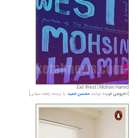
Exit West | Mohsin Hamid
[«
خروجی غرب
» نوشته
محسن حمید
با ترجمه راهله میلانی
]