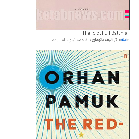
The Idiot | Elif Batuman
[«
ابله
» اثر
الیف باتومان
با ترجمه نیلوفر امن‌زاده]