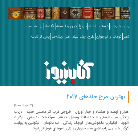
رمان خارجی
داستان کوتاه
تاریخ
دین و فلسفه
اقتصاد
روانشناسی
شعر
کودک و نوجوان
طرح جلد
فیلم
طنز
ریشه‌ها
پس از کتاب
بهترین طرح جلدهای 2017
31 مرداد 1400
هزار و نهصد و هشتاد و چهار اورول... خروجی غرب اثر محسن حمید... درباب
زندگی مینیمالیستی یا خداحافظ وسایل اضافه... سرگذشت ندیمه‌ی مارگارت
آتوود... ایکیگای: دلخوشی‌های کوچک زندگی... ابله باتومان... نیکوتین به روایت
گرگور هنس‏‫ ... پاچینکوی مین جین‌لی و زنی با موهای قرمز اثر پاموک