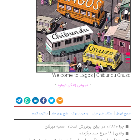
Welcome to Lagos | Chibundu Onuzo
.
.
...............
..............
تجربه‌ی زندگی دوباره
|
|
|
|
|
جورج اورول
اسکات فیتز جرالد
اورهان پاموک
طرح روی جلد
مارگارت آتوود
چرا «۱۹۸۴» در ایران پرفروش‌ است؟ | سمیه مهرگان
والدن | 18 طرح جلد برگزیده