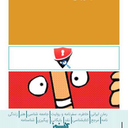
رمان ایرانی
خاطره، سفرنامه و روایت
جامعه شناسی
هنر
زندگی
نامه
مرجع
کتابشناسی
نقد
بایگانی
پیگیری
شناسنامه