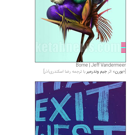
Borne | Jeff Vandermeer
[«
بورن
» اثر
جیم وندر‌میر
با ترجمه رضا اسکندری‌آذر]