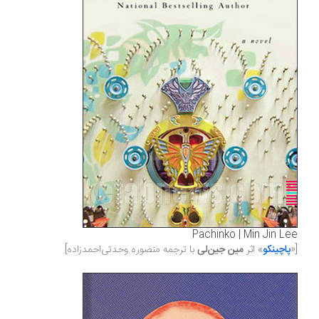
Pachinko | Min Jin Lee
[«
پاچینکو
» اثر
مین جین‌لی
با ترجمه منصوره وحدتی‌احمدزاده]