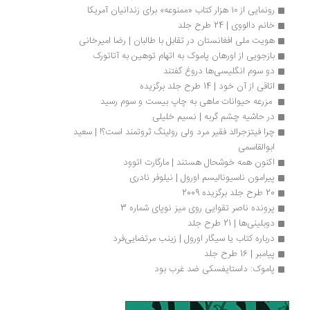
رونمایی از ۱۰ هزار کتاب «ممنوعه» برای زندانیان آمریکا
خانم دالووی | 24 طرح جلد
هویت ملی افغانستان در تقابل با طالبان | رضا امیرخانی
بازجویی از اورهان پاموک به‌ اتهام توهین به آتاتورک
دو سوم انگلیسی‌ها دروغ گفتند
اتاقی از آن خود | 14 طرح جلد برگزیده
 مزرعه حیوانات ماهی به چاپ بیست و سوم رسید
در حاشیه چشم‌ گربه | نسیم خلیلی
چرا فیتزجرالد فقیر مرد ولی رولینگ ثروتمند است؟! | سعید 
ابوالقاسمی
اکنون همه خوشحال هستند | مارگارت اتوود
پیرامون ناسیونالیسم اورول | نیلوفر نادری
20 طرح جلد برگزیده 2009
پرونده ناصر تقوایی روی میز نوپای شماره 3
دوبلینی‌ها | 21 طرح جلد
درباره کتاب یا سیگار اورول |‌ زینب مرتضایی‌فرد
پیامبر | 16 طرح جلد
پاموک: داستایفسکی ضد غرب بود 