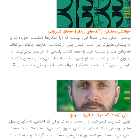
خوانشی تحلیلی از آینه‌های دردار | اسحاق شیروانی
پرسش اصلی رمان صرفاً این نیست که آیا آرمان‌ها شکست خورده‌اند یا
نه.پرسش عمیق‌تر این است: انسان پس از شکست آرمان‌ها چگونه می‌تواند
همچنان معنا و هویت خود را حفظ کند؟... پاسخی که ابراهیم برمی‌گزیند، نه
پیروزی است و نه تسلیم. او راهی دیگر را انتخاب می‌کند: پذیرفتن شکست
تاریخی، بدون آنکه به خیانت، گریز از واقعیت یا انکار زندگی پناه ببرد
...
اونای آرام در گفت‌وگو با فاروک شهیچ‭
گویی انسان‌ها ترمزِ خود را از دست داده‌اند و آن کُدِ اخلاقی که نگهبان عقل
سلیم بود، فروریخته است. در دنیای امروز، همه می‌خواهند فاشیست باشند؛
یعنی می‌خواهند نفرت، محورِ زندگی‌شان باشد... ما با گوشت و پوست خود