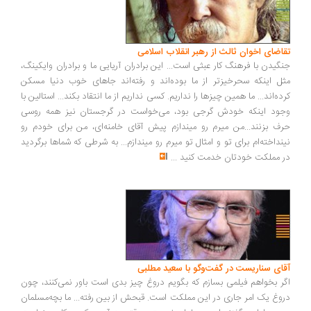
تقاضای اخوان ثالث از رهبر انقلاب اسلامی
جنگیدن با فرهنگ کار عبثی است... این برادران آریایی ما و برادران وایکینگ،
مثل اینکه سحرخیزتر از ما بوده‌اند و رفته‌اند جاهای خوب دنیا مسکن
کرده‌اند... ما همین چیزها را نداریم. کسی نداریم از ما انتقاد بکند... استالین با
وجود اینکه خودش گرجی بود، می‌خواست در گرجستان نیز همه روسی
حرف بزنند...من میرم رو میندازم پیش آقای خامنه‌ای، من برای خودم رو
نینداخته‌ام برای تو و امثال تو میرم رو میندازم... به شرطی که شماها برگردید
در مملکت خودتان خدمت کنید
...
آقای سناریست در گفت‌وگو با سعید مطلبی
اگر بخواهم فیلمی بسازم که بگویم دروغ چیز بدی است باور نمی‌کنند، چون
دروغ یک امر جاری در این مملکت است. قبحش از بین رفته... ما بچه‌مسلمان