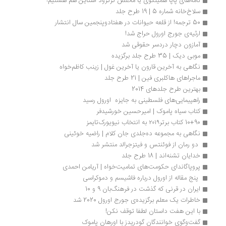
نامه‌های پاپا همینگوی یا مخلص گرترود استاین هم هستیم!
سلاخ‌­خانه شماره 5 | 19 طرح جلد
50 ترجمه! از قلعه حیوانات در هفتاد‌وپنجمین سال انتشار
ارثیه‌ی جورج اورول حراج شد!
آمازون دچار دردسر حقوقی شد
موبی دیک | 35 طرح جلد برگزیده
نگاهی به آخرین قارون یا آخرین غول | زینب کاظم‌خواه
ماجراهای هاکلبری فین | 21 طرح جلد
بهترین طرح جلدهای 2014
راهپیمایی‌های فلسطینی به جایزه  اورول رسید
کتاب سیاه پاموک | امیرحسین خورشیدفر
10+90 کتاب‌ برتر۲۰۱۹ به انتخاب نیویورک‌تایمز
نگاهی به مجموعه ده‌جلدی جان کلام | راضیه خوئینی
 دو رمان از فوئنتس و فیتزجرالد منتشر شد 
خدایان تشنه‌اند | 18 طرح جلد
پروپاگاندای حکومت‌های تمامیت‌خواه | آریامن احمدی
 پنج مقاله از اورول درباره فاشیسم و دموکراسی
ایران در قرنی که گذشت در فرهنگ‌بان 9 و 10
خاطرات یک معلم برگزیده‌ی جورج اورول 2020 شد
با این هفت داستان لطفا توقف نکن!
گفت‌وگوی خوانندگان گودریدز با اورهان پاموک