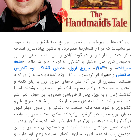
ن کتاب‌ها با بهره‌گیری از تخیل، جوامع خوف‌انگیزی را به تصویر
‌کشیدند که در آن انسان‌ها حکم برده و ماشین پیاده‌سازی اهداف
ومت‌ها را دارند و از هر گونه آزادی و حق انتخاب حتی در امور
وصی‌شان مثل عشق و تشکیل خانواده منع شده‌اند. «
قلعه
وانات
» و «
1984
»
جورج ارول
، «
دنیای قشنگ نو
»
آلدوس
کسلی
و «
میرا
» اثر کریستوفر فرانک چند نمونه برجسته از این‌گونه
تند. بسیاری از این آثار مثل کارهای جورج ارول با زبان کنایه و
ثیل به سیاست‌های کمونیسم و بلوک شرق حمله‌ور می‌شدند؛ اما با
شت زمان و به ویژه پس از فروپاشی شوروی، این حوزه ادبی هم
ار تغییر شد. در آستانه هزاره سوم، از یک سو پیشرفت سریع علم و
نولوژی و نفوذ همه‌جانبه صنعت به زندگی و از سوی دیگر ظهور
ران تروریسم به دنیا گوشزد می‌کرد که ممکن است خطری به مراتب
رگ‌تر و آینده‌ای هراس‌آورتر در انتظار بشر باشد. نویسندگان زیادی از
رت تخیل خودشان استفاده کردند و داستان‌های بسیاری با این
ضوع پدید آوردند. این داستان‌ها فضایی سیاه و وهم آلود دارند و