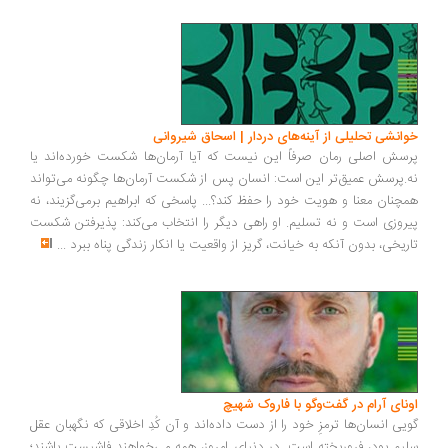
انشی تحلیلی از آینه‌های دردار | اسحاق شیروانی
سش اصلی رمان صرفاً این نیست که آیا آرمان‌ها شکست خورده‌اند یا
.پرسش عمیق‌تر این است: انسان پس از شکست آرمان‌ها چگونه می‌تواند
چنان معنا و هویت خود را حفظ کند؟... پاسخی که ابراهیم برمی‌گزیند، نه
روزی است و نه تسلیم. او راهی دیگر را انتخاب می‌کند: پذیرفتن شکست
ریخی، بدون آنکه به خیانت، گریز از واقعیت یا انکار زندگی پناه ببرد
...
ونای آرام در گفت‌وگو با فاروک شهیچ
یی انسان‌ها ترمزِ خود را از دست داده‌اند و آن کُدِ اخلاقی که نگهبان عقل
یم بود، فروریخته است. در دنیای امروز، همه می‌خواهند فاشیست باشند؛