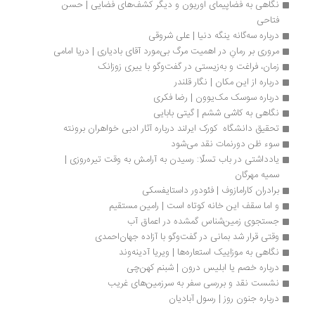
نگاهی به فضاپیمای اوریون و دیگر کشف‌های فضایی | حسن 
فتاحی
درباره سه‌گانه ینگه‌ دنیا | علی شروقی
مروری بر رمانِ در اهمیت مرگ بی‌مورد آقای بادیاری | دریا امامی
زمان، فراغت و به‌زیستی در گفت‌وگو با ییری زوزانک
درباره از این مکان | نگار قلندر
درباره سوسک مک‌یوون | رضا فکری
نگاهی به کاشی ششم | گیتی بابایی
تحقیق دانشگاه  کورک ایرلند درباره آثار ادبی خواهران برونته
سوء ظن دورنمات نقد می‌شود 
یادداشتی در باب تسلّا: رسیدن به آرامش به وقت تیره‌روزی | 
سمیه مهرگان
برادران کارامازوف | فئودور داستایفسکی
و اما سقف این خانه کوتاه است | رامین مستقیم
جستجوی زمین‌شناس گمشده در اعماق آب
وقتی قرار شد بمانی در گفت‌وگو با آزاده جهان‌احمدی
نگاهی به موزاییک استعاره‌ها | ویریا آدینه‌وند
درباره خصم یا ابلیس درون | شبنم کهن‌چی
نشست نقد و بررسی سفر به سرزمین‌های غریب
درباره جنون روز | رسول آبادیان