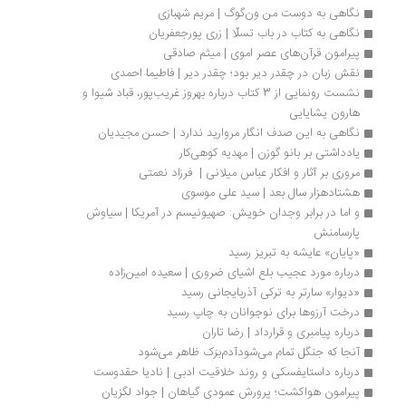
نگاهی به دوست من ون‌گوگ | مریم شهبازی
نگاهی به کتاب در باب تسلّا | زری پورجعفریان
پیرامون قرآن‌های عصر اموی | میثم صادقی
نقش زبان در چقدر دیر بود؛ چقدر دیر | فاطیما احمدی
نشست رونمایی از 3 کتاب درباره بهروز غریب‌پور، قباد شیوا و 
هارون یشایایی
نگاهی به این صدف انگار مروارید ندارد | حسن مجیدیان
یادداشتی بر بانو گوزن | مهدیه کوهی‌کار
مروری بر آثار و افکار عباس میلانی |  فرزاد نعمتی
هشتادهزار سال بعد | سید علی موسوی
و اما در برابر وجدان خویش: صهیونیسم در آمریکا | سیاوش 
پارسامنش
«پایان» عایشه به تبریز رسید
درباره مورد عجیب بلع اشیای ضروری | سعیده امین‌زاده
«دیوار» سارتر به ترکی آذربایجانی رسید
درخت آرزوها برای نوجوانان به چاپ رسید
درباره پیامبری و قرارداد | رضا تاران
آنجا که جنگل تمام می‌شودآدم‌برَک ظاهر می‌شود
درباره داستایفسکی و روند خلاقیت ادبی | نادیا حقدوست 
پیرامون هواکشت؛ پرورش عمودی گیاهان | جواد لگزیان