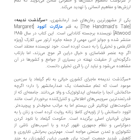
 سرنوشت نامعلوم انسان‌ها و خطراتی سخن می‌گویند که تمام
زش‌ها و مفاهیم انسانی را تهدید می‌کند.
ی از مشهورترین رمان‌های ضد آرمانشهری، «
سرگذشت ندیمه
»
مارگارت آتوود
[Margaret
Atwoo
نویسنده برجسته کانادایی است. این کتاب در سال 1985
تشر شده و جوایز ادبی مهمی از جمله جایزه آرتور سی کلارک (ویژه
ارعلمی و تخیلی) را به دست آورده است. خود نویسنده معتقد است
ر چه عنصر فضاسازی و خیال دراین اثر موج می‌زند، اما بازتاب
رگونه‌ای از حقیقت نهفته در بسیاری از جوامع و کشورها در آن
اهده می‌شود و نباید آن را اثری تخیلی دانست.
رگذشت ندیمه» ماجرای کشوری خیالی به نام گیلعاد یا سرزمین
عود است که تمام مشخصات یک ضدآرمانشهر را دارد؛ اگرچه
کمانش آنجا را جامعه‌ای ایدئولوژیک و والا می‌دانند. جامعه‌ای که از
رتمندترین سرویس‌های اطلاعاتی و کنترل‌کننده برخوردار است مانند
ومت‌های توتالیتر قرن بیستم اما به مراتب مخوف‌تر و پیچیده‌تر.
وود داستانش را از زاویه‌ای کاملا زنانه روایت کرده است و زنان را به
وان قربانیان اصلی برگزیده است. حکومت گیلعاد با نابود کردن
وکراسی و نظام جمهوری ظهور کرده و با آسیب‌های ناشی از
نولوژی و تمدن صنعتی مواجه است. مهم‌ترین بحرانش ناباروری و
هش شدید جمعیت است؛ برای همین دراین کشورزنان به چند