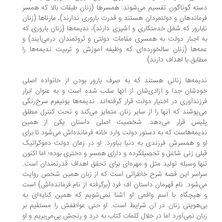
ته گوناگون تقسیم می‌شوند: همسرها (زنان طبقات بالا که همسر
ماندهان و دولتمردان هستند و قدرت باروری ندارند)، مارتاها (زنان
بارور که شغل خدمتکاری و آشپزی دارند)، ندیمه‌ها (زنان باروری که
 اجبار دولت به همسری مقامات دولتی و ثروتمندان در‌می‌آیند) و
ه‌ها (زنان سالخورده‌ای که وظیفه آموزش و تربیت ندیمه‌ها را
ابق با اهداف دارند).
یمه‌ها زنانی هستند که به صرف بارور بودن از خانواده اصلی
دشان جدا و آزادی‌شان از آنها سلب شده است و به عنوان ابزار
زندآوری در اختیار دولت قرار گرفته‌اند. ندیمه‌ها یونیفرم سرخ‌رنگی
‌پوشند که آنها را از سایر زنان متمایز می‌کند و تحت کنترل مطلق
یس قرار می‌دهد. شخصیت اصلی داستان یکی از همین
یمه‌هاست که به دستور دولت وارد خانه فرمانده‌اش می‌شود تا برای
 و همسرش فرزندی به دنیا بیاورد. او در زمان دولت دموکراتیک
لی زنی شاغل و تحصیلکرده و دارای همسر و دختری بوده؛ اما اکنون
ها وسیله تولید مثل و مهره‌ای برای تحقق اهداف قدرتمندان است.
اسر این قصه شرح خاطراتی است که از زبان همین شخص روایت
‌شود. نام قهرمان داستان آف فرد (برگرفته از نام فرمانده‌اش) است
هیچگاه با اسم واقعی او آشنا نمی‌شویم که همین کنایه‌ای به
‌هویتی زنان در آن شرایط است. او حتی عواطفش را مستقیم بر
ان نمی‌آورد اما در خلال کلمات کتاب به درد و رنجش پی‌می‌بریم و او