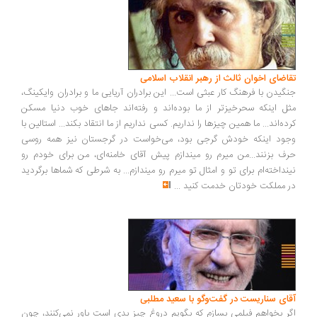
اضای اخوان ثالث از رهبر انقلاب اسلامی
گیدن با فرهنگ کار عبثی است... این برادران آریایی ما و برادران وایکینگ،
ل اینکه سحرخیزتر از ما بوده‌اند و رفته‌اند جاهای خوب دنیا مسکن
ده‌اند... ما همین چیزها را نداریم. کسی نداریم از ما انتقاد بکند... استالین با
ود اینکه خودش گرجی بود، می‌خواست در گرجستان نیز همه روسی
ف بزنند...من میرم رو میندازم پیش آقای خامنه‌ای، من برای خودم رو
نداخته‌ام برای تو و امثال تو میرم رو میندازم... به شرطی که شماها برگردید
 مملکت خودتان خدمت کنید
...
ای سناریست در گفت‌وگو با سعید مطلبی
ر بخواهم فیلمی بسازم که بگویم دروغ چیز بدی است باور نمی‌کنند، چون