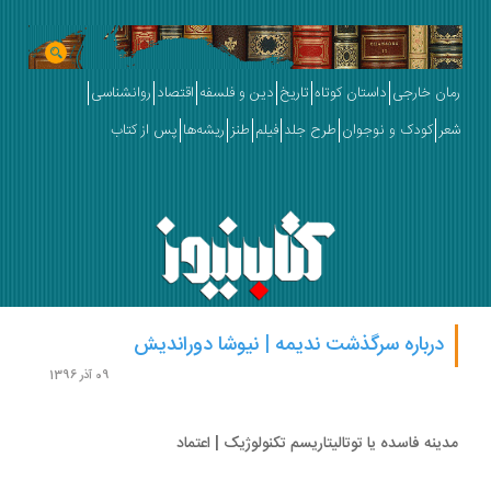
ان خارجی
داستان کوتاه
تاریخ
دین و فلسفه
اقتصاد
روانشناسی
ر
کودک و نوجوان
طرح جلد
فیلم
طنز
ریشه‌ها
پس از کتاب
درباره سرگذشت ندیمه | نیوشا دوراندیش
09 آذر 1396
ینه فاسده یا توتالیتاریسم تکنولوژیک | اعتماد