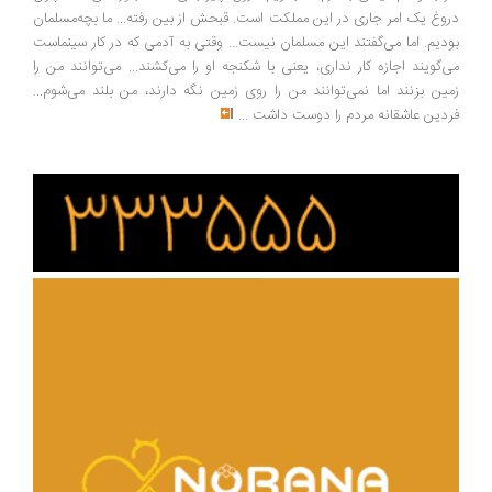
وغ یک امر جاری در این مملکت است. قبحش از بین رفته... ما بچه‌مسلمان
دیم. اما می‌گفتند این مسلمان نیست... وقتی به آدمی که در کار سینماست
‌گویند اجازه کار نداری، یعنی با شکنجه او را می‌کشند... می‌توانند من را
ین بزنند اما نمی‌توانند من را روی زمین نگه دارند، من بلند می‌شوم...
دین عاشقانه مردم را دوست داشت
...