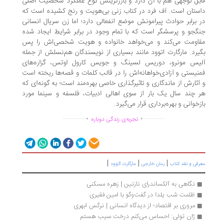
بل توجهی هم با آن دارد و بارزترینش نوع عملکرد شخصیت اصلی
ستان است. آف فرد در کتاب زنی بی‌هویت و رنج کشیده است که
 برابر حوادث پیرامونش موضع انفعالی دارد؛ اما زن سریال انسانی
گجو و پرسشگر است که با تمام وجود در برابر شرایط ایجاد شده
اومت می‌کند و می‌خواهد خانواده و هویت شخصی‌اش را پس
یرد. مارگارت اتوود مانند بسیاری از نویسندگان هم‌نسلش از جمله
یس مونرو، دوریس لسینگ و جویس کارول اوتس، گزاره‌های
نیستی و آزادی‌خواهانه‌اش را در قالب کلمات و قصه‌ها ریخته است
آثارش از ماندگاری و تاثیرگذاری خاصی بهره‌مند است؛ به گونه‌ای که
 چند سال یک بار از سوی اهالی ادبیات، فلسفه و سینما مورد
زخوانی و بهره‌برداری قرار می‌گیرد.
.
.
...............
..............
تجربه‌ی زندگی دوباره
|
|
|
رفی و نقد کتاب
رمان خارجی
مارگارت آتوود
نگاهی به آلکساندرای نازنین | زهره مسکنی
ظلمت شب یلدا در گفت‌وگو با امین فقیری
مروری بر اقتصاد؛ از دیدگاه انسانی | نرگس ابهری
ژان تولی: احساس می‌کنم درخت سیب هستم