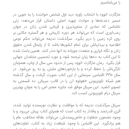
 می‌شناسیم.
رگارت اتوود با انتخاب زاویه دید اول شخص خواننده را به خوبی در
یر دغدغه‌ها و حوادث چهره اصلی داستان قرار می‌دهد؛ زنی
شناس که نمادی از ستم‌پذیری و قربانی شدن زنان در جهان
ب‌آوری است که می‌تواند هر دوره تاریخی و هر گستره مکانی بر
ی کره زمین را در‌بر بگیرد. سرگذشت ندیمه می‌تواند حکم نوعی
لاعیه و بیدارباش برای تمام کشورها باشد تا از پایمال شدن حقوق
ان و نگاه ابزاری و منفعت جویانه به آنها حذر کنند. همین باعث شده
 این کتاب به ده‌ها زبان ترجمه شود و مورد تحسین منتقدان جهانی
ار بگیرد. رمان مارگارت اتوود پس از حدود سی سال از چاپ، همچنان
زگی‌اش را حفظ کرده و با بازخوردهای مثبتی رو به رو می‌شود. در
سال 1990 اقتباسی سینمایی از این کتاب صورت گرفت و سال گذشته
 شبکه تلویزیونی «هولو» آن را در قالب سریالی ده قسمتی به
ویر کشید. این سریال موفق شد جایزه معتبر امی را به عنوان بهترین
یال درام تلویزیونی کسب کند.
یال سرگذشت ندیمه که با موافقت و نظارت نویسنده تولید شده،
ری قدرتمند و وفادار به کتاب است که همپای کتاب پیش می‌رود و با
ود مضمون متفاوت و خاص‌پسندش، می‌تواند علاقه مخاطب عام را
 برانگیزد. این اقتباس با وجود شباهت زیاد به کتاب، تفاوت‌های