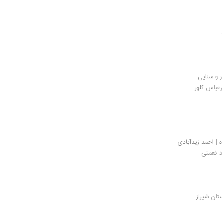
یرعباس کلهر
 | احمد زیدآبادی
اد نعمتی
تان شیراز