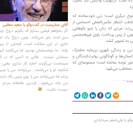
ده است. درنهایت واکنش تند کامیار،
د.
نوع دیگری است؛ زنی خودساخته که
مخاطب انتظار عکس‌العملی احساسی از
آقای سناریست در گفت‌وگو با سعید مطلبی
‌زند؛ مردی که زنان را جزو زالوهایی
اگر بخواهم فیلمی بسازم که بگویم دروغ چی
ه‌خوبی از پس پرداخت راوی غیرهمجنس
بدی است باور نمی‌کنند، چون دروغ یک امر
تی به تصویر کشد.
جاری در این مملکت است. قبحش از بین
درن و زندگی شهری بن‌مایه‌ مشترک
رفته... ما بچه‌مسلمان بودیم. اما می‌گفتند ای
ستان‌ها و گوناگونی روایت‌کنندگان و
مسلمان نیست... وقتی به آدمی که در کار
رخور توجه ساخته است؛ مجموعه‌ای که
سینماست می‌گویند اجازه کار نداری، یعنی ب
 مخاطب می‌شود.
شکنجه او را می‌کشند... می‌توانند من را زمی
.
بزنند اما نمی‌توانند من را روی زمین نگه دارند
...............
باره
من بلند می‌شوم... فردین عاشقانه مردم را
دوست داشت
...
گو با علی‌اصغر سیدآبادی