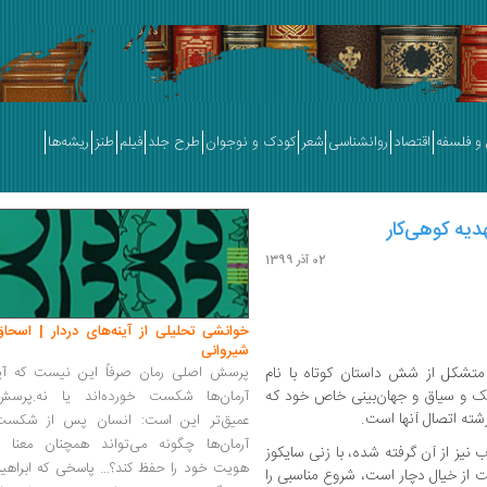
و فلسفه
اقتصاد
روانشناسی
شعر
کودک و نوجوان
طرح جلد
فیلم
طنز
ریشه‌ها
دیه کوهی‌کار
02 آذر 1399
خوانشی تحلیلی از آینه‌های دردار | اسحاق
شیروانی
شکل از شش داستان کوتاه با نام
پرسش اصلی رمان صرفاً این نیست که آیا
بک و سیاق و جهان‌بینی خاص خود که
آرمان‌ها شکست خورده‌اند یا نه.پرسش
ه‌ اتصال آنها است.
عمیق‌تر این است: انسان پس از شکست
آرمان‌ها چگونه می‌تواند همچنان معنا و
ب نیز از آن گرفته شده، با زنی سایکوز
هویت خود را حفظ کند؟... پاسخی که ابراهی
 از خیال دچار است، شروع مناسبی را