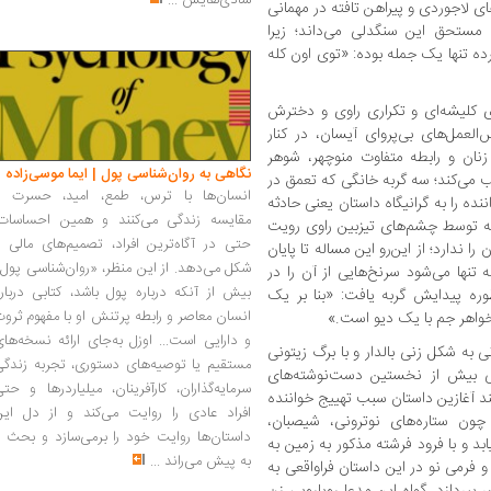
شادی‌هایش
...
ی لاجوردی و پیراهن تافته‌ در مهمانی
مستحق این سنگدلی می‌داند؛ زیرا
ده تنها یک جمله بوده: «توی اون کله
 کلیشه‌ای و تکراری راوی و دخترش
لعمل‌های بی‌پروای آیسان، در کنار
ان و رابطه‌ متفاوت منوچهر، شوهر
نگاهی به روان‌شناسی پول | ایما موسی‌زاده
 می‌کند؛ سه گربه‌ خانگی که تعمق در
انسان‌ها با ترس، طمع، امید، حسرت و
ده را به گرانیگاه داستان یعنی حادثه‌
مقایسه زندگی می‌کنند و همین احساسات،
رچه توسط چشم‌های تیزبین راوی رویت
حتی در آگاه‌ترین افراد، تصمیم‌های مالی ر
 ندارد؛ از این‌رو این مساله تا پایان
شکل می‌دهد. از این منظر، «روان‌شناسی پول
 تنها می‌شود سرنخ‌هایی از آن را در
بیش از آنکه درباره پول باشد، کتابی دربار
وره‌ پیدایش گربه یافت: «بنا بر یک
انسان معاصر و رابطه پرتنش او با مفهوم ثرو
واهر جم با یک دیو است.»
و دارایی است... اوزل به‌جای ارائه نسخه‌ها
 به شکل زنی بالدار و با برگ زیتونی
مستقیم یا توصیه‌های دستوری، تجربه زندگی
ی بیش از نخستین دست‌نوشته‌های
سرمایه‌گذاران، کارآفرینان، میلیاردرها و حت
د آغازین داستان سبب تهییج خواننده
افراد عادی را روایت می‌کند و از دل این
چون ستاره‌های نوترونی، شیصبان،
داستان‌ها روایت خود را برمی‌سازد و بحث ر
بد و با فرود فرشته‌ مذکور به زمین به
به پیش می‌راند
...
 فرمی نو در این داستان فراواقعی به
شر بپردازد. گواه این مدعا رویارویی زن