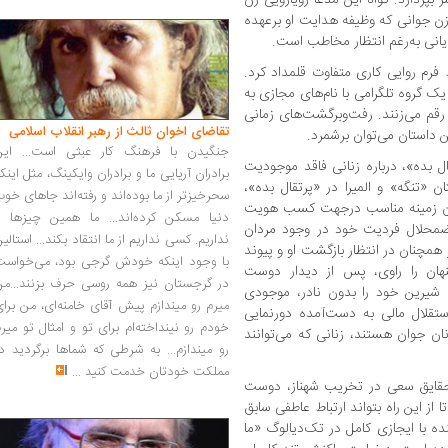
ن جوانی که وظیفه‌ هدایت او برعهده‌
یانی به‌رغم انتظار مخاطب است.
 فرم روایی کاری متفاوت قلمداد کرد.
 گروه تلگرامی با نام‌های مجازی به
قم می‌زنند. رفت‌وبرگشت‌های زمانی
تقاضای اخوان ثالث از رهبر انقلاب اسلامی
ین داستان می‌توان برشمرد.
جنگیدن با فرهنگ کار عبثی است... این
ل بده»، درباره‌ زنانی فاقد موجودیت
برادران آریایی ما و برادران وایکینگ، مثل اینک
 «تنگه» و المیرا در «پرتقال بده»،
سحرخیزتر از ما بوده‌اند و رفته‌اند جاهای خو
دن زمینه‌ مناسب درجهت کسب هویت
دنیا مسکن کرده‌اند... ما همین چیزها را
اضمحلال فردیت خود در وجود مردان
نداریم. کسی نداریم از ما انتقاد بکند... استالی
همچنان در انتظار بازگشت او و پیوند
با وجود اینکه خودش گرجی بود، می‌خواست
 پنهان را راوی، پس از دیدار دوست
در گرجستان نیز همه روسی حرف بزنند...من
ن شیرین خود را بدون نادر، موجودی
میرم رو میندازم پیش آقای خامنه‌ای، من برا
تقلال مالی به دست‌آمده دورنمایی
خودم رو نینداخته‌ام برای تو و امثال تو میر
نان جوان هستند، زنانی که می‌توانند
رو میندازم... به شرطی که شماها برگردید د
مملکت خودتان خدمت کنید
...
یی حقایق سعی در تخریب شهناز، دوست
ا از این راه بتواند ارتباط عاطفی سابق
نده با ایجازی کامل در تک‌دیالوگ «ما