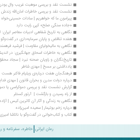
نشست نقد و بررسی موهبت غریب وال بودن
نشست نقد و بررسی خاطرات امان‌الله زندش
پیرامون ما که خواهریم | سادات حسینی‌خواه
«جاده سنگی صلح» کپی رایت دارد
نگاهی به تاریخ شفاهی ادبیات معاصر ایران: 
هفده تناقض و پایان سرمایه‌داری در گفت‌و‌گو 
نگاهی به مالیخولیای مقاومت | فرشید فرهمندن
نگاهی به خاطرات اسحاق جهانگیری: در اندی
تاریخ‌نگاران و راویان صحنه نبرد | سجاد محقق
یادداشتی بر مسخ | مهدی شاطر
فرهنگ‌بان هفت درباره‌ی ویلیام فاکنر هست
درباره دولت مدرن و بحران قانون | مهدی فدای
گزارش نشست نقد و بررسی دموکراسی یا دمو
از راه رسیدن و بازگشت |  آرتور کستلر
نگاهی به زندگی و آثار آن کاترین کیس | آزاد
درباره زخم بوتیمار | سعیده امین‌زاده
کتاب و کتاب‌خوانی در گفت‌وگو با ناتاشا امیری
رمان ایرانی
خاطره، سفرنامه و ر