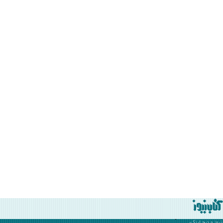
نیوز
و درج لینک،