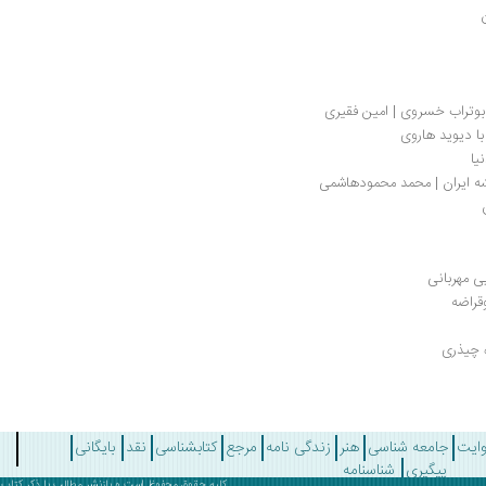
ابوتراب خسروی | امین فقیری
با دیوید هاروی
یا
شه ایران | محمد محمودهاشمی
ی مهربانی
قراضه
ه چیذری
وایت
جامعه شناسی
هنر
زندگی نامه
مرجع
کتابشناسی
نقد
بایگانی
پیگیری
شناسنامه
کلیه حقوق محفوظ است و بازنشر مطالب با ذکر
کتاب 