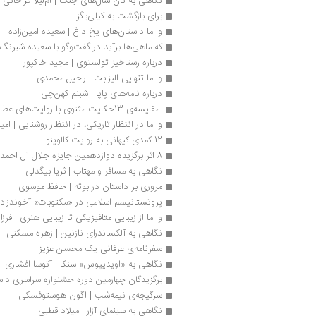
نگاهی به نان سال‌های جنگ | ام‌لیلا قراخانی
برای بازگشت به کیلی‌بگز
و اما داستان‌های یخ داغ | سعیده امین‌زاده
که ماهی‌ها برآید در گفت‌وگو با سعیده شبرنگ
درباره رستاخیز تولستوی | مجید خاکپور
و اما تنهایی الیزابت | راحیل محمدی
درباره نامه‌های پاپا | شبنم کهن‌چی
 مقایسه‌ی 13حکایت مثنوی با روایت‌های عطار و سنایی 
و اما در انتظار تاریکی، در انتظار روشنایی | ام
12 کمدی کیهانی به روایت کالوینو 
8 اثر برگزیده دوازدهمین جایزه جلال آل احمد
نگاهی به مسافر و مهتاب | ثریا بیگدلی
مروری بر داستان در بوته | ‌حافظ موسوی
پروتستانیسم اسلامی در «مکتوبات» آخوندزاده
و اما از زیبایی متافیزیکی تا زیبایی هنری | فرز
نگاهی به آلکساندرای نازنین | زهره مسکنی
سفرنامه‌‎ی عرفانی یک محسن عزیز
نگاهی به «اويدیپوس» سنکا | آتوسا افشاری
برگزیدگان چهارمین دوره جشنواره سراسری داس
سرگیجه‌ی نیمه‌شب | اگون هوستوفسکی
نگاهی به سینمای آزار | میلاد قطبی