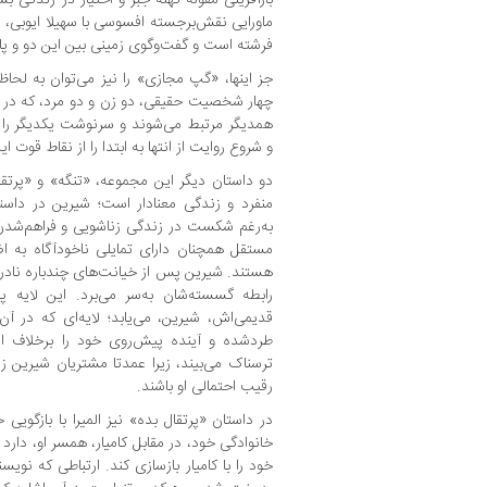
ماورایی نقش‌برجسته‌ افسوسی با سهیلا ایوبی، ز
فرشته است و گفت‌وگوی زمینی بین‌ این دو و پا
جز اینها، «گپ مجازی» را نیز می‌توان به لحاظ
چهار شخصیت حقیقی، دو زن و دو مرد، که در یک
همدیگر مرتبط می‌شوند و سرنوشت یکدیگر را ر
و شروع روایت از انتها به ابتدا را از نقاط قوت ا
دو داستان دیگر این مجموعه، «تنگه» و «پرتقا
منفرد و زندگی معنادار است؛ شیرین در داستان
به‌رغم شکست در زندگی زناشویی و فراهم‌ش
مستقل‌ همچنان دارای تمایلی ناخودآگاه به 
هستند. شیرین پس از خیانت‌های چندباره‌ نادر 
رابطه‌ گسسته‌شان به‌سر می‌برد. این لایه‌
قدیمی‌اش، شیرین، می‌یابد؛ لایه‌ای که در آ
طردشده و آینده‌ پیش‌روی خود را برخلاف اس
ترسناک می‌بیند، زیرا عمدتا مشتریان شیرین ز
رقیب احتمالی او باشند.
در داستان «پرتقال بده» نیز المیرا با بازگو
خانوادگی خود، در مقابل کامیار، همسر او، دارد ت
خود را با کامیار بازسازی کند. ارتباطی که نویس