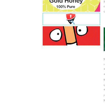
و
ت
ت
و
و
ر