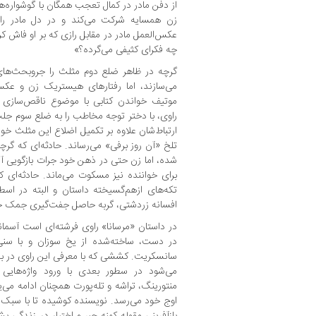
از دفن مادر در کمال تعجب همگان با گوشواره‌ها
زن همسایه شرکت می‌کند و در دل مادر را 
عکس‌العمل مادر در مقابل رازی که بر او فاش کر
چه فکرای کثیفی می‌گرده؟»
گرچه در ظاهر ضلع دوم مثلث را جروبحث‌های
می‌سازند، اما رفتارهای هیستریک زن و عکس‌ا
موتیف خواندن کتابی با موضوع ناقص‌سازی زن
راوی، با دختر توجه مخاطب را به ضلع سوم جلب
ارتباط‌شان علاوه بر تکمیل اضلاع این مثلث خوانن
تلخ «آن روز برفی» می‌رساند. حادثه‌ای که گ
شده، اما زن حتی در ذهن خود جرات بازگویی آن را
برای خواننده نیز مسکوت می‌ماند. حادثه‌ای که
تکه‌های ازهم‌گسیخته‌ داستان و البته در اسط
افسانه‌ زردشتی، گربه حاصل جفت‌گیری جمک خ
در داستان «مرسانا» راوی فرشته‌ای است آسمانی
در دست، ساخته‌شده از یخ سوزان و با سن
سانسکریت. کششی که با معرفی این راوی در بن
می‌شود در سطور بعدی با ورود واژه‌هایی 
منتورینگ، تراشه و تله‌پورت همچنان ادامه می‌یا
اوج خود می‌رسد. نویسنده کوشیده تا با سبک و
بازآفرینی مقوله‌ کهنه‌ جبر و اختیار در زندگی ب