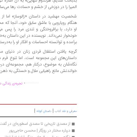
بدبخت شدیم، هرکدوم تنهایی» به آن اشاره کر
المیرا را در دوزخی از خشم و حسادت رها می‌ساز
شخصیت مهشید در داستان «زالوساز» اما از 
هنگام رویارویی با عاشق سابق خود، آنجا که 
او دارد، با برافروختگی و تندی مرد را پس می
خونخوار نمی‌داند. نویسنده در این داستان ب
برآمده و توانسته احساسات و افکار او را به‌درس
گرچه یافتن استقلال فردی زنان در دنیای م
داستان‌های این مجموعه است، اما تنوع فرم دا
نگاه‌شان به موضوع، درکنار هم، مجموعه‌ای د
خواندنش مانع راهیابی ملال و خستگی به ذهن
.
..............
تجربه‌ی زندگی دو
|
|
معرفی و نقد کتاب
داستان کوتاه
از مصدق تاریخی تا مصدق اسطوره‌ای در گفت‌و
درباره مختار در روزگار | محسن حاجی‌پور