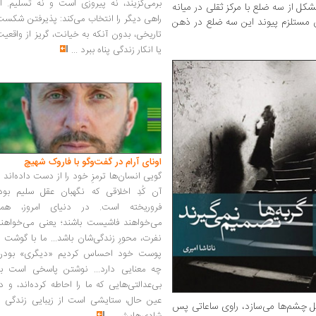
برمی‌گزیند، نه پیروزی است و نه تسلیم. ا
کل از سه ضلع با مرکز ثقلی در میانه
راهی دیگر را انتخاب می‌کند: پذیرفتن شکس
آن مستلزم پیوند این سه ضلع در ذهن
تاریخی، بدون آنکه به خیانت، گریز از واقعی
یا انکار زندگی پناه ببرد
...
اونای آرام در گفت‌وگو با فاروک شهیچ‭
گویی انسان‌ها ترمزِ خود را از دست داده‌اند 
آن کُدِ اخلاقی که نگهبان عقل سلیم بود،
فروریخته است. در دنیای امروز، همه
می‌خواهند فاشیست باشند؛ یعنی می‌خواهند
نفرت، محورِ زندگی‌شان باشد... ما با گوشت 
پوست خود احساس کردیم «دیگری» بودن
چه معنایی دارد... نوشتن پاسخی است به
بی‌عدالتی‌هایی که ما را احاطه کرده‌اند، و د
عین حال، ستایشی است از زیبایی زندگی و
بل چشم‌ها می‌سازد، راوی ساعاتی پس