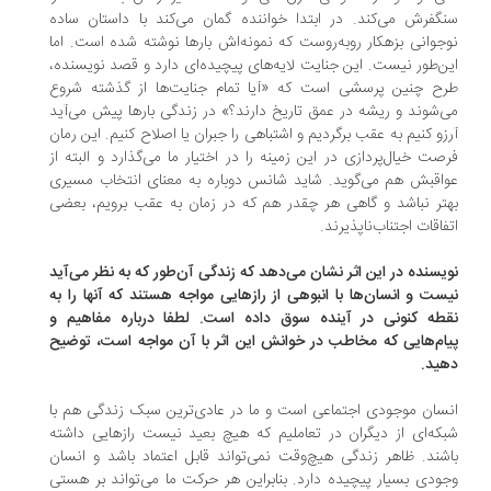
گفرش می‌کند. در ابتدا خواننده گمان می‌کند با داستان ساده
جوانی بزهکار روبه‌روست که نمونه‌اش بارها نوشته شده است. اما
ن‌طور نیست. این جنایت لایه‌های پیچیده‌ای دارد و قصد نویسنده،
ح چنین پرسشی است که «آیا تمام جنایت‌ها از گذشته شروع
‌شوند و ریشه در عمق تاریخ دارند؟» در زندگی بارها پیش می‌آید
زو کنیم به عقب برگردیم و اشتباهی را جبران یا اصلاح کنیم. این رمان
صت خیال‌پردازی در این زمینه را در اختیار ما می‌گذارد و البته از
اقبش هم می‌گوید. شاید شانس دوباره به معنای انتخاب مسیری
تر نباشد و گاهی هر چقدر هم که در زمان به عقب برویم، بعضی
فاقات اجتناب‌ناپذیرند.
یسنده در این اثر نشان می‌دهد که زندگی آن‌طور که به نظر می‌آید
ست و انسان‌ها با انبوهی از رازهایی مواجه هستند که آنها را به
طه کنونی در آینده سوق داده است. لطفا درباره مفاهیم و
ام‌هایی که مخاطب در خوانش این اثر با آن مواجه است، توضیح
ید.
سان موجودی اجتماعی است و ما در عادی‌ترین سبک زندگی هم با
که‌ای از دیگران در تعاملیم که هیچ بعید نیست رازهایی داشته
شند. ظاهر زندگی هیچ‌وقت نمی‌تواند قابل اعتماد باشد و انسان
ودی بسیار پیچیده دارد. بنابراین هر حرکت ما می‌تواند بر هستی