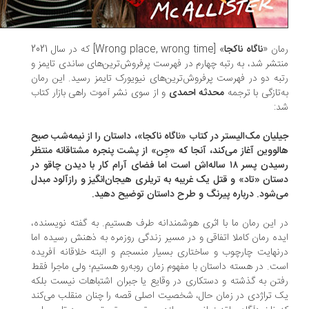
ان «
ناگاه ناکجا
» [Wrong place, wrong time] که در سال 2021
تشر شد، به رتبه چهارم در فهرست پرفروش‌ترین‌های ساندی تایمز و
به دو در فهرست پرفروش‌ترین‌های نیویورک تایمز رسید. این رمان
‌تازگی با ترجمه
محدثه احمدی
و از سوی نشر آموت راهی بازار کتاب
:
لیان مک‌الیستر در کتاب «ناگاه ناکجا»، داستان را از نیمه‌شب صبح
لووین آغاز می‌کند، آنجا که «جِن» از پشت پنجره مشتاقانه منتظر
رسیدن پسر ۱۸ ساله‌اش است اما فضای آرام کار با دیدن چاقو در
تان «تاد» و قتل یک غریبه به تریلری هیجان‌انگیز و رازآلود مبدل
‌شود. درباره پیرنگ و طرح داستان توضیح دهید.
 این رمان ما با اثری هوشمندانه طرف هستیم. به گفته نویسنده،
ده رمان کاملا اتفاقی و در مسیر زندگی روزمره به ذهنش رسیده اما
نهایت چارچوب و ساختاری بسیار منسجم و البته خلاقانه آفریده
ت. در هسته داستان با مفهوم زمان روبه‌رو هستیم؛ ولی ماجرا فقط
تن به گذشته و دستکاری در وقایع یا جبران اشتباهات نیست بلکه
 تراژدی در زمان حال، شخصیت اصلی قصه را چنان منقلب می‌کند