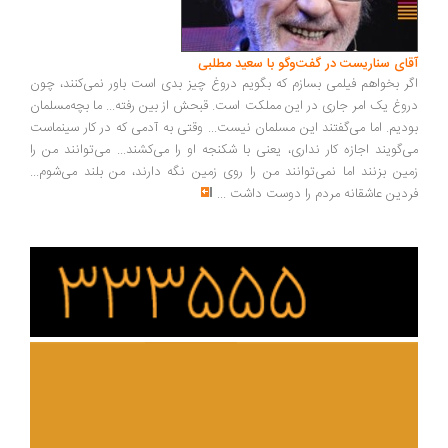
ای سناریست در گفت‌وگو با سعید مطلبی
ر بخواهم فیلمی بسازم که بگویم دروغ چیز بدی است باور نمی‌کنند، چون
وغ یک امر جاری در این مملکت است. قبحش از بین رفته... ما بچه‌مسلمان
دیم. اما می‌گفتند این مسلمان نیست... وقتی به آدمی که در کار سینماست
‌گویند اجازه کار نداری، یعنی با شکنجه او را می‌کشند... می‌توانند من را
ین بزنند اما نمی‌توانند من را روی زمین نگه دارند، من بلند می‌شوم...
دین عاشقانه مردم را دوست داشت
...