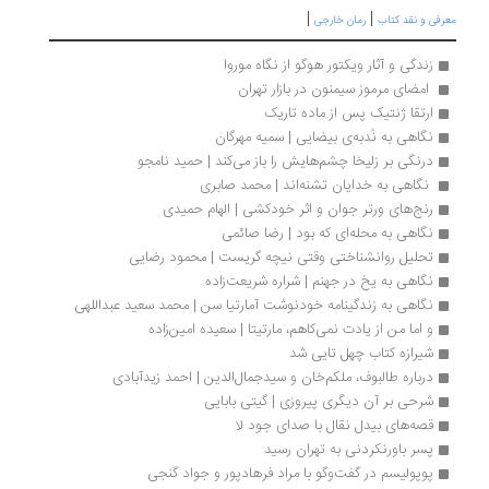
|
|
رفی و نقد کتاب
رمان خارجی
زندگی و آثار ویکتور هوگو از نگاه موروا
 امضای مرموز سیمنون در بازار تهران 
ارتقا ژنتیک پس از ماده تاریک
نگاهی به نُدبه‌ی ‌بیضایی | سمیه مهرگان
درنگی بر زلیخا چشم‌هایش را باز می‌کند | حمید نامجو
 نگاهی به خدایان تشنه‌اند | محمد صابری
رنج‌های ورتر جوان و اثر خودکشی | الهام حمیدی 
نگاهی به محله‌ای که بود | رضا صائمی
تحلیل روانشناختی وقتی نیچه گریست | محمود رضایی
نگاهی به یخ در جهنم | شراره شریعت‌زاده
نگاهی به زندگینامه خودنوشت آمارتیا سن | محمد سعید عبداللهی
و اما من از یادت نمی‌کاهم، مارتیتا | سعیده امین‌زاده
شیرازه کتاب چهل تایی شد
درباره طالبوف، ملکم‌خان و سیدجمال‌الدین | احمد زیدآبادی
شرحی بر آن دیگری پیروزی | گیتی بابایی
قصه‌های بیدل نقال با صدای جود لا
پسر باورنکردنی به تهران رسید
پوپولیسم در گفت‌وگو با مراد فرهادپور و جواد گنجی