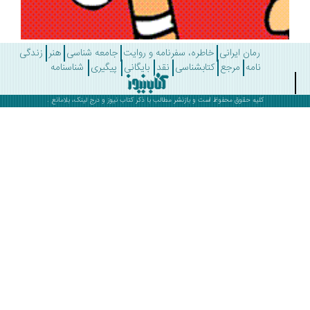
رمان ایرانی
خاطره، سفرنامه و روایت
جامعه شناسی
هنر
زندگی
نامه
مرجع
کتابشناسی
نقد
بایگانی
پیگیری
شناسنامه
کلیه حقوق محفوظ است و بازنشر مطالب با ذکر
کتاب نیوز
و درج لینک، بلامانع .