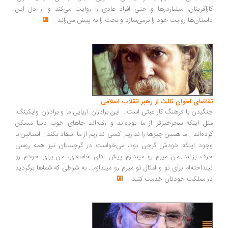
رآفرینان، میلیاردرها و حتی افراد عادی را روایت می‌کند و از دل این
ستان‌ها روایت خود را برمی‌سازد و بحث را به پیش می‌راند
...
اضای اخوان ثالث از رهبر انقلاب اسلامی
گیدن با فرهنگ کار عبثی است... این برادران آریایی ما و برادران وایکینگ،
ل اینکه سحرخیزتر از ما بوده‌اند و رفته‌اند جاهای خوب دنیا مسکن
ده‌اند... ما همین چیزها را نداریم. کسی نداریم از ما انتقاد بکند... استالین با
ود اینکه خودش گرجی بود، می‌خواست در گرجستان نیز همه روسی
ف بزنند...من میرم رو میندازم پیش آقای خامنه‌ای، من برای خودم رو
نداخته‌ام برای تو و امثال تو میرم رو میندازم... به شرطی که شماها برگردید
 مملکت خودتان خدمت کنید
...