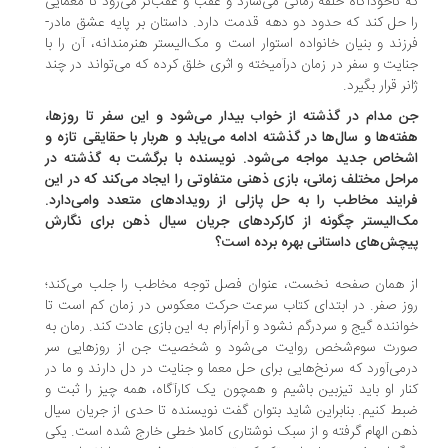
 ناخودآگاه حلقه زمانی می‌سازد و عقب و عقب‌تر می‌رود تا معمایی
 حل کند که حدود دو دهه قدمت دارد. داستان بر پایه عشق مادر-
زند و بنیان خانواده استوار است و مک‌الیستر هنرمندانه، آن را با
ایت و سفر در زمان درآمیخته و اثری خلق کرده که می‌تواند در چند
نر قرار بگیرد.
 مدام در گذشته از خواب بیدار می‌شود و این سفر تا روزها،
ته‌ها و سال‌ها در گذشته ادامه می‌یابد و هربار با حقایقی تازه و
خاص جدید مواجه می‌شود. نویسنده با برگشت به گذشته در
احل مختلف زمانی، بازی ذهنی متفاوتی را ایجاد می‌کند که در این
ایند مخاطب را به حل پازلی از رویدادهای متعدد وامی‌دارد.
‌الیستر چگونه از کارکردهای جریان سیال ذهن برای نگارش
چش‌های داستانی بهره برده است؟
 همان صفحه نخست، عنوان فصل توجه مخاطب را جلب می‌کند؛
ز صفر. در ابتدای کتاب سرعت حرکت معکوس در زمان کم است تا
اننده گیج و سردرگم نشود و آرام‌آرام به این بازی عادت کند. رمان به
رت سوم‌شخص روایت می‌شود و شخصیت جن از روزهایی سر
می‌آورد که سرنخ‌هایی برای حل معما و جنایت در دل دارند و ما در
ار او باید تیزبین باشیم و همچون یک کارآگاه، همه چیز را ثبت و
ط کنیم. بنابراین شاید بتوان گفت نویسنده تا حدی از جریان سیال
ن الهام گرفته و از سبک نوشتاری کاملا خطی خارج شده است. یکی