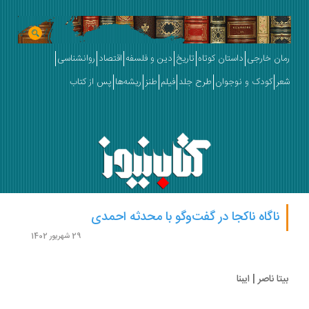
ان خارجی
داستان کوتاه
تاریخ
دین و فلسفه
اقتصاد
روانشناسی
ر
کودک و نوجوان
طرح جلد
فیلم
طنز
ریشه‌ها
پس از کتاب
ناگاه ناکجا در گفت‌وگو با محدثه احمدی
29 شهریور 1402
ا ناصر | ایبنا