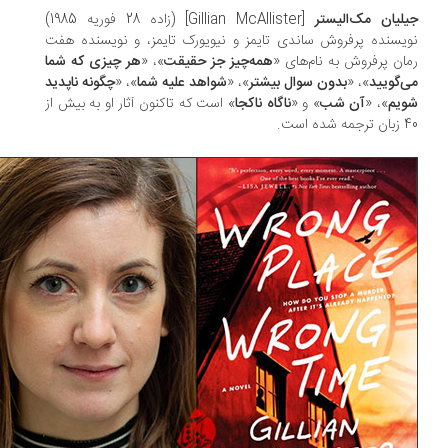
لیان مک‌الیستر
[Gillian McAllister] (زاده 28 فوریه 1985)
یسنده پرفروش ساندی تایمز و نیویورک تایمز، و نویسنده هفت
ان پرفروش به نام‌های «
همه‌چیز جز حقیقت
»، «
هر چیزی که شما
‌گویید
»، «
بدون سوال بیشتر
»، «
شواهد علیه شما
»، «
چگونه ناپدید
یم
»، «
آن شب
» و «
ناگاه ناکجا
» است که تاکنون آثار او به بیش از
ده است.