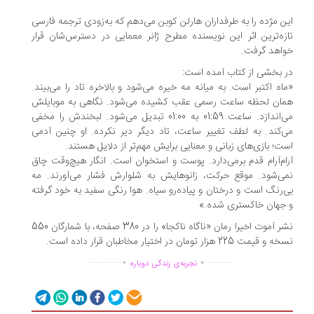
ن مژده را به طرفداران هارلن کوبن می‌دهم که به‌زودی ترجمه فارسی
زه‌ترین اثر این نویسنده مطرح ژانر معمایی در دسترس‌شان قرار
اهد گرفت.
 بخشی از کتاب آمده است:
اه اکتبر است. به میانه مه خیره می‌شود و بالاخره تاد را می‌بیند.
ان لحظه ساعت رسمی عقب کشیده می‌شود. نگاهی به موبایلش
می‌اندازد. ساعت 01:59 به 01:00 تبدیل می‌شود. لبخندش را مخفی
‌کند. به لطف تغییر ساعت، تاد دیگر دیر نکرده. او چنین آدمی
ت؛ بازی‌های زبانی و معنایی برایش مهم‌تر از دلایل هستند.
ام‌آرام قدم برمی‌دارد. پوست و استخوان است. انگار هیچ‌وقت چاق
ی‌شود. موقع حرکت، زانوهایش به شلوارش فشار می‌آورند. مه
‌رنگ است و درختان و پیاده‌رو سیاه. هوا رنگی سفید به خود گرفته
جهان خاکستری شده.»
نشر آموت اخیرا رمان «ناگاه ناکجا» را در 380 صفحه، با شمارگان 550
قیمت 225 هزار تومان در اختیار مخاطبان قرار داده است.
.
.
...............
..............
تجربه‌ی زندگی دوباره