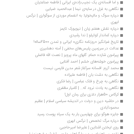
و اما افسانه‌ی یک نجیب‌زاده‌ی ایرانی | فاطمه صناعتیان
نگاهی به غزل در سایه‌ی نیما | عبدالحمید ضیایی 
درباره سوگ و مالیخولیا: به ‌انضمام موردی از سوگواری | نرگس 
ابهری	
درباره نقش هفتم زبان | نیویورک تایمز
درباره کماندار کوئیلو | ندا رشیدی
تاریخ غم‌انگیز «روزنامه نگاری» ایرانی و تمدن 2500ساله!
عدالت در سرزمین پلیس‌های مخفی | آمنه دهشیری
پیرامون شازده حمام: گلهای ماه پرویز | نعمت الله فاضلی
پیرامون خوشه‌های خشم | احمد آفتابی
محمد آزرم: افسانه سرآغاز شعر مدرن فارسی نیست
نگاهی به دشت بان | فاطمه علیزاده
نگاهی به چرخ و فلک عباسی | رضا فکری
نگاهی به یادت نرود که... | کامیار مظفری
کرکاس 50هزار دلاری برای رمان اول!
در حاشیه دین و دولت در اندیشه سیاسی اسلام | عظیم 
محمودآبادی
جایزه هوگو برای چهارمین بار به یک سیاه پوست رسید
درباره مرگ تخصص | نرگس ابهری
روی لیختن اشتاین | علیرضا امیرحاجبی