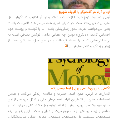
ونای آرام در گفت‌وگو با فاروک شهیچ
یی انسان‌ها ترمزِ خود را از دست داده‌اند و آن کُدِ اخلاقی که نگهبان عقل
یم بود، فروریخته است. در دنیای امروز، همه می‌خواهند فاشیست باشند؛
نی می‌خواهند نفرت، محورِ زندگی‌شان باشد... ما با گوشت و پوست خود
ساس کردیم «دیگری» بودن چه معنایی دارد... نوشتن پاسخی است به
‌عدالتی‌هایی که ما را احاطه کرده‌اند، و در عین حال، ستایشی است از
بایی زندگی و شادی‌هایش
...
اهی به روان‌شناسی پول | ایما موسی‌زاده
سان‌ها با ترس، طمع، امید، حسرت و مقایسه زندگی می‌کنند و همین
ساسات، حتی در آگاه‌ترین افراد، تصمیم‌های مالی را شکل می‌دهد. از این
ظر، «روان‌شناسی پول» بیش از آنکه درباره پول باشد، کتابی درباره انسان
اصر و رابطه پرتنش او با مفهوم ثروت و دارایی است... اوزل به‌جای ارائه
خه‌های مستقیم یا توصیه‌های دستوری، تجربه زندگی سرمایه‌گذاران،