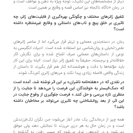
گر از مشخصه‌های این تکنیک، توجه ویژه به ذهن و عواطف است و
 رمان «ناگاه ناکجا» نیز اساس قصه و وقایع بر همین است.
فیق ژانرهای مختلف و چگونگی بهره‌گیری از قابلیت‌های ژانر، چه
ثیری بر خلق پیچ و تاب‌های داستانی و وقایع غیرمنتظره داشته
ت؟
ان در دسته‌بندی معمایی و تریلر قرار می‌گیرد اما از عناصر ژانرهای
می‌-تخیلی و روان‌شناسی نیز استفاده شده است. ادبیات انگلیسی به
عی از داستان‌های معماییِ صرف اشباع شده و برای نگارش آثار
اقانه‌تر و برجسته، حقیقتاً به تلفیق ژانر نیاز است. البته برای این کار
ید مؤلفه‌ها با دقت و هوشمندانه کنار هم قرار بگیرند تا داستان از
دگی واقعی فاصله زیادی پیدا نکند و مرزهای ژانری کم‌رنگ شوند.
 نقدی که در «هفته‌نامه ناشران» بر این اثر نوشته شد، آمده است
 «مک‌الیستر به خوانندگان این فرصت را می‌دهد تا جنایت را از
ظری تازه بررسی و حل کنند.» فرصت جلوگیری از وقوع جنایت در
ن اثر، از بعد روانشناختی چه تاثیری می‌تواند بر مخاطبان داشته
شد؟
ه چیز از درماندگی یک مادر آغاز می‌شود؛ جن نگران تک‌فرزندش
ت و در زمان حال به هر دری می‌زند تا نجاتش دهد ولی موفق
ی‌شود و در اندوهی غرق می‌شود که مسیر رفتن به گذشته را