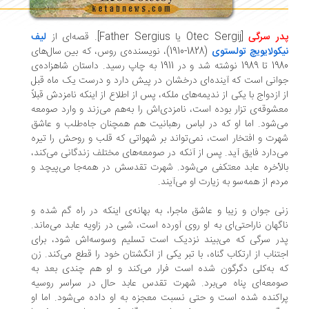
در سرگی
[Otec Sergij یا Father Sergius]. قصه‌ای از
لیف
کولایویچ تولستوی
(1828-1910)، نویسنده‌ی روس، که بین سال‌های
1980 تا 1989 نوشته شد و در 1911 به چاپ رسید. داستان شاهزاده‌ی
انی است که آینده‌ای درخشان در پیش دارد و درست یک ماه قبل
 ازدواج با یکی از ندیمه‌های ملکه، پس از اطلاع از اینکه نامزدش قبلاً
شوقه‌ی تزار بوده است، نامزدی‌اش را به‌هم می‌زند و وارد صومعه
‌شود. اما او که در لباس رهبانیت هم همچنان جاه‌طلب و عاشق
رت و افتخار است، نمی‌تواند بر شهواتی که قلب و روحش را تیره
‌دارد فایق آید. پس از آنکه در صومعه‌های مختلف زندگانی می‌کند،
لأخره عابد معتکفی می‌شود. شهرت تقدسش در همه‌جا می‌پیچد و
دم از همه‌سو به زیارت او می‌آیند.
ی جوان و زیبا و عاشق ماجرا، به بهانه‌ی اینکه در راه گم شده و
گهان ناراحتی‌ای به او روی آورده است، شبی در زاویه عابد می‌ماند.
ر سرگی که می‌بیند نزدیک است تسلیم وسوسه‌اش شود، برای
تناب از ارتکاب گناه، با تبر یکی از انگشتان خود را قطع می‌کند. زن
 به‌کلی دگرگون شده است فرار می‌کند و او هم چندی بعد به
معه‌ای پناه می‌برد. شهرت تقدس عابد حال در سراسر روسیه
اکنده شده است و حتی نسبت معجزه به او داده می‌شود. اما او