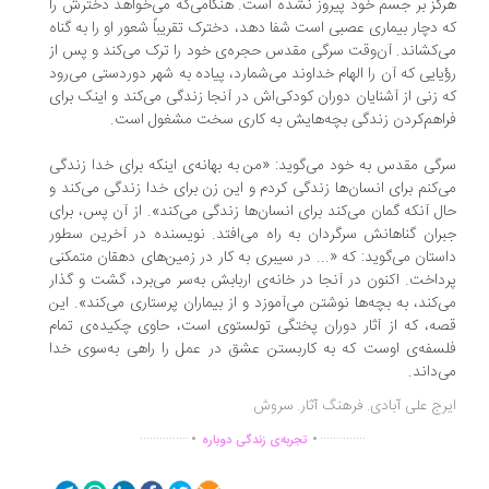
گز بر جسم خود پیروز نشده است. هنگامی‌که می‌خواهد دخترش را
 دچار بیماری عصبی است شفا دهد، دخترک تقریباً شعور او را به گناه
‌کشاند. آن‌وقت سرگی مقدس حجره‌ی خود را ترک می‌کند و پس از
یایی که آن را الهام خداوند می‌شمارد، پیاده به شهر دوردستی می‌رود
 زنی از آشنایان دوران کودکی‌اش در آنجا زندگی می‌کند و اینک برای
اهم‌کردن زندگی بچه‌هایش به کاری سخت مشغول است.
گی مقدس به خود می‌گوید: «من به بهانه‌ی اینکه برای خدا زندگی
‌کنم برای انسان‌ها زندگی کردم و این زن برای خدا زندگی می‌کند و
ل آنکه گمان می‌کند برای انسان‌ها زندگی می‌کند». از آن پس، برای
ران گناهانش سرگردان به راه می‌افتد. نویسنده در آخرین سطور
ستان می‌گوید: که «... در سیبری به کار در زمین‌های دهقان متمکنی
داخت. اکنون در آنجا در خانه‌ی اربابش به‌سر می‌برد، گشت و گذار
‌کند، به بچه‌ها نوشتن می‌آموزد و از بیماران پرستاری می‌کند». این
ه، که از آثار دوران پختگی تولستوی است، حاوی چکیده‌ی تمام
سفه‌ی اوست که به کاربستن عشق در عمل را راهی به‌سوی خدا
‌داند.
رج علی آبادی. فرهنگ آثار. سروش
.
.
...............
..............
تجربه‌ی زندگی دوباره