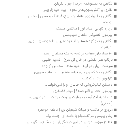
نگاهی به دستورنامه رابرت | جواد لگزیان 
نظری بر آتش‌سوزی‌های معود | پیام حیدرقزوینی
نگاهی به امپراتوری عثمانی: تاریخ، فرهنگ و تمدن | محسن 
آزموده
درباره تنهایی اعداد اول | مرتضی منصف
پیرامون تعمیرکار | ماهان سیارمنش
نکاهی به تو کوه هستی: از خودتخریبی تا خودسازی | ویریا 
آدینه‌وند
 ۱۰ هزار دلار سفارت فرانسه به یک مسلمان رسید
بازتاب هنر نقاشی در خال گل سرخ | نسیم خلیلی
سیاست ایران در آینه اندرزنامه‌ها | محسن آزموده
نگاهی به شکسپیر برای فیلم‌نامه‌نویسان | مانی سپهری
کنزابورو اوئه درگذشت
داستان کتاب‌فروشی که طالبان او را نمی‌خواست
پیرامون خطا بر قلم صنع؟ | میثم غضنفری
در حاشیه آنتیگونه به روایت برتولت برشت | نادر شهریوری 
(صدقی)
مروری بر مکتب و میراث شیعیان ری | فاطمه ابوحمزه
رمان پلیسی در گفت‌وگو با دانلد ای. وست‌لیک
افتتاح موزه‌ی دزدان در شهر دروغگویان از سه‌گانه‌ی نگهبانان