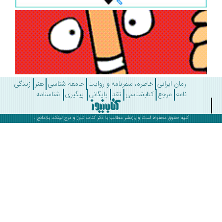
رمان ایرانی
خاطره، سفرنامه و روایت
جامعه شناسی
هنر
زندگی
نامه
مرجع
کتابشناسی
نقد
بایگانی
پیگیری
شناسنامه
کلیه حقوق محفوظ است و بازنشر مطالب با ذکر
کتاب نیوز
و درج لینک، بلامانع .