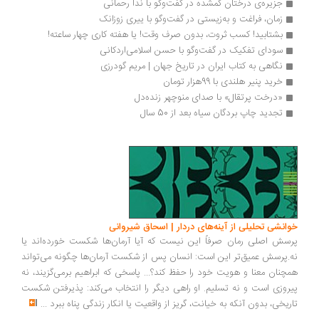
جزیره‌ی درختان گمشده در گفت‌وگو با ندا رحمانی
زمان، فراغت و به‌زیستی در گفت‌وگو با ییری زوزانک
بشتابید! کسب ثروت، بدون صرف وقت! یا هفته کاری چهار ساعته!
سودای تفکیک در گفت‌وگو با حسن اسلامی‌اردکانی
نگاهی به کتاب ایران در تاریخ جهان | مریم گودرزی
خرید پنیر هلندی با 99هزار تومان
«درخت پرتقال» با صدای منوچهر زنده‌دل
تجدید چاپ بردگان سیاه بعد از 50 سال
انشی تحلیلی از آینه‌های دردار | اسحاق شیروانی
سش اصلی رمان صرفاً این نیست که آیا آرمان‌ها شکست خورده‌اند یا
.پرسش عمیق‌تر این است: انسان پس از شکست آرمان‌ها چگونه می‌تواند
چنان معنا و هویت خود را حفظ کند؟... پاسخی که ابراهیم برمی‌گزیند، نه
روزی است و نه تسلیم. او راهی دیگر را انتخاب می‌کند: پذیرفتن شکست
ریخی، بدون آنکه به خیانت، گریز از واقعیت یا انکار زندگی پناه ببرد
...