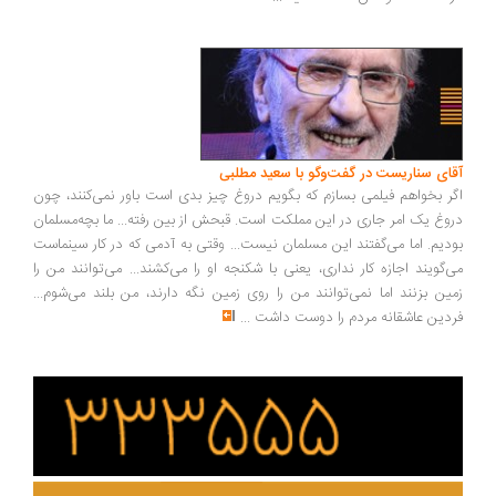
ای سناریست در گفت‌وگو با سعید مطلبی
ر بخواهم فیلمی بسازم که بگویم دروغ چیز بدی است باور نمی‌کنند، چون
وغ یک امر جاری در این مملکت است. قبحش از بین رفته... ما بچه‌مسلمان
دیم. اما می‌گفتند این مسلمان نیست... وقتی به آدمی که در کار سینماست
‌گویند اجازه کار نداری، یعنی با شکنجه او را می‌کشند... می‌توانند من را
ین بزنند اما نمی‌توانند من را روی زمین نگه دارند، من بلند می‌شوم...
دین عاشقانه مردم را دوست داشت
...