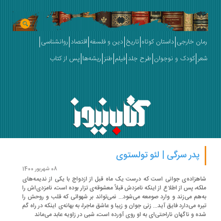
ان خارجی
داستان کوتاه
تاریخ
دین و فلسفه
اقتصاد
روانشناسی
ر
کودک و نوجوان
طرح جلد
فیلم
طنز
ریشه‌ها
پس از کتاب
پدر سرگی | لئو تولستوی
08 شهریور 1400
هزاده‌ی جوانی است که درست یک ماه قبل از ازدواج با یکی از ندیمه‌های
که، پس از اطلاع از اینکه نامزدش قبلاً معشوقه‌ی تزار بوده است، نامزدی‌اش را
‌هم می‌زند و وارد صومعه می‌شود... نمی‌تواند بر شهواتی که قلب و روحش را
ره می‌دارد فایق آید... زنی جوان و زیبا و عاشق ماجرا، به بهانه‌ی اینکه در راه گم
ه و ناگهان ناراحتی‌ای به او روی آورده است، شبی در زاویه عابد می‌ماند