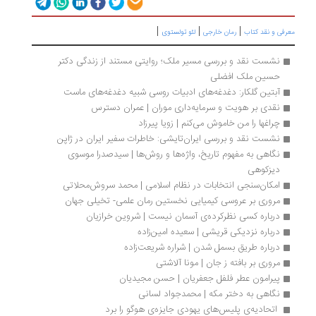
|
|
|
رفی و نقد کتاب
رمان خارجی
لئو تولستوی
نشست نقد و بررسی مسیر ملک؛ روایتی مستند از زندگی دکتر 
حسین ملک افضلی
آبتین گلکار: دغدغه‌های ادبیات روسی شبیه دغدغه‌های ماست
نقدی بر هویت و سرمایه‌داری موران | عمران دسترس
چراغها را من خاموش می‌کنم | زویا پیرزاد
نشست نقد و بررسی ایران‌تایشی: خاطرات سفیر ایران در ژاپن
نگاهی به مفهوم تاریخ، واژه‌ها و روش‌ها | سیدصدرا موسوی 
دیزکوهی 
امکان‌سنجی انتخابات در نظام‌ اسلامی | محمد سروش‌محلاتی
مروری بر عروسی کیمیایی نخستین رمان علمی- تخیلی جهان 
درباره کسی نظرکرده‌ی آسمان نیست | شروین خرازیان
درباره نزدیکی قریشی | سعیده امین‌زاده
درباره طریق بسمل شدن | شراره شریعت‌زاده
مروری بر بافته ز جان | مونا آلاشتی
پیرامون عطر فلفل جعفریان | حسن مجیدیان
نگاهی به دختر مکه | محمدجواد لسانی
 اتحادیه‌ی پلیس‌های یهودی جایزه‌ی هوگو را برد 