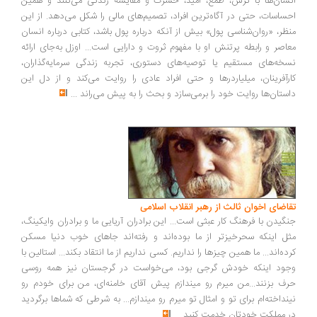
سان‌ها با ترس، طمع، امید، حسرت و مقایسه زندگی می‌کنند و همین
ساسات، حتی در آگاه‌ترین افراد، تصمیم‌های مالی را شکل می‌دهد. از این
ظر، «روان‌شناسی پول» بیش از آنکه درباره پول باشد، کتابی درباره انسان
اصر و رابطه پرتنش او با مفهوم ثروت و دارایی است... اوزل به‌جای ارائه
خه‌های مستقیم یا توصیه‌های دستوری، تجربه زندگی سرمایه‌گذاران،
رآفرینان، میلیاردرها و حتی افراد عادی را روایت می‌کند و از دل این
ستان‌ها روایت خود را برمی‌سازد و بحث را به پیش می‌راند
...
اضای اخوان ثالث از رهبر انقلاب اسلامی
گیدن با فرهنگ کار عبثی است... این برادران آریایی ما و برادران وایکینگ،
ل اینکه سحرخیزتر از ما بوده‌اند و رفته‌اند جاهای خوب دنیا مسکن
ده‌اند... ما همین چیزها را نداریم. کسی نداریم از ما انتقاد بکند... استالین با
ود اینکه خودش گرجی بود، می‌خواست در گرجستان نیز همه روسی
ف بزنند...من میرم رو میندازم پیش آقای خامنه‌ای، من برای خودم رو
نداخته‌ام برای تو و امثال تو میرم رو میندازم... به شرطی که شماها برگردید
 مملکت خودتان خدمت کنید
...