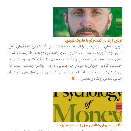
ونای آرام در گفت‌وگو با فاروک شهیچ
یی انسان‌ها ترمزِ خود را از دست داده‌اند و آن کُدِ اخلاقی که نگهبان عقل
یم بود، فروریخته است. در دنیای امروز، همه می‌خواهند فاشیست باشند؛
نی می‌خواهند نفرت، محورِ زندگی‌شان باشد... ما با گوشت و پوست خود
ساس کردیم «دیگری» بودن چه معنایی دارد... نوشتن پاسخی است به
‌عدالتی‌هایی که ما را احاطه کرده‌اند، و در عین حال، ستایشی است از
بایی زندگی و شادی‌هایش
...
اهی به روان‌شناسی پول | ایما موسی‌زاده