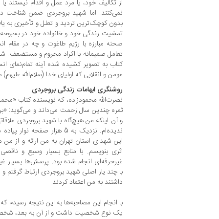
از تکالیف خود، یا مرد عمل و اقدام نیستند یا 
نمی‌کنند. اما شهید بروجردی ضمن شناخت دقی
بدون کوچک‌ترین تردید و تعلل و تأخیری به یافت
تمشیت زندگی خود و خانواده‌ خود در بحبوحه‌ 
صحنه‌ مبارزه با رژیم طاغوت و چه در مقام ا
تعامل صمیمانه با اکراد محروم و مستضعف. شه
کتاب به تصویر کشیده شده آینه‌ تمام‌نمای ان
مومن و انقلابی که اولیای خدا (سلام‌الله علیهم) 
روشنگری ابهامات زندگی بروجردی
نصرت‌الله محمودزاده، که نویسنده کتاب «محم
ثمره چندین سال زحمت می‌داند و می‌گوید: «برای 
و آن اینکه من هیچ‌گاه با شهید بروجردی ملاقاتی
ندیده‌ام. نزدیک به 5 هزار صفحه
این شهدای استان تهران به من ارائه و از من
اثری بنویسم. با منابع بسیار وسیع و ناقص
غیرحرفه‌ای انجام شده بود. پرسش‌ها بسیار غی
با چند یار اصلی شهید بروجردی ارتباط گرفتم و آن
داشتند به من اعتماد کردند.
یک نوع شخصیت داشت و از آن به بعد، شخصیت 