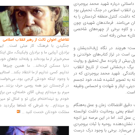
استانی درباره شهید محمد بروجردی
ان انقلاب اسلامی در جنگ تحمیلی بود
که داشت، کنترل منطقه کردستان را به
ستان می‌نامند. فرماندهان شهیدی چون
 و کاوه برخی از چهره‌های شاخصی
ستان» سخن رفته است.
تقاضای اخوان ثالث از رهبر انقلاب اسلامی
جنگیدن با فرهنگ کار عبثی است... این
؛ هرچند در نگاه ژرف‌اندیشان و
برادران آریایی ما و برادران وایکینگ، مثل اینک
بی است در تراز کتاب‌های خواندنی و
سحرخیزتر از ما بوده‌اند و رفته‌اند جاهای خو
طول بیش از پانزده سال تحقیق و روایت
دنیا مسکن کرده‌اند... ما همین چیزها را
 برگ درخشانی است از تاریخ انقلاب
نداریم. کسی نداریم از ما انتقاد بکند... استالی
 بالندگی. شهید محمد بروجردی که در
با وجود اینکه خودش گرجی بود، می‌خواست
نه به تصویر کشیده شده، خود تجسم
در گرجستان نیز همه روسی حرف بزنند...من
نی، ایثار و شهادت و احساس وظیفه
است.
میرم رو میندازم پیش آقای خامنه‌ای، من برا
خودم رو نینداخته‌ام برای تو و امثال تو میر
دقیق اقتضائات زمان و عمل به‌هنگام
رو میندازم... به شرطی که شماها برگردید د
ون اسلام یعنی روحانیت داشت توانسته
مملکت خودتان خدمت کنید
...
ن عمل کند. اما در این عرصه نیز آنچه
نشان‌دهنده‌ روحیه‌ با ثبات بروجردی
از می‌سازد. برخی با وجود درک درست