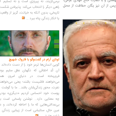
 بهشتی و با نظارت حاج مهدی عراقی،
برمی‌گزیند، نه پیروزی است و نه تسلیم. ا
پس‌ از آن نیز یگان حفاظت از محل
راهی دیگر را انتخاب می‌کند: پذیرفتن شکس
تاریخی، بدون آنکه به خیانت، گریز از واقعی
یا انکار زندگی پناه ببرد
...
اونای آرام در گفت‌وگو با فاروک شهیچ‭
گویی انسان‌ها ترمزِ خود را از دست داده‌اند 
آن کُدِ اخلاقی که نگهبان عقل سلیم بود،
فروریخته است. در دنیای امروز، همه
می‌خواهند فاشیست باشند؛ یعنی می‌خواهند
نفرت، محورِ زندگی‌شان باشد... ما با گوشت 
پوست خود احساس کردیم «دیگری» بودن
چه معنایی دارد... نوشتن پاسخی است به
بی‌عدالتی‌هایی که ما را احاطه کرده‌اند، و د
عین حال، ستایشی است از زیبایی زندگی و