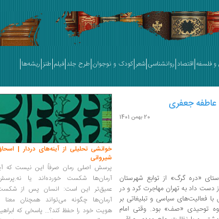
و فلسفه
اقتصاد
روانشناسی
شعر
کودک و نوجوان
طرح جلد
فیلم
طنز
ریشه‌ها
 عاطفه جعفری
20 بهمن 1401
خوانشی تحلیلی از آینه‌های دردار | اسحاق
شیروانی
پرسش اصلی رمان صرفاً این نیست که آیا
133 در روستای «دره گرگ» از توابع شهرستان
آرمان‌ها شکست خورده‌اند یا نه.پرسش
6 ‌سالگی پدرش را از دست داد به تهران مهاجرت کرد و در
عمیق‌تر این است: انسان پس از شکست
 با فعالیت‌های سیاسی و تبلیغاتی بر
آرمان‌ها چگونه می‌تواند همچنان معنا و
ه توحیدی «صف» بود. وقتی امام
هویت خود را حفظ کند؟... پاسخی که ابراهی