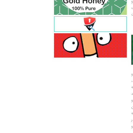
و
ت
ت
و
و
ر