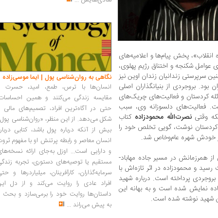
شادی‌هایش
...
انقلاب»، پخش پیام‌ها و اعلامیه‌های
ی عوامل شکنجه و اختناق رژیم پهلوی،
نین سرپرستی زندانیان زندان اوین نیز
نگاهی به روان‌شناسی پول | ایما موسی‌زاده
ن بود. بروجردی از بنیانگذاران اصلی
انسان‌ها با ترس، طمع، امید، حسرت و
ائله کردستان و فعالیت‌های چریک‌های
مقایسه زندگی می‌کنند و همین احساسات،
ت. فعالیت‌های دلسوزانه وی، سبب
حتی در آگاه‌ترین افراد، تصمیم‌های مالی ر
نکه وقتی
نصرت‌الله محمود‌زاده
کتاب
شکل می‌دهد. از این منظر، «روان‌شناسی پول
در کردستان نوشت، گویی تخلص خود را
بیش از آنکه درباره پول باشد، کتابی دربار
ز خودش شهره عام‌و‌خاص شد.
انسان معاصر و رابطه پرتنش او با مفهوم ثرو
و دارایی است... اوزل به‌جای ارائه نسخه‌ها
الی‌که با شماری از همرزمانش در مسیر جاده مهاباد-
مستقیم یا توصیه‌های دستوری، تجربه زندگی
رسید و محمود‌زاده در اثر تازه‌اش با
سرمایه‌گذاران، کارآفرینان، میلیاردرها و حت
 بروجردی پرداخته است. درباره شهید
افراد عادی را روایت می‌کند و از دل این
ده نمایش شده است و به بهانه این
داستان‌ها روایت خود را برمی‌سازد و بحث ر
ین شهید نوشته شده است.
به پیش می‌راند
...