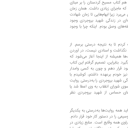
هم کتاب مسیح کردستان را بر مبنای
دی تا 22 بهمن سال 57 نوشتم که ماجرای زیادی داشت. همان زمان
ی‌برد زیرا ابهام‌هایی تا زمان شهادت
‌ای در زندگی شهید بروجردی وجود
های وصل بودم. اینکه چرا با وجود
بت کردم تا به نتیجه‌ درستی برسم. از
ا نگذاشت و اسنادی نیست، در آوردن
ا همیشه از اینجا‌ آغاز می‌شود که
رد. بنابراین، تصمیم گرفتم این کتاب
 خود قرار دهم و چون به کسی وامدار
ا نیز خودم برعهده داشتم، کوشیدم با
ی شهید بروجردی را به‌درستی روایت
وی شورای انقلاب به وی اعطا شد یا
های حساس از شهید بروجردی نظر
اید همه روایت‌ها به‌درستی به یکدیگر
یعی را در دستور کار خود قرار دادم.
راوی همه‌ وقایع است. منابع زیادی در