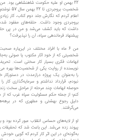
22 بهمن او علیه حکومت شاهنشاهی بود. من 
شخصیت بروجر
اعلام کردم که نگارش جلد دوم کتاب، کار زیادی م
بروجردی وجود داشت. حلقه‌های مفقود شده
داشت که باید کشف می‌شد و من در پی حلقه‌
پیشنهاد فرماندهی سپاه، آن را نپذیرفت؟
من 6 ماه با افراد مختلف در این‌باره صح
شخصیتی که از خود آثار مکتوب یا صوتی به‌ج
ابهامات فکری بسیار کار سختی است. تحریف‌ه
نویسنده از روایت یکی از شخصیت‌ها بهره می‌گی
را به‌عنوان یک پروژه‌ درازمدت در دستورکار
نبودم، قرارداد نداشتم و سرمایه‌گذاری کار ر
حوصله ابهامات چند مرحله از مراحل سخت زندگ
کنم؛ از جمله حکم مسئولیت سپاه غرب که از س
دلیل رجوع بهشتی و مطهری که در برهه‌
می‌گرفتند.
او از لایه‌های حساس انقلاب عبور کرده بود و ب
پیوند زده می‌شد. این باعث شد که تحقیقات وس
به‌گونه‌ای در این اثر کار کردم که گویی خودش 