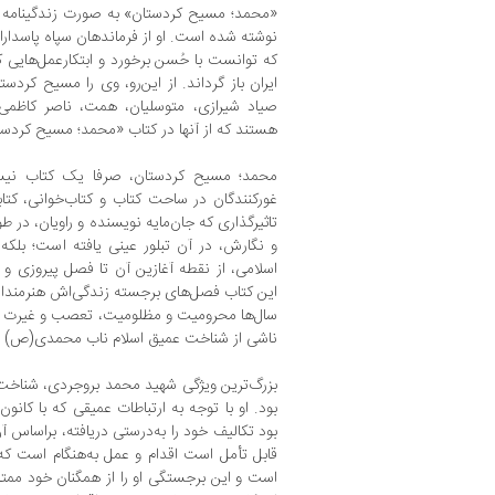
«محمد؛ مسیح کردستان» به صورت زندگینامه د
نوشته شده است. او از فرماندهان سپاه پاسدار
که توانست با حُسن برخورد و ابتکار‌عمل‌هایی 
ایران باز گرداند. از این‌رو، وی را مسیح کرد
صیاد شیرازی، متوسلیان، همت، ناصر کاظمی
هستند که از آنها در کتاب «محمد؛ مسیح کرد
محمد؛ مسیح کردستان، صرفا یک کتاب نیست
غورکنندگان در ساحت کتاب و کتاب‌خوانی، کتا
تاثیرگذاری که جان‌مایه‌ نویسنده و راویان، در 
و نگارش، در آن تبلور عینی یافته است؛ بلکه
اسلامی، از نقطه آغازین آن تا فصل پیروزی و
این کتاب فصل‌های برجسته زندگی‌اش هنرمندا
سال‌ها محرومیت و مظلومیت، تعصب و غیرت دی
ناشی از شناخت عمیق اسلام ناب محمدی(ص) 
بزرگ‌ترین ویژگی شهید محمد بروجردی، شناخت 
بود. او با توجه به ارتباطات عمیقی که با کان
بود تکالیف خود را به‌درستی دریافته، براساس آ
قابل تأمل است اقدام و عمل به‌هنگام است که 
است و این برجستگی او را از همگنان خود ممت