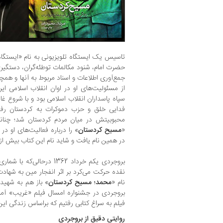
تاسیس یک ایستگاه تلویزیونی به نام «ایستگاه 
حضرت امام، شنود مکالمات توطئه‌گران، دستگیر
جمع‌آوری اطلاعات و اسناد مربوط به آنها و همچ
از مسئولیت‌های او در اوان انقلاب اسلامی ایرا
سپاه پاسداران انقلاب اسلامی بود و با شروع غ
فدایی خلق و حزب دموکرات به کردستان رف
محبوبیتش در میان مردم کردستان شد؛ چنا
«
مسیح کردستان
» را درباره فعالیت‌های او 
در همین نام یافت و شاید نام این کتاب بیش ا
بروجردی یکم خرداد 1362 در‌ح
نقده حرکت می‌کرد بر اثر انفجار مین به شهادت 
نام «
محمد؛ مسیح کردستان
» باز هم به شهید
بروجردی در جشنواره امسال فیلم «غریب» آما
فیلم به سراغ کتابی رفتیم که براساس زندگی ا
روایتی دقیق از بروجردی