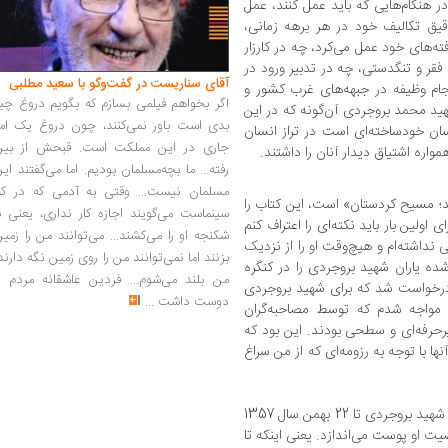
در هنگام‌هایی که باید عمل کنند، عمل
ق تکالیف خود در هر برهه‌ زمانی،
ه‌های خود عمل می‌کرد، چه در کارزار
فقر و تنگدستی، چه در تدبیر ورود در
آقای سناریست در گفت‌وگو با سعید مطلبی
نجام وظیفه در جبهه‌های غرب کشور و
اگر بخواهم فیلمی بسازم که بگویم دروغ چی
ید محمد بروجردی آن‌گونه که در این
بدی است باور نمی‌کنند، چون دروغ یک امر
سان خودساخته‌ای است در تراز انسان
جاری در این مملکت است. قبحش از بین
همواره اشتیاق دیدار آنان را داشتند.
رفته... ما بچه‌مسلمان بودیم. اما می‌گفتند ای
مسلمان نیست... وقتی به آدمی که در کار
د؛ مسیح کردستان» است، این کتاب را
سینماست می‌گویند اجازه کار نداری، یعنی ب
اولین بار باید نکته‌ای را اعتراف کنم
شکنجه او را می‌کشند... می‌توانند من را زمی
 نداشته‌ام و هیچ‌وقت او را از نزدیک
بزنند اما نمی‌توانند من را روی زمین نگه دارند
 نوار پیاده شده یاران شهید بروجردی را در کنگره
من بلند می‌شوم... فردین عاشقانه مردم را
 درخواست شد که برای شهید بروجردی
دوست داشت
...
ی مواجه شدم که توسط مصاحبه‌گران
رحرفه‌ای و سطحی بودند. این بود که
ها با توجه به رزومه‌ای که از من سراغ
با انجام این مصاحبه‌ها به این نتیجه رسیدم که شهید بروجردی تا 22 بهمن سال 1357
او پوست می‌اندازد. یعنی اینکه تا