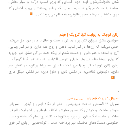
که به تازگی یتیم شده‌اند و درگیر مشکلات ریز و درشت «زندگی واقعی»
...
تام کروز در نقش جک ریچر | فیلم
یک «نظامی سابق»(تام کروز) که ردیف بلندی از مدال‌های افتخار را یدک
می‌کشد، به دختر دادستان (رزاموند پایک) که از قضا وکیل یک «نظامی
سابق»ِ دیگر است می‌گوید: چهار نوع آدم وارد ارتش می‌شوند: اول. آنهایی که
شغل خانوادگی‌شون اینه. دوم. آدمایی که برای کسب درآمد و امرار معاش،
اسلحه به دست می‌گیرند. سوم. اونایی که وطن پرستند؛ و چهارم آدمایی که
برای «کشتار آدم‌ها با مجوز قانونی» به نظام می‌پیوندند.
...
زنان کوچک به روایت گرتا گرویگ | فیلم