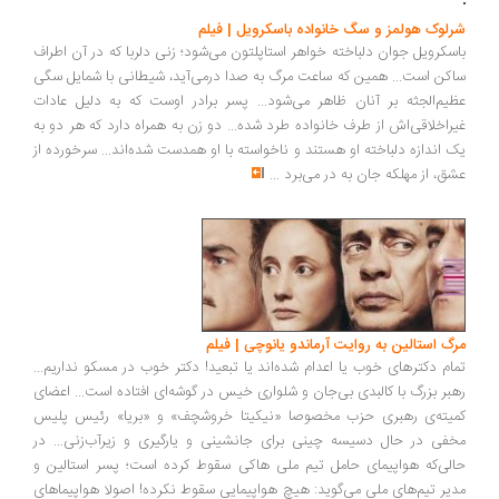
مخاطب ایرانی فرقی نمی کند؛ مثل شاگردان «لوپین» عصای جادویی‌شان را
تکان می‌دهند و موقعیتی «مضحک» می‌سازند و قهقهه سر می‌دهند...
...
شرلوک هولمز و سگ خانواده باسکرویل | فیلم
باسکرویل جوان دلباخته خواهر استاپلتون می­‌شود؛ زنی دلربا که در آن اطراف
ساکن است... همین که ساعت مرگ به صدا درمی‌­آید، شیطانی با شمایل سگی
عظیم‌­الجثه بر آنان ظاهر می­‌شود... پسر برادر اوست که به دلیل عادات
غیراخلاقی‌­اش از طرف خانواده طرد شده... دو زن به همراه دارد که هر دو به
یک اندازه دلباخته او هستند و ناخواسته با او همدست شده‌­اند... سرخورده از
عشق، از مهلکه جان به در می­‌برد
...