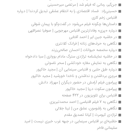
قاچاق حلال! با ناخدا خورشید | فیلم
ناخدا خورشید اقتباس خوش‌ساخت و به شدت بومی ناصر تقوایی از «داشتن
و نداشتن» همینگوی است... داستان فیلم در بندر لنگه و حوالی دهه چهل
شمسی رخ می‌دهد... کشمکشی میان «خواجه ماجد» طماع، «فرحان» دلال،
چند تبعیدی سیاسی، ماموران حکومت و ناخدا خورشید... بخشی از سکانس
آشنایی فرحان با ناخدا را ببینید با بازی داریوش ارجمند در نقش ناخدا، علی
نصیریان در نقش فرحان و سعید پورصمیمی در نقش «ملول» جاشوی
«بمبک»
...
اقتباس سریالی از نیروی اهریمنی‌اش | فیلم
در جهان ساخته پولمن، همراه هر آدمیزادی، حیوانی است که تجلی جسمانی
روح و درونیات او است... این مجموعه را شاید بتوان نوعی گذر از کودکی به
بزرگسالی با روایتی فانتزی دانست. تصویری که پولمن از بزرگسالی ارائه
می‌دهد، تلفیقی است از دسترسی به نیرویی فوق‌العاده اما همزمان