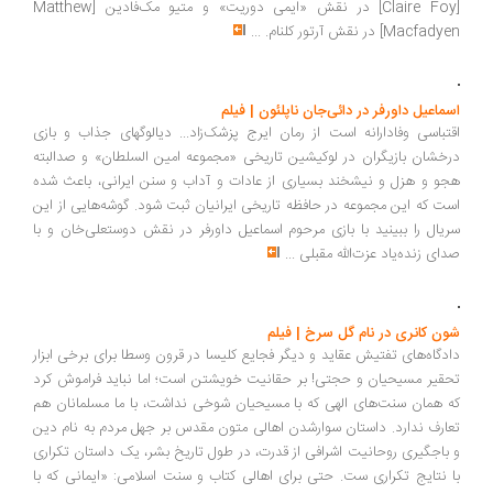
جوزفین عشق سوزان تئودور را رد کرده است و حالا با مادر درد دل می‌کند:
حس می‌کنم که زن‌ها در کنار قلب، ذهن و روح هم دارن. و در کنار زیبایی،
آرزو و استعداد هم دارن. و خسته شدم از اینکه همه می‌گن عشق تنها چیزیه
که برای زن‌ها مناسبه... ولی خیلی تنهام... اقتباس هنرمندانه‌ی گرتا گرویگ از
رمان زنان کوچک اثر لوییزا می الکات با بازی «سورشا رونان» در نقش جو
مارچ، «تیموتی شالامی» در نقش لاری و «لورا درن» در نقش ابیگل مارچ
...
سریال دوریت کوچولو | بی بی سی
سریال ۱۴ قسمتی ساخت بی‌بی‌سی... دنیا از نگاه ایمی و آرتور ... سریالی
خوش ساخت و دیدنی که ضمن نمایش شکاف طبقاتی و اخلاقیات اشرافی
حاکم بر جامعه انگلستان در دوره ویکتوریا به کاغذبازی لجام گسیخته و فساد
حکومتی دستگاه‌های مختلف نیز پرداخته است... گوشه‌هایی از بازی کلر فوی
[Claire Foy] در نقش «ایمی دوریت» و متیو مک‌فادین [Matthew
Macfadyen] در نقش آرتور کلنام.
...