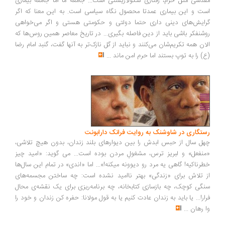
مقدسی مثل حرم، رفتاری سکولاریستی است... جامعه ما اما جامعه بیماری
است و این بیماری عمدتا محصول نگاه سیاسی است. به این معنا که اگر
گرایش‌های دینی داری حتما دولتی و حکومتی هستی و اگر می‌خواهی
روشنفکر باشی باید از دین فاصله بگیری... در تاریخ معاصر همین روس‌ها که
الان همه تکریم‌شان می‌کنند و نباید از گل نازک‌تر به آنها گفت، گنبد امام رضا
(ع) را به توپ بستند اما حرم امن ماند
...
رستگاری در شاوشنک به روایت فرانک دارابونت
چهل سال از حبس ابدش را بین دیوارهای بلند زندان، بدون هیچ تلاشی،
«منفعل» و لبریز ترس، مشغولِ مردن بوده است... می گوید: «امید چیز
خطرناکیه! گاهی یه مرد رو دیوونه میکنه!»... اما «اندی» در تمام این سال‌ها
از تلاش برای «زندگی» بهتر ناامید نشده است: چه ساختن مجسمه‌های
سنگی کوچک، چه بازسازی کتابخانه، چه برنامه‌ریزی برای یک نقشه‌ی محال
فرار!... یا باید به زندان عادت کنیم یا به قول مولانا: حفره کن زندان و خود را
وا رهان
...