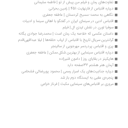
دردناک... لرد ازریل، دانشمند تحت تعقیب کلیسای اعظم است
...
راجر کورمن رقیب هالیوود بود | گفت‌وگو
او به پاپ سینمای پاپ شهرت یافته... چگونه صد فیلم در هالیوود ساختم و
هرگز پشیزی از دست ندادم... یکی از موارد درخشان کارنامه‌ او ساختن
هشت فیلم بر اساس قصه‌های ادگار آلن پو است... فیلم‌سازی مستقل در
هالیوود یعنی ساختن فیلم‌های کوچک، کم‌هزینه و سریع... احساسم این بود
که به عنوان یک صنعت‌گر کار می‌کنم و اگر از خلال صنعت‌گریِ تمام‌عیار، امری
متعالی پدید می‌آمد و بارقه‌ای از هنر ظاهر می‌شد، جای خوشحالی بود
...
باشگاه مشت‌زنی و بی‌پولی | چاک پالانیک
همه چیز به جز تخت و میز تحریرم باید می‌رفت. اولین بار که دوستی برای
ملاقاتم آمد و دید چیزی جز یک میز بزرگ و تختی کوچک در خانه نیست، به
شوخی گفت: چرا برای اتاق خوابت متصدی پذیرش گذاشتی؟ ... تصمیم
گرفتم این کتاب جدید را پشت دستم، روی دستمال توالت یا دستمال سفره
بنویسم... قبل از آن‌که خانه را به مبلغ ۹۰ هزار دلار بفروشم، سه رمان دیگر
پشت آن میز نوشتم
...