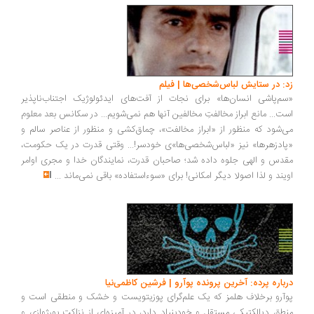
زد: در ستایش لباس‌شخصی‌ها | فیلم
«سم‌پاشی انسان‌ها» برای نجات از آفت‌های ایدئولوژیک اجتناب‌ناپذیر
است... مانع ابراز مخالفتِ مخالفین آنها هم نمی‌شویم... در سکانس بعد معلوم
می‌شود که منظور از «ابراز مخالفت»، چماق‌کشی‌ و منظور از عناصر سالم و
«پادزهرها» نیز «لباس‌شخصی‌ها»ی خودسر!... وقتی قدرت در یک حکومت،
مقدس و الهی جلوه داده شد؛ صاحبان قدرت، نمایندگان خدا و مجری اوامر
اویند و لذا اصولا دیگر امکانی! برای «سوءاستفاده» باقی نمی‌ماند
...
درباره پرده: آخرین پرونده پوآرو | فرشین کاظمی‌نیا
پوآرو برخلاف هلمز که یک علم‌گرای پوزیتویست و خشک و منطقی است و
منطق دیالکتیکی مستقل و خودبنیاد دارد، در آمیزه‌ای از نزاکت بورژوازی و