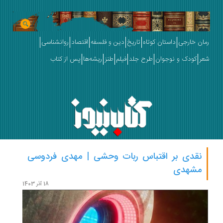
رمان خارجی
داستان کوتاه
تاریخ
دین و فلسفه
اقتصاد
روانشناسی
شعر
کودک و نوجوان
طرح جلد
فیلم
طنز
ریشه‌ها
پس از کتاب
نقدی بر اقتباس ربات وحشی | مهدی فردوسی
فارنهایت ۴۵۱ به روایت
مشهدی
18 آذر 1403