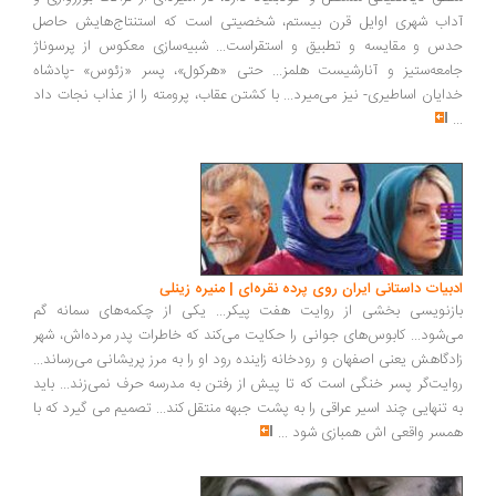
آداب شهری اوایل قرن بیستم، شخصیتی است که استنتاج‌هایش حاصل
حدس و مقایسه و تطبیق و استقراست... شبیه‌سازی معکوس از پرسوناژ
جامعه‌ستیز و آنارشیست هلمز... حتی «هرکول»، پسر «زئوس» -پادشاه
خدایان اساطیری- نیز می‌‌میرد... با کشتن عقاب، پرومته را از عذاب نجات داد
...
ادبیات داستانی ایران روی پرده نقره‌ای | منیره زینلی
بازنویسی بخشی از روایت هفت پیکر... یکی از چکمه‌های سمانه گم
می‌شود... کابوس‌های جوانی را حکایت می‌کند که خاطرات پدر مرده‌اش، شهر
زادگاهش یعنی اصفهان و رودخانه زاینده رود او را به مرز پریشانی می‌رساند...
روایت‌گر پسر خنگی است که تا پیش از رفتن به مدرسه حرف نمی‌زند... باید
به تنهایی چند اسیر عراقی را به پشت جبهه منتقل کند... تصمیم می گیرد که با
همسر واقعی اش همبازی شود
...