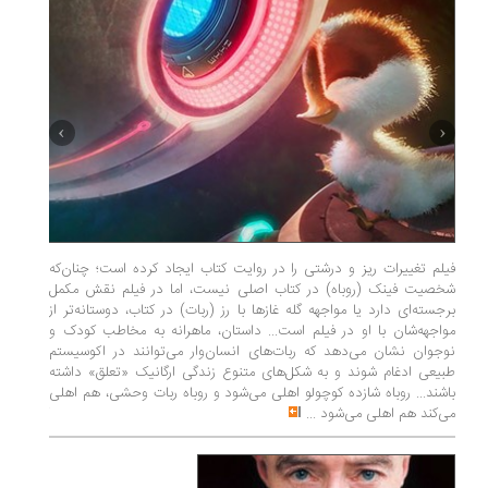
فیلم تغییرات ریز و درشتی را در روایت کتاب ایجاد کرده است؛ چنان‌که
مونتاگ ا
شخصیت فینک (روباه) در کتاب اصلی نیست، اما در فیلم نقش مکمل
یاغیان کت
برجسته‌ای دارد یا مواجهه گله غازها با رز (ربات) در کتاب، دوستانه‌تر از
اثر استان
مواجهه‌شان با او در فیلم است... داستان، ماهرانه به مخاطب کودک و
مونتاگِ «
نوجوان نشان می‌دهد که ربات‌های انسان‌وار می‌توانند در اکوسیستم
شده است
طبیعی ادغام شوند و به شکل‌های متنوع زندگی ارگانیک «تعلق» داشته
«کتاب_ان
باشند... روباه شازده کوچولو اهلی می‌شود و روباه ربات وحشی، هم اهلی
«جمهوری»
می‌کند هم اهلی می‌شود
...
کاپرفیلد»