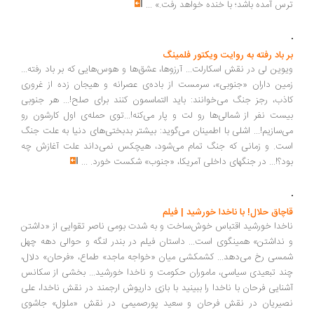
اسماعیل داورفر در دائی‌جان ناپلئون | فیلم
اقتباسی وفادارانه است از رمان ایرج پزشک‌زاد... دیالوگهای جذاب و بازی
درخشان بازیگران در لوکیشین تاریخی «مجموعه امین السلطان» و صدالبته
هجو و هزل و نیشخند بسیاری از عادات و آداب و سنن ایرانی، باعث شده
است که این مجموعه در حافظه تاریخی ایرانیان ثبت شود. گوشه‌هایی از این
سریال را ببینید با بازی مرحوم اسماعیل داورفر در نقش دوستعلی‌خان و با
صدای زنده‌یاد عزت‌الله مقبلی
...
شون کانری در نام گل سرخ | فیلم
دادگاه‌های تفتیش عقاید و دیگر فجایع کلیسا در قرون وسطا برای برخی ابزار