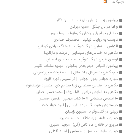
تحقیر مسیحیان و حجتی! بر حقانیت خویشتن است؛ اما نباید فراموش کرد
که همان سنت‌های الهی که با مسیحیان شوخی نداشت، با ما مسلمانان هم
تعارف ندارد. داستان سوارشدن اهالی متون مقدس بر جهل مردم به نام دین
و باجگیری روحانیت اشرافی از قدرت، در طول تاریخ بشر، یک داستان تکراری
با نتایج تکراری ست. حتی برای اهالی کتاب و سنت اسلامی: «ایمانی که با
ترس آمده باشد؛ با خنده خواهد رفت.»
...
بر باد رفته به روایت ویکتور فلمینگ
ویوین لی در نقش اسکارلت... آرزوها، عشق‌ها و هوس‌هایی که بر باد رفته...
زمین داران «جنوبی»، سرمست از باده‌ی عصرانه و هیجان زده از غروری
کاذب، رجز جنگ می‌خوانند: باید التماسمون کنند برای صلح!... هر جنوبی
بیست نفر از شمالی‌ها رو لت و پار می‌کنه!...توی حمله‌ی اول کارشون رو
می‌سازیم!... اشلی با اطمینان می‌گوید: بیشتر بدبختی‌های دنیا به علت جنگ
است. و زمانی که جنگ تمام می‌شود، هیچکس نمی‌داند علت آغازش چه
بود؟!... در جنگهای داخلی آمریکا، «جنوب» شکست خورد.
...