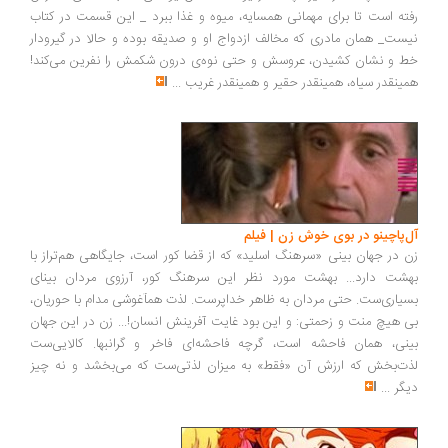
رفته است تا برای مهمانی همسایه، میوه و غذا ببرد _ این قسمت در کتاب
نیست_ همان مادری که مخالف ازدواج او و صدیقه بوده و حالا در گیرودار
خط و نشان کشیدن، عروسش و حتی نوه‌ی درون شکمش را نفرین می‌کند!
همینقدر سیاه، همینقدر حقیر و همینقدر غریب
...
آل‌پاچینو در بوی خوش زن | فیلم
زن در جهان بینی «سرهنگ اسلید» که از قضا کور است، جایگاهی هم‌تراز با
بهشت دارد... بهشت مورد نظر این سرهنگ کور، آرزوی مردان بینای
بسیاری‌ست. حتی مردان به ظاهر خداپرست. لذت همآغوشی مدام با حوریان،
بی هیچ منت و زحمتی: و این بود غایت آفرینش انسان!... زن در این جهان
بینی، همان فاحشه است، گرچه فاحشه‌ای فاخر و گرانبها. کالایی‌ست
لذت‌بخش که ارزش آن «فقط» به میزان لذتی‌ست که می‌بخشد و نه چیز
دیگر
...