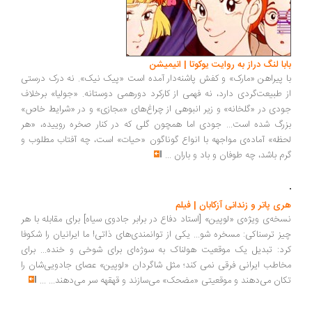
بابا لنگ دراز به روایت یوکوتا | انیمیشن
با پیراهن «مارک» و کفش پاشنه‌دار آمده است «پیک نیک». نه درک درستی
از طبیعت‌گردی دارد، نه فهمی از کارکرد دورهمی دوستانه. «جولیا» برخلاف
جودی در «گلخانه» و زیر انبوهی از چراغ‌های «مجازی» و در «شرایط خاص»
بزرگ شده است... جودی اما همچون گلی که در کنار صخره روییده، «هر
لحظه» آماده‌ی مواجهه با انواع گوناگون «حیات» است، چه آفتاب مطلوب و
گرم باشد، چه طوفان و باد و باران
...
هری پاتر و زندانی آزکابان | فیلم
نسخه‌ی ویژه‌ی «لوپین» [استاد دفاع در برابر جادوی سیاه] برای مقابله با هر
چیز ترسناکی: مسخره شو... یکی از توانمندی‌های ذاتی! ما ایرانیان را شکوفا
کرد: تبدیل یک موقعیت هولناک به سوژه‌ای برای شوخی و خنده... برای