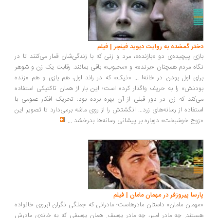
دختر گمشده به روایت دیوید فینچر | فیلم
بازی پیچیده‌ی دو «بازنده»، مرد و زنی که با زندگی‌شان قمار می‌کنند تا در
نگاه مردم همچنان «برنده» و «محبوب» باقی بمانند. رقابت یک زن و شوهر
برای اول بودن در خانه! ... «نیک» که در راند اول، هم بازی و هم «زنده
بودنش» را به حریف واگذار کرده است؛ این بار از همان تاکتیکی استفاده
می‌کند که زن در دور قبلی از آن بهره برده بود: تحریک افکار عمومی با
استفاده از رسانه‌های زرد... انگشتش را از روی ماشه بر‌می‌دارد تا تصویر این
«زوج خوشبخت» دوباره بر پیشانی رسانه‌ها بدرخشد
...
پارسا پیروزفر در مهمان مامان | فیلم
«مهمان مامان» داستان مادرهاست؛ مادرانی که جملگی نگران آبروی خانواده
هستند. چه مادر امیر، چه مادر یوسف. همان یوسفی که به خانه‌ی مادرش