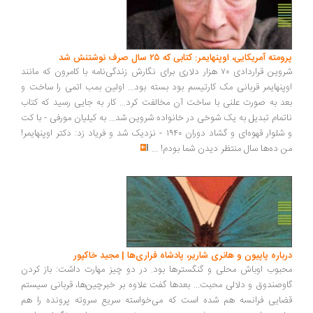
پرومته آمریکایی، اوپنهایمر: کتابی که ۲۵ سال صرف نوشتنش شد
شروین قراردادی ۷۰ هزار دلاری برای نگارش زندگی‌نامه با کامرون که مانند
اوپنهایمر قربانی مک کارتیسم بود بسته بود... اولین بمب اتمی را ساخت و
بعد به صورت علنی با ساخت آن مخالفت کرد... کار به جایی رسید که کتاب
ناتمام تبدیل به یک شوخی در خانواده شروین شد... به کیلیان مورفی - با کت
و شلوار قهوه‌ای و گشاد دوران ۱۹۴۰ - نزدیک شد و فریاد زد: دکتر اوپنهایمر!
من ده‌ها سال منتظر دیدن شما بودم!
...
درباره پاپیون و هانری شاریر، پادشاه فراری‌ها | مجید خاکپور
محبوب اوباش محلی و گنگسترها بود. در دو چیز مهارت داشت: باز کردن
گاوصندوق و دلالی محبت... بعدها گفت علاوه بر خبرچین‌ها، قربانی سیستم
قضایی فرانسه هم شده است که می‌خواسته سریع سروته پرونده را هم