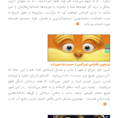
بیاورد... او به جهنم می‌رفت، هر چند هنوز نمرده بود... ما دو نگهبان داریم:
جنگل و دریا. اگر کوسه‌ها شما را نخورند یا مورچه‌ها استخوان‌هایتان را تمیز
نکنند، به زودی التماس خواهید کرد که برگردید... فراری‌ها در طول تاریخ به
سبب شجاعت، ماجراجویی، تسلیم‌ناپذیری و عصیان علیه سیستم، همیشه
مورد احترام بوده‌اند
...
پیرامون اقتباس لوراکس | حمیدرضا میرزاده
کسی حق خروج از شهر را ندارد و پاسخ کنجکاوی افراد هم با این جمله که
«آن بیرون هیچ چیز نیست» داده می‌شود... اشتیاق او برای تولید و ثروتمند
شدن، سیری ناپذیر است و طولی نمی‌کشد که همه درختان جنگل قطع
می‌شوند... وجود این گیاه، منافع کارخانه را به خطر می‌اندازد... در این شهر،
هیچ عنصر طبیعی وجود ندارد و تمامی درختان و گل‌ها، بادکنک‌هایی
پلاستیکی هستند... مهمترین مشکل لاس وگاس کمبود شدید منابع آب است
...