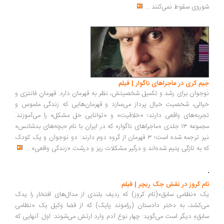
مرگ استالین به روایت آرماندو یانوچی | فیلم
تمام دکترهای خوب یا اعدام شده‌اند یا تبعید! دکتر خوب در مسکو نداریم...
رهبر بزرگ با کالبدی بی‌جان و شلواری خیس در گوشه‌ای افتاده است... اعضای
کمیته‌ی رهبری حزب مخصوصا «نیکیتا خروشچف» و «بریا» رئیس پلیس
مخفی در حال دسیسه چینی برای جانشینی و یارگیری و زیرآب‌زنی... در
حالی‌که هواپیمای حامل تیم ملی هاکی سقوط کرده است؛ پسر استالین و
مدیر تیم‌های ملی می‌گوید: هیچ هواپیمایی سقوط نکرده! اصولا هواپیماهای
شوروی سقوط نمی‌کنند
...
جیم کری در ماجراهای ناگوار | فیلم
نوجوان برای رشد و تکمیل شخصیتش، نظر به قهرمان دارد. قهرمانِ فانتزی و
خیالی، شخصیت خیال پرداز می‌سازد و قهرمان‌هایی که زندگی ملموس و
تجربه‌های واقعی دارند؛ «خلاقیت» و «توانایی حل مشکل» را می‌آموزند.
مجموعه ۱۳ جلدی «ماجراهای ناگوار» که در ایران با نام «بچه‌های بدشانس»
نیز ترجمه شده‌ است؛ ۳ قهرمان از گروه دوم دارند: دو نوجوان و یک کودک