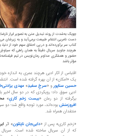
چوبک به‌‌شدت از روند تبدیل متن به تصویر ابراز نارضایت
دست نامریی انتقام طبیعت برمی‌آید و به زیرشان می
کتاب سر برآورده‌اند و در پی احقاق سهم خود از دنیا،
هرچند جاویدِ سریال دقیقاً به همان راهی که سیاوشِ ر
حضور و همفکری مداوم رمان‌نویس در تیم فیلمنامه‌ن
مؤثر باشد
اقتباس از آثار ادبی هرچند عمری به اندازه خودِ س
یک «امکان» از آن بهره گرفته شده است. انتشارِ 
حسین سناپور
و «
سرخِ سفیدِ
»
مهدی یزادنی‌خ
ادبی سوق داد؛ رویکردی که در دو سال‌ اخیر با
برگرفته از دو رمان «
بیست زخم کاریِ
»
محم
افروز‌منش
بوده‌اند، مورد توجه واقع شد؛ دو سر
منتقدان ‌همراه شد.
«زخم کاری» پس از «
دایی‌جان ناپلئون
» اثر
ایر
که از آن سریال ساخته شده است. سریال «دا