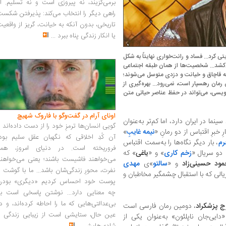
برمی‌گزیند، نه پیروزی است و نه تسلیم. ا
راهی دیگر را انتخاب می‌کند: پذیرفتن شکس
تاریخی، بدون آنکه به خیانت، گریز از واقعی
یا انکار زندگی پناه ببرد
...
ی کرد... فساد و رانت‌خواری نهایتاً به‌ شکل
‌کشد... شخصیت‌ها از همان طبقه‌ اجتماعی
 به قاچاق و خیانت و دزدی متوسل می‌شوند؛
مان رهسپار است، نمی‌رود... بهره‌گیری از
ویسی، می‌تواند در حفظ عناصر حیاتی متن‌
اونای آرام در گفت‌وگو با فاروک شهیچ‭
ینما در ایران دارد، اما کم‌تر به‌عنوان
گویی انسان‌ها ترمزِ خود را از دست داده‌اند 
خبرِ اقتباس از دو رمانِ «
نیمه غایبِ
»
آن کُدِ اخلاقی که نگهبان عقل سلیم بود،
رم
، بار دیگر نگاه‌ها را به‌سمت اقتباس
فروریخته است. در دنیای امروز، همه
 دو سریال «
زخم کاری
» و «
یاغی
» که
می‌خواهند فاشیست باشند؛ یعنی می‌خواهند
ود حسینی‌زاد
و «
سالتو
»ی
مهدی
نفرت، محورِ زندگی‌شان باشد... ما با گوشت 
یالی که با استقبال چشمگیر مخاطبان و
پوست خود احساس کردیم «دیگری» بودن
چه معنایی دارد... نوشتن پاسخی است به
بی‌عدالتی‌هایی که ما را احاطه کرده‌اند، و د
ج پزشکراد
، دومین رمان فارسی است
عین حال، ستایشی است از زیبایی زندگی و
یی‌جان ناپلئون» به‌عنوان یکی از