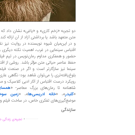
دو تجربه‌ «زخم کاری» و «یاغی» نشان داد که
متن متعهد باشد یا برداشتی آزاد از آن ارائه کن
و در این‌میان شیوه‌ نویسنده در روایت نیز ن
اقتباس سینمایی در غرب، اهمیت نکته‌ دیگری را نی
حضور و همفکری مداوم رمان‌نویس در تیم فیلمنا
حفظ عناصر حیاتی متن‌ مؤثر باشد. روشی از ا
سینما نیز سازگارتر است و اگر در صنعت فیلمس
بلوغ‌یافته‌تری را می‌توان شاهد بود؛ نگاهی عار
رویکرد درست اقتباس از آثار ادبی کلاسیک و مدر
شاهنامه تا رمان‌های بزرگ معاصر- «
همسایه
«
کلیدر
»، «
خانه ادریسی‌ها
»، «
زمین سوخ
موضع‌گیری‌های تفکری خاص، در ساخت فیلم و سر
سازندگی
.
..............
تجربه‌ی زندگی دو