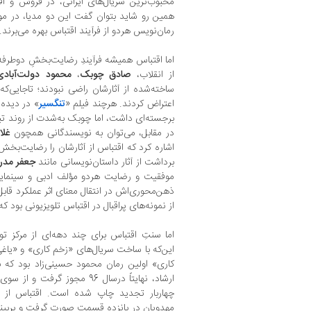
محبوب‌ترین سریال‌‌های ایرانی، در فروش و اقبا
همین رو شاید بتوان گفت این دو مدیا، در م
رمان‌نویس هردو از فرآیند اقتباس بهره می‌برند.
اما اقتباس همیشه فرآیندِ رضایت‌بخشِ دوطرفه 
از انقلاب،
صادق چوبک
،
محمود دولت‌آبادی
ساخته‌شده از آثارشان راضی نبودند؛ تاجایی‌ک
اعتراض کردند. هرچند فیلم «
تنگسیر
» در دیده‌
برجسته‌ای داشت، اما چوبک به‌‌شدت از روند تبد
در مقابل، می‌توان به نویسندگانی همچون
غل
اشاره کرد که اقتباس از آثارشان را رضایت‌بخ
برداشت از آثار داستان‌نویسانی مانند
جعفر مدر
موفقیت و رضایت هردو مؤلف ادبی و سینمایی 
ذهن‌محوری‌اش در انتقال معنای اثر عملکرد قابل
از نمونه‌های پراقبال در اقتباس تلویزیونی بود 
اما سنتِ اقتباس برای چند دهه‌ای از مرکز تو
این‌که با ساخت سریال‌های «زخم کاری» و «یاغ
کاری» اولین رمان محمود حسینی‌زاد بود که 
ارشاد، نهایتاً درسال 96 مجوز 
چهاربار تجدید چاپ شده است. اقتباس از 
مهدویان در پانزده قسمت صورت گرفت و پربین