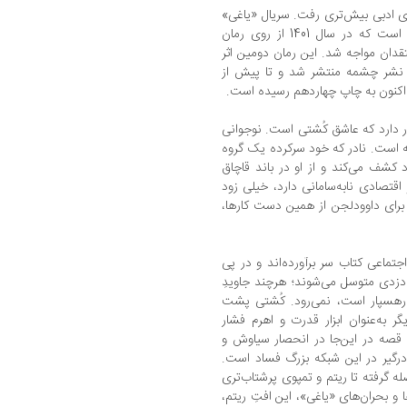
ای ادبی بیش‌تری رفت. سریال «یاغی»
سومین تجربه‌ تلویزیونی از این نوع در ایران است که در سال 1401 از روی رمان
تقدان مواجه شد. این رمان دومین اثر
نش است که در سال 95 توسط نشر چشمه منتشر شد و تا پیش از
اکنون به چاپ چهاردهم رسیده است.
 دارد که عاشق کُشتی است. نوجوانی
 ‌است. نادر که خود سرکرده‌ یک گروه
 کشف می‌کند و از او در باند قاچاق
قتصادی نابه‌سامانی دارد، خیلی زود
رای داوود‌لجن از همین ‌دست کارها،
تماعی کتاب سر برآورده‌اند و در پی
 دزدی متوسل می‌شوند؛ هرچند جاویدِ
 رهسپار است، نمی‌رود. کُشتی پشت
ر به‌عنوان ابزار قدرت و اهرم فشار
د. قصه در این‌جا در انحصار سیاوش و
رگیر در این شبکه‌ بزرگ فساد است.
ه گرفته تا ریتم و تمپوی پرشتاب‌تری
و بحران‌های «یاغی»، این افتِ ریتم،