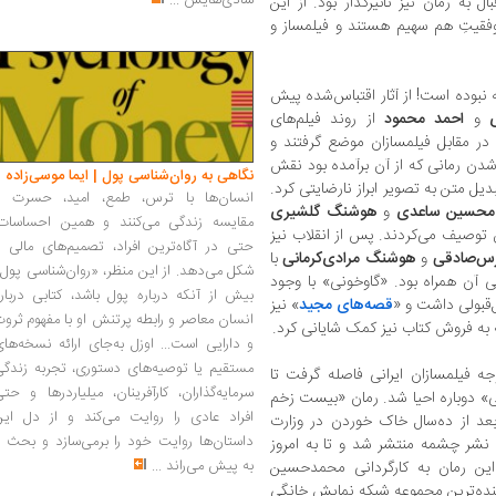
شادی‌هایش
...
ل به رمان نیز تاثیرگذار بود. از این
وفقیتِ هم سهیم هستند و فیلمساز و
نبوده است! از آثار اقتباس‌‌شده پیش
و
احمد محمود
از روند فیلم‌های
ه در مقابل فیلمسازان موضع گرفتند و
شدن رمانی که از آن برآمده بود نقش
نگاهی به روان‌شناسی پول | ایما موسی‌زاده
یل متن به تصویر ابراز نارضایتی کرد.
انسان‌ها با ترس، طمع، امید، حسرت و
امحسین ساعدی
و
هوشنگ گلشیری
مقایسه زندگی می‌کنند و همین احساسات،
ش توصیف می‌کردند. پس از انقلاب نیز
حتی در آگاه‌ترین افراد، تصمیم‌های مالی ر
س‌صادقی
و
هوشنگ مرادی‌کرمانی
با
شکل می‌دهد. از این منظر، «روان‌شناسی پول
آن همراه بود. «گاوخونی» با وجود
بیش از آنکه درباره پول باشد، کتابی دربار
‌قبولی داشت و «
قصه‌های مجید
» نیز
انسان معاصر و رابطه پرتنش او با مفهوم ثرو
که به فروش کتاب نیز کمک شایانی کرد.
و دارایی است... اوزل به‌جای ارائه نسخه‌ها
مستقیم یا توصیه‌های دستوری، تجربه زندگی
جه فیلمسازان ایرانی فاصله گرفت تا
سرمایه‌گذاران، کارآفرینان، میلیاردرها و حت
ی» دوباره احیا شد. رمان «بیست زخم
افراد عادی را روایت می‌کند و از دل این
بعد از ده‌سال خاک خوردن در وزارت
داستان‌ها روایت خود را برمی‌سازد و بحث ر
گرفت و از سوی نشر چشمه منتشر شد و تا به امروز
به پیش می‌راند
...
این رمان به کارگردانی محمدحسین
نده‌ترین مجموعه شبکه نمایش خانگی