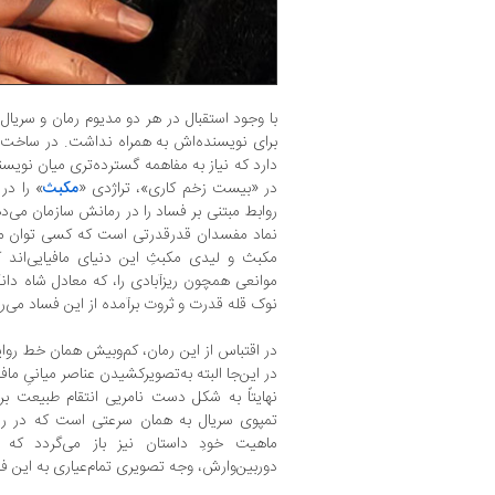
با وجود استقبال در هر دو مدیوم رمان و سریا
برای نویسنده‌اش به همراه نداشت. در ساخت 
دارد که نیاز به مفاهمه‌ گسترده‌تری میان نویس
در «بیست زخم کاری»، تراژدی «
مکبث
» را در
روابط مبتنی بر فساد را در رمانش سازمان می‌
نماد مفسدان قدرقدرتی است که کسی توان مقابله
مکبث و لیدی مکبثِ این دنیای مافیایی‌اند 
موانعی همچون ریزآبادی را، که معادل شاه دان
نوک قله‌ قدرت ‌و ‌ثروت برآمده از این فساد می‌ر
در اقتباس از این رمان، کم‌وبیش همان خط‌ رو
در این‌جا البته به‌تصویرکشیدن عناصر میانیِ ما
نهایتاً به‌ شکل دست نامریی انتقام طبیعت بر
تمپوی سریال به همان سرعتی است که در رم
ماهیت خودِ داستان نیز باز می‌گردد که 
دوربین‌وارش، وجه تصویری تمام‌عیاری به این فی