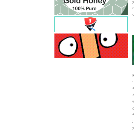
و
ت
ت
و
و
ر