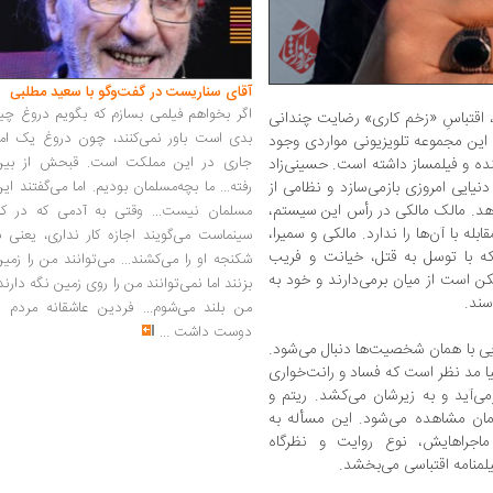
آقای سناریست در گفت‌وگو با سعید مطلبی
اگر بخواهم فیلمی بسازم که بگویم دروغ چی
ل، اقتباسِ «زخم کاری» رضایت چندانی
بدی است باور نمی‌کنند، چون دروغ یک امر
این مجموعه تلویزیونی مواردی وجود
جاری در این مملکت است. قبحش از بین
نده و فیلمساز داشته است. حسینی‌زاد
رفته... ما بچه‌مسلمان بودیم. اما می‌گفتند ای
 دنیایی امروزی بازمی‌سازد و نظامی از
دهد. مالک مالکی در رأس این سیستم،
مسلمان نیست... وقتی به آدمی که در کار
 با آن‌ها را ندارد. مالکی و سمیرا،
سینماست می‌گویند اجازه کار نداری، یعنی ب
که با توسل به قتل، خیانت و فریب
شکنجه او را می‌کشند... می‌توانند من را زمی
کن است از میان برمی‌دارند و خود به
بزنند اما نمی‌توانند من را روی زمین نگه دارند
سند.
من بلند می‌شوم... فردین عاشقانه مردم را
دوست داشت
...
ایی با همان شخصیت‌ها دنبال می‌شود.
فیا مد نظر است که فساد و رانت‌خواری
می‌آید و به زیرشان می‌کشد. ریتم و
ان مشاهده می‌شود. این مسأله به
ماجراهایش، نوع روایت و نظرگاه
لمنامه‌ اقتباسی می‌بخشد.