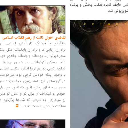
دوره جشن حافظ نامزد هفت بخش و برنده
لویزیونی شد.
تقاضای اخوان ثالث از رهبر انقلاب اسلامی
جنگیدن با فرهنگ کار عبثی است... این
برادران آریایی ما و برادران وایکینگ، مثل اینک
سحرخیزتر از ما بوده‌اند و رفته‌اند جاهای خو
دنیا مسکن کرده‌اند... ما همین چیزها را
نداریم. کسی نداریم از ما انتقاد بکند... استالی
با وجود اینکه خودش گرجی بود، می‌خواست
در گرجستان نیز همه روسی حرف بزنند...من
میرم رو میندازم پیش آقای خامنه‌ای، من برا
خودم رو نینداخته‌ام برای تو و امثال تو میر
رو میندازم... به شرطی که شماها برگردید د
مملکت خودتان خدمت کنید
...