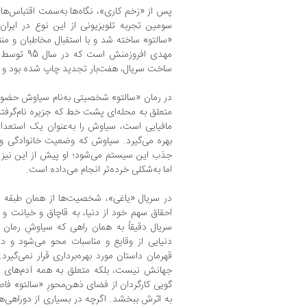
پس از «زخم کاری»، نگاه‌ها به‌سمت اقتباس‌ه
«سالتو» ساخته شد و با استقبال مخاطبان و من
مهدی افروزم
ساخت سریال، هفت‌‌بار تجدید چاپ شده بود و 
در رمان «سالتو» شخصیتی به‌نام سیاوش حضور
متعلق به محله‌ای پشت‌ خط که جزیره نام‌گرفته
مافیایی است، سیاوش را به‌عنوان یک استعداد
بهره می‌گیرد. سیاوش که وضعیت خانوادگی و ا
جذب این سیستم می‌شود؛ او پیش از این نیز ب
اما به‌شکلی خرده‌تر انجام می‌داده است.
در سریال «یاغی»، شخصیت‌ها از همان طبقه‌ اج
احقاق سهم خود از دنیا، به قاچاق و خیانت و
سریال دقیقاً به همان راهی که سیاوشِ رمان
دنیایی از وقایع و مناسبات محو می‌شود و دیگ
قهرمان داستان مورد بهره‌برداری قرار نمی‌گیر
جهانش نیست، بلکه متعلق به همه‌ آدم‌های د
گویی کارگردان از فضای ذهن‌محورِ «سالتو» فاصل
به اثرش ببخشد. اگرچه در بسیاری از دوراهی‌ها 