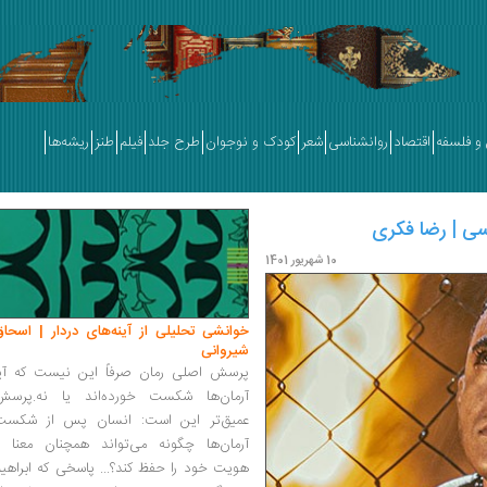
و فلسفه
اقتصاد
روانشناسی
شعر
کودک و نوجوان
طرح جلد
فیلم
طنز
ریشه‌ها
رسی | رضا فکری
10 شهریور 1401
خوانشی تحلیلی از آینه‌های دردار | اسحاق
شیروانی
پرسش اصلی رمان صرفاً این نیست که آیا
آرمان‌ها شکست خورده‌اند یا نه.پرسش
عمیق‌تر این است: انسان پس از شکست
آرمان‌ها چگونه می‌تواند همچنان معنا و
هویت خود را حفظ کند؟... پاسخی که ابراهی