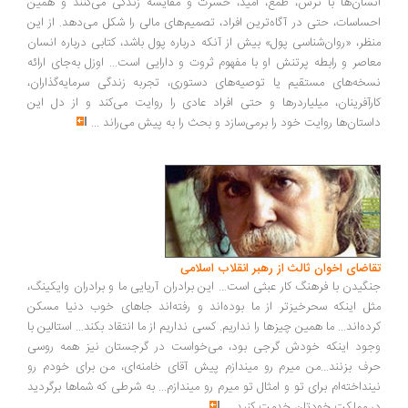
سان‌ها با ترس، طمع، امید، حسرت و مقایسه زندگی می‌کنند و همین
ساسات، حتی در آگاه‌ترین افراد، تصمیم‌های مالی را شکل می‌دهد. از این
ظر، «روان‌شناسی پول» بیش از آنکه درباره پول باشد، کتابی درباره انسان
اصر و رابطه پرتنش او با مفهوم ثروت و دارایی است... اوزل به‌جای ارائه
خه‌های مستقیم یا توصیه‌های دستوری، تجربه زندگی سرمایه‌گذاران،
رآفرینان، میلیاردرها و حتی افراد عادی را روایت می‌کند و از دل این
ستان‌ها روایت خود را برمی‌سازد و بحث را به پیش می‌راند
...
اضای اخوان ثالث از رهبر انقلاب اسلامی
گیدن با فرهنگ کار عبثی است... این برادران آریایی ما و برادران وایکینگ،
ل اینکه سحرخیزتر از ما بوده‌اند و رفته‌اند جاهای خوب دنیا مسکن
ده‌اند... ما همین چیزها را نداریم. کسی نداریم از ما انتقاد بکند... استالین با
ود اینکه خودش گرجی بود، می‌خواست در گرجستان نیز همه روسی
ف بزنند...من میرم رو میندازم پیش آقای خامنه‌ای، من برای خودم رو
نداخته‌ام برای تو و امثال تو میرم رو میندازم... به شرطی که شماها برگردید
 مملکت خودتان خدمت کنید
...