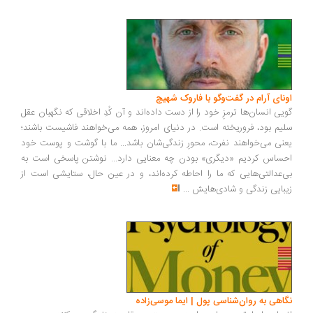
ونای آرام در گفت‌وگو با فاروک شهیچ
یی انسان‌ها ترمزِ خود را از دست داده‌اند و آن کُدِ اخلاقی که نگهبان عقل
یم بود، فروریخته است. در دنیای امروز، همه می‌خواهند فاشیست باشند؛
نی می‌خواهند نفرت، محورِ زندگی‌شان باشد... ما با گوشت و پوست خود
ساس کردیم «دیگری» بودن چه معنایی دارد... نوشتن پاسخی است به
‌عدالتی‌هایی که ما را احاطه کرده‌اند، و در عین حال، ستایشی است از
بایی زندگی و شادی‌هایش
...
اهی به روان‌شناسی پول | ایما موسی‌زاده