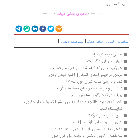
ری کسرایی.
.
.
...............
..............
تجربه‌ی زندگی دوباره
|
|
|
|
اکتاب
اقتباس
صادق چوبک
فیلم، صوت و تصویر
صدای بوف کور درآمد
شهلا ناظریان درگذشت
جن‌گیر، رمانی که فیلم شد | مرتضی میرحسینی
مروری بر فیلم راه‌های افتخار | راضیه فیض‌آبادی
نقد و بررسی کتاب تهران روی پله 67
5 شاعر و نویسنده در میان «مشاهیر کُرد» 
ریپلی در گفت‏‌وگو با استیون زایلیان
انصراف فیدیبو،‌ طاقچه و دیگر فعالان نشر الکترونیک از حضور در 
نمایشگاه کتاب
آقای آستریکس درگذشت
هری پاتر و زندانی آزکابان | فیلم
نگاهی به انیمیشن بابا لنگ دراز | زهرا غفاری
سه‌نقطه 22: بهار دلکش و وضع دل خزان‌طور