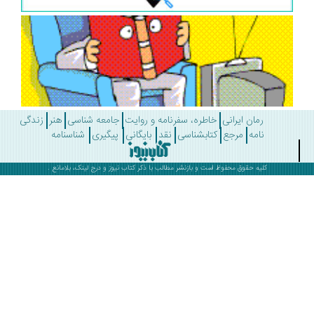
رمان ایرانی
خاطره، سفرنامه و روایت
جامعه شناسی
هنر
زندگی
نامه
مرجع
کتابشناسی
نقد
بایگانی
پیگیری
شناسنامه
کلیه حقوق محفوظ است و بازنشر مطالب با ذکر
کتاب نیوز
و درج لینک، بلامانع .