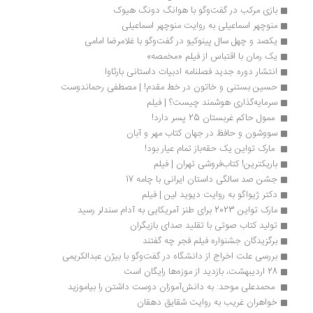
بازی مرکب در گفت‌وگو با هوانگ دونگ هیوک
منوچهر اسماعیلی به روایت منوچهر اسماعیلی
یکصد و چهل سال پینوکیو در گفت‌وگو با غلامرضا امامی
یک رمان با اقتباس از فیلم «مخمصه»
انتشار دوره جدید فصلنامه ادبیات داستانی بارثاوا
حسین بستنی و خاتون در خط مقدم! | مصطفی رحماندوست
سرمایه‌گذاری هوشمند چیست؟ | فیلم
 ممول حاکم غربستان 25 پسر دارد!
سووشون و حافظ در جهان کتاب مهر و آبان 
 مارک تواین یک حقه‌باز تمام عیار بود! 
باریکترین! کتاب‌فروشی تهران | فیلم
جشن صد سالگی داستان ایرانی با چامه 17
دکتر ژیواگو به روایت دیوید لین | فیلم
مارک تواین 2023 برای طنز آمریکایی به آدام سندلر رسید
تولید کتاب‌ صوتی با تقلید صدای بازیگران
برگزیدگان جشنواره فیلم فجر چه گفتند
بررسی علت اخراج از دانشگاه در گفت‌وگو با بیژن عبدالکریمی
28 اردیبهشت، بازدید از موزه‌ها رایگان است
 محمدعلی موحد: به دانش‌آموزان دوست داشتن را بیاموزید
خواهران غریب به روایت شقایق دهقان