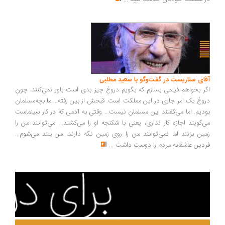
ای سناریست در گفت‌وگو با سعید مطلبی
ر بخواهم فیلمی بسازم که بگویم دروغ چیز بدی است باور نمی‌کنند، چون
وغ یک امر جاری در این مملکت است. قبحش از بین رفته... ما بچه‌مسلمان
دیم. اما می‌گفتند این مسلمان نیست... وقتی به آدمی که در کار سینماست
‌گویند اجازه کار نداری، یعنی با شکنجه او را می‌کشند... می‌توانند من را
ین بزنند اما نمی‌توانند من را روی زمین نگه دارند، من بلند می‌شوم...
دین عاشقانه مردم را دوست داشت
...