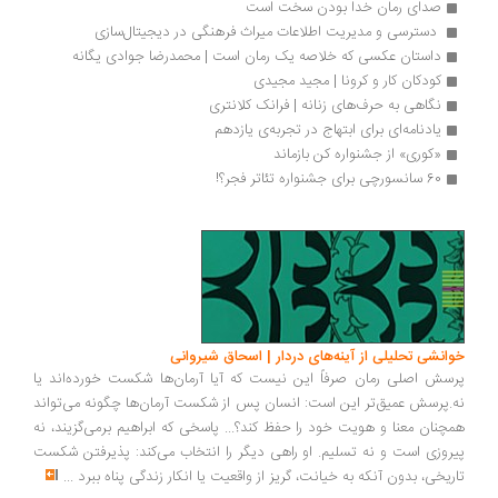
صدای رمان خدا بودن سخت است
 دسترسی و مدیریت اطلاعات میراث فرهنگی در دیجیتال‌سازی 
داستان عکسی که خلاصه یک رمان است | محمدرضا جوادی یگانه
کودکان کار و کرونا | مجید مجیدی
نگاهی به حرف‌های زنانه | فرانک کلانتری
یادنامه‌ای برای ابتهاج در تجربه‌ی یازدهم
«کوری» از جشنواره کن بازماند 
60 سانسورچی برای جشنواره تئاتر فجر؟!
انشی تحلیلی از آینه‌های دردار | اسحاق شیروانی
سش اصلی رمان صرفاً این نیست که آیا آرمان‌ها شکست خورده‌اند یا
.پرسش عمیق‌تر این است: انسان پس از شکست آرمان‌ها چگونه می‌تواند
چنان معنا و هویت خود را حفظ کند؟... پاسخی که ابراهیم برمی‌گزیند، نه
روزی است و نه تسلیم. او راهی دیگر را انتخاب می‌کند: پذیرفتن شکست
ریخی، بدون آنکه به خیانت، گریز از واقعیت یا انکار زندگی پناه ببرد
...