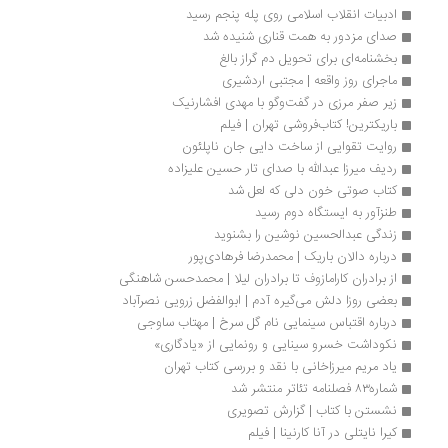
ادبیات انقلاب اسلامی روی پله پنجم رسید
صدای مزدور به همت قناری شنیده شد
بخشنامه‌ای برای تحویل دم گراز بالغ
ماجرای روز واقعه | مجتبی اردشیری
زیر صفر مرزی در گفت‌وگو با مهدی افشارنیک
باریکترین! کتاب‌فروشی تهران | فیلم
روایت تقوایی از ساخت دایی جان ناپلئون
ردیف میرزا عبدالله با صدای تار حسین علیزاده
کتاب صوتی خون دلی که لعل شد
طنزآور به ایستگاه دوم رسید
زندگی عبدالحسین نوشین را بشنوید
درباره دالان باریک | محمدرضا فرهادی‌پور
از برادران کارامازوف تا برادران لیلا | محمدحسن شاهنگی
بعضی روزا دلش می‌گیره آدم | ابوالفضل زرویی نصرآباد 
درباره اقتباس سینمایی نام گل سرخ | مهتاب ساوجی
نکوداشت خسرو سینایی و رونمایی از «یادگاری»
یاد مریم میرزاخانی با نقد و بررسی کتاب تهران
شماره۸۳ فصلنامه‌ تئاتر منتشر شد
نشستن با کتاب | گزارش تصویری
کیرا نایتلی در آنا کارنینا | فیلم