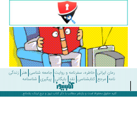
رمان ایرانی
خاطره، سفرنامه و روایت
جامعه شناسی
هنر
زندگی
نامه
مرجع
کتابشناسی
نقد
بایگانی
پیگیری
شناسنامه
کلیه حقوق محفوظ است و بازنشر مطالب با ذکر
کتاب نیوز
و درج لینک، بلامانع .