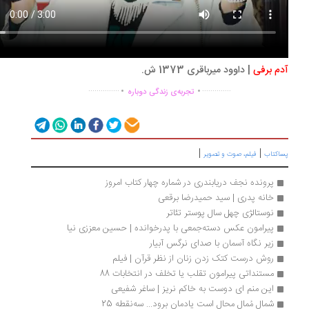
م برفی
| داوود میرباقری 1373 ش.
.
.
...............
..............
تجربه‌ی زندگی دوباره
|
|
اکتاب
فیلم، صوت و تصویر
پرونده نجف دریابندری در شماره چهار کتاب امروز
خانه پدری | سید حمیدرضا برقعی
نوستالژی چهل سال پوستر تئاتر
پیرامون عکس دسته‌جمعی با پدرخوانده | حسین معززی نیا
زیر نگاه آسمان با صدای نرگس آبیار 
روش درست کتک زدن زنان از نظر قرآن | فیلم
مستنداتی پیرامون تقلب یا تخلف در انتخابات 88
این منم ای دوست به خاکم نریز | ساغر شفیعی
شمال مُمال محال است یادمان برود... سه‌نقطه 25