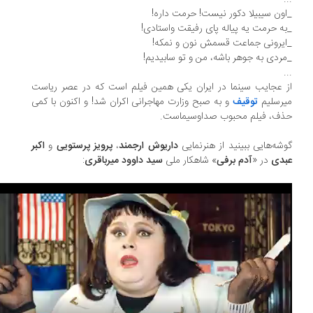
ون سیبیلا دکور نیست! حرمت داره!
ه حرمت یه پیاله پای رفیقت واستادی!
یرونی جماعت قسمش نون و نمکه!
ردی به جوهر باشه، من و تو سابیدیم!
.
 عجایب سینما در ایران یکی همین فیلم است که در عصر ریاست
رسلیم
توقیف
و به صبح وزارت مهاجرانی اکران شد! و اکنون با کمی
ذف، فیلم محبوب صداوسیماست.
شه‌هایی ببینید از هنرنمایی
داریوش ارجمند
،
پرویز پرستویی
و
اکبر
بدی
در «
آدم برفی
» شاهکار ملی
سید داوود میرباقری
: