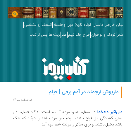
ان خارجی
داستان کوتاه
تاریخ
دین و فلسفه
اقتصاد
روانشناسی
ر
کودک و نوجوان
طرح جلد
فیلم
طنز
ریشه‌ها
پس از کتاب
داریوش ارجمند در آدم برفی | فیلم
01 اسفند 1400
ی‌اکبر دهخدا
در معنای «جوانمرد» آورده است: هرگاه فضای دل
نی گشادگی دل فراخ باشد، مردم جوانمرد باشند و هرگاه که تنگ
شد بخیل باشند. و برای مذکر و مونث «هر دو» آید.
.