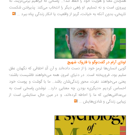
چنان معنا و هویت خود را حفظ کند؟... پاسخی که ابراهیم برمی‌گزیند، نه
روزی است و نه تسلیم. او راهی دیگر را انتخاب می‌کند: پذیرفتن شکست
ریخی، بدون آنکه به خیانت، گریز از واقعیت یا انکار زندگی پناه ببرد
...
ونای آرام در گفت‌وگو با فاروک شهیچ
یی انسان‌ها ترمزِ خود را از دست داده‌اند و آن کُدِ اخلاقی که نگهبان عقل
یم بود، فروریخته است. در دنیای امروز، همه می‌خواهند فاشیست باشند؛
نی می‌خواهند نفرت، محورِ زندگی‌شان باشد... ما با گوشت و پوست خود
ساس کردیم «دیگری» بودن چه معنایی دارد... نوشتن پاسخی است به
‌عدالتی‌هایی که ما را احاطه کرده‌اند، و در عین حال، ستایشی است از
بایی زندگی و شادی‌هایش
...