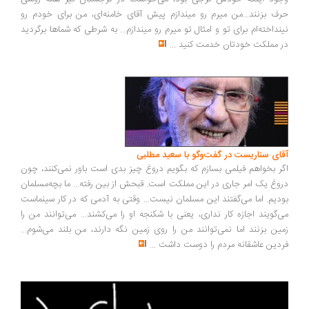
ف بزنند...من میرم رو میندازم پیش آقای خامنه‌ای، من برای خودم رو
نداخته‌ام برای تو و امثال تو میرم رو میندازم... به شرطی که شماها برگردید
 مملکت خودتان خدمت کنید
...
ای سناریست در گفت‌وگو با سعید مطلبی
ر بخواهم فیلمی بسازم که بگویم دروغ چیز بدی است باور نمی‌کنند، چون
وغ یک امر جاری در این مملکت است. قبحش از بین رفته... ما بچه‌مسلمان
دیم. اما می‌گفتند این مسلمان نیست... وقتی به آدمی که در کار سینماست
‌گویند اجازه کار نداری، یعنی با شکنجه او را می‌کشند... می‌توانند من را
ین بزنند اما نمی‌توانند من را روی زمین نگه دارند، من بلند می‌شوم...
دین عاشقانه مردم را دوست داشت
...