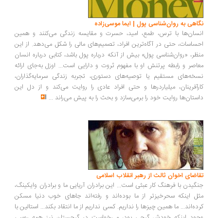
اهی به روان‌شناسی پول | ایما موسی‌زاده
سان‌ها با ترس، طمع، امید، حسرت و مقایسه زندگی می‌کنند و همین
ساسات، حتی در آگاه‌ترین افراد، تصمیم‌های مالی را شکل می‌دهد. از این
ظر، «روان‌شناسی پول» بیش از آنکه درباره پول باشد، کتابی درباره انسان
اصر و رابطه پرتنش او با مفهوم ثروت و دارایی است... اوزل به‌جای ارائه
خه‌های مستقیم یا توصیه‌های دستوری، تجربه زندگی سرمایه‌گذاران،
رآفرینان، میلیاردرها و حتی افراد عادی را روایت می‌کند و از دل این
ستان‌ها روایت خود را برمی‌سازد و بحث را به پیش می‌راند
...
اضای اخوان ثالث از رهبر انقلاب اسلامی
گیدن با فرهنگ کار عبثی است... این برادران آریایی ما و برادران وایکینگ،
ل اینکه سحرخیزتر از ما بوده‌اند و رفته‌اند جاهای خوب دنیا مسکن
ده‌اند... ما همین چیزها را نداریم. کسی نداریم از ما انتقاد بکند... استالین با
ود اینکه خودش گرجی بود، می‌خواست در گرجستان نیز همه روسی