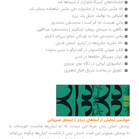
کتابخانه‌های آمریکا شلوغ‌تر از سینماها شد
۵۷ عکس برگزیده از جشنواره ملی عکس شاهنامه منتشر شد
اعتراض به توقیف «مثل یک زن»
مانی هِیست اما کم اِست | محمدعلی محمدپور
نگاهی به سینمای ریچارد لینکلیتر | محمدسعید عبداللهی
وقتی نماینده‌ی خدا به کودکان تجاوز می‌کند | فیلم
180 نشریه مشروطه در آرشیو  آستان قدس
کتاب صوتی کلکسیونر در گفت‌وگو با متین ستوده
 ارباب موزیکال حلقه‌ها در لندن 
دایاسپورای ایرانی در نگاه نوی نوروزی 
 تعویق در ساخت سریال اقبال لاهوری 
انشی تحلیلی از آینه‌های دردار | اسحاق شیروانی
سش اصلی رمان صرفاً این نیست که آیا آرمان‌ها شکست خورده‌اند یا
.پرسش عمیق‌تر این است: انسان پس از شکست آرمان‌ها چگونه می‌تواند