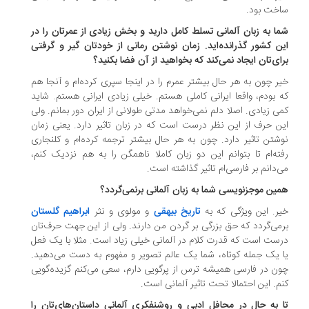
خت بود.
ا به زبان آلمانی تسلط کامل دارید و بخش زیادی از عمرتان را در
ن کشور گذرانده‌اید. زمان نوشتن رمانی از خودتان گیر و گرفتی
ای‌تان ایجاد نمی‌کند که بخواهید از آن فضا بکنید؟
ر چون به هر حال بیشتر عمرم را در اینجا سپری کرده‌ام و آنجا هم
 بودم، واقعا ایرانی کاملی هستم. خیلی زیادی ایرانی هستم. شاید
ی زیادی. اصلا دلم نمی‌خواهد مدتی طولانی از ایران دور بمانم. ولی
ن حرف از این نظر درست است که در زبان تاثیر دارد. یعنی زمان
شتن تاثیر دارد. چون به هر حال بیشتر ترجمه کرده‌ام و کلنجاری
ته‌ام تا بتوانم این دو زبان کاملا ناهمگن را به هم نزدیک کنم،
‌دانم بر فارسی‌ام تاثیر گذاشته است.
ین موجزنویسی شما به زبان آلمانی برنمی‌گردد؟
ر. این ویژگی که به
تاریخ بیهقی
و مولوی و نثر
ابراهیم گلستان
می‌گردد که حق بزرگی بر گردن من دارند. ولی از این جهت حرف‌تان
ست است که قدرت کلام در آلمانی خیلی زیاد است. مثلا با یک فعل
 یک جمله کوتاه، شما یک عالم تصویر و مفهوم به دست می‌دهید.
ن در فارسی همیشه ترس از پرگویی دارم، سعی می‌کنم گزیده‌گویی
م. این احتمالا تحت تاثیر آلمانی است.
 به حال در محافل ادبی و روشنفکری آلمانی داستان‌های‌تان را