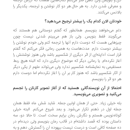
 و بنویس ولی گاهی فکر می‌کنم کتاب‌هایی هست که ارزش ترجمه
معرفی شدن دارد. به هر حال هر دو کار نوشتن و ترجمه، یکدیگر را
لانس می‌کنند.
دتان الان کدام یک را بیشتر ترجیح می‌دهید؟
م می‌خواهد بنویسم. همانطور که گفتم دوستانی هم هستند که
‌گویند فقط بنویس. ولی باز هم می‌بینم شدنی نیست چون
زهایی هست که دوست دارم آنها را ترجمه کنم ولی خودم نوشتن را
شتر دوست دارم. مدت‌هاست به همین رمانی فکر می‌کنم که گفتم
ار است آداپته‌ای از اثر دیگری از شکسپیر باشد ولی هنوز نوشتنش را
از نکرده‌ام. یا رمانی دیگر که موضوع دیگری دارد که البته هیچ ربط
تقیمی به نمایشنامه شکسپیر ندارد ولی می‌تواند ملهم از یکی دیگر
 آثار شکسپیر باشد که هنوز کار بر آن را آغاز نکرده‌ام اما دوست دارم
 دو اثر را بنویسم.
تمالا از آن نویسندگانی هستید که از آغاز تصویر کارتان را تجسم
‌کنید و تصویری می‌نویسید.
ه خیلی زیاد. حتی از همان اولین جمله. شاید شش ماه فقط همان
له اول در ذهنم تکرار می‌شود. و بعد شروع می‌کنم. البته خیلی
تاه‌نویس هستم و نگارش رمان برایم سخت است. تا حالا دو، سه
ستان بوده که قصد داشته‌ام در قالب رمان بنویسم ولی دیده‌ام در
 صفحه کافی است و درست نیست بیهوده آن را گسترش دهم و به