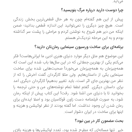
‌آید.
ا دوست دارید درباره مرگ بنویسید؟
ش از این هم گفته‌ام چون به هر حال قطعی‌ترین بخش زندگی
ت. هیچ چیز دیگری را نمی‌توانید این اندازه قطعی بدانید؛ ضمن
نکه من دیر هم شروع به نوشتن کردم و مراحلی را پشت سر گذاشته
دم و به این مرحله نزدیک‌تر هستم.
نامه‌ای برای ساخت ورسیون سینمایی رمان‌تان دارید؟
ن موضوع هم مثل دیگر موارد دنیای هنری ادبی ما ایرانی‌هاست! فکر
‌کنم یکی از بهترین جملاتی که در این سال‌ها باب شده این است که
ه‌چیزمان به همه‌چیزمان می‌خورد! صحبت‌هایی شده برای ساخت
نمایی یکی از داستان‌هایم. ولی مثلا کارگردان گفت آخرش را که از
ر من بهترین جای اثر است، باید تغییر بدهیم! کارگردان دیگری آمد
ای داستان دیگری. گفتم لطفا تمام نوشته‌های من و حتی ترجمه را
وانید تا با دنیای من آشنا شود. رفت! این کتاب پیش از اینکه رمان
د، به صورت فیلمنامه دست زاون قوکاسیان بود و اصلا ایده‌ای برای
ان شدن آن وجود نداشت. اما گفته بودند از نظر لوکیشن و هزینه و
نها برای ساخت در ایران دشوار است.
ث مضمون کار در بین نبود؟
ر. تنها مساله‌ای که مطرح شده بود، تعدد لوکیشن‌ها و هزینه بالای