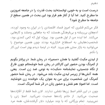
یم.
ست است و به خوبی توانسته‌اید بحث قدرت را در جامعه امروزین
 مطرح کنید. اما آیا از آغاز هم قرار بود این بحث در همین سطح از
معه ما مطرح شود؟
ر می‌کنم قشری که امروز فساد اقتصادی را در ایران به وجود آورده،‌
م‌های بی‌ریشه و بی‌فرهنگی هستند که به جاهایی وصلند و کارهایی
‌کنند. اما ایده من از اول همین بود. پروژه‌ اول که کمی کمدی بود،
صیت‌هایش به اصطلاح «بازاری» بودند چون همین موضوع را
‌توانید به بازار سنتی هم ببرید. البته در اینجا دیدم بهتر است این کار
 نکنم.
 لیدی مکبث گفتید یا همان «سمیرا» در رمان شما. در پرانتز بگویم
 کمرنگ بودن حضور این کاراکتر در رمان شما خوشحالم چون فارغ
 نگاه جنسیتی، نمایشنامه «مکبث» به نوعی ضد زن است. یعنی
ه آتش‌ها از زیرسر لیدی مکبث بلند می‌شود. در رمان شما حضور
رنگ این شخصیت برای من به عنوان یک خواننده زن خوشایند
ت. اما اصولا هم نقش و حضور زنان در اثر شما کمرنگ است.
ن در این قشر اصلا زن‌ها نقشی ندارند. الان شما فقط از آقازاده‌ها
بت می‌کنید. از خانم زاده‌ها صحبت نمی‌کنید. اصلا زنی را
ی‌بینید. تمام بزرگانی که با چند میلیارد دلار گرفتندشان، همه مرد