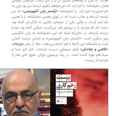
گارد که یکی از بچه‌های تئاتری آن را از من گرفت. فردوس کاویانی
ان نمایشنامه را اجرا کرد که نمی‌خواهم بگویم ترجمه من بود ولی به
م «جزیره» اجرا شد. یا نمایشنامه «
ارکستر زنان آشوویتس
» که من
جمه کرده‌ام و جالب است که در تهران همین نمایشنامه را با همین
م اجرا کردند و وقتی یکی از دوستان تئاتری به کارگردان گفته بود
ت کم نام مترجم را در بروشور قید می‌کردید، ایشان گفته بود خودم
جمه کرده‌ام. در حالی‌که اصلا نام این نمایشنامه به زبان انگلیسی
ز دیگری است. «ارکستر زنان آشوویتس» بر اساس ترجمه آلمانی
ت و متاسفانه این کارها را هم انجام می‌دهند. مثلا از رمان
دورنمات
اضی و جلادش
» فیلم سینمایی درست کرده‌اند. فکر کنم صدا و
ما هم تهیه کننده است. در یک ورسیون ایرانی. هیچ نامی هم از
رجم اثر نیست.