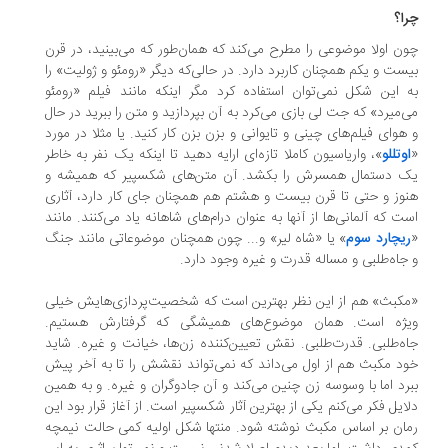
ا؟
ن اولا موضوعی را مطرح می‌کند که همان‌طور که می‌بینید، در قرن
ست و یکم همچنان کاربرد دارد. در حالی‌که دیگر «رومئو و ژولیت» را
 این شکل نمی‌توان استفاده کرد مگر اینکه مانند فیلم «رومئو
‌میرد» که جت لی بازی می‌کرد به آن بپردازید و متن را ببرید در حال
هوای فیلم‌های چینی و تایوانی و بزن بزن کار کنید. یا مثلا در مورد
وتللو
»، واریاسیون کاملا تازه‌ای ارایه دهید تا اینکه یک نفر به خاطر
 دستمال همسرش را بکشد. آن متن‌های شکسپیر که همیشه و
وز و حتی تا قرن بیست و هشتم هم همچنان جای کار دارد، آثاری
ت که آلمانی‌ها از آنها به عنوان درام‌های شاهانه یاد می‌کنند. مانند
یچارد سوم
» یا «شاه لیر» و... چون همچنان موضوعاتی مانند جنگ
جاه‌طلبی و مساله قدرت و غیره وجود دارد.
کبث» هم از این نظر بهترین است که شخصیت‌پردازی‌هایش خیلی
ژه است. همان موضوع‌های همیشگی که گرفتارش هستیم.
ه‌طلبی. قدرت‌طلبی. نقش تعیین‌کننده زن‌ها، خیانت و غیره. شاید
د مکبث هم از اول می‌داند که نمی‌تواند نقشش را تا به آخر پیش
رد اما با وسوسه زن چنین می‌کند و آن جادوگران و غیره. و به همین
ایل فکر می‌کنم یکی از بهترین آثار شکسپیر است. از آغاز قرار بود این
ان بر اساس مکبث نوشته شود. منتها شکل اولیه کمی حالت نیمچه