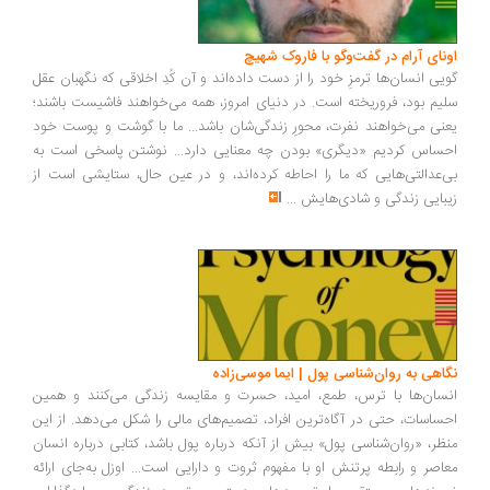
ونای آرام در گفت‌وگو با فاروک شهیچ
یی انسان‌ها ترمزِ خود را از دست داده‌اند و آن کُدِ اخلاقی که نگهبان عقل
یم بود، فروریخته است. در دنیای امروز، همه می‌خواهند فاشیست باشند؛
نی می‌خواهند نفرت، محورِ زندگی‌شان باشد... ما با گوشت و پوست خود
ساس کردیم «دیگری» بودن چه معنایی دارد... نوشتن پاسخی است به
‌عدالتی‌هایی که ما را احاطه کرده‌اند، و در عین حال، ستایشی است از
بایی زندگی و شادی‌هایش
...
اهی به روان‌شناسی پول | ایما موسی‌زاده
سان‌ها با ترس، طمع، امید، حسرت و مقایسه زندگی می‌کنند و همین
ساسات، حتی در آگاه‌ترین افراد، تصمیم‌های مالی را شکل می‌دهد. از این
ظر، «روان‌شناسی پول» بیش از آنکه درباره پول باشد، کتابی درباره انسان
اصر و رابطه پرتنش او با مفهوم ثروت و دارایی است... اوزل به‌جای ارائه