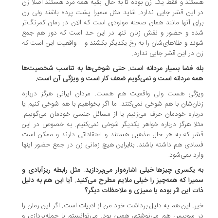
تند و فقط یک زن بوده تا به حال. بقیه همه مرد هستند اصلا زن
 این قشر جایی ندارد. شاید مثل سمیرا پشت پرده باشند ولی زن
ای آنها مانند همان صحنه مولودی است که الان در رمان کمرنگ‌تر
ه و حضور و نقش زنان تنها در این حد است که دور هم جمع
ند و طلاهای‌شان را به رخ یکدیگر بکشند و... واقعیت این است که
 در این قشر جایی ندارد.
ه فضا بسیار مردانه است. حتی شوخی‌ها به تناسب شخصیت‌ها
ه مردانه است و نمی‌گویم ضعف کار است و ویژگی آن است.
ژگی هست ولی واقعیت هم هست. مردان ایرانی هرگز درباره
ان‌شان با هم شوخی نمی‌کنند. ما اگر بخواهیم با هم شوخی کنیم یا
باره خودمان حرف می‌زنیم یا از مسائل جنسی خودمان می‌گوییم.
لا هرگز درباره خواهر یکدیگر شوخی نمی‌کنیم. به خصوص در این
ر که به هر حال مذهبی هستند و اعتقاداتی دارند و ممکن است
ادی هم داشته باشند. بنابراین هیچ زمانی زن در جمع حضور اینها
رد نمی‌شود.
 یکسری چیزها خیلی اشاره‌وار می‌پردازید. مثل رابطه ریزآبادی و
یرا که همه‌چیز را خیلی ملایم مطرح می‌کنید. آیا این هم به دلیل
ت این اثر بوده یا ممیزی و ملاحظات دیگر؟
ر. این هم به دلیل برداشت خود من از ادبیات است. اگر این رمان را
 سوییس هم می‌نوشتم، همین بود. می‌توانستم با جمله‌پردازی و