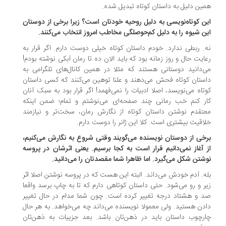
ین دلیل به داستان کوتاه تبدیل شده.
ن کوتاه‌نویسی به دلیل روحیه خودتان است؟ زیرا برخی از دوستان
ن شیوه را به دلیل کم‌حوصلگی مخاطب امروز انتخاب می‌کنند.
. ربطی ندارد. خودم داستان کوتاه خیلی دوست دارم. اگر قرار به
ایت حال و روز زمانه بود که باید الان ده تا رمان آبکی نوشته بودم!
‌دانید دوستانی هستند که مثلا در همین کانال‌های تلگرامی به
ستان کوتاه فحش می‌دهند و علنا توهین می‌کنند که کسی داستان
تاه می‌نویسد، اصلا ادبیات را نمی‌فهمد! اگر قرار بود به سبک آنان
ر کنم خب رمانی چند صفحه‌ای می‌نوشتم و تمام؛ ضمن اینکه
تقدم نوشتن داستان کوتاه از نگارش رمان، سخت‌تر و نیازمند
اقیت بیشتری است. کلا این ژانر را دوست دارم.
خی از دوستان نویسنده می‌گویند وقتی شروع به نگارش می‌کنیم،
 آغاز نمی‌دانیم قرار است به کجا برسیم. یعنی اثرشان در پروسه
شتن شکل می‌گیرد. اما ظاهرا شما مقصدتان را می‌دانید.
ه. آدم خودش می‌داند. البته این هست که در پروسه نوشتن اصلا اثر
ر و رو می‌شود. حتی داستان کوتاهی دارم که تا به چاپ برسد واقعا
 و هشتاد درجه تغییر کرده است. چون شما مدام در حال تغییر
دن هستید. ولی معمولا نویسنده می‌داند چه می‌خواهد. به هر حال
رچوب داستان باید در ذهن‌تان باشد. بعد جزییات به ذهن‌تان