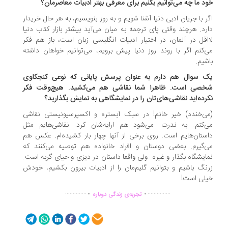
د ما چه می‌توانیم بکنیم برای معرفی بهتر ادبیات معاصرمان؟
ر با جریان ادبی دنیا آشنا شویم و به روز بنویسیم، به هر حال خریدار
رد. هرچند وقتی پای ترجمه به میان می‌آید بیشتر بازار کتاب دنیا
اقل در آلمان، در اختیار ادبیات انگلیسی زبان است، باز هم فکر
‌کنم اگر با روند روز دنیا پیش برویم، می‌توانیم خواهان داشته
شیم.
 سوال هم دارم به عنوان پرسش پایانی که نوعی کنجکاوی
صی است. ظاهرا شما نقاشی هم می‌کشید. هیچ‌وقت فکر
رده‌اید نقاشی‌های‌تان را در نمایشگاهی به نمایش بگذارید؟
ی‌خندد) خیر خانم! در سبک آبستره و اکسپرسیونیستی نقاشی
‌کنم. به ندرت. می‌شود هم ارایه‌شان کرد. نقاشی‌هایم مثل
ستان‌هایم است. روی برخی از آنها چهار بار کشیده‌ام. عکس هم
‌گیرم. بعضی دوستان و افراد خانواده هم توصیه می‌کنند که
ایشگاه بگذار و غیره. ولی واقعا داستان در دیزی و حیای گربه است.
نگ باشیم و بتوانیم گلیم‌مان را از ادبیات بیرون بکشیم، خودش
لی است!
.
.
..............
...............
تجربه‌ی زندگی دوباره