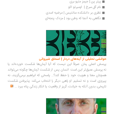
پیتر پن | جیمز متیو بری
نام گل سرخ |  اومبرتو اکو
نظری بر دانشکده سانتیس | مرضیه اسدی
نگاهی به آنجا که وطن بود | مزدک پنجه‌ای
انشی تحلیلی از آینه‌های دردار | اسحاق شیروانی
سش اصلی رمان صرفاً این نیست که آیا آرمان‌ها شکست خورده‌اند یا
.پرسش عمیق‌تر این است: انسان پس از شکست آرمان‌ها چگونه می‌تواند
چنان معنا و هویت خود را حفظ کند؟... پاسخی که ابراهیم برمی‌گزیند، نه
روزی است و نه تسلیم. او راهی دیگر را انتخاب می‌کند: پذیرفتن شکست
ریخی، بدون آنکه به خیانت، گریز از واقعیت یا انکار زندگی پناه ببرد
...