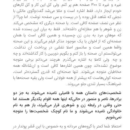
غیره و غیره تا ۳۰۰ صفحه هم پر کنم. ولی کل این کار و کل کارهای
دم ایجاز دارد، فقط اشاره است و مثلا می‌شد گفت‌وگوی مالکی با
فی که شاهد قتل بوده را در بیست و سی صفحه نوشت. اما چرا؟ از
ر من نصف صفحه کافی است. یا صحنه دیگری که مشخص می‌کند
 و شوهر با هم مغازله‌ای داشته‌اند. فقط به بیان این بسنده شده
 موهای مرد به بدن زن چسبیده و همین کافی است یا همان
حه‌ای که از اخوان با یک موجود مذکر فیلم می‌گیرند و این صحنه
قعا همین است و سانسور اصلا نقشی در پرداخت آن نداشت.
‌توانستم آن صحنه را باز کنم و بگویم دوربین را کار گذاشته‌اند و چه
چه. ولی کاملا به اشاره می‌گذرم. هرچند می‌دانم برخی متوجه
ضوع نشده‌اند چون همین اشاره‌ها کافی است و ان‌شاءالله همه
اطبان متوجه می‌شوند. تنها صحنه‌ای که قدری گسترده‌تر است،
نه کولی‌هاست که بیشتر از همه طولانی است ولی بقیه صحنه‌ها با
باهنگ بسیار تندی جلو می‌روند.
صیت‌های داستان همه با فامیلی نامیده می‌شوند به جز دو
ادرها، ناصر و منصور در حالی‌که اینها همه اقوام یکدیگر هستند اما
ی وقتی در رابطه زن و شوهری قرار می‌گیرند، باز هم به نام
نوادگی نامیده می‌شوند و ما نام کوچک شخصیت‌ها را متوجه
ی‌شویم.
تمالا شما کمتر با گروه‌های مردانه و به خصوص با این قشر پولدار در