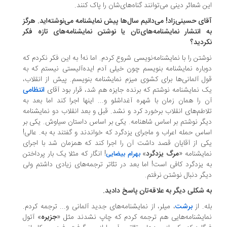
ن شعائر دینی می‌توانند گناه‌های‌شان را پاک کنند.
ای حسینی‌زاد! می‌دانیم سال‌ها پیش نمایشنامه می‌نوشته‌اید. هرگز
 انتشار نمایشنامه‌های‌تان یا نوشتن نمایشنامه‌های تازه فکر
ردید؟
شتن را با نمایشنامه‌نویسی شروع کردم. اما نه! به این فکر نکردم که
باره نمایشنامه بنویسم چون خیلی آدم ایده‌آلیستی نیستم که به
ل آلمانی‌ها برای کشوی میزم نمایشنامه بنویسم. پیش از انقلاب،
 نمایشنامه نوشتم که برنده جایزه هم شد، قرار بود آقای
انتظامی
 را همان زمان با شهره آغداشلو و... اینها اجرا کند اما بعد به
اطم‌های انقلاب برخورد کرد و نشد. قبل و بعد انقلاب دو نمایشنامه
گر نوشتم بر اساس شاهنامه. یکی بر اساس داستان سیاوش. یکی بر
اس حمله اعراب و ماجرای یزدگرد که خواندند و گفتند به به. عالی!
ی از آقایان قصد داشت آن را اجرا کند که همزمان شد با اجرای
ایشنامه «
مرگ یزدگرد
»
! انگار که مثلا یک بار پرداختن
بهرام بیضایی
 یزدگرد کافی است! اما بعد در تئاتر ترجمه‌های زیادی داشتم ولی
گر دنبال نوشتن نرفتم.
 شکلی دیگر به علاقه‌تان پاسخ دادید.
ه. از
برشت
، میلر، از نمایشنامه‌های جدید آلمانی و... ترجمه کردم.
ایشنامه‌هایی هم ترجمه کردم که چاپ نشدند مثل «
جزیره
» آتول