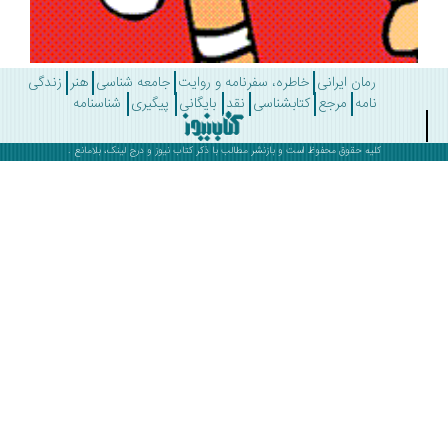
رمان ایرانی
خاطره، سفرنامه و روایت
جامعه شناسی
هنر
زندگی
نامه
مرجع
کتابشناسی
نقد
بایگانی
پیگیری
شناسنامه
کلیه حقوق محفوظ است و بازنشر مطالب با ذکر
کتاب نیوز
و درج لینک، بلامانع .