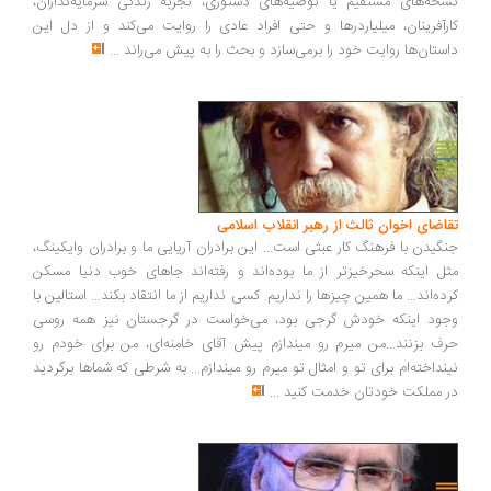
خه‌های مستقیم یا توصیه‌های دستوری، تجربه زندگی سرمایه‌گذاران،
رآفرینان، میلیاردرها و حتی افراد عادی را روایت می‌کند و از دل این
ستان‌ها روایت خود را برمی‌سازد و بحث را به پیش می‌راند
...
اضای اخوان ثالث از رهبر انقلاب اسلامی
گیدن با فرهنگ کار عبثی است... این برادران آریایی ما و برادران وایکینگ،
ل اینکه سحرخیزتر از ما بوده‌اند و رفته‌اند جاهای خوب دنیا مسکن
ده‌اند... ما همین چیزها را نداریم. کسی نداریم از ما انتقاد بکند... استالین با
ود اینکه خودش گرجی بود، می‌خواست در گرجستان نیز همه روسی
ف بزنند...من میرم رو میندازم پیش آقای خامنه‌ای، من برای خودم رو
نداخته‌ام برای تو و امثال تو میرم رو میندازم... به شرطی که شماها برگردید
 مملکت خودتان خدمت کنید
...