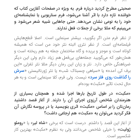
بتی مطرح کردید درباره فرم. به ویژه در صفحات آغازین کتاب که
اننده تازه دارد با اثر آشنا می‌شود، فرم سناریویی یا نمایشنامه‌‌ای
د را به نوعی نشان می‌دهد. حتی جاهایی شبیه شعر می‌شود و
‌بینیم که مثلا برخی از جملات فعل ندارند.
 نظر فرم متن اگر بگویید، بیشتر سینمایی است. اصلا قطع‌هایش
لمنامه‌ای است. از نظر نثری البته نثر خود من است که همیشه
تاه است و موجز و بریده و گاه ساختمان جمله به هم ریخته است و
ان‌طور که می‌گویید جمله‌های بی‌فعل هم زیاد دارم ولی این دیگر
باهنگی خاص دارد. نثر و زبان این رمان دیگر مثلا نثر تغزلی «این
ف کی آمده» یا «سیاهی چسبناک شب» یا نثر ژورنالیستی «
سرش
 گذاشت روی فلز سرد
» نیست. ولی فرم، کلا سینمایی است و به هر
ل تحت تاثیر «مکبث» بوده‌ام.
کبث» در طول تاریخ بارها اجرا شده و همچنان بسیاری از
رمندان شاخص آرزوی اجرای آن را دارند. از آغاز قصد داشتید
ان‌تان را بر اساس «مکبث» اثری بنویسید یا در پروسه نگارش آن
ر کردید می‌توان به «مکبث» هم ارجاعی داشت؟
 آغاز این قصد را داشتم. درست است که برخی «
شاه لیر
» یا «
رومئو
لیت
» را خیلی شاخص می‌دانند ولی به نظرم «مکبث» بهترین کار
سپیر است.