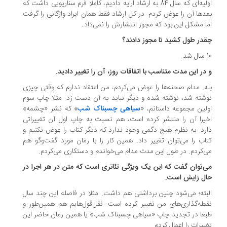
اولیه‌ای که سال 84 به ارشاد ارایه دادیم، کاملا فرم سناریویی داشت که
دها آن را عوض کردم. در کل ارشاد فقط همان ایراد واژگانی را گرفت
ا مشکل این بود که مجوز انتشارش را نمی‌داد.
در طول کشید تا مجوز دادند؟
.
در این مدت متناسب با اتفاقات روز، آن را تغییر دادید.
ه. مدام صحنه‌ها را عوض می‌کردم، من اعتقاد ندارم که وقتی چیزی
شته شد، نوشته شده و دیگر نباید به آن دست زد. مثلا چاپ سوم
لین مجموعه داستانم، «
سیاهی چسبناک شب
» که نشر «چشمه»
یرا آن را منتشر کرده است، هم نسبت به چاپ اول آن تغییراتی
رد. به نظرم هیچ دگمی وجود ندارد که دیگر کتاب را عوض نکنیم و
اب را می‌توان تغییر داد. همین کار را با رمان مورد گفت‌وگو هم
‌کردم. در طول این مدت مدام می‌خواندم و دستکاری می‌کردم.
‌توان گفت که این یک ویژگی تئاتری است که متن در هر اجرا در
ل زایش است.
بته؛ می‌شود چنین برداشتی هم داشت. مثلا در فاصله این چند سال
طه‌گذاری‌های من تغییر کرده است. نقل‌قول‌هایم هم همین‌طور و
عا در تجدید چاپ «سیاهی چسبناک شب» یا همین رمان حاضر این
ییرات را اعمال کردم.