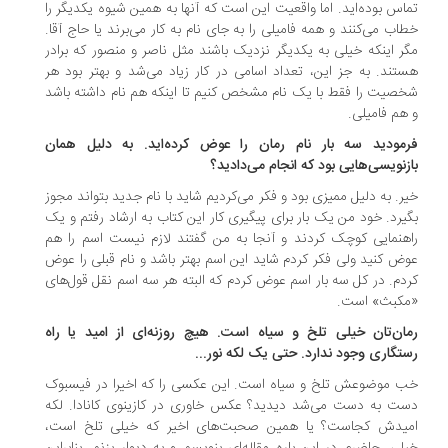
اس بوده‌اید. اما واقعیت این است که آنها به همین شیوه یکدیگر را
اب می‌کنند و همه فامیلی را به جای نام به کار می‌برند یا حاج آقا.
ر اینکه خیلی به یکدیگر نزدیک باشند مثل ناصر و منصور که برادر
تند. به جز این، تعداد اسامی در کار زیاد می‌شد و بهتر بود هر
صیت را فقط با یک نام مشخص کنیم تا اینکه هم نام داشته باشد
هم فامیلی.
مودید سه بار نام رمان را عوض کرده‌اید. به دلیل همان
زنویسی‌هایی بود که انجام می‌دادید؟
ر. به دلیل ممیزی بود و فکر می‌کردیم شاید با نام جدید بتواند مجوز
یرد. خود من یک بار برای پیگیری کار این کتاب به ارشاد رفتم و یک
هنمایی کوچک کردند و آنجا به من گفتند لازم نیست اسم را هم
ض کنید ولی فکر کردم شاید این اسم بهتر باشد و نام قبلی را عوض
دم. در کل سه بار اسم عوض کردم که البته هر سه اسم نقل قول‌های
کبث» است.
ان‌تان خیلی تلخ و سیاه است. هیچ روزنه‌ای از امید یا راه
تگاری وجود ندارد. حتی یک لکه نور...
 موضوعش تلخ و سیاه است. این عکسی را که اخیرا در فیسبوک
ت به دست می‌شد دیدید؟ عکس خاوری در کازینوی کانادا. لکه
یدش کجاست؟ یا همین صحبت‌های اخیر که خیلی تلخ است،