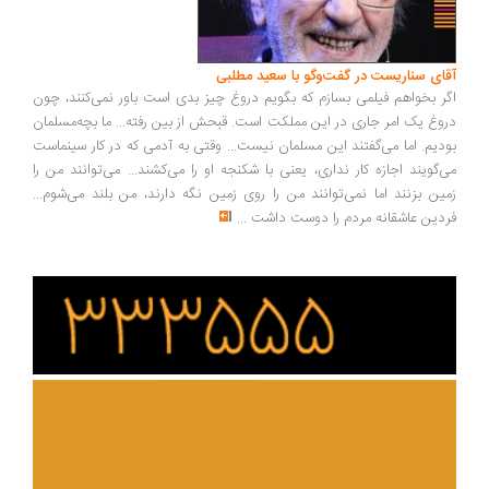
ای سناریست در گفت‌وگو با سعید مطلبی
ر بخواهم فیلمی بسازم که بگویم دروغ چیز بدی است باور نمی‌کنند، چون
وغ یک امر جاری در این مملکت است. قبحش از بین رفته... ما بچه‌مسلمان
دیم. اما می‌گفتند این مسلمان نیست... وقتی به آدمی که در کار سینماست
‌گویند اجازه کار نداری، یعنی با شکنجه او را می‌کشند... می‌توانند من را
ین بزنند اما نمی‌توانند من را روی زمین نگه دارند، من بلند می‌شوم...
دین عاشقانه مردم را دوست داشت
...