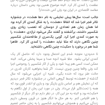
دی داشت. اما بعد دیدم اصلا شدنی نیست و نمی‌توان اثری به این
مت را کمدی کار کرد. البته موضوع همین بود یعنی داستان درباره
اسد اقتصادی در ایران بود ولی کمی خنده‌دار!
لب است؛ سال‌ها پیش نمایشی به نام «ها هملت» در جشنواره
اتر فجر اجرا شد که اتفاقا «هملت» را به شکل کمدی کار کرده بود
ا همان زمان هم تعدادی از دوستان که تعصب زیادی روی
سپیر داشتند، برآشفتند و گفتند مگر می‌شود تراژدی «هملت» را
 صورت کمدی اجرا کرد. گویی یک‌سری از علاقه‌مندان شکسپیر
ین نگاهی دارند که مثلا نباید «هملت» را کمدی کار کرد. ظاهرا
ا هم در برخورد با «مکبث» چنین نگاهی داشته‌اید.
 حدودی؛ متوجه شدم این احتمال وجود دارد که حاصل کار یک
دی ایرانی بشود. مثلا شبیه آنچه صدا و سیما پخش می‌کند. البته
کن است کسی هم پیدا شود و یکی از آثار شکسپیر را روحوضی اجرا
د ولی واقعا چنین چیزی نیست. اگر شما بخواهید کارتان قدری در
لت طنز برود که خنده بگیرد، شبیه آن اجرایی می‌شود که سال
شته از «هملت» توسط گروهی آلمانی در جشنواره تئاتر فجر دیدیم
 آن نمایش هم بر اساس بازی بازیگر بود و بازی‌ او آنقدر قوی بود که
ه را تحت‌تاثیر قرار می‌داد. ولی در مورد این رمان از اول نگاهم به
کبث» بود و البته به جز این کار، در نظر دارم دو کار دیگر از شکسپیر
 هم اقتباس کنم. به هر حال ما انگار هنوز در قرون وسطی داریم
دگی می‌کنیم و همچنان می‌توانیم شکسپیر را به زمان حاضر تعمیم