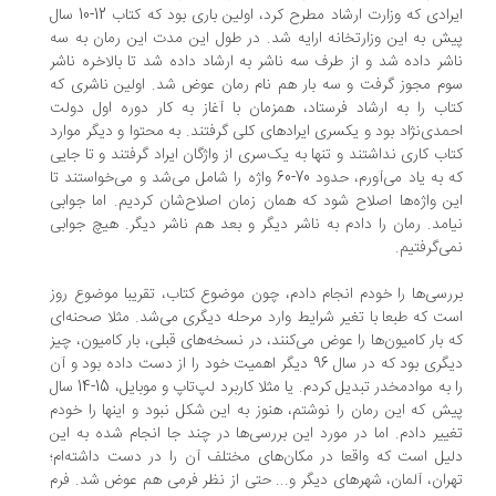
ایرادی که وزارت ارشاد مطرح کرد، اولین باری بود که کتاب 12-10 سال
ش به این وزارتخانه ارایه شد. در طول این مدت این رمان به سه
شر داده شد و از طرف سه ناشر به ارشاد داده شد تا بالاخره ناشر
م مجوز گرفت و سه بار هم نام رمان عوض شد. اولین ناشری که
اب را به ارشاد فرستاد، همزمان با آغاز به کار دوره اول دولت
مدی‌نژاد بود و یکسری ایرادهای کلی گرفتند. به محتوا و دیگر موارد
اب کاری نداشتند و تنها به یک‌سری از واژگان ایراد گرفتند و تا جایی
که به یاد می‌آورم، حدود 70-60 واژه را شامل می‌شد و می‌خواستند تا
ن واژه‌ها اصلاح شود که همان زمان اصلاح‌شان کردیم. اما جوابی
امد. رمان را دادم به ناشر دیگر و بعد هم ناشر دیگر. هیچ جوابی
ی‌گرفتیم.
رسی‌ها را خودم انجام دادم، چون موضوع کتاب، تقریبا موضوع روز
ت که طبعا با تغیر شرایط وارد مرحله دیگری می‌شد. مثلا صحنه‌ای
 بار کامیون‌ها را عوض می‌کنند، در نسخه‌های قبلی، بار کامیون، چیز
دیگری بود که در سال 96 دیگر اهمیت خود را از دست داده بود و آن
را به موادمخدر تبدیل کردم. یا مثلا کاربرد لپ‌تاپ و موبایل، 15-14 سال
ش که این رمان را نوشتم، هنوز به این شکل نبود و اینها را خودم
ییر دادم. اما در مورد این بررسی‌ها در چند جا انجام شده به این
یل است که واقعا در مکان‌های مختلف آن را در دست داشته‌ام؛
ران، آلمان، شهرهای دیگر و... حتی از نظر فرمی هم عوض شد. فرم