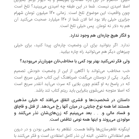
لی. حاضرم در این باره مقاله‌ای بنویسم و به دیوار بزنم. بنابراین
لا امیدی نیست. شما در این طبقه چه امیدی می‌بینید؟ تلخ است
چون واقعیت این موضوع تلخ است. زمانی 120 میلیون تومان شهرام
جزایری خیلی بالا بود اما الان شما از 120 میلیارد صحبت می‌کنید آن
 به دلار نه تومان. پس خیلی تلخ است.
انگار هیچ چاره‌ای هم وجود ندارد.
ارد. اگر بتوانید برای آن وضعیت چاره‌ای پیدا کنید، برای خیلی
زهای دیگر هم می‌توانید راه چاره بیابید.
ی فکر نمی‌کنید بهتر بود کمی با مخاطب‌تان مهربان‌تر می‌بودید؟
 مخاطب می‌تواند با آگاهی از این از وضعیت خودش تصمیم
یرد. یکی از دوستان می‌گفت ضرباهنگ این کتاب خیلی سریع است
 در پاسخ به او گفتم چون بلایی که سرت می‌آید آنقدر سریع است
 اصلا متوجه نمی‌شوی بنابراین باید ریتم کتاب تند باشد.
ستان در شخصیت‌ها و قشری اتفاق می‌افتد که خیلی مذهبی
تند اما همه نوع جنایتی در میان آنها رخ می‌دهد. از قتل و قاچاق
فساد مالی و. . . بعد می‌بینیم که زن‌های‌شان نذر می‌کنند و
لودی می‌روند و اینها همه نوعی تناقض است.
نگونه ظاهرسازی‌ها واقعا هست. تظاهر به مذهبی بودن و در درون
 اعتقاداتی داشتن. البته آن نذر کامل اعتقادی است و فکر می‌کنند با