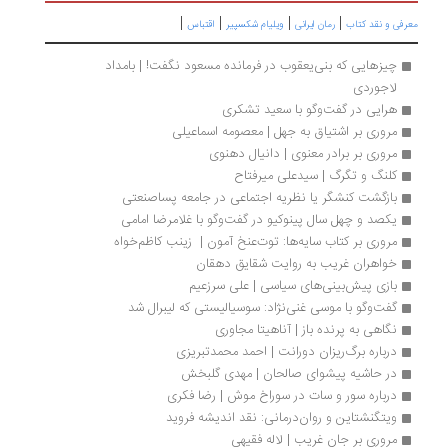
|
|
|
|
رفی و نقد کتاب
رمان ایرانی
ویلیام شکسپیر
اقتباس
چیزهایی که بنی‌یعقوب در فرمانده مسعود نگفت! | بامداد 
لاجوردی
هرایی در گفت‌وگو با سعید تشکری
مروری بر اشتیاق به جهل | معصومه اسماعیلی
مروری بر برادر معنوی | دانیال دهنوی
کلنگ و تگرگ | سیدعلی میرفتاح
بازگشت کنشگر یا نظریه اجتماعی در جامعه پساصنعتی
یکصد و چهل سال پینوکیو در گفت‌وگو با غلامرضا امامی
مروری بر کتاب سایه‌ها: توت‌عنخ‌ آمون |  زینب کاظم‌خواه
خواهران غریب به روایت شقایق دهقان
بازی پیش‌بینی‌های سیاسی | علی سرزعیم
گفت‌وگو با موسی غنی‌نژاد: سوسیالیستی که لیبرال شد
نگاهی به پرنده باز | آناهیتا مجاوری
درباره برگ‌ریزان دورانت | احمد محمدتبریزی
در حاشیه پیشوای صالحان | مهدی گلبخش
درباره سور و سات در سوراخ موش | رضا فکری
ویتگنشتاین و روان‌درمانی: نقد اندیشه فروید
مروری بر جان غریب | لاله فقیهی