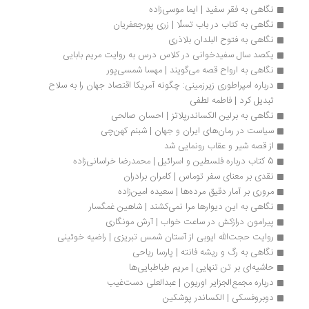
نگاهی به فقر سفید | ایما موسی‌زاده
نگاهی به کتاب در باب تسلّا | زری پورجعفریان
نگاهی به فتوح البلدان بلاذری 
یکصد سال سفیدخوانی در کلاس درس به روایت مریم بابایی
نگاهی به ارواح قصه می‌گویند | مهسا شمسی‌پور
درباره امپراطوری زیرزمینی: چگونه آمریکا اقتصاد جهان را به سلاح 
تبدیل کرد | فاطمه لطفی
نگاهی به برلین الکساندرپلاتز | احسان صالحی
سیاست در رمان‌های ایران و جهان | شبنم کهن‌چی
از قصه شیر و عقاب رونمایی شد
5 کتاب درباره فلسطین و اسرائیل | محمدرضا خراسانی‌زاده
نقدی بر معنای سفر توماس | کامران برادران
مروری بر آمار دقیق مرده‌ها | سعیده امین‌زاده
نگاهی به این دیوارها مرا نمی‌کشند | شاهین غمگسار
پیرامون درازکش در ساعت خواب | آرش مونگاری
روایت حجت‌الله ایوبی از آستان شمس تبریزی | راضیه خوئینی
نگاهی به رگ و ریشه فانته | پارسا ریاحی
حاشیه‌ای بر تن تنهایی | مریم طباطبایی‌ها
درباره مجمع‌الجزایر اوریون | عبدالعلی دست‌غیب
دوبروفسکی | الکساندر پوشکین