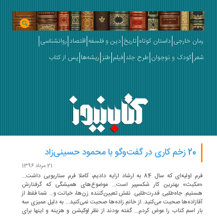
ان خارجی
داستان کوتاه
تاریخ
دین و فلسفه
اقتصاد
روانشناسی
ر
کودک و نوجوان
طرح جلد
فیلم
طنز
ریشه‌ها
پس از کتاب
20 زخم کاری در گفت‌وگو با محمود حسینی‌زاد
21 مرداد 1396
فرم اولیه‌ای که سال 84 به ارشاد ارایه دادیم، کاملا فرم سناریویی داشت...
کبث» بهترین کار شکسپیر است... موضوع‌های همیشگی که گرفتارش
تیم. جاه‌طلبی. قدرت‌طلبی. نقش تعیین‌کننده زن‌ها، خیانت و... شما فقط از
ازاده‌ها صحبت می‌کنید. از خانم زاده‌ها صحبت نمی‌کنید... به دلیل ممیزی سه
ر اسم کتاب را عوض کردم... گفته بودند از نظر لوکیشن و هزینه و اینها برای