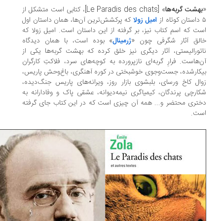
هشت گربه‌ها
» [Le Paradis des chats]، کتابی است متشکل از
امیل زولا
که پرکشش‌ترین آن‌ها، همان داستان اول
ت که اسم کتاب نیز، بر گرفته از این داستان است. امیل زولا که
لق آثار شگرفی چون «
ژرمینال
» بوده است، با همان دیدگاه
تورالیستی، آثار دیگری نیز خلق کرده که بهشت گربه‌ها یکی از
‌هاست. فرارِ گربه‌ای نازپرورده به کوچه‌های سرد، فلاکتِ کارگران
کارشده، جست‌وجوی خوشبختی در کوره آهنگری، باغ‌وحش پاریس،
ال کاخ ورسای، بلبشوی بازار روز، ویرانه‌های پاریس جنگ‌دیده،
ارچی پرندگان، کیمیاگری نیمه‌دیوانه، عشقی پاک و وفادارانه به
تری محتضر و... همه آن چیزی است که در این کتاب جای گرفته
ت.