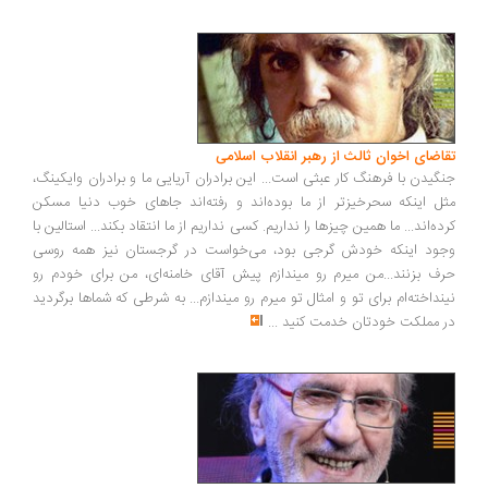
اضای اخوان ثالث از رهبر انقلاب اسلامی
گیدن با فرهنگ کار عبثی است... این برادران آریایی ما و برادران وایکینگ،
ل اینکه سحرخیزتر از ما بوده‌اند و رفته‌اند جاهای خوب دنیا مسکن
ده‌اند... ما همین چیزها را نداریم. کسی نداریم از ما انتقاد بکند... استالین با
ود اینکه خودش گرجی بود، می‌خواست در گرجستان نیز همه روسی
ف بزنند...من میرم رو میندازم پیش آقای خامنه‌ای، من برای خودم رو
نداخته‌ام برای تو و امثال تو میرم رو میندازم... به شرطی که شماها برگردید
 مملکت خودتان خدمت کنید
...