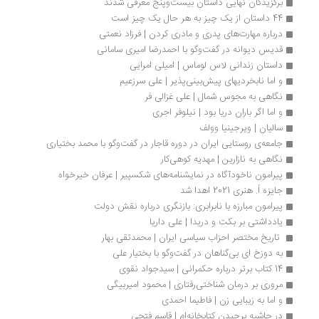
برگزیدگان نهایی داستان بیست‌وپنج معرفی شدند
44 داستان از یک چیز به هر حال یک چیز است 
درباره مهارت‌های پدری و مادری کردن | فرزاد نعمتی
قدیس دیوانه در گفت‌وگو با احمدرضا امیری سامانی
داستان زندانی لاس لوماس | امیلی امرایی
و اما نابخردیهای پیش‌بینی‌پذیر | علی سرزعیم
نگاهی به مجوس شمال | علی غزالی فر
و اما اگر باران دریا بود | نیلوفر اجری
سالیان | ویرجینیا وولف
جامعه‌ی روستایی ایران در دوره قاجار در گفت‌وگو با محمد بختیاری
نگاهی به نازارین | مهدیه کوهی‌کار
پیرامون ناخودآگاه در نمایشنامه‌های شکسپیر | عرفان خیرخواه
جایزه اُ. هنری 2021 اهدا شد
پیرامون مبارزه با نابرابری: بازنگری درباره نقش دولت 
یادداشتی بر بکت و دریدا | علی داریا
 تاریخ مختصر احزاب سیاسی ایران | محمدتقی بهار
به ‌دوزخ ای بی‌‌گناهان در گفت‌وگو با بختیار علی
14 کتاب برتر درباره حکمرانی | سیدجواد نقوی
مروری بر درمان شناختی‎رفتاری | محمود امیربیگی
و اما به زیبایی زن | فاطیما احمدی
در حاشیه‌ برچیدن کتابخانه‌ام | قاسم فتحی