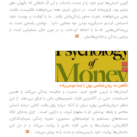
یی انسان‌ها ترمزِ خود را از دست داده‌اند و آن کُدِ اخلاقی که نگهبان عقل
یم بود، فروریخته است. در دنیای امروز، همه می‌خواهند فاشیست باشند؛
نی می‌خواهند نفرت، محورِ زندگی‌شان باشد... ما با گوشت و پوست خود
ساس کردیم «دیگری» بودن چه معنایی دارد... نوشتن پاسخی است به
‌عدالتی‌هایی که ما را احاطه کرده‌اند، و در عین حال، ستایشی است از
بایی زندگی و شادی‌هایش
...
اهی به روان‌شناسی پول | ایما موسی‌زاده
سان‌ها با ترس، طمع، امید، حسرت و مقایسه زندگی می‌کنند و همین
ساسات، حتی در آگاه‌ترین افراد، تصمیم‌های مالی را شکل می‌دهد. از این
ظر، «روان‌شناسی پول» بیش از آنکه درباره پول باشد، کتابی درباره انسان
اصر و رابطه پرتنش او با مفهوم ثروت و دارایی است... اوزل به‌جای ارائه
خه‌های مستقیم یا توصیه‌های دستوری، تجربه زندگی سرمایه‌گذاران،
رآفرینان، میلیاردرها و حتی افراد عادی را روایت می‌کند و از دل این
ستان‌ها روایت خود را برمی‌سازد و بحث را به پیش می‌راند
...