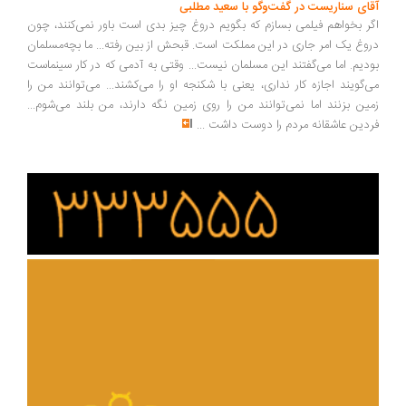
ای سناریست در گفت‌وگو با سعید مطلبی
ر بخواهم فیلمی بسازم که بگویم دروغ چیز بدی است باور نمی‌کنند، چون
وغ یک امر جاری در این مملکت است. قبحش از بین رفته... ما بچه‌مسلمان
دیم. اما می‌گفتند این مسلمان نیست... وقتی به آدمی که در کار سینماست
‌گویند اجازه کار نداری، یعنی با شکنجه او را می‌کشند... می‌توانند من را
ین بزنند اما نمی‌توانند من را روی زمین نگه دارند، من بلند می‌شوم...
دین عاشقانه مردم را دوست داشت
...