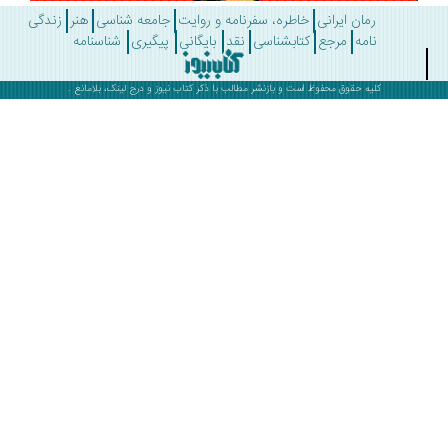
رمان ایرانی
خاطره، سفرنامه و روایت
جامعه شناسی
هنر
زندگی
نامه
مرجع
کتابشناسی
نقد
بایگانی
پیگیری
شناسنامه
کلیه حقوق محفوظ است و بازنشر مطالب با ذکر
کتاب نیوز
و درج لینک، بلامانع .