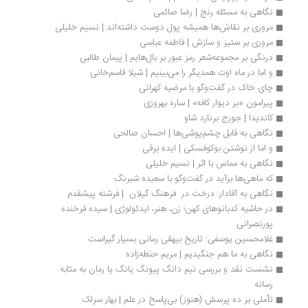
نگاهی به مسئله رنج | رضا صائمی
مروری بر نقاش‌ها همیشه پول دوست داشته‌اند | نسیم خلیلی
مروری بر ستیز و سازش | فاطمه عباسی
درنگی بر مجموعه‌شعر رمز عبور بر بال‌هایم | پیمان طالبی
و اما در ماه اوت همدیگر را می‌بینیم | شیلا قاسم‌خانی
چای خاک در گفت‌وگو با مرضیه کهرانی
پیرامون «بر دیوار کافه» | ساره بهروزی
کاندیدا | جورج برنارد شاو
نگاهی به قابل چشم‌پوشی‌ها | احسان صالحی
و اما از نوشتن بوکوفسکی | ایده برقی
نگاهی به مماس با اثر | نسیم خلیلی
که ماهی‌ها برآید در گفت‌وگو با سعیده شبرنگ
نگاهی به آقادار: درخت در  فرهنگ گیلان  | فرشته پیشقدم
در حاشیه کدبانوهای کهن؛ زن، هنر، ایدئولوژی | سیده فرخنده 
پورنصرانی
غلامحسین یوسفی: تاریخ بیهقی رمانی بسیار گیراست
نگاهی به ما هم جنگیدیم | مریم حنطه‌زاده
نشست نقد و بررسی نیم دانگ پیونگ یانگ یا رمان به مثابه 
رسانه 
تأملی بر ده پرسش (هنوز) بی‌پاسخ در علم | بهار سرلک