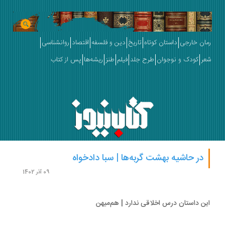
ان خارجی
داستان کوتاه
تاریخ
دین و فلسفه
اقتصاد
روانشناسی
ر
کودک و نوجوان
طرح جلد
فیلم
طنز
ریشه‌ها
پس از کتاب
در حاشیه بهشت گربه‌ها | سبا دادخواه
09 آذر 1402
ن داستان درس اخلاقی ندارد | هم‌میهن