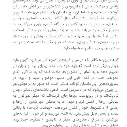
شین خود برسد. گربه‌ی راوی در پایان داستان می‌گوید: «خوشبختی
قعی و بهشت، یعنی زندانی‌بودن و کتک‌خوردن در اتاقی که در آن
شت هست.» و با طعنه‌ای تلخ داستان را به اتمام می‌رساند: «این را
‌گویم که گربه‌ها بشنوند!» حال آنکه مخاطب داستان، خود را
ظه‌ای به صورت ناخودآگاه، در جایگاه گربه‌ی راوی می‌گذارد، به
ن زندگی خود می‌اندیشد و به زندان‌هایی که در بند آن است و
ایی از آن‌ها را آرزو می‌کند درحالی‌که می‌داند رهایی از این بندها،
ابر با نابودی هر ‌آن چیزی است که در زندگی داشته است و در بند
دن نیز، رنجی عظیم به همراه دارد.
به فراری، هنگامی که در میان گربه‌های کوچه قرار می‌گیرد، گویی وارد
انی دیگر شده است که باید خود را با تمام زوایای پیدا و پنهان آن
بیق دهد و به تمام آن دشواری‌ها عادت کند؛ که به سادگی اتفاق
واهد افتاد. در تمام طول این مسیر، موضوع مبهم و ناپیدا در
‌پرده‌های این داستان کوتاه، عادتی است که منجر به فراموشی هر
 چیزی می‌شود که در دسترس است. گاهی داشته‌های زندگی، چنان
دیک‌اند و در زیرپوست روزها جای گرفته‌اند که دیگر نمی‌توان به
دگی آن‌ها را لمس کرد و دید. اما به محض دور شدن از آن‌ها و
ایی از داشتن‌ها، خود را نشان می‌دهند. «بهشت گربه‌ها» با پایانی
ده و بسیار قابل پیش‌بینی، به اتمام می‌رسد و اثر خود را نیز به‌جای
‌گذارد و سراغ داستان‌های دیگر با نام‌های «آهنگر»، «بیکاری»،
اطرات» و «افسانه شنل کوتاه آبی عشق» می‌رود.