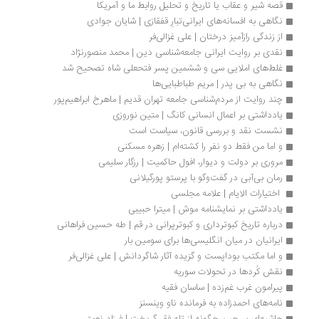
قصه شیر و عقاب یا تاریخ و تحلیل روابط ما و آمریکا
نگاهی به افسانه‌های ایرانی‌تبارِ قفقازی | شایان جوادی
از زندگی رازآمیز درختان | علی غزالی‌فر
نقدی بر روایت ایرانی جامعه‌شناسی دین | محمد منصورنژاد
غلط‌های املایی سی و ششمین پسر فتحعلی شاه تصحیح شد
نگاهی به بی پدر | مریم طباطبایی‌ها
چند روایت از مردم‌شناسی جامعه تهران قدیم | ماهرخ ابراهیم‌پور
یادداشتی بر اعمال انسانی کانگ | متین نوروزی
نشست نقد و بررسی قانون، سیاست است
و اما من فقط دو نفر را کشته‌ام | زهره مسکنی
مروری بر دولت و دیوار، افول حاکمیت | رزگار سلیمی
رمان بی‌آبی در گفت‌وگو با پرستو پورگیلانی
 اختیارات الایام | علامه مجلسی
یادداشتی بر نمایشنامه موش | میترا حبیبی
درباره تاریخ کبوترداری و کبوترپرانی در قم | طه حسین فراهانی
ایرانیان در میان انگلیسی‌ها برای سومین بار
و اما مکتب بوداپست و گزیده آثار شاگردانش | علی غزالی‌فر
نقش کُردها در تحولات سوریه
پیرامون غرب غم‌زده | ساسان فقیه
نامه‌های احمدزاده به فرمانده ناو وینسنز