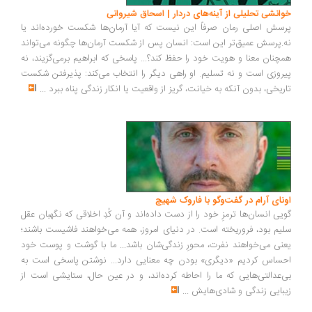
انشی تحلیلی از آینه‌های دردار | اسحاق شیروانی
سش اصلی رمان صرفاً این نیست که آیا آرمان‌ها شکست خورده‌اند یا
.پرسش عمیق‌تر این است: انسان پس از شکست آرمان‌ها چگونه می‌تواند
چنان معنا و هویت خود را حفظ کند؟... پاسخی که ابراهیم برمی‌گزیند، نه
روزی است و نه تسلیم. او راهی دیگر را انتخاب می‌کند: پذیرفتن شکست
ریخی، بدون آنکه به خیانت، گریز از واقعیت یا انکار زندگی پناه ببرد
...
ونای آرام در گفت‌وگو با فاروک شهیچ
یی انسان‌ها ترمزِ خود را از دست داده‌اند و آن کُدِ اخلاقی که نگهبان عقل
یم بود، فروریخته است. در دنیای امروز، همه می‌خواهند فاشیست باشند؛
نی می‌خواهند نفرت، محورِ زندگی‌شان باشد... ما با گوشت و پوست خود
ساس کردیم «دیگری» بودن چه معنایی دارد... نوشتن پاسخی است به
‌عدالتی‌هایی که ما را احاطه کرده‌اند، و در عین حال، ستایشی است از
بایی زندگی و شادی‌هایش
...