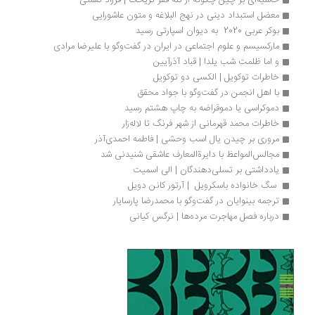
حاشیه‌ای بر چین چگونه از تله فقر گریخت | فرزاد نعمتی
معضل استبداد دینی در نهج البلاغه و متون عاشورایی
بوکر عربی 2020  به دیوان اسپارتی رسید
مارکسیسم و علوم اجتماعی در ایران در گفت‌وگو با علیرضا مرادی
و اما ظلمت شب یلدا | قباد آذرآیین
خاطرات توکویل | الکسی دو توکویل
با اهل انجمن در گفت‌وگو با جواد محقق
دموکراسی یا دموقراضه به چاپ هشتم رسید
خاطرات محمد قهرمانی از شهر فرنگ تا لاله‌زار
مروری بر چیدن یال اسب وحشی | فاطمه احمدی‌آذر
مجالس‌المواعظ با دایرةالمعارف عاشقی شنیدنی شد
یادداشتی بر تسلی‌دهندگان | الی اسمیت
 سگ خانواده باسکرویل  | آرتور کانن دویل
ترجمه بینوایان در گفت‌وگو با محمدرضا پارسایار
درباره فصل مهاجرت مرده‌‏ها | نرگس کیانی