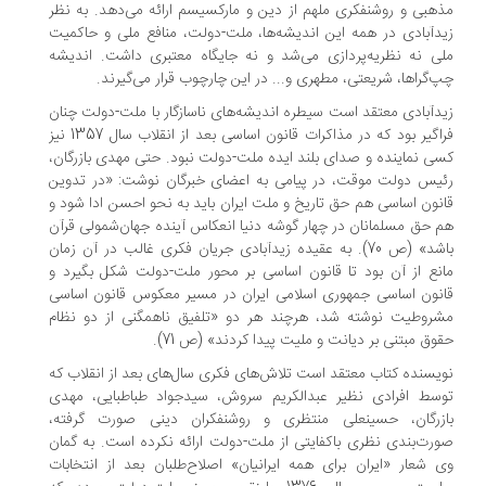
هبی و روشنفکری ملهم از دین و مارکسیسم ارائه می‌دهد. به نظر
دآبادی در همه این اندیشه‌ها، ملت-دولت، منافع ملی و حاکمیت
ی نه نظریه‌پردازی می‌شد و نه جایگاه معتبری داشت. اندیشه
‌گراها، شریعتی، مطهری و‌... در این چارچوب قرار می‌گیرند.
دآبادی معتقد است سیطره اندیشه‌های ناسازگار با ملت-دولت چنان
فراگیر بود که در مذاکرات قانون اساسی بعد از انقلاب سال 1357 نیز
ی نماینده و صدای بلند ایده ملت-دولت نبود. حتی مهدی بازرگان،
یس دولت موقت، در پیامی به اعضای خبرگان نوشت: «در تدوین
نون اساسی هم حق تاریخ و ملت ایران باید به نحو احسن ادا شود و
 حق مسلمانان در چهار گوشه دنیا انعکاس آینده جهان‌شمولی قرآن
باشد» (ص 70). به عقیده زیدآبادی جریان فکری غالب در آن زمان
نع از آن بود تا قانون اساسی بر محور ملت-دولت شکل بگیرد و
نون اساسی جمهوری اسلامی ایران در مسیر معکوس قانون اساسی
روطیت نوشته شد، هر‌چند هر دو «تلفیق ناهمگنی از دو نظام
وق مبتنی بر دیانت و ملیت پیدا کردند» (ص 71).
یسنده کتاب معتقد است تلاش‌های فکری سال‌های بعد از انقلاب که
سط افرادی نظیر عبدالکریم سروش، سیدجواد طباطبایی، مهدی
زرگان، حسینعلی منتظری و روشنفکران دینی صورت گرفته،
رت‌بندی نظری باکفایتی از ملت-دولت ارائه نکرده است. به گمان
 شعار «ایران برای همه ایرانیان» اصلاح‌طلبان بعد از انتخابات