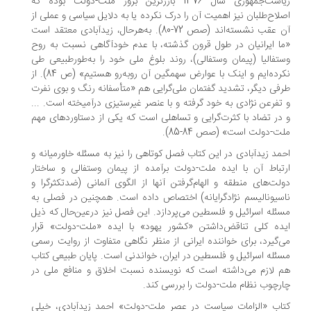
ریاست‌‌‌جمهوری سال 1376 بارزترین بروز ملت-دولت بوده که
لاح‌طلبان نیز اهمیت آن‌ را درک نکرده یا به دلایل سیاسی و عملی از
آن عقب نشسته‌اند (صص 72-80). به‌هر‌حال، زیدآبادی معتقد است
ا ایرانیان در طول قرون گذشته، با عدم خودآگاهی نسبت به روح
تفالیا (پیمان وستفالی)، روند بلوغ ملی خود را به‌طور‌طبیعی طی
نکرده‌ایم و اینک با عوارض سهمگین آن روبه‌رو هستیم» (ص 84). از
فی دیگر، تشدید گفتمان ملی‌گرایی هم «متأسفانه رنگ و بوی نفرت
تفرعن نژادی به خود گرفته و با عنصر غیرستیزی درآمیخته است. ...
در تضاد با کثرت‌گرایی و تساهلی است که یکی از دستاوردهای مهم
ت-دولت است‌» (صص 84-85).
مد زیدآبادی در این کتاب فصل کوتاهی را نیز به مسئله خاورمیانه و
تباط آن با ایده ملت-دولت برآمده از پیمان وستفالی و ساختار
لت‌های منطقه و الهام‌گرفتن آنها از الگوی آلمانی (ضدتکثرگرا و
سیونالیسم نژادگرایانه) اختصاص داده است. همچنین در فصلی به
ئله اسرائیل و فلسطین می‌پردازد. این فصل نیز در‌عین‌حال که ذیل
ده کلی تناقض‌داشتن «کشور یهود» با ایده «ملت-دولت» قرار
‌گیرد، برای خواننده ایرانی از منظر نگاهی متفاوت از روایت رسمی
ئله اسرائیل و فلسطین در ایران، خواندنی است. پایان طبیعی کتاب
 لازم می‌داشته است که نویسنده نسبت اخلاق و منافع ملی در
رچوب نظام ملت-دولت را بررسی کند.
اب «الزامات سیاست در عصر ملت-دولت» احمد زیدآبادی، خیلی