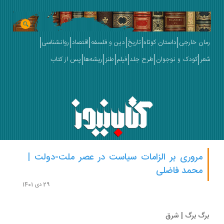
ان خارجی
داستان کوتاه
تاریخ
دین و فلسفه
اقتصاد
روانشناسی
ر
کودک و نوجوان
طرح جلد
فیلم
طنز
ریشه‌ها
پس از کتاب
مروری بر الزامات سیاست در عصر ملت-دولت |
محمد فاضلی
29 دی 1401
گ برگ | شرق