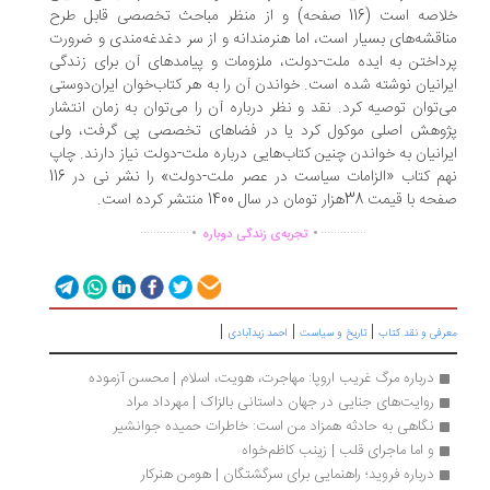
خلاصه است (116 صفحه)‌ و از منظر مباحث تخصصی قابل طرح
اقشه‌های بسیار است، اما هنرمندانه و از سر دغدغه‌مندی و ضرورت
داختن به ایده ملت-دولت، ملزومات و پیامدهای آن برای زندگی
رانیان نوشته شده است. خواندن آن‌ را به هر کتاب‌خوان ایران‌دوستی
‌توان توصیه کرد. نقد و نظر درباره آن‌ را می‌توان به زمان انتشار
وهش اصلی موکول کرد یا در فضاهای تخصصی پی گرفت، ولی
رانیان به خواندن چنین کتاب‌هایی درباره ملت-دولت نیاز دارند. چاپ
نهم کتاب «الزامات سیاست در عصر ملت-دولت» را نشر نی در 116
ا قیمت 38هزار تومان در سال 1400 منتشر کرده است.
.
.
...............
..............
تجربه‌ی زندگی دوباره
|
|
|
رفی و نقد کتاب
تاریخ و سیاست
احمد زیدآبادی
درباره مرگ غریب اروپا: مهاجرت، هویت، اسلام | محسن آزموده
روایت‌های جنایی در جهان داستانی بالزاک | مهرداد مراد
نگاهی به حادثه همزاد من است: خاطرات حمیده جوانشیر
و اما ماجرای قلب | زینب کاظم‌خواه
درباره فروید؛ راهنمایی برای سرگشتگان | هومن هنرکار