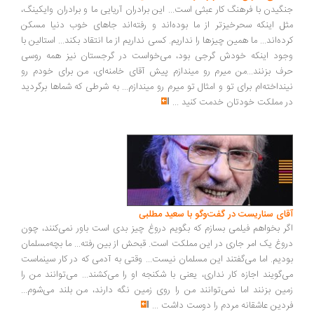
گیدن با فرهنگ کار عبثی است... این برادران آریایی ما و برادران وایکینگ،
ل اینکه سحرخیزتر از ما بوده‌اند و رفته‌اند جاهای خوب دنیا مسکن
ده‌اند... ما همین چیزها را نداریم. کسی نداریم از ما انتقاد بکند... استالین با
ود اینکه خودش گرجی بود، می‌خواست در گرجستان نیز همه روسی
ف بزنند...من میرم رو میندازم پیش آقای خامنه‌ای، من برای خودم رو
نداخته‌ام برای تو و امثال تو میرم رو میندازم... به شرطی که شماها برگردید
 مملکت خودتان خدمت کنید
...
ای سناریست در گفت‌وگو با سعید مطلبی
ر بخواهم فیلمی بسازم که بگویم دروغ چیز بدی است باور نمی‌کنند، چون
وغ یک امر جاری در این مملکت است. قبحش از بین رفته... ما بچه‌مسلمان
دیم. اما می‌گفتند این مسلمان نیست... وقتی به آدمی که در کار سینماست
‌گویند اجازه کار نداری، یعنی با شکنجه او را می‌کشند... می‌توانند من را
ین بزنند اما نمی‌توانند من را روی زمین نگه دارند، من بلند می‌شوم...
دین عاشقانه مردم را دوست داشت
...