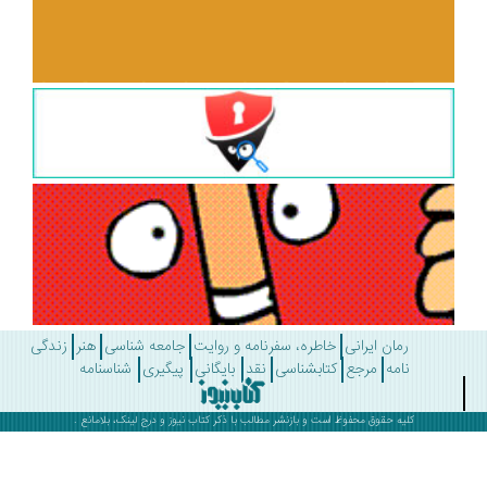
رمان ایرانی
خاطره، سفرنامه و روایت
جامعه شناسی
هنر
زندگی
نامه
مرجع
کتابشناسی
نقد
بایگانی
پیگیری
شناسنامه
کلیه حقوق محفوظ است و بازنشر مطالب با ذکر
کتاب نیوز
و درج لینک، بلامانع .