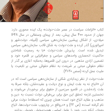
اب «الزامات سیاست در عصر ملت-دولت» یک ایده محوری دارد:
جهان از حدود 400 سال پیش، بعد از پیمای وستفالی در سال 1648
لادی، از اشکال پیشین سازمان‌دهی سیاسی (قبیله، دولت‌شهر و
پراتوری) گذر کرده و ملت-دولت به شکل قالب سازمان‌دهی سیاسی
دیل شده است. پذیرش ملت-دولت «با به رسمیت شناختن
کمیت انحصاری واحدهای سیاسی و جغرافیایی بر قلمره خود و
مین آزادی مذهبی در درون این قلمروها، به‌مثابه آغازی بر گذر از
ام حقوقی مبتنی بر شریعت به نظام حقوقی مبتنی بر تابعیت یا
یت عمل کرد» (صص 20-21).
ت-دولت از نظر زیدآبادی شکلی از سازمان‌دهی سیاسی است که در
 «اتباع نه به علت ایمان و نوع دیانت و عقیده‌شان، بلکه صرفا به
ت زاده‌شدن در قلمرو سرزمین از حقوق برابر برخوردار می‌شوند و
ستین لازمه تحقق این حق برابر، بی‌طرفی دولت نسبت به دین و
هب و عقاید اتباع خود است؛ همان چیزی که اصطلاحا دولت عرفی
نام گرفته است» (ص 22) و «در‌واقع در چارچوب ملت-دولت‌ها، اتباع
‌جای آنکه دین خود را عامل اساسی هویت‌بخش خویش بدانند‌...