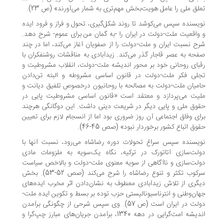
لق ملی را عامل هویت‌بخش مهم‌تری به شمار می‌آورند» (ص 23).
یسنده سپس می‌کوشد تا روند شکل‌گیری، تحول و فراز و فرود ایده
واقعیت ملت-دولت در ایران را -به گمان من برای عموم- شرح دهد.
ح نسبت ایران و ملت-دولت را از صفویان آغاز می‌کند، اما در چند
حه به عصر قاجار گذر می‌کند. زیدآبادی به مناقشات روشنفکران با
بای روحانی خود بر محور اندیشه ملت-دولت، انقلاب مشروطیت و
لی فکر ملت-دولت در قانون اساسی مشروطه و البته تن‌دادن
میان ملت-دولت به مصالحه با روحانیون درخصوص تلفیق دیانت و
یت می‌پردازد و معتقد است «قانون اساسی مشروطیت پایی در
وق ملی و پایی دیگر در شریعت دینی داشت. این دوگانگی هرچند
ای وفاق اجتماعی آن روز ضروری بود اما از انسجام لازم برای تعیین
وق اتباع کشور برخوردار نبود» (صص 45-46).
یسنده سپس سراغ تحولات دوره رضاشاه می‌رود، نسبت آنها با
لت‌سازی آتاتورک در ترکیه، نگاه یک‌سویه به ملزومات مادی
لت‌سازی و ناآگاهی از سویه معنوی ملت-دولت‌ و بالاخص سیاست
سرکوب تکثر و تنوع رضاشاه را شرح می‌کند (صص 52-53). بخش
گری از تلاش زیدآبادی معطوف به نشان‌دادن اثر مخرب ایده‌های
ان‌وطنی و انترناسیونالیستی حزب توده بر بسط و تکوین ایده ملت-
دولت در ایران است (ص 57). وی سپس شرحی از چگونگی برآمدن
اندیشه امت‌گرایی در دهه 1340، برآمدن جریان‌های مبارز چپ‌گرا و