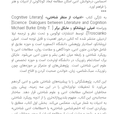
احساسی درخوانش ادبی امکان مطالعه ابعاد گوناگونی از ادبیات و هنر
را فراهم آورد.
***
به تازگی کتاب «
ادبیات از منظر شناختی
» [Cognitive Literary
Science: Dialogues between Literature and Cognition]
ویراسته
امیلی تروشانکو
و
مایکل برکر
[ Michael Burke Emily T.
Troscianko]، توسط انتشارات لوگوس و تحت نظر و ترجمه لیلا
اردبیلی منتشر شده که کتابی درخور اهمیت و قابل توجه است. امیلی
تروشانکو، استادیار پژوهشی دانشگاه آکسفورد است و حوزه علایق او
شامل خواندن متون ادبی، خودآگاهی و سلامت روان، مطالعات ادبی با
رویکرد شناختی و رابطه میان ذهن بشر و متون ادبی می‌شود. مایکل
برک استادتمام رتوریک در دانشگاه اوترخت است و حوزه تخصص او
علوم ادبی شناختی است. پژوهش‌های او متمرکز بر حوزه‌های چون
رتوریک، سبک‌شناسی، زبان، خواندن صحبت کردن و اقناع است.
این کتاب، پژوهشگرانی را با پیشینه‌های شناختی علمی و ادبی گردهم
می‌آورد تا تحقیقات نوآورانه‌ای را در این سه زمینه، پیش روی
مخاطبان احتمالی مطالعات ادبی و علوم شناختی قرار دهد. ساختار
سه‌جانبه‌ی این کتاب، مفهوم بلندپروازانه‌تری را از آنچه رویکرد شناختی
به ادبیات به شمار می‌آید، منعکس می‌کند. بخش اول کتاب، مطابق با
رویکردی است که «شعرشناسی شناختی» یا «مطالعات ادبی شناختی»
نامیده می‌شود و عبارت است از مطالعه‌ ادبیات از سوی محققان ادبی