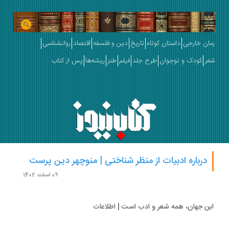
رمان خارجی
داستان کوتاه
تاریخ
دین و فلسفه
اقتصاد
روانشناسی
شعر
کودک و نوجوان
طرح جلد
فیلم
طنز
ریشه‌ها
پس از کتاب
درباره ادبیات از منظر شناختی | منوچهر دین پرست
09 اسفند 1402
این جهان، همه شعر و ادب است | اطلاعات