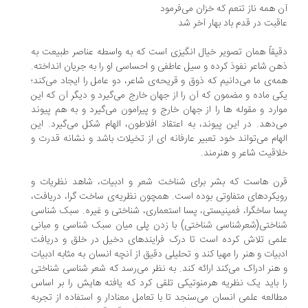
آن همه ناز تنعم که خزان می‌فرمود
عاقبت در قدم باد بهار آخر شد
دقیقاً همان تصویر خیال انگیزی است که به واسطه عناصر طبیعت به
ذهن شاعر نفوذ کرده و سیل عاطفی و احساسی او را به جریان انداخته.
همه‌ی ما می‌دانیم که ذوق و قریحه‌ی شاعر، دو عامل را ایجاد می‌کند؛
یکی ماده و مضمون که آن را از جهان خارج می‌گیرد و دیگر آن که این
موارد و مقوله ها را از جهان خارج و پیرامون می‌گیرد و به هم پیوند
می‌دهد. در این پیوند، به اعتقاد افلاطون، الهام شکل می‌گیرد. این
الهام می‌تواند خود تعبیر عارفانه ای از تخیلات باشد و نشانه قدرت و
خلاقیت شاعر و هنرمند.
قرن هاست که بشر برای شناخت شعر و ادبیات، شاهد نظریات و
رویکردهای متفاوتی بوده است. همچون نظریه‌ی ساخت گرا، دریافت،
پسا ساخگرا، فمینیستی، پسا استعماری، شناختی و غیره. سبک شناسی
شناختی(شعرشناسی شناختی) با زدن پلی میان سبک شناسی و مبانی
علمی تلاش کرده است تا درک فرایندهای دخیل در خلق و دریافت
ادبیات و هنر را مهیا کند و تحلیلی دقیق از آنچه انسان به مثابه ادبیات
و هنر ادراک می‌کند ارائه کند. به نظر می‌رسد که شعر شناسی شناختی
را باید یک نظریه هرمنوتیکی تلقی کرد که یافته هایش را بر اساس
مطالعه علمی انسان می‌سنجد تا با تعامل معنادار و استفاده از تجربه