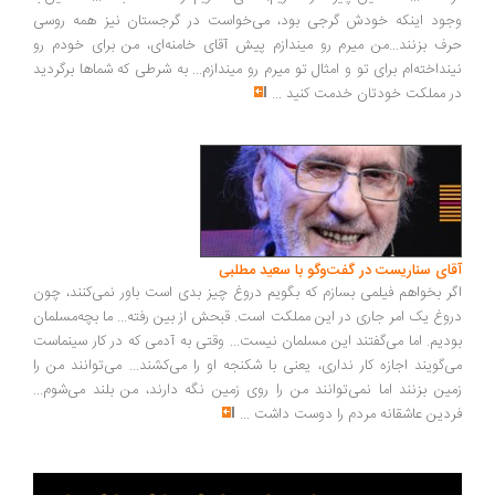
وجود اینکه خودش گرجی بود، می‌خواست در گرجستان نیز همه روسی
حرف بزنند...من میرم رو میندازم پیش آقای خامنه‌ای، من برای خودم رو
نینداخته‌ام برای تو و امثال تو میرم رو میندازم... به شرطی که شماها برگردید
در مملکت خودتان خدمت کنید
...
آقای سناریست در گفت‌وگو با سعید مطلبی
اگر بخواهم فیلمی بسازم که بگویم دروغ چیز بدی است باور نمی‌کنند، چون
دروغ یک امر جاری در این مملکت است. قبحش از بین رفته... ما بچه‌مسلمان
بودیم. اما می‌گفتند این مسلمان نیست... وقتی به آدمی که در کار سینماست
می‌گویند اجازه کار نداری، یعنی با شکنجه او را می‌کشند... می‌توانند من را
زمین بزنند اما نمی‌توانند من را روی زمین نگه دارند، من بلند می‌شوم...
فردین عاشقانه مردم را دوست داشت
...