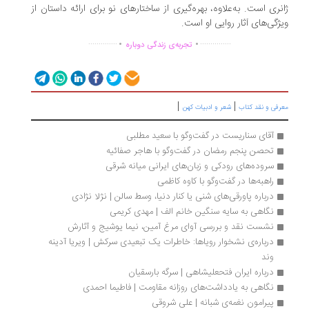
ژانری است. به‌علاوه، بهره‌گیری از ساختارهای نو برای ارائه داستان‌ از
ویژگی‌های آثار روایی او است.
.
.
..............
...............
تجربه‌ی زندگی دوباره
|
|
معرفی و نقد کتاب
شعر و ادبیات کهن
آقای سناریست در گفت‌وگو با سعید مطلبی
تحصن پنجم رمضان در گفت‌وگو با هاجر صفائیه
سروده‌های رودکی و زبان‌های ایرانی میانه شرقی
راهبه‌ها در گفت‌وگو با کاوه کاظمی
درباره پاورقی‌های شنی یا کنار دنیا، وسط سالن | نژلا نژادی
نگاهی به سایه سنگین خانم الف | مهدی کریمی
نشست نقد و بررسی آوای مرغ آمین، نیما یوشیج و آثارش
درباره‏‌ی نشخوار رویاها: خاطرات یک تبعیدی سرکش | ویریا آدینه 
وند
درباره ای‍ران‌ ف‍ت‍ح‍ع‍ل‍ی‍ش‍اه‍ی‌ | سرگه بارسقیان
نگاهی به یادداشت‌های روزانه مقاومت | فاطیما احمدی
پیرامون نغمه‌ی شبانه | علی شروقی