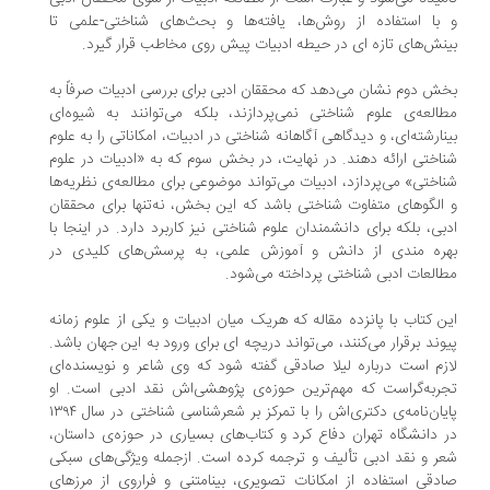
و با استفاده از روش‌ها، یافته‌ها و بحث‌های شناختی-علمی تا
بینش‌های تازه ای در حیطه‌ ادبیات پیش روی مخاطب قرار گیرد.
بخش دوم نشان می‌دهد که محققان ادبی برای بررسی ادبیات صرفاً به
مطالعه‌ی علوم شناختی نمی‌پردازند، بلکه می‌توانند به شیوه‌ای
بینارشته‌ای، و دیدگاهی آگاهانه شناختی در ادبیات، امکاناتی را به علوم
شناختی ارائه دهند. در نهایت، در بخش سوم که به «ادبیات در علوم
شناختی» می‌پردازد، ادبیات می‌تواند موضوعی برای مطالعه‌ی نظریه‌ها
و الگوهای متفاوت شناختی باشد که این بخش، نه‌تنها برای محققان
ادبی، بلکه برای دانشمندان علوم شناختی نیز کاربرد دارد. در اینجا با
بهره‌ مندی از دانش و آموزش علمی، به پرسش‌های کلیدی در
مطالعات ادبی شناختی پرداخته می‌شود.
این کتاب با پانزده مقاله که هریک میان ادبیات و یکی از علوم زمانه
پیوند برقرار می‌کنند، می‌تواند دریچه ای برای ورود به این جهان باشد.
لازم است درباره لیلا صادقی گفته شود که وی شاعر و نویسنده‌ای
تجربه‌گراست که مهم‌ترین حوزه‌ی پژوهشی‌اش نقد ادبی است. او
پایان‌نامه‌ی دکتری‌اش را با تمرکز بر شعرشناسی شناختی در سال ۱۳۹۴
در دانشگاه تهران دفاع کرد و کتاب‌های بسیاری در حوزه‌ی داستان،
شعر و‌ نقد ادبی تألیف و ترجمه کرده است. ازجمله ویژگی‌های سبکی
صادقی استفاده از امکانات تصویری، بینامتنی و فراروی از مرزهای