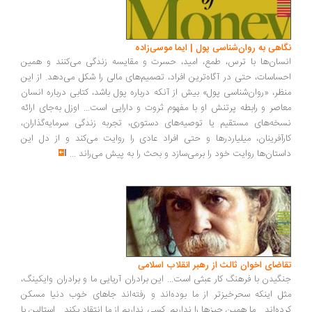
نگاهی به روان‌شناسی پول | ایما موسی‌زاده
انسان‌ها با ترس، طمع، امید، حسرت و مقایسه زندگی می‌کنند و همین
احساسات، حتی در آگاه‌ترین افراد، تصمیم‌های مالی را شکل می‌دهد. از این
منظر، «روان‌شناسی پول» بیش از آنکه درباره پول باشد، کتابی درباره انسان
معاصر و رابطه پرتنش او با مفهوم ثروت و دارایی است... اوزل به‌جای ارائه
نسخه‌های مستقیم یا توصیه‌های دستوری، تجربه زندگی سرمایه‌گذاران،
کارآفرینان، میلیاردرها و حتی افراد عادی را روایت می‌کند و از دل این
داستان‌ها روایت خود را برمی‌سازد و بحث را به پیش می‌راند
...
تقاضای اخوان ثالث از رهبر انقلاب اسلامی
جنگیدن با فرهنگ کار عبثی است... این برادران آریایی ما و برادران وایکینگ،
مثل اینکه سحرخیزتر از ما بوده‌اند و رفته‌اند جاهای خوب دنیا مسکن
کرده‌اند... ما همین چیزها را نداریم. کسی نداریم از ما انتقاد بکند... استالین با