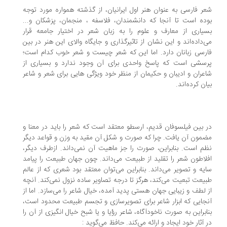
شعر فارسی به عنوان هنر اول ایرانیان، از گذشته همواره مورد توجه
بوده است تا آنجا که دانشمندان، فلاسفه ، منجمان، پزشکان و...
بسیاری از معارف و علوم را به زبان شعر در اختیار جامعه قرار
می‌داده‌اند و این نشان از تاثیرگذاری و جایگاه والای این هنر در بین
فارسی زبانان دارد. اما این که شعر چیست و شعر خوب کدام است؛
پرسشی است که پاسخ واحدی برای آن وجود ندارد و بسیاری از
شاعران و ادیبان و حکیمان از منظر خود ویژگی هایی برای شعر و شاعر
بیان کرده‌اند.
در بین فیلسوفان قدیم، ارسطو معتقد است که شعر را باید در معنا و
مضمون آن یافت. چرا که صورت و شکل آن مقید به وزن و قواعد دیگر
نظم است. بنابراین، صورت را جز ماهیت آن نمی‌داند. ازطرف دیگر،
افلاطون شعر را تقلید از طبیعت می‌داند. چون جهان طبیعت را پیامد
سایه و تصویر می‌داند. بنابراین می‌توان معتقد بود شعری که از عالم
طبیعت تبعیت می‌کند، هرگز تا درجه تصاویر ساده نزول نمی‌کند. آنچه
از لطف و زیبایی جهان هستی پدید آمده، خیال شاعر را می‌سازد. اما از
آنجایی که ابزار شاعر برای تصویرسازی و تجسم طبیعت محدود است،
بنابراین به صورت ناخودآگاه، شاعر رؤیا و یا شبح خیال انگیزی از آن را
در آثار خود ایجاد و ارائه می‌کند. حافظ می‌گوید :