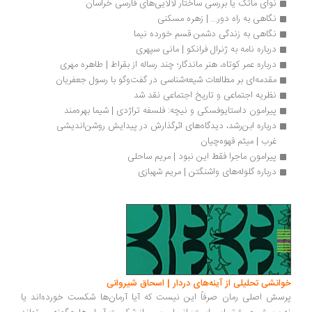
نوای ماتک یا بررسی ساختار لالایی‌های فارسی خراسان
نگاهی به راه دور... | زهره مسکنی
نگاهی به زندگی دشمن قسم خورده نیما
درباره نامه به ژنرال فرانکو | مانی سپهری
درباره عمر کوتاه، هنر ماندگار؛ چند رساله از بقراط | طاهره مهری
مقدمه‌ای بر مطالعات شیعه‌شناسی در گفت‌وگو با رسول جعفریان
نظریه اجتماعی و تاریخ اجتماعی نقد شد
پیرامون داستایوفسکی و نیچه: فلسفه تراژدی | شیما بهره‌مند
درباره ابن‌رشد، دیدگاه‌های اثرگذارش در پیدایش روشن‌اندیشی 
غرب | میثم قهوه‌چیان
پیرامون ماجرا فقط این نبود | مریم ساحلی
درباره گلوله‌های واشنگتن | مریم شهبازی
خوانشی تحلیلی از آینه‌های دردار | اسحاق شیروانی
پرسش اصلی رمان صرفاً این نیست که آیا آرمان‌ها شکست خورده‌اند یا