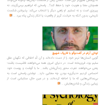
نه.پرسش عمیق‌تر این است: انسان پس از شکست آرمان‌ها چگونه می‌تواند
همچنان معنا و هویت خود را حفظ کند؟... پاسخی که ابراهیم برمی‌گزیند، نه
پیروزی است و نه تسلیم. او راهی دیگر را انتخاب می‌کند: پذیرفتن شکست
تاریخی، بدون آنکه به خیانت، گریز از واقعیت یا انکار زندگی پناه ببرد
...
اونای آرام در گفت‌وگو با فاروک شهیچ‭
گویی انسان‌ها ترمزِ خود را از دست داده‌اند و آن کُدِ اخلاقی که نگهبان عقل
سلیم بود، فروریخته است. در دنیای امروز، همه می‌خواهند فاشیست باشند؛
یعنی می‌خواهند نفرت، محورِ زندگی‌شان باشد... ما با گوشت و پوست خود
احساس کردیم «دیگری» بودن چه معنایی دارد... نوشتن پاسخی است به
بی‌عدالتی‌هایی که ما را احاطه کرده‌اند، و در عین حال، ستایشی است از
زیبایی زندگی و شادی‌هایش
...