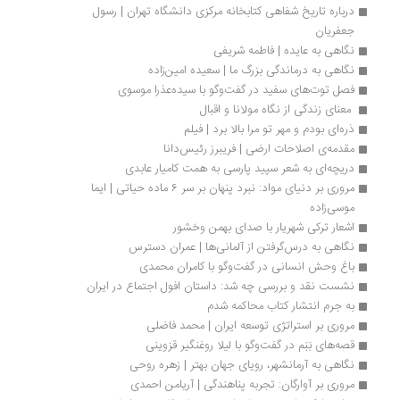
درباره تاریخ شفاهی کتابخانه مرکزی دانشگاه تهران | رسول 
جعفریان
نگاهی به عایده | فاطمه شریفی
نگاهی به درماندگی بزرگ ما | سعیده امین‌زاده
فصل توت‌های سفید در گفت‌وگو با سیده‌عذرا موسوی
 معنای زندگی از نگاه مولانا و اقبال 
ذره‌ای بودم و مهر تو مرا بالا برد | فیلم
مقدمه‌ی اصلاحات ارضی | فریبرز رئیس‌دانا 
دریچه‌ای به شعر سپید پارسی به همت کامیار عابدی
مروری بر دنیای مواد: نبرد پنهان بر سر 6 ماده حیاتی | ایما 
موسی‌زاده
اشعار ترکی شهریار با صدای بهمن وخشور
نگاهی به درس‌گرفتن از آلمانی‌ها | عمران دسترس
باغ وحش انسانی در گفت‌وگو با کامران محمدی
نشست نقد و بررسی چه شد: داستان افول اجتماع در ایران
به جرم انتشار کتاب محاکمه شدم
مروری بر استراتژی توسعه ایران | محمد فاضلی
قصه‌های بَبَم در گفت‌وگو با لیلا روغنگیر قزوینی 
نگاهی به آرمانشهر، رویای جهان بهتر | زهره روحی
مروری بر آوارگان: تجربه پناهندگی | آریامن احمدی