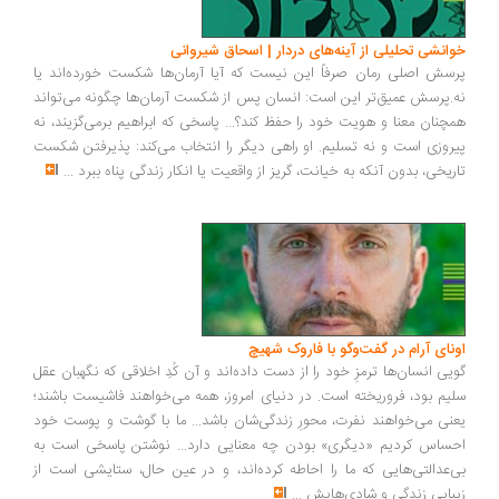
خوانشی تحلیلی از آینه‌های دردار | اسحاق شیروانی
پرسش اصلی رمان صرفاً این نیست که آیا آرمان‌ها شکست خورده‌اند یا
نه.پرسش عمیق‌تر این است: انسان پس از شکست آرمان‌ها چگونه می‌تواند
همچنان معنا و هویت خود را حفظ کند؟... پاسخی که ابراهیم برمی‌گزیند، نه
پیروزی است و نه تسلیم. او راهی دیگر را انتخاب می‌کند: پذیرفتن شکست
تاریخی، بدون آنکه به خیانت، گریز از واقعیت یا انکار زندگی پناه ببرد
...
اونای آرام در گفت‌وگو با فاروک شهیچ‭
گویی انسان‌ها ترمزِ خود را از دست داده‌اند و آن کُدِ اخلاقی که نگهبان عقل
سلیم بود، فروریخته است. در دنیای امروز، همه می‌خواهند فاشیست باشند؛
یعنی می‌خواهند نفرت، محورِ زندگی‌شان باشد... ما با گوشت و پوست خود
احساس کردیم «دیگری» بودن چه معنایی دارد... نوشتن پاسخی است به
بی‌عدالتی‌هایی که ما را احاطه کرده‌اند، و در عین حال، ستایشی است از
زیبایی زندگی و شادی‌هایش
...