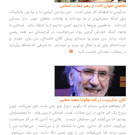
تقاضای اخوان ثالث از رهبر انقلاب اسلامی
جنگیدن با فرهنگ کار عبثی است... این برادران آریایی ما و برادران وایکینگ،
مثل اینکه سحرخیزتر از ما بوده‌اند و رفته‌اند جاهای خوب دنیا مسکن
کرده‌اند... ما همین چیزها را نداریم. کسی نداریم از ما انتقاد بکند... استالین با
وجود اینکه خودش گرجی بود، می‌خواست در گرجستان نیز همه روسی
حرف بزنند...من میرم رو میندازم پیش آقای خامنه‌ای، من برای خودم رو
نینداخته‌ام برای تو و امثال تو میرم رو میندازم... به شرطی که شماها برگردید
در مملکت خودتان خدمت کنید
...
آقای سناریست در گفت‌وگو با سعید مطلبی
اگر بخواهم فیلمی بسازم که بگویم دروغ چیز بدی است باور نمی‌کنند، چون
دروغ یک امر جاری در این مملکت است. قبحش از بین رفته... ما بچه‌مسلمان
بودیم. اما می‌گفتند این مسلمان نیست... وقتی به آدمی که در کار سینماست
می‌گویند اجازه کار نداری، یعنی با شکنجه او را می‌کشند... می‌توانند من را
زمین بزنند اما نمی‌توانند من را روی زمین نگه دارند، من بلند می‌شوم...