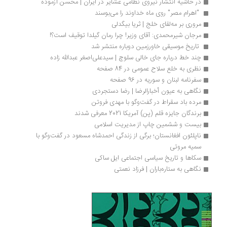
در حاشیه انتشار نیروی نظامی عشایر در ایران | محسن آزموده
 "اهرام مصر" روی ماه ‌خداوند را می‌بوسند 
مروری بر مه‌لقای خلج | ثریا بیگدلی
مرجان شیرمحمدی: آقای وزیر! چرا رمان گیلدا توقیف است؟!
 تاریخ موسیقی خاورزمین دوباره منتشر شد
چند خط درباره جای خالی سلوچ | سیدعلی‌اصغر عبدالله زاده
نظری به خلع سلاح عمومی در 84 صفحه
سفرنامه لبنان و سوریه در 96 صفحه
نگاهی به عیون أخبارالرضا | رضا دستجردی
مرده باد سقراط در گفت‌وگو با مهدی فروتن 
برندگان جایزه قلم (پن) آمریکا 2021 معرفی شدند
بیست و ششمین چاپ از مدیریت اسلامی
ناپلئون افغانستان؛ برگی از زندگی احمدشاه مسعود در گفت‌وگو با 
سمیه مروتی
سکاها و تاریخ سیاسی اجتماعی ایل ساکی
نگاهی به ستاره‌‏باران | فرزاد نعمتی