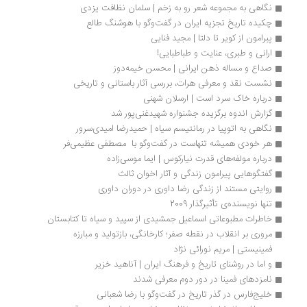
نگاهی به مجموعه شعر رو به زخم | سلمان نظافت یزدی
چکیده تاریخ تجزیه ایران در گفت‌وگو با هوشنگ طالع
پبرامون از کویر تا دلتا | مجید فنایی
ارانی و طبری، عنایت و طباطبایی!
صداع و مساله ذهن ایرانی | محسن خیمه‌دوز
نشست نقد و معرفی هرات، بررسی آثار باستانی و تاریخی
درباره خاک سرد است | ارسلان شهنی
گزارش اندوه برگزیده جشنواره شهیدغنی‌پور شد
نگاهی به اتوپیا در رمانتیسم سیاه | حمیدرضا امیدی‌سرور
هر خودی همیشه تنهاست در گفت‌وگو با  مصطفی عظیمی‌فر
درباره مولفه‌های قدرت نیارکوس | ایما موسی‌زاده
گفتگوهایی پیرامون زندگی و آثار اخوان ثالث 
روایتی مستند از زندگی رضا داوری در دوران داوری
تنها نویسنده‌ی تأثیرگذار 2009 
خاطرات مطبوعاتی اسماعیل جمشیدی از سپید و سیاه تا کتابستان
مروری بر انقلاب در نقطه صفر؛ کارخانگی، بازتولید و مبارزه 
فمینیستی | مریم نورائی نژاد
و اما در روشنای تاریخ و فرهنگ ایران | آناهید خزیر
نامزدهای فمینا در دور دوم معرفی شدند
خلیج‌فارس در گذر تاریخ در گفت‌وگو با رضا شعبانی