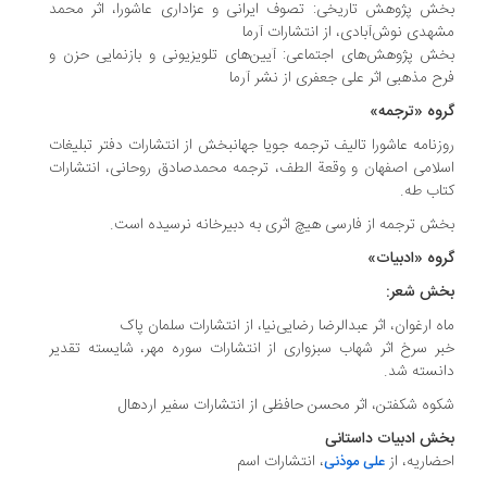
بخش پژوهش تاریخی: تصوف ایرانی و عزاداری عاشورا، اثر محمد
مشهدی نوش‌آبادی، از انتشارات آرما
بخش پژوهش‌های اجتماعی: آیین‌های تلویزیونی و بازنمایی حزن و
فرح مذهبی اثر علی جعفری از نشر آرما
گروه «ترجمه»
روزنامه عاشورا تالیف ترجمه‌ جویا جهانبخش از انتشارات دفتر تبلیغات
اسلامی اصفهان و وقعة الطف، ترجمه‌ محمدصادق روحانی، انتشارات
کتاب طه.
بخش ترجمه از فارسی هیچ اثری به دبیرخانه نرسیده است.
گروه «ادبیات»
بخش شعر:
ماه ارغوان، اثر عبدالرضا رضایی‌نیا، از انتشارات سلمان پاک
خبر سرخ اثر شهاب سبزواری از انتشارات سوره مهر، شایسته تقدیر
دانسته شد.
شکوه شکفتن، اثر محسن حافظی از انتشارات سفیر اردهال
بخش ادبیات داستانی
احضاریه، از
، انتشارات اسم
علی موذنی