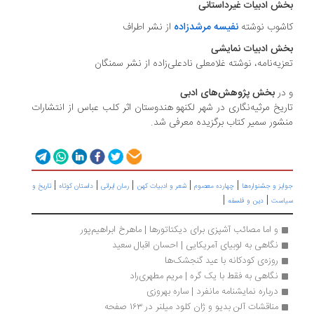
بخش ادبیات غیرداستانی
کاشوب نوشته
نفیسه مرشدزاده
از نشر اطراف
بخش ادبیات نمایشی
تعزیه‌نامه، نوشته غلامعلی نادعلی‌زاده از نشر سمنگان
و در
بخش پژوهش‌های ادبی
تاریخ مرثیه‌نگاری در شهر لکنهو هندوستان اثر کلب عباس از انتشارات
منشور سمیر کتاب برگزیده معرفی شد.
|
|
|
|
|
جوایز و جشنواره‌ها
چهارده معصوم
شعر و ادبیات کهن
رمان ایرانی
داستان کوتاه
تاریخ و
|
|
سیاست
دین و فلسفه
و اما مصائب آشپزی برای دیکتاتورها | ماهرخ ابراهیم‌پور
نگاهی به لوبیای آمریکایی | احسان اقبال سعید
روزه‌‌ی کودکانه با عید گنجشک‌ها
نگاهی به فقط با یک گره | مریم مطهری‌راد
درباره نمایشنامه مانفرد | ساره بهروزی
مناقشات آلن بدیو و ژان کلود میلنر در ۱۶۳ صفحه