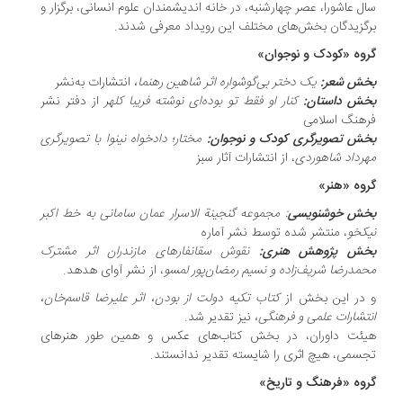
سال عاشورا، عصر چهارشنبه، در خانه اندیشمندان علوم انسانی، برگزار و
برگزیدگان بخش‌های مختلف این رویداد معرفی شدند.
گروه «کودک و نوجوان»
بخش شعر:
یک دختر بی‌گوشواره اثر شاهین رهنما،
انتشارات به‌نشر
بخش داستان:
کنار او فقط تو بوده‌ای نوشته فریبا کلهر
از دفتر نشر
فرهنگ اسلامی
بخش تصویرگری کودک و نوجوان:
مختار؛ دادخواه نینوا با تصویرگری
مهرداد شاهوردی
، از انتشارات آثار سبز
گروه «هنر»
بخش خوشنویسی
: مجموعه گنجینة الاسرار عمان سامانی به خط اکبر
نیکخو
، منتشر شده توسط نشر آماره
بخش پژوهش هنری:
نقوش سقانفارهای مازندران اثر مشترک
محمدرضا شریف‌زاده و نسیم رمضان‌پور لمسو
، از نشر آوای هدهد.
و در این بخش از
کتاب تکیه دولت از بودن، اثر علیرضا قاسم‌خان،
انتشارات علمی و فرهنگی،
نیز تقدیر شد.
هیئت داوران، در بخش کتاب‌های عکس و همین طور هنرهای
تجسمی، هیچ اثری را شایسته تقدیر ندانستند.
گروه «فرهنگ و تاریخ»