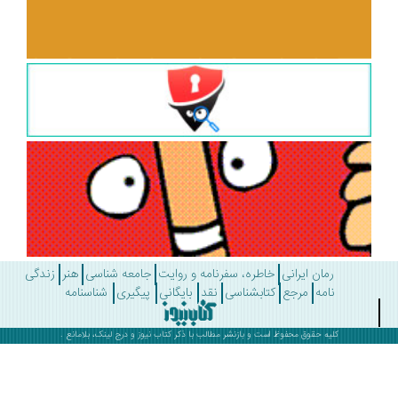
رمان ایرانی
خاطره، سفرنامه و روایت
جامعه شناسی
هنر
زندگی
نامه
مرجع
کتابشناسی
نقد
بایگانی
پیگیری
شناسنامه
کلیه حقوق محفوظ است و بازنشر مطالب با ذکر
کتاب نیوز
و درج لینک، بلامانع .