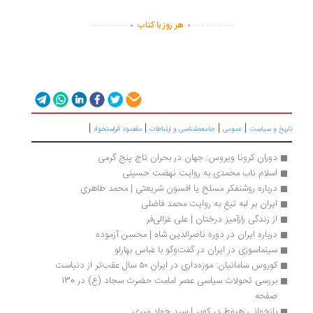
.
.
..............
...............
هر روز با کتاب
|
|
|
|
ریخ و سیاست
عمومی
جامعه‌شناسی و ارتباطات
مقصود فراستخواه
دوران کرونا ویروس: جهان در بحران تاج پنج گرمی
اسلام ناب محمدی به روایت نهضت حسینی
درباره روشنفکر مسلح یا افسون شریعتی | محمد طاهری
ایران بر لبه تیغ به روایت محمد فاضلی
از زندگی رازآمیز درختان | علی غزالی‌فر
درباره ایران در دوره ناصرالدین شاه | محسن آزموده
سینماسوزی در ایران در گفت‌وگو با عباس بهارلو
کوروس سامانیان: موزه‌داری در ایران ۵۰ سال عقب‌تر از دنیاست
بررسی تحولات سیاسی عصر امامت حضرت سجاد (ع) در 130 
صفحه
بازخوانی هبوط در کویر | سید جواد میری