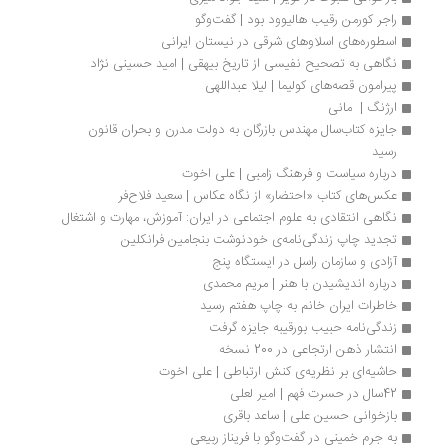
راجر کورمن رقیب هالیوود بود | گفت‌وگو
اسطوره‌های اسلاوهای شرقی در نیستان ایرانی
نگاهی به تصحیح نفیسی از تاریخ بیهقی | امید حسینی نژاد
پیرامون قصه‌های کولیما | لیلا عبداللهی
ارژنگ |  مانی
جایزه کتاب‌سال مهندس بازرگان به دولت مدرن و بحران قانون 
رسید
درباره سیاست و فرهنگ زامبی | علی اخوت
عکس‌های کتاب «احتضار» از نگاه عکاس | سعید فلاح‌فر
نگاهی انتقادی به علوم اجتماعی در ایران: آموزش، مهارت و اشتغال
تجدید چاپ زندگی‌نامه‌ی خودنوشت بنجامین فرانکلین
آزادی و سازمان راسل در ایستگاه پنج
درباره اندیشیدن با هنر | مریم محمدی
خاطرات ایران خانم به چاپ هفتم رسید
زندگی‌نامه‌ حبیب بورقیبه جایزه گرفت
انتشار ذهن ارتجاعی در 200 نسخه
حاشیه‌ای بر نظریه‌ی کنش ارتباطی | علی اخوت
42سال در حسرت فهم | امیر لعلی
بازخوانی حسین علی | ساعد باقری
به جرم خمینی در گفت‌وگو با فریناز ربیعی