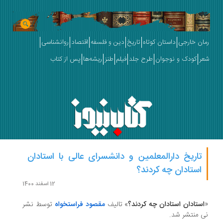
ان خارجی
داستان کوتاه
تاریخ
دین و فلسفه
اقتصاد
روانشناسی
ر
کودک و نوجوان
طرح جلد
فیلم
طنز
ریشه‌ها
پس از کتاب
تاریخ دارالمعلمین و دانشسرای عالی با استادان
استادان چه کردند؟
12 اسفند 1400
ستادان استادان چه کردند؟
» تالیف
مقصود فراستخواه
توسط نشر
 منتشر شد.