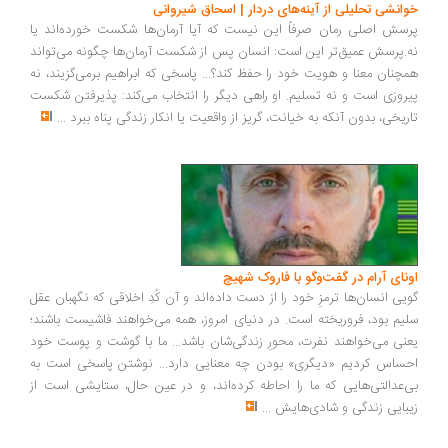
انشی تحلیلی از آینه‌های دردار | اسحاق شیروانی
سش اصلی رمان صرفاً این نیست که آیا آرمان‌ها شکست خورده‌اند یا
.پرسش عمیق‌تر این است: انسان پس از شکست آرمان‌ها چگونه می‌تواند
چنان معنا و هویت خود را حفظ کند؟... پاسخی که ابراهیم برمی‌گزیند، نه
روزی است و نه تسلیم. او راهی دیگر را انتخاب می‌کند: پذیرفتن شکست
ریخی، بدون آنکه به خیانت، گریز از واقعیت یا انکار زندگی پناه ببرد
...
ونای آرام در گفت‌وگو با فاروک شهیچ
یی انسان‌ها ترمزِ خود را از دست داده‌اند و آن کُدِ اخلاقی که نگهبان عقل
یم بود، فروریخته است. در دنیای امروز، همه می‌خواهند فاشیست باشند؛
نی می‌خواهند نفرت، محورِ زندگی‌شان باشد... ما با گوشت و پوست خود
ساس کردیم «دیگری» بودن چه معنایی دارد... نوشتن پاسخی است به
‌عدالتی‌هایی که ما را احاطه کرده‌اند، و در عین حال، ستایشی است از
بایی زندگی و شادی‌هایش
...