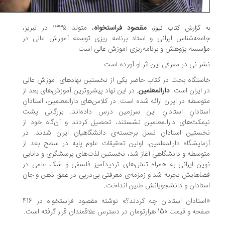
مقصود فراستخواه
، متولد ۱۳۳۵ در تبریز،
 گزارش
کتاب نیوز
،
معه‌شناس ایرانی و استاد برنامه ریزی توسعه آموزش عالی در
سسه پژوهش و برنامه‌ریزی آموزش عالی است.
ر نی در معرفی این اثر او آورده است:
ستگاه بحث در کتاب حاضر یکی از نخستین نهادهای آموزشِ عالی
 ایران است:
دارالمعلمین
. در این نهاد پیشروترین آموزش‌های بعد از
وسطه در ایران ارائه شده است. در کلاس‌های دارالمعلمین، استادانِ
تادانِ استادانِ این سرزمین درس داده‌اند. بزرگانی پشت
مکت‌های دارالمعلمین نشستند، تحصیل کردند و آن‌گاه خود از
ستین استادانِ نسل برجسته‌ی دانشگاهیان ایران شدند. در
مایشگاه دارالمعلمین، اولین تحقیقات علوم پایه در سطح بعد از
وسطه و دانشگاهی آغاز شد، نخستین لذت‌های پرسشگری و دانایی
ین ایرانی به همراه تنش‌های تردیدآمیز فلسفی و شک علمی در
اهایش تجربه شد و زمزمه‌ی معرفتی پی‌درپی در عمق ذهن و جان
تادان و دانشجویانش طنین انداخت.
«استادان استادان چه کردند؟» نوشته مقصود فراستخواه در 416
قیمت 150 هزارتومان در دسترس علاقمندان قرار گرفته است.