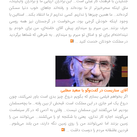
گیدن با فرهنگ کار عبثی است... این برادران آریایی ما و برادران وایکینگ،
ل اینکه سحرخیزتر از ما بوده‌اند و رفته‌اند جاهای خوب دنیا مسکن
ده‌اند... ما همین چیزها را نداریم. کسی نداریم از ما انتقاد بکند... استالین با
ود اینکه خودش گرجی بود، می‌خواست در گرجستان نیز همه روسی
ف بزنند...من میرم رو میندازم پیش آقای خامنه‌ای، من برای خودم رو
نداخته‌ام برای تو و امثال تو میرم رو میندازم... به شرطی که شماها برگردید
 مملکت خودتان خدمت کنید
...
ای سناریست در گفت‌وگو با سعید مطلبی
ر بخواهم فیلمی بسازم که بگویم دروغ چیز بدی است باور نمی‌کنند، چون
وغ یک امر جاری در این مملکت است. قبحش از بین رفته... ما بچه‌مسلمان
دیم. اما می‌گفتند این مسلمان نیست... وقتی به آدمی که در کار سینماست
‌گویند اجازه کار نداری، یعنی با شکنجه او را می‌کشند... می‌توانند من را
ین بزنند اما نمی‌توانند من را روی زمین نگه دارند، من بلند می‌شوم...
دین عاشقانه مردم را دوست داشت
...