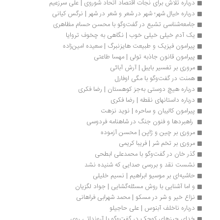
درباره تلاش برای نجات اقتصاد اتحاد شوروی | علی سرزعیم
درباره خیال شهر؛ شهر در شعر و شعر در شهر | نرگس کیانی
جامعه‌شناسی تشیع در گفت‌وگو با محسن حسام مظاهری
یک آدم خیلی خیلی خوب | نگاهی به چخوف تروایا
پیرامون فیزیک و طبیعت هایزنبرگ | سعیده امین‌زاده
پیرامون قانون جاذبه تولی | مهسا طاعتی
مروری بر تفسیر بایبل | آرش آبائی
همنت در گفت‌وگو با مگی اوفارل
درباره هیچ دوستی به‌جز کوهستان | رضا فکری
درباره داستانهای نقطه | رضا فکری
پیرامون کالیبان و ساحره | نوید نزهت
 راهبردها و فنون جنگ در شاهنامه فردوسی 
مروری بر چین و ژاپن | محسن آزموده
مروری بر تخم شر | فریبا کریمی
گذر خان در گفت‌وگو با محمدعلی ابطحی
نشست نقد و بررسی صدایی که شنیده نشد
حاشیه‌ای بر موسیو ابراهیم | نسیم خلیلی
و اما آشنایی با روش مسئله‌گشایی | جواد لگزیان
نزاع خیر و شر در مسکو | محمد شهرابی فراهانی
درباره ناخلف آبنوس | علی حاجیلو 
خدای چیزهای کوچک در گفت‌وگو با آرونداتی روی