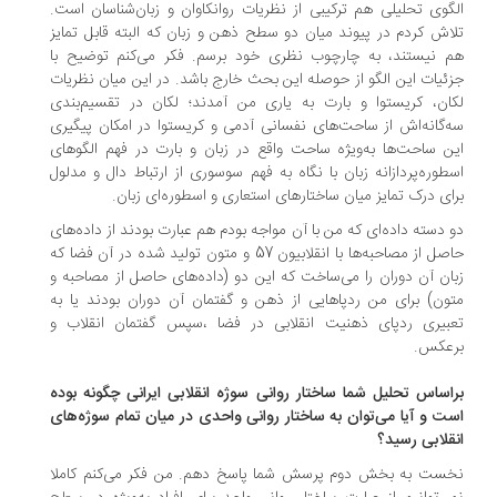
گوی تحلیلی هم ترکیبی از نظریات روانکاوان و زبان‌شناسان است.
اش کردم در پیوند میان دو سطح ذهن و زبان که البته قابل تمایز
 نیستند، به چارچوب نظری خود برسم. فکر می‌کنم توضیح با
ئیات این الگو از حوصله این بحث خارج باشد. در این میان نظریات
ان، کریستوا و بارت به یاری من آمدند؛ لکان در تقسیم‌بندی
‌گانه‌اش از ساحت‌های نفسانی آدمی و کریستوا در امکان پیگیری
ن ساحت‌ها به‌ویژه ساحت واقع در زبان و بارت در فهم الگوهای
طوره‌پردازانه زبان با نگاه به فهم سوسوری از ارتباط دال و مدلول
ای درک تمایز میان ساختارهای استعاری و اسطوره‌ای زبان.
 دسته داده‌ای که من با آن مواجه بودم هم عبارت بودند از داده‌های
حاصل از مصاحبه‌ها با انقلابیون 57 و متون تولید شده در آن فضا که
ان آن دوران را می‌ساخت که این دو (داده‌های حاصل از مصاحبه و
ون) برای من ردپاهایی از ذهن و گفتمان آن دوران بودند یا به
بیری ردپای ذهنیت انقلابی در فضا ،سپس گفتمان انقلاب و
عکس.
اساس تحلیل شما ساختار روانی سوژه انقلابی ایرانی چگونه بوده
ت و آیا می‌توان به ساختار روانی واحدی در میان تمام سوژه‌های
قلابی رسید؟
ست به بخش دوم پرسش شما پاسخ دهم. من فکر می‌کنم کاملا