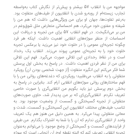
مواجهه من با انقلاب 57 بیشتر و پیش‌تر از نگارش کتاب به‌واسطه
ارب زیسته‌ام از رو‌به‌رو شدن با انقلابیون از طیف‌های متفاوت بود.
‌رغم تفاوت‌ها، جهان او برای من ویژگی‌هایی داشت که هم من را
فته و مفتون خود می‌کرد، هم احساساتی متعارض مثل شوق‌وغم در
من بر می‌انگیخت. در فهم انقلاب 57 برای من تجربه و دریافت این
ساسات از منظر سوژه‌های انقلابی اهمیت داشت. اینکه هر فرد
ونه تجربه‌ای عمومی را در خلوت خود نیز می‌زید یا برعکس تجربه
وت خود را به تجربه‌ای عمومی پیوند می‌زند. انقلاب یک رخداد
ت و در نقاط رخدادی این تلاقی صورت می‌گیرد. فهم این تلاقی
ای من از نظر فردی اهمیت داشت. در پاسخ به بخش اول پرسش
ا فکر می‌کنم این انگیزه متفاوت (از جهت شخصی بودن آن) رویکرد
فاوتی را به انقلاب می‌طلبید؛ رویکردی که دغدغه‌های روانی من را با
م ساختارهای روانی سوژه‌های انقلابی آرام کند. بنابراین در پاسخ به
ش دوم پرسش نیز باید بگویم من انقلابی‌گری را صورت خاصی
ریف نکردم. انقلابی‌گری‌ای که بر من پدیدار شد، حاوی صورت‌های
فاوتی از تجربه گسیختگی و گسست از وضعیت موجود بود. به
اسب طیف‌های مختلف انقلابیون این گسیختگی و گسست، شدت و
انی متفاوتی پیدا می‌کرد. به همین دلیل من هنوز هم یک تعریف
حد از انقلابی‌گری ندارم که آن را با شما به اشتراک بگذارم. من طیفی
 فرآیندهای گسست و گسیختگی از وضع موجود را می‌توانم به‌عنوان
ربه انقلابی تعریف کنم که البته نقطه اوج آن آنجایی است که سوژه