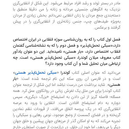
در در بستر تولد و رشد افراد مرتبط می‌شود. این شکل از انقلابی‌گری
دیک به الگوهای جنسیتی مردانه و زنانه را من دقیقا منطبق با
ته‌بندی جمع مردان یا زنان انقلابی نمی‌دانم. بخش زیادی از مردان
‌ویژه طیف‌های چپ، جنس زنانه‌تری از انقلابی‌گری را در پیش
فتند و برعکس.
ل اول کتاب را که به روان‌شناسی سوژه انقلابی در ایران اختصاص
رد،«سبکی تحمل‌ناپذیر» و فصل دوم را که به نشانه‌شناسی گفتمان
قلاب اختصاص دارد، «بار هستی» نامیده‌اید. این دو عنوان یادآور
اب معروف میلان کوندرا، «سبکی تحمل‌ناپذیر هستی» است. چه
تباطی میان تحلیل شما و آن کتاب وجود دارد؟
‌دانید که عنوان اصلی کتاب
کوندرا
«
سبکی تحمل‌ناپذیر هستی
»
ت و در فارسی آن روی سکه این نام ترجمه شده است: «
بار
ستی
». شاید برداشت من درست نباشد اما این شکل از ترجمه عنوان
اب کوندرا برای من مثل یک لغزش زبانی در روانکاوی عمل کرد. همه
ئله؛ فاصله گریز از تن دادن به استیضاح «بزرگ دیگری»، سپس
باره به دام استیضاح افتادن است. انقلابی با ورود به عرصه
قلابی‌گری که در یک پروسه اتفاق می‌افتد، از قیودات نظم نمادین
یخته و در فضای گسستِ از وضع موجود، نوعی رهایی و سبکبالی را
ربه می‌کند که به او امکان گذر از مرزهای جهانِ پیشین و خلق جهان
گر را می‌دهد، اما خود آن خلق، در درازمدت از صورت استعاری خارج