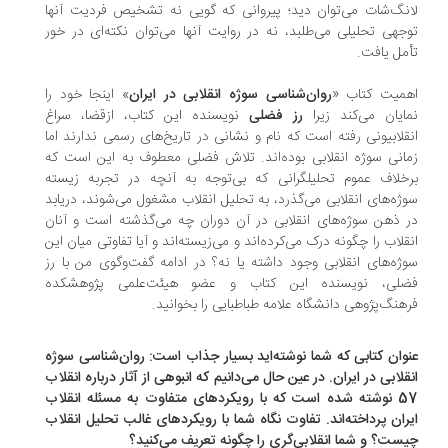
نگ‌شات می‌توان دید؛ پیروانی که گویی نه تشخیص فردیت آنها
جهی تحلیلی می‌طلبد، نه در روایت آنها می‌توان نکته‌ای در خور
مل یافت.
میت کتاب «
روان‌شناسی سوژه انقلابی در ایران
» اینجا خود را
ایان می‌کند زیرا
رز فضلی
نویسنده این کتاب، ازقضا، سراغ
قلابیونی رفته است که نام و نشانی در تاریخ‌های رسمی ندارند اما
انی سوژه انقلابی بوده‌اند. تلاش فضلی معطوف به این است که
خلاف عموم تحلیلگرانی که بی‌توجه به آنچه در تجربه زیسته
ژه‌های انقلابی می‌گذرد، به تحلیل انقلاب مشغول می‌شوند، دریابد
 ذهن سوژه‌های انقلابی در آن دوران چه می‌گذشته است و آنان
قلاب را چگونه درک می‌کرده‌اند و می‌زیسته‌اند و آیا تفاوتی میان این
ژه‌های انقلابی وجود داشته یا نه؟ در ادامه گفت‌وگوی من با رز
لی، نویسنده این کتاب و عضو هیئت‌علمی پژوهشکده
هنگ‌پژوهی دانشگاه علامه طباطبایی را بخوانید.
وان کتابی که شما نوشته‌اید بسیار جذاب است: روان‌شناسی سوژه
قلابی در ایران. در عین حال می‌دانیم که انبوهی از آثار درباره انقلاب
57 نوشته شده است که با رویکردهای متفاوت به مسئله انقلاب
ران پرداخته‌اند. تفاوت نگاه شما با رویکردهای غالب تحلیل انقلاب
ست؟ و شما انقلابی‌گری را چگونه تعریف می‌کنید؟