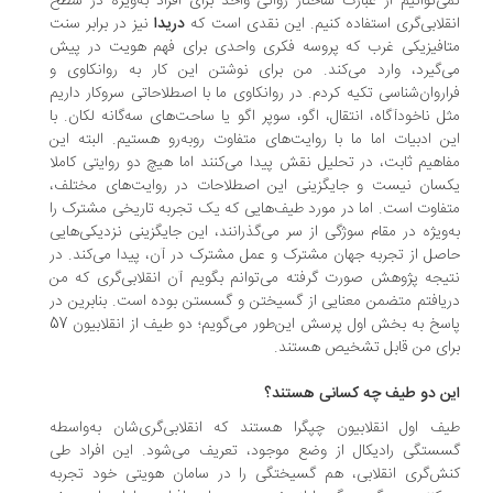
ی‌توانیم از عبارت ساختار روانی واحد برای افراد به‌ویژه در سطح
قلابی‌گری استفاده کنیم. این نقدی است که
دریدا
نیز در برابر سنت
افیزیکی غرب که پروسه فکری واحدی برای فهم هویت در پیش
‌گیرد، وارد می‌کند. من برای نوشتن این کار به روانکاوی و
اروان‌شناسی تکیه کردم. در روانکاوی ما با اصطلاحاتی سروکار داریم
ل ناخودآگاه، انتقال، اگو، سوپر اگو یا ساحت‌های سه‌گانه لکان. با
ن ادبیات اما ما با روایت‌های متفاوت رو‌به‌رو هستیم. البته این
اهیم ثابت، در تحلیل نقش پیدا می‌کنند اما هیچ دو روایتی کاملا
سان نیست و جایگزینی این اصطلاحات در روایت‌های مختلف،
فاوت است. اما در مورد طیف‌هایی که یک تجربه تاریخی مشترک را
‌ویژه در مقام سوژگی از سر می‌گذرانند، این جایگزینی نزدیکی‌هایی
صل از تجربه جهان مشترک و عمل مشترک در آن، پیدا می‌کند. در
یجه پژوهش صورت گرفته می‌توانم بگویم آن انقلابی‌گری که من
یافتم متضمن معنایی از گسیختن و گسستن بوده است. بنابرین در
پاسخ به بخش اول پرسش این‌طور می‌گویم؛ دو طیف از انقلابیون 57
ای من قابل تشخیص هستند.
ن دو طیف چه کسانی هستند؟
ف اول انقلابیون چپگرا هستند که انقلابی‌گری‌شان به‌واسطه
ستگی رادیکال از وضع موجود، تعریف می‌شود. این افراد طی
ش‌گری انقلابی، هم گسیختگی را در سامان هویتی خود تجربه