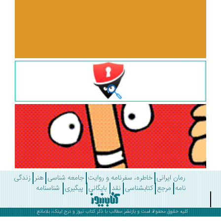
رمان ایرانی
خاطره، سفرنامه و روایت
جامعه شناسی
هنر
زندگی
نامه
مرجع
کتابشناسی
نقد
بایگانی
پیگیری
شناسنامه
کلیه حقوق محفوظ است و بازنشر مطالب با ذکر
کتاب نیوز
و درج لینک، بلامانع .