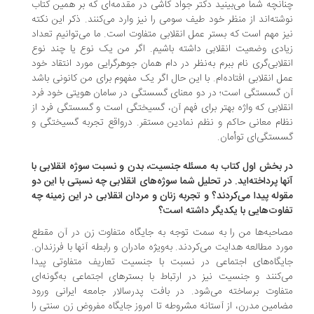
انچه شما می‌بینید دکتر جواد کاشی در مقدمه‌ای که بر همین کتاب
شته‌اند از منظر خود طیف سومی را نیز وارد می‌کنند. ذکر این نکته
ز مهم است که بستر عمل انقلابی متفاوت است. ما می‌توانیم تعداد
ادی وضعیت انقلابی داشته باشیم. اگر من یک نوع یا چند نوع
قلابی‌گری نام ببرم به‌نظر در دام همان جوهرگرایی مورد انتقاد خود
ل انقلابی افتاده‌ام. با این حال اگر یک مفهوم برای من کانونی باشد
 گسستگی است؛ در دو معنای گسستگی در سامان هویتی خود فرد
قلابی که واژه بهتر برای فهم آن، گسیختگی است و گسستگی فرد از
ام معانی حاکم و نظم نمادین مستقر. درواقع تجربه گسیختگی و
ستگی‌ای توأمان.
 بخش اول کتاب به مسئله جنسیت، بدن و نسبت سوژه انقلابی با
ها پرداخته‌اید. در تحلیل شما سوژه‌های انقلابی چه نسبتی با این دو
وله پیدا می‌کردند؟ و تجربه زنان و مردان انقلابی در این زمینه چه
اوت‌هایی با یکدیگر داشته است؟
احبه‌ها من را به سمت توجه به جایگاه متفاوت زن در آن مقطع
رد مطالعه هدایت می‌کردند. به‌ویژه مادران و رابطه آنها با فرزندان.
یگاه‌های اجتماعی در نسبت با جنسیت تعاریف متفاوتی پیدا
‌کنند و جنسیت نیز در ارتباط با بسترهای اجتماعی به‌گونه‌ای
فاوت برساخته می‌شود. در بافت پدرسالار جامعه ایرانی ورود
امین مدرن، از آستانه مشروطه تا امروز جایگاه مفروض زن سنتی را