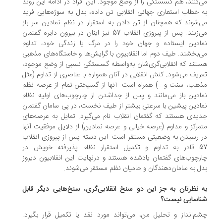
‌کنند، هم گسستگی را از وضع موجود. این افراد در ادامه این روند
 خطاب استعاری جهانی انقلابی تن داده، بدل به سوژه‌هایی فرید
‌شوند که همچنان از تن دادن به استقرار در نظم نمادین سر باز
می‌زنند. پس از پیروزی انقلاب 57 نیز اینان در بیرون دایره گفتمان
ادین ایستاده و جهان خود را در مرگ یا زندگی خود، تداوم
‌بخشند. طیف دوم اما انقلابیون با گرایش‌ها و خاستگاه‌های مذهبی
تند که انقلابی‌گری‌شان به‌واسطه گسستگی نسبی از وضع موجود،
ریف می‌شود. کنش انقلابی در آنان همواره با عناصری از تداوم (مثل
هب، سنت و...) همراه است. آنها از گسیختن تمام از عرصه نظم
ادین باز می‌مانند و پس از جداشدن از چارچوب‌های اولیه نظام
ادین پیشین با سرعتی بیشتر از طیف نخست، در پی سامان گفتمان
یدی هستند که گفتمان انقلاب نام می‌گیرد. تمایل به عرصه‌های
مرکز و مداوم (عرصه خیالی و عرصه نمادین) از دلایل موفقیت آنها
 رسیدن به وضعیتی مستقر است. این دسته پس از پیروزی انقلاب
57 قادر به تداوم و تکمیل استقرار نظام پذیرفته خویش در
رچوب‌های گفتمان یادشده هستند و درنهایت این انقلابیون دیروز
ل به سامان‌دهندگان و حامیان نظم مستقر می‌شوند.
 نظرتان به جز این دو سنخ انقلابی‌گری، سنخ‌هایی دیگر قابل
اسایی نیست؟
م‌انداز و تحلیل من، می‌تواند مورد نقد یا تکمیل قرار بگیرد.