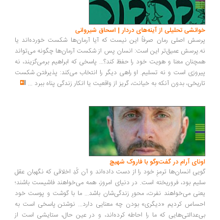
انشی تحلیلی از آینه‌های دردار | اسحاق شیروانی
سش اصلی رمان صرفاً این نیست که آیا آرمان‌ها شکست خورده‌اند یا
.پرسش عمیق‌تر این است: انسان پس از شکست آرمان‌ها چگونه می‌تواند
چنان معنا و هویت خود را حفظ کند؟... پاسخی که ابراهیم برمی‌گزیند، نه
روزی است و نه تسلیم. او راهی دیگر را انتخاب می‌کند: پذیرفتن شکست
ریخی، بدون آنکه به خیانت، گریز از واقعیت یا انکار زندگی پناه ببرد
...
ونای آرام در گفت‌وگو با فاروک شهیچ
یی انسان‌ها ترمزِ خود را از دست داده‌اند و آن کُدِ اخلاقی که نگهبان عقل
یم بود، فروریخته است. در دنیای امروز، همه می‌خواهند فاشیست باشند؛
نی می‌خواهند نفرت، محورِ زندگی‌شان باشد... ما با گوشت و پوست خود
ساس کردیم «دیگری» بودن چه معنایی دارد... نوشتن پاسخی است به
‌عدالتی‌هایی که ما را احاطه کرده‌اند، و در عین حال، ستایشی است از