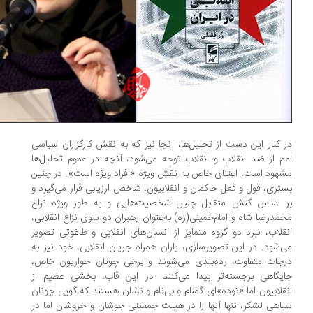
 کنار این دست از تحلیل‌ها، آنجا نیز که به نقش کارگزاران سیاسی
م از ضد انقلاب و انقلاب توجه می‌شود، آنچه در عموم تحلیل‌ها
هود است، اعتنای خاص به نقش ویژه «افراد ویژه است». در چنین
تری، قول و فعل حاکمان و انقلابیون، شاخص ارزیابی قرار می‌گیرد و
 اساس کنش متقابل چنین شخصیت‌هایی و به طور ویژه نزاع
مدرضا شاه و امام‌خمینی(ره) ‌به‌عنوان رهبران دو سوی نزاع انقلابی،
قلاب، نبرد دو گروه متمایز از انسان‌های انقلابی و طاغوتی تصویر
‌شود. در این تصویرسازی، یاران همراه جریان انقلابی، خود نیز به
جات متفاوت، رده‌بندی می‌شوند و برخی چونان حواریون خاص،
یگاهی برجسته‌تر پیدا می‌کنند. در این قاب، بخشی عظیم از
قلابیون اما «توده‌»ای گمنام و بی‌نام و نشان هستند که گویی چونان
اهی لشکر، تنها آنها را در هیبت جمعیتی جوشان و خروشان اما در