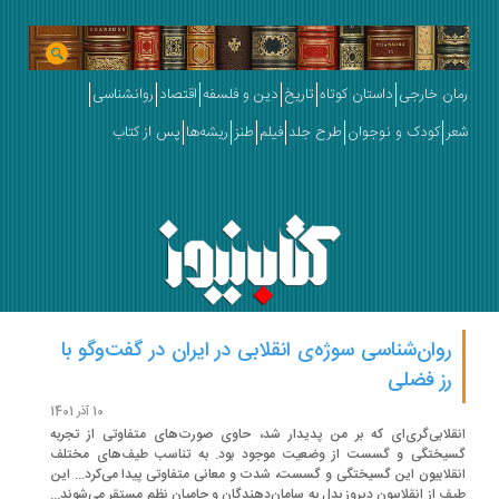
ان خارجی
داستان کوتاه
تاریخ
دین و فلسفه
اقتصاد
روانشناسی
ر
کودک و نوجوان
طرح جلد
فیلم
طنز
ریشه‌ها
پس از کتاب
روان‌شناسی سوژه‌ی انقلابی در ایران در گفت‌وگو با
رز فضلی
10 آذر 1401
قلابی‌گری‌ای که بر من پدیدار شد، حاوی صورت‌های متفاوتی از تجربه
یختگی و گسست از وضعیت موجود بود. به تناسب طیف‌های مختلف
قلابیون این گسیختگی و گسست، شدت و معانی متفاوتی پیدا می‌کرد... این
ف از انقلابیون دیروز بدل به سامان‌دهندگان و حامیان نظم مستقر می‌شوند...