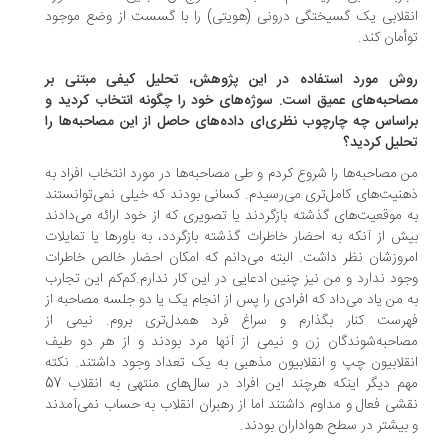
قلابی یک گسیختگی درونی (هویتی) را با گسست از وضع موجود
أمان کند.
ش مورد استفاده در این پژوهش، تحلیل کیفی مبتنی بر
احبه‌های عمیق است. سوژه‌های خود را چگونه انتخاب کردید و
اساس چه چارچوب نظری‌ای داده‌های حاصل از این مصاحبه‌ها را
لیل کردید؟
 مصاحبه‌ها را شروع کردم و طی مصاحبه‌ها در مورد انتخاب افراد به
نیت‌های کامل‌تری می‌رسیدم. کسانی بودند که خیلی نمی‌توانستند
 موقعیت‌های گذشته بازگردند یا تصویری که از خود ارائه می‌دادند
ش از آنکه به احضار خاطرات گذشته بازگردد، به باورها یا تمایلات
روزشان نظر داشت. البته می‌دانم که امکان احضار خالص خاطرات
ود ندارد و من نیز چنین ادعایی در این کار ندارم.کم‌کم این تجارب
 من یاد می‌داد که افرادی را پس از انجام یک یا دو جلسه مصاحبه از
رست کنار بگذارم و سراغ فرد همدل‌تری بروم. نیمی از
احبه‌شوندگان زن و نیمی از آنها مرد بودند و از هر دو طیف
قلابیون چپ و انقلابیون مذهبی به یک تعداد وجود داشتند. نکته
مهم دیگر اینکه هرچند این افراد در سال‌های منتهی به انقلاب 57
شی فعال و مداوم داشتند اما از رهبران انقلاب به حساب نمی‌آمدند
بیشتر در سطح هواداران بودند.