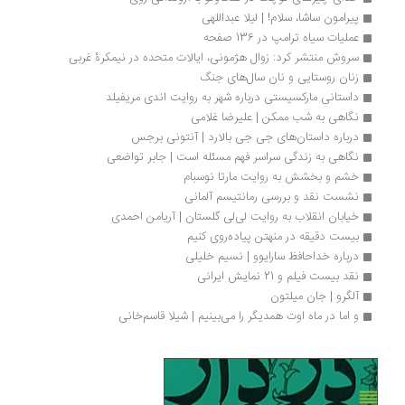
پیرامون ساشا، سلام! | لیلا عبداللهی
عملیات سیاه ترامپ در 136 صفحه
سروش منتشر کرد: زوال هژمونی، ایالات متحده در نیمکرۀ غربی
زنان روستایی و نان سال‌های جنگ
داستانی مارکسیستی درباره شهر به روایت اندی مریفیلد
نگاهی به شب ممکن | علیرضا غلامی
درباره داستان‌های جی جی بالارد | آنتونی برجس
نگاهی به زندگی سراسر فهم مسئله است | جابر تواضعی
خشم و بخشش به روایت مارتا نوسبام
نشست نقد و بررسی رمانتیسم آلمانی 
خیابان انقلاب به روایت لی‌لی گلستان | آریامن احمدی
بیست دقیقه در منهتن پیاده‌روی کنیم
درباره خداحافظ سارایوو | نسیم خلیلی
نقد بیست فیلم و 21 نمایش ایرانی
آلگرو | جان میلتون
و اما در ماه اوت همدیگر را می‌بینیم | شیلا قاسم‌خانی