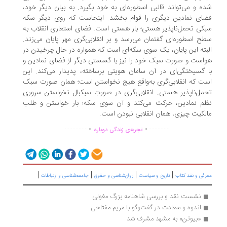
ه و می‌تواند قالبی اسطوره‌ای به خود بگیرد. به بیان دیگر خود،
ای نمادین دیگری را قوام بخشد. اینجاست که روی دیگر سکه
کی تحمل‌ناپذیر هستی؛ بار هستی است. فضای استعاری انقلاب به
ح اسطوره‌ای گفتمان می‌رسد و بر انقلابی‌گری مهر پایان می‌زند.
بته این پایان، یک سوی سکه‌ای است که همواره در حال چرخیدن در
است و صورت سبک خود را نیز با گسستی دیگر از فضای نمادین و
 گسیختگی‌ای در آن سامان هویتی برساخته، پدیدار می‌کند. این
ت که انقلابی‌گری به‌واقع هیچ نخواستن است؛ همان صورت سبک
مل‌ناپذیر هستی. انقلابی‌گری در صورتِ سبکبال نخواستن سروری
م نمادین، حرکت می‌کند و آن سوی سکه؛ بار خواستن و طلب
لکیت چیزی، همان انقلابی نبودن است.
.
.
...............
..............
تجربه‌ی زندگی دوباره
|
|
|
|
رفی و نقد کتاب
تاریخ و سیاست
روان‌شناسی و حقوق
جامعه‌شناسی و ارتباطات
نشست نقد و بررسی شاهنامه بزرگ مغولی
اندوه و سعادت در گفت‌وگو با مریم مفتاحی
«بیوتن» به مشهد مشرف شد