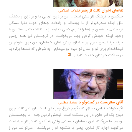
اضای اخوان ثالث از رهبر انقلاب اسلامی
گیدن با فرهنگ کار عبثی است... این برادران آریایی ما و برادران وایکینگ،
ل اینکه سحرخیزتر از ما بوده‌اند و رفته‌اند جاهای خوب دنیا مسکن
ده‌اند... ما همین چیزها را نداریم. کسی نداریم از ما انتقاد بکند... استالین با
ود اینکه خودش گرجی بود، می‌خواست در گرجستان نیز همه روسی
ف بزنند...من میرم رو میندازم پیش آقای خامنه‌ای، من برای خودم رو
نداخته‌ام برای تو و امثال تو میرم رو میندازم... به شرطی که شماها برگردید
 مملکت خودتان خدمت کنید
...
ای سناریست در گفت‌وگو با سعید مطلبی
ر بخواهم فیلمی بسازم که بگویم دروغ چیز بدی است باور نمی‌کنند، چون
وغ یک امر جاری در این مملکت است. قبحش از بین رفته... ما بچه‌مسلمان
دیم. اما می‌گفتند این مسلمان نیست... وقتی به آدمی که در کار سینماست
‌گویند اجازه کار نداری، یعنی با شکنجه او را می‌کشند... می‌توانند من را