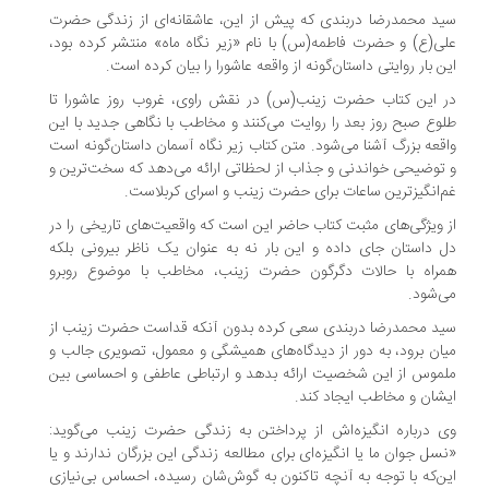
د محمدرضا دربندی که پیش از این، عاشقانه‌ای از زندگی حضرت
ی(ع) و حضرت فاطمه(س) با نام «زیر نگاه ماه» منتشر کرده بود،
ن بار روایتی داستان‌گونه از واقعه عاشورا را بیان کرده است.
 این کتاب حضرت زینب(س) در نقش راوی، غروب روز عاشورا تا
وع صبح روز بعد را روایت می‌کنند و مخاطب با نگاهی جدید با این
قعه بزرگ آشنا می‌شود. متن کتاب زیر نگاه آسمان داستان‌گونه است
توضیحی خواندنی و جذاب از لحظاتی ارائه می‌دهد که سخت‌ترین و
‌انگیزترین ساعات برای حضرت زینب و اسرای کربلاست.
 ویژگی‌های مثبت کتاب حاضر این است که واقعیت‌های تاریخی را در
 داستان جای داده و این بار نه به عنوان یک ناظر بیرونی بلکه
راه با حالات دگرگون حضرت زینب، مخاطب با موضوع روبرو
‌شود.
د محمدرضا دربندی سعی کرده بدون آنکه قداست حضرت زینب از
ان برود، به دور از دیدگاه‌های همیشگی و معمول، تصویری جالب و
موس از این شخصیت ارائه بدهد و ارتباطی عاطفی و احساسی بین
شان و مخاطب ایجاد کند.
 درباره انگیزه‌اش از پرداختن به زندگی حضرت زینب می‌گوید:
سل جوان ما یا انگیزه‌ای برای مطالعه زندگی این بزرگان ندارند و یا
ن‌که با توجه به آنچه تاکنون به گوش‌شان رسیده، احساس بی‌نیازی