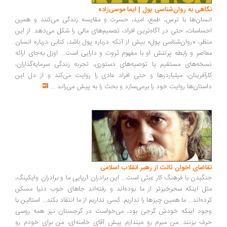
اهی به روان‌شناسی پول | ایما موسی‌زاده
سان‌ها با ترس، طمع، امید، حسرت و مقایسه زندگی می‌کنند و همین
ساسات، حتی در آگاه‌ترین افراد، تصمیم‌های مالی را شکل می‌دهد. از این
ظر، «روان‌شناسی پول» بیش از آنکه درباره پول باشد، کتابی درباره انسان
اصر و رابطه پرتنش او با مفهوم ثروت و دارایی است... اوزل به‌جای ارائه
خه‌های مستقیم یا توصیه‌های دستوری، تجربه زندگی سرمایه‌گذاران،
رآفرینان، میلیاردرها و حتی افراد عادی را روایت می‌کند و از دل این
ستان‌ها روایت خود را برمی‌سازد و بحث را به پیش می‌راند
...
اضای اخوان ثالث از رهبر انقلاب اسلامی
گیدن با فرهنگ کار عبثی است... این برادران آریایی ما و برادران وایکینگ،
ل اینکه سحرخیزتر از ما بوده‌اند و رفته‌اند جاهای خوب دنیا مسکن
ده‌اند... ما همین چیزها را نداریم. کسی نداریم از ما انتقاد بکند... استالین با
ود اینکه خودش گرجی بود، می‌خواست در گرجستان نیز همه روسی
ف بزنند...من میرم رو میندازم پیش آقای خامنه‌ای، من برای خودم رو