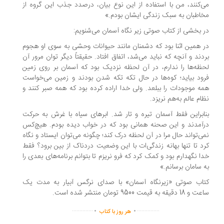
‌کنند، من با استفاده از این نوع بیان، درصدد جذب این گروه از
اطبان به سبک زندگی ایشان بودم.»
 بخشی از کتاب صوتی زیر نگاه آسمان می‌شنویم:
 همین اثنا بود که دشمنان مانند حیوانات وحشی به سوی او هجوم
دند و آنچه که نباید می‌شد، اتفاق افتاد. حقیقتاً دیگر توان مرور آن
ظه‌ها را ندارم، در آن لحظه نزدیک بود که آسمان بر روی زمین
ود بیاید؛ کوه‌ها در حال تکه تکه شدن بودند و زمین می‌خواست
ه موجودات را ببلعد. ولی خدا اراده کرده بود که همه صبر کنند و
ام عالم به‌هم نریزد.
ابراین فقط آسمان تیره و تار شد. ابرهای سیاه با غرش به حرکت
آمدند و این صحنه همانی بود که در خواب دیده بودم. هیچ‌کس
ی‌تواند حال مرا در آن لحظه درک کند؛ چگونه می‌توان ایستاد و نگاه
د تا تنها بهانه زندگی‌ات با این وضعیت دردناک از بین برود؟ فقط
ا نگهدارم بود و کمک کرد که فرو نریزم تا بتوانم برنامه‌های بعدی را
 سامان برسانم.»
اب صوتی «زیرنگاه آسمان» با صدای نرگس آبیار به مدت یک
دقیقه به قیمت 9500 تومان منتشر شده است.
.
.
..............
...............
هر روز با کتاب