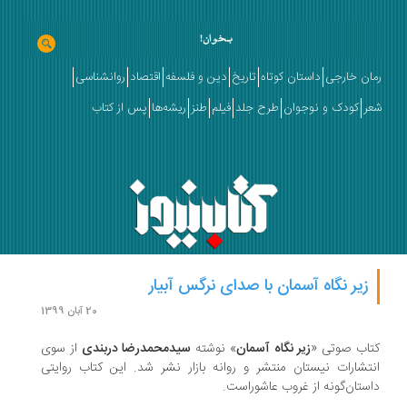
ان خارجی
داستان کوتاه
تاریخ
دین و فلسفه
اقتصاد
روانشناسی
ر
کودک و نوجوان
طرح جلد
فیلم
طنز
ریشه‌ها
پس از کتاب
زیر نگاه آسمان با صدای نرگس آبیار
20 آبان 1399
اب صوتی «
زیر نگاه آسمان
» نوشته
سید‌محمدرضا دربندی
از سوی
تشارات نیستان منتشر و روانه بازار نشر شد. این کتاب روایتی
ستان‌گونه از غروب عاشوراست.