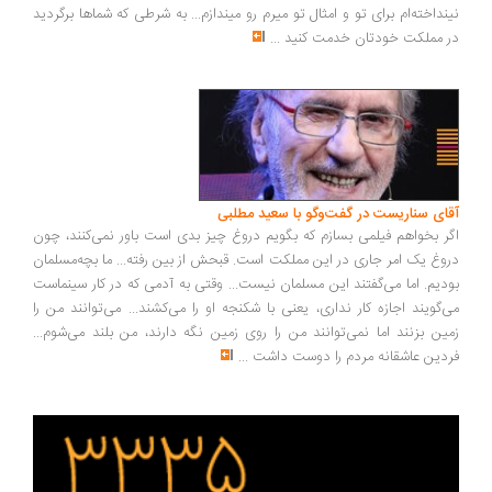
نداخته‌ام برای تو و امثال تو میرم رو میندازم... به شرطی که شماها برگردید
 مملکت خودتان خدمت کنید
...
ای سناریست در گفت‌وگو با سعید مطلبی
ر بخواهم فیلمی بسازم که بگویم دروغ چیز بدی است باور نمی‌کنند، چون
وغ یک امر جاری در این مملکت است. قبحش از بین رفته... ما بچه‌مسلمان
دیم. اما می‌گفتند این مسلمان نیست... وقتی به آدمی که در کار سینماست
‌گویند اجازه کار نداری، یعنی با شکنجه او را می‌کشند... می‌توانند من را
ین بزنند اما نمی‌توانند من را روی زمین نگه دارند، من بلند می‌شوم...
دین عاشقانه مردم را دوست داشت
...