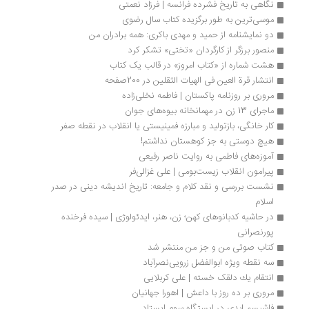
نگاهی به تاریخ فشرده فرانسه | فرزاد نعمتی
موسی‌ترین به طور برگزیده کتاب سال رضوی
دو نمایشنامه از حمید و مهدی باکری: همه برادران من
منصور برزگر از کارگردان «تختی» تشکر کرد
هشت شماره از «کتاب امروز» در قالب یک کتاب
انتشار قرة العین فی الهیات الثقلین در 200صفحه
مروری بر روزنامه‌ پاکستان | فاطمه نخلی‌زاده
ماجرای 13 زن در مهمانخانه بیوه‌های جوان
کار خانگی، بازتولید و مبارزه فمینیستی یا انقلاب در نقطه صفر
هیچ دوستی به جز کوهستان نداشتم!
آموزه‌های فاطمی به روایت ناصر رفیعی
پیرامون انقلاب زیست‌بومی | علی غزالی‌فر
نشست بررسی و نقد کلام و جامعه: تاریخ اندیشه دینی در صدر 
اسلام 
در حاشیه کدبانوهای کهن؛ زن، هنر، ایدئولوژی | سیده فرخنده 
پورنصرانی
کتاب صوتی من و جز من منتشر شد
سه نقطه ویژه ابوالفضل زرویی‌نصرآباد
انتقام یك دلقک خسته | علی كربلایی
مروری بر ده روز با داعش | اهورا جهانیان
فاشیسم ابدی در ایستگاه سوم ایستاد