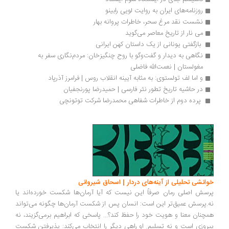
روزنامه‌های ایران به روایت لویی رابینو
نشست نقد مرغ سحر، خاطرات پروانه بهار
می نار از تاریخ معاصر می‌گوید
 بازگفتی یونانی از یک داستان کهن ایرانی
نگاهی به دیدار و گفت‌وگو با روح چنگیزخان: مردم‌نگاری سفر به 
مغولستان | نعمت‌الله فاضلی
و اما لف تولستوی: به مثابه آیینه انقلاب روس | فرامرز آذرپاد 
در حاشیه تاریخ تطور نثر فارسی | حمیدرضا پورنجفیان
 پرده دوم از خاطرات شفاهی محمدرضا شرکت توتونچی
انشی تحلیلی از آینه‌های دردار | اسحاق شیروانی
سش اصلی رمان صرفاً این نیست که آیا آرمان‌ها شکست خورده‌اند یا
.پرسش عمیق‌تر این است: انسان پس از شکست آرمان‌ها چگونه می‌تواند
چنان معنا و هویت خود را حفظ کند؟... پاسخی که ابراهیم برمی‌گزیند، نه
روزی است و نه تسلیم. او راهی دیگر را انتخاب می‌کند: پذیرفتن شکست