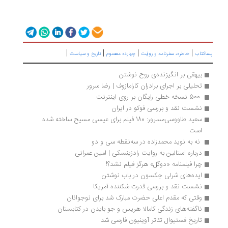
|
|
|
|
اکتاب
خاطره، سفرنامه‌ و روایت
چهارده معصوم
تاریخ و سیاست
بیهقی بر انگیزنده‌ی روح نوشتن
تحلیلی بر اجرای برادران کارامازوف | رضا سرور
 500 نسخه خطی رایگان بر روی اینترنت
نشست نقد و بررسی فوکو در ایران
سعید طاووسی‌مسرور: 180 فیلم برای عیسی مسیح ساخته شده 
است
 نه به نوید محمدزاده در سه‌نقطه سی و دو
درباره استالین به روایت رادزینسکی | امین عمرانی
چرا فیلمنامه‌ «دوگل» هرگز فیلم نشد؟!
ایده‌های شرلی جکسون در باب نوشتن
نشست نقد و بررسی قدرت شکننده آمریکا
وقتی که مقدم اعلی حضرت مبارک شد برای نوجوانان
ناگفته‌های زندگی کامالا هریس و جو بایدن در کتابستان
تاریخ فستیوال تئاتر آوینیون فارسی شد