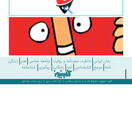
رمان ایرانی
خاطره، سفرنامه و روایت
جامعه شناسی
هنر
زندگی
نامه
مرجع
کتابشناسی
نقد
بایگانی
پیگیری
شناسنامه
کلیه حقوق محفوظ است و بازنشر مطالب با ذکر
کتاب نیوز
و درج لینک، بلامانع .