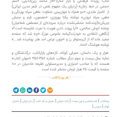
اب؛ رویداد فرهنگی یا بازار مکاره؟!»از محمد زین‌الدینی، «سفر
می در خط زمان» (ردپای یک مفهوم علمی در شعر مدرن ایرانی)
 کامیار عابدی، «دو همزاد با جهان‌بینی متفاوت: ماهی سیاه بهرنگی و
هی سیاه لیونی» نوشته یکتا بهروزی، «مضمون، فرم و جنبش
یکی»(چندنامه منتشرنشده درباره سروده‌ای از مصطفی شعاعیان)
شته انوش صالحی، «آیا پیوند دادن هویت با نفرت شایسته است؟»
گاهی انتقادی به خودزندگینامه عاموس عوز)، «چه شد که صفحه
ید ماند؟» از کریستوفر رز و «چون غرض آمد هنر پوشیده شد...»
شته هوشنگ اتحاد.
ار و یک داستان، معرفی کوتاه، تازه‌های بازارکتاب، درگذشتگان و
نمایه سال بیست و سوم دیگر مطالب‌ شماره ۳۵۷-۳۵۸ «جهان کتاب»
هستند که با صاحب امتیازی و مدیرمسئولی طلیعه خادمیان در ۱۰۰
با قیمت ۲۵ هزار تومان منتشر شده است.
.
.
..............
...............
هر روز با کتاب
|
|
|
|
|
اکتاب
کتاب‌شناسی و این لیست
کتاب‌خوانی
معرفی و نقد کتاب
رمان ایرانی
داستان
|
|
اه
عمومی