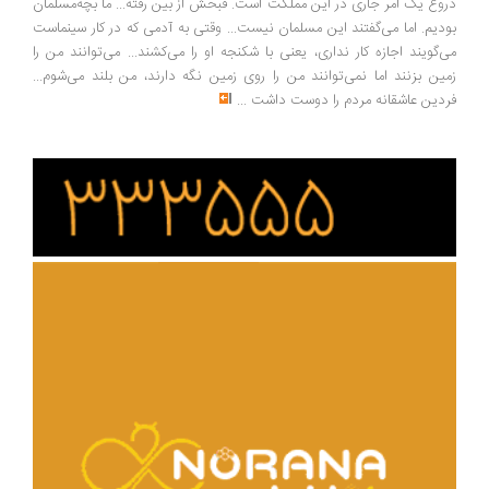
وغ یک امر جاری در این مملکت است. قبحش از بین رفته... ما بچه‌مسلمان
دیم. اما می‌گفتند این مسلمان نیست... وقتی به آدمی که در کار سینماست
‌گویند اجازه کار نداری، یعنی با شکنجه او را می‌کشند... می‌توانند من را
ین بزنند اما نمی‌توانند من را روی زمین نگه دارند، من بلند می‌شوم...
دین عاشقانه مردم را دوست داشت
...