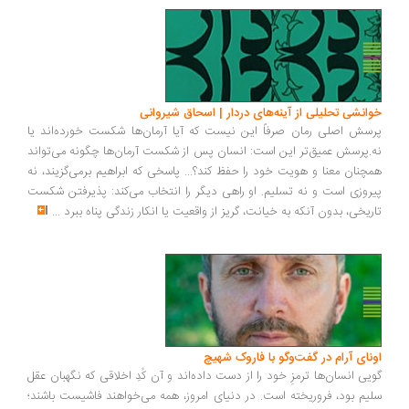
انشی تحلیلی از آینه‌های دردار | اسحاق شیروانی
سش اصلی رمان صرفاً این نیست که آیا آرمان‌ها شکست خورده‌اند یا
.پرسش عمیق‌تر این است: انسان پس از شکست آرمان‌ها چگونه می‌تواند
چنان معنا و هویت خود را حفظ کند؟... پاسخی که ابراهیم برمی‌گزیند، نه
روزی است و نه تسلیم. او راهی دیگر را انتخاب می‌کند: پذیرفتن شکست
ریخی، بدون آنکه به خیانت، گریز از واقعیت یا انکار زندگی پناه ببرد
...
ونای آرام در گفت‌وگو با فاروک شهیچ
یی انسان‌ها ترمزِ خود را از دست داده‌اند و آن کُدِ اخلاقی که نگهبان عقل
یم بود، فروریخته است. در دنیای امروز، همه می‌خواهند فاشیست باشند؛