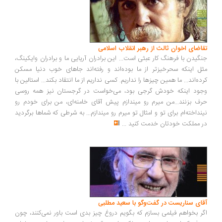
اضای اخوان ثالث از رهبر انقلاب اسلامی
گیدن با فرهنگ کار عبثی است... این برادران آریایی ما و برادران وایکینگ،
ل اینکه سحرخیزتر از ما بوده‌اند و رفته‌اند جاهای خوب دنیا مسکن
ده‌اند... ما همین چیزها را نداریم. کسی نداریم از ما انتقاد بکند... استالین با
ود اینکه خودش گرجی بود، می‌خواست در گرجستان نیز همه روسی
ف بزنند...من میرم رو میندازم پیش آقای خامنه‌ای، من برای خودم رو
نداخته‌ام برای تو و امثال تو میرم رو میندازم... به شرطی که شماها برگردید
 مملکت خودتان خدمت کنید
...
ای سناریست در گفت‌وگو با سعید مطلبی
ر بخواهم فیلمی بسازم که بگویم دروغ چیز بدی است باور نمی‌کنند، چون