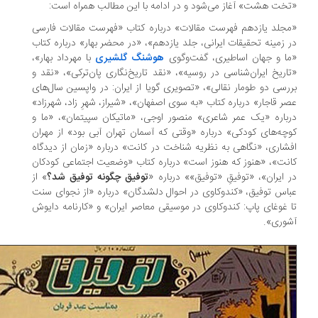
خت هشت» آغاز می‌شود و در ادامه با این مطالب همراه است:
جلد یازدهم فهرست مقالات» درباره کتاب «فهرست مقالات فارسی
 زمینه تحقیقات ایرانی، جلد یازدهم»، «در محضر بهار» درباره کتاب
ا و جهان اساطیری، گفت‌وگوی
هوشنگ گلشیری
با مهرداد بهار»،
اریخ ایران‌شناسی در روسیه»، «نقد تاریخ‌نگاری پان‌ترکی»، «نقد و
رسی دو طومار نقالی»، «تصویری گویا از ایران: در واپسین‌ سال‌های
ر قاجار» درباره کتاب «به سوی اصفهان»، «شیراز، شهرِ زاد، شهرزاد»
باره «یک عمر شاعری» منصور اوجی، «ماتیکان سپیتمان»، «ما و
چه‌های کودکی» درباره «وقتی که آسمان تهران آبی بود» از مهران
شاری، «نگاهی به نظریه شناخت در کانت» درباره «زمان از دیدگاه
نت»، «هنوز که هنوز است» درباره کتاب «وضعیت اجتماعی کودکان
 ایران»، «توفیقِ «توفیق»» درباره «
توفیق چگونه توفیق شد؟
» از
اس توفیق،‌ «کندوکاوی در احوال دلشدگان» درباره «از نجوای سنت
 غوغای پاپ: کندوکاوی در موسیقی معاصر ایران» و «کارنامه دایوش
وری».