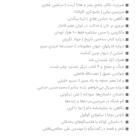
ضرورت تئاتر، وضع بشر و هانا آرنت | مرتضی غفاری
سرزمین برفی | یاسوناری کاواباتا
نگاهی به جشن طلاق | ثریا بیگدلی
مروری بر نان و عدالت در ایران عصر قاجار
ماکارونی با سس مشاعره فقط ۶٠ هزار تومان
درباره کتاب ساختن تاریخ | جواد لگزیان
درباره قدرتهای جهان مطبوعات | حمیدرضا امیدی سرور
 امرایی از دیوار چین گذشت 
همزاد آزاد شنیدنی شد
جنگ و صلح و 4 کتاب دیگر تجدید چاپ شدند
خواندن عمیق | نعمت‌الله فاضلی
و اما عصر جمعه به یاد ممیز | نسیم خلیلی
درباره سریال می‌خواهم زنده بمانم | محمدحسن خدایی
داستان داستان‌ها: سودابه | علی نیکویی
الم شنگه در سرزمین مرده‌ها و زنده‌ها
نگاهی به نمایشنامه دام | نوا ذاکری
تاراس بولبا | نیکولای گوگول
 ۸ داستان کوتاه با فلامینگوهای بختگان
شعر و قصه در گفت‌و‌گو با مهندس علی صالحی‌بافقی