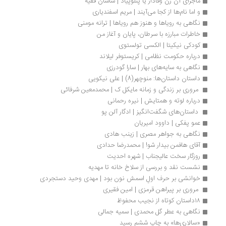
ماجرای آن زن وفادار یا پنلوپیاد | ساسان فقیه
و اما نام‌ها از کجا می‌آیند | مریم اسفندیاری
نگاهی به رویاها و هنوز هم رویاها | ترانه مومنی
خاطرات مبارزه با سرطان، پایان و آغاز من
کودکی نیکیتا | الکسی تولستوی
درباره حكومت نظامی | کریستوفر لیلاند
نگاهی به سایه‌های بهار | سارا گودرزی
داستان داستان‌ها: منوچهر(8) | علی نیکویی
 مروری بر زندگی و زمانه مایکل ک | محمدمعین شرفائی
درباره لوته و همتایش | نیره رحمانی
 داستان‌های شگفت‌انگیز | ادگار آلن پو
عمو پفکی | داوود امیریان
نگاهی به جواهر مصری | زینب هادی
آقای هافمن بیدار شو! | محمدرضا حدادی
روزگار سخت عالیجناب | شهره احدیت
نشست نقد و بررسی از سلاخ خانه تا مهدیه
خوانشی بر حرف اولِ اسمش نون بود | مهدی وحید دستجردی
 مروری بر پیراهن قرمزی | امین فقیری
۱۸داستان کوتاه از نجیب محفوظ
نگاهی به عطر گل محمدی | سمیه جمالی
«سالاری‌ها» به چاپ ششم رسید