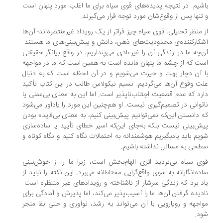
شیم. در نتیجه پدیده‌های قوی سیاه برای ما اغلب مورد پنهان است
تنها پس از وقوع‌شان مورد توجه قرار می‌گیرند.
 منظر تحلیلی، قوی سیاه چیز فراتر از یک رویداد غیرمنتظره‌اند؛ آن‌ها
کارکننده‌ی محدودیت‌های ذهن، دانش و پیش‌بینی‌های ما هستند.
‌چه ما در زندگی آن را غیرعادی می‌پنداریم، در واقع بیانگر حقیقتی
ت که از چشم ما پنهان مانده است به همین است که ما در مواجهه
 آن دچار بهت و حیرت می‌شویم و در آن لحظه است که به دنبال
ت وقوع آن‌ها می‌گردیم. نسیم نیکولاس طالب در این کتاب تأکید
رد که عدم قطعیت اجتناب‌ناپذیر است. اما این به معنای بی‌عملی یا
توانی در تصمیم‌گیری نیست. او هم‌چنین این مورد را یادآور می‌شود
 دانستن این‌که نمی‌توانیم پیش‌بینی کنیم، به معنای بی‌فایده بودن
ش‌بینی نیست بلکه به‌جای این‌که اسیر خطای تأیید یا ساده‌سازی
یم باید یادبگیریم هوشمندانه به احتمالات نگاه کنیم و نگاه کوتاه و
حی به مسائل نداشته باشیم.
ی سیاه بی‌تردید اثری الهام‌بخش است، زیرا ما را از خوش‌بینی
ده‌انگارانه به سوی واقع‌گرایی محتاطانه می‌برد. این نکته را نباید از
د برد که زندگی سرشار از ناشناخته و رویداد‌های غیر منتظره است.
دیده گرفتن آن‌ها ما را آسیب‌پذیر می‌کند، اما پذیرش و آمادگی برای
اجهه و رویارویی با آن می‌تواند به رشد، نوآوری و حتی بقا منجر
د.