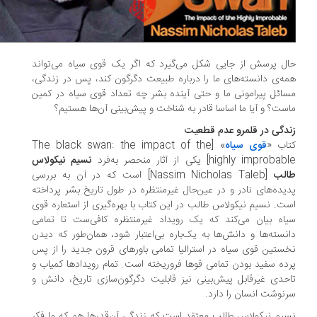
ل پرسش از جایی شکل می‌گیرد که اگر یک قوی سیاه می‌تواند
ه‌ی دانسته‌های ما را درباره طبیعت دگرگون کند، پس در زندگی،
ائل پیرامونی ما و حتی آینده بشر چه تعداد قوی سیاه در کمین
ست؟ و آیا ما اساسا قادر به شناخت و پیش‌بینی آن‌ها هستیم؟
دگی در قلمرو عدم قطعیت
اب «
قوی سیاه
» [The black swan: the impact of the
highly improba] یکی از آثار منحصر به‌فرد
نسیم نیکولاس
الب
[Nassim Nicholas Taleb] است که در آن به بررسی
یده‌های نادر و در عین‌حال غیرمنتظره در طول تاریخ بشر پرداخته
ت. نسیم نیکولاس طالب در این کتاب با بهره‌گیری از استعاره قوی
اه بیان ‌می‌کند که یک رویداد غیرمنتظره کافی‌ست تا تمامی
نسته‌ها و دانش‌ها به یک‌باره بی‌اعتبار شود، همان‌طور که دیدن
ستین قوی سیاه در استرالیا تمامی باور‌های قرون جدید را از پس
ده سفید بودن تمامی قوها فرو‌ریخته است. تمام رویدادها کمیاب و
حدی غیرقابل پیش‌بینی نیز قابلیت دگرگون‌سازی تاریخ، دانش و
نوشت انسان‌ را دارد.
یم نیکولاس طالب معتقد است که زندگی آن‌قدرها هم که ما فکر