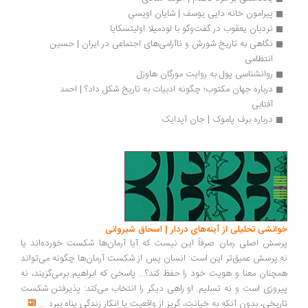
پیرامون خانه دایی یوسف | شایان اویسی
نردبان یعقوب در گفت‌وگو با لودمیلا اولیتسکایا
نگاهی به تاریخ شورش و ناآرامی‌های اجتماعی در ایران | حسین 
انتظامی
روانشناسی پول به روایت مورگان هاوزل
درباره جهان مکتوب؛ چگونه ادبیات به تاریخ شکل داد؟ | احمد 
آفتابی
درباره برف پاموک | جان آپدایک
انشی تحلیلی از آینه‌های دردار | اسحاق شیروانی
سش اصلی رمان صرفاً این نیست که آیا آرمان‌ها شکست خورده‌اند یا
.پرسش عمیق‌تر این است: انسان پس از شکست آرمان‌ها چگونه می‌تواند
چنان معنا و هویت خود را حفظ کند؟... پاسخی که ابراهیم برمی‌گزیند، نه
روزی است و نه تسلیم. او راهی دیگر را انتخاب می‌کند: پذیرفتن شکست
ریخی، بدون آنکه به خیانت، گریز از واقعیت یا انکار زندگی پناه ببرد
...