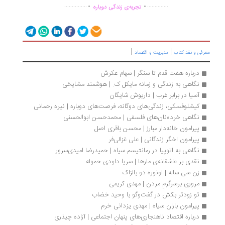
.
.
...............
..............
تجربه‌ی زندگی دوباره
|
|
رفی و نقد کتاب
مدیریت و اقتصاد
درباره هفت قدم تا سنگر | سهام عکرش
نگاهی به زندگی و زمانه مایکل ک. | هوشمند مشایخی
آسیا در برابر غرب | داریوش شایگان
کیشلوفسکی، زندگی‌های دوگانه، فرصت‌های دوباره | نیره رحمانی
نگاهی خرده‌نان‌های فلسفی | محمدحسن ابوالحسنی
پیرامون خانه‌دار مبارز | محسن باقری اصل
پیرامون اخگر زندگانی | علی غزالی‌فر
نگاهی به اتوپیا در رمانتیسم سیاه | حمیدرضا امیدی‌سرور
نقدی بر عاشقانه‌ی مارها | سریا داودی حموله
زن سی ساله | اونوره دو بالزاک
مروری برسرگرمِ مردن | مهدی کریمی
تو زودتر بکش در گفت‌وگو با وحید خضاب
پیرامون باران سیاه | مهدی یزدانی خرم
درباره اقتصاد ناهنجاری‌های پنهان اجتماعی | آزاده چیذری