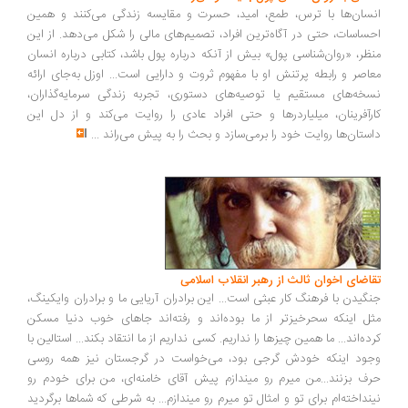
سان‌ها با ترس، طمع، امید، حسرت و مقایسه زندگی می‌کنند و همین
ساسات، حتی در آگاه‌ترین افراد، تصمیم‌های مالی را شکل می‌دهد. از این
ظر، «روان‌شناسی پول» بیش از آنکه درباره پول باشد، کتابی درباره انسان
اصر و رابطه پرتنش او با مفهوم ثروت و دارایی است... اوزل به‌جای ارائه
خه‌های مستقیم یا توصیه‌های دستوری، تجربه زندگی سرمایه‌گذاران،
رآفرینان، میلیاردرها و حتی افراد عادی را روایت می‌کند و از دل این
ستان‌ها روایت خود را برمی‌سازد و بحث را به پیش می‌راند
...
اضای اخوان ثالث از رهبر انقلاب اسلامی
گیدن با فرهنگ کار عبثی است... این برادران آریایی ما و برادران وایکینگ،
ل اینکه سحرخیزتر از ما بوده‌اند و رفته‌اند جاهای خوب دنیا مسکن
ده‌اند... ما همین چیزها را نداریم. کسی نداریم از ما انتقاد بکند... استالین با
ود اینکه خودش گرجی بود، می‌خواست در گرجستان نیز همه روسی
ف بزنند...من میرم رو میندازم پیش آقای خامنه‌ای، من برای خودم رو
نداخته‌ام برای تو و امثال تو میرم رو میندازم... به شرطی که شماها برگردید