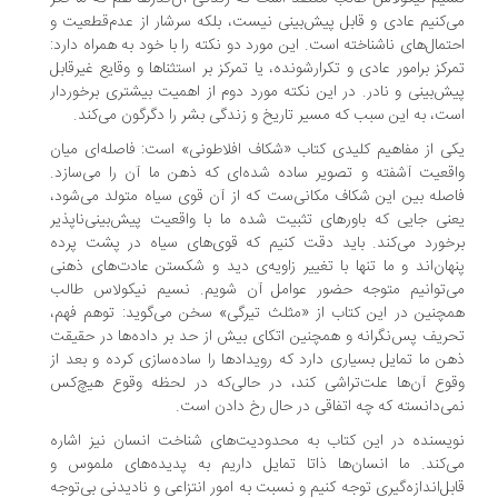
‌کنیم عادی و قابل پیش‌بینی نیست، بلکه سرشار از عدم‌قطعیت و
تمال‌های ناشناخته است. این مورد دو نکته را با خود به همراه دارد:
رکز برامور عادی و تکرارشونده، یا تمرکز بر استثناها و وقایع غیرقابل
ش‌بینی و نادر. در این نکته مورد دوم از اهمیت بیشتری برخوردار
ت، به این سبب که مسیر تاریخ و زندگی بشر را دگرگون می‌کند.
ی از مفاهیم کلیدی کتاب «شکاف افلاطونی» است: فاصله‌ای میان
قعیت آشفته و تصویر ساده ‌شده‌ای که ذهن ما آن را می‌سازد.
صله بین این شکاف مکانی‌ست که از آن قوی سیاه متولد می‌شود،
نی جایی که باورهای تثبیت شده ما با واقعیت پیش‌بینی‌ناپذیر
خورد می‌کند. باید دقت کنیم که قوی‌های سیاه در پشت پرده
هان‌اند و ما تنها با تغییر زاویه‌ی دید و شکستن عادت‌های ذهنی
ی‌توانیم متوجه حضور عوامل آن شویم. نسیم نیکولاس طالب
چنین در این کتاب از «مثلث تیرگی» سخن می‌گوید: توهم فهم،
ریف پس‌نگرانه و همچنین اتکای بیش از حد بر داده‌ها در حقیقت
ن ما تمایل بسیاری دارد که رویدادها را ساده‌‌سازی کرده و بعد از
وع آن‌ها علت‌تراشی کند، در حالی‌که در لحظه وقوع هیچ‌کس
ی‌دانسته که چه اتفاقی در حال رخ دادن است.
یسنده در این کتاب به محدودیت‌های شناخت انسان نیز اشاره
‌کند. ما انسان‌ها ذاتا تمایل داریم به پدیده‌های ملموس و
بل‌اندازه‌گیری توجه کنیم و نسبت به امور انتزاعی و نادیدنی بی‌توجه