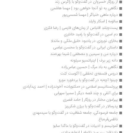
از روزگار خسروان در گفت‌وگو با زاگرس زند
نگاهی به تو آنجا خواهی بود | مهسا هاشمی
درباره ماهی خنیاگر | مهسا شمسی‌پور
سالومه | اسکار وایلد 
پست‌وبلندِ اقتباس از رمان‌‌های فارسی | رضا فکری
دم اسبی در گفت‌وگو با رامبد خانلری
بخارای نوروزی در یادبود خلیل ملکی و ماندلا
داستان ایرانی در گفت‌وگو با محسن عباسی
درباره من و سیمین و مصطفی | شیما بهره‌مند
دانه زیر برف | اینیاتسیو سیلونه
نگاهی به باد مرگ | حسین عباس‌زاده
دروس فلسفه‌ی تحققی | آگوست کنت
چینوا آچه‌به در گفت‌وگو با بردفورد مورو
پروتستانیسم اسلامی در «مکتوبات» آخوندزاده | احمد زیدآبادی
برای آتقی و چند قصه‌ دیگر | سمیرا سهرابی 
پیرامون مختار در روزگار | حامد قصری
پدرسالار در گفت‌وگو با بیژن شکرریز
جامعه فرسودگی، جامعه شفافیت در گفت‌وگو با سیدمهدی 
ناظمی‌قره‌باغ
کمونیسم و ادبیات در گفت‌وگو با ماگدا سابو
یادداشتی بر مرد ناتمام | انوشه منادی