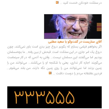
 مملکت خودتان خدمت کنید
...
ای سناریست در گفت‌وگو با سعید مطلبی
ر بخواهم فیلمی بسازم که بگویم دروغ چیز بدی است باور نمی‌کنند، چون
وغ یک امر جاری در این مملکت است. قبحش از بین رفته... ما بچه‌مسلمان
دیم. اما می‌گفتند این مسلمان نیست... وقتی به آدمی که در کار سینماست
‌گویند اجازه کار نداری، یعنی با شکنجه او را می‌کشند... می‌توانند من را
ین بزنند اما نمی‌توانند من را روی زمین نگه دارند، من بلند می‌شوم...
دین عاشقانه مردم را دوست داشت
...