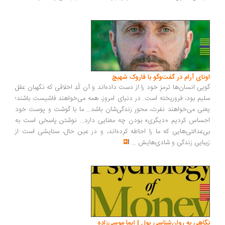
ونای آرام در گفت‌وگو با فاروک شهیچ
یی انسان‌ها ترمزِ خود را از دست داده‌اند و آن کُدِ اخلاقی که نگهبان عقل
یم بود، فروریخته است. در دنیای امروز، همه می‌خواهند فاشیست باشند؛
نی می‌خواهند نفرت، محورِ زندگی‌شان باشد... ما با گوشت و پوست خود
ساس کردیم «دیگری» بودن چه معنایی دارد... نوشتن پاسخی است به
‌عدالتی‌هایی که ما را احاطه کرده‌اند، و در عین حال، ستایشی است از
بایی زندگی و شادی‌هایش
...
اهی به روان‌شناسی پول | ایما موسی‌زاده