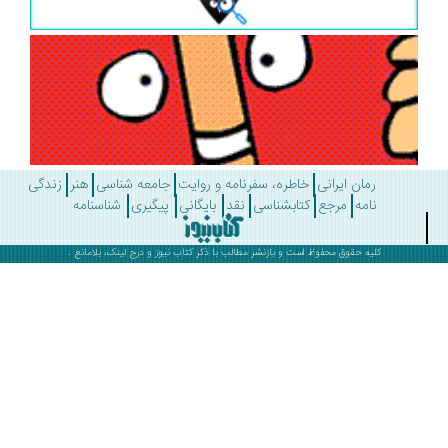
رمان ایرانی
خاطره، سفرنامه و روایت
جامعه شناسی
هنر
زندگی
نامه
مرجع
کتابشناسی
نقد
بایگانی
پیگیری
شناسنامه
کلیه حقوق محفوظ است و بازنشر مطالب با ذکر
کتاب نیوز
و درج لینک، بلامانع .