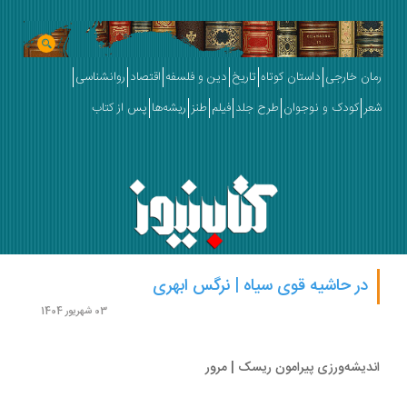
ان خارجی
داستان کوتاه
تاریخ
دین و فلسفه
اقتصاد
روانشناسی
ر
کودک و نوجوان
طرح جلد
فیلم
طنز
ریشه‌ها
پس از کتاب
در حاشیه قوی سیاه | نرگس ابهری
03 شهریور 1404
دیشه‌ورزی پیرامون ریسک | مرور