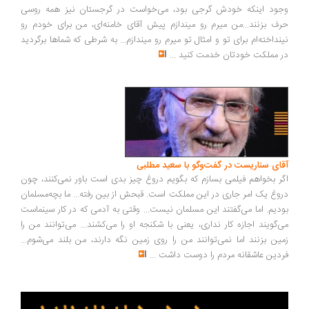
ود اینکه خودش گرجی بود، می‌خواست در گرجستان نیز همه روسی
ف بزنند...من میرم رو میندازم پیش آقای خامنه‌ای، من برای خودم رو
نداخته‌ام برای تو و امثال تو میرم رو میندازم... به شرطی که شماها برگردید
 مملکت خودتان خدمت کنید
...
ای سناریست در گفت‌وگو با سعید مطلبی
ر بخواهم فیلمی بسازم که بگویم دروغ چیز بدی است باور نمی‌کنند، چون
وغ یک امر جاری در این مملکت است. قبحش از بین رفته... ما بچه‌مسلمان
دیم. اما می‌گفتند این مسلمان نیست... وقتی به آدمی که در کار سینماست
‌گویند اجازه کار نداری، یعنی با شکنجه او را می‌کشند... می‌توانند من را
ین بزنند اما نمی‌توانند من را روی زمین نگه دارند، من بلند می‌شوم...
دین عاشقانه مردم را دوست داشت
...