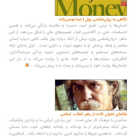
اهی به روان‌شناسی پول | ایما موسی‌زاده
سان‌ها با ترس، طمع، امید، حسرت و مقایسه زندگی می‌کنند و همین
ساسات، حتی در آگاه‌ترین افراد، تصمیم‌های مالی را شکل می‌دهد. از این
ظر، «روان‌شناسی پول» بیش از آنکه درباره پول باشد، کتابی درباره انسان
اصر و رابطه پرتنش او با مفهوم ثروت و دارایی است... اوزل به‌جای ارائه
خه‌های مستقیم یا توصیه‌های دستوری، تجربه زندگی سرمایه‌گذاران،
رآفرینان، میلیاردرها و حتی افراد عادی را روایت می‌کند و از دل این
ستان‌ها روایت خود را برمی‌سازد و بحث را به پیش می‌راند
...
اضای اخوان ثالث از رهبر انقلاب اسلامی
گیدن با فرهنگ کار عبثی است... این برادران آریایی ما و برادران وایکینگ،
ل اینکه سحرخیزتر از ما بوده‌اند و رفته‌اند جاهای خوب دنیا مسکن
ده‌اند... ما همین چیزها را نداریم. کسی نداریم از ما انتقاد بکند... استالین با