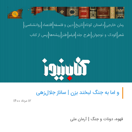
ان خارجی
داستان کوتاه
تاریخ
دین و فلسفه
اقتصاد
روانشناسی
ر
کودک و نوجوان
طرح جلد
فیلم
طنز
ریشه‌ها
پس از کتاب
و اما به جنگ لبخند بزن | ساناز جلال‌زهی
12 مرداد 1400
وه، دونات و جنگ | آرمان ملی