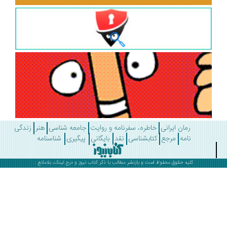
رمان ایرانی
خاطره، سفرنامه و روایت
جامعه شناسی
هنر
زندگی
نامه
مرجع
کتابشناسی
نقد
بایگانی
پیگیری
شناسنامه
کلیه حقوق محفوظ است و بازنشر مطالب با ذکر
کتاب نیوز
و درج لینک، بلامانع .