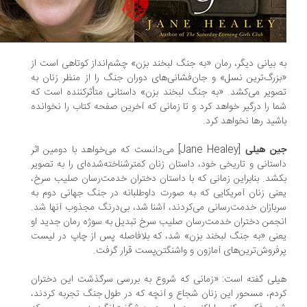
 بیانی دیگر، رمان «به جنگ لبخند بزن» چشم‌انداز کوتاهی است از
زرگ‌ترین نسل» و ‌جان‌فشانی‌های دوران جنگ را از منظر زنان به
ویر می‌کشد. «به جنگ لبخند بزن» داستانی متأثرکننده است که
ا را درگیر خواهد کرد و تا زمانی که آخرین صفحه‌ کتاب را نخوانده
شید رها نخواهد کرد.
ن هیلی
[Jane Healey] می‌دانست که می‌خواهد با دومین اثر
ستانی و تاریخی خود، داستان زنان کمترشناخته‌شده‌ای را به تصویر
شد. بنابراین زمانی که با داستان دختران خدمت‌رسان صلیب سرخ،
نی زنان آمریکایی که به صورت داوطلبانه در جنگ جهانی دوم به
بازان خدمت‌رسانی می‌کردند، آشنا شد، بی‌درنگ مجذوب آنها شد.
جمن دختران خدمت‌رسان صلیب سرخ تبدیل به سوژه‌ رمان جدید او
نی «به جنگ لبخند بزن» شد، که بلافاصله پس از چاپ در لیست
فروش‌ترین‌های آمازون و واشنگتن‌پست قرار گرفت.
لی گفته است: «زمانی که شروع به بررسی سرگذشت این دختران
دم، مسحور این زنان شجاع و آنچه که در طول جنگ تجربه کردند،