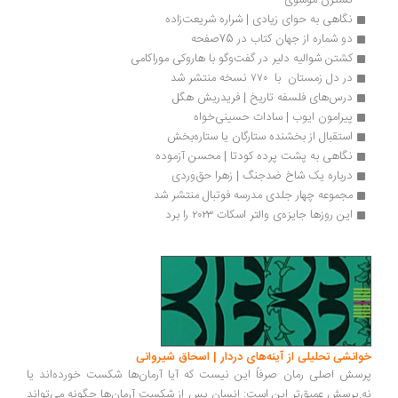
نسترن موسوی
نگاهی به حوای زیادی | شراره شریعت‌زاده
دو شماره از جهان کتاب در 75صفحه
کشتن شوالیه دلیر در گفت‌وگو با هاروکی موراکامی
در دل زمستان  با  ۷۷۰ نسخه منتشر شد
درس‌های فلسفه تاریخ | فریدریش هگل
پیرامون ایوب | سادات حسینی‌خواه
استقبال از بخشنده ستارگان یا ستاره‌بخش
نگاهی به پشت پرده کودتا | محسن آزموده
درباره یک شاخ ضدجنگ | زهرا حق‌وردی
مجموعه چهار جلدی مدرسه فوتبال منتشر شد
این روزها جایزه‌ی والتر اسکات ۲۰۲۳ را برد
انشی تحلیلی از آینه‌های دردار | اسحاق شیروانی
سش اصلی رمان صرفاً این نیست که آیا آرمان‌ها شکست خورده‌اند یا
.پرسش عمیق‌تر این است: انسان پس از شکست آرمان‌ها چگونه می‌تواند