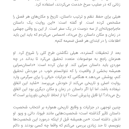
انی که در صلیب سرخ خدمت می‌کردند، استفاده کرد.
لی برای حفظ نظم و ترتیب داستان، تاریخ و مکان‌های هر فصل را
خص کرده است. او گفته است: «این روایت یک داستان
جراجویانه‌ای از سه دوست در یک سفر است. از این رو وقتی جهشی
 زمان و مکان داستان رخ می‌داد، احساس می‌کردم که باید این باید
لاعات را در ابتدای هر فصل ضمیمه کنم».
د از تحقیقات گسترده، هیلی نگاشتن طرح کلی را شروع کرد. او
زمان راجع به موضوعات متعدد تحقیق می‌کرد تا بداند در چه
ردی باید داستان سرایی کند. او بیان کرده است: «داستان‌سرایی
یشه بخشی از واقعیت را که نتوانستم خوب در موردش تحقیق
م، پوشش می‌دهد.» هنگامی که جزئیات خیالی را برای سرگرمی وارد
ایت اصلی و تاریخی می‌کند از خودش می‌پرسد: «شاید این اتفاق
فتاده باشد، اما آیا اگر داستان در زمان و مکان دیگری بود این اتفاق
 می‌داد؟ آیا قابل پذیرش است؟ آیا از لحاظ تاریخی باورپذیر است؟»
ین توجهی در جزئیات و وقایع تاریخی همواره بر انتخاب شخصیت
ستان تاثیر گذاشته است؛ شخصیت‌هایی مانند فیونا، داتی و ویو. او
عان داشته است: «من همیشه قبل از اینکه درمورد این شخصیت‌ها
ویسم، تا حد زیادی بررسی می‌کنم که واقعا چه کسی بودند و دائم