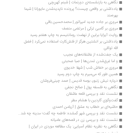
نگاهی به بازنشسته‌ی دورنمات | شبنم کهن‌چی
یادداشتی بر واقعی چیست؟ پرونده ناپدید‌شدن مایورانا | شیما 
بهره‌مند 
مروری بر جاده جدید امپراتور | محمدحسین باقی
مروری بر گامبی ترکی | مرتضی منصف
روایت آیزایا برلین از نهضت رومانتیسم به چاپ هفتم رسید
یادداشتی بر انشتین هرگز از فلش‌کارت استفاده نمی‌کرد | فضل 
الله توکلی
یک جفت‌شده از عاشقانه‌های عجیب
و اما غرق‌شدن تمدن‌ها | صبا صحبتی
مروری بر خفاش شب | شهلا خدیوی
همین طور که می‌میرم به چاپ دوم رسید
درباره نیش زنبور، بوسه قدیس | صمد چینی‌فروشان
نگاهی به فلسفه پول | صالح نجفی
نشست نقد و بررسی قلعه عاشقان
گفت‌وگوی گاردین با هشام مطر
حاشیه‌ای بر خطاب به عشق | آریامن احمدی
نشست نقد و بررسی شهر گمشده: فاطمه چه گفت؛ مدینه چه شد...
نشست نقد و بررسی زن در قصه‌های عامیانه
نگاهی به نظریه نظام آسیایی: یک مطالعه موردی در ایران | 