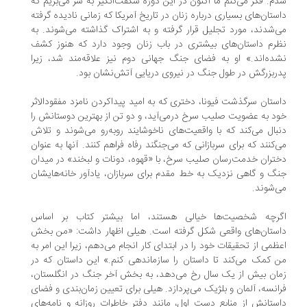
م. فکر می‌کنم ما اکنون در این دوره‌ شگفت‌انگیز به سر می‌بریم که
ستان‌های بسیاری درباره زنان در تاریخ آمریکا که زمانی نادیده‌ گرفته
‌شدند، مورد تجلیل قرار گرفته و به اشتراک گذاشته می‌شوند. به
رم داستان‌های بیشتری در باب زنان وجود دارد که هنوز کشف
ده‌اند.» او به فضای جنگ جهانی دوم نیز علاقه‌مند شد، زیرا
ربزرگش در طول جنگ در نیروی دریایی آتش‌نشان بود.
ستان سرگذشت فیونا، دختری که به امید پیداکردن نامزد مفقودالاثر
د به عضویت صلیب سرخ درمی‌آید، و دو تن از بهترین دوستانش را
بال می‌کند که با واقعیت‌های ناخوشایند روبه‌رو می‌شوند و تلاش
‌کنند که برای سربازانی که می‌جنگند رفاه فراهم کنند. آنها به عنوان
تران خدمت‌رسان صلیب سرخ، با «قهوه، دونات و لبخند» در میدان
گ و گاهی نزدیک به خط مقدم برای سربازان، یادآور خانه‌هایشان
‌شوند.
رچه شخصیت‌ها خیالی هستند، اما بیشتر کتاب بر اساس
ستان‌های واقعی شکل گرفته است. هیلی اظهار داشت: «من بخش
ظمی از تحقیقات خود را در ابتدای کار انجام می‌دهم، زیرا این امر به
 کمک می‌کند تا داستان را سازماندهی کنم.» این داستان که در
ان بیش از یک سال رخ می‌دهد، به بخش آخر جنگ در انگلستان،
انسه، آلمان و بلژیک می‌پردازد. هیلی برای تعیین زمان‌بندی و فضای
ستانش از منابع دست اول، مانند دفتر خاطرات روزانه و نامه‌های