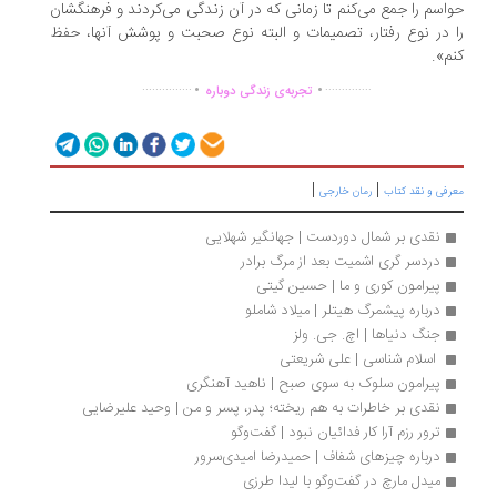
اسم را جمع می‌کنم تا زمانی که در آن زندگی می‌کردند و فرهنگشان
 در نوع رفتار، تصمیمات و البته نوع صحبت و پوشش آنها، حفظ
م».
.
.
...............
..............
تجربه‌ی زندگی دوباره
|
|
رفی و نقد کتاب
رمان خارجی
نقدی بر شمال دوردست | جهانگیر شهلایی
دردسر گری اشمیت بعد از مرگ برادر
پیرامون کوری و ما | حسین گیتی
درباره پیشمرگ هیتلر | میلاد شاملو
جنگ دنیاها | اچ. جی. ولز
 اسلام شناسی | علی شریعتی
پیرامون سلوک به سوی صبح | ناهید آهنگری
نقدی بر خاطرات به هم ریخته؛ پدر، پسر و من | وحید علیرضایی
ترور رزم آرا کار فدائیان نبود | گفت‌وگو
درباره چیزهای شفاف | حمیدرضا امیدی‌سرور
میدل مارچ در گفت‌وگو با لیدا طرزی