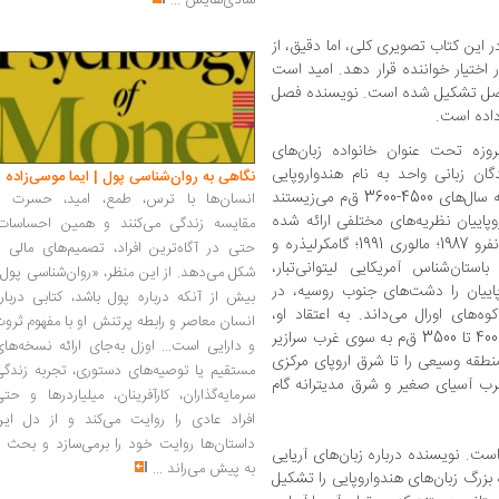
شادی‌هایش
...
ر این کتاب تصویری کلی، اما دقیق، از
 اختیار خواننده قرار دهد. امید است
 فصل تشکیل شده است. نویسنده فصل
داده است.
ه تحت عنوان خانواده زبان‌‌های
گان زبانی واحد به نام هندواروپایی
نگاهی به روان‌شناسی پول | ایما موسی‌زاده
آغازین است که سخنگویان آن حدوداً در فاصله سال‌های 4500-3600 ق‌م می‌زیستند
انسان‌ها با ترس، طمع، امید، حسرت و
استگاه هندواروپاییان نظریه‌های مختلفی ارائه شده
مقایسه زندگی می‌کنند و همین احساسات،
است (مهم‌ترین آثار در این زمینه عبارتند از: رنفرو 1987؛ مالوری 1991؛ گامکرلیذره و
حتی در آگاه‌ترین افراد، تصمیم‌های مالی ر
تاس، باستان‌شناس آمریکایی لیتوانی‌تبار،
شکل می‌دهد. از این منظر، «روان‌شناسی پول
پاییان را دشت‌های جنوب روسیه، در
بیش از آنکه درباره پول باشد، کتابی دربار
‌های اورال می‌داند. به اعتقاد او،
انسان معاصر و رابطه پرتنش او با مفهوم ثرو
گروه‌هایی از هندواروپاییان در حدود سال‌های 4000 تا 3500 ق‌م به سوی غرب سرازیر
و دارایی است... اوزل به‌جای ارائه نسخه‌ها
اصله سا‌ل‌های 3500 تا 3000 ق‌م منطقه وسیعی را تا شرق اروپای مرکزی
مستقیم یا توصیه‌های دستوری، تجربه زندگی
غرب آسیای صغیر و شرق مدیترانه گام
سرمایه‌گذاران، کارآفرینان، میلیاردرها و حت
افراد عادی را روایت می‌کند و از دل این
داستان‌ها روایت خود را برمی‌سازد و بحث ر
ست. نویسنده درباره زبان‌های آریایی
به پیش می‌راند
...
ه بزرگ زبان‌های هندواروپایی را تشکیل