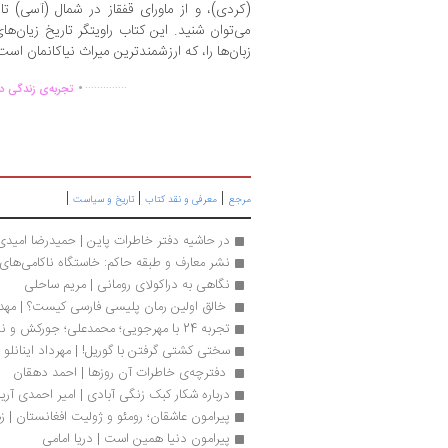
(کردی)، و از ماورای قفقاز در شمال (آسی) ت
می‌توان شنید. این کتاب راویتگر تاریخ زیان‌ها
زبان‌ها را، که ارزشمندترین میراث نیاکانمان اس
.
..............
تجربه‌ی زندگی دو
|
|
|
مرجع
معرفی و نقد کتاب
تاریخ و سیاست
در حاشیه دفتر خاطرات پاین | حمیدرضا امیدی‌
نشر معارف و طبقه حاکم: خاستگاه ناکامی‌های 
نگاهی به دراکولای رومانی | مریم ساحلی
 خالق اولین رمان پلیسی فارسی کیست؟ | مه
تجربه 24 با مهرجویی؛ محمدعلی؛ جورکش و نفیسی رسید
سختی کشتی گرفتن با گوریل! | مهرداد اینانلو
 دفترچه‌ی خاطرات آن روزها | احمد دهقان 
درباره شکار کبک زنگی آبادی | امیر احمدی آری
پیرامون عاشقان؛ رومئو و ژولیت افغانستان | ز
پیرامون دنیا همین است | دریا امامی