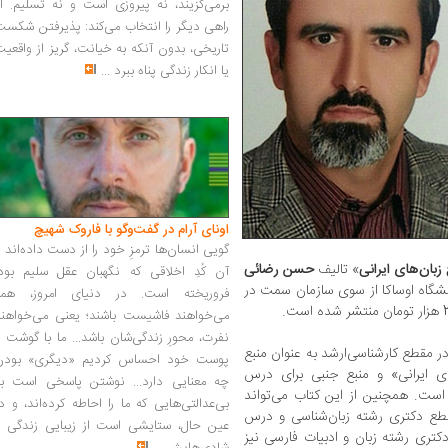
برمی‌گزیند، نه پیروزی است و نه تسلیم. ا
راهی دیگر را انتخاب می‌کند: پذیرفتن شکس
تاریخی، بدون آنکه به خیانت، گریز از واقعی
یا انکار زندگی پناه ببرد
...
اونای آرام در گفت‌وگو با فاروک شهیچ‭
گویی انسان‌ها ترمزِ خود را از دست داده‌اند 
زبا‌‌‌ن‌های ایرانی
» تالیف
حسن رضائی
آن کُدِ اخلاقی که نگهبان عقل سلیم بود،
شگاه اوساکا از سوی سازمان سمت در
فروریخته است. در دنیای امروز، همه
می‌خواهند فاشیست باشند؛ یعنی می‌خواهند
نفرت، محورِ زندگی‌شان باشد... ما با گوشت 
ر مقطع کارشناسی‌ارشد به عنوان منبع
پوست خود احساس کردیم «دیگری» بودن
ی ایرانی» و منبع جنبی برای درس
چه معنایی دارد... نوشتن پاسخی است به
است. همچنین از این کتاب می‌تواند
بی‌عدالتی‌هایی که ما را احاطه کرده‌اند، و د
قطع دکتری رشته زبان‌شناسی و درس
عین حال، ستایشی است از زیبایی زندگی و
کتری رشته زبان و ادبیات فارسی نیز