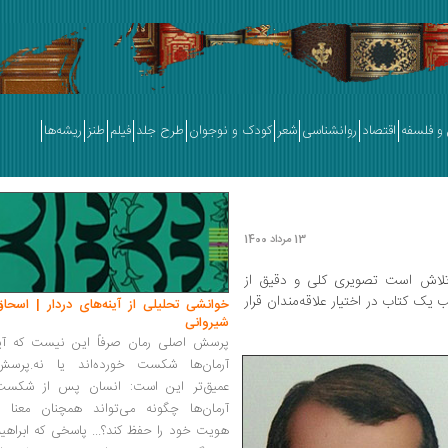
و فلسفه
اقتصاد
روانشناسی
شعر
کودک و نوجوان
طرح جلد
فیلم
طنز
ریشه‌ها
13 مرداد 1400
تلاش است تصویری کلی و دقیق از
 یک کتاب در اختیار علاقه‌مندان قرار
خوانشی تحلیلی از آینه‌های دردار | اسحاق
شیروانی
پرسش اصلی رمان صرفاً این نیست که آیا
آرمان‌ها شکست خورده‌اند یا نه.پرسش
عمیق‌تر این است: انسان پس از شکست
آرمان‌ها چگونه می‌تواند همچنان معنا و
هویت خود را حفظ کند؟... پاسخی که ابراهی