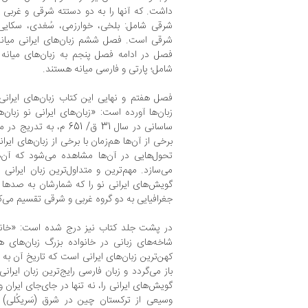
داشت. که آنها را به دو دستته شرقی و غربی تق
شرقی شامل: بلخی، خوارزمی، سُغدی، سکایی می
شرقی است. فصل ششم زبان‌های ایرانی میانه
فصل در ادامه فصل پنجم به زبان‌های میانه 
شامل؛ پارتی و فارسی میانه هستند.
فصل هفتم و نهایی این کتاب زبان‌های ایرانی
زبان‌ها آورده است: «زبان‌های ایرانی نو زب
ساسانی در سال 31 ق/ 651 
برخی از آن‌ها هم‌زمان با برخی از زبان‌های ایرا
تحول‌هایی در آن‌ها مشاهده می‌شود که آن‌ها 
می‌سازد. مهم‌ترین و متداول‌ترین زبان ایرانی
گویش‌های ایرانی نو را که شمارشان به صدها م
جغرافیایی به دو گروه غربی و شرقی تقسیم می‌ک
در پشت جلد کتاب نیز درج شده است: «خانواده
شاخه‌های زبانی در خانواده بزرگ زبان‌های ه
کهن‌ترین زبان‌های ایرانی است که تاریخ آن به
باز می‌گردد و زبان فارسی رایج‌ترین زبان ایرا
گویش‌های ایرانی را، نه تنها در جای‌جای ایران 
وسیعی از ترکستان چین در شرق (سَریکُلی) 