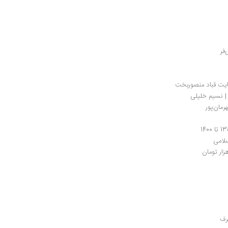
وایت قباد منصوربخت
 | نسیم خلیلی
رمان‌پور
لامی
رف