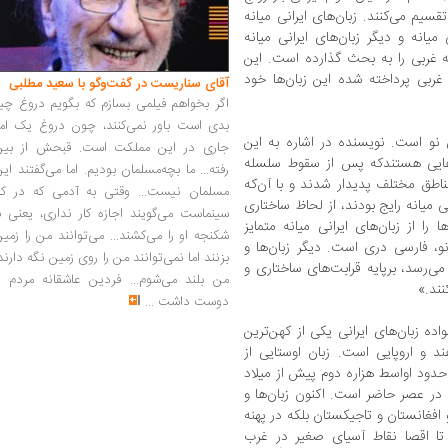
سیم می‌کنند. زبان‌های ایرانی میانه
انه و دیگر زبان‌های ایرانی میانه
 غربی را به بحث گذارده است. این
غربی پرداخته شده این زبان‌ها خود
آقای سناریست در گفت‌وگو با سعید مطلبی
اگر بخواهم فیلمی بسازم که بگویم دروغ چی
بدی است باور نمی‌کنند، چون دروغ یک امر
 نو است. نویسنده در اشاره به این
جاری در این مملکت است. قبحش از بین
ان‌هایی هستندکه پس از سقوط سلسله
رفته... ما بچه‌مسلمان بودیم. اما می‌گفتند ای
م، به تدریج در مناطق مختلف پدیدار شدند و با آن‌که
مسلمان نیست... وقتی به آدمی که در کار
نی میانه رایج بودند، از لحاظ ساختاری
سینماست می‌گویند اجازه کار نداری، یعنی ب
را از زبان‌های ایرانی میانه متمایز
شکنجه او را می‌کشند... می‌توانند من را زمی
 نو، فارسی دری است. دیگر زبان‌ها و
بزنند اما نمی‌توانند من را روی زمین نگه دارند
ی‌رسد، برپایه قرابت‌های ساختاری و
من بلند می‌شوم... فردین عاشقانه مردم را
نند.»
دوست داشت
...
 زبان‌های ایرانی یکی از کهن‌ترین
ند و اروپایی است. زبان اوستایی از
 حدود اواسط هزاره دوم پیش از میلاد
نی در عصر حاضر است. اکنون زبان‌ها و
و افغانستان و تاجیکستان بلکه در پهنه
تا اقصا نقاط آسیای صغیر در غرب