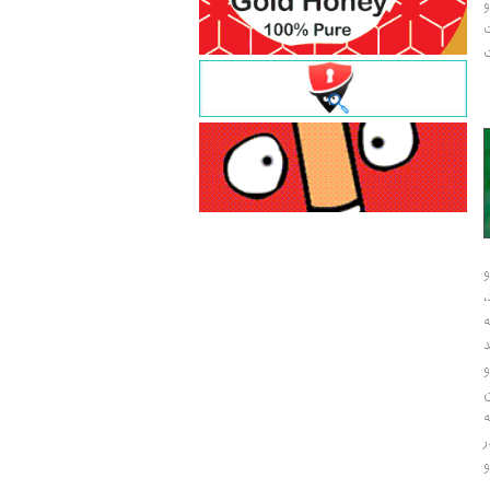
و
ت
ت
و
و
ر