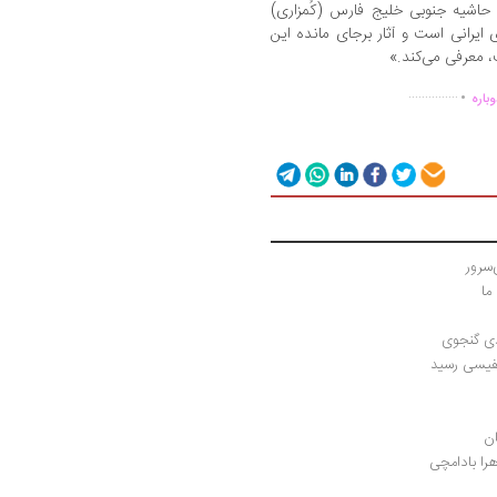
ا حاشیه جنوبی خلیج فارس (کُمزاری)
ی ایرانی است و آثار برجای مانده این
ت، معرفی می‌کند.»
.
...............
باره
سرور
ما
دی گنجوی
ان
هرا بادامچی