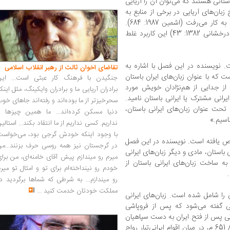
استانی هستند که می‌توان آن را آریایی
بان‌های آریایی در برخی از منابع به
غلط برای خانواده بزرگ زبان‌های هندواروپایی به کار می‌رفت (اشمین 1987: 684).
حتی اکنون نیز در برخی از منابع فارسی (مثلا: درخشانی 1382: 43) این کاربرد غلط
 نویسنده در این فصل با اشاره به
تقاضای اخوان ثالث از رهبر انقلاب اسلامی
ست که با عنوان زبان‌های ایران باستان
جنگیدن با فرهنگ کار عبثی است... این
 از جدایی از هم‌نژادان خویش مورد
برادران آریایی ما و برادران وایکینگ، مثل اینک
ایرانی مشترک یا ایرانی باستان نامید.
سحرخیزتر از ما بوده‌اند و رفته‌اند جاهای خو
تحت عنوان زبان‌های ایرانی باستان،
دنیا مسکن کرده‌اند... ما همین چیزها را
ناسیم.»
نداریم. کسی نداریم از ما انتقاد بکند... استالی
با وجود اینکه خودش گرجی بود، می‌خواست
صاص یافته است. نویسنده در این فصل
در گرجستان نیز همه روسی حرف بزنند...من
 باستان، مادی و دیگر زبان‌های ایرانی
میرم رو میندازم پیش آقای خامنه‌ای، من برا
 ساخت زبان‌های ایرانی باستان از
خودم رو نینداخته‌ام برای تو و امثال تو میر
رو میندازم... به شرطی که شماها برگردید د
مملکت خودتان خدمت کنید
...
ی را شامل شده است. زبان‌های ایرانی
انی گفته می‌شود که پس از فروپاشی
در سال 330 ق‌م، تا مدتی پس از فتح ایران به دست سپاهیان
عرب و کشته شدن یزدگرد سوم در سال 31 ق/ 651 م، در میان اقوام ایرانی‌تبار رواج