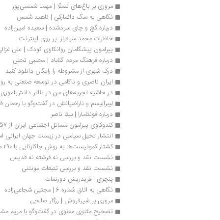
مروری بر باغ‌های تَسلّا | مهسا شمسی‌پور
نگاهی به سگ دانمارکی | ناهید شمس
درباره گچ و چای سردشده | سعیده امین‌زاده 
خاطرات محمد سرافراز  بر روی اینترنت
پیرامون پیشگامان روانکاوی کودک‮‬ | علی غزالی‌فر
درباره فرهنگ مردم گناباد | مجتبی تجلی
درک شهری از مشروطه را رایگان دانلود کنید
ایران ناصری و ناکامی در توسعه صنعتی به ر
در حاشیه تجربه‌های من در تئاتر دانش‌آموزی
لیبرالیسم و ناراضیانش در گفت‌وگو با رحمان قه
درباره فونتامارا | بیتا ناصر
کندوکاوی پیرامون مسائل اجتماعی ایران از 1357 تا 1400
انتشار تخیل سیاسی در زیست جهان ایرانی اس
کشتار کمونیست‌ها به روش جاکارتایی با ۲۹۰ هزار تومان
نشست نقد و بررسی نه فرشته نه قدیس
نشست نقد و بررسی تتبعات مونتنی
پنچری | فریدریش دورنمات
نگاهی به اتاق شماره 6 | مجتبی شجاعی‌زاده
مروری بر شیرفروش | رزگار صالحی
تصحیح مثنوی معنوی در گفت‌وگو با مریم مش