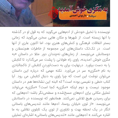
یسنده با تخیل خودش از آدم‌هایی می‌گوید که به قول او در گذشته
 آنها زیسته است. از شهرها و مکان هایی سخن می‌گوید که زمانی
تر اتفاقات فرهنگی و کنش‌های هنری بود، اما اکنون عاری از آنها
ت. در تک‌تک داستان‌های این مجموعه از خاطرات هم‌نسلان و
ستانش می‌نویسد. از زمان‌های نه‌چندان دور. مثلا در داستانِ «به
زی خوش آمدید»، راوی راه طولانی را پشت سر می‌‌گذارد تا کتابش
 به دست بیاورد. درنهایت برای به دست‌آوردنِ کتابش از ناکجاآبادی
 نام «مگزی» سر در می‌آورد. نکته مهمی که درباره این داستان
‌توان نوشت این است که چرا راوی به دنبال کتابش می رود. آیا
اب خطی و نفیسی بوده است؟ که البته این نشانه‌ها هم در داستان
جود نیست و دوم اینکه «مگزی» کجا است؟ «مگزی» می‌تواند
ثیل مکانی برای آدم‌های مسخ‌شده و سطحی‌نگر باشد؛ آدم‌هایی که
ای رسیدن هیچ تلاشی نمی‌کنند. همانطور که نویسنده در داستانش
‌نویسد: «از توی خیابان روستا، آدم‌ها مانند تندیس‌های باستانی
گار در یک لحظه بهت و ناباوری از توی یک تابلوی نقاشی به ما
اره می‌کنند.» آدم‌هایی مانند «تندیس‌های باستانی» اشاره‌ای تمثیلی