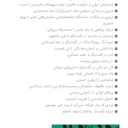
اندیشه‌ی ترقی و حکومت قانون؛ عصر سپهسالار | فریدون آدمیت
مروری بر زندگی سیاسی امام حسن(ع) | رضا دستجردی
مروری بر حکایت دانشگاه؛ جامعه‌شناسی سازمان‌های علمی | بهرام 
انجم‌روز
درباره روباهی به نام پکس | محمدرضا مرزوقی
زمستان در مادرید در گفت‌وگو با علی صنعوی
نیم‌دانگ پیونگ‌یانگ در گفت‌وگو با رضا امیرخانی
یادداشتی بر تسلی‌دهندگان | الی اسمیت
گدار در گفت‌وگو با حامد عسگری
 در سایه مارسل پروست 
کَأن لَم یَکُن در گفت‌وگو با امیرعلی نبویان
ماه مربع با 8 داستان کوتاه رسید
شاعرکشی | آریامن احمدی
درباره طالبوف، ملکم‌خان و سیدجمال‌الدین | احمد زیدآبادی
پرتقال کوکی  |  آنتونی برجس
 اصول نخستین | هربرت اسپنسر
مردی که زیاد اسراف نمی‌کرد | سید علی موسوی
درباره گوبسک رباخوار | میلاد شاملو