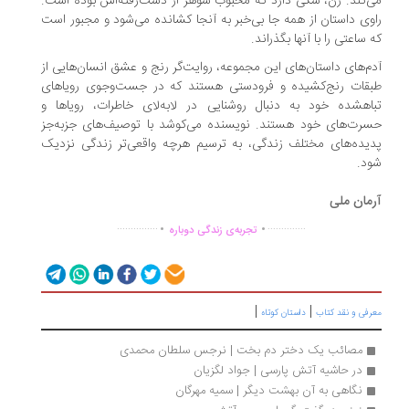
‌کند. زن، سگی دارد که محبوب شوهر از دست‌رفته‌اش بوده است.
وی داستان از همه جا بی‌خبر به آنجا کشانده می‌شود و مجبور است
 ساعتی را با آنها بگذراند.
م‌های داستان‌های این مجموعه، روایت‌گر رنج و عشق انسان‌هایی از
قات رنج‌کشیده و فرودستی هستند که در جست‌وجوی رویاهای
اهشده خود به دنبال روشنایی در لابه‌لای خاطرات، رویاها و
رت‌های خود هستند. نویسنده می‌کوشد با توصیف‌های جز‌به‌جز
یده‌های مختلف زندگی، به ترسیم هرچه واقعی‌تر زندگی نزدیک
د.
مان ملی
.
.
...............
..............
تجربه‌ی زندگی دوباره
|
|
رفی و نقد کتاب
داستان کوتاه
مصائب یک دختر دم بخت | نرجس سلطان محمدی
در حاشیه آتش پارسی | جواد لگزیان
نگاهی به آن بهشت دیگر | سمیه مهرگان