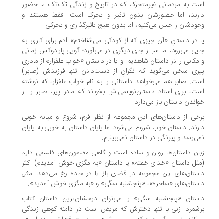
ت به مردمانی غیرمتحرک که در تاریخ و زندگی تک‌تک ما حضور
ارند، اما حضورشان بدون تاثیر و تحرک است. فقط هستند و
ودشان را حس می‌کنیم، اما بدون هیچ تاثیرگذاری و تحرکی.
 در داستانِ «آن چیزی که از کودکی می­‌شناختم» آدم برای کاری به
یی می­‌رود، اما سر از جای دیگری در می­‌آورد؛ گویی پارادوکس زمانی
مکانی را در داستان شاهدیم. و یا در داستان «خواب علفزار» از مادری
ری سخن می‌گوید که نگرانِ از دست‌دادن تنها فرزندش (صابر)
ت. صابر هم می‌خواهد داستانی را به نام خواب علفزار، که نوشته
ت، برای استاد داستان‌نویسی‌اش بخواند که مادر پیر، صابر را از
اندن داستان باز می‌دارد.
خی از داستان‌های این مجموعه از نظر فرم، شروع و میانه خوبی
رند. داستان خوب شروع می‌شود اما پایان داستان به خوبی به پایان
ی‌رسد و پیرنگی در داستان نمی‌بینیم.
ان داستان‌ها روان و ساده است و گاهی مضمون‌های فلسفی دارد
ثل داستان «خدای خفته» یا داستان «به مگزی خوش آمدید») اکثر
ستان‌های این مجموعه در فضای باز یا در جاده رخ می‌دهد. مثل
ستان‌های «ساحره»، «پنجشنبه سگی» و «به مگزی خوش آمدید».
ستان «پنجشنبه سگی» را می‌توان درخشان‌ترین داستان کتاب
شمرد. زنی با تنها دخترش که مریض است در دامنه کوهی زندگی