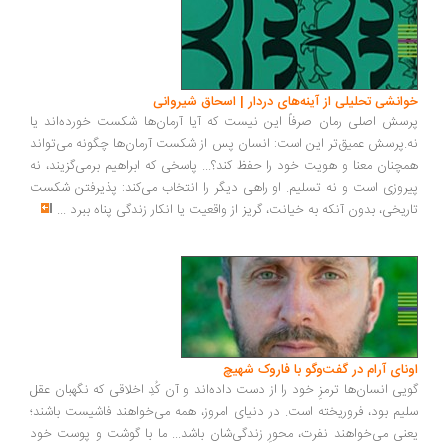
انشی تحلیلی از آینه‌های دردار | اسحاق شیروانی
سش اصلی رمان صرفاً این نیست که آیا آرمان‌ها شکست خورده‌اند یا
.پرسش عمیق‌تر این است: انسان پس از شکست آرمان‌ها چگونه می‌تواند
چنان معنا و هویت خود را حفظ کند؟... پاسخی که ابراهیم برمی‌گزیند، نه
روزی است و نه تسلیم. او راهی دیگر را انتخاب می‌کند: پذیرفتن شکست
ریخی، بدون آنکه به خیانت، گریز از واقعیت یا انکار زندگی پناه ببرد
...
ونای آرام در گفت‌وگو با فاروک شهیچ
یی انسان‌ها ترمزِ خود را از دست داده‌اند و آن کُدِ اخلاقی که نگهبان عقل
یم بود، فروریخته است. در دنیای امروز، همه می‌خواهند فاشیست باشند؛
نی می‌خواهند نفرت، محورِ زندگی‌شان باشد... ما با گوشت و پوست خود