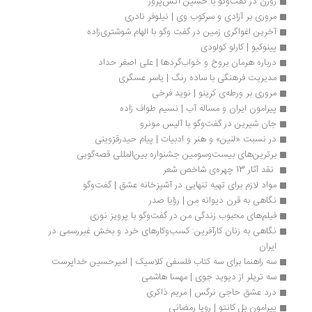
زوزن در گفت‌وگو با حسین آتش‌پرور
مروری بر آزادی و سرکوب وی | نیلوفر نادری 
آخرین اغواگری زمین در گفت وگو با الهام شوشتری‌زاده
پینوکیو | کارلو کولودی
درباره هرمان بروخ و خواب‌گردها | علی اصغر حداد
مدیریت فرهنگی با ساده رنگ | یاسر عسگری
مروری بر ورطه‌ی کرینو | نوید فرخی‌
پیرامون ایران و مساله آب | نسیم طواف زاده
جان شیرین در گفت‌وگو با آلیس مونرو
در نسبت «لنین» و هنر و ادبیات | پیام حیدرقزوینی
برترین‌های بیست‌وسومین جشنواره بین‌المللی قصه‌گویی
 نقد آثار 13 چهره‌ی شاخص شعر 
مواد لازم برای تهیه تنهایی در آشپزخانه عشق | گفت‌وگو
نگاهی به قرن دیوانه من | رؤیا صدر
فیلم‌های محبوب زندگی من در گفت‌وگو با پرویز نوری
نگاهی به زنان کارآفرین: کسب‌و‌کارهای خرد و بخش غیررسمی در 
ایران
سه راهنما برای سه کتاب فلسفی کلاسیک | امیرحسین خداپرست
سه تریلر از دیوید جوی | مهسا هاشمی
درد عشق حاجی نرگس | مریم ذاکری
پیرامون بل کانتو | رویا رمضانی