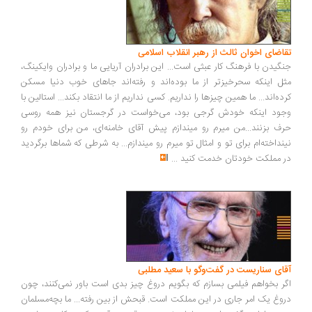
اضای اخوان ثالث از رهبر انقلاب اسلامی
گیدن با فرهنگ کار عبثی است... این برادران آریایی ما و برادران وایکینگ،
ل اینکه سحرخیزتر از ما بوده‌اند و رفته‌اند جاهای خوب دنیا مسکن
ده‌اند... ما همین چیزها را نداریم. کسی نداریم از ما انتقاد بکند... استالین با
ود اینکه خودش گرجی بود، می‌خواست در گرجستان نیز همه روسی
ف بزنند...من میرم رو میندازم پیش آقای خامنه‌ای، من برای خودم رو
نداخته‌ام برای تو و امثال تو میرم رو میندازم... به شرطی که شماها برگردید
 مملکت خودتان خدمت کنید
...
ای سناریست در گفت‌وگو با سعید مطلبی
ر بخواهم فیلمی بسازم که بگویم دروغ چیز بدی است باور نمی‌کنند، چون
وغ یک امر جاری در این مملکت است. قبحش از بین رفته... ما بچه‌مسلمان