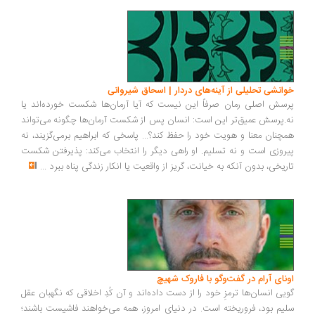
انشی تحلیلی از آینه‌های دردار | اسحاق شیروانی
سش اصلی رمان صرفاً این نیست که آیا آرمان‌ها شکست خورده‌اند یا
.پرسش عمیق‌تر این است: انسان پس از شکست آرمان‌ها چگونه می‌تواند
چنان معنا و هویت خود را حفظ کند؟... پاسخی که ابراهیم برمی‌گزیند، نه
روزی است و نه تسلیم. او راهی دیگر را انتخاب می‌کند: پذیرفتن شکست
ریخی، بدون آنکه به خیانت، گریز از واقعیت یا انکار زندگی پناه ببرد
...
ونای آرام در گفت‌وگو با فاروک شهیچ
یی انسان‌ها ترمزِ خود را از دست داده‌اند و آن کُدِ اخلاقی که نگهبان عقل
یم بود، فروریخته است. در دنیای امروز، همه می‌خواهند فاشیست باشند؛