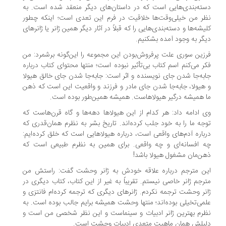
ته‌بندی‌هایی است که در داستان‌های دیگر منعقد شده است. به
ر من خیلی‌وقت‌ها خلاقیت در فرم این تعدی است؛ اینکه چطور
یشه‌ها و دسته‌بندی‌هایی را که قبلاً در آثار دیگر همین ژانر یا ژانرهای
گر به وجود آمده بشکنیم.
زین سوری علت پرفروش‌بودن این مجموعه را این‌گونه برشمرد: من
ر می‌کنم اسم کتاب بی‌تأثیر نبوده است؛ منتها محتوای کتاب درباره
به‌جا شدن جای نویسنده و اثر است: جابه‌جا شدن جای خالق هیولا
هیولا، جابه‌جا شدن جای مادر و فرزند و واقعیت‌ این است که ذهن
 همیشه درگیر هیولاهاست. همیشه همین‌طور بوده است.
 ادامه داد: هر کدام از این هیولاها دهه‌ها و گاه قرن‌هاست که
جه ما را به خود جلب کرده‌اند. تاریخ بشر به نظرم همان‌قدری که
باره آدم‌های واقعی است، درباره هیولاهایی است که خلق کرده‌ایم:
 افسانه‌ای و چه واقعی. برای همین به نظرم طبیعی‌ است که
ن‌مان مشغول هیولا باشد!
ن مترجم درباره علاقه خودش به ژانر وحشت گفت: راستش من
رجم ژانر خاصی نیستم. تقریباً به غیر از این کتاب، کتاب دیگری در
نر وحشت ترجمه نکردم. ژانرهای دیگری که ترجمه کرده‌ام فانتزی و
می‌تخیلی بوده‌اند؛ منتها وحشت همیشه برایم جالب بوده است. به
رم بهترین ژانر ادبیات و سینماست و این نظر شخصی من است و
لیلش همان ماهیت متعدی ادبیات وحشت است.