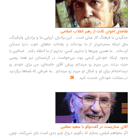
اضای اخوان ثالث از رهبر انقلاب اسلامی
گیدن با فرهنگ کار عبثی است... این برادران آریایی ما و برادران وایکینگ،
ل اینکه سحرخیزتر از ما بوده‌اند و رفته‌اند جاهای خوب دنیا مسکن
ده‌اند... ما همین چیزها را نداریم. کسی نداریم از ما انتقاد بکند... استالین با
ود اینکه خودش گرجی بود، می‌خواست در گرجستان نیز همه روسی
ف بزنند...من میرم رو میندازم پیش آقای خامنه‌ای، من برای خودم رو
نداخته‌ام برای تو و امثال تو میرم رو میندازم... به شرطی که شماها برگردید
 مملکت خودتان خدمت کنید
...
ای سناریست در گفت‌وگو با سعید مطلبی
ر بخواهم فیلمی بسازم که بگویم دروغ چیز بدی است باور نمی‌کنند، چون