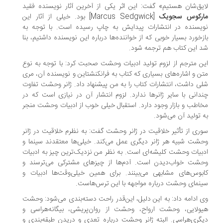
یق‌شان هستیم» گفت: این اثر یکی از آخرین آثار نویسنده فقید
ارکوس سجویک
[Marcus Sedgwick] بود. خیلی از آثار این
یسنده در انتشارات پیدایش به چاپ رسیده است. با توجه به
زخورد بسیار خوبی که از خواننده‌ها درباره این نویسنده داشتیم، بنا
 این کتاب هم ترجمه شود.
ن مترجم از لزوم تولید ادبیات وحشت صحبت کرد: با توجه به نوع
ن و اشاره‌های بسیاری که کتاب به فرانکنشتاین و نویسنده‌ آن، مری
ی داشت، انتشارات کتاب را به من پیشنهاد داد. ژانر وحشت تفاوت
دانی با سایر ژانرها ندارد. لزوم انتشار آن در نیازی است که در
اطب و بازار وجود دارد. استقبال خیلی خوب از ادبیات وحشت منجر
 تولید آن می‌شود.
ری از تأثیر خلاقیت در ژانر وحشت گفت:‌ به نظرم خلاقیت در ژانر
شت شبیه هر ژانر دیگری عمل می‌کند. خیلی‌ها معتقدند سینما و
بیات وحشت کلیشه‌ای است. به نظر من نزدیک‌ترین چیز به ادبیات
شت خواب‌دیدن است. آدم‌ها از چیزهای مشترکی می‌ترسند و
بوس‌های مشابهی می‌بینند. برای همین خیلی‌وقت‌ها ادبیات و
نمای وحشت درباره مواجهه با این ترس‌هاست.
 ادامه داد: به این دلیل، این‌قدر راحت‌ دسته‌بندی می‌شود: وحشت
ولایی، وحشت ارواح، وحشت از روان‌پریشی، بیگانه‌هراسی و
گری‌هراسی. البته ژانر وحشت درباره تعدی و دریدن طبقه‌بندی و