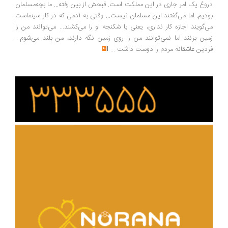
وغ یک امر جاری در این مملکت است. قبحش از بین رفته... ما بچه‌مسلمان
دیم. اما می‌گفتند این مسلمان نیست... وقتی به آدمی که در کار سینماست
‌گویند اجازه کار نداری، یعنی با شکنجه او را می‌کشند... می‌توانند من را
ین بزنند اما نمی‌توانند من را روی زمین نگه دارند، من بلند می‌شوم...
دین عاشقانه مردم را دوست داشت
...