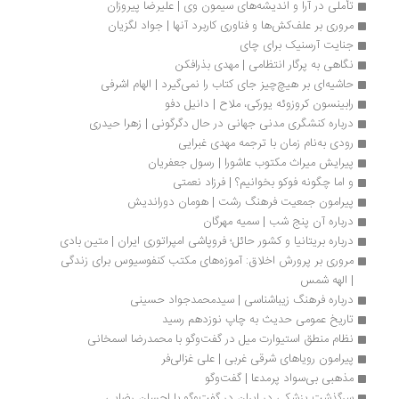
تأملی در آرا و اندیشه‌های سیمون وی | علیرضا پیروزان
مروری بر علف‌کش‌ها و فناوری کاربرد آنها | جواد لگزیان
جنایت آرسنیک برای چای
نگاهی به پرگار انتظامی | مهدی بذرافکن
حاشیه‌ای بر هیچ‌چیز جای کتاب را نمی‌گیرد | الهام اشرفی
رابینسون کروزوئه یورکی، ملاح | دانیل دفو
درباره کنشگری مدنی جهانی در حال دگرگونی | زهرا حیدری
رودی به‌نام زمان با ترجمه مهدی غبرایی
پیرایش میراث مکتوب عاشورا | رسول جعفریان
و اما چگونه فوکو بخوانیم؟ | فرزاد نعمتی
پیرامون جمعیت فرهنگ رشت | هومان دوراندیش
درباره آن پنج شب | سمیه مهرگان
درباره بریتانیا و کشور حائل؛ فروپاشی امپراتوری ایران | متین بادی
مروری بر پرورش اخلاق: آموزه‌های مکتب کنفوسیوس برای زندگی 
| الهه شمس
درباره فرهنگ زیباشناسی | سیدمحمدجواد حسینی
تاریخ عمومی حدیث به چاپ نوزدهم رسید
نظام منطق استیوارت میل در گفت‌وگو با محمدرضا اسمخانی
پیرامون رویاهای شرقی غربی | علی غزالی‌فر
مذهبی بی‌سواد پرمدعا | گفت‌وگو
سرگذشت پزشکی در ایران در گفت‌وگو با احسان رضایی