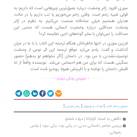
ری افزود: ژانر وحشت درباره عمیق‌ترین چیزهایی است که داریم؛ به
لی شبیه زخم است. وقتی زخم می‌خوریم یا تب داریم یا در حالت
یان هستیم خیلی صادقانه صحبت می‌کنیم. به نظرم در ژانر
حشت صداقتی درباره وضعیت انسانی هست که جنس این
اقت را نمی‌توان با سایر گونه‌های ادبی مقایسه کرد!
زین سوری در انتها خاطره‌اش هنگام ترجمه این کتاب را با ما در میان
اشت و گفت: یادم می‌آید موقع ترجمه‌ این اثر نوعی از وحشت
صیف‌نشدنی با من بود. در داستان (اگر نخواهم لو بدهم) حضور
گینی هست که برای من هم احساس می‌شد. نویسنده واقعاً از ته
بش داستان را نوشته و با آفرینش هیولا روبه‌رو شده است.
.
.
...............
..............
تجربه‌ی زندگی دوباره
|
|
|
رفی و نقد کتاب
کودک و نوجوان
رمان خارجی
نگاهی به استاد کاواباتا | میلاد شاملو
بررسی عناصر داستانی مدرن در یکی بود، یکی نبود | عباس 
رضوانی