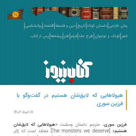
ان خارجی
داستان کوتاه
تاریخ
دین و فلسفه
اقتصاد
روانشناسی
ر
کودک و نوجوان
طرح جلد
فیلم
طنز
ریشه‌ها
پس از کتاب
هیولاهایی که لایق‌شان هستیم در گفت‌وگو با
فرزین سوری
18 خرداد 1402
رزین سوری
، مترجم داستان وحشت «
هیولاهایی که لایق‌شان
ستیم
» [The monsters we deserve] معتقد است که ژانر