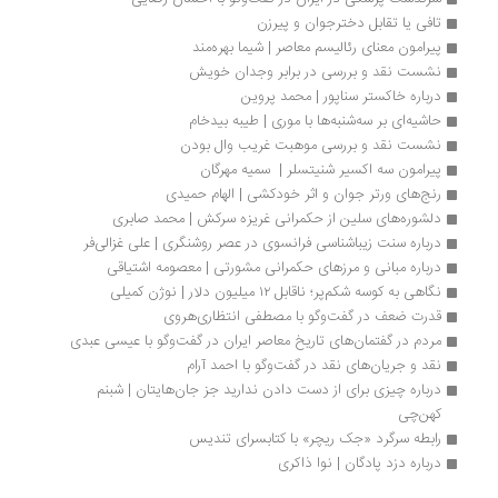
تافی یا تقابل دخترجوان و پیرزن
پیرامون معنای رئالیسم معاصر | شیما بهره‌مند
نشست نقد و بررسی در برابر وجدان خویش
درباره خاکستر سناپور | محمد پروین
حاشیه‌ای بر سه‌شنبه‌ها با موری | طیبه بیدخام
نشست نقد و بررسی موهبت غریب وال بودن
پیرامون سه اکسیر شنیتسلر |  سمیه مهرگان
رنج‌های ورتر جوان و اثر خودکشی | الهام حمیدی 
دلشوره‌های سلین از حکمرانی غریزه سرکش | محمد صابری
درباره سنت زیباشناسی فرانسوی در عصر روشنگری | علی غزالی‌فر
درباره مبانی و مرزهای حکمرانی مشورتی | معصومه اشتیاقی
نگاهی به کوسه شکم‌پر؛ ناقابل ۱۲ میلیون دلار | نوژن کمیلی
قدرت ضعف در گفت‌وگو با مصطفی انتظاری‌هروی
مردم در گفتمان‌های تاریخ معاصر ایران در گفت‌وگو با عیسی عبدی
نقد و جریان‌های نقد در گفت‌وگو با احمد آرام
درباره چیزی برای از دست دادن ندارید جز جان‌هایتان | شبنم 
کهن‌چی
رابطه سرگرد «جک ریچر» با کتابسرای تندیس
درباره دزد پادگان | نوا ذاکری