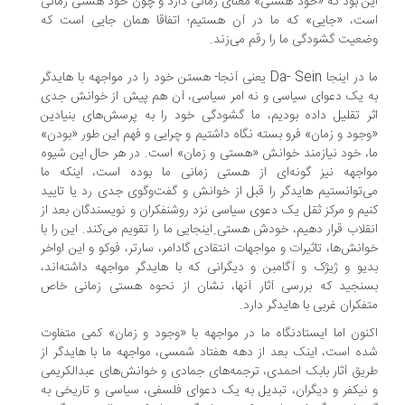
ن بود که «خود هستی» معنای زمانی دارد و چون خود هستی زمانی
ت، «جایی» که ما در آن هستیم؛ اتفاقا همان جایی است که
عیت‌ گشودگی ما را رقم می‌‌زند.
ما در اینجا Da- Sein یعنی آنجا- هستن خود را در مواجهه با هایدگر
 یک دعوای سیاسی و نه امر سیاسی، آن هم پیش از خوانش جدی
ر تقلیل داده بودیم، ما گشودگی خود را به پرسش‌های بنیادین
جود و زمان» فرو بسته نگاه داشتیم و چرایی و فهم این طور «بودن»
، خود نیازمند خوانش «هستی و زمان» است. در هر حال این شیوه
اجهه نیز گونه‌ای از هستی زمانی ما بوده است، اینکه ما
‌توانستیم هایدگر را قبل از خوانش و گفت‌وگوی جدی رد یا تایید
یم و مرکز ثقل یک دعوی سیاسی نزد روشنفکران و نویسندگان بعد از
قلاب قرار دهیم، خودش هستی ِاینجایی ما را تقویم می‌کند. این را با
انش‌ها، تاثیرات و مواجهات انتقادی گادامر، سارتر، فوکو و این اواخر
یو و ژیژک و آگامبن و دیگرانی که با هایدگر مواجهه داشته‌اند،
نجید که بررسی آثار آنها، نشان از نحوه هستی زمانی خاص
فکران غربی با هایدگر دارد.
نون اما ایستادنگاه ما در مواجهه با «وجود و زمان» کمی متفاوت
ه است، اینک بعد از دهه هفتاد شمسی، مواجهه ما با هایدگر از
یق آثار بابک احمدی، ترجمه‌های جمادی و خوانش‌های عبدالکریمی
نیکفر و دیگران، تبدیل به یک دعوای فلسفی، سیاسی و تاریخی به