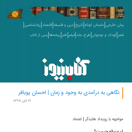
ان خارجی
داستان کوتاه
تاریخ
دین و فلسفه
اقتصاد
روانشناسی
ر
کودک و نوجوان
طرح جلد
فیلم
طنز
ریشه‌ها
پس از کتاب
نگاهی به درآمدی به وجود و زمان | احسان پویافر
19 آبان 1398
اجهه با رویداد هایدگر | اعتماد