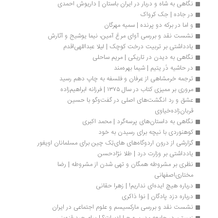
نگاهی به شاه و دربار در ایران باستان | داریوش احمدی
در جاده | جک کرواک
و اما در برکه دو پرنده | سمیه مهرگان
نشست نقد و بررسی آوای مرغ آمین، نیما یوشیج و آثارش
یادداشتی بر تربیت درخت کوچک | لیلا عبداللهی‌اقدم
نگاهی به دیدن در تاریکی | مریم ساحلی
در حاشیه دُر یتیم | شیما بهره‌مند
ترجمه خرمشاهی از عرفان و فلسفه به چاپ دهم رسید
مروری بر ممیزی کتاب در سال ۱۳۷۵ | فرزانه ابراهیم‌زاده
عشق و رد انگشت‌های اصلی در گفت‌وگو با حسین 
قربان‌زاده‌خیاوی
نگاهی به داستان‌های پرسه‌گرد | محمد اکبری
کوهنوردی با نیچه برای رسیدن به خود
گزارشی از درون اردوگاه‌های های‌تِک چین برای مسلمانان اویغور 
یادداشتی بر وزارت درد | طلا نژاد‌حسن
نظری بر مشروطه همگان و تهی ‎شدن از مشروطه | رضا 
مختاری‌اصفهانی
درباره هیچ ایده‌ای نداریم! | زهرا حقانی
درباره دزد پادگان | نوا ذاکری
نشست نقد و بررسی مارکسیسم و علوم اجتماعی در ایران