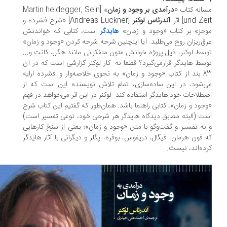
اله کتاب «
درآمدی بر وجود و زمان
» [Martin heidegger, Sein
und Z] اثر
آندرئاس لوکنر
[Andreas Luckner] «شرح فشرده و
جز» بر کتاب «وجود و زمان»
هایدگر
است، کتابی که خواندنش
ق‌ریزان روح می‌طلبد. آیا اینچنین شرحه شرحه کردن «وجود و زمان»
سط لوکنر، ذیل پروژه خوانش متون متفکرانی مانند هگل، کانت و...
سط هایدگر قرارمی‌گیرد؟ قطعا نه. کار لوکنر گزارشی است که در آن
83 بند از کتاب «وجود و زمان» به نحوی خلاصه‌‌وار و فشرده ارایه
‌شود، در این ساده‌سازی، تمام تلاش نویسنده این است که از
طلاحات خود هایدگر استفاده کند. لوکنر در این اثر می‌خواهد در فهم
جود و زمان»، کتابی راهنما باشد. همان‌طور که گفتیم این کتاب شرح
ت (البته مطابق دیدگاه هایدگر هر شرحی خود، نوعی تفسیر است)
نه تفسیر و گفت‌وگو با متن «وجود و زمان»؛ یعنی از سنخ کارهایی
 فون هرمان، فیگال، دریفوس، بوفره، پگلر و دیگرانی با آثار هایدگر
ده‌اند، نیست.