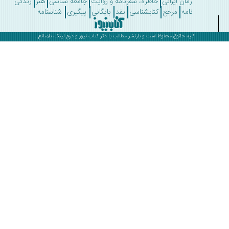
رمان ایرانی
خاطره، سفرنامه و روایت
جامعه شناسی
هنر
زندگی
نامه
مرجع
کتابشناسی
نقد
بایگانی
پیگیری
شناسنامه
کلیه حقوق محفوظ است و بازنشر مطالب با ذکر
کتاب نیوز
و درج لینک، بلامانع .