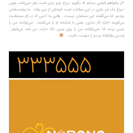
ر بخواهم فیلمی بسازم که بگویم دروغ چیز بدی است باور نمی‌کنند، چون
وغ یک امر جاری در این مملکت است. قبحش از بین رفته... ما بچه‌مسلمان
دیم. اما می‌گفتند این مسلمان نیست... وقتی به آدمی که در کار سینماست
‌گویند اجازه کار نداری، یعنی با شکنجه او را می‌کشند... می‌توانند من را
ین بزنند اما نمی‌توانند من را روی زمین نگه دارند، من بلند می‌شوم...
دین عاشقانه مردم را دوست داشت
...