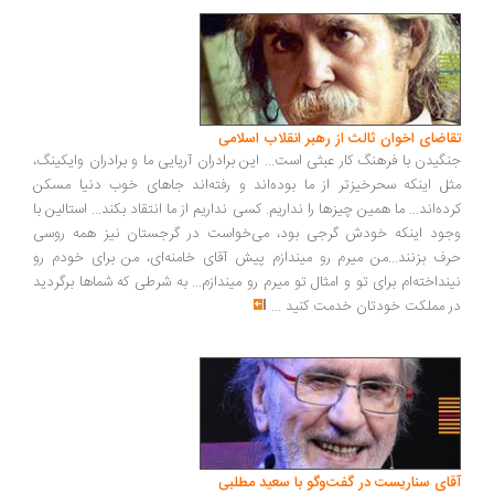
اضای اخوان ثالث از رهبر انقلاب اسلامی
گیدن با فرهنگ کار عبثی است... این برادران آریایی ما و برادران وایکینگ،
ل اینکه سحرخیزتر از ما بوده‌اند و رفته‌اند جاهای خوب دنیا مسکن
ده‌اند... ما همین چیزها را نداریم. کسی نداریم از ما انتقاد بکند... استالین با
ود اینکه خودش گرجی بود، می‌خواست در گرجستان نیز همه روسی
ف بزنند...من میرم رو میندازم پیش آقای خامنه‌ای، من برای خودم رو
نداخته‌ام برای تو و امثال تو میرم رو میندازم... به شرطی که شماها برگردید
 مملکت خودتان خدمت کنید
...
ای سناریست در گفت‌وگو با سعید مطلبی