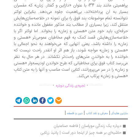
پراهمیتی مانند بند 34؛ با عنوان «دازاین و گفتار. زبان» که مفسران
یار به آن پرداخته‌اند، بی‌اهمیت جلوه می‌دهد. بنابراین لوکنر
وانسته تمام موضوعات بند فوق را؛ برای نمونه در خلاصه‌سازی‌هایش
تقل کند، زیرا بسیاری از مطالب بند مذکور مغفول مانده و خواننده
فه‌ای، باید خود متن «هستی و زمان» را بخواند. اما لوکنر اگر با
اصه‌سازی‌هایش قصد کمک به فهم مخاطبان عمومی‌تر «هستی و
ان» را داشته باشد، یعنی آنهایی که می‌خواهند به نحو اجمالی با
ستی و زمان» مواجه شوند، باز هم اثر او آنقدر راحت نیست که
اننده را به خواندنِ متن‌های راحت‌تر نکشاند. در هر حال به ‌نظر
‌رسد کتاب فوق برای مخاطبانی که طرح خواندن اودیسه‌وار «هستی
زمان» را در سر می‌پرورانند، کتابی است مناسب و آنها را به متن کتاب
ستی و زمان» پرتاب می‌کند.
.
.
..............
...............
تجربه‌ی زندگی دوباره
|
|
|
تین هایدگر
معرفی و نقد کتاب
دین و فلسفه
درباره یک زندگی موپاسان | فاطمه صناعتیان
حاشیه‌ای بر همه چیز از اینجا دور است | پانیذ زرتابی