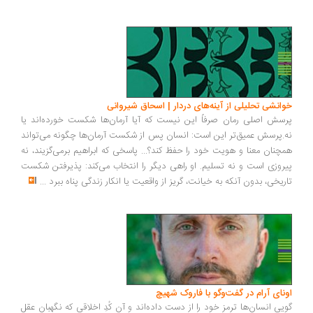
انشی تحلیلی از آینه‌های دردار | اسحاق شیروانی
سش اصلی رمان صرفاً این نیست که آیا آرمان‌ها شکست خورده‌اند یا
.پرسش عمیق‌تر این است: انسان پس از شکست آرمان‌ها چگونه می‌تواند
چنان معنا و هویت خود را حفظ کند؟... پاسخی که ابراهیم برمی‌گزیند، نه
روزی است و نه تسلیم. او راهی دیگر را انتخاب می‌کند: پذیرفتن شکست
ریخی، بدون آنکه به خیانت، گریز از واقعیت یا انکار زندگی پناه ببرد
...
ونای آرام در گفت‌وگو با فاروک شهیچ
یی انسان‌ها ترمزِ خود را از دست داده‌اند و آن کُدِ اخلاقی که نگهبان عقل