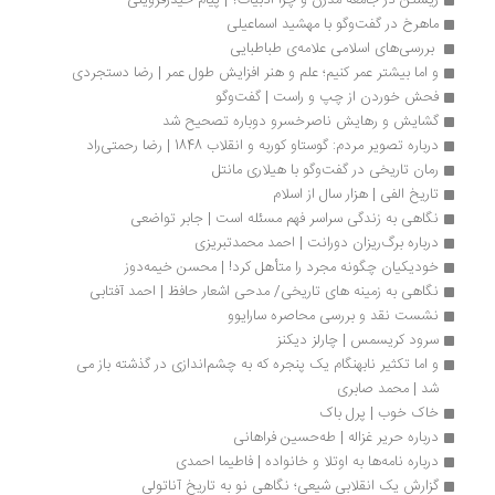
زیستن در جامعه مدرن و چرا ادبیات؟ | پیام حیدرقزوینی
ماهرخ در گفت‌وگو با مهشید اسماعیلی
 بررسی‌های اسلامی علامه‌ی طباطبایی 
و اما بیشتر عمر کنیم؛ علم و هنر افزایش طول عمر | رضا دستجردی
فحش خوردن از چپ و راست | گفت‌وگو
گشایش و رهایش ناصرخسرو دوباره تصحیح شد
درباره تصویر مردم: گوستاو کوربه و انقلاب 1848 | رضا رحمتی‌راد
رمان تاریخی در گفت‌وگو با هیلاری مانتل
تاریخ الفی | هزار سال از اسلام
نگاهی به زندگی سراسر فهم مسئله است | جابر تواضعی
درباره برگ‌ریزان دورانت | احمد محمدتبریزی
خودیکیان چگونه مجرد را متأهل کرد! | محسن خیمه‌دوز
نگاهی به زمینه های تاریخی/ مدحی اشعار حافظ | احمد آفتابی
نشست نقد و بررسی محاصره سارایوو
سرود کریسمس | چارلز دیکنز
و اما تکثیر نابهنگام یک پنجره که به چشم‌اندازی در گذشته باز می 
شد | محمد صابری
خاک خوب | پرل باک
درباره حریر غزاله | طه‌حسین فراهانی
درباره نامه‌ها به اوتلا و خانواده | فاطیما احمدی
گزارش یک انقلابی شیعی؛‌ نگاهی نو به تاریخ‌ آناتولی