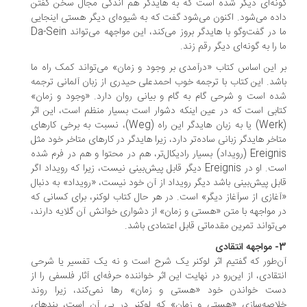
نه‌ای دیگر شده است که به هایدگر هم اندکی مجال سخن گفتن
ده می‌شود. اکنون می‌شود گفت که به شیوه‌ای دیگر هستی اینجایی
ما در گفت‌وگو با هایدگر بروز می‌کند، این مواجهه می‌تواند Da-Sein
 را به گونه‌ای دیگر رقم زند.
 این اساس کتاب «درآمدی بر وجود و زمان» می‌تواند کمک راه ما
شد. این کتاب با ترجمه خوب احمدعلی حیدری از زبان آلمانی ترجمه
ه است و شرحی گام به گام و بیانی روان دارد. «وجود و زمان»
ابی است که در عین اینکه دشوار است بسیار منظم است، این اثر
(Werk) یا به زبان هایدگر این راه (Weg)، نسبت به برخی کارهای
اخر هایدگر زبانی ساده‌تر دارد، زیرا هایدگر در کارهای متاخر خود مثل
Ereignis (رویداد) بسیار رادیکال‌تر، هم در محتوا و هم در فرم شده
است. او در Ereignis دیگر قابل پیش‌بینی نیست، زیرا که رویداد اگر
بل پیش‌بینی باشد دیگر رویداد از آن خود نیست، «رویداد» به دنبال
غازی از سرآغاز دیگر» است. در هر حال کتاب لوکنر، برای کسانی که
 مواجهه با متن «هستی و زمان» از دشواری خوانش آن گلایه دارند،
‌تواند تمرین مقدماتی قابل اعتمادی باشد.
ادی
‌طور که گفتیم اثر لوکنر یک شرح است و نه یک تفسیر یا شرحی
تقادی، از این‌رو در نهایت این اثر خواننده حرفه‌ای آثار فلسفی را از
ت خواندن خود «هستی و زمان» رها نمی‌کند، زیرا روند
اصه‌سازی «هستی و زمان» که لوکنر در پی آن است، بندها‌ی