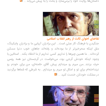
داستان‌ها روایت خود را برمی‌سازد و بحث را به پیش می‌راند
...
تقاضای اخوان ثالث از رهبر انقلاب اسلامی
جنگیدن با فرهنگ کار عبثی است... این برادران آریایی ما و برادران وایکینگ،
مثل اینکه سحرخیزتر از ما بوده‌اند و رفته‌اند جاهای خوب دنیا مسکن
کرده‌اند... ما همین چیزها را نداریم. کسی نداریم از ما انتقاد بکند... استالین با
وجود اینکه خودش گرجی بود، می‌خواست در گرجستان نیز همه روسی
حرف بزنند...من میرم رو میندازم پیش آقای خامنه‌ای، من برای خودم رو
نینداخته‌ام برای تو و امثال تو میرم رو میندازم... به شرطی که شماها برگردید
در مملکت خودتان خدمت کنید
...