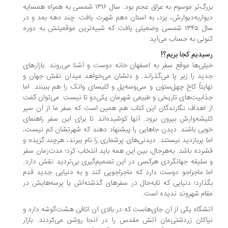
بزرگ‌تر موسوم به عراق عجم بود. سال ۱۳۱۶ شمسی به همراه همسایه
دیواربه‌دیوارش، یزد، به استان دهم شهرت یافت. چند دهه بعد و در
سال ۱۳۴۵ شمسی وضعیتی یافت که شبیه‌ترین موقعیتش به دوره
کنونی به حساب می‌آید.
رسیدیم کجا بریم؟!
خیلی‌ها موقع سفر به اصفهان خانه دوست و آشنا می‌روند. بازارهای
جدید را زیر پا می‌گذراند. و دلشان می‌خواهد میدان نقش جهان و
نهایتاً کاخ چهل‌ستون و سی‌وسه‌پل و کلیسای وانک را هم ببینند. اما
جذابیت‌های تاریخی و طبیعی شهرمان یکی‌دو تا نیست. می‌توان گفت
از اهداف نگارندگان این کتاب هم همین است که سفر ما از آن سیر
کلیشه‌وارش بیرون برود. آنها کوشیده‌اند تا برای این سفر راهنمای
خوبی باشند. دیدن جاهایی را پیشنهاد دهند که شهرتشان کم نیست،
اما پربازدید نیستند. دیدنی‌های پرشماری را نام ببرند، هرچند گزیده و
فشرده باشد. به‌هرحال، بین این همه باید انتخاب کرد؛ مدت‌زمان سفر
و سلیقه جهانگردی هرکسی در این تصمیم‌گیری بی‌تردید نقش دارد.
اما ماجراجو دوست دارد که ماجراجویی کند و به دنیایی جدید قدم
بگذارد؛ دنیایی که تابه‌حال در سفرهای گذشته‌اش یا پرسه‌هایش در
مقام شهروند ندیده است.
آتشگاه یکی از آن جای‌هاست که در بالای آن اتاقی هشت‌گوشه دارد و
نیاکان زردشتی‌مان آتش مقدس را در آنجا روشن می‌کردند. بازار