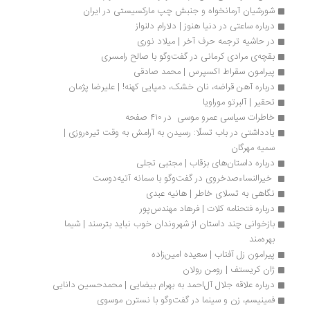
شورشیان‌ آرمانخواه و جنبش‌ چپ‌ مارکسیستی‌ در ایران
درباره ساعتی در دنیا هنوز | دلارام دلنواز
در حاشیه ترجمه حرف آخر | میلاد نوری
بقچه‌ی مرادی کرمانی در گفت‌وگو با صالح رامسری
پیرامون سقراط اکسپرس | محمد صادقی
درباره آهن قراضه، نان خشک، دمپایی کهنه! | علیرضا پژمان
تحقیر | آلبرتو موراویا
خاطرات سیاسی عمرو موسی  در ۴۱۰ صفحه
یادداشتی در باب تسلّا: رسیدن به آرامش به وقت تیره‌روزی | 
سمیه مهرگان
درباره داستان‌های بزقاب | مجتبی تجلی
 خیرالنساءصدخروی در گفت‌وگو با سمانه آتیه‌دوست
نگاهی به تسلای خاطر | هانیه عبدی
درباره‌ فتحنامه کلات | فرهاد مهندس‌پور
بازخوانی چند داستان از شهروندان خوب نباید بترسند | شیما 
بهره‌مند
پیرامون زل آفتاب | سعیده امین‌زاده
ژان کریستف | رومن رولان
درباره علاقه جلال آل‌احمد به بهرام بیضایی | محمدحسین دانایی
فمینیسم، زن و سینما در گفت‌و‌گو با نسترن موسوی