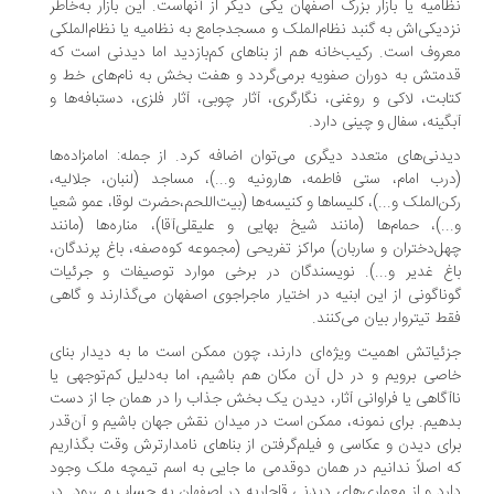
نظامیه یا بازار بزرگ اصفهان یکی دیگر از آنهاست. این بازار به‌خاطر
نزدیکی‌اش به گنبد نظام‌الملک و مسجدجامع به نظامیه یا نظام‌الملکی
معروف است. رکیب‌خانه هم از بناهای کم‌بازدید اما دیدنی است که
قدمتش به دوران صفویه برمی‌گردد و هفت بخش به نام‌های خط و
کتابت، لاکی و روغنی، نگارگری، آثار چوبی، آثار فلزی، دستبافه‌ها و
آبگینه، سفال و چینی دارد.
دیدنی‌های متعدد دیگری می‌توان اضافه کرد. از جمله: امامزاده‌ها
(درب امام، ستی فاطمه، هارونیه و...)، مساجد (لنبان، جلالیه،
رکن‌الملک و...)، کلیساها و کنیسه‌ها (بیت‌اللحم،حضرت لوقا، عمو شعیا
و...)، حمام‌ها (مانند شیخ بهایی و علیقلی‌آقا)، مناره‌ها (مانند
چهل‌دختران و ساربان) مراکز تفریحی (مجموعه کوه‌صفه، باغ پرندگان،
باغ غدیر و...). نویسندگان در برخی موارد توصیفات و جرئیات
گوناگونی از این ابنیه در اختیار ماجراجوی اصفهان می‌گذارند و گاهی
فقط تیتروار بیان می‌کنند.
جزئیاتش اهمیت ویژه‌ای دارند، چون ممکن است ما به دیدار بنای
خاصی برویم و در دل آن مکان هم باشیم، اما به‌دلیل کم‌توجهی یا
ناآگاهی یا فراوانی آثار، دیدن یک بخش جذاب را در همان جا از دست
بدهیم. برای نمونه، ممکن است در میدان نقش جهان باشیم و آن‌قدر
برای دیدن و عکاسی و فیلم‌گرفتن از بناهای نامدارترش وقت بگذاریم
که اصلاً ندانیم در همان دوقدمی ما جایی به اسم تیمچه ملک وجود
دارد و از معماری‌های دیدنی قاجاریه در اصفهان به حساب می‌رود. در