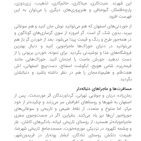
این شهرند. منبت‌کاری، میناکاری، خاتم‌کاری، تذهیب، زری‌دوزی،
پارچه‌قلمکار، گیوه‌بافی و هنرپروری‌های دیگری را می‌توان به این
فهرست افزود.
از خوردنی‌های اصفهان که هم می‌توانید نوش جان کنید و هم سوغاتی
ببرید، بدون شک گز است. گز امروزه از سوی گزسازی‌های گوناگون و
در همه‌جور طرح و رنگ و قیمت پیدا می‌شود. بعد از خوردن گز باز هم
می‌توانید در دنیای خوراک‌ها ماجراجویی کنید و دنبال بهترین
فروشگاه‌های غذا و نوشیدنی بگردید. برای نمونه، خوردن بریونی را از
دست ندهید. خورش ماست را امتحان کنید. خوراک‌هایی مانند
قیمه‌ریزه، شامی هویج، آبگوشت اسفناج، دست‌پیچ اصفهانی، آش
هفت‌قلم و هلیم‌بادمجان را هم در نظر داشته باشید و دنبالشان
بگردید.
مسافرت‌ها و ماجراهای دنباله‌دار
زمان‌زاده دربان و جولایی تهرانی، گردآورندگان اثر موردبحث، پس از
اصفهان به شهرها و روستاهای اطرافش سر می‌زنند و چکیده‌تر از خود
مرکز، اما متنوع و متعدد، از نقاط طبیعی و تاریخی و سوغاتی‌های
جورواجور آن‌ها نیز یاد می‌کنند. بنابراین، اگر در جست‌وجوی سفری
ماجراجویانه‌تر هستید، از روستای تاریخی ابیانه، بادگیرهای کاشان، غار
و چشمه کلهرود در نزدیکی مورچه‌خورت، مسجدجامع تاریخی شهرضا،
طبیعت دلکش روستای ننادگان، آبشار پونه‌زار در فریدون‌شهر،