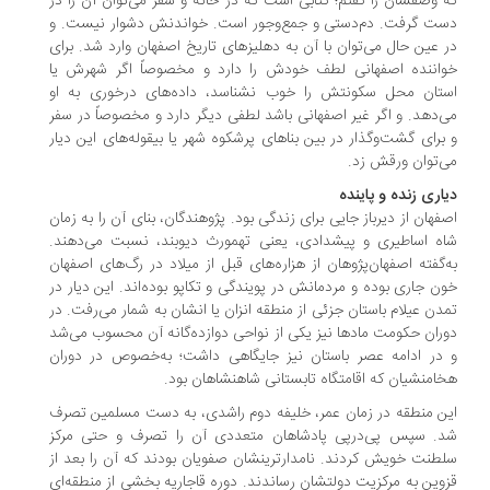
که وصفشان را گفتم؛ کتابی است که در خانه و سفر می‌توان آن را در
دست گرفت. دم‌دستی و جمع‌وجور است. خواندنش دشوار نیست. و
در عین حال می‌توان با آن به دهلیزهای تاریخ اصفهان وارد شد. برای
خواننده اصفهانی لطف خودش را دارد و مخصوصاً اگر شهرش یا
استان محل سکونتش را خوب نشناسد، داده‌های درخوری به او
می‌دهد. و اگر غیر اصفهانی باشد لطفی دیگر دارد و مخصوصاً در سفر
و برای گشت‌وگذار در بین بناهای پرشکوه شهر یا بیقوله‌های این دیار
می‌توان ورقش زد.
دیاری زنده و پاینده
اصفهان از دیرباز جایی برای زندگی بود. پژوهندگان، بنای آن را به زمان
شاه اساطیری و پیشدادی، یعنی تهمورث دیوبند، نسبت می‌دهند.
به‌گفته اصفهان‌پژوهان از هزاره‌های قبل از میلاد در رگ‌های اصفهان
خون جاری بوده و مردمانش در پویندگی و تکاپو بوده‌اند. این دیار در
تمدن عیلام باستان جزئی از منطقه انزان یا انشان به شمار می‌رفت. در
دوران حکومت‌ مادها نیز یکی از نواحی دوازده‌گانه آن محسوب می‌شد
و در ادامه عصر باستان نیز جایگاهی داشت؛ به‌خصوص در دوران
هخامنشیان که اقامتگاه تابستانی شاهنشاهان بود.
این منطقه در زمان عمر، خلیفه دوم راشدی، به دست مسلمین تصرف
شد. سپس پی‌درپی پادشاهان متعددی آن را تصرف و حتی مرکز
سلطنت خویش کردند. نامدارترینشان صفویان بودند که آن را بعد از
قزوین به مرکزیت دولتشان رساندند. دوره قاجاریه بخشی از منطقه‌ای