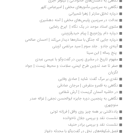
نگاهی به داستان‌های خانوادگی | نیلوفر اجری 
نگاهی به سرزمین مأمورهای مخفی | امیرعباس کلهر
درباره تخیّل سارتر | زهرا شمیرانی
عدالت در سرزمین پلیس‌های مخفی | آمنه دهشیری
مثنوی استاد موحد در یک نگاه |  ایرج رضایی
درباره دام روژه‌ویچ | پیام حیدرقزوینی
درباره جایی که جنگل با ستاره‌ها دیدار می‌کند | احسان صالحی
آینه‌ی جادو . جلد سوم | سید مرتضی آوینی
 پنج رساله | ابن سینا
مفهوم تاریخ در مشرق زمین در گفت‌وگو با عیسی عبدی
صفر تا صد تدوین طرح ایمنی، سلامت و محیط زیست | جواد 
لگزیان
نقدی بر مرگ گفت: شاید | صادق وفایی
نگاهی به قلمرو منقرض | مرجان صادقی
در حاشیه آسمان گریست | آرش شفاعی
نگاهی به پنجمین دوره‌ جایزه ابوالحسن نجفی | غزاله صدر 
منوچهری
یادداشتی بر همه ‌چیز روی وافل | فرزانه تونی
نشست نقد و بررسی جلال ناخوانده
نشست نقد و بررسی برادر حنیف
فصل شکوفه‌های نخل در گفت‌وگو با محدثه دلنواز