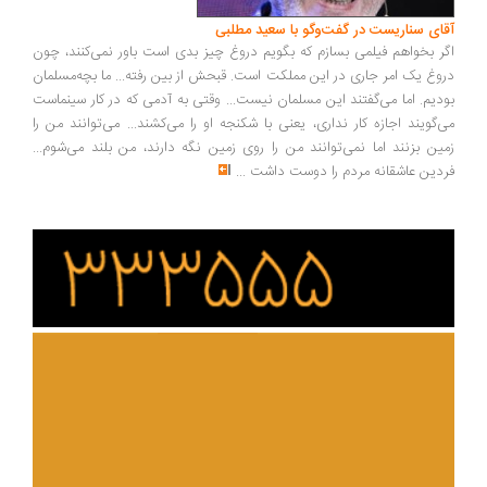
آقای سناریست در گفت‌وگو با سعید مطلبی
اگر بخواهم فیلمی بسازم که بگویم دروغ چیز بدی است باور نمی‌کنند، چون
دروغ یک امر جاری در این مملکت است. قبحش از بین رفته... ما بچه‌مسلمان
بودیم. اما می‌گفتند این مسلمان نیست... وقتی به آدمی که در کار سینماست
می‌گویند اجازه کار نداری، یعنی با شکنجه او را می‌کشند... می‌توانند من را
زمین بزنند اما نمی‌توانند من را روی زمین نگه دارند، من بلند می‌شوم...
فردین عاشقانه مردم را دوست داشت
...