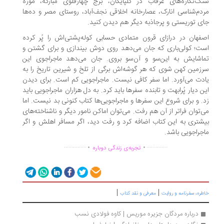
سنگ‌نگاره‌های غرقاب در گلپایگان، برج چهارقلوی مبارکه، موزه
مردم‌شناسی انارک، عصارخانه اخلاقی نجف‌آباد، روستای مصر و ده‌ها
جای توریستی و پرجاذبه دیگر هم دیدن کنید.
اصفهان در درازای قرون متمادی حسابی کوله‌پشتی‌اش را پُر کرده
است؛ کولی‌باری که جان می‌دهد روی دوش بیندازی و برای گشتن و
تماشایش به این‌سو و آن‌سو بروی. جان می‌دهد ماجراجوی این
سرزمین کهن شوی که هر گوشه‌اش برگی از تلخ و شیرین تاریخ را به
یادت می‌آورد. اما سفر کافی نیست. ماجراجویی کم است. برای دیدن
این دیار پُرابهت و تابنده سفرها باید کرد. به دل هزاران ماجراجویی باید
زد. و برای شروع این سفرها و ماجراجویی‌ها کتاب کنونی بد نیست. اما
می‌توان فراتر از آن هم رفت. می‌توان اماکن نامور دیگر و ناشناخته‌های
بیشتری به این کتاب اضافه کرد و رفت دید، اگر مسافر اهلش و اگر
ماجراجویی باشد.
.
.
...............
..............
تجربه‌ی زندگی دوباره
|
|
خاطره، سفرنامه‌ و روایت
معرفی و نقد کتاب
درباره مردگان جزیره‌ موریس | کاوه فولادی نسب