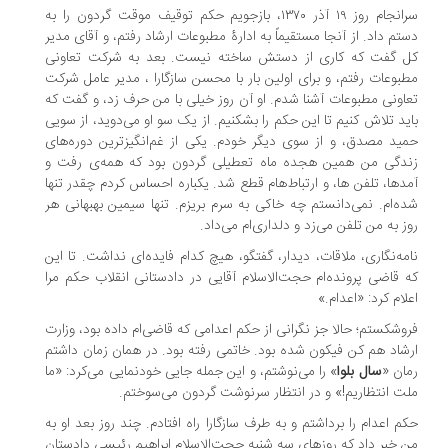
سرانجام روز ۱۹ آذر ۱۳۷۰، بازجویم حکم توقیف موقت گردون را به
تم داد. از آنجا مستقیماً به ادارۀ مطبوعات ارشاد رفتم، و آقای مدیر
 گفت که کاری از دستش ساخته نیست. بعد به شرکت تعاونی
بوعات رفتم، و برای اولین بار با محسن سازگارا ، مدیر عامل شرکت
اونی مطبوعات آشنا شدم. او آن روز خیلی با من حرف زد، و گفت که
ید تلاش کنیم تا این حکم را بشکنیم. از یک سو او می‌دوید، از سویی
ید مصدق، و از سوی دیگر خودم. یکی از غم‌انگیزترین دوره‌های
دگی من همین هجده ماه تعطیلی گردون بود که همه‌ی رفت و
دها، تلفن ها، و ارتباط‌هام قطع شد. یکباره احساس کردم چقدر تنها
ه‌ام. نمی‌دانستم چه خاکی به سرم بریزم. تنها سیمین بهبهانی هر
ز به من تلفن می‌زد و دلداری‌ام می‌داد.
مه‌نگاری، ملاقات، دیدار، گفتگو، هیچ کدام فایده‌ای نداشت. تا این
 قاضی پرونده‌ام حجت‌الاسلام آقایی در دادستانی انقلاب حکم مرا
لام کرد: «اعدام.»
وشکستم؛ حالا جز نگرانی از حکم اعدامی که قاضی‌ام داده بود، وزارت
شاد هم کن فیکون شده بود. خاتمی رفته بود. در همان زمان داشتم
ان «
سال بلوا
» را می‌نوشتم، و این جمله جایی خودنمایی می‌کرد: «ما
ت انتظاریم!» و در انتظار سرنوشت گردون می‌سوختم.
م اعدام را برداشتم و به طرف سازگارا راه افتادم. چند روز بعد او به
 خبر داد که روزهای سه شنبه حجت‌الاسلام ابراهیم رئیسی دادستان