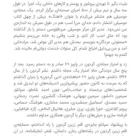
یت بگیر تا تهیه‌ی بروشور و پوستر و کارهای داخلی یک اجرا. در طول
سه سال و نیم بیش از ۵۰۰ اجرای صحنه‌ای برگزار کردم. یک مجله‌ی
سیقی هم منتشر می‌کردم با عنوان «آهنگ». بیش از چهل کتاب
سیقی انتشار دادم، خدای من! اسب هم در طول عمرش به اندازه‌ی
 نمی‌دود. مدیر کل مرکز موسیقی میرطاووسی دستم را باز گذاشته
د که مثل اسب کار کنم، و شب وقتی به خانه می‌رسم بنشینم
مفونی مردگان» بنویسم. بعدش هم مدیر کل عوض شد، مرادخانی
د و من بی‌دلیل اخراج شدم. کل سنوات خدمت دولتی‌ام مالیده شد.
تم به جهنم!
زد و امتیاز مجله‌ی گردون در پاییز ۶۹ صادر و به دستم رسید. بعد از
ج سال دوندگی حالا امتیاز یک مجله داشتم. نشر گردون را از سال
۱۳۶۶ داشتم، همان پاییز ۶۹ «ماهنامه‌ی ادبی گردون» را بنیان گذاشتم
 به سرعت به کانون حضور پیشروترین اندیشه‌های نو تبدیل شد و
صیت‌های برجسته و صاحب‌نامی چون احمد شاملو، سپانلو،
مین دانشور، سیمین بهبهانی، هوشنگ گلشیری، نصرت رحمانی،
ید مصدق، اسماعیل جمشیدی، محمد مختاری، هوشنگ حسامی،
ویز کلانتری، حورا یاوری، پری صابری، هانیبال الخاص، ژازه طباطبایی،
شته ساری و خیلی‌های دیگر با گردون همکاری مداوم داشتند.
 پیشنهاد سپانلو جایزه‌ی قلم زرین گردون را راه انداختم، مسابقه‌ی
م زرین گردون در رشته‌های رمان، داستان، شعر، نمایشنامه، در آن