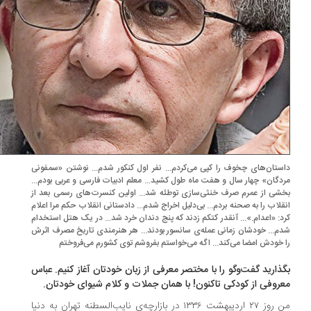
ستان‌های چخوف را کپی می‌کردم... نفر اول کنکور شدم... نوشتن «سمفونی
دگان» چهار سال و هفت ماه طول کشید... معلم ادبیات فارسی و عربی بودم...
شی از عمرم صرف خنثی‌سازی توطئه شد... اولین کنسرت‌های رسمی بعد از
قلاب را به صحنه بردم... بی‌دلیل اخراج شدم... دادستانی انقلاب حکم مرا اعلام
د: «اعدام.»... آنقدر کتکم زدند که پنج دندان خرد شد... در یک هتل استخدام
م... خودشان زمانی عمله‌ی سانسور بودند... هر هنرمندی تاریخ مصرف اثرش
 خودش امضا می‌کند... اگه می‌خواستم بفروشم توی کشورم می‌فروختم
ذارید گفت‌وگو را با مختصر معرفی از زبان خودتان آغاز كنیم. عباس
روفی از كودكی تاكنون! با همان جملات و كلام شیوای خودتان.
من روز ۲۷ اردیبهشت ۱۳۳۶ در بازارچه‌ی نایب‌السطنه تهران به دنیا