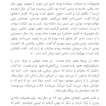
چوقت به صرافت نیفتاده بودم دلیل این تبعید را بفهمم. چهل سال
د وقتی مادرم به برلین آمده بود ازش پرسیدم چرا آن سال تبعیدم
دید؟ نگاهم کرد و گفت: «چون عاشق شده بودی؟» گفتم: «عاشق
؟» گفت: «نمی‌دانم. فقط می‌گفتند عاشق شده‌ای. همه‌اش توی
الم خودت بودی. من ترس برم داشته بود. شب و روز نگرانت بودم.
 پدرت صحبت کردم. تصمیم گرفتیم چند ماهی تهران نباشی، بروی
غ شهمیرزاد.» گفتم: «مامان! من هفده ساله بودم. یک سال تحصیلی
 از دست دادم. اگر عاشق شده بودم که تن به تبعید نمی‌دادم. چطور
انستید چنین بلایی سرم بیاورید؟» گفت: «وقتی برگشتی قد کشیده
دی. از یک درویش خواسته بودم سرکتاب تو را باز کند. گفت اقبالش
ند است، مهرگیاه دارد، لباس کبود براش آمد دارد…»
ام آن روزها هنوز یادم هست. آن همه تنهایی و حرف زدن با
سکولنیکوف هنوز یادم هست. بی‌گناهی‌ام هنوز یادم هست. اما کتاب
شتم که بخوانم و بدانم که دنیای دیگری هم وجود دارد. آنجا یاد
فتم که بخشی از من باید برود در لایه‌ای دیگر زندگی کند خیال ببافد
دش را از دنیای موجود سوا کند. شدم دوتا آدم. دو تا آدم که با
دش حرف می‌زند گریه می‌کند می‌خندد کتاب می‌خواند می‌نویسد
ا باید حواسش به روزگار هم باشد.
شاید همین نقطه‌ی عطفی بود که دو سال بعد برای همیشه خانه‌ی
ری را ترک کردم. و دیگر نه پولی گرفتم نه چیزی خواستم. رفتم که