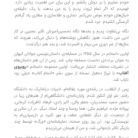
دم صلیبم را بر دوش بکشم. و این برای من اهمیت زیادی دارد.
میدم که اگر تمام ثروت پدرم را به من بدهند با یک دقیقه‌ی
ال‌های خودم عوض نمی‌کنم. نجاری و طلاسازی و عطاری یاد گرفتم.
سنگی کشیدم. مرد شدم.
اه بی‌تفاوت پدرم و بعدها نگاه تحسین‌آمیزش تاثیر عجیبی بر کار
بی من داشت. هنوز نگاهش نوشته‌هام را دنبال می‌کند، هرچند که
ل‌ها از غم دوری من بیمار و افسرده شد، و بعد هم درگذشت.
اولین داستانم در سال ۱۳۵۵ در مسابقه‌ی داستان‌نویسی جوانان کیهان
 عنوان برنده‌ی نخست مسابقه چاپ شد. پس از آن هم داستان‌هام
 نشریات مختلف انتشار می‌یافت. اولین مجموعه داستانم «
روبروی
تاب
» با تیراژ ده‌هزار نسخه‌ از سوی نشر «انجام کتاب» خیلی زود
یاب شد.
 از انقلاب، در رشته‌ی مورد علاقه‌ام، ادبیات دراماتیک به دانشگاه
تم. نفر اول کنکور شدم. پایان‌نامه‌ی دانشگاهی‌ام از هنرهای زیبا در
ور حمید سمندریان، جعفر والی، اکبر رادی، فرهاد ناظرزاده کرمانی،
وانه مژده، ابراهیم مکی، هما روستا و چند استاد دیگر، در آن سالن پر
 جمعیت، بار دیگر نقطه‌ی عطف و مهر تایید بر دل‌سپاری‌ام به
یسندگی بود. آن روز روی صحنه، نمایشنامه‌ی «ورگ» توسط چند
زیگر تئاتر بازخوانی شد، و من از هیجان می‌لرزیدم.
در سال ۵۸ با سپانلو آشنا شدم که سرانجام به دوستی و رابطه‌ای عمیق