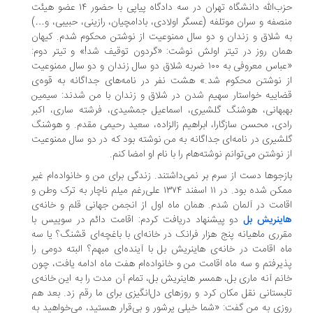
حزب‌الله دانشگاه تهران در سه دادگاه پیاپی با حضور ۱۴ عضو هیئت
صفه و سران موتلفه (عسگر اولادی، بادامچیان، رازینی، حبیبی، و…)
 شلاق و زندان و دو سال ممنوعیت از نوشتن محکوم شدم. کیهان
ان روز در تیتر اولش نوشت: «گردون توقیف شد!» و تیتر دوم:
«عباس معروفی به ۱۰۰ ضربه شلاق دو سال زندان و دو سال ممنوعیت
 نوشتن محکوم شد.» هشت نفر در نامه‌های جداگانه به قوه‌ی
اییه خواستار سهیم شدن در شلاق و زندان با من شدند: سیمین
بهانی، هوشنگ گلشیری، اسماعیل جمشیدی، فرشته ساری، اکبر
دی، محسن سازگارا، ابراهیم زالزاده، سعید رحیمی مقدم. و هوشنگ
شیری در نامه‌ای جداگانه به من نوشته بود که در دو سال ممنوعیت
 نوشتن می‌توانم نوشته‌هام را با نام او امضا کنم.
زجوها دست از سرم بر نمی‌داشتند. زندگی برای من و خانواده‌ام غیر
ممکن شده بود. در ۱۱ اسفند ۱۳۷۴ علی‌رغم میلم ناچار به ترک وطن و
امت در آلمان شدم. همان ماه اول از انجمن جهانی قلم و خانه‌ی
ینریش بل
دو پیشنهاد دریافت کردم: اقامت دائم در سوییس با
رری ماهیانه پنج هزار فرانک در خانه‌ای با باغچه‌ای قشنگ؟ یا سه
ه اقامت در خانه‌ی هاینریش بل با آینده‌ای مبهم؟ البته دومی را
یرفتم و سه ماه اقامت من و خانواده‌ام هفت ماه ادامه یافت، چون
نم آنه ماری بل، همسر هاینریش بل، تمام آن مدت را به این خانه‌ی
بستانی نقل مکان کرد و روزهای دل‌انگیزی برای ما رقم زد. بعد هم
زی به من گفت: «شما خیلی پرشور و بی‌قرار هستید، می‌خواهید به