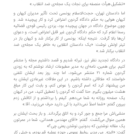
شکیل هیأت منصفه برای نجات یک مجله‌ی ضد انقلاب.»
ا دادستان تهران، حجت‌الاسلام یونسی تحت تأثیر مدیران کیهان و
هان هوایی به حکم دادگاه گردون اعتراض کرد و کار پیچیده شد. و
ن موضوع دادگاه در جهان پیچیده بود، یزدی رئیس قوه‌ی قضائیه
ما اعلام کرد که حکم دادگاه گردون غیر قابل اعتراض است، و دعوای
‌ها بالا گرفت. نتیجه اینکه: یونسی از کار برکنار شد و کیهان باز در
تر اولش نوشت: «یک دادستان انقلابی به خاطر یک مجله‌ی ضد
قلاب برکنار شد.»
 دادگاه تجدید نظر نیز، تبرئه شدیم و قصد داشتیم مجله را منتشر
یم. برای همین، نامه‌ای به مدیر مطبوعات ارشاد نوشتم که به زودی
گردون شماره ۲۱ منتشر می‌شود، اما چند روز بعد ایشان تلفنی
استند که ملاقاتی داشته باشیم. در این ملاقات غیرعادی ایشان به
 پیشنهاد کرد که اسم گردون را عوض کنم، و بابت این کار مبلغ
ت میلیون بگیرم. حتا گفت که گردون را تعطیل کنید، من در کیهان
 صفحه روزانه به شما می‌دهم. کیفم را برداشتم و از اتاقش زدم
رون گفتم: «شما اصلاً نمی‌دانید با کی دارید حرف می‌زنید، آقا.»
شی‌اش مرا جمع و جور کرد و به اتاق برگرداند. و باز بحث ایشان بر
ین منوال می‌گشت. گفتم: «آقای مهندس همدانی، شما در عمرتون
 مقاله نوشتین که بدونین نوشتن یعنی چی؟»
ت: «البته. من مدیر روابط عمومی حوزه عملیه قم بودم، و خیلی کار