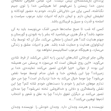
نده‌ی بال‌شکسته‌ای بیش نیست. من، عباس معروفی لحظه‌ای
ون خدا زیستن را نمی‌فهمم. اما هیچکس خدا را توی جیبم
ذاشته، کسی برای من دلالی‌اش نکرده، خودم به حضور کودکانه و
یفش ایمان دارم. و ایمان دارم که ادبیات نباید مرعوب سیاست و
لحه و قدرت و سبیل و فریبکاری باشد.
ی که شب تا صبح ساعت‌ها خیس اشک می‌نویسد باید به کی
عهد باشد؟ و مگر هنری می‌شناسید که بشر را به نابودی و گورستان و
نم هدایت کند؟ هنر انسان را متعالی می‌کند، مگر آن که توسط یک
دئولوژی هدایت و حمایت شده باشد. هنر و ادبیات عشق و زندگی
‌سازد، و هیچگاه مرعوب استالینیسم نخواهد بود.
تی جابر اورخانی کتاب‌های آیدین را به آتش می‌کشد از فرط شادی
‌گوید: «این روح شیطان است که می‌سوزد.» پرسش من همیشه
ن بوده از جوانی: «چرا افرادی تصور می‌کنند نماینده‌ی خدا بر
ین‌اند؟ چرا این رابطه‌ی خدا و شبان مدام توسط موسا نقض
‌شود؟ چرا موسا خیال می‌کند به خدا نزدیک‌تر است؟ چرا من حق
ارم موهای خدایم را خودم با دست‌های خودم شانه کنم؟ چرا این
ش واسطه‌گری و دلالی و خدافروشی تخته نمی‌شود؟ چرا عده‌ای
ور می‌کنند بر دیگران تفوق دارند؟ چرا به عقل و شعور و انتخاب
م‌ها توهین می‌کنند؟…»
یسنده و هنرمند وجدان دارد. وجدان خودش را. نویسنده وجدان