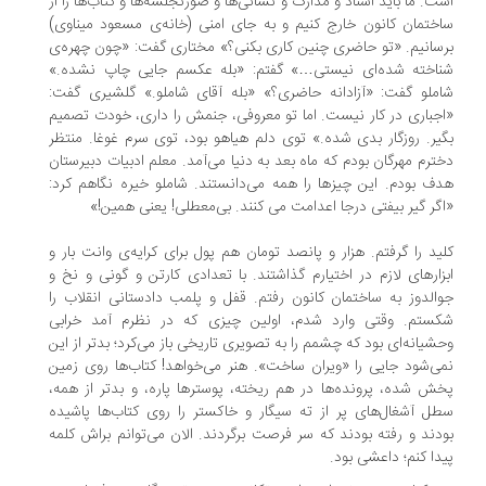
ت. ما باید اسناد و مدارک و نشانی‌ها و صورتجلسه‌ها و کتاب‌ها را از
ختمان کانون خارج کنیم و به جای امنی (خانه‌ی مسعود میناوی)
سانیم. «تو حاضری چنین کاری بکنی؟» مختاری گفت: «چون چهره‌ی
اخته شده‌ای نیستی…» گفتم: «بله عکسم جایی چاپ نشده.»
ملو گفت: «آزادانه حاضری؟» «بله آقای شاملو.» گلشیری گفت:
جباری در کار نیست. اما تو معروفی، جنمش را داری، خودت تصمیم
یر. روزگار بدی شده.» توی دلم هیاهو بود، توی سرم غوغا. منتظر
ترم مهرگان بودم که ماه بعد به دنیا می‌آمد. معلم ادبیات دبیرستان
ف بودم. این چیزها را همه می‌دانستند. شاملو خیره نگاهم کرد:
گر گیر بیفتی درجا اعدامت می کنند. بی‌معطلی! یعنی همین!»
ید را گرفتم. هزار و پانصد تومان هم پول برای کرایه‌ی وانت بار و
زارهای لازم در اختیارم گذاشتند. با تعدادی کارتن و گونی و نخ و
الدوز به ساختمان کانون رفتم. قفل و پلمب دادستانی انقلاب را
ستم. وقتی وارد شدم، اولین چیزی که در نظرم آمد خرابی
شیانه‌ای بود که چشمم را به تصویری تاریخی باز می‌کرد؛ بدتر از این
ی‌شود جایی را «ویران ساخت». هنر می‌خواهد! کتاب‌ها روی زمین
ش شده، پرونده‌ها در هم ریخته، پوسترها پاره، و بدتر از همه،
ل آشغال‌های پر از ته سیگار و خاکستر را روی کتاب‌ها پاشیده
دند و رفته بودند که سر فرصت برگردند. الان می‌توانم براش کلمه
دا کنم؛ داعشی بود.