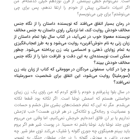
ت. نمی‌توانم خطی ببینمش. از قرن نوزدهم خیلی گذشته‌ام. من
ر ادبیات داستانی پیش از خودم را ارتقا ندهم، پس برای چی
‌نوشتم؟ برای چی می‌نویسم؟
 رمان بسیار اتفاق می‌افتد كه نویسنده داستان را از نگاه جنس
الف خودش روایت كند، اما نزدیكی راوی داستان به جنس مخالف
یسنده معمولا خوب در نمی‌آید، در كتاب سال بلوا تمام داستان از
ان زنی به نام «نوش‌آفرین» روایت می‌شود و به طرز اعجاب‌انگیزی
 تمام زوایای ذهنی و احساسی یك زن پرداخته می‌شود. چطور
کن است نویسنده‌ای به این دقت و ظرافت دنیا را از نگاه جنس
الف خودش ببیند؟
چرا در كتاب سمفونی مردگان در موومانی كه كتاب از زبان یك زن
ورملینا) روایت می‌شود، این اتفاق برای شخصیت «سورملینا»
ی‌افتد؟
 سال بلوا پذیرفتم و خودم را قانع کردم که من راوی یک زن زیبای
استنی هستم که اسمش نوشا است. اگر لکاته بود قطعا لکاته
‌شدم. مگر نه این که تمام خصلت‌های بشری مثل خشم و حسادت
عصبانیت و رجاله‌گی و لکاته‌گی در هر فردی هست؟ خب لازمش
اریم یا بر آن فائق آمده‌ایم خرجش نمی‌کنیم، اما وقتی من می‌روم
ی جلد نوشا باید نوشا باشم نه حسینا. در پوست شیر هم اگر بروم
ید ببینم همینگوی چه جوری گلوله را شلیک می‌کند توی مغز شیر. چه
ری داغی و سوزش گلوله را در جان سلطان جنگل به تصویر