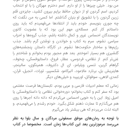
 بود. خیلی چیزها را از او دارم. اسم دخترم مهرگان را با او انتخاب
دیم، اسم گردون او از دیوان حافظ برایم بیرون کشید، جایزه‌ی قلم
ین گردون را با تشویق او بنیان گذاشتم. اما کسی به من نگفت که
 جوری بنویسم. خودم باید از انتقادها می‌فهمیدم که باید روی
ستانم کار کنم. مسئله‌ی مهم این بود که با عضویت کانون
یسندگان احساس غرور و کمال داشته باشم، جذب گروه‌ها و احزاب
اسی نشوم، سرم به کتاب و خواندن و نوشتن گرم باشد. جذب
یم‌ها و ساختار حکومت‌ها نشوم. در کارگاه داستان پنجشنبه‌های
شیری هم بسیار آموختم. بعد هم مجبور بودم بخوانم و شناختم را
ی‌تر کنم. از نظامی، فردوسی، عطار، فروغ، داستایوفسکی، چخوف،
اهام گرین، تنسی ویلیامز، ای ال دکتروف، همینگوی، سالینجر،
ینریش بل، برنارد مالامود، آلبرکامو، شکسپیر، تورات، انجیل، قرآن،
دی الاهی، سوفوکل، اوریپید و خیلی‌های دیگر.
انی که معلم ادبیات فارسی و عربی بودم، تابستان‌ها فرصت مغتنمی
د که سفر کنم و کتاب بخوانم؛ دوره‌خوانی نظامی یا داستایوفسکی یا
یل زولا. این را به خوبی احساس می‌کردم که دانه دانه آجرها را روی
 می‌گذارم تا عمارت ذهنم شکل بگیرد. خودم رشدم را می‌فهمیدم، و
بته لذت می‌بردم که هی بیشتر یاد می‌گیرم.
 توجه به رمان‌های موفق سمفونی مردگان و سال بلوا به نظر
‌رسد مرموزترین بعد این كتاب‌ها زمان است. مخصوصا در كتاب