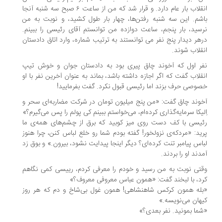
انقلاب بار عام دارد. و قرار شد که من از ساعت ۶ صبح سه شنبه آنجا
شم. این سه شنبه رفتن‌ها، چهار بار طول کشید، و نوبت به من
سید، بار پنجم، ساعت دوازده من توانستم آقای رئیسی را ببینم.
هر دیدار پنج نفر می توانستند به ترتیب شماره، وارد اتاق دادستان
قلاب شوند.
ر اول که آخوند چاق پیری بود به دادستان جوان و خوش تیپ
قلاب گفت که اگر اجازه داشته باشد، بماند به عنوان آخرین نفر با او
وصی حرف بزند اما رئیسی قبول نکرد. گفت بفرمایید!
وند چاق گفت: «من پنج میلیون تومان در شرکت مضاربه‌ای سحر و
لیکا سرمایه‌گذاری کرده‌ام، می‌خواستم ببینم کی پولم را پس می‌گیرم؟»
یسی با کف دست روی میز کوبید که برق از چشم‌های همه‌ی ما
ید: «مردکه‌ی نزولخور! گفته بودم شما رو خلع لباس کنن، چرا هنوز
اس پیامبر تنت کرده‌ای؟ دیگر اینجا پیدایت نشود، بیرون.» و بوق زد
دند او را بردند.
تی نوبت به من رسید و خودم را معرفی کردم، رییسی کمی نگاهم
د، با لبخند گفت: «همون عباس معروفی معروف؟»
له همون کرکس شاهنشاهی! همون غول بی‌شاخ و دم که هر روز
هان می‌نویسه.»
ما بمونید. نفر بعدی؟»