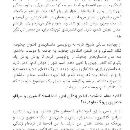
دکی برای من افسانه و قصه تعریف کرد، نقش بزرگی بر نویسندگی
 دارد. برخی افسانه‌ها را هزار بار برام گفته بود، باز هم می‌گفت.
هی جاییش را تغییر می‌داد، و من همان در عالم کودکی می‌فهمیدم
 یک چیزی عوض شد، نو شد. و با خودم فکر می‌کردم لابد باز هم
کان عوض شدن دارد. این تغییرهای کوچک برای من بسیار دل‌انگیز
د.
 چهارده سالگی شروع کردم به رونویسی داستان‌های آنتوان چخوف.
اه انسانی و در ضمن انتقادی چخوف به جامعه را دوست داشتم.
 سال داستان‌های چخوف را رونویسی کردم تا یواش یواش یاد
یرم که گاهی چیزی را تغییر دهم. اسم شهر را عوض کنم، آدمی تازه
 داستان بیاورم، حادثه‌ای بسازم، و بعد در یک فضای عجیب دست و
 بزنم. آنجاها بود که پخته شدم، اما تجربه نداشتم. معلم نداشتم.
ضوع نداشتم. چشم و گوشم مدام دنبال یک موضوع تازه بود که
ستانش کنم، و سخت پیدا می‌شد.
تید معلم نداشتید، اما در زندگی ادبی شما استاد گلشیری و سپانلو
وری پررنگ دارند. نه؟
 هر کسی چیزی آموخته‌ام. آدم‌هایی مثل شاملو، بهبهانی، دانشور،
انلو، گلشیری، سمندریان، رادی و خیلی‌های دیگر حضوری زنده و
رنگ در ساخته شدن من دارند. با این آدم‌ها کار کرده‌ام زندگی
ده‌ام و از هرکدام‌شان چیزی آموخته‌ام. سپانلو الگوی باهوش و خوب