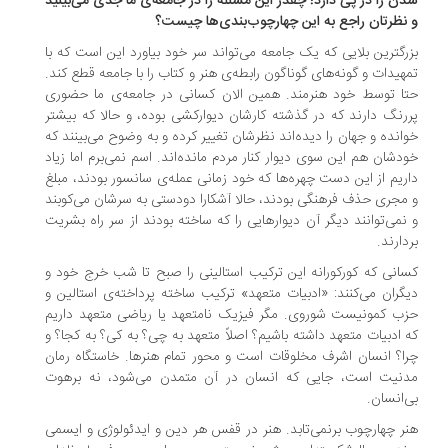
ن را در پی دارد! چقدر این مسئله را در جامعه‌ی ما جدی می‌بینید
نظرتان راجع به این چهارچوب‌بندی‌ها چیست؟
رگترین بلایی که یک جامعه می‌تواند سر خود بیاورد این است که با
هیدات و گونه‌های گوناگون رابطه‌ی هنر و کتاب را با جامعه قطع کند.
ا توسط خود هنرمند. همین الان کسانی در جامعه‌ی ما حضوری
رنگ دارند که در گذشته کارشان دیوارکشی بوده، و حالا که بیشتر
انده و جهان را دیده‌اند نظرشان تغییر کرده و به وضوح می‌بینند که
دشان هم این سوی دیوار کنار مردم مانده‌اند. اسم نمی‌برم اما زیاد
ریم از این دست چهره‌ها که خود زمانی عمله‌ی سانسور بودند، مبلغ
مجری حذف فرهنگی بودند، حالا آشکارا دودستی به سرشان می‌کوبند
نمی‌توانند دیگر آن دیوارهایی را که ساخته بودند از سر راه بشریت
دارند.
انی که کورکورانه این ترکیب استالینی را صبح تا شب خرج خود و
گران می‌کنند: «ادبیات متعهد» ترکیب ساخته پرداخته‌ی استالین و
ب کمونیست شوروی. مگر فیزیک نامتعهد یا ریاضی متعهد داریم
 ادبیات متعهد داشته باشیم؟ اصلاً متعهد به چی؟ به کی؟ به کجا؟ و
ا؟ انسان اشرف مخلوقات است و محور تمام هنرها. خاستگاه رمان
نیت است، جایی که انسان در آن متمدن می‌شود، نه برهوت
‌انسان.
ر چهارچوب برنمی‌تابد. هنر در قفس هر دین و ایدئولوژی و ایسمی