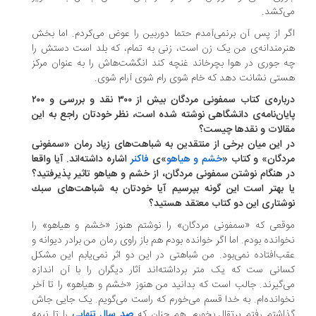
‌کشد.
ر از پس آن برنمی‌آمدم حتما دوربین را عوض می‌کردم. اما بخش
رمندانه‌ی من یک زن است، زنی به تمام، که بلد است دستش را
 جوری در هوا بچرخاند غنچه کند انگشت‌هاش را به عنوان مرکز
تی نشانت دهد که خام شوی رام شوی آرام شوی.
درباره‌ی كتاب سمفونی مردگان بیش از ۳۰۰ نقد و بررسی و ۲۰۰
یان‌نامه‌ی دانشگاهی نوشته شده است، نظر خودتان راجع به این
الات و نقدها چیست؟
 این میان برخی از منتقدین به شباهت‌های زیاد رمان «سمفونی
دگان» و كتاب «
خشم و هیاهو
»ی
فاكنر
اشاره داشته‌اند. آیا واقعا
 هنگام نوشتن سمفونی مردگان، از خشم و هیاهو تاثیر پذیرفتید؟
 بهتر است این گونه بپرسیم آیا خودتان به شباهت‌های سبك
شتاری این دو كتاب معتقد هستید؟
قعی که «سمفونی مردگان» را نوشتم هنوز «خشم و هیاهو» را
وانده بودم. اما اگر خوانده بودم هم باز راوی رمان من برادر دیوانه و
ب‌افتاده نمی‌بود. من شباهتی در این دو اثر نمی‌یابم این مشکل
انی ست که یک متر برداشته‌اند آثار دیگران را با آن اندازه
‌گیرند. جالب است که بدانید من هنوز «خشم و هیاهو» را تا آخر
وانده‌ام. به خدا قسم می‌خورم که راست می‌گویم. یک جایی جاش
اشتم رفتم پرتقال بخورم. هم چنان که
صد سال تنهایی
را تا نیمه