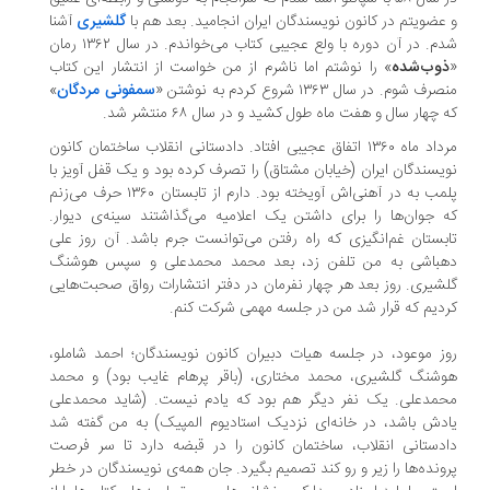
عضویتم در کانون نویسندگان ایران انجامید. بعد هم با
گلشیری
آشنا
شدم. در آن دوره با ولع عجیبی کتاب می‌خواندم. در سال ۱۳۶۲ رمان
وب‌شده
» را نوشتم اما ناشرم از من خواست از انتشار این کتاب
ف شوم. در سال ۱۳۶۳ شروع کردم به نوشتن «
سمفونی مردگان
»
 چهار سال و هفت ماه طول کشید و در سال ۶۸ منتشر شد.
مرداد ماه ۱۳۶۰ اتفاق عجیبی افتاد. دادستانی انقلاب ساختمان کانون
یسندگان ایران (خیابان مشتاق) را تصرف کرده بود و یک قفل آویز با
پلمب به در آهنی‌اش آویخته بود. دارم از تابستان ۱۳۶۰ حرف می‌زنم
 جوان‌ها را برای داشتن یک اعلامیه می‌گذاشتند سینه‌ی دیوار.
بستان غم‌انگیزی که راه رفتن می‌توانست جرم باشد. آن روز علی
باشی به من تلفن زد، بعد محمد محمدعلی و سپس هوشنگ
شیری. روز بعد هر چهار نفرمان در دفتر انتشارات رواق صحبت‌هایی
دیم که قرار شد من در جلسه مهمی شرکت کنم.
ز موعود، در جلسه هیات دبیران کانون نویسندگان؛ احمد شاملو،
شنگ گلشیری، محمد مختاری، (باقر پرهام غایب بود) و محمد
مدعلی. یک نفر دیگر هم بود که یادم نیست. (شاید محمدعلی
دش باشد، در خانه‌ای نزدیک استادیوم المپیک) به من گفته شد
دستانی انقلاب، ساختمان کانون را در قبضه دارد تا سر فرصت
ونده‌ها را زیر و رو کند تصمیم بگیرد. جان همه‌ی نویسندگان در خطر