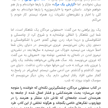
ش نخواندم. اما «
» مارکز را بارها خوانده‌ام و باز هم
گزارش یک مرگ
اهم خواند. داستان «مو» یا «انبارسوزی» را بارها خوانده‌ام. به طور
ی با اخبار و نظریه‌های نشریات زرد همراه نیستم. کار خودم را
‌کنم.
 روز براهنی به من گفت: «سمفونی مردگان یک شاهکار است، اما
ا این شاهکار را اتفاقی نوشته‌اید.» و شروع کرد از چامسکی و
کلوفسکی و دریدا حرف زدن. بهش گفتم: «من با اشکلوفسکی و
تور زبان رمان نمی‌نویسم. غریزی می‌نویسم. در دنیای رمان شما
لاً حریف من نیستید خوراک من نیستید.» سال‌ها بعد در نشریه‌ی
مروز لندن در نامه‌ای به شخصی نوشته بود: «معروفی به من گفت
 غریزی می‌نویسد. بله. سگ هم وقتی می‌خواهد بشاشد یک پاش
 غریزی بلند می‌کند.» خب این حرفها جواب دادن نداشت. دنیای من
ود. گذاشتم و گذشتم. من آدمی سلبی نیستم. ایجابی‌ام. در پاسخ به
تار سلبی افراد رفتار ایجابی دارم. یک رمان دیگر می‌نویسم که
سک شوند بروند ته شب.
 كتاب سمفونی مردگان، چشمگیرترین نکته‌ای كه خواننده را متوجه
د می‌سازد؛ بحث هنرمندكشی و فشار اعمال شده از جامعه به
رمندان است، جامعه‌ای كه تلاش دارد متفكر و هنرمند را در
ارچوب تفكرهای خاصی بگنجاند و هرگونه تخلفی از این كادر، طرد