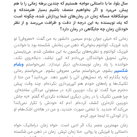
ل بلوا، ما با داستانی مواجه هستیم كه چندین برهه زمانی را با هم
ش می‌برد و اگر بخواهیم منصف باشیم بسیار هنرمندانه و
شكافانه مساله زمان در رمان‌های شما پردازش شده، چگونه است
 یك نویسنده به این درجه از دقت و ظرافت می‌رسد و از نظر
دتان زمان چه جایگاهی در رمان دارد؟
انی که خیلی جوان بودم سیمین دانشور به من گفت: «معروفی! تو
ید فیزیک کوانتوم بخوانی!» ذهن من زمانش شکسته بود با خواندن
زیک کوانتوم و نظریه‌های برگسون به این مطمئن شدم. می‌بایستی
انی تحویل خوانندگان می‌دادم که کپی نباشد، دنباله‌روی نکند،
اننده را یاد رمان نویسنده‌ای دیگر نیندازد. نمی‌خواستم
ویلیام
سپیر
بشوم، می‌خواستم عباس معروفی بشوم. می‌خواستم رمانی
یه بگذارم که راه نسل‌های آتی را تغییر دهد. می‌دانید؟ من حتا از
نیک‌ها و راه‌های خودم هم کپی‌برداری نکرده‌ام. چند وقت پیش
ترم مینا گفت: تو یک دوربین تازه در سمفونی مردگان ساخته‌ای.
ا همین تکنیک را در رمان دیگری استفاده نکردی؟» گفتم: «به جاش
ربین تازه‌تری کشف کرده‌ام. آدم که خودش را تکرار نمی‌کند!
‌کند؟» خندید. با تمامی صورت خندید، و من در هاله‌ی اشک‌هام او
 از کودکی تا اینجا مرور کردم.
ان مهمترین عنصر یک اثر ادبی است. خواه زمان دراماتیک خواه
ستانی یا فیزیکی یا روانی. حتا زمان تپش. زمان در ذهن من شکسته