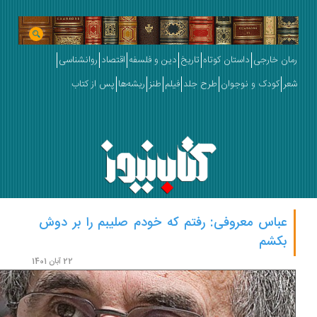
ان خارجی
داستان کوتاه
تاریخ
دین و فلسفه
اقتصاد
روانشناسی
ر
کودک و نوجوان
طرح جلد
فیلم
طنز
ریشه‌ها
پس از کتاب
عباس معروفی: رفتم که خودم صلیبم را بر دوش
بکشم
22 آبان 1401