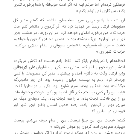
هنگی کرده‌ام. اما حرفم اینه که اگر امت حزب‌الله با شما برخورد تندی
نه، من کاری نمی‌تونم بکنم.»
 شب با رادیو بی‌بی سی مصاحبه‌ای داشتم که گفتم مدیر کل
بوعات ارشاد رسماً مرا تهدید کرد که اگر گردون را منتشر کنم امت
ب‌الله با من برخورد انقلابی خواهد کرد. در آن روزها، در هشت جای
ران در اتوبان‌ها بزرگ نوشته بودند: «مدیر مجله‌ی گردون را خواهیم
ت – حزب‌الله شمیران» یا «عباس معروفی را اعدام انقلابی می‌کنیم-
ب‌الله شهر ری.»
ظه‌هام را نمی‌توانم بازگو کنم. فقط یادم هست که تلاش می‌کردم
تشار دوره دوم را آغاز کنم. مدتی بعد یکی از مشاوران
علی لاریجانی
یر ارشاد وقت به دفترم آمد، و پیشنهاد مدیر کل مطبوعات را کمی
ب‌تر کرد. رقم به بیست میلیون رسیده بود. آن روز مادربزرگم
گذشته بود، غمگین بودم، سرم شلوغ بود. یکی از دوستان! گفت:
ابا، این رقم کمی نیست. بگیر قال قضیه رو بکن. خودت و خانواده‌ات
 از این فلاکت نجات بده. ما را هم نجات بده. یک مجله‌ی دیگه در
اری بهتر از گردون. یادت رفته همین امسال باغتو توی شهر نور
وختی دو میلیون؟»
تم: «بحث من این چیزا نیست. من از مرام حرف می‌زنم. بیست
لیارد هم بدن اسم گردون رو عوض نمی‌کنم.»
پدرم هشدار می‌داد که: «مگه قیمت تو اینه؟ اگر خواستی بفروشی با