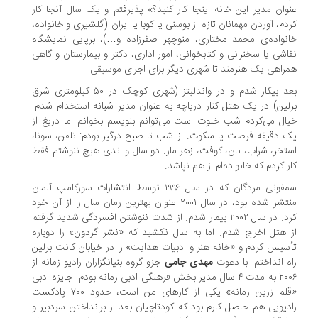
وان مدیر این خانه اینجا کار کنید؟» پذیرفتم و یک سال آنجا کار
دم، آوردن مهمانان تازه از بوسنی یا کوبا یا ایران (گلشیری و خانواده،
نواده‌ی محمد مختاری، منوچهر صفرزاده و…)، برپایی نمایشگاه
اشی یا سخنرانی و کتابخوانی، امور اداری، دکتر و بیمارستان و گاهی
راهی یک هنرمند تا شهری دیگر برای اجرای موسیقی.
بعد بیکار شدم و در واندلیتز (شهری کوچک در ۵۰ کیلومتری شرق
لین) در یک هتل کنار دریاچه به عنوان مدیر شبانه استخدام شدم.
ال می‌کردم شب خلوت است می‌توانم بنویسم بخوانم اما دریغ از
 دقیقه فرصت یا سکوت. از شب تا صبح درگیر بودم: تلفن، سونا،
تخر، شراب، نان، کوفت، زهر مار. دو سال و اندی هیچ ننوشتم فقط
ر کردم که خانواده‌ام از هم نپاشد.
سمفونی مردگان که در سال ۱۹۹۶ توسط انتشارات سورکامپ آلمان
منتشر شده بود، در سال ۲۰۰۱ عنوان بهترین رمان سال را از آن خود
کرد. در سال ۲۰۰۲ بیمار شدم. از شدت ننوشتن افسردگی شدید گرفتم
 هتل اخراج شدم. اما به سال نکشید که «نشر گردون» را دوباره
سیس کردم و «خانه هنر و ادبیات هدایت» را در خیابان کانت برلین
ه انداختم. با دعوت
مهدی جامی
جزو گروه بنیانگزاران رادیو زمانه از
۲۰۰۶ به مدت ۴ سال مدیر بخش فرهنگی ادبی زمانه بودم. جایزه ادبی
«قلم زرین زمانه» یکی از کارهای من است، حدود ۷۰۰ پادکست
دیویی هم حاصل کارم بود که کودتاچیان بعد از برانداختن سردبیر و