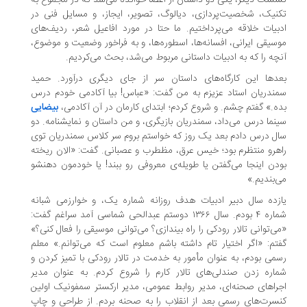
ست دیگر، یکی دو داستان از اعضا خوانده می‌شد که در مجموع به
نیک، شخصیت‌پردازی، دیالوگ، تصویر، ایجاز، و مسایل فنی در
بیات خلاقه می‌پرداختیم. ما حتا در مورد افاعیل شعر، ردیف‌های
سیقی ایرانی، افسانه‌ها، اسطوره‌ها، و به فراخور وضعیت و موضوع،
چه را که به ادبیات داستانی مربوط می‌شد، بحث می‌کردیم.
دها این کارگاه‌های داستان سر از جای دیگری درآورد. حمید
ندریان استاد عزیزم به من گفت: «عباس! بیا آکادمی خودم درس
ه.» گفتم چشم. و شروع کردم؛ ابتدای کارمان در آن آکادمی،
بیضایی
نما درس می‌داد، سمندریان بازیگری، و من داستان و نمایشنامه. دو
ل درس دادم بعد یک روز که خواستم بروم سر کلاس سمندریان توی
هرو منتظرم بود؛ خیس عرق، مظطرب و عصبانی. گفت: «الان ریخته
دن اینجا می‌گفتن یا طویله‌ی معروفی رو ببند! یا خودمون دهنشو
‌بندیم.»
زده سال دبیر ادبیات هدف روزانه شماره یک، و خوارزمی شبانه
شماره ۴ بودم. سال ۱۳۶۶ دوستم عبدالحی شماسی آمد سراغم گفت:
ی‌توانی تالار رودکی را راه بیندازی؟ می‌توانی موسیقی را فعال کنی؟»
تم: «اگر اختیار تام داشته باشم معلوم است که می‌توانم.» معلم
می بودم، به عنوان مأمور به خدمت در تالار رودکی با تمیز کردن و
اره زدن صندلی‌های تالار کارم را شروع کردم. به عنوان مدیر
راهای صحنه‌ای، مدیر روابط عمومی، مدیر ارکستر سمفونیک اولین
سرت‌های رسمی بعد از انقلاب را به صحنه بردم. از طراحی و چاپ