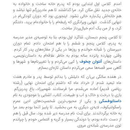
دم. کلاس اول ابتدایی بودم که پدرم خانه ساخت و خانواده به
نه‌ی جدید نقل مکان کرد. مرا گذاشتند تا هم مادربزرگم تنها نباشد و
 خانه‌اش یک‌باره خالی نشود. اینجوری بود که دوران کودکی‌ام در
هایی گذشت. تنهایی ویرانگری که رابطه‌ام را با خانواده‌ام برید، دلتنگم
د، و از من یک آدم خیال‌پرداز ساخت.
 کلاس پنجم دبستان، شاگرد اول بودم، بنا به توصیه‌ی مدیر مدرسه
 پدرم، کلاس پنجم و ششم را با هم امتحان دادم. تمام دوران
یرستان را شبانه خواندم و روزها در یکی از مغازه‌های پدر کار کردم.
تی چهارده پانزده ساله بودم به خاطر علاقه‌ام به داستان‌نویسی،
ستان‌های
آنتوان چخوف
را کپی می‌کردم و با تغییرنام‌ها و شهرها و
هی سیر قصه‌ها سعی می‌کردم داستان تازه‌ای بسازم.
 هفده سالگی بی‌آن که دلیلش را بدانم توسط پدر و مادرم هفت
ه تبعید شدم. از خرداد ماه که داشتم برای امتحان نهایی (رشته
اضی قدیم) آماده می‌شدم، مرا فرستادند شهمیرزاد، باغ پدربزرگم.
زی با درخت و خاک و آب و طبیعت، کتاب، آشنایی با موجودی به نام
ستایوفسکی
و یکی از محبوب‌ترین شخصیت‌های ادبی عمرم
سکولنیکوف، لایه‌ی دیگری به من بخشید. تا پاییز آنجا بودم بعد مرا
 خانه برگرداندند. برای ثبت نام مدرسه دیر شده بود، سال قبل را هم
 دست داده بودم، با دوندگی بسیار و گریه و التماس خودم را چپاندم
ی مدرسه‌ی شبانه‌ی مروی.