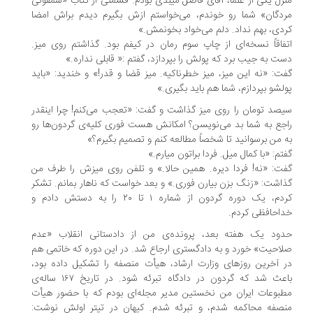
زل یکی از علما، آقای فاضل میبدی بودم. قسمتی از کتاب «سمفونی
دگان» شما رو خوندم، می‌خواستم ازش بگیرم دیدم براش امضا
دی، بهم نداد. دلم می‌خواد بخونمش.»
فاقاً نسخه‌ای از چاپ سوم رمان در کیفم بود. گذاشتم روی میز.
ت به جیب برد که پولش را بپردازد، گفتم :« قابلی نداره.»
ت: «نه این میز، میز خطرناکیه. میز قضا و قدر!» و خندید: «باید
لشو بپردازم، شما هم باید بگیری.»
صد تومان را روی میز گذاشت و گفت: «تعجب می‌کنم! چرا اینقدر
جع به شما بد می‌نویسن؟ امکانش هست فوری کلیه‌ی گردون‌ها رو
 من برسوانید تا شخصاً مطالعه کنم و تصمیم بگیرم؟»
تم: «با کمال میل. فردا براتون میارم.»
ت: «نه! فردا دیره. همین حالا.» و تلفن روی میزش را طرف من
اشت: «زنگ بزن بیارن فوری.» و بعد خواست که ناهار بمانم. تشکر
کردم، یک دوره گردون از شماره ۱ تا ۲۰ را به دستش دادم و
احافظی کردم.
ود یک هفته بعد، پرونده‌ی من از دادستانی انقلاب «عدم
احیت» خورد و به دادگستری ارجاع شد. در این دوره که خاتمی هم
 آخرین روزهای وزارت ارشاد، هیأت منصفه را تشکیل داده بود،
باعث شد که گردون در دادگاه تبرئه شود. در تاریخ ۱۶۷ ساله‌ی
بوعات ایران من نخستین مدیر مجله‌ای بودم که با حضور هیأت
صفه محاکمه شدم، و تبرئه شدم. کیهان در تیتر اولش نوشت: