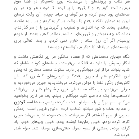
 کتاب و پرونده‌ای را می‌تکاندم بوی ته‌سیگار در فضا موج
می‌داشت. گونی‌ها و کارتن‌ها را پر کردم. تا غروب هر چه در آن
ختمان بود جمع کردم و در گوشه‌ی حیاط چیدم. آن وقت ترسان
زان به میدان انقلاب رفتم یک وانت بار کرایه کردم و بار را به مقصد
اندم. بماند که چه اتفاق‌ها و تعقیب و گریزهایی را از سر گذراندم.
اند که چه بدبختی و تن‌لرزه‌ای داشتم. بماند. گاهی بعدها از خودم
سیدم اگر آن روز اسناد را خارج نمی کردم، و بعد اتفاقی برای
یسنده‌ای می‌افتاد آیا دیگر می‌توانستم بنویسم؟
اه مهربان محمدعلی که از هفده سالگی مرا زیر نگاهش داشت و
گار پسرش را دارد به قتلگاه می‌فرستد، جمله‌های کوتاه شاملو که
ید بتواند مرا از این دیوانگی باز دارد، سکوت محمد مختاری که یعنی
ن شاگردم هم اینجوری رفت؟ و شوخی‌های گلشیری که مثل
ش‌های رنگی فضا را عوض می‌کرد، می‌خندیدیم چیزی می‌خوردیم و
فی می‌زدیم، باز نگاه محمدعلی توی چشم‌هام دلم را می‌لرزاند.
مذهب‌ها! یک ماه صبر کنید مهرگانم را ببینم، بعد هر کاری بخواهید
‌کنم. اسم مهرگان را با سپانلو انتخاب کرده بودیم. بعدها اسم
گردون
 هم به لطف و شور سپانلو انتخاب کردم. دنیای غریبی است. زندگی
یبی از سرم گذشته. اگر سرنوشتم دست خودم اداره می‌شد خیلی
رها کرده بودم، خیلی رمان‌ها نوشته بودم، خیلی چیزهای خوب یاد
فته بودم. بخشی از عمرم صرف خنثی‌سازی توطئه شد. حرام شد.
اب شد.