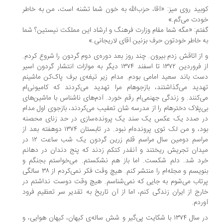
بید روی میز: «آقا، حزب‌الله به خون شما تشنه است، من به خاطر
دت می‌گم.»
تم: «مگه شما مقام وزارت فرهنگ و ارشاد این مملکت نیستین؟ شما
 خاطر خودتون حرف بزنین آقای لاریجانی.»
از اتاقش زدم بیرون. چند روز بعد دوره‌ی دوم گردون را شروع کردم.
از فروردین ۱۳۷۲ تا اسفند ۱۳۷۴ دیگر به موازات انتشار گردون اسیر
ت باند سعید امامی بودم. مدام زیر تیغه‌ی برف پاک‌کن ماشینم
دید می‌گذاشتند، بازجوهام مرا تهدید می‌کردند که کامیونی‌ام
‌کنند. و زندگی جهنمی‌ام رقم خورد. آدم‌های ناشناس با ماشین‌های
‌پلاک دخترهام را از مدرسه شان تعقیب می‌کردند، بازجوی اول مدام
 صدد یک عکس یک سند یک پرونده‌سازی در حد زنای محصنه
بود، و من لک توی پرونده‌ام نبود. در تابستان ۱۳۷۴ دوهفته بعد از
مراسم دومین سال مراسم قلم زرین گردون یک شب ساعت ۱۲ در
دان تجریش ریختند و آنقدر کتکم زدند که پنج دندان در دهانم
د شد. دلم شکست. اما باز هم نشکستم. می‌خواستم بجنگم و
بنویسم و مجله‌ام را منتشر کنم. هیچ وقت فکر نمی‌کردم از ۳۸ سالگی
تاب می‌شوم به جایی که نمی‌شناسم. هیچ وقت دوست نداشتم در
رج از ایران زندگی کنم، اما از آن تاریخ به تقدیر سر تعظیم فرود
ردم.
در سال ۱۳۷۴ با شکایت پی‌گیر و شش ساله‌ی کیهان، کیهان هوایی، و