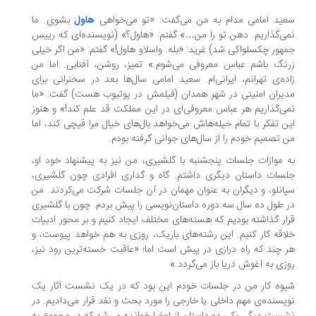
ید امامی مدام به من می‌گفت: «تو می‌خواهی
هاول
بشوی. ما
ی‌گذاریم. دهن تو را من…» گفتم: «هاول؟» (نویسنده‌ای که رییس
هور چکسلواکی شد) غرید: «بله. واسلاو هاول!» گفتم: «من اگر خیلی
نگ باشم ‌عباس معروفی می‌شوم.» تمیز، روشن، آفتابی. اما من
ده‌ی تهرانم، ایرانی‌ام. سعید امامی سال‌ها بعد در سخنرانی برای
یران امنیتی در شهر همدان (فیلمش در یوتیوب هست) گفت: «ما
ی‌گذاریم هر عباس معروفی‌ای در این مملکت قد علم کند!» و هنوز
ن تفکر با تمام حیله‌هاش می‌خواهد بال‌های خیال مرا قیچی کند، اما
 تصمیم خودم را از سال‌های جوانی گرفته بودم.
 موازات جلسات پنجشنبه با گلشیری، من نیز به پیشنهاد خود او،
سات داستان دیگری داشتم. گاه و گداری افرادی چون گلشیری،
انلو، و دیگران به عنوان مهمان در آن جلسات شرکت می‌کردند. من
 طول ده سال سه دوره داستان‌نویسی را پیش بردم. چون با گلشیری
ار گذاشته بودیم که هسته‌های مختلف ایجاد کنیم و بر محور ادبیات
اقه کار کنیم. این رشته‌های باریک، روزی به هم خواهد پیوست، و
 چند که راه درازی در پیش است اما؛ «عاقبت خسته‌ترین رود نیز،
زی به آغوش دریا باز می‌گردد.»
وه کار من در جلسات خودم این بود که در یک نشست آثار یک
یسنده‌ی مهم داخلی یا خارجی را مورد بحث و نقد قرار می‌دادیم. در