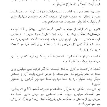
ن قیمتا نفروش. نه! هرگز نفروش.»
د روز بعد من برای اولین بار با وزیرارشاد ملاقات کردم. این ملاقات با
ی لاریجانی به دعوت خودش صورت گرفت. محسن سازگارا، مدیر
 شرکت تعانونی مطبوعات هم همراهم بود.
ریجانی در ابتدا از مردم سنگسر، گوسفندداری، ییلاق و قشلاق که
بستان‌ها سنگسری‌ها به اطراف کوه دماوند کوچ می‌کنند، کله‌شقی‌
ن ملت، و مسایلی این‌چنینی حرف زد، بعد گفت: «می‌دونید که
ب‌الله از گردون دل خوشی نداره. ممکنه برای شما دردسر درست
ن. بنابراین...»
تم: «من تو دادگاه تبرئه شده‌م. شما حزب‌الله رو آروم کنین، بذارین
 هم گردونمو منتشر کنم.»
ت: «از دست ما کاری ساخته نیست. ما فکر کردیم سی میلیون برای
ا در نظر بگیریم که اسم مجله را عوض کنین، بابت آرم و مسائل
گر. یک امتیاز تازه به شما میدیم، شما خودتون گردون رو تعطیل
ین.»
 افروختم. نگاهی به سازگارا انداختم و تب‌زده گفتم: «آقای لاریجانی،
 شصت میلیون می‌دم شما اسمتون رو عوض کنین. شما که
‌دونین از سمنان تا سنگسر مال پدربزرگ منه. روستای بزرگ معروفی
 شنیده‌ین؟…»