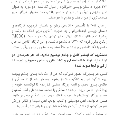
یانگذار زمانه (مهدی جامی) کل برنامه‌های مرا محو کردند. در سال
۲۰۱۱ جایزه داستان‌نویسی «تیرگان» را بنیان گذاشتم. دو دوره به عنوان
یر جایزه‌ی تیرگان در تورنتو حضور یافتم، بعد مدیران تیرگان دبیر
اسب‌تری از من یافتند و عذرم را خواستند.
از سال 2012 با تأسیس «آکادمی رمان و داستان گردون» کارگاه‌های
ستان‌نویسی اجتماعی‌ام را به صورت آنلاین برای کمک به رشد و
پیشرفت جوانان مشتاق ایرانی دایر کردم. یک دوره موک (MOOC)
رایگان برگزار کردم که 1830 دانشجو داشت، و این کارگاه آنلاین در حال
نشجوی زبده و علاقه‌مند به داستان و رمان برقرار است.
متشکریم که این‎قدر کامل و جامع توضیح دادید، اما هر هنرمندی دو
لد دارد، تولد شناسنامه ای و تولد هنری، عباس معروفی نویسنده
 كی و كجا متولد شد؟
ی جز پدربزرگم تصور نمی‌کرد که من از امکانات پدری چشم بپوشم
بروم شاگرد نجار و شاگرد طلاساز بشوم. بعدش هم از ۱۹ سالگی از
نه‌ی پدری رفتم، و البته روزگار سختی گذراندم تا توانستم خودم را
دا کنم. اما می‌ارزید. از هفده سالگی با محمد محمدعلی آشنا شدم، و
ان روزگار دوستی‌ام با سپانلو اتفاق مهمی در زندگیم بود. بر خلاف
ش خانواده، اهل موسیقی و کتاب بودم، اهل سینما و تئاتر. ورزش
 می‌کردم، از کشتی آزاد در باشگاه تاج تهران تا پاتیناژ در قصر یخ.
یسندگی آرزوی کودکی من است. مادربزرگی که در تمام سال‌های