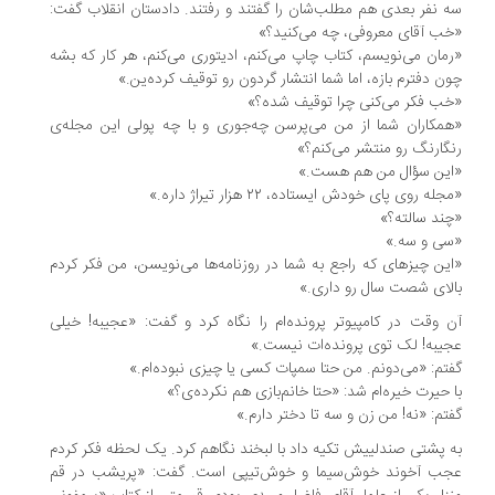
 نفر بعدی هم مطلب‌شان را گفتند و رفتند. دادستان انقلاب گفت:
ب آقای معروفی، چه می‌کنید؟»
مان می‌نویسم، کتاب چاپ می‌کنم، ادیتوری می‌کنم، هر کار که بشه
ن دفترم بازه، اما شما انتشار گردون رو توقیف کرده‌ین.»
ب فکر می‌کنی چرا توقیف شده؟»
مکاران شما از من می‌پرسن چه‌جوری و با چه پولی این مجله‌ی
گارنگ رو منتشر می‌کنم؟»
ین سؤال من هم هست.»
له روی پای خودش ایستاده، ۲۲ هزار تیراژ داره.»
ند سالته؟»
ی و سه.»
ین چیزهای که راجع به شما در روزنامه‌ها می‌نویسن، من فکر کردم
لای شصت سال رو داری.»
 وقت در کامپیوتر پرونده‌ام را نگاه کرد و گفت: «عجیبه! خیلی
یبه! لک توی پرونده‌ات نیست.»
تم: «می‌دونم. من حتا سمپات کسی یا چیزی نبوده‌ام.»
 حیرت خیره‌ام شد: «حتا خانم‌بازی هم نکرده‌ی؟»
تم: «نه! من زن و سه تا دختر دارم.»
 پشتی صندلییش تکیه داد با لبخند نگاهم کرد. یک لحظه فکر کردم
ب آخوند خوش‌سیما و خوش‌تیپی است. گفت: «‌پریشب در قم