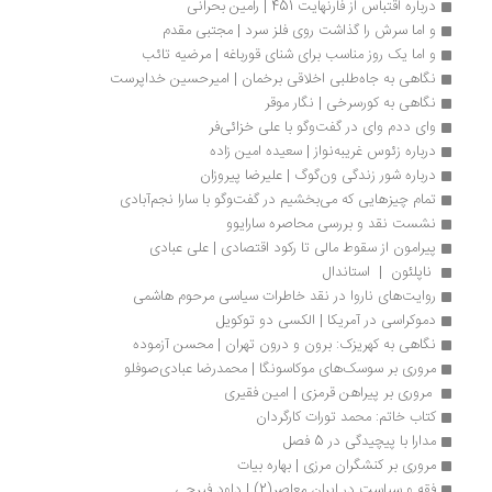
درباره اقتباس از فارنهایت 451 | رامین بحرانی
و اما سرش را گذاشت روی فلز سرد | مجتبی مقدم
و اما یک روز مناسب برای شنای قورباغه | مرضیه تائب
نگاهی به جاه‌طلبی اخلاقی برخمان | امیرحسین خداپرست
نگاهی به کورسرخی | نگار موقر 
وای ددم وای در گفت‌وگو با علی خزائی‌فر
درباره زئوس غریبه‌نواز | سعیده امین زاده
درباره شور زندگی ون‌گوگ | علیرضا پیروزان
تمام چیزهایی که می‌بخشیم در گفت‌‍وگو با سارا نجم‌آبادی
نشست نقد و بررسی محاصره سارایوو
پیرامون از سقوط مالی تا رکود اقتصادی | علی عبادی
 ناپلئون  |  استاندال
روایت‌های ناروا در نقد خاطرات سیاسی مرحوم هاشمی
دموکراسی در آمریکا | الکسی دو توکویل
نگاهی به کهریزک: برون و درون تهران | محسن آزموده
مروری بر سوسک‌های موکاسونگا | محمدرضا عبادی‌صوفلو
 مروری بر پیراهن قرمزی | امین فقیری
کتاب خاتم: محمد تورات کارگردان
مدارا با پیچیدگی در 5 فصل
مروری بر کنشگران مرزی | بهاره بیات
فقه و سیاست در ایران معاصر(2) | داود فیرحی