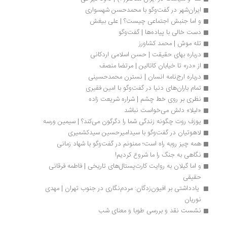
ایران‌شهر در گفت‌وگو با محمدحسن شهسواری
و اما جنبش اجتماعی چیست؟ | علی بیغش
دست خالی با پیاده‌ها | گفت‌وگو
تله موش | محمد کشاورز
درباره بهای حقیقت | حسن اسلامی اردکانی
‌از «در» تا خیابان کاتالین | مرتضا منصف
درباره ارج‌نامه انسان | نسترن محمدحسینی
تمام باران‌های دنیا در گفت‌وگو با امین فقیری 
نظری بر روی خط چشم | شراره شریعت زاده
«لیلا» دلش می‌خواست نباشد
یوزف روت چگونه زندگی شما را دگرگون می‌کند؟ | سیمین ورسه
لاهوتیان در گفت‌وگو با سیدامیرحسین سیدکشمیری
همه چیز روبه راه است؛ ممنونم در گفت‌وگو با شهاد زمانی
نگاهی به جنگ را ما شروع کردیم!
و اما گیلان به روایت کارت‌پستال‌های تاریخی | فاطمه فرقانی 
حقیقی
 یادداشتی بر افیون‌زدگان: مردم‌نگاری در جنوب تهران | مهدی 
نوریان
نشست نقد و بررسی طوبا و معنای شب