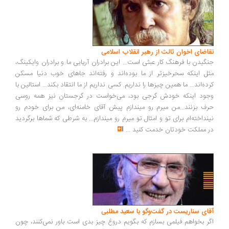
اضای اخوان ثالث از رهبر انقلاب اسلامی
گیدن با فرهنگ کار عبثی است... این برادران آریایی ما و برادران وایکینگ،
ل اینکه سحرخیزتر از ما بوده‌اند و رفته‌اند جاهای خوب دنیا مسکن
ده‌اند... ما همین چیزها را نداریم. کسی نداریم از ما انتقاد بکند... استالین با
ود اینکه خودش گرجی بود، می‌خواست در گرجستان نیز همه روسی
ف بزنند...من میرم رو میندازم پیش آقای خامنه‌ای، من برای خودم رو
نداخته‌ام برای تو و امثال تو میرم رو میندازم... به شرطی که شماها برگردید
 مملکت خودتان خدمت کنید
...
ای سناریست در گفت‌وگو با سعید مطلبی
ر بخواهم فیلمی بسازم که بگویم دروغ چیز بدی است باور نمی‌کنند، چون