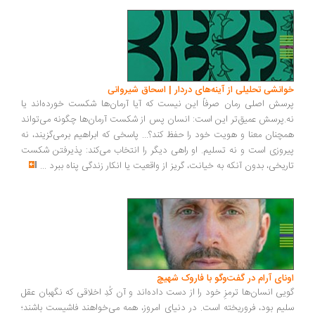
انشی تحلیلی از آینه‌های دردار | اسحاق شیروانی
سش اصلی رمان صرفاً این نیست که آیا آرمان‌ها شکست خورده‌اند یا
.پرسش عمیق‌تر این است: انسان پس از شکست آرمان‌ها چگونه می‌تواند
چنان معنا و هویت خود را حفظ کند؟... پاسخی که ابراهیم برمی‌گزیند، نه
روزی است و نه تسلیم. او راهی دیگر را انتخاب می‌کند: پذیرفتن شکست
ریخی، بدون آنکه به خیانت، گریز از واقعیت یا انکار زندگی پناه ببرد
...
ونای آرام در گفت‌وگو با فاروک شهیچ
یی انسان‌ها ترمزِ خود را از دست داده‌اند و آن کُدِ اخلاقی که نگهبان عقل
یم بود، فروریخته است. در دنیای امروز، همه می‌خواهند فاشیست باشند؛