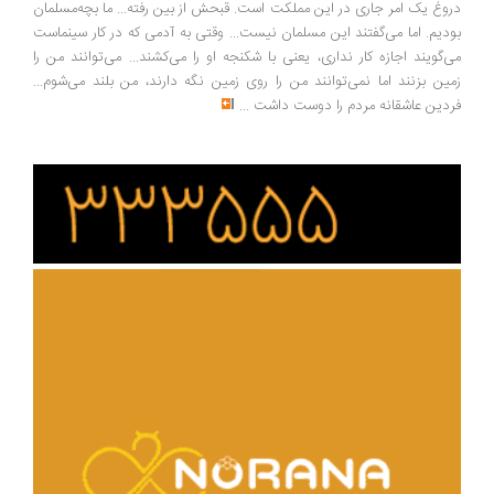
وغ یک امر جاری در این مملکت است. قبحش از بین رفته... ما بچه‌مسلمان
دیم. اما می‌گفتند این مسلمان نیست... وقتی به آدمی که در کار سینماست
‌گویند اجازه کار نداری، یعنی با شکنجه او را می‌کشند... می‌توانند من را
ین بزنند اما نمی‌توانند من را روی زمین نگه دارند، من بلند می‌شوم...
دین عاشقانه مردم را دوست داشت
...