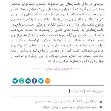
ریاری در خلال داستان‌های این مجموعه، تصاویر مینیاتوری منحصر
 فردی می‌آفریند که گاه تابلوی جاودانه‌ای از یک تراژدی است که در
 آدم‌ها در تقلا هستند؛ نه برای فرار از موقعیت فاجعه‌باری که در آن
ر افتاده‌اند و انگار از اول در آن زاده‌اند، بلکه برای تنها کمی جابه‌جایی
تنوع شاید؛ برای فرار از آوار سنگین تکرار و روزمرّگی. حبیب پیریاری در
ستان‌هایش به یکباره نمای کاملی از وضعیت به دست نمی‌دهد،
که هر بار انگار نور چراغ‌قوه‌ای را که به دست دارد به گوشه‌ای از این
بلوی نقاشی می‌تاباند و بعد گوشه‌ای دیگر و گوشه‌های دیگر تا در
ایت خودِ مخاطب با کنار هم قرار دادن قسمت‌هایی که روشن و
موش شده‌اند، کلیت کار را در ذهنش بازسازی کند و بیشتر از یک
اطب صرف، به ایفای نقش بپردازد و این رویکرد و ترفند، از
ژگی‌های خاص داستان‌های امروزی است.
.
.
...............
..............
تجربه‌ی زندگی دوباره
|
|
رفی و نقد کتاب
داستان کوتاه
یادداشتی بر اتاقک اعتراف عموآرمن | فاطمه سعیدی
 نکوداشت بایرامی و رونمایی از ویکی ادبیات