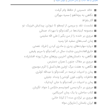
|
|
|
رفی و نقد کتاب
رمان خارجی
ایوان کلیما
 خالد حسینی از حافظ وام گرفت 
نگاهی به بچه‌آهو | سمیه مهرگان
آثار بقراط
نشست نقد و بررسی از ارسطو تا نیوتن: پیدایش فیزیک نو
مجموعه آبنبات‌ها در گفت‌وگو با مهرداد صدقی 
مروری بر خنده را از من بگیر | علی الله سلیمی 
زمان اسب‌های سفید فرا رسید
درباره مهارت‌های پدری و مادری کردن | فرزاد نعمتی
خارق‌العاده‌‌ترین جنایت سال در گفت‌وگو با مریم رفیعی
نگاهی به داستان‌های آخرین روزهای سال | پونه افشارزاده
مروری بر مغاک جنون | عمران دسترس
نگاهی به هفت مرگ اوِلین هاردکسل | اکرم موسوی
رمان و ادبیات ترجمه در گفت‌وگو با عبدالله کوثری
خاطرات ياکوب فون گونتن | ونداد جلیلی
رمان و ادبیات در گفت‌وگو با جان آپدایک
مروری بر دگردیسی کمونیسم مارکس | جواد لگزیان
کتاب ساحلی یا یک رمان آمریکایی
مروری بر تراژدی مده آ | کیانا خانی
ایران باستان | ماریژان موله