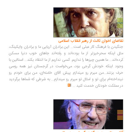
اضای اخوان ثالث از رهبر انقلاب اسلامی
گیدن با فرهنگ کار عبثی است... این برادران آریایی ما و برادران وایکینگ،
ل اینکه سحرخیزتر از ما بوده‌اند و رفته‌اند جاهای خوب دنیا مسکن
ده‌اند... ما همین چیزها را نداریم. کسی نداریم از ما انتقاد بکند... استالین با
ود اینکه خودش گرجی بود، می‌خواست در گرجستان نیز همه روسی
ف بزنند...من میرم رو میندازم پیش آقای خامنه‌ای، من برای خودم رو
نداخته‌ام برای تو و امثال تو میرم رو میندازم... به شرطی که شماها برگردید
 مملکت خودتان خدمت کنید
...