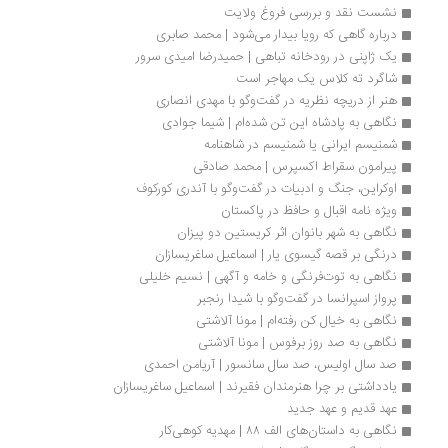
نشست نقد و بررسی فروغ ولایت
درباره گاهی که رویا بیدار می‌شود | محمد صابری
یک ژاپنی در رودخانه تباهی | حمیدرضا امیدی سرور
شاگرد ته کلاس یک مهاجر است
هنر از دریچه نظریه در گفت‌وگو با مهدی انصاری
نگاهی به پادشاه این تن شده‌ام | شیما جوادی
شمنیسم ایرانی یا شمنیسم در شاهنامه
پیرامون سقراط اکسپرس | محمد صادقی
اوکراین، جنگ و ادبیات در گفت‌وگو با آندری کورکوف
ویژه نامه اقبال و حافظ در پاکستان 
نگاهی به شهر بانوان اثر كریستین دو پیزان
درنگی بر قصه گیسوی یار | اسماعیل ساغریسازان
نگاهی به توت‌فرنگی و خامه و آگهی | نسیم خلیلی
پرواز اسپرانسا در گفت‌وگو با شیدا رنجبر
نگاهی به خیال كن رفته‌ام | مونا آلاشتی
نگاهی به صد روز برفوس | مونا آلاشتی
صد سال اولیس، صد سال سانسور | آریامن احمدی
یادداشتی بر چرا هنرمندان فقیرند | اسماعیل ساغریسازان
عهد قدیم‌ و عهد جدید
نگاهی به داستان‌های الف ۸۸ | مهدیه کوهی‌کار