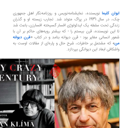
وان کلیما
نویسنده، نمایشنامه‌نویس و روزنامه‌نگار اهل جمهوری
چک، در سال 1931 در پراگ متولد شد. تجارب زیسته او‌ و گذران
دگی تحت سلطه یک ایدئولوژی افسار گسیخته افسارزن، باعث شد
 این نویسنده، قرن بیستم را - که بیشتر رویه‌های حاکم بر آن با
ور انسانی مغایر بود - قرن دیوانه بنامد و در کتاب «
قرن دیوانه
ن
» که مشتمل بر خاطرات، شرح حال و پاره‌ای از مقالات اوست به
شکافی ابعاد این دیوانگی بپردازد.