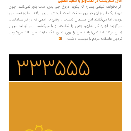
ای سناریست در گفت‌وگو با سعید مطلبی
ر بخواهم فیلمی بسازم که بگویم دروغ چیز بدی است باور نمی‌کنند، چون
وغ یک امر جاری در این مملکت است. قبحش از بین رفته... ما بچه‌مسلمان
دیم. اما می‌گفتند این مسلمان نیست... وقتی به آدمی که در کار سینماست
‌گویند اجازه کار نداری، یعنی با شکنجه او را می‌کشند... می‌توانند من را
ین بزنند اما نمی‌توانند من را روی زمین نگه دارند، من بلند می‌شوم...
دین عاشقانه مردم را دوست داشت
...