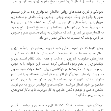
آیند آن تحمیل اعمال شرارت‌آمیز به نوع بشر و آزردن وجدان او بود.
وانگی و فوران عقده‌های روانی حاکمانِ ایدئولوژی‌زده در قرن بیستم
جر به وقوع دو جنگ خونبار جهانی، چندین جنگ داخلی و منطقه‌ای،
برآوردن اردوگاه‌های کار اجباری، آوارگی و کشته شدن میلیون‌ها
سان بی‌گناه، خرابی شهرها و روستاها و در مجموع تحمیل رنج و درد
 انسان‌های بی‌شماری شد که دلخوش به پیشرفت‌های علم و فناوری
 قرنی بودند که بشارت به زندگی بهتر را می‌داد.
وان کلیما که در دوره زندگی خود تجربه زیستن در اردوگاه ترزین
لمانی‌ها و بعدها سلطه حکومت کمونیستی با اطاعت محض از
مان‌های حکومت شوروی را داشت و همه ابعاد نظام استبدادی و
کتاتوری را با تمام وجود احساس کرده است، قرن دیوانه را به خوبی
صیف می‌کند. حکومت‌های دیکتاتوری برای ادامه حیات خود مجبور
 ایجاد نهادهای سرکوبگر فراقانونی و فراقضایی هستند و با لغو تمام
وق مدنی شهروندان، وحشیانه‌ترین سرکوب‌ها را برای تداوم
مروایی خود اعمال می‌کنند. حکومت‌های توتالیتر ابزاری به نام تولید
من داخلی و توهم دشمن خارجی به کار می‌برند تا بر ناکارآمدی‌های
د سرپوش بگذارند.
وانگی قرن بیستم با شلنگ تخته‌اندازی جاسوسان و مواجب بگیران
میل ‌شد. در کسادی بازار عشق و خرد، خبرچین‌های خرده‌پا فرصت