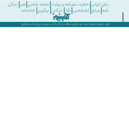
رمان ایرانی
خاطره، سفرنامه و روایت
جامعه شناسی
هنر
زندگی
نامه
مرجع
کتابشناسی
نقد
بایگانی
پیگیری
شناسنامه
کلیه حقوق محفوظ است و بازنشر مطالب با ذکر
کتاب نیوز
و درج لینک، بلامانع .