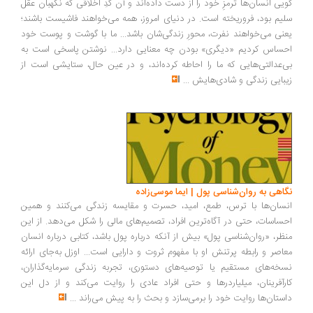
یی انسان‌ها ترمزِ خود را از دست داده‌اند و آن کُدِ اخلاقی که نگهبان عقل
یم بود، فروریخته است. در دنیای امروز، همه می‌خواهند فاشیست باشند؛
نی می‌خواهند نفرت، محورِ زندگی‌شان باشد... ما با گوشت و پوست خود
ساس کردیم «دیگری» بودن چه معنایی دارد... نوشتن پاسخی است به
‌عدالتی‌هایی که ما را احاطه کرده‌اند، و در عین حال، ستایشی است از
بایی زندگی و شادی‌هایش
...
اهی به روان‌شناسی پول | ایما موسی‌زاده
سان‌ها با ترس، طمع، امید، حسرت و مقایسه زندگی می‌کنند و همین
ساسات، حتی در آگاه‌ترین افراد، تصمیم‌های مالی را شکل می‌دهد. از این
ظر، «روان‌شناسی پول» بیش از آنکه درباره پول باشد، کتابی درباره انسان
اصر و رابطه پرتنش او با مفهوم ثروت و دارایی است... اوزل به‌جای ارائه
خه‌های مستقیم یا توصیه‌های دستوری، تجربه زندگی سرمایه‌گذاران،
رآفرینان، میلیاردرها و حتی افراد عادی را روایت می‌کند و از دل این
ستان‌ها روایت خود را برمی‌سازد و بحث را به پیش می‌راند
...