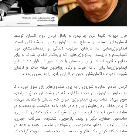
ن دیوانه کلیما قرن چزانیدن و پامال کردن روح انسان توسط
سان‌های مسلط و مسلح به ایدئولوژی‌های اندیشه‌افکن است.
دئولوژی‌هایی که کارشان سرکوب زندگی و زنده‌اندیشان بود:
ونیسم و نازیسم. ایدئولوژی‌هایی که پایه‌گذار انقلاب شدند و برای
اوم یافتن‌، ایجاد ترس و خفقان را در دستور کار قرار دادند. این
دئولوژی‌ها برای ادامه حیات و رفاه روزافزون طبقه حاکم و ارضای
وت قدرت حاکمان‌شان، خون قربانیان زیادی را به زمین ریختند.
س، مردم آلمان و شوروی را به پای صندوق‌های رای سوق می‌داد تا
 تداوم ایدئولوژی‌ای صحه بگذارند که در پشت آن دروغ و پلیدی
ج می‌زد. نقاب زیبای ایدئولوژی، جوان خام‌اندیش را متقاعد می‌کرد
 برای حفظ آرمان‌هایش پدر و مادر خود را به حکومت لو بدهد و در
یه تقدسِ فریبنده آن احساس آرامش کند. حکومت‌های تک‌حزبی،
نسور، خفقان، بگیر و ببند، بازجویی، شکنجه، اعترافات اجباری،
دان، تبعید، اعدام، معصومیت پیشواهای مقدس، همه و همه در
یه دیکته کردن یک فکر و اندیشه به یک جامعه صورت گرفت که