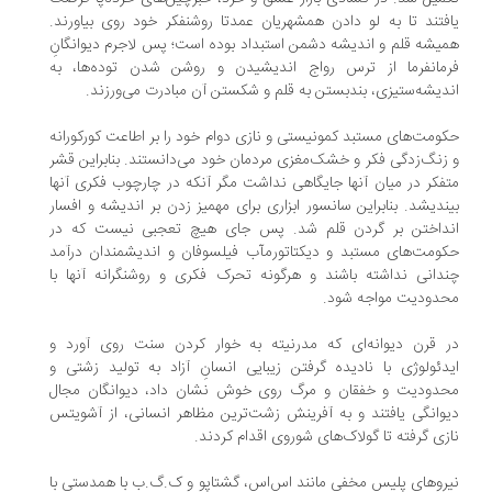
افتند تا به لو دادن همشهریان عمدتا روشنفکر خود روی بیاورند.
یشه قلم و اندیشه دشمن استبداد بوده است؛ پس لاجرم دیوانگانِ
رمانفرما از ترس رواج اندیشیدن و روشن شدن توده‌ها، به
دیشه‌ستیزی، بندبستن به قلم و شکستن آن مبادرت می‌ورزند.
ومت‌های مستبد کمونیستی و نازی دوام خود را بر اطاعت کورکورانه
زنگ‌زدگی فکر و خشک‌مغزی مردمان خود می‌دانستند. بنابراین قشر
فکر در میان آنها جایگاهی نداشت مگر آنکه در چارچوب فکری آنها
ندیشد. بنابراین سانسور ابزاری برای مهمیز زدن بر اندیشه و افسار
نداختن بر گردن قلم شد. پس جای هیچ تعجبی نیست که در
ومت‌های مستبد و دیکتاتورمآب فیلسوفان و اندیشمندان درآمد
دانی نداشته باشند و هرگونه تحرک فکری و روشنگرانه آنها با
دودیت مواجه شود.
 قرن دیوانه‌ای که مدرنیته به خوار کردن سنت روی آورد و
دئولوژی با نادیده گرفتن زیبایی انسانِ آزاد به تولید زشتی و
حدودیت و خفقان و مرگ روی خوش نشان داد، دیوانگان مجال
وانگی یافتند و به آفرینش زشت‌ترین مظاهر انسانی، از آشویتس
زی گرفته تا گولاک‌های شوروی اقدام کردند.
روهای پلیس مخفی مانند اس‌اس، گشتاپو و ک.گ.ب با همدستی با