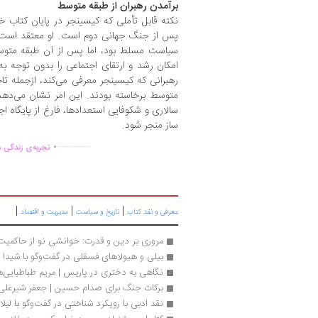
برآمدن رهبران از طبقه متوسط
نکته قابل تأملی که کیسینجر در پایان کتاب خ
پس از جنگ جهانی دوم است. او معتقد است
سیاست مسلط بود، اما پس از آن طبقه متوسط 
امکان رشد و ارتقای اجتماعی را بدون توجه به
رهبرانی که کیسینجر معرفی می‌کند، ازجمله تا
متوسط برخاسته بودند. این امر نشان می‌دهد
سالاری و شکوفایی استعدادها، فارغ از پایگاه اج
ساز منجر شود.
.
...............
تجربه‌ی زندگی د
|
|
|
معرفی و نقد کتاب
تاریخ و سیاست
مدیریت و اقتصاد
مروری بر دین و قدرت: خوانشی نو از حاکمیت
بیلی و هیولاهای فسقلی در گفت‌وگو با شیدا م
نگاهی به دختری در پاریس | مریم طباطبایی‌ه
برکات جنگ برای صدام حسین | جعفر شیرعلی‌ن
نقد ادبی با رویکرد شناختی در گفت‌وگو با لیلا