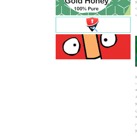
و
ت
ت
و
و
ر