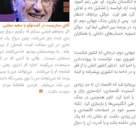
 انگلستان بگریزد. او، علی رغم کمبود
دولت آزاد فرانسه را تشکیل داد و تلاش
گرد هم آورد. دوگل، برخلاف انتظار
کرد. پس از پایان جنگ جهانی دوم، او
آقای سناریست در گفت‌وگو با سعید مطلبی
 در عرصه بین المللی ایفا کرد. دوگل
اگر بخواهم فیلمی بسازم که بگویم دروغ چی
تسویه حساب‌های داخلی با همکاران
بدی است باور نمی‌کنند، چون دروغ یک امر
جاری در این مملکت است. قبحش از بین
رفته... ما بچه‌مسلمان بودیم. اما می‌گفتند ای
گ جهانی دوم، درحالی که کشور شکست
مسلمان نیست... وقتی به آدمی که در کار
شوروی بود، توانست با پیونددادن
سینماست می‌گویند اجازه کار نداری، یعنی ب
احیا کند. آدناور کشور آلمان را از فقر
شکنجه او را می‌کشند... می‌توانند من را زمی
در ادامه به کشوری پیشرفته و البته
بزنند اما نمی‌توانند من را روی زمین نگه دارند
 نخست وزیر بریتانیا شد که اقتصاد آن تا حد زیادی
من بلند می‌شوم... فردین عاشقانه مردم را
سترده اقتصادی، آزادسازی بازار و
دوست داشت
...
را احیا کرد. تاچر همچنین در جنگ
ملی انگلیسی‌ها را بازسازی کرد. نکته
 مسیر خود در اصلاحات اقتصادی و
ان زیادی داشت. او نشان داد که یک
ن داشته باشد و با قدرت آن را دنبال