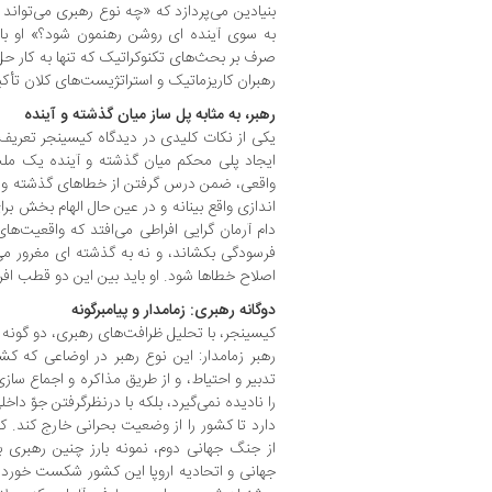
بنیادین می‌پردازد که «چه نوع رهبری می‌تواند 
به سوی آینده ای روشن رهنمون شود؟» او با
صرف بر بحث‌های تکنوکراتیک که تنها به کار ح
رهبران کاریزماتیک و استراتژیست‌های کلان تأکی
رهبر، به مثابه پل ساز میان گذشته و آینده
یکی از نکات کلیدی در دیدگاه کیسینجر تعریف 
ایجاد پلی محکم میان گذشته و آینده یک مل
واقعی، ضمن درس گرفتن از خطاهای گذشته و ب
اندازی واقع بینانه و در عین حال الهام بخش برا
دام آرمان گرایی افراطی می‌افتد که واقعیت‌های
فرسودگی بکشاند، و نه به گذشته ای مغرور می
اصلاح خطاها شود. او باید بین این دو قطب افر
دوگانه رهبری: زمامدار و پیامبرگونه
کیسینجر، با تحلیل ظرافت‌های رهبری، دو گونه م
رهبر زمامدار: این نوع رهبر در اوضاعی که ک
تدبیر و احتیاط، و از طریق مذاکره و اجماع سازی
را نادیده نمی‌گیرد، بلکه با درنظرگرفتن جوّ داخ
دارد تا کشور را از وضعیت بحرانی خارج کند. ک
از جنگ جهانی دوم، نمونه بارز چنین رهبری بو
جهانی و اتحادیه اروپا این کشور شکست خورده 