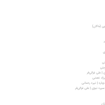
 (ماکان) 
د
ی
نی
ینی
| علی غزالی‌فر
زاد نعمتی
اره | نیره رحمانی
یره نبوی | علی غزالی‌فر
ان