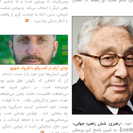
لل، حکم ستاره ای راهنما در آسمان
برمی‌گزیند، نه پیروزی است و نه تسلیم. ا
راهی دیگر را انتخاب می‌کند: پذیرفتن شکس
تاریخی، بدون آنکه به خیانت، گریز از واقعی
یا انکار زندگی پناه ببرد
...
اونای آرام در گفت‌وگو با فاروک شهیچ‭
گویی انسان‌ها ترمزِ خود را از دست داده‌اند 
آن کُدِ اخلاقی که نگهبان عقل سلیم بود،
فروریخته است. در دنیای امروز، همه
می‌خواهند فاشیست باشند؛ یعنی می‌خواهند
نفرت، محورِ زندگی‌شان باشد... ما با گوشت 
پوست خود احساس کردیم «دیگری» بودن
چه معنایی دارد... نوشتن پاسخی است به
بی‌عدالتی‌هایی که ما را احاطه کرده‌اند، و د
رهبری: شش راهبرد جهانی
»
عین حال، ستایشی است از زیبایی زندگی و
[Leadership : six studies in world strategy]، به تبیین پاسخ این پرسش