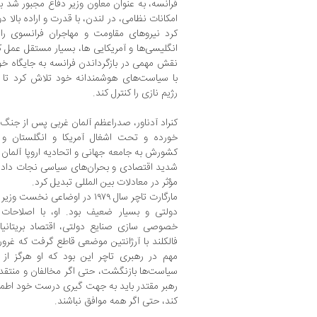
فرانسه، به عنوان معاون وزیر دفاع مجبور شد به
امکانات نظامی، در لندن، با قدرت و اراده بالا 
کرد نیروهای مقاومت و مهاجران فرانسوی را 
انگلیسی‌ها و آمریکایی ها، بسیار مستقل عمل 
نقش مهمی در بازگرداندن فرانسه به جایگاه خود
با سیاست‌های هوشمندانه خود تلاش کرد تا 
رژیم نازی را کنترل کند.
کنراد آدناور، صدراعظم آلمان غربی پس از جن
خورده و تحت اشغال آمریکا و انگلستان و 
کشورش به جامعه جهانی و اتحادیه اروپا آلمان را 
شدید اقتصادی و بحران‌های سیاسی نجات داد و 
مؤثر در معادلات بین المللی تبدیل کرد.
مارگارت تاچر سال ۱۹۷۹ در اوضاعی
دولتی و بسیار ضعیف بود. او، با اصلاحات گ
خصوصی سازی صنایع دولتی، اقتصاد بریتانیا 
فالکلند با آرژانتین موضعی قاطع گرفت که غرور 
مهم در رهبری تاچر این بود که او هرگز از
سیاست‌ها بازنگشت، حتی اگر مخالفان و منتقد
رهبر مقتدر باید به جهت گیری درست خود اطمینا
کند، حتی اگر همه موافق نباشند.