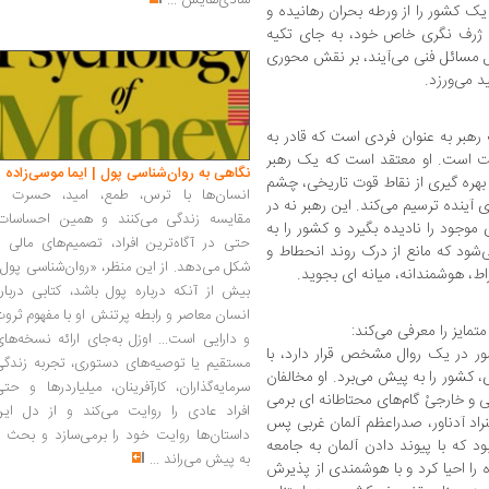
شادی‌هایش
...
یک کشور را از ورطه بحران رهانیده و
 ژرف نگری خاص خود، به جای تکیه
ل مسائل فنی می‌آیند، بر نقش محوری
د می‌ورزد.
رهبر به عنوان فردی است که قادر به
ت است. او معتقد است که یک رهبر
نگاهی به روان‌شناسی پول | ایما موسی‌زاده
هره گیری از نقاط قوت تاریخی، چشم
انسان‌ها با ترس، طمع، امید، حسرت و
ی آینده ترسیم می‌کند. این رهبر نه در
مقایسه زندگی می‌کنند و همین احساسات،
 موجود را نادیده بگیرد و کشور را به
حتی در آگاه‌ترین افراد، تصمیم‌های مالی ر
‌شود که مانع از درک روند انحطاط و
شکل می‌دهد. از این منظر، «روان‌شناسی پول
اط، هوشمندانه، میانه ای بجوید.
بیش از آنکه درباره پول باشد، کتابی دربار
انسان معاصر و رابطه پرتنش او با مفهوم ثرو
تمایز را معرفی می‌کند:
و دارایی است... اوزل به‌جای ارائه نسخه‌ها
شور در یک روال مشخص قرار دارد، با
مستقیم یا توصیه‌های دستوری، تجربه زندگی
، کشور را به پیش می‌برد. او مخالفان
سرمایه‌گذاران، کارآفرینان، میلیاردرها و حت
لی و خارجیْ گام‌های محتاطانه ای برمی
افراد عادی را روایت می‌کند و از دل این
نراد آدناور، صدراعظم آلمان غربی پس
داستان‌ها روایت خود را برمی‌سازد و بحث ر
د که با پیوند دادن آلمان به جامعه
به پیش می‌راند
...
را احیا کرد و با هوشمندی از پذیرش