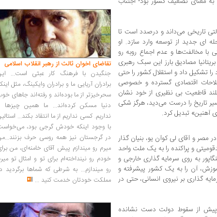
 به معنای تضعیف کشور بود- اجتناب
سالتی تاریخی می‌داند و درصدد است تا
له ای جدید از توسعه وارد سازد. او
 با مخالفت‌ها و عدم اجماع روبه رو
بریتانیا مصادیق بارز این سبک رهبری
تقاضای اخوان ثالث از رهبر انقلاب اسلامی
را تشکیل داد و استقلال کشور را حتی
جنگیدن با فرهنگ کار عبثی است... این
اصلاحات اقتصادی گسترده و خصوصی
برادران آریایی ما و برادران وایکینگ، مثل اینک
الکلند قاطعیت بی نظیری از خود نشان
سحرخیزتر از ما بوده‌اند و رفته‌اند جاهای خو
مسیر تاریخ را درست می‌دید، هرگز شکی
دنیا مسکن کرده‌اند... ما همین چیزها را
وی آهنین» تبدیل کرد.
نداریم. کسی نداریم از ما انتقاد بکند... استالی
با وجود اینکه خودش گرجی بود، می‌خواست
در گرجستان نیز همه روسی حرف بزنند...من
 مصر و آقای لی کوآن یو، بنیان گذار
دقومیتی و پراکنده را به یک ملت واحد
میرم رو میندازم پیش آقای خامنه‌ای، من برا
نگاپور به روی سرمایه گذاری خارجی و
خودم رو نینداخته‌ام برای تو و امثال تو میر
زش، آن را به یک کشور پیشرفته و
رو میندازم... به شرطی که شماها برگردید د
ایه گذاری بر نیروی انسانی، حتی در
مملکت خودتان خدمت کنید
...
ت دو هفته پیش از سقوط دولت دست نشانده