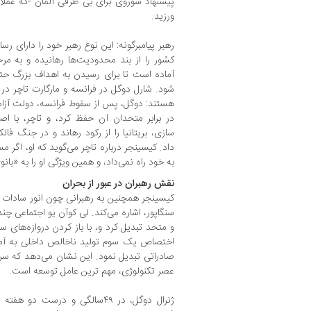
پیشنهاد شوروی برای بی طرفی آلمان -که عملا
ورزید.
رهبر پیامبرگونه: این نوع رهبر خود را دارای ر
کشور را از بند محدودیت‌ها رهانیده و به مرح
آماده است تا برای رسیدن به اهداف بزرگ حتی
شود. شارل دوگل در فرانسه و مارگارت تاچر در 
هستند: دوگل، پس از سقوط فرانسه، دولت آزاد 
در برابر متحدان آن حفظ کرد، و تاچر، با 
سازی، بریتانیا را از رکود رهاند و در جنگ ف
داد. کیسینجر درباره تاچر می‌گوید که او، اگر 
به خود راه نمی‌داد، و همین ویژگی او را به «بان
نقش رهبران در عبور از بحران
کیسینجر همچنین به رهبرانی چون انور سادات در
سنگاپور، اشاره می‌کند. لی کوآن یو اجتماعی چن
و متحد تبدیل کرد و، با باز کردن دروازه‌های س
اختصاص یک سوم تولید ناخالص داخلی به آمو
صادراتی تبدیل نمود. این نشان می‌دهد که سرم
عصر تکنولوژی، مهم ترین عامل توسعه است.
ژنرال دوگل، در ۴۹سالگی و درس