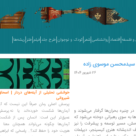
و فلسفه
اقتصاد
روانشناسی
شعر
کودک و نوجوان
طرح جلد
فیلم
طنز
ریشه‌ها
 | سیدمحسن موسوی زاده
26 شهریور 1404
خوانشی تحلیلی از آینه‌های دردار | اسحاق
شیروانی
پرسش اصلی رمان صرفاً این نیست که آیا
ر چنبره بحران‌ها گرفتار می‌شوند و
آرمان‌ها شکست خورده‌اند یا نه.پرسش
‌ها به سوی رهبرانی دوخته می‌شود که
عمیق‌تر این است: انسان پس از شکست
مش، مسیر توسعه و پیشرفت را نیز
آرمان‌ها چگونه می‌تواند همچنان معنا و
ف اندیشانه هنری کیسینجر، دیپلمات
هویت خود را حفظ کند؟... پاسخی که ابراهی