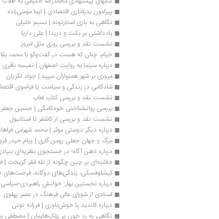
کتابهای پیشنهادی محمدرضا حکیمی به طلاب
پیرامون بدرفتاری اقتصادی | ایما موسی‌زاده 
نگاهی به بازی استارنونه | نسیم خلیلی
یادداشتی بر بکت و دریدا | علی داریا
نشست نقد و بررسی روزی مثل امروز
خیام، چنان که هست در گفت‌وگو با محمد بقایی
درباره سینما به روایت اصفهان | نفیسه باقری
مروری بر شهر همنوازان سپید | جواد لگزیان
شادکامی در زندگی و سیاست یا فراسوی اقتصا
نشست نقد و بررسی کتاب لعاب
بررسی روانشناختی خودکامگی | حسین جعفر
نشست نقد و بررسی از کاشغر تا استانبول
درباره دیگر دوستی موثر | محمد شهرابی فراها
مرگ و جهان جعلی رومن‌ گاری | پیام حیدر قزو
درباره ذهن آگاه؛ در جستجوی نظریه‌ای بنیادی 
حاشیه‌ای بر چین چگونه از تله فقر گریخت | فر
کیشلوفسکی، زندگی‌های دوگانه، فرصت‌های دوب
درباره نخستین بهار: خوانشِ راهبردی-سیاسیِ س
اسنادی از شورای عالی فرهنگ در عصر پهلوی
درباره کاندید یا خوش‌باوری | فرزانه تونی
نگاهی به رد خون بر پلک‌هایمان | مصطفی بی