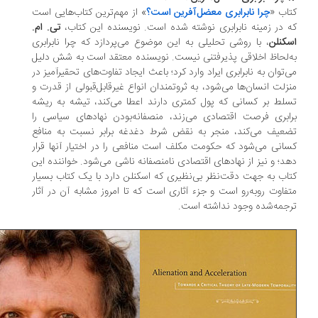
اب «
چرا نابرابری معضل‌آفرین است؟
» از مهم‌ترین کتاب‌هایی است
 در زمینه‌‌ نابرابری نوشته شده است. نویسنده‌ این کتاب،
تی.‌ ام.
کنلن
، با روشی تحلیلی به این موضوع می‌پردازد که چرا نابرابری
‌لحاظ اخلاقی پذیرفتنی نیست. نویسنده معتقد است به شش دلیل
‌توان به نابرابری ایراد وارد کرد؛ باعث ایجاد تفاوت‌های تحقیرآمیز در
زلت انسان‌ها می‌شود، به ثروتمندان انواع غیرقابل‌قبولی از قدرت و
لط بر کسانی که پول کمتری دارند اعطا می‌کند، تیشه به ریشه‌‌
ابری فرصت اقتصادی می‌زند، منصفانه‌بودن نهادهای سیاسی را
عیف می‌کند، منجر به نقض شرط دغدغه‌‌ برابر نسبت به منافع
انی می‌شود که حکومت مکلف است منافعی را در اختیار آنها قرار
د؛ و نیز از نهادهای اقتصادی نامنصفانه‌ ناشی می‌شود. خواننده این‌
اب به جهت دقت‌نظر‌ بی‌نظیری که اسکنلن دارد با یک کتاب بسیار
فاوت روبه‌رو است و جزء آثاری است که تا امروز مشابه آن در آثار
جمه‌شده وجود نداشته است.