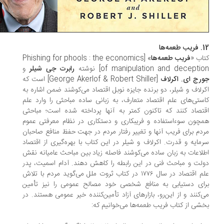
ه‌ها
اب «
فریب طعمه‌ها
» [Phishing for phools : the economics
of manipulation and decepti] نوشته
رابرت جی شیلر
و
رج ‌ای. اکرلاف
[George Akerlof & Robert Shiller] است که
رلاف و شیلر، دو برنده‌ جایزه نوبل اقتصاد می‌کوشند ضمن اشاره به
ستی‌های علم اقتصاد متعارف، به زبانی ساده مباحثی را وارد علم
تصاد کنند که تاکنون کمتر به آنها پرداخته شده است؛ مباحثی
چون سوءاستفاده و فریبکاری و دستکاری در نظام معرفتی عموم
دم برای فریب آنها و تغییر رفتار مردم در جهت حفظ منافع صاحبان
مایه و قدرت. اکرلاف و شیلر در این کتاب با بهره‌گیری از اقتصاد
لاعات به زبان ساده می‌کوشند فاصله زیاد بین مباحث عامیانه نقش
لت و مباحث فنی در این رابطه را کاهش دهند. آدام اسمیت، پدر
علم اقتصاد در سال ۱۷۷۶ در کتاب ثروت ملل می‌گوید مردم با تلاش
ای دستیابی به منافع شخصی خود مصالح عمومی را نیز تأمین
‌کنند و از این‌رو، بازارهای آزاد تأمین‌کننده خیر عمومی هستند. در
شی از کتاب فریب طعمه‌ها می‌خوانیم که: