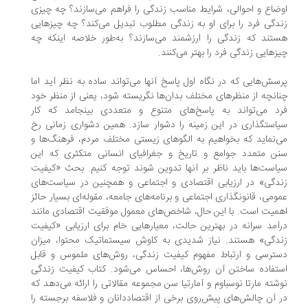
ضاع و احوالی، شرایط مناسب زندگی را فراهم می‌سازند؟ چه چیزی
دگی فرد را برای او به زندگی مطلوب تبدیل می‌کند؟ چه چیزهایی
تند که زندگی را ارزشمند می‌سازند؟ به‌طور خلاصه اینکه چه
زهایی زندگی فرد را بهتر می‌کنند.
سش‌هایی که در نگاه اول پاسخ آنها می‌تواند ساده به نظر ‌آید اما
انچه از منظرهای مختلف بدان‌ها نگریسته شود، یعنی از منظر خود
د می‌تواند به پاسخ‌های متنوع و متعددی بینجامد که کار
استگذاری در این زمینه را دشوار سازد. همین دشواری زمانی رخ
‌نماید که بخواهیم به الگوهای زیستی مختلف مردم، فرهنگ‌ها و
ن متعدد جوامع و تاریخ و جغرافیای انسانی متکثری که این
است‌ها باید ناظر بر آنها تدوین شوند توجه کنیم. بحث «کیفیت
دگی» در ارزیابی اقتصادی و اجتماعی و همچنین در سیاست‌های
ومی، قانونگذاری اجتماعی و برنامه‌های جامعه، مقوله‌ای بسیار حائز
میت است. با این حال، شاخص‌های معمول موفقیت اقتصادی مانند
آمد سرانه در بهترین حالت، معیارهایی خام برای ارزیابی «کیفیت
دگی» هستند. نیاز شدیدی به کاوش سیستماتیک محتوا، میزان
ترسی و ارتباط مفهوم کیفیت زندگی، روش‌های ملموس و قابل
تفاده ساختن آن روش‌ها، احساس می‌شود. کتاب کیفیت زندگی
شته‌ مارتا نوسباوم و آمارتیا سن مجموعه‌ مقالاتی را ارائه می‌دهد که
 آن چالش‌های پیش‌روی برخی از اقتصاددانان و فلاسفه‌ برجسته را