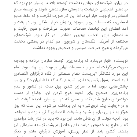
 ایران، شرکت‌های دولتی به‌شدت توسعه یافتند. بسیار مهم بود که
ادهای اینچنینی در‌نهایت به‌درستی سازماندهی شوند و توسعه منابع
سانی در اولویت قرار گیرد، اما این کار صورت نگرفت و نه فقط منابع
سانی، بلکه حسابداری و به‌ویژه پردازش دچار مشکل بود. در رفت و
د اعضای این نهادها، معاملات صورت می‌گرفت و هیچ رقابت و
اقصه‌ای برای انتخاب بهترین متقاضی در کار نبود. شرکت‌های
تلف از آمریکا، انگلستان و شوروی، هر کدام در بخشی دخالت
‌کردند و هیچ صراحت سیاسی و صحیحی وجود نداشت.
یسنده اظهار می‌دارد که برنامه‌ریزی توسط سازمان برنامه و بودجه
رت می‌گرفت اما اجرا و تصمیمات نهایی برعهده‌ این نهاد نبود. تمام
ن موارد نشانگر «بن‌بست نظام سلطنتی از نگاه کارگزاران اقتصادی
» است. رسول رئیس‌جعفری اشاره می‌کند که فقط ایران درگیر چنین
لش‌هایی نبود، اما با سرازیر شدن پول نفت در کشور و عدم
نامه‌ریزی صحیح برای نحوه‌ خرج کردن آن، اوضاع از دست
لتمردان خارج شد. نکته‌ واضحی که در این میان نادیده گرفت شد
در «روایت یک فروپاشی» به آن پرداخته می‌شود، این است که پول
گز به تنهایی برای پیشبرد پیشرفت اقتصادی کافی نبوده و نخواهد
د. آنچه دولت از آن غافل ماند، این بود که باید در کنار رشد درآمدی
 از خارج به خصوص درآمد نفتی حاصل می‌شد، توسعه سازمانی نیز
هد. کشور باید از نظر پرسنل، آموزش کارگران ماهر و دیگر