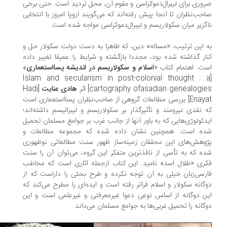
وری برای لیبرال‌دموکراسی و مقوم آن، محل تردید است. حتی برخی
حب‌نظران تا آنجا پیش رفته‌اند که می‌گویند اروپا امروز با انتخابی
گزیر میان سکولاریسم و لیبرال‌دموکراسی مواجه شده است.
 این ترتیب، «مساله» دین، که ظاهرا به دست دولت سکولار حل و
ار گذاشته شده بود، مجددا بازگشته و شرایط را عمیقا تغییر داده
ت. اهتمام کتاب «
اسلام و سکولاریسم در اندیشه پسااستعماری
»
[Islam and secularism in post-colonial thought : 
cartography ofasadian genealogi] اثر
هادی عنایت
[Hadi
Enayat] بررسی مطالعات گروهی از صاحب‌نظران پسااستعماری است
 نقدی نیرومند و تأثیرگذار بر سکولاریسم و لیبرالیسم داشته‌اند؛
دئولوژی‌هایی که به باور آنها از جانب غرب بر جوامع مسلمان تحمیل
ه است. همچنین نشان داده شده که مجموعه مطالعات و
وهش‌های این محققان زمینه‌ساز ظهور سنت مطالعاتی نوظهوری
ه که به تأسی از نافذترین متفکر این گروه، می‌توان آن را سنت
ری «طلال اسد» نامید. این کتاب ازجمله آثاری است که مخاطب
رسی‌زبان خیلی به آن توجه نکرده و طرح بحثی را داراست که از
گانه سکولار و اسلام فراتر رفته است و ایده‌ای را مطرح می‌کند که
ن دوگانه از اساس نوعی دعوا غیرمعرفتی و غیرعلمی است و این
گانه را تحمیل غربی‌ها به جوامع مسلمان می‌داند.