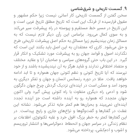
ن گفتن از گسست تاریخی کار آسانی نیست زیرا حکم مشهور و
بول فرارسیده از فرنگ این است که تاریخ مطلق تاریخ غربی است و
ن تاریخ در مسیر خط مستقیم و پیوسته در راه پیشرفت سیر می‌کند
به سوی کمال می‌رود. براساس این رأی دیگر لازم نیست که به
ائل زمان بیندیشیم زیرا مسائل به حکم اصل پیشرفت تاریخی طرح
حل می‌شود. کاری که معتقدان به این اصل باید بکنند این است که
ذارند اصول و قواعد جهان رو به پیشرفت مورد تشکیک و انکار قرار
رد. در این باب حتی گروه‌های سیاسی و صاحبان آرا و عقاید مختلف
متضاد اختلافی ندارند و شاید هرگز به آن نیندیشیده باشند و از خود
رسند که آیا تاریخ کنونی و نظم کنونی جهان همواره و تا ابد ادامه
اهد یافت. مثلا در دوره رنسانس انسان و جهان و تفکر دیگری به
ود آمد و ممکن است در آینده‌ای نزدیک گردش چرخ جهان دگرگون
د و آدمی راه دیگری متفاوت با راه کنونی پیش گیرد ولی اکنون
ان متجدد که همواره رو به آینده داشته است جز آینده تجدد
نده‌ای نمی‌بیند و بحران‌ها هم کمتر مایه تذکر می‌شود. نشانه این
لت در گفتارها و گفت‌وگوها و نزاع‌های جاری و رایج پیداست. در
ن گفتارها کمتر به خطر بزرگ افول خرد و غلبه تکنولوژی اطلاعات بر
ام زندگی در سراسر جهان و انحطاط دموکراسی‌ها و انتشار تروریسم
آشوب و آدم‌کشی، پرداخته می‌شود.