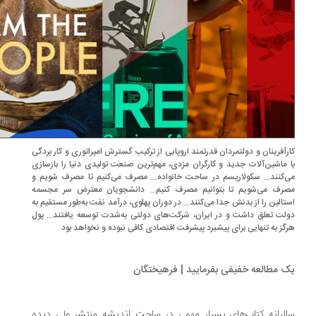
رآفرینان و دولتمردان قدرتمند اروپایی از ترکیب گسترش امپراتوری و کار بردگی
 ماشین‌آلات جدید و کارگران مزدی، مهم‌ترین صنعت تولیدی دنیا را بازسازی
‌کنند... سکولاریسم در ساحت خانواده... مصرف می‌کنیم تا مصرف شویم و
رف می‌شویم تا بتوانیم مصرف کنیم... دانشجویان معترض سر مجسمه
تالین را از بدنش جدا می‌کنند... در دوران پهلوی، درآمد نفت به‌طور مستقیم به
لت تعلق داشت و در ایران، شرکت‌های دولتی به‌شدت توسعه یافتند... پول
گز به تنهایی برای پیشبرد پیشرفت اقتصادی کافی نبوده و نخواهد بود
 مطالعه خفیفی بفرمایید | فرهیختگان
لیانه کتاب‌های بسیار مهمی در ساحت اندیشه ‌منتشر ولی دیده