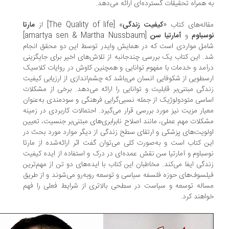
 همراه تحقیقات گسترده‌ای ارائه می‌دهد.
اله‌های کتاب «
کیفیت زندگی
» [The Quality of life] از
مارتا
سباوم
و
آمارتیا سن
[amartya sen & Martha Nussbaum]
مل مواردی است که در همایش وایدر توسط این دو محقق انجام
. این کتاب یک بررسی چندجانبه از تلاش‌های اخیر برای جایگزینی
آمد و خدمات با مفهوم توانایی و همچنین کاوش در روایات کلاسیک
سطویی از شکوفایی انسان می‌باشد که چشم‌اندازی از ارزیابی کیفیت
دگی مبتنی‌بر قابلیت و توانایی را ارائه می‌دهد. برخی از مشکلات
اسی متودولوژیک از جمله نسبی‌گرایی فرهنگی و سودمندی به‌عنوان
یار مزیت نیز مورد بررسی قرار می‌گیرد. احتمالات کاربردی در زمینه
کلات مهم عملی، مانند اصلاح نابرابری‌های مبتنی‌بر جنسیت، تعیین
لویت‌های پزشکی و ارتقای سطح زندگی از دیگر موارد مورد بحث در
ن کتاب است و به‌صورت کلی می‌توان گفت اثر ارائه‌شده از مارتا
سباوم و آمارتیا سن نقش عمده‌ای در درک و استفاده از ایده‌ کیفیت
دگی ایفا می‌کند. مخاطبان این کتاب با ایده‌های دو تن از مهم‌ترین
لسوف‌های حوزه فلسفه سیاسی و توسعه روبه‌رو می‌شوند و از طریق
اله توسعه و سیاست در سطحی بالاتری از شرایط فعلی را فهم
اهند کرد.