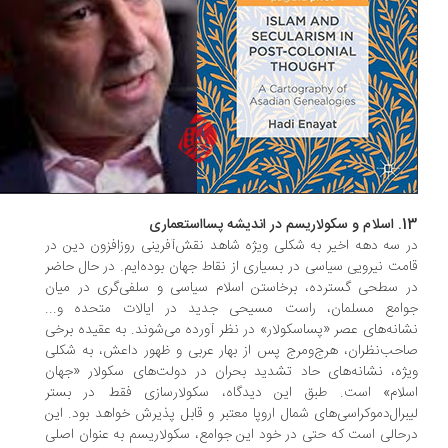
اندیشه پسااستعماری
 سه دهه اخیر به شکلی ویژه شاهد نقش‌آفرینی روزافزون دین در
مت نیرویی سیاسی در بسیاری از نقاط جهان بوده‌ایم. در حال حاضر
 سطحی گسترده، برخاستن اسلام سیاسی و سلفی‌گری در میان
امع مسلمان، راست مسیحی جدید در ایالات متحده و...
انه‌های عصر «پساسکولار» در نظر آورده می‌شوند. به عقیده برخی
حب‌نظران، هرج‌ومرج پس از بهار عربی و ظهور داعش، به شکلی
ژه، نشانه‌های حاد تشدید بحران در دولت‌های سکولار «جهان
لام» است. طبق این دیدگاه، سکولارسازی فقط در بستر
برال‌دموکراسی‌های شمال اروپا معتبر و قابل پذیرش خواهد بود. این
حالی است که حتی در خود این جوامع، سکولاریسم به عنوان اصلی