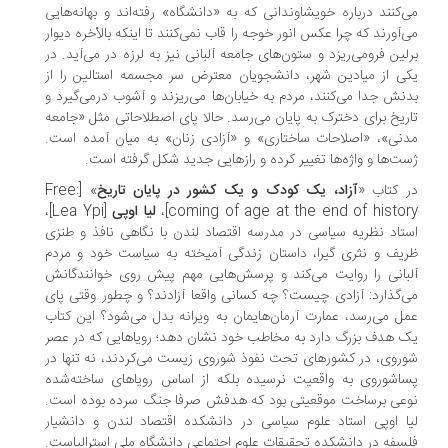
‌کنند درباره خویشاوندانی که به «دانشگاه» رفته‌اند و بهانه‌هایی
‌آورند که چرا عکس انور خوجه را قاب نمی‌کنند تا اینکه بالأخره دیوار
لین فرومی‌ریزد و ستون‌های جامعه آلبانی نیز به لرزه در می‌آید. در
ی از میادین شهر، دانشجویان معترض سر مجسمه استالین را از
نش جدا می‌کنند، مردم به خیابان‌ها می‌ریزند و آشوب درمی‌گیرد و
ریخ برای دخترک به پایان می‌رسد. حالا پای اصطلاحاتی مثل «جامعه
نی»، «اصلاحات ساختاری» و «آزادی زنان» به میان آمده است.
ت‌ها و واژه‌ها تغییر کرده و رازهایی جدید شکل گرفته است.
 کتاب «
آزاد، یک کودک و یک کشور در پایان تاریخ
» [Free:
coming of age at the end of history
لیا اوپی
[Lea Ypi]،
تاد نظریه سیاسی در مدرسه اقتصاد لندن با نگاهی نافذ و طنزی
یف و نثری گیرا، داستان زندگی آمیخته به سیاست خود و مردم
بانی را روایت می‌کند و پرسش‌هایی مهم پیش روی خوانندگانش
‌گذارد: آزادی چیست؟ چه کسانی واقعا آزادند؟ و چطور وقتی پای
ل می‌رسد، عمارت آرمان‌هایمان به ویرانه بدل می‌شود؟ این کتاب
 هدف بزرگ دارد به مخاطب خود نشان دهد؛ رویا‌هایی که در عصر
روی، در کشور‌های تحت نفوذ شوروی زیست می‌کردند، نه تنها در
اشوروی به واقعیت نرسیده بلکه از اساس رویا‌های ساخته‌شده
عی برساخت موقعیتی بود که هدفش صرفا جنگ سرده بوده است.
ا اوپی استاد علوم سیاسی در دانشکده اقتصاد لندن و دانشیار
سفه در دانشکده تحقیقات علوم اجتماعی دانشگاه ملی استرالیاست.