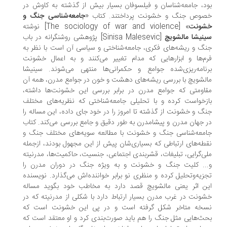
د، جامعه‌شناسان و فیلسوفان بسیار بیش از گذشته به کاوش در
وص جنگ و خشونت پرداختند. کتاب «
جامعه‌شناسی جنگ و
شونت
» [The sociology of war and violence] نوشته‌‌
نیشا مالشویچ
[Sinisa Malesevic] پژوهشی روشنگرانه در باب
گ و ریشه‌های فکری، جامعه‌شناختی و سیاسی آن است با نظر به
م‌ها و ابزارهایی که مدام تغییر می‌کنند و به اعمال خشونت
نامه‌ریزی‌شده‌ جوامع و حکمرانی‌ها منتهی می‌شوند. سینیشا
لشویچ با بررسی ریشه‌های دهشت و خون در جوامع مدرن، همه‌ آن
اومتی که جوامع مدرن در برابر بررسی این خشونت‌ها داشته،
زخواست کرده و با تحلیلی جامعه‌شناختی که نظریه‌های مختلف
گ و خشونت از گذشته تا امروز را در خود جای داده، این مساله را
 جهان مدرن و پیشامدرن به طور دقیق و جامع بررسی می‌کند. کتاب
معه‌شناسی جنگ و خشونت با مطالعه‌ سویه‌های مختلف جنگ و
طه‌های ارتباطی که بسیاری‌شان پیش از این مجهول بودند، ازجمله
ی‌گرایی، تبلیغات، قشربندی اجتماعی، جنسیت، حاکمیت‌ها، مدرنیته
.. کلیت جنگ و خشونت و به ویژه جنگ در دوران مدرن را
زیه‌وتحلیل کرده و منظری نو برابر خواننده‌اش می‌گذارد. نویسنده
ن اثر یعنی مالشویچ قصد دارد به مخاطب خود بگوید مساله
ونت در غرب مدرن بسیار ارتباط دارد با شکلی از مدرنیته که در
خه متاخر شکل گرفته است و در پی این خشونت است که
ث‌هایی مثل جنگ را هم باید صورت‌بندی کرد و او معتقد است که