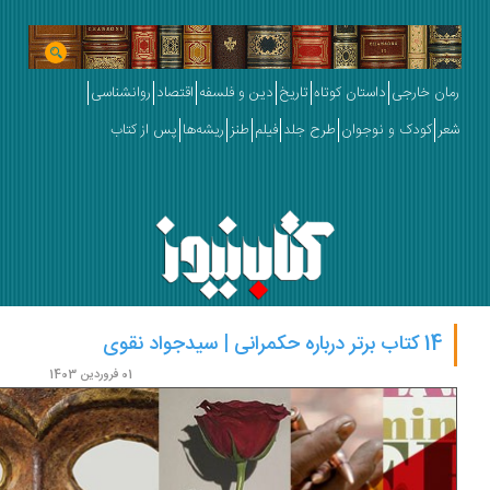
ان خارجی
داستان کوتاه
تاریخ
دین و فلسفه
اقتصاد
روانشناسی
ر
کودک و نوجوان
طرح جلد
فیلم
طنز
ریشه‌ها
پس از کتاب
14 کتاب برتر درباره حکمرانی | سیدجواد نقوی
01 فروردین 1403