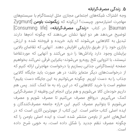
نه
ه اشتراک شبکه‌های اجتماعی مجازی مثل اینستاگرام با سیستم‌های
اجرت امتیاز‌محور چیست؟ آن‌گونه که
زیگمونت باومن
[Zygmunt
Bau] در کتاب «
زندگی مصرف‌گرایانه
» [Consuming life]
ضیح می‌دهد هر دو اینها نشان می‌دهند که چگونه آدم‌ها دارند
دیل به کالاهایی می‌شوند که باید خریده و فروخته شده و ارزش
زاری خود را از طریق بازاریابی افزایش دهند. آنهایی که تقاضای بالایی
ایشان وجود دارد پاداش‌ها را درو می‌کنند و آنهایی که مورد‌تقاضا
ستند، با انزوایی تلخ روبه‌رو می‌شوند؛ بنابراین فرقی نمی‌کند بخواهیم
حه اینستاگرامی جذابی بسازیم یا درخواست مهاجرتی ارائه کنیم که
 درخواست‌های دیگر متمایز باشد؛ در هر صورت باید جایگاه کالایی
اب را به دست آوریم. چگونه می‌توانیم به این جایگاه دست یابیم؟
لوم است با خرید کالاهایی که در این راه به ما کمک کنند. پس هم
ریم خودمان کالا می‌شویم و هم برای انجام این وظیفه از مصرف‌گرایی
ک می‌گیریم. درواقع مصرف می‌کنیم تا مصرف شویم و مصرف
‌شویم تا بتوانیم مصرف کنیم. این «راز» جامعه مصرف‌کنندگان و
ده اصلی کتاب حاضر است. ‌این کتاب از مهم‌ترین آثاری است که در
ال‌های اخیر از باومن منتشر شده است و ایده اصلی باومن را که
ونه مصرف نظم جدید را شکل داده است، به خوبی شرح داده
ت.