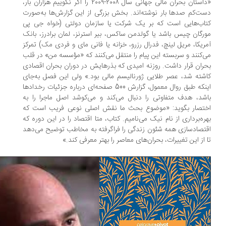
«داستان بحران مالی جهانی سال ۲۰۰۸-۲۰۰۹ را اگر نگوییم هزاران بار،
ت‌کم صدها بار نوشته‌اند. بخش بزرگی از این گزارش‌ها به‌صورت
اب‌هایی است که بر یک شرکت یا سازمان دولتی (خواه جی پی
رگان چیس باشد یا گولدمن ساکس، بیر استرنز، لمان برادرز، بانک
ریکا، مریل لینچ، فدرال رزرو، خزانه یا فانی مای و فردی مک) تمرکز
‌کنند و سربسته این پیام را منتقل می‌کنند که «مؤسسه من» در قلب
ران قرار داشت. روزنه امیدی که بذرهایش در دوران بحران اقصادی
شته شد، عصر طلایی ژورنالیسم مالی بود.» ولی این فصل به‌جای
اینکه طبق روال معمول، گزارش 500 صفحه‌ای درباره جزئیات رخدادها
شد، هدف متفاوتی را دنبال می‌کند و می‌کوشد اصل ماجرا را به
تصار بگوید: «موضوع بحث ما نقش اصلی نوعی فریب است که
ره‌برداری از نام نیک می‌نامیم. کتاب، متا اقتصاد را در این دوره که
تصاد‌سازی همه شئون زندگی را فراگرفته به مخاطب‌ توضیح می‌دهد
 از این تغییرات، بحران‌های معاصر را بهتر معرفی کند.»