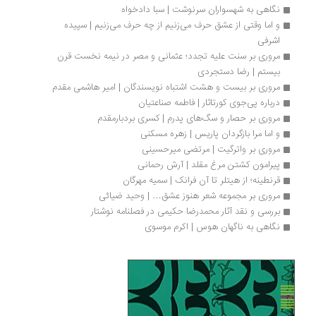
نگاهی به شهسواران سرنوشت | سبا دادخواه
و اما وقتی از عشق حرف می‌زنیم از چه حرف می‌زنیم | سپیده 
اشرفی
مروری بر سنت علیه تجدد؛ عثمانی و مصر در نیمه نخست قرن 
بیستم | رضا دستجردی
مروری بر بیست و هشت اشتباه نویسندگان | امیر هاشمی مقدم
درباره پی‌جوی کورتاثار | فاطمه صناعتیان
مروری بر حصار و سگ‌های پدرم | کسری بردبار‌مقدم
و اما مرا بازگردان پاریس | زهره مسکنی
مروری بر واترگیت | مرتضی میرحسینی
پیرامون کشتن مرغ مقلد | آرش رحمانی
قرنطینه؛ از هیتلر تا آن فرانک | سمیه مهرگان
مروری بر مجموعه شعر هنوز عشق… | وحید ضیائی
بررسی و نقد آثار محمدرضا حکیمی در فصلنامه نوشتار
نگاهی به ناگهان هوس | اکرم موسوی