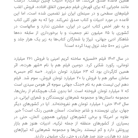
ین قاعده صدق می‌کند، اما درباره ادبیات چنین نیست. درست
نند ماجرایی که برای قهرمان فیلم جفرسون اتفاق افتاده، فروش اغلب
لم‌های سطحی و در سینمای ایران نیز تضمین شده است، اما این
عده در مورد ادبیات و کتاب صدق نمی‌کند. چرا که به طور کلی کتاب
به طور اخص کتاب ادبی در ایران، مشتری ندارد و سالهاست در
کشوری با ۸۵ میلیون نفر جمعیت و با برخورداری از سابقه ده‌ها
هکار ادبی جهانی، تیراژ یا شمارگان کتاب‌ها به زیر یک هزار جلد و
 ۵۰۰ جلد نزول پیدا کرده است!
در سال ۱۴۰۲ فیلم «فسیل» ساخته کریم امینی با فروش ۲۶۱ میلیارد
مانی، رکورد شکنی کرد. دومین فیلم هم با نام «شهر هرت»، اثر
همین کارگردان بود که ۶۳ میلیارد تومان درآورد. «سه کام حبس»
سامان سالور هم با فروش با ۲۰ میلیارد تومان فروش، سوم شد. فیلم
م این لیست هم به نام «جنگ جهانی سوم» اثر هومن سیدی است
که ۷ میلیارد تومان فروخته است. اما بدون شک هیچکدام از رمان‌ها،
موعه داستان‌ها و مجموعه شعر‌های نویسندگان و شعرای ایرانی، در
سال ۱۴۰۲ حتی ۱ میلیارد تومان هم نفروخته‌اند. آیا در کشور‌های دیگر
ان، برای نویسنده و شاعر جماعت، آسمان همین رنگ است؟ خیر.
اوه بر آمریکا و برخی کشور‌های اروپایی همچون آلمان، حتی در
یاری از کشور‌های منطقه از جمله ترکیه، ادبیات هنوز هم بازار
رونقی دارد و کم نیستند رمان‌ها و مجموعه شعر‌هایی که تیراژ‌های
د ده هزاری، چند صد هزاری و حتی یک میلیونی دارند.