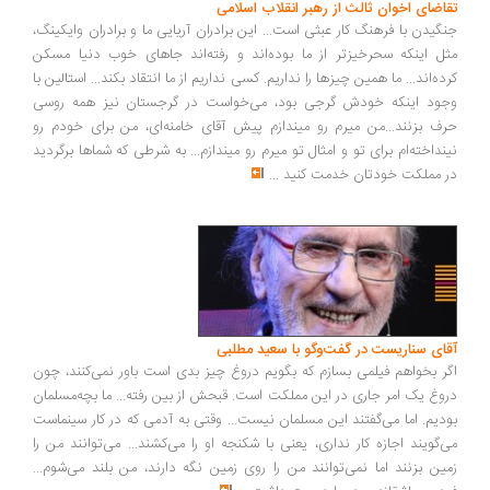
اضای اخوان ثالث از رهبر انقلاب اسلامی
گیدن با فرهنگ کار عبثی است... این برادران آریایی ما و برادران وایکینگ،
ل اینکه سحرخیزتر از ما بوده‌اند و رفته‌اند جاهای خوب دنیا مسکن
ده‌اند... ما همین چیزها را نداریم. کسی نداریم از ما انتقاد بکند... استالین با
ود اینکه خودش گرجی بود، می‌خواست در گرجستان نیز همه روسی
ف بزنند...من میرم رو میندازم پیش آقای خامنه‌ای، من برای خودم رو
نداخته‌ام برای تو و امثال تو میرم رو میندازم... به شرطی که شماها برگردید
 مملکت خودتان خدمت کنید
...
ای سناریست در گفت‌وگو با سعید مطلبی
ر بخواهم فیلمی بسازم که بگویم دروغ چیز بدی است باور نمی‌کنند، چون
وغ یک امر جاری در این مملکت است. قبحش از بین رفته... ما بچه‌مسلمان
دیم. اما می‌گفتند این مسلمان نیست... وقتی به آدمی که در کار سینماست
‌گویند اجازه کار نداری، یعنی با شکنجه او را می‌کشند... می‌توانند من را
ین بزنند اما نمی‌توانند من را روی زمین نگه دارند، من بلند می‌شوم...