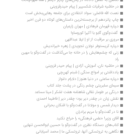
نگاهی به نقش دادگاه در رمان‌های چارلز دیکنز | هما شهرا‌م‌بخت
در حاشیه شرقیات شکسپیر | پیام حیدرقزوینی
نعمت الله فاضلی: سواد انتقادی برای جامعه رهایی‌بخش است
چاپ پانزدهم از برجسته‌ترین داستان‌های کوتاه دو قرن اخیر
درباره قهرمان فرهادی | مهران زارعیان
 گفت‌وگوی گابو با آکیرا کوروساوا
مروری بر مراقبت از او | لیلا عبداللهی
درباره کریستوفر نولان تجویدی | زهره خیراندیش
زنی که چشم‌هایش را در خانه جا می‌گذاشت در گفت‌وگو با مهین 
راد
در حاشیه نان، آموزش، آزادی | پیام حیدر قزوینی
یادداشتی بر امواج سنگی | شبنم کهن‌چی
درباره ساعتی در دنیا هنوز | دلارام دلنواز
سیمای سلبریتی چشم رنگی در پشت جلد کتاب
درنگی بر طومار نقالی شاهنامه هفت لشکر | مینا مساعد
نقش زبان در چقدر دیر بود؛ چقدر دیر | فاطیما احمدی
دیدار شمس و مولانا در گفت‌وگو با اشکان بحرانی
نا در گفت‌وگو با مریم برادران
آقای وزیر! «علمی فرهنگی» را حراج نکنید
کتاب‌های دستگاه‌ نظری در گفت‌وگو با حسین ابوالحسن تنهایی 
نگاهی به تروتسکی آنها، تروتسکی ما | محمد آسیابانی