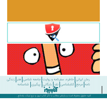
رمان ایرانی
خاطره، سفرنامه و روایت
جامعه شناسی
هنر
زندگی
نامه
مرجع
کتابشناسی
نقد
بایگانی
پیگیری
شناسنامه
کلیه حقوق محفوظ است و بازنشر مطالب با ذکر
کتاب نیوز
و درج لینک، بلامانع .