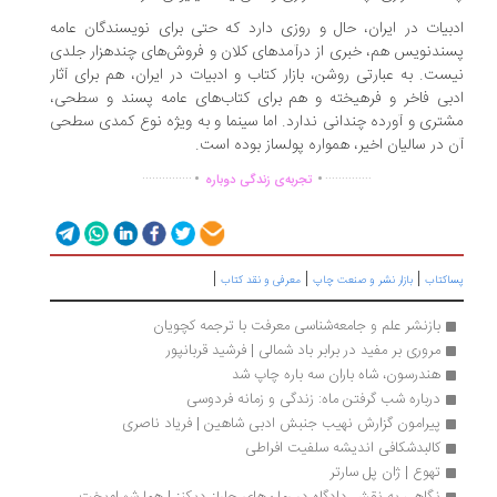
بیات در ایران، حال و روزی دارد که حتی برای نویسندگان عامه
ندنویس هم، خبری از درآمد‌های کلان و فروش‌های چندهزار جلدی
ست. به عبارتی روشن، بازار کتاب و ادبیات در ایران، هم برای آثار
بی فاخر و فرهیخته و هم برای کتاب‌های عامه پسند و سطحی،
تری و آورده چندانی ندارد. اما سینما و به ویژه نوع کمدی سطحی
 در سالیان اخیر، همواره پولساز بوده است.
.
.
...............
..............
تجربه‌ی زندگی دوباره
|
|
|
اکتاب
بازار نشر و صنعت چاپ
معرفی و نقد کتاب
بازنشر علم و جامعه‌شناسی معرفت با ترجمه کچویان
مروری بر مفید در برابر باد شمالی | فرشید قربانپور
هندرسون، شاه باران سه باره چاپ شد
درباره شب گرفتن ماه: زندگی و زمانه فردوسی 
پیرامون گزارش نهیب جنبش ادبی شاهین | فریاد ناصری
کالبدشکافی اندیشه سلفیت افراطی
تهوع | ژان پل سارتر