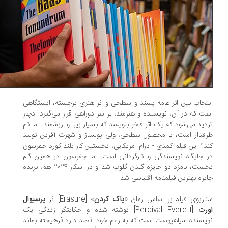
تخاب بین اثر عامه پسند و سطحی و اثر هنری برجسته، ایستگاهی
ت که در آن، نویسنده و هنرمند، بر سر دوراهی قرار می‌گیرد. دچار
دید می‌شود که یک اثر فاخر بنویسد که بسیار زیبا و ارزشمند، اما کم
فدار است، یا محصول سطحی، ولی پولساز و شهرت آفرین تولید
د؟ این فیلم کمدی - درام آمریکایی، نخستین کار بلند کورد جفرسون
 جایگاه نویسندگی و کارگردانی است. اما جفرسون در همین گام
نخست، نامزد دو جایزه گلدن گلوب شد و در اسکار ۲۰۲۴ هم، برنده
یزه بهترین فیلمنامه اقتباسی شد.
اریوی فیلم بر اساس رمان «
پاک کردن
» [Erasure] اثر
پرسیوال
رت
[Percival Everett] نوشته شده و حکایتگر زندگی یک
یسنده سیاهپوست است که به زعم خود، قصد دارد فرهیخته بماند