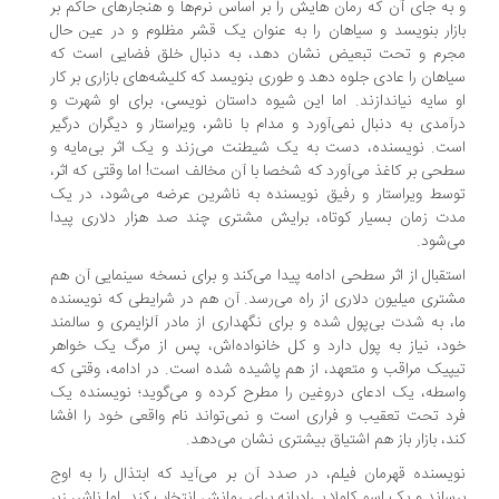
به جای آن که رمان هایش را بر اساس نُرم‌ها و هنجار‌های حاکم بر
زار بنویسد و سیاهان را به عنوان یک قشر مظلوم و در عین حال
رم و تحت تبعیض نشان دهد، به دنبال خلق فضایی است که
اهان را عادی جلوه دهد و طوری بنویسد که کلیشه‌های بازاری بر کار
 سایه نیاندازند. اما این شیوه داستان نویسی، برای او شهرت و
آمدی به دنبال نمی‌آورد و مدام با ناشر، ویراستار و دیگران درگیر
ت. نویسنده، دست به یک شیطنت می‌زند و یک اثر بی‌مایه و
حی بر کاغذ می‌آورد که شخصا با آن مخالف است! اما وقتی که اثر،
سط ویراستار و رفیق نویسنده به ناشرین عرضه می‌شود، در یک
ت زمان بسیار کوتاه، برایش مشتری چند صد هزار دلاری پیدا
‌شود.
تقبال از اثر سطحی ادامه پیدا می‌کند و برای نسخه سینمایی آن هم
تری میلیون دلاری از راه می‌رسد. آن هم در شرایطی که نویسنده
، به شدت بی‌پول شده و برای نگهداری از مادر آلزایمری و سالمند
د، نیاز به پول دارد و کل خانواده‌اش، پس از مرگ یک خواهر
پیک مراقب و متعهد، از هم پاشیده شده است. در ادامه، وقتی که
سطه، یک ادعای دروغین را مطرح کرده و می‌گوید؛ نویسنده یک
د تحت تعقیب و فراری است و نمی‌تواند نام واقعی خود را افشا
د، بازار باز هم اشتیاق بیشتری نشان می‌دهد.
یسنده قهرمان فیلم، در صدد آن بر می‌آید که ابتذال را به اوج
ساند و یک اسم کاملا بی‌ادبانه برای رمانش انتخاب کند. اما ناشر، زیر