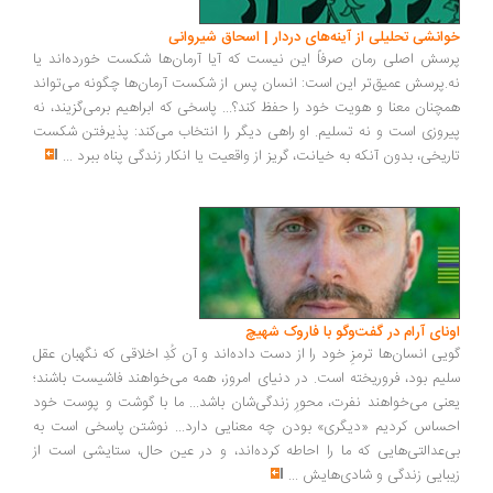
انشی تحلیلی از آینه‌های دردار | اسحاق شیروانی
سش اصلی رمان صرفاً این نیست که آیا آرمان‌ها شکست خورده‌اند یا
.پرسش عمیق‌تر این است: انسان پس از شکست آرمان‌ها چگونه می‌تواند
چنان معنا و هویت خود را حفظ کند؟... پاسخی که ابراهیم برمی‌گزیند، نه
روزی است و نه تسلیم. او راهی دیگر را انتخاب می‌کند: پذیرفتن شکست
ریخی، بدون آنکه به خیانت، گریز از واقعیت یا انکار زندگی پناه ببرد
...
ونای آرام در گفت‌وگو با فاروک شهیچ
یی انسان‌ها ترمزِ خود را از دست داده‌اند و آن کُدِ اخلاقی که نگهبان عقل
یم بود، فروریخته است. در دنیای امروز، همه می‌خواهند فاشیست باشند؛
نی می‌خواهند نفرت، محورِ زندگی‌شان باشد... ما با گوشت و پوست خود
ساس کردیم «دیگری» بودن چه معنایی دارد... نوشتن پاسخی است به
‌عدالتی‌هایی که ما را احاطه کرده‌اند، و در عین حال، ستایشی است از
بایی زندگی و شادی‌هایش
...