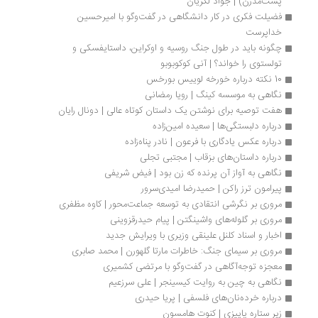
پست‌مدرن) | جواد لگزیان
فضیلت فکری در کار دانشگاهی در گفت‌وگو با امیرحسین 
خداپرست
چگونه باید در طول جنگ روسیه و اوکراین، داستایفسکی و 
تولستوی را خواند؟ | آنی کوکوبوبو
10 نکته درباره خورخه لوییس بورخس
نگاهی به موسسه کینگ | رویا رمضانی
هفت توصیه برای نوشتن یک داستان کوتاه عالی | دونال رایان 
درباره دلبستگی‌ها | سعیده امین‌زاده
درباره عکس یادگاری با فرعون | نادر پناه‌زاده
درباره داستان‌های بزقاب | مجتبی تجلی
نگاهی به آواز آن پرنده که زن بود | فیض شریفی
پیرامون ترز راکن | حمیدرضا امیدی‌سرور
مروری بر نگرشی انتقادی به توسعه جماعت‌محور | کاوه مظفری
مروری بر گلوله‌های واشینگتن | پیام حیدرقزوینی
اخبار و اسناد کلنل علینقی وزیری با ویرایش جدید
مروری بر سیمای جنگ: خاطرات مارتا گلهورن | محمد صابری
معجزه توجه‌آگاهی در گفت‌وگو با مرتضی کشمیری
نگاهی به چین به روایت کیسینجر | علی سرزعیم
درباره خرده‌نان‌های فلسفی | پریا حیدری
زیر ستاره پاییزی | کنوت هامسون