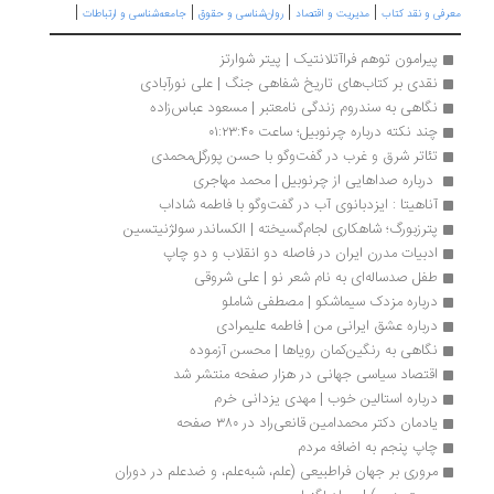
|
|
|
|
رفی و نقد کتاب
مدیریت و اقتصاد
روان‌شناسی و حقوق
جامعه‌شناسی و ارتباطات
پیرامون توهم فراآتلانتیک | پیتر شوارتز
نقدی بر کتاب‌های تاریخ شفاهی جنگ | علی نورآبادی‌
نگاهی به سندروم زندگی نامعتبر | مسعود عباس‌زاده
چند نکته درباره چرنوبیل؛ ساعت ۰۱:۲۳:۴۰
تئاتر شرق و غرب در گفت‌وگو با حسن‌ پورگل‌محمدی
 درباره صداهایی از چرنوبیل | محمد مهاجری
آناهیتا : ایزدبانوی آب در گفت‌وگو با فاطمه شاداب
پترزبورگ؛ شاهکاری لجام‌گسیخته | الکساند‌‌‌‌ر سولژنیتسین
ادبیات مدرن ایران در فاصله دو انقلاب و دو چاپ
طفل صدساله‌ای به نام شعر نو | علی شروقی
درباره مزدک سیماشکو | مصطفی شاملو
درباره عشق ایرانی من | فاطمه علیمرادی
نگاهی به رنگین‌کمان رویاها | محسن آزموده
اقتصاد سیاسی جهانی در هزار صفحه منتشر شد
درباره استالین خوب | مهدی یزدانی خرم 
یادمان دکتر محمدامین قانعی‌راد در ۳۸۰ صفحه
چاپ پنجم به اضافه مردم
مروری بر جهان فراطبیعی (علم، شبه‌علم، و ضدعلم در دوران 