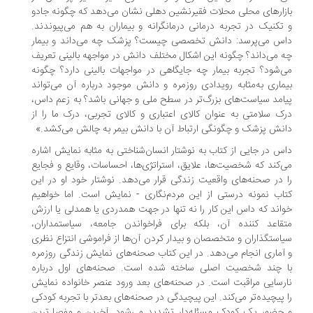
زارهای محلی محلات فقیرنشین دهلی نشان می‌دهد که چگونه جادو
تکنیک در تجربه درمانی درمانگرانه و بیماران به هم می‌پیوندند.
س می‌پرسد: دانش تخصصی چیست؟ پزشک چه می‌داند و بیمار
 می‌داند؟ چگونه این اشکال مختلف دانش در مواجهه بالینی تعریف
‌شود؟ تجربه بیمار چه جایگاهی در مواجهات بالینی دارد؟ چگونه
ماری به‌مثابه رویدادی روزمره و دانش موجود درباره آن می‌تواند
امد سیاست‌های بزرگ‌تر در سطح ملی و جهانی باشد؟ به زعم داس،
ک سلامتی به عنوان کالای اعتباری و کالای تجربی، درک ما را از
نش پزشک و چگونگی ارتباط آن با دانش بیمر به چالش می‌کشد.»
س در جایی از کتاب به نوشتار انسان‌شناختی به مثابه نمایش اشاره
‌کند که شخصیت‌ها، علایق، استراتژی‌ها، احساسات، وقایع و فجایع
 در صحنه‌های واقعیت زندگی قرار می‌دهد. نوشتار خود او در این
اب نمونه درستی از این مردم‌نگاری - نمایش است. اما خواهیم
اند که داس این کار را نه تنها در جهت همدردی یا همدلی یا ارزش
قاعد کننده آن، بلکه برای فراخواندن جامعه، سیاستمداران،
استگذاران و متخصصان و بیدار کردن آن‌ها از فراموشی انتزاع نظری
آماری انجام می‌دهد. در این کتاب صحنه‌های نمایش زندگی روزمره
 چند شخصیت اصلی ساخته شده است. صحنه‌های اول درباره
رسایی مراقبت است. در صحنه‌های بعد ورود عنصر خانواده نمایش
 پیچیده‌تر می‌کند. این پیچیدگی در صحنه‌های بعدتر با تجربه کودکی
حضور یک کودک مسئله‌دار تشدید می‌شود. آخرین و مفصل‌ترین