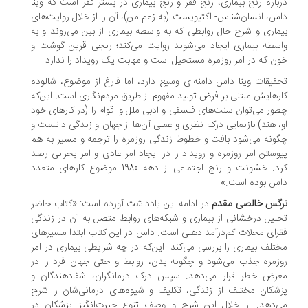
باره رنج بیماری، رنج فقر و رنج بیماری در بستر فقر است که وینا
س، انسان‌شناس- اکتیویست (به زعم من)، آن را از خلال روایت‌های
ماری و شرح حال روابطی که به واسطه بیماری از بین می‌روند و به
سطه بیماری ایجاد می‌شوند روایت می‌کند؛ رنجی قرین گوشت و
ن که در امر روزمره مستحیل است و مهابت یک رویداد را ندارد.
قیقات وینا داس دامنه‌ای وسیع دارد، اما فارغ از موضوع، شالوده
رهایش مبتنی بر فرض تولید مفهوم از طریق مردم‌نگاری است. این‌که
ور می‌توان سنت‌های فلسفی و ادبی ملل و اقوام را (در کارهای خود
، هند) بازنمایی درک نظری و عملی آن‌ها از جهان و زندگی دانست و
ونه می‌شود بافت و خطوط زندگی روزمره را ترجمه و مسیر به هم
وستن امر روزمره و رویداد را در ایجاد امر عادی و امر بحرانی رصد
کرد. خشونت و رنج اجتماعی از دهه 1980 موضوع کارهای متعدد
س بوده است.»
گس خالصی مقدم
در ادامه این یادداشت آورده است: «کتاب حاضر
لیل درخشانی از بیماری و شبکه‌های روابط متصل به آن در زندگی
رای محلات کم‌درآمد دهلی است. داس در این کتاب ابتدا مسیرهای
تلف بیماری را بررسی می‌کند. این‌که در چه شرایطی بیماری در امر
زمره جذب می‌شود و چگونه بدن، روابط و حتی جهان فرد را در
رض خطر قرار می‌دهد. سپس درک درمانگران، شفادهندگان و
شکان مختلف از زندگی، تکلیف و شیوه‌های درمانی‌شان را شرح
‌دهد. از خلال این شرح و وصف تنوع حیرت‌انگیز پزشکان در