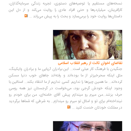
خه‌های مستقیم یا توصیه‌های دستوری، تجربه زندگی سرمایه‌گذاران،
رآفرینان، میلیاردرها و حتی افراد عادی را روایت می‌کند و از دل این
ستان‌ها روایت خود را برمی‌سازد و بحث را به پیش می‌راند
...
اضای اخوان ثالث از رهبر انقلاب اسلامی
گیدن با فرهنگ کار عبثی است... این برادران آریایی ما و برادران وایکینگ،
ل اینکه سحرخیزتر از ما بوده‌اند و رفته‌اند جاهای خوب دنیا مسکن
ده‌اند... ما همین چیزها را نداریم. کسی نداریم از ما انتقاد بکند... استالین با
ود اینکه خودش گرجی بود، می‌خواست در گرجستان نیز همه روسی
ف بزنند...من میرم رو میندازم پیش آقای خامنه‌ای، من برای خودم رو
نداخته‌ام برای تو و امثال تو میرم رو میندازم... به شرطی که شماها برگردید
 مملکت خودتان خدمت کنید
...