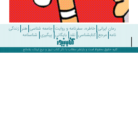
رمان ایرانی
خاطره، سفرنامه و روایت
جامعه شناسی
هنر
زندگی
نامه
مرجع
کتابشناسی
نقد
بایگانی
پیگیری
شناسنامه
کلیه حقوق محفوظ است و بازنشر مطالب با ذکر
کتاب نیوز
و درج لینک، بلامانع .