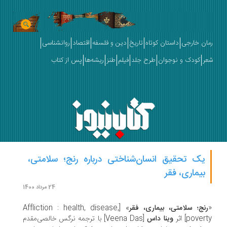
ان خارجی
داستان کوتاه
تاریخ
دین و فلسفه
اقتصاد
روانشناسی
ر
کودک و نوجوان
طرح جلد
فیلم
طنز
ریشه‌ها
پس از کتاب
یک تحقیق انسان‌شناختی درباره رنج؛ سلامتی،
بیماری، فقر
24 مرداد 1400
نج؛ سلامتی، بیماری، فقر
» [Affliction : health, disease,
pove] اثر
وینا داس
[Veena Das] با ترجمه نرگس خالصی‌مقدم