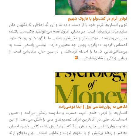
ونای آرام در گفت‌وگو با فاروک شهیچ
یی انسان‌ها ترمزِ خود را از دست داده‌اند و آن کُدِ اخلاقی که نگهبان عقل
یم بود، فروریخته است. در دنیای امروز، همه می‌خواهند فاشیست باشند؛
نی می‌خواهند نفرت، محورِ زندگی‌شان باشد... ما با گوشت و پوست خود
ساس کردیم «دیگری» بودن چه معنایی دارد... نوشتن پاسخی است به
‌عدالتی‌هایی که ما را احاطه کرده‌اند، و در عین حال، ستایشی است از
بایی زندگی و شادی‌هایش
...
اهی به روان‌شناسی پول | ایما موسی‌زاده
سان‌ها با ترس، طمع، امید، حسرت و مقایسه زندگی می‌کنند و همین
ساسات، حتی در آگاه‌ترین افراد، تصمیم‌های مالی را شکل می‌دهد. از این
ظر، «روان‌شناسی پول» بیش از آنکه درباره پول باشد، کتابی درباره انسان
اصر و رابطه پرتنش او با مفهوم ثروت و دارایی است... اوزل به‌جای ارائه