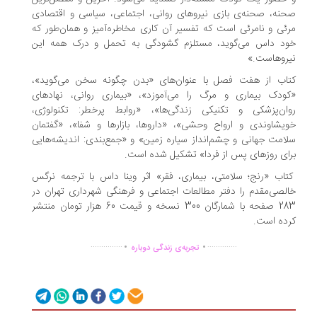
نه، صحنه‌ی بازی نیروهای روانی، اجتماعی، سیاسی و اقتصادی
ئی و نامرئی است که تفسیر آن کاری مخاطره‌آمیز و همان‌طور که
د داس می‌گوید، مستلزم گشودگی به تحمل و درک همه این
روهاست.»
اب از هفت فصل با عنوان‌های «بدن چگونه سخن می‌گوید»،
ودک بیماری و مرگ را می‌آموزد»، «بیماری روانی، نهادهای
ان‌پزشکی و تکنیکی زندگی‌ها»، «روابط پرخطر: تکنولوژی،
یشاوندی و ارواح وحشی»، «داروها، بازارها و شفا»، «گفتمان
امت جهانی و چشم‌انداز سیاره زمین» و «جمع‌بندی: اندیشه‌هایی
ای روزهای پس از فردا» تشکیل شده است.
اب «رنج؛ سلامتی، بیماری، فقر» اثر وینا داس با ترجمه نرگس
لصی‌مقدم را دفتر مطالعات اجتماعی و فرهنگی شهرداری تهران در
283 صفحه با شمارگان 300 نسخه و قیمت 60 هزار تومان منتشر
ده است.
.
.
...............
..............
تجربه‌ی زندگی دوباره