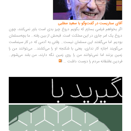
ای سناریست در گفت‌وگو با سعید مطلبی
ر بخواهم فیلمی بسازم که بگویم دروغ چیز بدی است باور نمی‌کنند، چون
وغ یک امر جاری در این مملکت است. قبحش از بین رفته... ما بچه‌مسلمان
دیم. اما می‌گفتند این مسلمان نیست... وقتی به آدمی که در کار سینماست
‌گویند اجازه کار نداری، یعنی با شکنجه او را می‌کشند... می‌توانند من را
ین بزنند اما نمی‌توانند من را روی زمین نگه دارند، من بلند می‌شوم...
دین عاشقانه مردم را دوست داشت
...