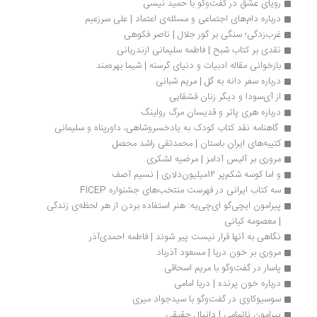
رویای عشق در گفت‌وگو با حمید نیسی
درباره دام‏‌های اجتماعی و مسئله‌ی اعتماد | علی سرزعیم
غرب‌زدگی؛ سنگی بر گور جلال | ناصر فکوهی
نقدی بر کتاب شبح | فاطمه سلیمانی ازندریانی
بازخوانی مقاله ادبیات و دنیای گرسنه | شیما بهره‌مند
درباره سفر دانه به گل | مریم شبانی
از آی‌سودا و دیگر زنان قشقایی
درباره هری پاتر و قدیسان مرگ رولینگ
 گاهنامه نقد کتاب کودک به یادخسروشاهی، داورپناه و سلیمانی
کتیبه‌های ایران باستان | محمدتقی راشد محصل
مروری بر آلیس آدامز | مرضیه لشکری
و اما کوسه شکم‌پر 12‌میلیون‌دلاری | نسیم آصف
سه‌ کتاب ایرانی در فهرست منتخب‌های جشنواره FICEP
پیرامون ایچی‌گو ای‌چی‌یه: هنر استفاده‌‌ بردن از هر لحظه‌ی زندگی 
| معصومه کیانی
نگاهی به آنها قرار نیست پیر شوند | فاطمه احمدی‌آذر 
مروری بر خون دریا | مسعود آذرباد
پاسار در گفت‌وگو با مریم اسحاقی
درباره خون پرنده | دریا امامی
سوسیوکاوی در گفت‌وگو با سیدجواد میری
پیرامون ناتمامی | دانیال حقیقی