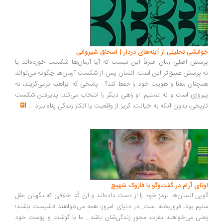
انشی تحلیلی از آینه‌های دردار | اسحاق شیروانی
سش اصلی رمان صرفاً این نیست که آیا آرمان‌ها شکست خورده‌اند یا
.پرسش عمیق‌تر این است: انسان پس از شکست آرمان‌ها چگونه می‌تواند
چنان معنا و هویت خود را حفظ کند؟... پاسخی که ابراهیم برمی‌گزیند، نه
روزی است و نه تسلیم. او راهی دیگر را انتخاب می‌کند: پذیرفتن شکست
ریخی، بدون آنکه به خیانت، گریز از واقعیت یا انکار زندگی پناه ببرد
...
ونای آرام در گفت‌وگو با فاروک شهیچ
یی انسان‌ها ترمزِ خود را از دست داده‌اند و آن کُدِ اخلاقی که نگهبان عقل
یم بود، فروریخته است. در دنیای امروز، همه می‌خواهند فاشیست باشند؛
نی می‌خواهند نفرت، محورِ زندگی‌شان باشد... ما با گوشت و پوست خود