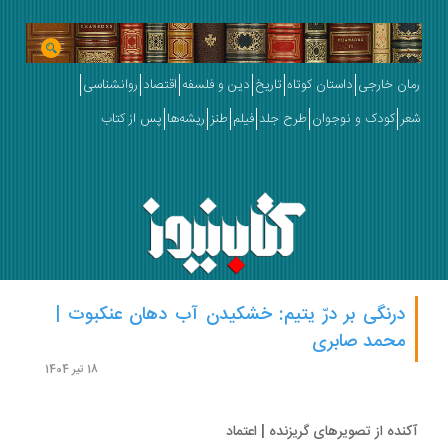
ان خارجی
داستان کوتاه
تاریخ
دین و فلسفه
اقتصاد
روانشناسی
ر
کودک و نوجوان
طرح جلد
فیلم
طنز
ریشه‌ها
پس از کتاب
درنگی بر درّ یتیم: خشکیدن آب دهان عنکبوت |
محمد صابری
18 تیر 1404
نده از تصویرهای گریزنده | اعتماد