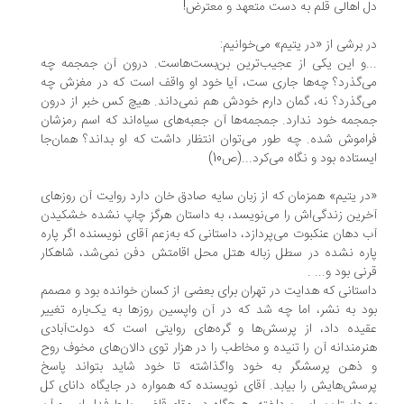
 اهالی قلم به دست متعهد و معترض!
 برشی از «در یتیم» می‌خوانیم:
.و این یکی از عجیب‌ترین بن‌بست‌هاست. درون آن جمجمه چه
‌گذرد؟ چه‌ها جاری ست، آیا خود او واقف است که در مغزش چه
‌گذرد؟ نه، گمان دارم خودش هم نمی‌داند. هیچ کس خبر از درون
جمه خود ندارد. جمجمه‌ها آن جعبه‌های سیاه‌اند که اسم رمزشان
اموش شده. چه طور می‌توان انتظار داشت که او بداند؟ همان‌جا
ستاده بود و نگاه می‌کرد...(ص10)
ر یتیم» همزمان که از زبان سایه صادق خان دارد روایت آن روزهای
رین زندگی‌اش را می‌نویسد، به داستان هرگز چاپ نشده خشکیدن
 دهان عنکبوت می‌پردازد، داستانی که به‌زعم آقای نویسنده اگر پاره
ره نشده در سطل زباله هتل محل اقامتش دفن نمی‌شد، شاهکار
نی بود و... .
ستانی که هدایت در تهران برای بعضی از کسان خوانده بود و مصمم
د به نشر، اما چه شد که در آن واپسین روزها به یک‌باره تغییر
یده داد، از پرسش‌ها و گره‌های روایتی است که دولت‌آبادی
رمندانه آن را تنیده و مخاطب را در هزار توی دالان‌های مخوف روح
ذهن پرسشگر به خود واگذاشته تا خود شاید بتواند پاسخ
سش‌هایش را بیابد. آقای نویسنده که همواره در جایگاه دانای کل