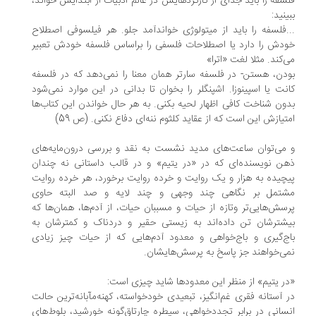
سفه را باید جدای از کارکردهایش در عالم ادبیات از ابتدایش خواند،
ینید:
.فلسفه را باید از میتولوژی خواندآمد جلو. هر فیلسوفی اصطلاح
دش را دارد یا اصطلاحات فلسفی را براساس فلسفه خودش تعبیر
‌کند. مثلا لغت «اترا»
دن، هستن- در فلسفه سارتر همان معنا را نمی‌دهد که در فلسفه
نت یا اسپینوزا. اشپنگلر را بخوان تا بدانی در این موارد نمی‌شود
ون شناخت کافی اظهار لحیه بکنی. به هر حال خواندن این کتاب‌ها
تیازش این است که از عقاید کلثوم ننه‌ای دفاع نکنی. (ص 59)
می‌توان ساعت‌های مدید نشست به نقد و بررسی درون‌مایه‌های
ن نویسنده‌ای که در «در یتیم» و در قالب داستانی نه چندان
چیده به هزار و یک روایت و خرده روایت برخورد، هر خرده روایت
تمل بر نگاهی چند وجهی و چند لایه و صد البته حاوی
سش‌هایی‌تر وتازه از حیات و مسببان حیات، از آدم‌ها، همان‌ها که
شترشان تن داده‌اند به زیستی حقیر و دردناک و کمترشان به
ج‌گیری و باج‌خواهی و معدود آدم‌هایی که از حیات چیز زیادی
ی‌خواهند جز پاسخ به پرسش‌هایشان.
ر یتیم» از منظر این معدودها شاید چیزی است:
 آستانه فقری غم‌انگیز، تبعیدی خودخواسته، کهنه‌مآبانه‌ترین حالت
سانی در برابر تجددخواهی، سیطره چارتاق‌گونه خورشید، بلوط‌های