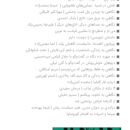
تاملی در شبیه: نیمایی‌های عاشورایی |  حسنا محمدزاده
نگاهی به چیدن یال اسب وحشی | مهرانگیز اشراقی
نگاهی به عرق سرد ناتج | بابک احمدی
نگاهی به صداهای دیگر، اتاق‌های دیگر | علیرضا رحیمی‌نژاد
من او و شطرنج با ماشین قیامت به عربی
داستان ‌‌ننویسی! را دوست دارم
پیرامون آهسته: مانیفست کاهش رشد | ایما موسی‌زاده
نگاهی به زندگی، شخصیت و شعر ابن‌ فارض | حامد شکوفگی
ده چهره، ده نگاه در گفت‌وگو با جلال قیامی میرحسینی
دیوهای خوش‌پوش در گفت‌وگو با گلی ترقی
نگاهی به فقط روزهایی که می‌نویسم | مریم اسکافی
نگاهی به زندگی و آثار میم الف به‌آذین | شبنم کهن‌چی
درباره غار کاملیا | سعیده امین‌زاده
4 نکته از ملکان عذاب | مرجان مفیدی
نگاهی به خلوت پیکاسو | نسیم خلیلی
از کارنامه فیاض رونمایی شد
درآمدی بر دوران مدرن: هنر، سیاست، زمان | شیما بهره‌مند
سینما و ادبیات به افتخار کوروساوا