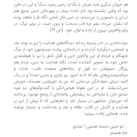
 حیوان دیگری باید سرش را بگذارد زمین بمیرد دیگر! و این در حالی
د که وقتی نشسته بود کنار تخت بیمار در چهره‌اش حس عمیق هم
دی و دلسوزی را می‌دیدم، در عین حال تلخی نگاه او را شاهد بودم
 نشان می‌داد بشر چه قدر بدبخت و زبون است در برابر مرگ، در
ابر واقعیتی بیرون از اراده و توان خود. (ص 19)
لت‌آبادی در «در یتیم» رندانه دیدگاه‌های هدایت را نیز به بوته نقد
تفحصی دیگرباره گذارده و در لابه‌لای روایت چندوجهی خود از مرگ
بهنگام و فرجام او این واکاوی ادبی و قابل تامل را نیز با هوشمندی
ص خود به تصویر کشانده است، نگاه هدایت به دین، مردم هم
زگار، مسوولان به قول او رجاله‌های منفعت طلب، عادات و
افه‌پسندی‌های عام که تا به امروز نیز جاری و ساری است! و در یک
مه دنیای خوف‌انگیز مردمانی که جز به خویشتن مضحک خویش
ی‌اندیشند. او در این مقوله هراس‌انگیز با گفت‌وگوهای دو نفره
دق خان با سایه‌اش به ریشه‌یابی عالمانه‌ای از وضع موجود پرداخته
 نمی‌توان مشابهی در بسیار نقد و نظرهایی که تا پیش از این بر
ایت و آثارش در قالب مقاله و نقد و یادداشت و جستار نوشته
ه، همتایی یافت، ببینید:
.-تو خیلی خسته هستی آ صادق.
له هستم.