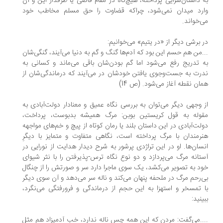
 داستان‌سرایی پرداخته، هیچ‌گاه در مقام قاضی یا طرفدار این و آن
رد میدان نمی‌شود، چراکه قضاوت را حق مسلم مخاطب خود
‌خواند.
 برشی دیگر از «در یتیم» می‌خوانیم:
.من هم حسم این بود که آدم‌ها گنگ و گم به دنیا می‌آیند، گنگی‌شان
 تدریج رفع می‌شود اما گم بودن‌شان باقی می‌ماند و کسانی به
رت به جست‌وجوی یافتن خودشان در می‌آیند که درماندگی‌شان از
ان نقطه آغاز می‌شود. (ص 14)
 وجهی دیگر می‌توان به بررسی نگاه عمیق و معنادار دولت‌آبادی به
وله به قول کریستین بوبن: مرگ همیشه بدبوست، پرداخت،
لت‌آبادی در این داستان بلند یا رمان کوتاه از پیچ و خم‌های مواجهه
رمندان با مرگ پرداخته است، نگاهی متفاوت و متمایز با دیگرِ
سان‌ها. او در این تراژدی پرشور به شرح دیدار هدایت از نورایی در
تانه مرگ می‌پردازد و دو نوع نگاه ترس-پذیرفتن را با نثر شیوای
د به تصویر می‌کشد، یک سوی ماجرا دارد سر و صورتش را از چنگال
‌رحم مرگ در ملحفه پنهان می‌کند و ناله سر می‌دهد و آن سوی دیگر
 تمسخر و استهزا به این حجم از درماندگی و فرورفتگی می‌نگرد،
ینید:
..می‌گفت: مردن که این همه چس ناله ندارد، خب آدمیزاد هم مثل