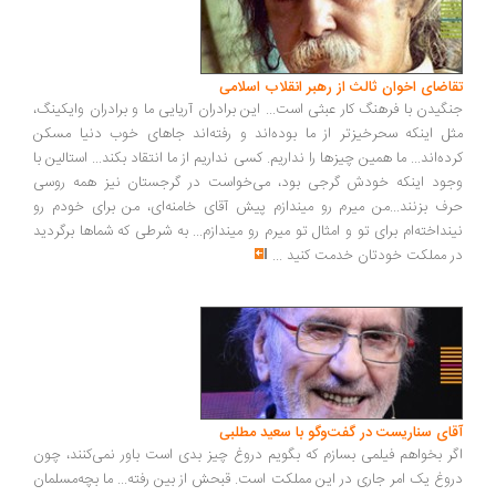
اضای اخوان ثالث از رهبر انقلاب اسلامی
گیدن با فرهنگ کار عبثی است... این برادران آریایی ما و برادران وایکینگ،
ل اینکه سحرخیزتر از ما بوده‌اند و رفته‌اند جاهای خوب دنیا مسکن
ده‌اند... ما همین چیزها را نداریم. کسی نداریم از ما انتقاد بکند... استالین با
ود اینکه خودش گرجی بود، می‌خواست در گرجستان نیز همه روسی
ف بزنند...من میرم رو میندازم پیش آقای خامنه‌ای، من برای خودم رو
نداخته‌ام برای تو و امثال تو میرم رو میندازم... به شرطی که شماها برگردید
 مملکت خودتان خدمت کنید
...
ای سناریست در گفت‌وگو با سعید مطلبی
ر بخواهم فیلمی بسازم که بگویم دروغ چیز بدی است باور نمی‌کنند، چون
وغ یک امر جاری در این مملکت است. قبحش از بین رفته... ما بچه‌مسلمان