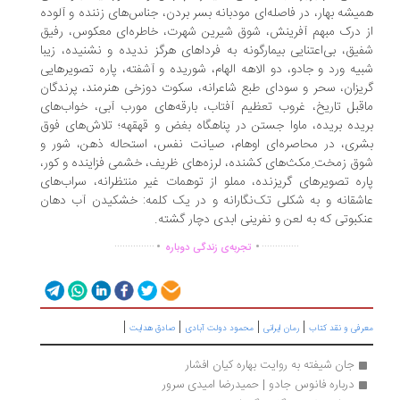
یشه بهار، در فاصله‌ای مودبانه بسر بردن، جناس‌های زننده و آلوده
 درک مبهم آفرینش، شوق شیرین شهرت، خاطره‌ای معکوس، رفیق
یق، بی‌اعتنایی بیمارگونه به فرداهای هرگز ندیده و نشنیده، زیبا
یه ورد و جادو، دو الاهه الهام، شوریده و آشفته، پاره تصویرهایی
یزان، سحر و سودای طبع شاعرانه، سکوت دوزخی هنرمند، پرندگان
قبل تاریخ، غروب تعظیم آفتاب، بارقه‌های مورب آبی، خواب‌های
یده بریده، ماوا جستن در پناهگاه بغض و قهقهه؛ تلاش‌های فوق
ری، در محاصره‌ای اوهام، صیانت نفس، استحاله ذهن، شور و
ق زمخت ِمکث‌های کشنده، لرزه‌های ظریف، خشمی فزاینده و کور،
ره تصویرهای گریزنده، مملو از توهمات غیر منتظرانه، سراب‌های
شقانه و به شکلی تک‌نگارانه و در یک کلمه: خشکیدن آب دهان
کبوتی که به لعن و نفرینی ابدی دچار گشته.
.
.
...............
..............
تجربه‌ی زندگی دوباره
|
|
|
|
رفی و نقد کتاب
رمان ایرانی
محمود دولت آبادی
صادق هدایت
جان شیفته به روایت بهاره کیان افشار
درباره فانوس جادو | حمیدرضا امیدی سرور