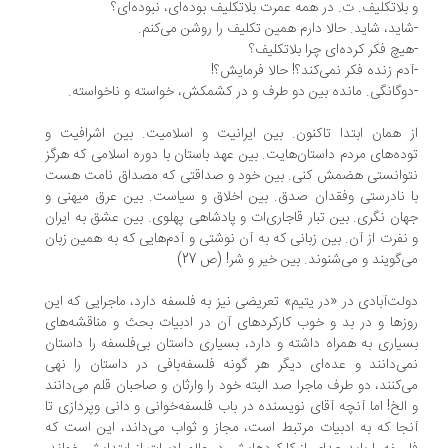
بلاتکلیف. ت. در همه عمرت بلاتکلیف بوده‌ای، نبوده‌ای؟
اید، شاید. حالا دارم همین تکلیف را روشن می‌کنم.
یچ فکر کرده‌ای چرا بلاتکلیف؟
دم زنده فکر نمی‌کند؟! حالا فرمایش؟!
وگانگی. مانده بین دو طرف و در کشمکش، خواسته و ناخواسته.
 همان ابتدا تاکنون. بین ایرانیت و اسلامیت. بین اشرافیت و
ده‌های مردم داستان‌هایت. بین عهد باستان با دوره اسلامی که هرگز
وانستی هضمش کنی. بین خود و صداقتی که مصداق نامت هست
 نادرستی وفقدان صدق. بین اخلاق و سیاست. بین عرق میهنی و
ان نگری. بین تبار قاجاری‌ات و پادشاهی پهلوی. بین عشق به ایران
نفرت از آن. بین زبانی که به آن نوشتی و آدم‌هایی که به همین زبان
‌گویند و می‌شنوند. بین خیر و شر! (ص 27)
لت‌آبادی در «در یتیم» تعریضی نیز به فلسفه دارد، ماجرایی که این
زها و در بد و خوب کارکردهای آن در ادبیات بحث و مناقشه‌های
یاری به همراه داشته و دارد، بسیاری داستان بی‌فلسفه را داستان
ی‌دانند و عده‌ای دیگر هر گونه فلسفه‌بافی در داستان را نهی
‌کنند، دو طرف ماجرا صد البته خود را وارثان و صاحبان قلم می‌دانند
الخ! اما آنچه آقای نویسنده در باب فلسفه‌خوانی و دانی و‌پردازی تا
جا که به ادبیات مرتبط است، مجاز و ثواب می‌داند، این است که