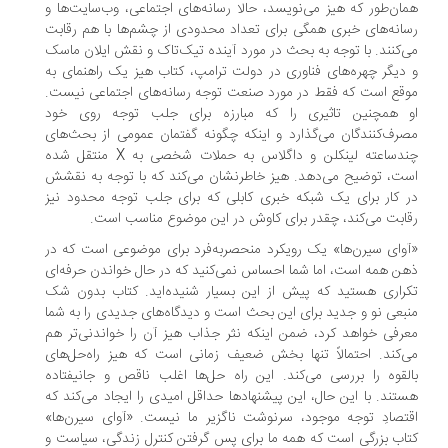
ان‌طور که هیز می‌نویسد، حالا رسانه‌های اجتماعی، وب‌سایت‌ها و
انه‌های خبری همگی برای تعداد محدودی از چشم‌ها با هم رقابت
‌کنند. با توجه به بحث در مورد آینده تیک‌تاک و نقش ایلان ماسک
دیگر چهره‌های فناوری در دولت ترامپ، کتاب هیز یک راهنمای به
قع است که فقط در مورد صنعت توجه رسانه‌های اجتماعی نیست.
 همچنین تاثیری را که مبارزه برای جلب توجه روی خود
رف‌کنندگان می‌گذارد و اینکه چگونه گفتمان عمومی از بحث‌های
چندساعته لینکلن و داگلاس به حملات شخصی به X منتقل شده
ت، توضیح می‌دهد. هیز خاطرنشان می‌کند که با توجه به نقشش
 کار برای یک شبکه خبری کابلی که برای جلب توجه محدود نیز
ابت می‌کند، چقدر برای کاوش در این موضوع مناسب است.
وای سیرن‌ها» یک رویکرد منحصربه‌فرد برای موضوعی است که در
ن همه است، اما شما احساس نمی‌کنید که در حال خواندن حرفه‌ای
راری هستید که پیش از این بسیار شنیده‌اید. کتاب بدون شک
بعی نو و جدید برای این بحث است و دیدگاه‌های جدیدی را به شما
رفی خواهد کرد، ضمن اینکه نثر جذاب هیز آن را خواندنی‌تر هم
‌کند. احتمالاً تنها بخش ضعیف زمانی است که هیز راه‌حل‌های
لقوه را بررسی می‌کند. این راه حل‌ها اغلب ناقص و جانیفتاده
تند. با این حال، این پیشنهادها حداقل امیدی را ایجاد می‌کند که
تصادِ توجه موجود، سرنوشت ناگزیر ما نیست. «آوای سیرن‌ها»
اب بزرگی است که همه ما برای پس گرفتن کنترل زندگی، سیاست و