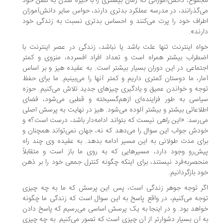
موع، دانش‌آموزانی که زمان بیشتری را با خیره شدن به تلفن خود
‌گذرانند، در مدرسه عملکرد بدتری دارند، حواس سایر دانش‌آموزان
راف خود را پرت می‌کنند و احساس بدتری نسبت به زندگی خود
رند».
اه اینترنت تنها علت باشد یا نباشد، زندگی در عصر اینترنت با
طراب بیشتر همراه است و تعداد افراد افسرده، منزوی و کمتر
تماعی در این دوران بسیار بیشتر است. به عقیده هیز و بر اساس
ار، ما دوستان کمتری داریم و کمتر آنها را می‌بینیم. ما برای حفظ
جه و خواندن عمیق و یادگیری چیزهای جدید تلاش می‌کنیم. حوزه
اسی به طور فزاینده‌ای ازهم‌گسیخته و قطبی می‌شود، فضای
لاعاتی بیشتر و بیشتر آلوده می‌شود. هیز در نهایت به پرسش اصلی
‌رسد: «این راهی نیست که بتواند ادامه‌دار باشد، درست است؟» و
دش جواب این سوال را می‌دهد که نه، جهان نمی‌تواند همچنان و
ای مدت طولانی به این مسیر ادامه بدهد. به عقیده وی چند راه
ش‌رو وجود دارد، مسیرهایی که به روی ما باز است و متقابلاً
حصربه‌فرد نیستند، برای اینکه چگونه کنترل جمعی خود را بر ذهن
د بازگردانیم.
ر توجه جوهر زندگی است، پس این پرسش که ما به چه چیزی
جه می‌کنیم، در واقع پاسخ به این سوال است که زندگی ما چگونه
اهد بود. و در اینجا به یک پرسش اساسی می‌رسیم که پاسخ دادن
 آن بسیار دشوارتر از آن چیزی است که تصور می‌کنیم. به چه چیزی