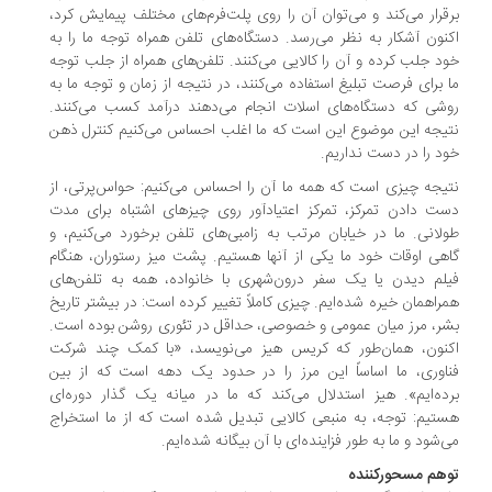
قرار می‌کند و می‌توان آن را روی پلت‌فرم‌های مختلف پیمایش کرد،
نون آشکار به نظر می‌رسد. دستگاه‌های تلفن همراه توجه ما را به
د جلب کرده و آن را کالایی می‌کنند. تلفن‌های همراه از جلب توجه
 برای فرصت تبلیغ استفاده می‌کنند، در نتیجه از زمان و توجه ما به
شی که دستگاه‌های اسلات انجام می‌دهند درآمد کسب می‌کنند.
یجه این موضوع این است که ما اغلب احساس می‌کنیم کنترل ذهن
د را در دست نداریم.
یجه چیزی است که همه ما آن را احساس می‌کنیم: حواس‌پرتی، از
ت دادن تمرکز، تمرکز اعتیادآور روی چیزهای اشتباه برای مدت
لانی. ما در خیابان مرتب به زامبی‌های تلفن برخورد می‌کنیم، و
هی اوقات خود ما یکی از آنها هستیم. پشت میز رستوران، هنگام
لم دیدن یا یک سفر درون‌شهری با خانواده، همه به تلفن‌های
راهمان خیره شده‌ایم. چیزی کاملاً تغییر کرده است: در بیشتر تاریخ
ر، مرز میان عمومی و خصوصی، حداقل در تئوری روشن بوده است.
نون، همان‌طور که کریس هیز می‌نویسد، «با کمک چند شرکت
اوری، ما اساساً این مرز را در حدود یک دهه است که از بین
ده‌ایم». هیز استدلال می‌کند که ما در میانه یک گذار دوره‌ای
تیم: توجه، به منبعی کالایی تبدیل شده است که از ما استخراج
‌شود و ما به طور فزاینده‌ای با آن بیگانه شده‌ایم.
هم مسحورکننده