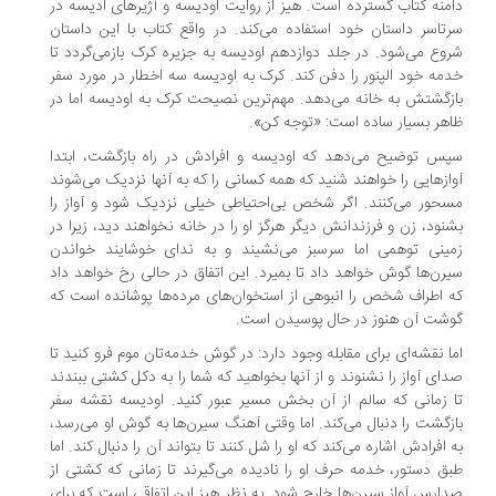
منه کتاب گسترده است. هیز از روایت اودیسه و آژیرهای ادیسه در
تاسر داستان خود استفاده می‌کند. در واقع کتاب با این داستان
وع می‌شود. در جلد دوازدهم اودیسه به جزیره کرک بازمی‌گردد تا
مه خود الپنور را دفن کند. کرک به اودیسه سه اخطار در مورد سفر
زگشتش به خانه می‌دهد. مهم‌ترین نصیحت کرک به اودیسه اما در
هر بسیار ساده است: «توجه کن».
س توضیح می‌دهد که اودیسه و افرادش در راه بازگشت، ابتدا
ازهایی را خواهند شنید که همه کسانی را که به آنها نزدیک می‌شوند
حور می‌کنند. اگر شخص بی‌احتیاطی خیلی نزدیک شود و آواز را
نود، زن و فرزندانش دیگر هرگز او را در خانه نخواهند دید، زیرا در
ینی توهمی اما سرسبز می‌نشیند و به ندای خوشایند خواندن
رن‌ها گوش خواهد داد تا بمیرد. این اتفاق در حالی رخ خواهد داد
 اطراف شخص را انبوهی از استخوان‌های مرده‌ها پوشانده است که
شت آن هنوز در حال پوسیدن است.
ا نقشه‌ای برای مقابله وجود دارد: در گوش خدمه‌تان موم فرو کنید تا
ای آواز را نشنوند و از آنها بخواهید که شما را به دکل کشتی ببندند
 زمانی که سالم از آن بخش مسیر عبور کنید. اودیسه نقشه سفر
زگشت را دنبال می‌کند. اما وقتی آهنگ سیرن‌ها به گوش او می‌رسد،
 افرادش اشاره می‌کند که او را شل کنند تا بتواند آن را دنبال کند. اما
ق دستور، خدمه حرف او را نادیده می‌گیرند تا زمانی که کشتی از
ارس آواز سیرن‌ها خارج شود. به نظر هیز این اتفاقی است که برای