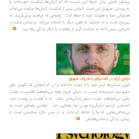
سش اصلی رمان صرفاً این نیست که آیا آرمان‌ها شکست خورده‌اند یا
.پرسش عمیق‌تر این است: انسان پس از شکست آرمان‌ها چگونه می‌تواند
چنان معنا و هویت خود را حفظ کند؟... پاسخی که ابراهیم برمی‌گزیند، نه
روزی است و نه تسلیم. او راهی دیگر را انتخاب می‌کند: پذیرفتن شکست
ریخی، بدون آنکه به خیانت، گریز از واقعیت یا انکار زندگی پناه ببرد
...
ونای آرام در گفت‌وگو با فاروک شهیچ
یی انسان‌ها ترمزِ خود را از دست داده‌اند و آن کُدِ اخلاقی که نگهبان عقل
یم بود، فروریخته است. در دنیای امروز، همه می‌خواهند فاشیست باشند؛
نی می‌خواهند نفرت، محورِ زندگی‌شان باشد... ما با گوشت و پوست خود
ساس کردیم «دیگری» بودن چه معنایی دارد... نوشتن پاسخی است به
‌عدالتی‌هایی که ما را احاطه کرده‌اند، و در عین حال، ستایشی است از
بایی زندگی و شادی‌هایش
...