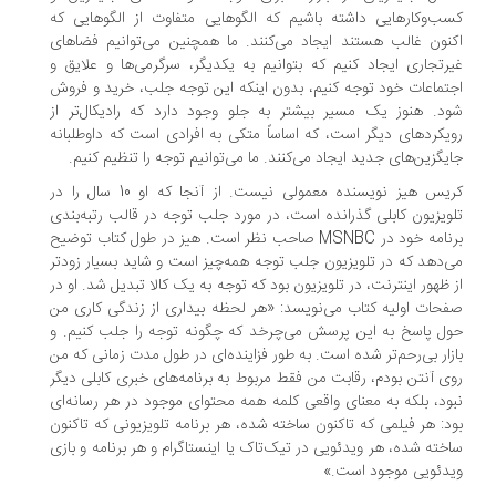
ب‌وکارهایی داشته باشیم که الگو‌هایی متفاوت از الگو‌هایی که
نون غالب هستند ایجاد می‌کنند. ما همچنین می‌توانیم فضاهای
رتجاری ایجاد کنیم که بتوانیم به یکدیگر، سرگرمی‌ها و علایق و
تماعات خود توجه کنیم، بدون اینکه این توجه جلب، خرید و فروش
د. هنوز یک مسیر بیشتر به جلو وجود دارد که رادیکال‌تر از
یکردهای دیگر است، که اساساً متکی به افرادی است که داوطلبانه
یگزین‌های جدید ایجاد می‌کنند. ما می‌توانیم توجه را تنظیم کنیم.
کریس هیز نویسنده معمولی نیست. از آنجا که او 10 سال را در
ویزیون کابلی گذرانده است، در مورد جلب توجه در قالب رتبه‌بندی
برنامه خود در MSNBC صاحب نظر است. هیز در طول کتاب توضیح
‌دهد که در تلویزیون جلب توجه همه‌چیز است و شاید بسیار زودتر
 ظهور اینترنت، در تلویزیون بود که توجه به یک کالا تبدیل شد. او در
حات اولیه کتاب می‌نویسد: «هر لحظه بیداری از زندگی کاری من
ل پاسخ به این پرسش می‌چرخد که چگونه توجه را جلب کنیم. و
زار بی‌رحم‌تر شده است. به طور فزاینده‌ای در طول مدت زمانی که من
ی آنتن بودم، رقابت من فقط مربوط به برنامه‌های خبری کابلی دیگر
ود، بلکه به معنای واقعی کلمه همه محتوای موجود در هر رسانه‌ای
د: هر فیلمی که تاکنون ساخته شده، هر برنامه تلویزیونی که تاکنون
خته شده، هر ویدئویی در تیک‌تاک یا اینستاگرام و هر برنامه و بازی
دئویی موجود است.»