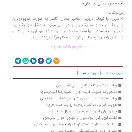
نده خود به آن نیاز داریم.
‌نوشت:
- سیرن یا نیمف دریایی اساطیر یونان، گاهی به صورت موجودی با
ن یک پرنده و سر یک زن، و در سایر موارد به شکل تنها یک زن
ویر شده ‌است. آنها سه نیمف دریایی بودند که ملوانان را با آوازهای
ساس‌برانگیز خود طلسم کرده و به کام مرگ می‌کشاندند.
.
.
..............
...............
تجربه‌ی زندگی دوباره
|
|
رفی و نقد کتاب
مدیریت و اقتصاد
و اما از کشمیر تا کاراکاس | علی‌الله سلیمی
نگاهی به حدیث غربت جان | حمیدرضا امیدی‌سرور
و اما اسب‌ها هنوز در من شیهه می‌کشند | رضا فکری
هویت ایرانی در گذر تاریخ به روایت عماد افروغ
چرا رهبران آخر غذا می‌خورند | مارال مختارزاده
گفت‌وگوی زاون قوکاسیان با مهدی اخوان لنگرودی
سیاست جستار در گفت‌وگو با مراد فرهادپور و امیر كمالی
درباره اروپای داستایفسکی | سعیده امین‌زاده