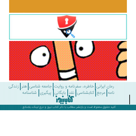
رمان ایرانی
خاطره، سفرنامه و روایت
جامعه شناسی
هنر
زندگی
نامه
مرجع
کتابشناسی
نقد
بایگانی
پیگیری
شناسنامه
کلیه حقوق محفوظ است و بازنشر مطالب با ذکر
کتاب نیوز
و درج لینک، بلامانع .