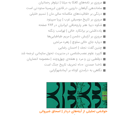
مروری بر نامه‌‌های کافکا به میلنا | نیلوفر رحمانیان 
ساماندهی گیاهان دارویی در قانون ابن‌سینا ستودنی است
درنگی بر خلاقیت‌های عکاسانه سالی مان | نسیم خلیلی
مروری بر تاریخ موسیقی غرب | پریا سپینود
شکوه دیبا: هنر پارچه‌بافی ایرانیان در 284 صفحه
یادداشتی بر برانکارد خالی | لهراسب زنگنه
مروری بر آرایش دشمن | مریم طباطبایی‌ها
درباره جای خالی سلوچ | زهره مرتجی
چنین گفت نجف | احسان رضایی
کاربرد علوم عصب‌شناسی در مدیریت تحول سازمانی ترجمه شد
دوقطبی زن و مرد و هفته‌ی چهل‌وچند | معصومه انصاریان
ناخدا صمدی: «دا» تحریف تاریخ جنگ است
نگاهی به درآمدی کوتاه بر آرمانشهرگرایی
انشی تحلیلی از آینه‌های دردار | اسحاق شیروانی