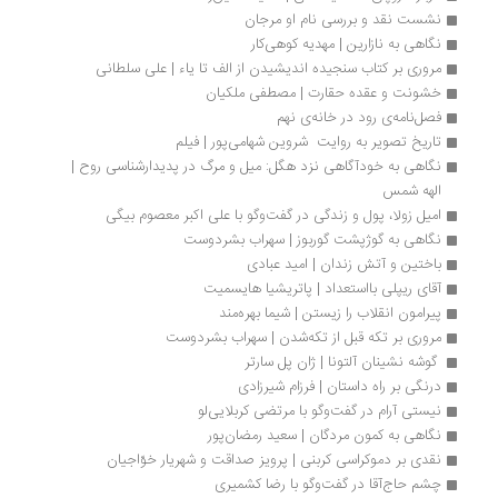
نشست نقد و بررسی نام او مرجان
نگاهی به نازارین | مهدیه کوهی‌کار
مروری بر کتاب سنجیده ‌اندیشیدن از الف تا یاء | علی سلطانی
خشونت و عقده حقارت | مصطفی ملکیان
فصل‌نامه‌ی رود در خانه‌ی نهم 
تاریخ تصویر به روایت  شروین شهامی‌پور | فیلم
نگاهی به خودآگاهی نزد هگل: میل و مرگ در پدیدارشناسی روح | 
الهه شمس
امیل زولا، پول و زندگی در گفت‌وگو با علی اکبر معصوم بیگی
نگاهی به گوژپشت گوربوز | سهراب بشردوست
باختین و آتش زندان | امید عبادی
آقای ریپلی بااستعداد | پاتریشیا هایسمیت
پیرامون انقلاب را زیستن | شیما بهره‌مند
مروری بر تکه قبل از تکه‌شدن | سهراب بشردوست
 گوشه نشینان آلتونا | ژان پل سارتر
درنگی بر راه داستان‌ | فرزام شیرزادی
نیستی آرام در گفت‌وگو با مرتضی کربلایی‌لو
نگاهی به کمون مردگان | سعید رمضان‌پور
نقدی بر دموکراسی کربنی | پرویز صداقت و شهریار خوّاجیان
چشم حاج‌آقا در گفت‌وگو با رضا کشمیری