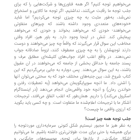
‌خواهیم توجه کنیم؟ اگر همه فناوری‌ها و شرکت‌هایی را که برای
ب توجه ما رقابت می‌کنند، نداشتیم، اگر توجه ما کالایی و استخراج
ی‌شد، به‌طور مثبت به چه چیزی توجه می‌کردیم؟ اما شاید
ود»های متعددی وجود داشته باشند که چیزهای متفاوتی
‌خواهند- خودی که می‌خواهد بخواند و خودی که می‌خواهد
مایش کند. تنش در اینجا وجود دارد. به باور هیز، افراد وقتی
اطب این سوال قرار می‌گیرند که واقعاً چه چیز می‌خواهند و دوست
رند توجهشان را به چه چیزی معطوف کنند، لزوماً صادقانه جواب
ی‌دهند. در واقع اغلب افراد جواب‌های کلیشه‌ای مطابق عرف و
ند جامعه یا حداقل بخشی از جامعه که می‌خواهند در آن مقبول
شند، به این سوال می‌دهند. پس دوباره به جایی برمی‌گردیم که این
اب شروع شد، بین جنبه‌های مختلف خود که به سختی می‌توان آنها
 آشتی داد. ما آنچه سوپرایگویمان می‌خواهد (به تعطیلات رفتن و
اندن رمان) و آنچه خود واقعی‌مان انجام می‌دهد (در اینستاگرام
کرول می‌کند) را داریم. همان‌طور که اغلب اتفاق می‌افتد، ترجیحات
کار ما با ترجیحات اعلام‌شده ما متفاوت است. و چه کسی باید بگوید
 آرزوی واقعی ما چیست؟
ب توجه همه چیز است!
 نظر هیز ما مجبور نیستیم شکل کنونی سرمایه‌داری موردتوجه را
ای همیشه یا حتی برای مدت طولانی‌تری داشته باشیم. ما می‌توانیم
کال جایگزینی از بازارها برای توجه، موسسه‌های جایگزین و