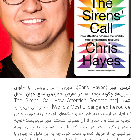
یس هِیز
(Chris Hayes)، مجری ام‌اس‌ان‌بی‌سی، با «
آوای
رن‌ها: چگونه توجه، به در معرض خطرترین منبع جهان تبدیل
1
د
»
[The Sirens' Call: How Attention Became the
World's Most Endangered Resource] به چیزهایی می‌پردازد
 افراد در اینترنت به طور عام و شبکه‌های اجتماعی به صورت خاص
ربه می‌کنند و تا حدی از آن عصبانی هستند. هیز می‌نویسد: «توجه
هر زندگی است. هر لحظه که ما بیدار هستیم، به چیزی توجه
‌کنیم، چه از طریق انتخاب مثبت خود، چه به این دلیل که چیزی یا