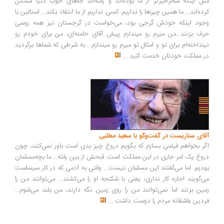
ل اینکه سحرخیزتر از ما بوده‌اند و رفته‌اند جاهای خوب دنیا مسکن
ده‌اند... ما همین چیزها را نداریم. کسی نداریم از ما انتقاد بکند... استالین با
ود اینکه خودش گرجی بود، می‌خواست در گرجستان نیز همه روسی
ف بزنند...من میرم رو میندازم پیش آقای خامنه‌ای، من برای خودم رو
نداخته‌ام برای تو و امثال تو میرم رو میندازم... به شرطی که شماها برگردید
 مملکت خودتان خدمت کنید
...
ای سناریست در گفت‌وگو با سعید مطلبی
ر بخواهم فیلمی بسازم که بگویم دروغ چیز بدی است باور نمی‌کنند، چون
وغ یک امر جاری در این مملکت است. قبحش از بین رفته... ما بچه‌مسلمان
دیم. اما می‌گفتند این مسلمان نیست... وقتی به آدمی که در کار سینماست
‌گویند اجازه کار نداری، یعنی با شکنجه او را می‌کشند... می‌توانند من را
ین بزنند اما نمی‌توانند من را روی زمین نگه دارند، من بلند می‌شوم...
دین عاشقانه مردم را دوست داشت
...