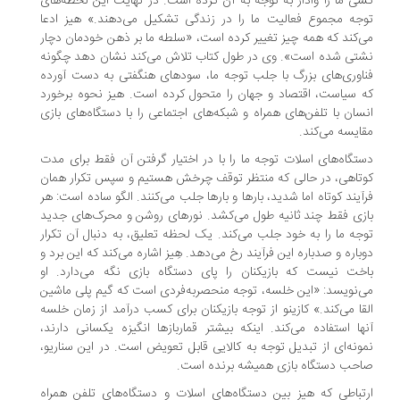
ی ما را وادار به توجه به آن کرده است. در نهایت این لحظه‌های
جه مجموع فعالیت ما را در زندگی تشکیل می‌دهند.» هیز ادعا
‌کند که همه چیز تغییر کرده است، «سلطه ما بر ذهن خودمان دچار
تی شده است». وی در طول کتاب تلاش می‌کند نشان دهد چگونه
اوری‌های بزرگ با جلب توجه ما، سودهای هنگفتی به دست آورده
 سیاست، اقتصاد و جهان را متحول کرده است. هیز نحوه برخورد
سان با تلفن‌های همراه و شبکه‌های اجتماعی را با دستگاه‌های بازی
ایسه می‌کند.
تگاه‌های اسلات توجه ما را با در اختیار گرفتن آن فقط برای مدت
تاهی، در حالی که منتظر توقف چرخش هستیم و سپس تکرار همان
آیند کوتاه اما شدید، بارها و بارها جلب می‌کنند. الگو ساده است: هر
زی فقط چند ثانیه طول می‌کشد. نورهای روشن و محرک‌های جدید
جه ما را به خود جلب می‌کند. یک لحظه تعلیق، به دنبال آن تکرار
باره و صدباره این فرآیند رخ می‌دهد. هِیز اشاره می‌کند که این برد و
خت نیست که بازیکنان را پای دستگاه بازی نگه می‌دارد. او
‌نویسد: «این خلسه، توجه منحصربه‌فردی است که گیم پلی ماشین
قا می‌کند.» کازینو از توجه بازیکنان برای کسب درآمد از زمان خلسه
ها استفاده می‌کند. اینکه بیشتر قماربازها انگیزه یکسانی دارند،
ونه‌ای از تبدیل توجه به کالایی قابل تعویض است. در این سناریو،
حب دستگاه بازی همیشه برنده است.
تباطی که هیز بین دستگاه‌های اسلات و دستگاه‌های تلفن همراه