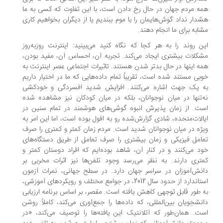
ه مردم جهان در حال رخ دادن است، با این تفاوت که کسی به ما
دار نداد گوش‌هایمان را با موم ببندیم یا از دیگران بخواهیم کاری
ابه برای ما انجام دهند.
ن روند را به هر کجا که نگاه کنید می‌بینید: اینترنت روزبه‌روز
کلات بیشتری ایجاد می‌کند. تجربه آن، احساس آن، مفید بودن،
ه اینها در حال بدتر شدن هستند. تاثیرات اجتماعی عصر اینترنت به
بی مستند شده است، تقریباً تمام داده‌هایی که ما در اختیار داریم
 یک جهت اشاره می‌کنند. افزایش شدید افسردگی و خودکشی
‌تنها در میان نوجوانان، بلکه در میان کودکان نیز مشاهده شده
ت. از زمان پذیرش انبوه گوشی‌های هوشمند در تمام سنین در
الات‌متحده، شادی گزارش‌شده رو به افول بوده است، اما این امر به
ژه در میان نوجوانان شدید است. مردم زمان کمتر و کمتری را صرف
امل فیزیکی و زمان بیشتری را صرف تعامل از طریق دستگاه‌های
د می‌کنند و در کنار آن، شاهد بوده‌ایم که افراد دوستان کمتر و
تری دارند. به نظر می‌رسد وجود تلفن‌ها نیز اثرات مخربی بر
نش‌آموزان در سراسر جهان دارد. در سطح جهانی، نمرات آزمون
استاندارد از حدود سال 2012، در جوامع مختلف و رویکردهای آموزشی،
 طور قابل توجهی کاهش یافته است. مقصر، بر اساس برنامه ارزیابی
نشجویان بین‌المللی، که داده‌ها را جمع‌آوری می‌کند، کاملاً روشن
ت. همان‌طور که آتلانتیک این یافته‌ها را توصیف می‌کند، «در