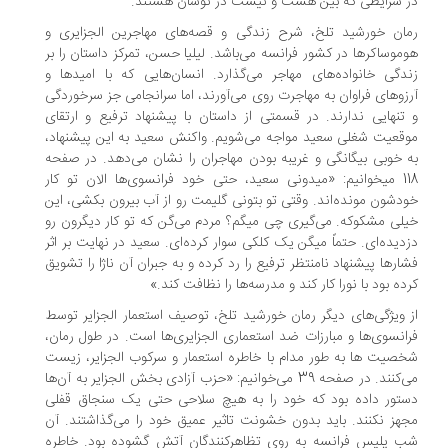
 شرایطی که بین هست و نیست در نوسان هستند.
ان خورشید تلخ، شرح زندگی و قصه‌های مهاجرین الجزایری و
موساکرها در کشور فرانسه می‌باشد. لیلیا حسن، تمرکز داستان را بر
دگی خانواده‌های مهاجر می‌گذارد. انسان‌هایی که با امیدها و
زوهای فراوان به مهاجرت روی می‌آورند، اما سرانجامی جز سرخوردگی
تنهایی ندارند. در قسمتی از داستان با پیشنهاد ترفیع و ارتقای
قعیت شغلی سعید مواجه می‌شویم. واکنش سعید به این پیشنهاد،
 خوبی بیگانگی و غریبه بودن مهاجران را نشان می‌دهد. در صفحه
118 میخوانیم: «‌میدونی سعید، حتی خود فرانسوی‌ها الان تو کار
دشون مونده‌اند. وقتی تو بتونی گلیمت رو از آب بیرون بکشی، این
لی مشکوکه. می‌گیری چی میگم؟ مردم می‌گن که تو کار دیگرون رو
دیده‌ای. حتماً میگن یک کلکی سوار کرده‌ای. سعید در نهایت بر اثر
ارها پیشنهاد نامنتظر ترفیع را رد کرده و به جبران آن ناژا را تشویق
ده بود با نورا کار کند و مدرسه‌ها را نظافت کند.»
 ویژگی‌های دیگر رمان خورشید تلخ، توصیف استعمار الجزایر توسط
انسوی‌ها و مبارزات ضد استعماری الجزایری‌ها است. در طول رمان،
صیت ها به طور مدام با خاطره استعمار و سرکوب الجزایر، زیست
می‌کنند. در صفحه 39 می‌خوانیم: «حزب آزادی بخش الجزایر به آن‌ها
تور داده بود که خود را به هیچ سلاحی حتی یک سنجاق قفلی
هز نکنند. باید بدون خشونت تاثیر عمیق خود را می‌گذاشتند. آن
 پلیس فرانسه به روی تظاهرکنندگان آتش گشوده بود. خاطره