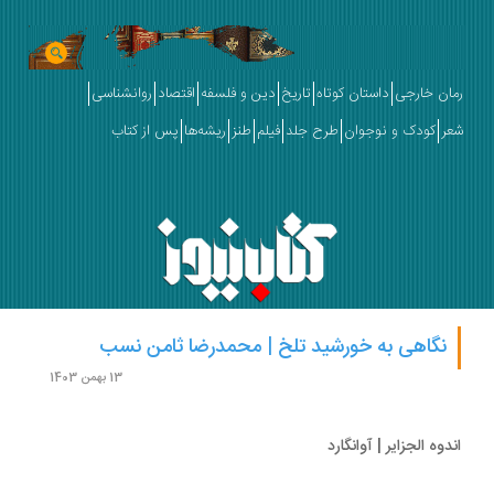
ان خارجی
داستان کوتاه
تاریخ
دین و فلسفه
اقتصاد
روانشناسی
ر
کودک و نوجوان
طرح جلد
فیلم
طنز
ریشه‌ها
پس از کتاب
نگاهی به خورشید تلخ | محمدرضا ثامن نسب
13 بهمن 1403
دوه الجزایر | آوانگارد