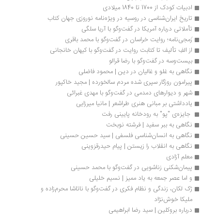
ادبیات کودک از 1700 تا 1840 میلادی
تاریخ ایران‌شناسی در روسیه در ویژه‌نامه نوروزی جهان کتاب
تأملاتی درباره آمریکا در گفت‌وگو با آریا سلگی
زَمجی­‌نامه؛ روایت خراسان در گفت‌وگو با محمد باقری
از الفِ تألیف تا کتابت روایت در گفت‌وگو با کیهان خانجانی
بیست‌وسه در گفت‌وگو با رضا قرالو
نگاهی به غلو و غالیان در دین | محمود فاضلی
پیرامون روزگار سپری شده مردم سالخورده | مجید خاکپور
شهر و دیوارهای دمدمی در گفت‌وگو با مهدی غبرائی
یادداشتی بر مبانی هنری طراشعر | مانیا میرزایی
 جایزه‌ی "پو" به رودخانه‌ پایینی رفت
نگاهی به ببر سفید | فرشته نوبخت
نگاهی به انسان‌شناسی فلسفی | سید حسین حسینی
نگاهی به انقلاب را زیستن | پیام حیدرقزوینی
معلم آزادی
پیمان‌شکنی زناشویی در گفت‌وگو با محمد حسینی
و اما عصر جمعه به یاد ممیز | نسیم خلیلی
ژک لکان، زندگی و نظام فکری در گفت‌وگو با ناتاشا محرم‌زاده و 
ملیکا خوش‌‌نژاد 
درباره بروکلین | سید رضا ابراهیمی