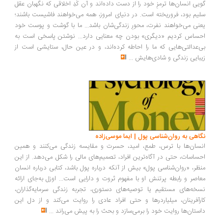
یی انسان‌ها ترمزِ خود را از دست داده‌اند و آن کُدِ اخلاقی که نگهبان عقل
یم بود، فروریخته است. در دنیای امروز، همه می‌خواهند فاشیست باشند؛
نی می‌خواهند نفرت، محورِ زندگی‌شان باشد... ما با گوشت و پوست خود
ساس کردیم «دیگری» بودن چه معنایی دارد... نوشتن پاسخی است به
‌عدالتی‌هایی که ما را احاطه کرده‌اند، و در عین حال، ستایشی است از
بایی زندگی و شادی‌هایش
...
اهی به روان‌شناسی پول | ایما موسی‌زاده
سان‌ها با ترس، طمع، امید، حسرت و مقایسه زندگی می‌کنند و همین
ساسات، حتی در آگاه‌ترین افراد، تصمیم‌های مالی را شکل می‌دهد. از این
ظر، «روان‌شناسی پول» بیش از آنکه درباره پول باشد، کتابی درباره انسان
اصر و رابطه پرتنش او با مفهوم ثروت و دارایی است... اوزل به‌جای ارائه
خه‌های مستقیم یا توصیه‌های دستوری، تجربه زندگی سرمایه‌گذاران،
رآفرینان، میلیاردرها و حتی افراد عادی را روایت می‌کند و از دل این
ستان‌ها روایت خود را برمی‌سازد و بحث را به پیش می‌راند
...