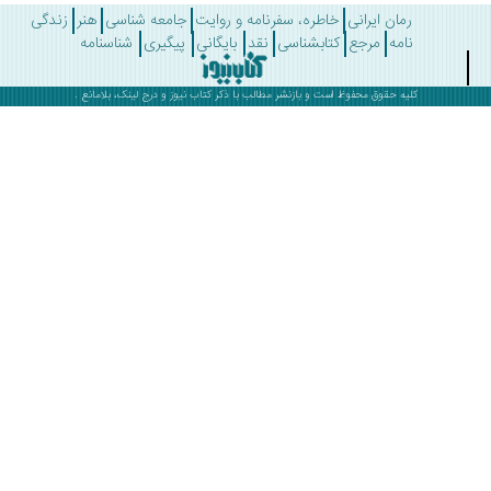
رمان ایرانی
خاطره، سفرنامه و روایت
جامعه شناسی
هنر
زندگی
نامه
مرجع
کتابشناسی
نقد
بایگانی
پیگیری
شناسنامه
کلیه حقوق محفوظ است و بازنشر مطالب با ذکر
کتاب نیوز
و درج لینک، بلامانع .