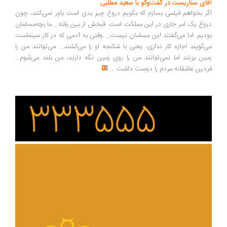
ای سناریست در گفت‌وگو با سعید مطلبی
ر بخواهم فیلمی بسازم که بگویم دروغ چیز بدی است باور نمی‌کنند، چون
وغ یک امر جاری در این مملکت است. قبحش از بین رفته... ما بچه‌مسلمان
دیم. اما می‌گفتند این مسلمان نیست... وقتی به آدمی که در کار سینماست
‌گویند اجازه کار نداری، یعنی با شکنجه او را می‌کشند... می‌توانند من را
ین بزنند اما نمی‌توانند من را روی زمین نگه دارند، من بلند می‌شوم...
دین عاشقانه مردم را دوست داشت
...