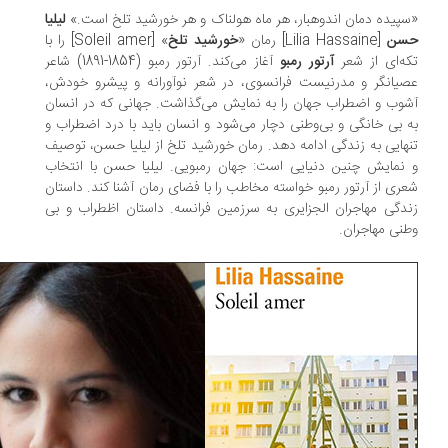
پیده دمان اندوهبار، هر ماه هولناک و هر خورشید تلخ است.»
لیلیا
سن
[Lilia Hassaine] رمان «
خورشید تلخ
» [Soleil amer] را با
ه‌ای از شعر
آرتور‌ رمبو
آغاز می‌کند. آرتور رمبو (1854-1891) شاعر
یانگر و مدرنیست فرانسوی، در شعر نوآورانه و پیشرو خودش،
وب و اضطراب جهان را به نمایش می‌گذاشت. جهانی که در انسان
 بی خانگی و بی‌وطنی دچار می‌شود و انسان باید با درد اضطراب و
هایی به زندگی ادامه دهد. رمان خورشید تلخ ‌‌از لیلیا حسن، توصیف
نمایش چنین دنیایی است: جهان رمبویی. لیلیا حسن با انتخاب
ری از آرتور رمبو خواسته مخاطب را با فضای رمان آشنا کند. داستان
دگی مهاجران الجزایری به سرزمین فرانسه. داستان اظطراب و بی
نی مهاجران.