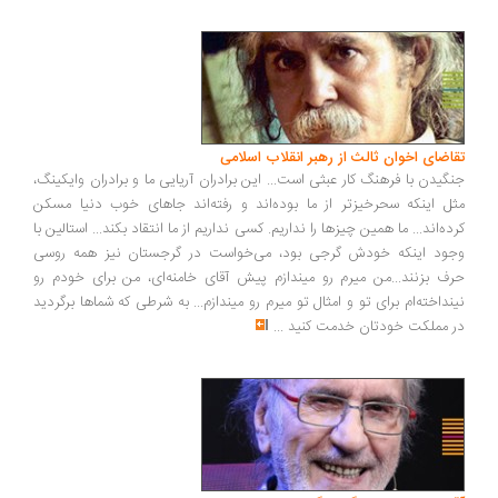
اضای اخوان ثالث از رهبر انقلاب اسلامی
گیدن با فرهنگ کار عبثی است... این برادران آریایی ما و برادران وایکینگ،
ل اینکه سحرخیزتر از ما بوده‌اند و رفته‌اند جاهای خوب دنیا مسکن
ده‌اند... ما همین چیزها را نداریم. کسی نداریم از ما انتقاد بکند... استالین با
ود اینکه خودش گرجی بود، می‌خواست در گرجستان نیز همه روسی
ف بزنند...من میرم رو میندازم پیش آقای خامنه‌ای، من برای خودم رو
نداخته‌ام برای تو و امثال تو میرم رو میندازم... به شرطی که شماها برگردید
 مملکت خودتان خدمت کنید
...