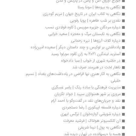
جورج اورول آس و پاس در پاریس و لندن
نگاهی به بیوه‌ها | مونا رستا 
نگاهی به کتاب ایران در تاریخ جهان | مریم گودرزی
نقدی بر شب طاهره | پویا رفویی
درباره مردگان جزیره‌ موریس | کاوه فولادی نسب
نگاهی به تابستان مرگ و معجزه | سعید خزایی
درباره کلاف آرزوها | نیره رحمانی
یادداشتی بر لوکیس و چند داستان دیگر | سعیده امین‌زاده
آسترید لیندگرن 2021 به ژان کلود مورلوا رسید
در حاشیه شهری از خواب | سبا دادخواه
ناهار لخت در هیرمند صرف شد
نگاهی به آثار هنری نها الراضی در یادداشت‌های بغداد | نسیم 
خلیلی
مدیریت فرهنگی با ساده رنگ | یاسر عسگری
مروری بر شهر همنوازان سپید | جواد لگزیان
نقد و جریان‌های نقد در گفت‌وگو با احمد آرام
درباره فلسفه اپیکوری | رضا دستجردی
درباره شورشی آوازه‌خوان | نرگس ابهری
آن کلکسیونر هولناک | فرشید معرفت
نگاهی به پول | نیما شریفی
هسه با «رسهالده» در تهران دیده شد