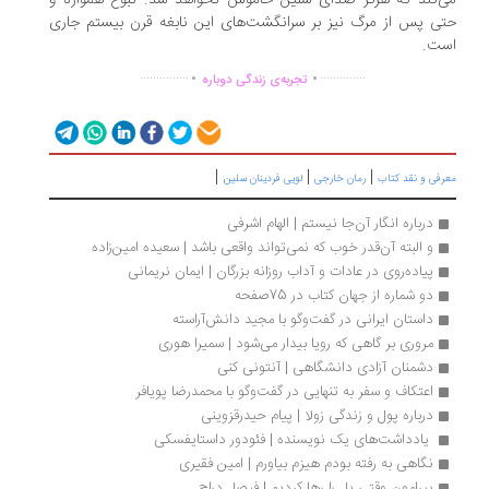
‌کند که هرگز صدای سلین خاموش نخواهد شد. نبوغ همواره و
ی پس از مرگ نیز بر سرانگشت‌های این نابغه قرن بیستم جاری
ست.
.
.
...............
..............
تجربه‌ی زندگی دوباره
|
|
|
رفی و نقد کتاب
رمان خارجی
لویی فردینان سلین
درباره انگار آن‌جا نیستم | الهام اشرفی
و البته آن‌قدر خوب که نمی‌تواند واقعی باشد | سعیده امین‌زاده
پیاده‌روی در عادات و آداب روزانه بزرگان | ایمان نریمانی
دو شماره از جهان کتاب در 75صفحه
داستان ایرانی در گفت‌وگو با مجید دانش‌آراسته 
مروری بر گاهی که رویا بیدار می‌شود | سمیرا هوری
دشمنان آزادی دانشگاهی | آنتونی كنی
اعتکاف و سفر به تنهایی در گفت‌وگو با محمدرضا پویافر
درباره پول و زندگی زولا | پیام حیدرقزوینی
 یادداشت‌های یک نویسنده | فئودور داستایفسکی
نگاهی به رفته بودم هیزم بیاورم | امین فقیری
پیرامون وقتی پل را رها کردیم | فیصل دراج