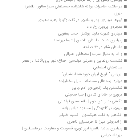
در حاشیه خاطرات روزانه شاهزاده حسینقلی میرزا سالور | طاهره 
مهری
فهم‌ها درباره‌ی پدر و مادری در گفت‌وگو با زهره سعیدی
معجزه‌ی پروین رخ داد 
درباره‌ی شهرت مارک رولندز | حامد یعقوبی
پیرامون هفت داستان ناخمن | شيما بهره‌مند
داستان شام در ۹۲ صفحه
و اما به دنبال سراب | مصطفی اعتزالی
نشست رونمایی و معرفی مهندسی اجماع؛ فهم پروپاگاندا در عصر 
رسانه‌های اجتماعی
 بررسی "تاریخ ایران دوره هخامنشیان" 
درباره ایده عالی مستدام | مارال مختارزاده
شکستن یک زنجیره‌ی آدم ربایی
مروری بر خانه‌ی شادی | صبا صحبتی
نگاهی به والدن دوم | طه‌حسین فراهانی ‭
مروری بر کاج‌زدگی | مسعود عباس زاده
 نگاهی به نفت هیکسون | نسیم خلیلی
از اندرونی میرزا تا حرمسرای ناصری
پیرامون بیانیه بالفور؛ امپراتوری، قیمومت و مقاومت در فلسطین | 
مهرداد دیلمی