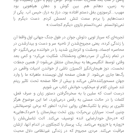
سی از شب بعد همان‌جا افتاده بودم. گوش چپم با خون چسبیده بود
ه زمین، دهانم هم. بین گوش و دهان هیاهویی بود
یب...کرسوزون بغل دستم افتاده بود، دراز به دراز، خیس آب. یکی از
ست‌هایم را بردم سمت تنش. لمسش کردم. دست دیگرم را
ی‌توانستم. نمی‌دانستم بازوی دیگرم کجاست.»
ربه‌ای که سرباز لویی دتوشِ جوان در طول جنگ جهانی اول واقعا آن
 زندگی کرده، یعنی مجروح‌شدن از ناحیه سر و دست و بیدارشدن در
اصره اجساد، وحشت و انزجاری شدید را در خواننده برمی‌انگیزد -او
 تمام زندگی از سردردهای وحشتناک شکایت می‌کرد- و کمی بعد
تی توسط انگلیسی‌ها به بیمارستان منتقل می‌شود؛ از همین جملات
ست، دوزِ هیجان‌انگیز اکسیژن ناشی از خواندن ادبیات واقعی در
‌ها جاری می‌شود. از همان صفحه اول نویسنده ماهرانه ما را وارد
جهان مسحورکننده‌اش می‌کند و بیش از 150 صفحه تحت تاثیر ریتم
د ضربان کلام او میخکوب خوانش کتاب می شویم.
ست است که سلین با به سخره‌گرفتن دستور زبان و صرف فعل،
مات را در حالت مستی به رقص درمی‌آورد، اما این موضوع هرگز
ثیری بر ریتم یا تکنیک‌های روایی ندارد؛ آنطور که برخی توصیفاتش
ین است: سربازان بی‌حرکت روی تخت بیمارستان را «مردک‌هایی»
 «درحال خودارضایی اند» توصیف می‌کند. آلت تناسلی‌شان را
وبار» یا «زوزو» می‌نامد. یک پرستار با کنجکاوی در اندام آنها، ازشان
اقبت می‌کند. مردی مجروح که در زندگی غیرنظامی دلال محبت