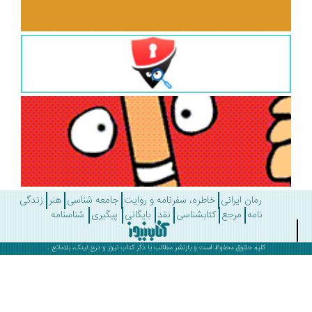
رمان ایرانی
خاطره، سفرنامه و روایت
جامعه شناسی
هنر
زندگی
نامه
مرجع
کتابشناسی
نقد
بایگانی
پیگیری
شناسنامه
کلیه حقوق محفوظ است و بازنشر مطالب با ذکر
کتاب نیوز
و درج لینک، بلامانع .