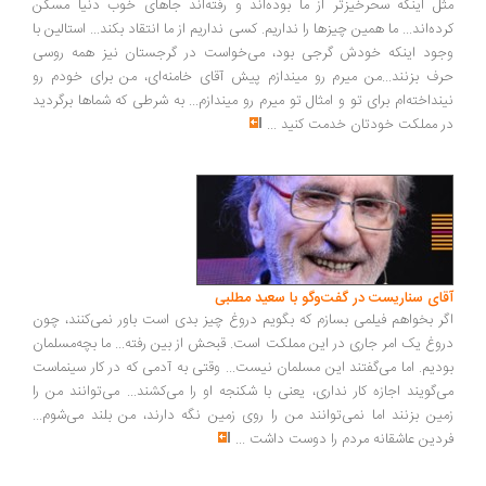
ل اینکه سحرخیزتر از ما بوده‌اند و رفته‌اند جاهای خوب دنیا مسکن
ده‌اند... ما همین چیزها را نداریم. کسی نداریم از ما انتقاد بکند... استالین با
ود اینکه خودش گرجی بود، می‌خواست در گرجستان نیز همه روسی
ف بزنند...من میرم رو میندازم پیش آقای خامنه‌ای، من برای خودم رو
نداخته‌ام برای تو و امثال تو میرم رو میندازم... به شرطی که شماها برگردید
 مملکت خودتان خدمت کنید
...
ای سناریست در گفت‌وگو با سعید مطلبی
ر بخواهم فیلمی بسازم که بگویم دروغ چیز بدی است باور نمی‌کنند، چون
وغ یک امر جاری در این مملکت است. قبحش از بین رفته... ما بچه‌مسلمان
دیم. اما می‌گفتند این مسلمان نیست... وقتی به آدمی که در کار سینماست
‌گویند اجازه کار نداری، یعنی با شکنجه او را می‌کشند... می‌توانند من را
ین بزنند اما نمی‌توانند من را روی زمین نگه دارند، من بلند می‌شوم...
دین عاشقانه مردم را دوست داشت
...