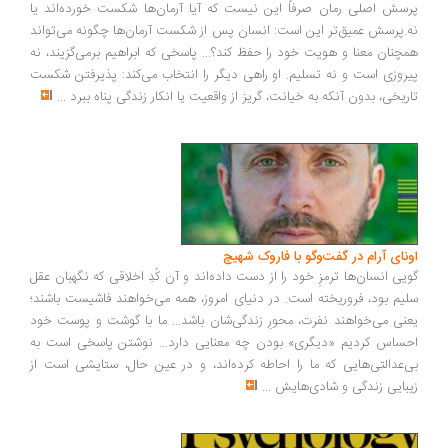
سش اصلی رمان صرفاً این نیست که آیا آرمان‌ها شکست خورده‌اند یا
.پرسش عمیق‌تر این است: انسان پس از شکست آرمان‌ها چگونه می‌تواند
چنان معنا و هویت خود را حفظ کند؟... پاسخی که ابراهیم برمی‌گزیند، نه
روزی است و نه تسلیم. او راهی دیگر را انتخاب می‌کند: پذیرفتن شکست
ریخی، بدون آنکه به خیانت، گریز از واقعیت یا انکار زندگی پناه ببرد
...
ونای آرام در گفت‌وگو با فاروک شهیچ
یی انسان‌ها ترمزِ خود را از دست داده‌اند و آن کُدِ اخلاقی که نگهبان عقل
یم بود، فروریخته است. در دنیای امروز، همه می‌خواهند فاشیست باشند؛
نی می‌خواهند نفرت، محورِ زندگی‌شان باشد... ما با گوشت و پوست خود
ساس کردیم «دیگری» بودن چه معنایی دارد... نوشتن پاسخی است به
‌عدالتی‌هایی که ما را احاطه کرده‌اند، و در عین حال، ستایشی است از
بایی زندگی و شادی‌هایش
...