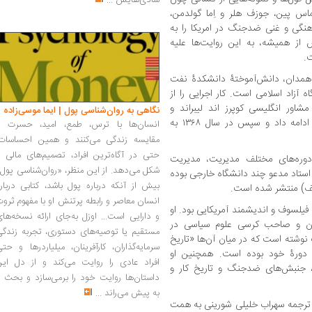
شادی‌هایش
...
ماس پین، جوزف هلر و اِما گولدمن،
هنگی و غنی ضدجنگ در امریکا را به
از همیشه، به این روایت‌ها علیه
ت.
یلی شورینی، زادۀ زمستان ۱۳۲۹ در همدان، دانش‌آموختۀ دانشکدۀ نفت
 آزاد اسلامی است. کار اجرایی را از
شاور انگلیسی کوپرز اند لیبراند و
نگاهی به روان‌شناسی پول | ایما موسی‌زاده
شرکت‌های تولیدی بخش خصوصی و دولتی ادامه داد و سپس در سال ۱۳۶۸ به
انسان‌ها با ترس، طمع، امید، حسرت و
مقایسه زندگی می‌کنند و همین احساسات،
حتی در آگاه‌ترین افراد، تصمیم‌های مالی ر
وره‌های مختلف مدیریت، مدیریت
شکل می‌دهد. از این منظر، «روان‌شناسی پول
استاد مدعو چند دانشگاه خارجی بوده
بیش از آنکه درباره پول باشد، کتابی دربار
انسان معاصر و رابطه پرتنش او با مفهوم ثرو
شنامه‌نویس، فیلسوف و اندیشمند آمریکایی بود. او
و دارایی است... اوزل به‌جای ارائه نسخه‌ها
لمان و صاحب کرسی علوم سیاسی در
مستقیم یا توصیه‌های دستوری، تجربه زندگی
نوشته است که در میان آن‌ها «تاریخ
سرمایه‌گذاران، کارآفرینان، میلیاردرها و حت
 دورۀ خود بوده است. همچنین او
افراد عادی را روایت می‌کند و از دل این
، جنبش‌های ضدجنگ و تاریخ کار و
داستان‌ها روایت خود را برمی‌سازد و بحث ر
به پیش می‌راند
...
ا ترجمه سهراب خلیلی شورینی به همت