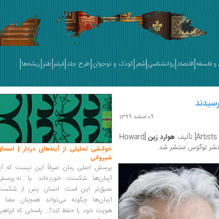
و فلسفه
اقتصاد
روانشناسی
شعر
کودک و نوجوان
طرح جلد
فیلم
طنز
ریشه‌ها
رسیدند
09 اسفند 1399
هوارد زین
[Howard
نشر لوگوس منتشر شد.
خوانشی تحلیلی از آینه‌های دردار | اسحاق
شیروانی
پرسش اصلی رمان صرفاً این نیست که آیا
آرمان‌ها شکست خورده‌اند یا نه.پرسش
عمیق‌تر این است: انسان پس از شکست
آرمان‌ها چگونه می‌تواند همچنان معنا و
هویت خود را حفظ کند؟... پاسخی که ابراهی