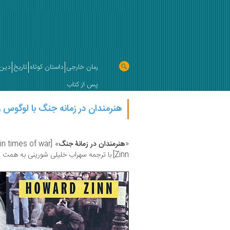
رمان خارجی
داستان کوتاه
تاریخ
دین 
پس از کتاب
هنرمندان در زمانه جنگ با لوگوس 
«
هنرمندان در زمانۀ جنگ
» [Artists in times of war] تألیف
Zinn]
با ترجمه سهراب خلیلی شورینی به همت 