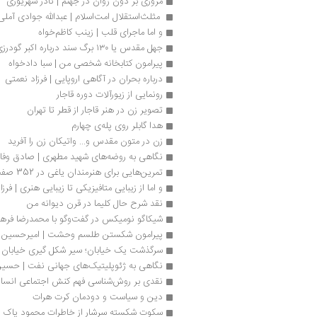
مروری بر دون ژوان در جهنم | نادر شهریوری 
 مثلث‌استقلال امت‌اسلام | عبدالله جوادی آملی 
و اما ماجرای قلب | زینب کاظم‌خواه
جهل مقدس یا ۱۳۰ برگ سند درباره اکبر گودرزی و گروهک فرقان
پیرامون کتابخانه شخصی من | سبا دادخواه
درباره بحران در آگاهی اروپایی | فرزاد نعمتی
رونمایی از زیورآلات دوره قاجار
تصویر زن در هنر قاجار از قطر تا تهران
هدا گابلر روی پله‌ی چهارم
زن در متون مقدس و... واتیکان زن را آفرید
نگاهی به روضه‌های شهید مطهری | صادق وفا
تمرین‌هایی برای هنرمندان یاغی در 352 صفحه
و اما از زیبایی متافیزیکی تا زیبایی هنری | فرز
نقد شرح حال کلیما در قرن دیوانه من 
شیکاگو نومیکس در گفت‌وگو با محمدرضا فرها
پیرامون شکستن طلسم وحشت | امیرحسین 
سرگذشت یک خیابان؛ سیر شکل گیری خیابان 
نگاهی به ژئوپلیتیک‌های جهانی نفت | حسین
نقدی بر روش‌شناسی فهم کنش اجتماعی انسان 
دین و سیاست و دودمان کرت هرات
سکوت شکسته سرشار از خاطرات محمود پاک ن