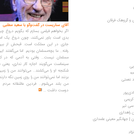
آقای سناریست در گفت‌وگو با سعید مطلبی
اگر بخواهم فیلمی بسازم که بگویم دروغ چی
بدی است باور نمی‌کنند، چون دروغ یک امر
جاری در این مملکت است. قبحش از بین
رفته... ما بچه‌مسلمان بودیم. اما می‌گفتند ای
مسلمان نیست... وقتی به آدمی که در کار
سینماست می‌گویند اجازه کار نداری، یعنی ب
یی
شکنجه او را می‌کشند... می‌توانند من را زمی
بزنند اما نمی‌توانند من را روی زمین نگه دارند
اد نعمتی
من بلند می‌شوم... فردین عاشقانه مردم را
دوست داشت
...
دی‌پور
کریمی
سی تیر
 راهداری
| جهانگیر معینی علمداری
ژاد