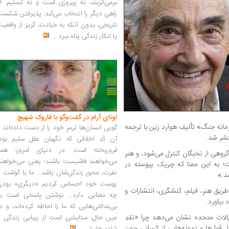
برمی‌گزیند، نه پیروزی است و نه تسلیم. ا
راهی دیگر را انتخاب می‌کند: پذیرفتن شکس
تاریخی، بدون آنکه به خیانت، گریز از واقعی
یا انکار زندگی پناه ببرد
...
اونای آرام در گفت‌وگو با فاروک شهیچ‭
مانه جنگ» تألیف هوارد زین با ترجمه
گویی انسان‌ها ترمزِ خود را از دست داده‌اند 
شر شد.
آن کُدِ اخلاقی که نگهبان عقل سلیم بود،
فروریخته است. در دنیای امروز، همه
هی از نخبگان کنترل می‌شود، و هنر
می‌خواهند فاشیست باشند؛ یعنی می‌خواهند
 به این معنا که چریک پیوسته در
نفرت، محورِ زندگی‌شان باشد... ما با گوشت 
د.»
پوست خود احساس کردیم «دیگری» بودن
طریق هنر، فیلم، کنشگری، انتشارات و
چه معنایی دارد... نوشتن پاسخی است به
 بیاورد.
بی‌عدالتی‌هایی که ما را احاطه کرده‌اند، و د
الات متحده نشان می‌دهد چرا «نقدِ
عین حال، ستایشی است از زیبایی زندگی و
 قول‌ها و نمونه‌هایی از کسانی چون