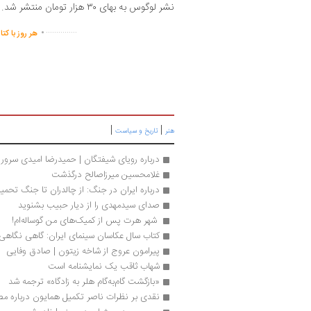
نشر لوگوس به بهای ۳۰ هزار تومان منتشر شد.
.
...............
هر روز با کت
|
|
هنر
تاریخ و سیاست
درباره رویای شیفتگان | حمیدرضا امیدی سرور
غلامحسین میرزاصالح درگذشت
درباره ایران در جنگ: از چالدران تا جنگ تحمیل
صدای سید‌مهدی را از دیار حبیب بشنوید
 شهر هرت پس از کمیک‌های من‌ گوساله‌ام! 
کتاب سال عکاسان سینمای ایران: گاهی نگاهی
پیرامون عروج از شاخه زیتون | صادق وفایی
شهاب ثاقب یک نمایشنامه است 
«بازگشت گام‌به‌گام هلر به زادگاه» ترجمه شد
نقدی بر نظرات ناصر تکمیل همایون درباره 