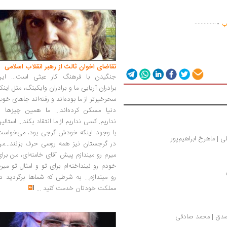
.
..............
اب
تقاضای اخوان ثالث از رهبر انقلاب اسلامی
جنگیدن با فرهنگ کار عبثی است... این
برادران آریایی ما و برادران وایکینگ، مثل اینک
سحرخیزتر از ما بوده‌اند و رفته‌اند جاهای خو
دنیا مسکن کرده‌اند... ما همین چیزها را
نداریم. کسی نداریم از ما انتقاد بکند... استالی
با وجود اینکه خودش گرجی بود، می‌خواست
ی | ماهرخ ابراهیم‌پور
در گرجستان نیز همه روسی حرف بزنند...من
میرم رو میندازم پیش آقای خامنه‌ای، من برا
خودم رو نینداخته‌ام برای تو و امثال تو میر
رو میندازم... به شرطی که شماها برگردید د
مملکت خودتان خدمت کنید
...
مصدق | محمد صادقی