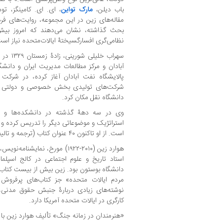
باب دیلن،
مارک تواین
، ای. ای. کامینگز، تو
مقاله‌های زین در این مجموعه، روایت‌های فر
بحث گذاشته، نشان می‌دهند که امروز بیش 
نظامی‌گری افسارگسیختۀ ایالات‌متحده نیاز اس
سهراب خل
آبادان و مرکز مطالعات مدیریت ایران و دانشگاه
پالایشگاه نفت آبادان آغاز کرده، در شرکت م
دانشگاه نقل مکان کرد.
وی در سه دهۀ گذشته در دانشکده‌ها و د
استراتژیک و موضوعاتی دیگر را تدریس کرده و 
است. از او تاکنون ۴۰ عنوان کتاب (ترجمه و تالیف) منتشر شده است.
هوارد زین (۲۰۱۰-۱۹۲۲) مورخ، نمای
استاد تاریخ و علوم اجتماعی در کالج اسپ
دانشگاه بوستون بود. زین بیش از بیست کتاب 
مردم ایالات متحده» جز کتاب‌های پرفروش
نوشته‌های زیادی دربارۀ جنبش حقوق مدنی
کارگری در ایالات متحده آمریکا دارد.
«هنرمندان در زمانه جنگ» تألیف هوارد زین ب