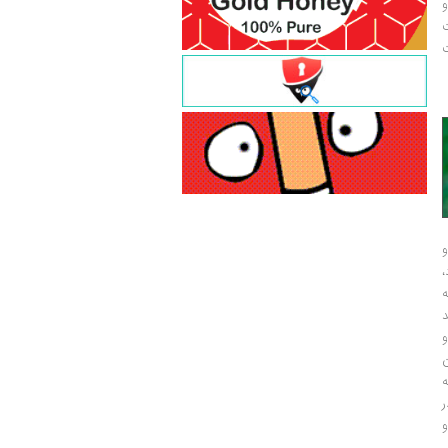
و
ت
ت
و
و
ر