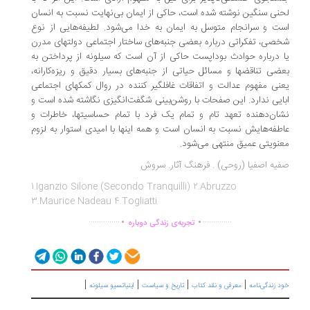
نی سنگین نوشته شده است، حاکی از ایمان بی‌نهایت نسبت به انسان
ت و سرانجام متوسل به ایمان به خدا می‌شود. لطیفه‌هایی از نوع
صی، تفکراتی درباره بعضی جنبه‌های ساختار اجتماعی دولتهای مدرن
 درباره حوادث بوداپست حاکی از آن است که سیلونه از پرداختن به
ضی تناقضها و مسائل حیاتی از جنبه‌های بسیار دقیق و ریزه‌کارانه،
نی مفهوم عدالت و اتفاقات غافلگیر کننده در روال کمکهای اجتماعی
ایی ندارد. این صفحات با روشن‌بینی شگفت‌انگیزی نگاشته شده است و
ان‌دهنده تعهد تام و تمام یک فرد با تمام حساسیتها، خاطرات و
طفه‌هایش نسبت به انسان است و همه اینها با امیدی استوار به لزوم
نویتی عمیق منتهی می‌شود.
یه اصفیا (روحی) . فرهنگ آثار. سروش
1.Iganzio Silone (Secondo Tranquilli) 2.Abruzzo
3.Maurice Nadeau 4.Togliatti
.
.
...............
..............
تجربه‌ی زندگی دوباره
|
|
|
|
د زندگی‌نامه
معرفی و نقد کتاب
تاریخ و سیاست
اینیاتسیو سیلونه