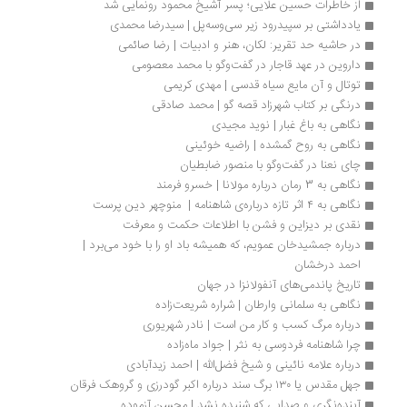
از خاطرات حسین علایی؛ پسر آشیخ محمود رونمایی شد
یادداشتی بر سپیدرود زیر سی‌و‌سه‌پل | سیدرضا محمدی
در حاشیه حد تقریر: لکان، هنر و ادبیات | رضا صائمی
داروین در عهد قاجار در گفت‌وگو با محمد معصومی
توتال و آن مایع سیاه قدسی | مهدی کریمی
درنگی بر کتاب شهرزاد قصه گو | محمد صادقی
نگاهی به باغ غبار | نوید مجیدی
نگاهی به روح گمشده | راضیه خوئینی
چای نعنا در گفت‌وگو با منصور ضابطیان
نگاهی به 3 رمان درباره مولانا | خسرو فرمند
نگاهی به ۴ اثر تازه درباره‌ی شاهنامه |  منوچهر دین پرست
نقدی بر دیزاین و فشن با اطلاعات حکمت و معرفت
درباره جمشیدخان عمویم، که همیشه باد او را با خود می‌برد | 
احمد درخشان
تاریخ پاندمی‌های آنفولانزا در جهان
نگاهی به سلمانی وارطان | شراره شریعت‌زاده
درباره مرگ کسب‌ و کار من است | نادر شهریوری
چرا شاهنامه فردوسی به نثر | جواد ماه‌زاده
درباره علامه نائینی و شیخ فضل‌الله | احمد زیدآبادی
جهل مقدس یا ۱۳۰ برگ سند درباره اکبر گودرزی و گروهک فرقان
آینده‌نگری و صدایی که شنیده نشد | محسن آزموده