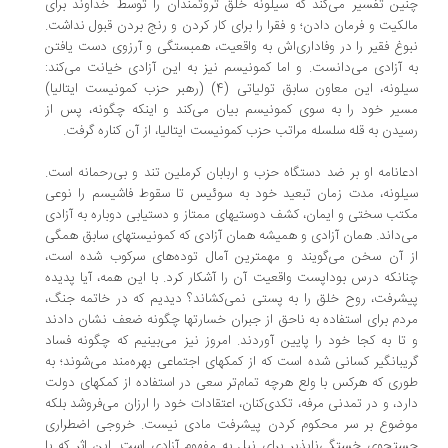
ین تفسیر می‌کند که سیلونه خلق ثروتمندان را توسط خداوند برای
لکیت و فرمان دادن؛ و فقرا را برای کار کردن و رنج بردن قبول نداشت.
وغ فقیر را در وفاداری‌اش به واقعیت، همبستگی و آرزوی دست یافتن
 آزادی می‌دانست. و اما کمونیسم نیز به این آزادی خیانت می‌کند:
سیلونه، این معاون سابق تولیاتی (4) (رهبر حزب کمونیست ایتالیا)
یر خود را به سوی کمونیسم بیان می‌کند و اینکه چگونه، پس از
یدن به قله سلسله مراتب حزب کمونیست ایتالیا، از آن کناره گرفت.
عانامه او بر ضد دستگاه حزب و اربابان کرملین تند و بی‌رحمانه است.
لونه، مدت زمان تبعید خود به سوئیس تا سقوط فاشیسم را نوعی
تب سختی و ایمان، کشف دوستیهای ممتاز و دستیابی دوباره به آزادی
‌داند. همان آزادی و همیشه همان آزادی که کمونیستهای سابق همگی
 آن سخن می‌گویند و مهمترین آمال توده‌های سرکوب شده است،
انکه درس بوداپست واقعیت آن را آشکار کرد. با این همه، آیا پدیده
شرفت، روح خلق را به پستی نمی‌کشاند؟ دیدیم که در خاتمه جنگ،
دم برای استفاده به ناحق از جبران خسارتها چگونه ضعف نشان دادند
تا به کجا خود را پایین آوردند. امروز نیز می‌بینیم که چگونه فساد
یبانگیر کسانی شده است که از کمکهای اجتماعی بهره‌مند می‌شوند؛ به
ری که هرکس با ولع هرچه تمام‌تر سعی در استفاده از کمکهای دولت
رد، و در تمدنی مرفه، تکدی‌کنان، اعتقادات خود را ارزان می‌فروشد بلکه
ضوع بر سر محکوم کردن پیشرفت مادی نیست. خروجی اضطراری
تجوی خستگی‌ناپذیر برای نیل به مفهوم آزادی است. این اثر که با