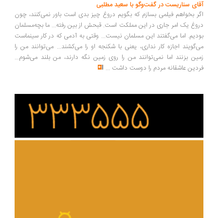
ای سناریست در گفت‌وگو با سعید مطلبی
ر بخواهم فیلمی بسازم که بگویم دروغ چیز بدی است باور نمی‌کنند، چون
وغ یک امر جاری در این مملکت است. قبحش از بین رفته... ما بچه‌مسلمان
دیم. اما می‌گفتند این مسلمان نیست... وقتی به آدمی که در کار سینماست
‌گویند اجازه کار نداری، یعنی با شکنجه او را می‌کشند... می‌توانند من را
ین بزنند اما نمی‌توانند من را روی زمین نگه دارند، من بلند می‌شوم...
دین عاشقانه مردم را دوست داشت
...