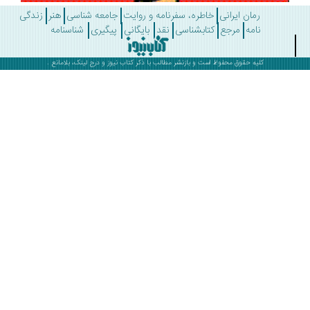
رمان ایرانی
خاطره، سفرنامه و روایت
جامعه شناسی
هنر
زندگی
نامه
مرجع
کتابشناسی
نقد
بایگانی
پیگیری
شناسنامه
کلیه حقوق محفوظ است و بازنشر مطالب با ذکر
کتاب نیوز
و درج لینک، بلامانع .