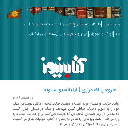
ان خارجی
داستان کوتاه
تاریخ
دین و فلسفه
اقتصاد
روانشناسی
ر
کودک و نوجوان
طرح جلد
فیلم
طنز
ریشه‌ها
پس از کتاب
خروجی اضطراری | اینیاتسیو سیلونه
27 اسفند 1384
لین حرکت او عصیان بوده است و دومین حرکت ترحم... مالکی روستایی سگ
د را به سوی دخترک خیاطی کیش می‌دهد و سگ در میدان جلوی کلیسا
ترک را در برابر چشمان شاهدانی که جرئت نمی‌کنند از او حمایت کنند، پاره
ره می‌کند... همه چیزهایی را که در مدرسه و در کتاب شرعیات به او می‌آموزند،
 مقیاس این حادثه مبتذل اندازه‌گیری می‌کند.