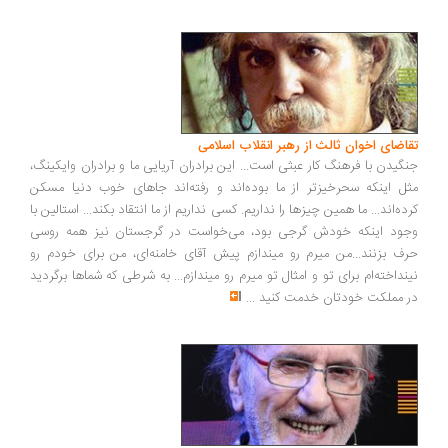
اضای اخوان ثالث از رهبر انقلاب اسلامی
گیدن با فرهنگ کار عبثی است... این برادران آریایی ما و برادران وایکینگ،
ل اینکه سحرخیزتر از ما بوده‌اند و رفته‌اند جاهای خوب دنیا مسکن
ده‌اند... ما همین چیزها را نداریم. کسی نداریم از ما انتقاد بکند... استالین با
ود اینکه خودش گرجی بود، می‌خواست در گرجستان نیز همه روسی
ف بزنند...من میرم رو میندازم پیش آقای خامنه‌ای، من برای خودم رو
نداخته‌ام برای تو و امثال تو میرم رو میندازم... به شرطی که شماها برگردید
 مملکت خودتان خدمت کنید
...