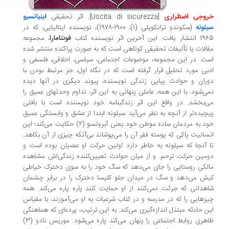
روجی اضطراری
[Uscita di sicurezza]
. اثر تحقیقی
ا
ینیاتسیو
لونه
(سکوندو ترانکویلی (1)، 1900-1978)، نویسنده ایتالیایی، که در
یافت. این آخرین اثر نویسنده کتاب
فونتامارا
، مجموعه
الات یا تألیفات تحقیقی کوتاهی است که به صورت پراکنده منتشر شده
ت. در این مجموعه، موضوعات اجتماعی، سیاسی، اخلاقی، فلسفی و
بی مورد تحلیل قرار گرفته است که در نگاه اول، جز مرتبط بودن با
ران و حوادث پیاپی زندگی نویسنده، پیوند دیگری در آنها دیده
ی‌شود. با این همه، عاملی پنهانی به این اثر، تداوم وحدتهای عمیق را
‌بخشد. در واقع این اثر زندگینامه خود نویسنده است با بافتی
چیده‌تر از آنچه به نظر می‌آید. سیلونه ابتدا از عشق و وابستگی عمیق
خود به مردمان ساده موطن خود یعنی آبروتسو (2) حکایت می‌کند؛ این
سانیت پاکی که پوسته فقر آن را می‌پوشاند بی‌آنکه چیزی از آن بکاهد.
 آنجا که سیلونه به خاطر دارد اولین حرکت او عصیان بوده است و
مین حرکت ترحم. و از میان حوادث تعیین‌کننده زندگی‌اش مشاهده
لکی روستایی را جای می‌دهد که سگ خود را به سوی دخترک خیاطی
ش می‌دهد و سگ در میدان جلو کلیسا دخترک را در برابر چشمان
هدانی که جرئت نمی‌کنند از او حمایت کنند پاره پاره می‌کند. همه
زهایی را که در مدرسه و در کتاب شرعیات به او می‌آموزند، با مقیاس
ن حادثه مبتذل اندازه‌گیری می‌کند. به این ترتیب، پرده‌ای که هماهنگی
ظاهری روابط اجتماعی را پنهان می‌کند پاره می‌شود. موریس نادو (3)