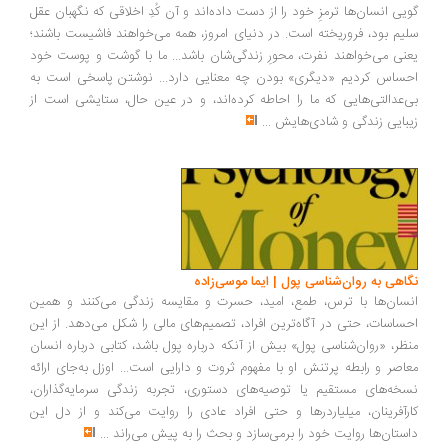
یی انسان‌ها ترمزِ خود را از دست داده‌اند و آن کُدِ اخلاقی که نگهبان عقل
یم بود، فروریخته است. در دنیای امروز، همه می‌خواهند فاشیست باشند؛
نی می‌خواهند نفرت، محورِ زندگی‌شان باشد... ما با گوشت و پوست خود
ساس کردیم «دیگری» بودن چه معنایی دارد... نوشتن پاسخی است به
‌عدالتی‌هایی که ما را احاطه کرده‌اند، و در عین حال، ستایشی است از
بایی زندگی و شادی‌هایش
...
اهی به روان‌شناسی پول | ایما موسی‌زاده
سان‌ها با ترس، طمع، امید، حسرت و مقایسه زندگی می‌کنند و همین
ساسات، حتی در آگاه‌ترین افراد، تصمیم‌های مالی را شکل می‌دهد. از این
ظر، «روان‌شناسی پول» بیش از آنکه درباره پول باشد، کتابی درباره انسان
اصر و رابطه پرتنش او با مفهوم ثروت و دارایی است... اوزل به‌جای ارائه
خه‌های مستقیم یا توصیه‌های دستوری، تجربه زندگی سرمایه‌گذاران،
رآفرینان، میلیاردرها و حتی افراد عادی را روایت می‌کند و از دل این
ستان‌ها روایت خود را برمی‌سازد و بحث را به پیش می‌راند
...