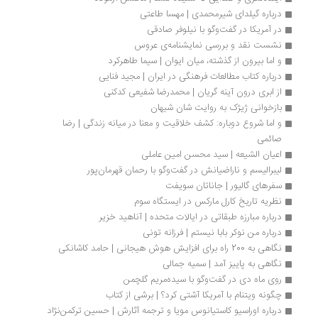
درباره گیلدای شیرمحمدی | مهسا طاعتی
در آمریکا در گفت‌وگو با نیلوفر صادقی
نشست نقد و بررسی نمایشنامه‌ی عروس
و اما بیرون از گذشته، میان ایوان | سیما طاهرکرد
درباره کتاب مطالعات فرهنگی در ایران | مجید فنایی
از ابری درون آینه گریان | محمدرضا شفیعی کدکنی
بازخوانی ژیژک به روایت شان شیهان
و اما شروع دوباره: کشف خلاقیت و معنا در میانه زندگی | رضا 
صائمی
اعیان الشیعه | سید محسن امین عاملی
لیبرالیسم و ناراضیانش در گفت‌وگو با رحمان قهرمان‌پور
سفرهای گالیور | جاناتان سویفت
نظریه تاریخ کارل مارکس در ایستگاه سوم
درباره مبارزه طبقاتی در ایالات متحده | آناهید خزیر
درباره من نوکر بابا نیستم | فرزانه تونی
نگاهی به 200 راه برای افزایش هوش هیجانی | حامد کاشانکی
نگاهی به پاییز آمد | سمیه جمالی
روی ماه دی در گفت‌وگو با سیده‌مریم گلچمن
چگونه ویتنام با آمریکا آشتی کرد؟ | برشی از کتاب
درباره اوراسیو کاستیانوس مویا و ترجمه آثارش | حسین ترکمن‌نژاد