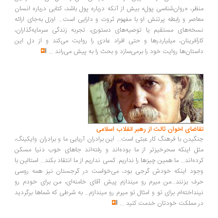
ظر، «روان‌شناسی پول» بیش از آنکه درباره پول باشد، کتابی درباره انسان
اصر و رابطه پرتنش او با مفهوم ثروت و دارایی است... اوزل به‌جای ارائه
خه‌های مستقیم یا توصیه‌های دستوری، تجربه زندگی سرمایه‌گذاران،
رآفرینان، میلیاردرها و حتی افراد عادی را روایت می‌کند و از دل این
ستان‌ها روایت خود را برمی‌سازد و بحث را به پیش می‌راند
...
اضای اخوان ثالث از رهبر انقلاب اسلامی
گیدن با فرهنگ کار عبثی است... این برادران آریایی ما و برادران وایکینگ،
ل اینکه سحرخیزتر از ما بوده‌اند و رفته‌اند جاهای خوب دنیا مسکن
ده‌اند... ما همین چیزها را نداریم. کسی نداریم از ما انتقاد بکند... استالین با
ود اینکه خودش گرجی بود، می‌خواست در گرجستان نیز همه روسی
ف بزنند...من میرم رو میندازم پیش آقای خامنه‌ای، من برای خودم رو
نداخته‌ام برای تو و امثال تو میرم رو میندازم... به شرطی که شماها برگردید
 مملکت خودتان خدمت کنید
...