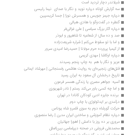
شیلاندر دچار تردید است
سه گزارش کوتاه درباره‌ نوید و نگار با صدای  نیما رئیسی
درباره جیمز جویس و همسرش نورا | جسا کریسپین
گنطره در گفت‌وگو با هادی هیالی
درباره آثار بزرگ سیاسی | علی غزالی‌فر
صد و ده سال؛ از شعاعیه تا شاهپور و ابوذر
و اما با تو سقوط می‌کنم | شراره شریعت‌زاده
از کیمیا پرورده حرم مولانا | حمیدرضا امیدی‌ سرور
درباره اوکاشا | مهدی کریمی
عزیز و نگار با هم  به چاپ پنجم رسیدند
قتل‎‌های زنجیره‌ای به روایت هاشمی رفسنجانی | مهرشاد ایمانی
تاریخ درخشان آل سعود به ایران رسید
آسیه: جواهر مصری یا زندگی همسر فرعون
و اما چه کسی باور می‌کند رستم | نادر شهریوری
 برنده جایزه ادبی کودکان کانادا در تهران
درآمدی بر ایدئولوژی با چاپ دوم 
حرکت گورشاه دوم به سوی قلمرو شاه یوناس
درباره نظام آموزشی و ساختن ایران مدرن | رضا منصوری
مروری بر ده روز با داعش | اهورا جهانیان
محمدعلی فروغی در صحنه دیپلماسی بین‌الملل