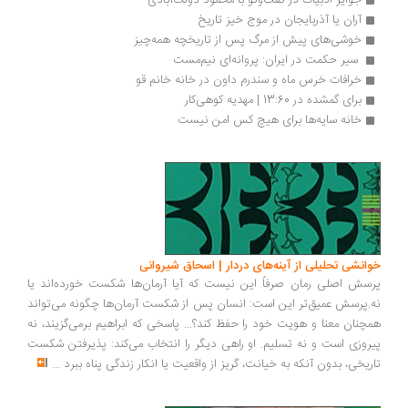
جوایز ادبیات در گفت‌وگو با محمود دولت‌آبادی
آران یا آذربایجان در موج خیز تاریخ
خوشی‌های پیش از مرگ پس از تاریخچه‌ همه‌چیز
 سیر حکمت در ایران: پروانه‌ای نیم‌مست 
خرافات خرس ماه و سندرم داون در خانه خانم قو
برای گمشده در 13:60 | مهدیه کوهی‌کار
خانه سایه‌ها برای‌ هیچ کس امن نیست
انشی تحلیلی از آینه‌های دردار | اسحاق شیروانی
سش اصلی رمان صرفاً این نیست که آیا آرمان‌ها شکست خورده‌اند یا
.پرسش عمیق‌تر این است: انسان پس از شکست آرمان‌ها چگونه می‌تواند
چنان معنا و هویت خود را حفظ کند؟... پاسخی که ابراهیم برمی‌گزیند، نه
روزی است و نه تسلیم. او راهی دیگر را انتخاب می‌کند: پذیرفتن شکست
ریخی، بدون آنکه به خیانت، گریز از واقعیت یا انکار زندگی پناه ببرد
...