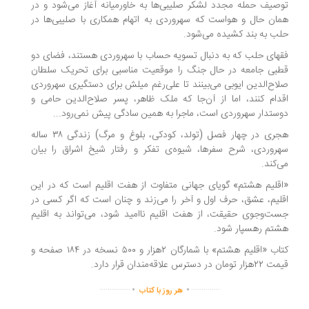
صیف حمله مجدد لشکر صلیبی‌ها به خاورمیانه آغاز می‌شود و در
ان حال و هواست که سهروردی به اتهام همکاری با صلیبی‌ها در
ب به بند کشیده می‌شود.
های حلب که به دنبال تسویه حساب با سهروردی هستند، فضای دو
بی جامعه در حال جنگ را موقعیت مناسبی برای تحریک سلطان
اح‌الدین ایوبی می‌بینند تا علی‌رغم میلش برای دستگیری سهروردی
دام کنند، اما از آن‌جا که ملک ظاهر، پسر صلاح‌الدین حامی و
ستدار سهروردی است، ماجرا به همین سادگی پیش نمی‌رود...
هجری در چهار فصل (تولد، کودکی، بلوغ و مرگ) زندگی ۳۸ ساله
روردی، شرح سفرها، شیوه‌ی تفکر و رفتار شیخ اشراق را بیان
‌کند.
قلیم هشتم» گویای جهانی متفاوت از هفت اقلیم است که در این
لیم، عشق، حرف اول و آخر را می‌زند و چنان است که اگر کسی در
ت‌وجوی حقیقت، از هفت اقلیم ناامید شود، می‌تواند به اقلیم
تم رهسپار شود.
کتاب «اقلیم هشتم» با شمارگان ۲هزار و ۵۰۰ نسخه در ۱۸۴ صفحه‌ و
ومان در دسترس علاقه‌مندان قرار دارد.
.
.
...............
..............
هر روز با کتاب