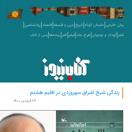
ان خارجی
داستان کوتاه
تاریخ
دین و فلسفه
اقتصاد
روانشناسی
ر
کودک و نوجوان
طرح جلد
فیلم
طنز
ریشه‌ها
پس از کتاب
زندگی شیخ اشراق سهروردی در اقلیم هشتم
24 فروردین 1400