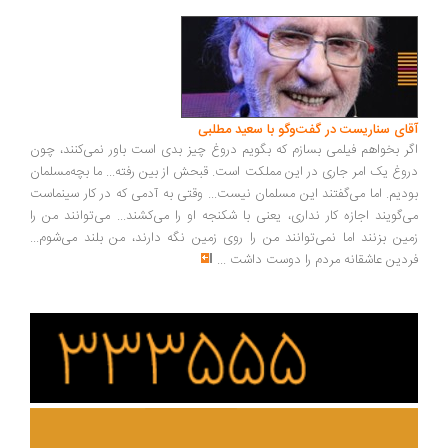
ای سناریست در گفت‌وگو با سعید مطلبی
ر بخواهم فیلمی بسازم که بگویم دروغ چیز بدی است باور نمی‌کنند، چون
وغ یک امر جاری در این مملکت است. قبحش از بین رفته... ما بچه‌مسلمان
دیم. اما می‌گفتند این مسلمان نیست... وقتی به آدمی که در کار سینماست
‌گویند اجازه کار نداری، یعنی با شکنجه او را می‌کشند... می‌توانند من را
ین بزنند اما نمی‌توانند من را روی زمین نگه دارند، من بلند می‌شوم...
دین عاشقانه مردم را دوست داشت
...