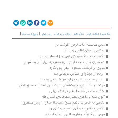
|
|
|
|
|
زار نشر و صنعت چاپ
زندگی‌نامه
کودک و نوجوان
رمان ایرانی
تاریخ و سیاست
مربی شایسته؛ دلت قرص آغوشت باز
 عکاسی باستان‌شناسی زیر آب! 
نگاهی به دستگاه گوارش نوروزی | احسان راسخی
درباره بازخوانی فاجعه اولتیماتوم روسیه به ایران | پارسا شهری
مروری بر فرمانده مسعود | زهرا چوپانکاره
 از بحران بورژوازی اسلامی رونمایی شد
 یونانی‌ها ابن‌سینا را به زبان خودشان می‌خوانند 
قرائت ایستا از دین با روشنفکری در تعارض است | احمد زیدآبادی
490 صفحه در نقد جامعه و فرهنگ ایرانی
آتون نامه یا ماجرای معمار سقاخانه‌ی اسمال طلا
نگاهی به خاطرات ناتمام شیخ مجیب‌الرحمان | آرمین منتظری
نگاهی به کمون مردگان | سعید رمضان‌پور
مروری بر گئورگ بوشنر هیلتون | بابک احمدی