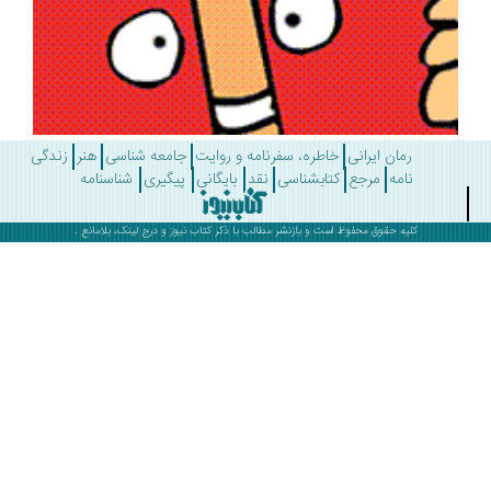
رمان ایرانی
خاطره، سفرنامه و روایت
جامعه شناسی
هنر
زندگی
نامه
مرجع
کتابشناسی
نقد
بایگانی
پیگیری
شناسنامه
کلیه حقوق محفوظ است و بازنشر مطالب با ذکر
کتاب نیوز
و درج لینک، بلامانع .