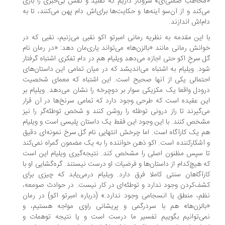
مخاطب ضمنی‌ای» سروکار داریم که تقلید و نقش بی‌خبری را بازی
‌کند و از آن‌سو آینه‌ها و حکایت‌ها برای‌اش دام پهن می‌کنند، ‌تا به
م‌اش اندازند.
 این مقدمه به نظریه رمانی امبرتو اکو نقبی می‌زنیم، نقبی که در
انش رمانی مانند «بالزن‌ها» می‌تواند یاری‌مان دهد: «در رمان نام
 سرخِ اکو حتی اجازه می‌دهد ویلیام هم در دام تفکری اشتباه گرفتار
د. ویلیام به اشتباه می‌اندیشد که در میان تمامی این داستان‌های
تمالی یکی از آنها صحیح است. این اشتباه که معمای شخصیت
ودل واقعا یک مکزیکی سوار بر دوچرخه را نشان می‌دهد. ویلیام بر
ن عقیده است که طرحی وجود دارد که تمامی سرنخ‌ها در آن قرار
‌گیرند تا راز درونی توطئه را روشن کنند و شخص توطئه‌گر را نیز
خص کنند. با این وجود این فقط یک داستان پلیسی است و ویلیام
 یک کارآگاه است. اما چرخش انتهایی نام گل سرخ نمونه‌ای دقیق
آشکارکننده است. اکو ذهن خواننده را به یک مضمون گمراه نمی‌کند
 سپس مظنون اصلی را مشخص کند. نتیجه‌گیری ویلیام این است
 هیچ‌کدام از داستان‌ها و فرضیات او درست نیستند. گره‌گشایی او با
رآگاهان سنتی کاملا فرق دارد. ویلیام درمی‌یابد که چیزی برای
ف‌کردن وجود ندارد و توطئه‌ای در کار نیست. در حوادث صومعه،
م، منطق یا انسجامی وجود ندارد.» (درباره امبرتو اکو) در رمان
الزن‌ها» هم با سردرگمی و پریشانی راوی مواجه هستیم، و
ی‌توانیم بگوییم تفسیر ما درست است و یا نتیجه توهمات و