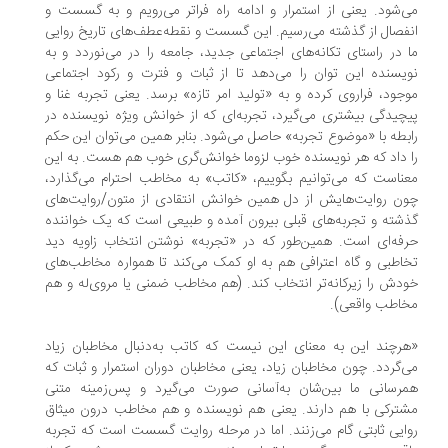
‌شود. یعنی از استمرار و ادامه راه فراتر می‌رویم و به گسست و
فصال از گذشته می‌رسیم. این گسست و نقطه‌عطف‌های تاریخ روایی
 در راستای تکانه‌های اجتماعی جدید، جامعه را در می‌نوردد و به
یسنده این توان را می‌دهد تا از ثبات و فترت و رکود اجتماعی
جود، فراروی کرده و به «‌تولید امر تازه» برسد. یعنی تجربه غنا و
چیدگی بیشتری می‌گیرد، تجربه‌ای که از خوانش ویژه نویسنده در
بطه با «‌موضوع تجربه»‌ حاصل می‌شود. بنابر همین می‌توان این حکم
 داد که هر نویسنده خوب لزوما خوانش‌گری خوب هم هست. به این
ناست که می‌توانیم بگوییم، «‌کاتب» ‌به مخاطب احترام می‌گذارد،
ون روایت‌هایش از دل همین خوانش انتقادی از متون/روایت‌های
شته و تجربه‌های قبلی بیرون آمده و طبیعی است که یک خواننده
فه‌ای است. همین‌طور که در «تجربه» نوشتن انتخاب زاویه دید
اطبی و گاه اعترافی هم به او کمک می‌کند تا همواره مخاطب‌های
دش را زیرکانه‌تر انتخاب کند. (‌هم مخاطب ضمنی یا ‌مروی‌له و هم
اطب واقعی).
رچند این به معنای این نیست که کاتب به‌دنبال مخاطبان زیاد
‌گردد. چون مخاطبان زیاد، یعنی مخاطبان دوران استمرار و ثبات که
رسانی ما بین‌شان به‌آسانی صورت می‌گیرد و پس‌ز‌مینه متنی
ترکی با هم دارند. یعنی هم نویسنده و هم مخاطب درون میثاق
ایی ثابتی گام می‌زنند. اما در مرحله روایت گسست است که تجربه