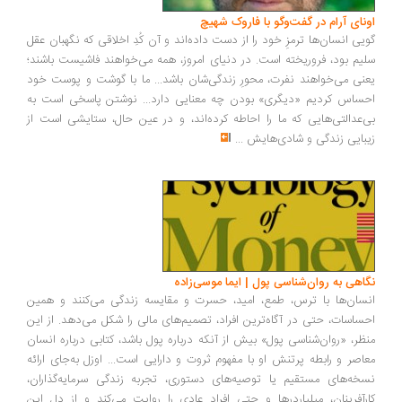
ونای آرام در گفت‌وگو با فاروک شهیچ
یی انسان‌ها ترمزِ خود را از دست داده‌اند و آن کُدِ اخلاقی که نگهبان عقل
یم بود، فروریخته است. در دنیای امروز، همه می‌خواهند فاشیست باشند؛
نی می‌خواهند نفرت، محورِ زندگی‌شان باشد... ما با گوشت و پوست خود
ساس کردیم «دیگری» بودن چه معنایی دارد... نوشتن پاسخی است به
‌عدالتی‌هایی که ما را احاطه کرده‌اند، و در عین حال، ستایشی است از
بایی زندگی و شادی‌هایش
...
اهی به روان‌شناسی پول | ایما موسی‌زاده
سان‌ها با ترس، طمع، امید، حسرت و مقایسه زندگی می‌کنند و همین
ساسات، حتی در آگاه‌ترین افراد، تصمیم‌های مالی را شکل می‌دهد. از این
ظر، «روان‌شناسی پول» بیش از آنکه درباره پول باشد، کتابی درباره انسان
اصر و رابطه پرتنش او با مفهوم ثروت و دارایی است... اوزل به‌جای ارائه
خه‌های مستقیم یا توصیه‌های دستوری، تجربه زندگی سرمایه‌گذاران،
رآفرینان، میلیاردرها و حتی افراد عادی را روایت می‌کند و از دل این