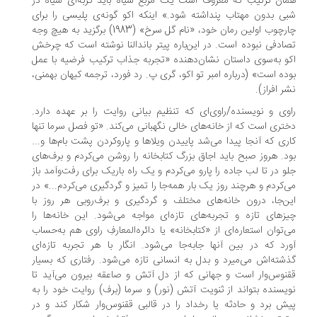
ان ترتیب که معروف است یک مربع سیاه باید گربه‌ای سیاه در
ی بدون مهتاب پنداشته شود.» اینکه اکو گونه‌ی پلیسی را برای
چارچوب اولین رمان خود، «نام گل سرخ» (1983) برگزید به هیچ وجه
ادفی نبوده است. در این‌باره پیتر باندالنا نوشته است که چرخش
و به‌سوی داستان نشان‌دهنده «تجربه جذاب ترکیب فرضیه با عمل
ده است» (درباره امبر تو اکو، گری پ. رد فورد، ترجمه کیهان بهمنی،
ر افراز).
وی و نویسنده/راوی‌ای که تنظیم بیانی روایت را بر عهده دارد.
تری است که از خانه‌های خالی نگهبانی می‌کند. «تو فصل سرما تنها
ری که آنجا پیدا می‌شد پاییدن ویلاها و پاروکردن پشت بام‌ها و...
د. هروز صبح باید اجاق بزرگ کتابخانه را روشن می‌کردم و برف‌های
و در تا لب جاده را پارو می‌کردم و یک راه باریک برای رفت‌وآمد باز
‌کردم و هرچند روز یک بار همه‌جا را تمیز و گردگیری می‌کردم...» در
ن‌جا، درون خانه‌های مختلف و گردگیری و برف‌روبی هر روز با
زهای تازه و تجربه‌های تازه‌ای مواجه می‌شود. این خانه‌ها را
‌توان استعاره‌ای از «کتابخانه» یا دائره‌المعارفِ راوی هم به‌حساب
رد که در بین آنها جابه‌جا می‌شود. انگار با هر تجربه تازه‌ای
شته‌اش می‌میرد و بدل به انسانی تازه می‌شود. رفتاری که بسیار
نوس‌وار است و جهانی که از دل آتش و صاعقه بیرون می‌آید تا
یسنده بتواند از ثنویت آتش (نور) و سرما (برف) روایت خود را به
ش برد و حادثه یا رخداد را در قالبی ققنوس‌وار شکار کند و در