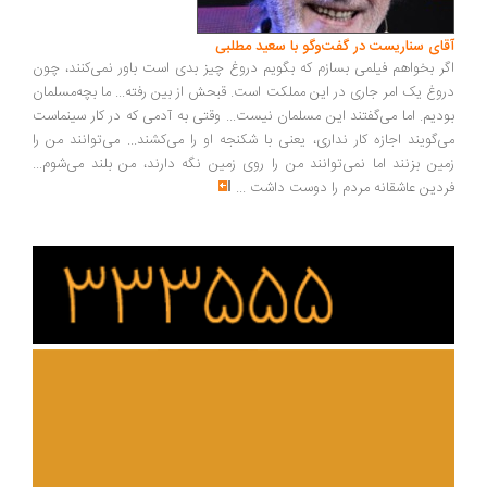
ای سناریست در گفت‌وگو با سعید مطلبی
ر بخواهم فیلمی بسازم که بگویم دروغ چیز بدی است باور نمی‌کنند، چون
وغ یک امر جاری در این مملکت است. قبحش از بین رفته... ما بچه‌مسلمان
دیم. اما می‌گفتند این مسلمان نیست... وقتی به آدمی که در کار سینماست
‌گویند اجازه کار نداری، یعنی با شکنجه او را می‌کشند... می‌توانند من را
ین بزنند اما نمی‌توانند من را روی زمین نگه دارند، من بلند می‌شوم...
دین عاشقانه مردم را دوست داشت
...