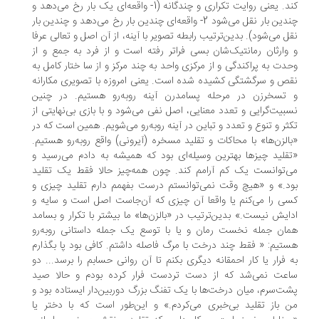
کند. یعنی روایت تکراری و چندگانه (1- واقعه‌ای یک بار رخ می‌دهد و
چندین بار نقل می‌شود 2- واقعه‌ای چندین بار رخ می‌دهد و چندین بار
ل می‌شود). بدین‌ترتیب رابطه تصویر با آینه، از آن اصل و تعالی عرفا
وارثان رمانتیک‌شان بسی فراتر رفته است و از فرد به جمع و از
دت به پراکندگی و از مرکزی واحد به چند مرکز و از سا ختار کامل به
ص و سرگشتگی کشیده شده است. یعنی امروزه با تصویری مکارانه
تسخرزن در مرحله پسامدرن آینه روبه‌رو هستیم. در چنین
بیت‌گرایی و تعدد معنایی، اصل نفی می‌شود و با بازی بی‌نهایتی از
ثر و تنوع و تعدد و تباین در آینه روبه‌رو می‌شویم. همین است که در
الزن‌ها» با محاکات و تقلید مسخره (آیرونی) واقع روبه‌رو هستیم.
قلید چیزها بهترین وسیله‌ای بود که همیشه به دادم می‌رسید و
‌توانست یک‌ کم آرامم کند. چون همه‌چیز حالا فقط یک تقلید
د.» و «هیچ وقت نمی‌توانستم درست بفهمم دارم تقلید چیزی و
ی را می‌کنم یا واقعا آن چیزی که آن‌جاست اصل است و سایه و
ایش نیست.» بدین‌ترتیب در «بالزن‌ها» ما بیشتر با تکرار و بسامد
ان جمله نخست رمان و یا با توسع یک جمله داستانی روبه‌رو
تیم: « فقط چند درخت با مرگ فاصله داشتم. کافی بود پا بگذارم
 فرار یا کار احمقانه دیگری بکنم تا آن روانی حسابم را برسد... دو
عت نمی‌شد که از دست تردست فرار کرده بودم و حالا صید
ت‌سرم، میان درخت‌ها با یک تفنگ بزرگ دوربین‌دار ایستاده بود و
 باز تقلید بی‌خبری می‌کردم.» و این‌طور است که با دختر یا