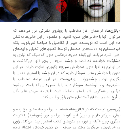
الزن‌ها
» از همان آغاز مخاطب را رویاروی نظراتی قرار می‌دهد که
‌توان آنها را «خالی‌های متن» نامید. و مقصود از این خالی‌ها به‌شکل
م این است که نویسنده خیلی از تفاصیل را صراحتا نمی‌گوید، بلکه
رمستقیم به دلالت‌های محتملی توسط تصویرهای تخیلی و ایما‌های
بی اشاره می‌کند. این‌گونه متن‌ها برعکس متون کلاسیک که نیازی به
ارکت خواننده نداشتند و چشم سریع از روی آنها می‌گذشت و
‌توانیم به آنها متون «خوانش سریع» بگوییم، تفاوت دارند. در این
ون با خوانشی متنی سروکار داریم که در آن چشم با استراق معانی یا
وییم نوعی چشم‌چرانی روبه‌روست. در این عرصه مخاطب با
یدی‌ها و نا نوشته‌ها سروکار دارد یا با نقص‌هایی که باعث می‌شود
گیری و هم‌گرایی‌اش با متن مضاعف شود، تا بتواند سپیدی‌ها یا خُلل
فُرج متن یا مناطق آستانه‌ای متن را پُر و کامل کند.
ی‌سببی نیست که در «بالزن‌ها» همه‌جا با برف و جاده‌های یخ زده و
فی سروکار داریم و نور.) این ثنویت برف و نور (خورشید) با ثنویت
گری چون «آینه و نور» در متن‌های کاتب استمرار پیدا می‌کند. راوی
 «بالزن‌ها» می‌گوید دختر مو صاف را در ذهن خودش اختراع کرده