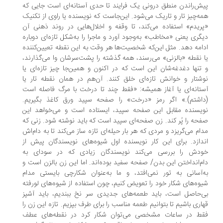
ش‌راندن منطق درونی یک فرایند تا حدی آستانه‌ای است جایی که
ه‌چیز تار و تاریک می‌شود. این‌جاست که نویسنده یا راوی از تکنیک
ریدم» ‌استفاده می‌کند، تا وقفه و اخلال‌هایی در روند ذهنی آن
گری یعنی «مخاطب» به‌وجود آورد و ماجرا را به‌شکل تازه‌ای دوباره
امه دهد. مثل این‌که شخصیت‌ها هر وقت به این نقطه تعیین‌کننده
 نقطه «بالزنی» می‌رسند، همه گذشته را پشت‌سرشان وا می‌گذارند،
 تنها دغدغه‌شان این است که در اکنون و همین‌جا چیز تازه‌ای یا
شتار و خوانش تازه‌ای خلق کنند. آن‌هم در همان نقطه تار یا
تانه‌ای یا آغاز همیشه: «فقط چند تا درخت با مرگ فاصله است
اشتم).» اگر رمز «درخت» را صفحه سپید ورق کاغذ بگیریم.
یسنده مقابل این صفحه سپید، ‌ایستاده است و می‌خواهد این
حه را پُر کند. زن صفحه‌ای سپید است که باید نوشته شود. زنی که
ام می‌گریزد و مردی که هر بار حیله‌ای تازه ساز می‌کند تا به دام‌اش
دازد. برای این کار نویسنده اول شیوه‌های نویسندگان پیش از
دش را بررسی می‌کند نویسندگان زیادی که در سودای به
م‌انداختن این بدن/ صفحه سفید بوده‌اند. اما این زن بالزن است و
‌آسانی به تور نمی‌افتد، و ما به‌عنوان شکارچی بایستی مدام
وه‌های شکار خود را تعویض کنیم، چون استفاده از شیوه‌های لورفته
‌حاصل است، باید طعمه‌های جدیدی سر نخ ببندیم، باید آشپز
اری باشیم تا بتوانیم طعمه مناسب را برای طرف بپزیم. تازه این زن را
ط در ساعات مشخصی می‌توان شکار کرد در نقطه‌های عطف