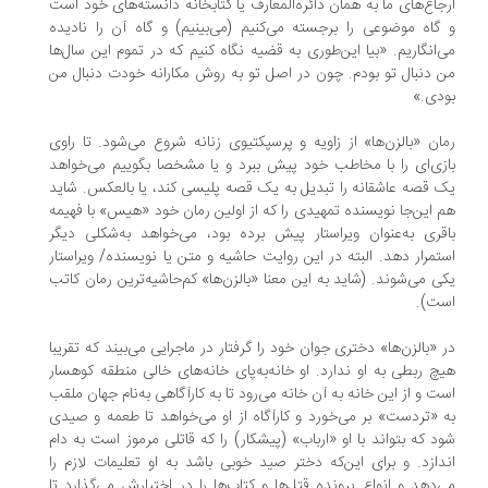
جاع‌های ما به همان دائره‌المعارف یا کتابخانه دانسته‌های خود است
گاه موضوعی را بر‌جسته می‌کنیم (‌می‌بینیم) و گاه آن را نادیده
‌انگاریم. «بیا این‌طوری به قضیه نگاه کنیم که در تموم این سال‌ها
 دنبال تو بودم. چون در اصل تو به روش مکارانه خودت دنبال من
دی.»
ان «بالزن‌ها» از زاویه و پرسپکتیوی زنانه شروع می‌شود. تا راوی
زی‌ای را با مخاطب خود پیش ببرد و یا مشخصا بگوییم می‌خواهد
 قصه عاشقانه را تبدیل به یک قصه پلیسی کند، یا بالعکس. شاید
 این‌جا نویسنده تمهیدی را که از اولین رمان خود «هیس» با فهیمه
قری به‌عنوان ویراستار پیش برده بود، می‌خواهد به‌شکلی دیگر
تمرار دهد. البته در این روایت حاشیه و متن یا نویسنده/ ویراستار
ی می‌شوند. (شاید به این معنا «بالزن‌ها» کم‌حاشیه‌ترین رمان کاتب
ت).
 «بالزن‌ها» دختری جوان خود را گرفتار در ماجرایی می‌بیند که تقریبا
چ ربطی به او ندارد. او خانه‌به‌پای خانه‌های خالی منطقه کوهسار
ت و از این خانه به آن خانه می‌رود تا به کارآگاهی به‌نام جهان ملقب
 «‌تردست» بر می‌خورد و کارآگاه از او می‌خواهد تا طعمه و صیدی
د که بتواند با او «‌ارباب» (پیشکار) را که قاتلی مرموز است به دام
دازد. و برای این‌که دختر صید خوبی باشد به او تعلیمات لازم را
‌دهد و انواع پرونده قتل‌ها و کتاب‌ها را در اختیارش می‌گذارد تا