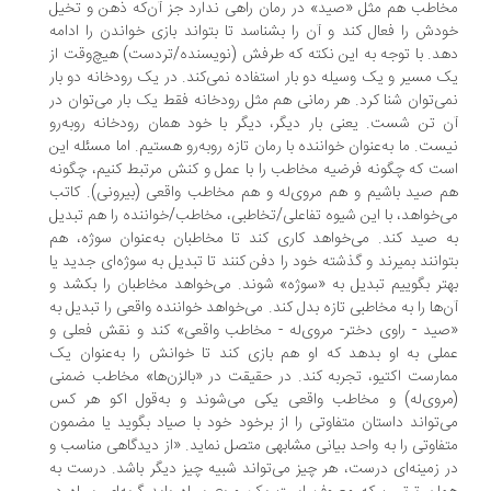
اطب هم مثل «صید» در رمان راهی ندارد جز آن‌که ذهن و تخیل
دش را فعال کند و آن را بشناسد تا بتواند بازی خواندن را ادامه
د. با توجه به این نکته که طرفش (نویسنده/تردست) هیچ‌وقت از
 مسیر و یک وسیله دو بار استفاده نمی‌کند. در یک رودخانه دو بار
ی‌توان شنا کرد. هر رمانی هم مثل رودخانه فقط یک بار می‌توان در
 تن شست. یعنی بار دیگر، دیگر با خود همان رودخانه روبه‌رو
ست. ما به‌عنوان خواننده با رمان تازه روبه‌رو هستیم. اما مسئله این
ت که چگونه فرضیه مخاطب را با عمل و کنش مرتبط کنیم، چگونه
 صید باشیم و هم مروی‌له و هم مخاطب واقعی (بیرونی). کاتب
‌خواهد، با این شیوه تفاعلی/تخاطبی، مخاطب/خواننده را هم تبدیل
 صید کند. می‌خواهد کاری کند تا مخاطبان به‌عنوان سوژه، هم
وانند بمیرند و گذشته خود را دفن کنند تا تبدیل به سوژه‌ای جدید یا
تر بگوییم تبدیل به «سوژه» شوند. می‌خواهد مخاطبان را بکشد و
‌ها را به مخاطبی تازه بدل کند. می‌خواهد خواننده واقعی را تبدیل به
ید - راوی دختر- مروی‌له - مخاطب واقعی» کند و نقش فعلی و
لی به او بدهد که او هم بازی کند تا خوانش را به‌عنوان یک
ارست اکتیو، تجربه کند. در حقیقت در «بالزن‌ها» مخاطب ضمنی
روی‌له) و مخاطب واقعی یکی می‌شوند و به‌قول اکو هر کس
‌تواند داستان متفاوتی را از برخود خود با صیاد بگوید یا مضمون
فاوتی را به واحد بیانی مشابهی متصل نماید. «از دیدگاهی مناسب و
 زمینه‌ای درست، هر چیز می‌تواند شبیه چیز دیگر باشد. درست به