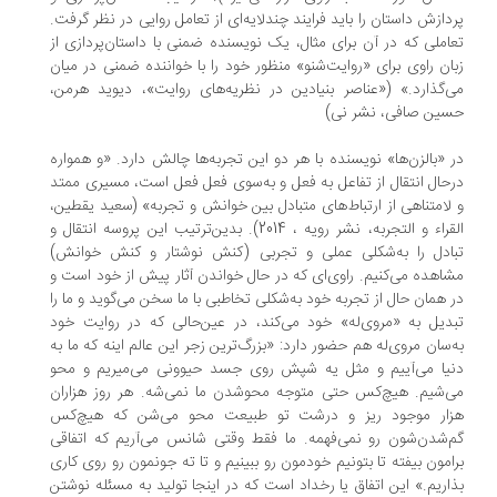
دازش داستان را باید فرایند چندلایه‌ای از تعامل روایی در نظر گرفت.
املی که در آن برای مثال، یک نویسنده ضمنی با داستان‌پردازی از
ان راوی برای «روایت‌شنو» منظور خود را با خواننده ضمنی در میان
‌گذارد.» («عناصر بنیادین در نظریه‌های روایت»، دیوید هرمن،
ین صافی، نشر نی)
 «بالزن‌ها» نویسنده با هر دو این تجربه‌ها چالش دارد. «و همواره
حال انتقال از تفاعل به فعل و به‌سوی فعل فعل است، مسیری ممتد
لامتناهی از ارتباط‌های متبادل بین خوانش و تجربه»‌ (سعید یقطین،
القراء و التجربه، نشر رویه ، 2014). بدین‌ترتیب این پروسه انتقال و
ادل را به‌شکلی عملی و تجربی (کنش نوشتار و کنش خوانش)
اهده می‌کنیم. راوی‌ای که در حال خواندن آثار پیش از خود است و
 همان حال از تجربه خود به‌شکلی تخاطبی با ما سخن می‌گوید و ما را
دیل به «مروی‌له» خود می‌کند، در عین‌حالی که در روایت خود
‌سان مروی‌له هم حضور دارد: «بزرگ‌ترین زجر این عالم اینه که ما به
یا می‌آییم و مثل یه شپش روی جسد حیوونی می‌میریم و محو
‌شیم. هیچ‌کس حتی متوجه محوشدن ما نمی‌شه. هر روز هزاران
ار موجود ریز و درشت تو طبیعت محو می‌شن که هیچ‌کس
‌شدن‌شون رو نمی‌فهمه. ما فقط وقتی شانس می‌آریم که اتفاقی
امون بیفته تا بتونیم خودمون رو ببینیم و تا ته جونمون رو روی کاری
اریم.» این اتفاق یا رخداد است که در اینجا تولید به مسئله نوشتن