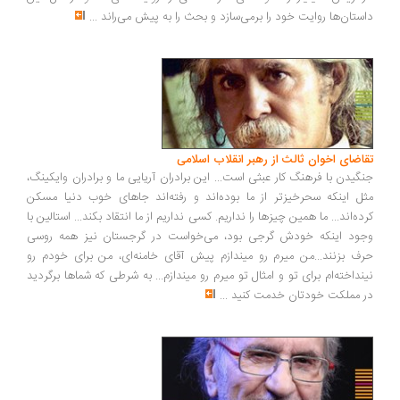
ستان‌ها روایت خود را برمی‌سازد و بحث را به پیش می‌راند
...
اضای اخوان ثالث از رهبر انقلاب اسلامی
گیدن با فرهنگ کار عبثی است... این برادران آریایی ما و برادران وایکینگ،
ل اینکه سحرخیزتر از ما بوده‌اند و رفته‌اند جاهای خوب دنیا مسکن
ده‌اند... ما همین چیزها را نداریم. کسی نداریم از ما انتقاد بکند... استالین با
ود اینکه خودش گرجی بود، می‌خواست در گرجستان نیز همه روسی
ف بزنند...من میرم رو میندازم پیش آقای خامنه‌ای، من برای خودم رو
نداخته‌ام برای تو و امثال تو میرم رو میندازم... به شرطی که شماها برگردید
 مملکت خودتان خدمت کنید
...