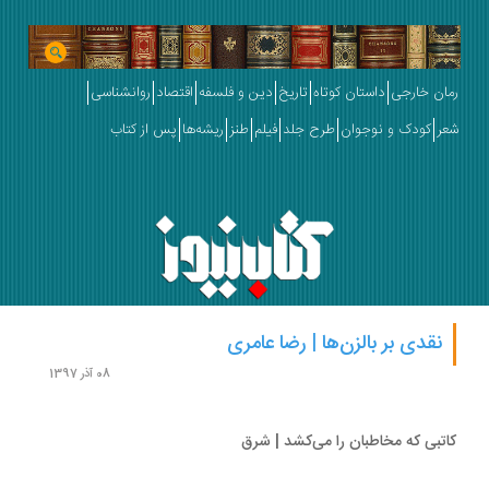
ان خارجی
داستان کوتاه
تاریخ
دین و فلسفه
اقتصاد
روانشناسی
ر
کودک و نوجوان
طرح جلد
فیلم
طنز
ریشه‌ها
پس از کتاب
نقدی بر بالزن‌ها | رضا عامری
08 آذر 1397
تبی که مخاطبان را می‌کشد | شرق