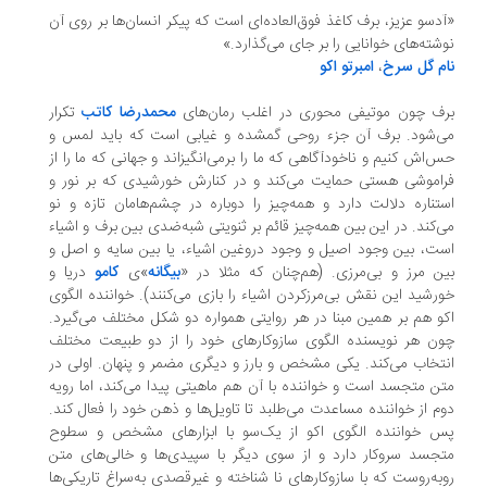
دسو عزیز، برف کاغذ فوق‌العاده‌ای است که پیکر انسان‌ها بر روی آن
شته‌های خوانایی را بر جای می‌گذارد.»
م گل سرخ
،
امبرتو اکو
ف چون موتیفی محوری در اغلب رمان‌های
محمدرضا کاتب
تکرار
‌شود. برف آن جزء روحی گمشده و غیابی است که باید لمس و
‌اش کنیم و ناخودآگاهی که ما را برمی‌انگیزاند و جهانی که ما را از
اموشی هستی حمایت می‌کند و در کنارش خورشیدی که بر نور و
تناره دلالت دارد و همه‌چیز را دوباره در چشم‌هامان تازه و نو
‌کند. در این بین همه‌چیز قائم بر ثنویتی شبه‌ضدی بین برف و اشیاء
ت، بین وجود اصیل و وجود دروغین اشیاء، یا بین سایه و اصل و
ن مرز و بی‌مرزی. (هم‌چنان که مثلا در «
بیگانه
»ی
کامو
دریا و
رشید این نقش بی‌مرزکردن اشیاء را بازی می‌کنند). خواننده الگوی
و هم بر همین مبنا در هر روایتی همواره دو شکل مختلف می‌گیرد.
ن هر نویسنده الگوی سازوکار‌های خود را از دو طبیعت مختلف
تخاب می‌کند. یکی مشخص و بارز و دیگری مضمر و پنهان. اولی در
ن متجسد است و خواننده با آن هم ماهیتی پیدا می‌کند، اما رویه
م از خواننده مساعدت می‌طلبد تا تاویل‌ها و ذهن خود را فعال کند.
 خواننده الگوی اکو از یک‌سو با ابزار‌های مشخص و سطوح
جسد سروکار دارد و از سوی دیگر با سپیدی‌ها و خالی‌های متن
به‌روست که با سازوکار‌های نا شناخته و غیرقصدی به‌سراغ تاریکی‌ها