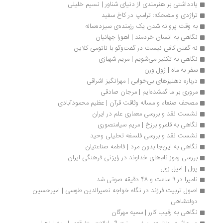
یادداشتی بر هنرمندی از دنیای شناور | نسیم خلیلی
تراژدی و مضحکه: ترامپ در کاخ سفید
به وقت پروانه شدن یک رزمنده‌ی سیزده‌ساله
نگاهی به انسان خردمند | اهورا جهانیان
نه گفتن کافی نیست در گفت‌وگو با نائومی کلاین
نگاهی به تکثیر می‌شویم | مریم شهبازی
سفر به ماه | ژول ورن
درباره دهلیزهای بی‌خوابی | مهرانگیز اشراقی
مروری بر ما گمشده‌ایم | مرجان صادقی
مصحف صنعاء و مساله وثاقت قرآن | عظیم محمودآبادی
نشست نقد و بررسی معماری علم در ایران
نگاهی به قلمرو برزخ | مریم سیامنصوری
نشست نقد و بررسی فلسفه تحلیلی وحید
نگاهی به این‌جا بدون مرد | فاطمه صناعتیان
بررسی رموز نام‌های خداوند در رایزنی فرهنگی ایران 
پول | امیل زول
نامیرا در 9 ساعت و 48 دقیقه صوتی شد
اصول تربیت فرزند در نگاه خواجه نصیرالدین طوسی | امیرحسین 
دولتشاهی
نگاهی به رقیب کارر | سمیه مهرگان