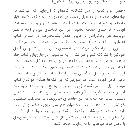
و یا کلید سانچو»، پویا رفویی، روزنامه شرق)
صل اول کتاب را من تکه‌تکه کرده‌ام تا آن‌جایی که می‌شد به
انه‌های مختلف و به هزار زحمت در لابه‌لای وقایع و گفت‌وگو‌ها قرار
ده‌ام. و هرچه در نهایت ماند، آ‌ن‌ها را هم در زیرنویس صفحه‌ها
رده‌ام تا چیزی حذف نشود. اگر این تکه‌های بی‌نام (که به‌نظر
‌رسد هر بخش‌اش از جایی آمده) پشت‌سرهم در ابتدای کتاب
مان‌طور که بودند) به‌صورت یک‌جا می‌آمدند باعث سردرگمی
یاری از خوانندگان می‌شدند. به همین دلیل مجبور شدم آن فصل
لانی را تکه‌تکه کنم و هر تکه را به مناسبتی در جای‌جای کتاب قرار
هم. احتمال دارد همه این تکه‌ها در چاپ بعد به کلی حذف شود.
بته این احتمال هم هست که همه این تکه‌و‌پاره‌ها، به همان صورت
لیه یک جا و کامل در فصلی چه در ابتدا، ‌میانه، یا انتهای کتاب تحت
می خاص آورده شود. در صورتی که این تکه‌ها هنگام خواندن کتاب
جب آزار شما می‌شوند (چون در روند وقایع بی‌تأثیرند) می‌توانید
ها را ندیده بگیرید و فکر کنید چاپ بعدی این کتاب به دستت‌تان
یده است. ف. ب.» در این حاشیه‌ی «بالزن‌ها» به مخاطب پیشنهاد
انشی را می‌دهد –آزاد. مخاطبان هم مثل راوی/ دختر و تردست
ید درصدد همپوشانی یکدیگر باشند یعنی باید بتوانند از یک‌سو
ف‌ها را کنار بزنند تا اشیاء را در شکل تازه‌شان ببینند و هم در عین‌حال
 ذهن خود چیزهایی را به روایت اضافه کنند.