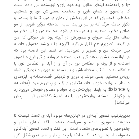
ا او را به‌مثابه آینه‌ای مقابل آینه خود راوی- نویسنده قرار داده است،
 به‌نحوی با همان راوی و مخاطب ضمنی‌اش روبه‌رو هستیم.
اطب ضمنی‌ای که در این بخش از رمان می‌میر، تا ما با بسامد و
رار حادثه مرگ که بر سر روایت سایه انداخته درگیر شویم. از مو
فیِ دختر، استعاره آینه درست می‌شود: «حالت من و آن دختر مو
ف مثل یک حیوان و تصویرش در آیینه بود. هر حرکتی که من
‌کردم، تصویرم هم تکرار می‌کرد. اگرچه یک چشم معمولی فاصله
ن حرکت من و تصویر را نمی‌دید. اما فقط این فاصله بود که
‌توانست نشان بدهد کی اصل است و می‌ماند و کی فرع و تصویر
ت.» و از برف و انعکاس نور در آن و از آینه و انعکاس نور، با
نعکاس» در اشکال مختلف‌اش و باز بسته به دوری و نزدیکی اشیاء
به‌رو هستیم. یعنی مولف با دوری و نزدیکی قصدمندانه به ابژه‌های
ستانی، روایت خود را فاصله‌گذاری می‌کند و پیش می‌برد. («‌فاصله»
یا distance به رابطه روایت‌کردن با مواد و مصالح خودش می‌پردازد
چگونگی مسئله روایت‌کردن یا به نمایش‌گذاشتن آن را پیش
‌کشد)
ین‌ترتیب تصویر آینه‌ای در «بالزن‌ها» مولود آینه‌ای تخت نیست تا
واهد تصویری ساده و سرراست بدهد. بلکه آینه‌ای مقعر و
دوجهی با تصویرهای متعدد است. این تکثر و تعدد تصویر آینه‌گانی
 مولف اجازه می‌دهد یک حادثه را چندین بار و به چندین شکل تکرار