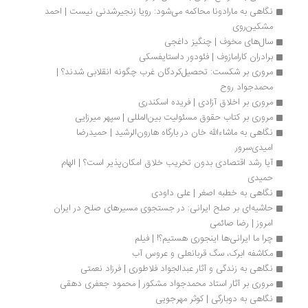
نگاهی به مارادونا محاکمه می‌شود: رویا زنجیرشدنی نیست | احمد 
مشکین‌روی
سال‌های مخوف | چنگیز داغجی
برادران کارامازوف | فئودور داستایفسکی
مروری بر شکست: تحصیل‌کردگان غرب چگونه انقلابی شدند؟ | 
محمدجواد روح
مروری بر اخلاق آزادی | فریده اسکندری
مروری بر کتاب حقوق مسئولیت بین‌المللی | سپهر میرزایی
نگاهی به ماشاءالله خان در بارگاه هارون‌الرشید | حمیدرضا 
امیدی‌سرور
آیا رشد اقتصادی بدون تخریب خلاق امکان‌پذیر است؟ | الهام 
حمیدی
نگاهی به خطبه اصغر | علی داودی
حاشیه‌ای بر صلح ایرانی: در جستجوی مسیرهای صلح در ایران 
امروز | رضا صائمی
چرا ما ایرانی‌ها اینجوری هستیم؟! | فیلم
مکاشفه ابرک، سگ قربانعلی و عروس آب
نگاهی به زندگی و آثار عبدالجواد فلاطوری | فرزاد نعمتی
مروری بر آثار استاد محمدجواد مشکور | محمود جعفری دهقی 
نگاهی به دوبارگی | کوثر مهرجویی