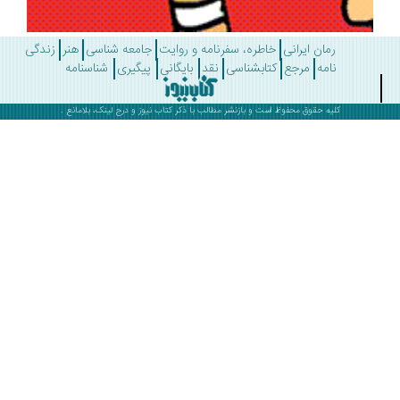
رمان ایرانی
خاطره، سفرنامه و روایت
جامعه شناسی
هنر
زندگی
نامه
مرجع
کتابشناسی
نقد
بایگانی
پیگیری
شناسنامه
کلیه حقوق محفوظ است و بازنشر مطالب با ذکر
کتاب نیوز
و درج لینک، بلامانع .