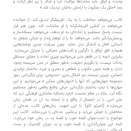
دت و فراق. باید ساعت‌ها مراقبت کرد و شکار را زیر نظر گرفت و
د «‌مثل یک عنکبوت با آرامش به‌شان نزدیک شد.»
تب می‌خواهد مخاطب را به یک آفرینشگر تبدیل کند، از خواننده
‌خواهد در کنشی آفرینشگرانه با او مشارکت کند. چون هنر قرار
ست پاسخ مستقیم یا آماده‌ای به او بدهد، می‌خواهد مسئله‌ساز و
سش‌برانگیز باشد. می‌خواهد ما را از توهم پندار و خیالی منفعل به
سانی فعال و کنشگر بدل نماید. چون سرشت چنین نوشتارهایی
واره افق توقع را دگرگون و ثابت‌های معرفتی را متزلزل می‌سازند.
ابراین آنچه را در ظاهر متن می‌خوانیم چیزی آماده با معنای مستقل
‌ذات نیست، یا بگوییم حقیقت به‌طور مطلق در متن سربسته وجود
ارد و همه متون مکتوب و شفاهی و بصری و غیره، به‌اعتبار تولیدی
سانی، چیزی نیستند جز اشکال رمزی –مدیومی- برای باز‌گردانی رموز
موعه جهان‌هایی که آنها را «‌جهان‌های ممکن » می‌خوانیم. و این
ان‌ها را نباید به‌اعتبار بازگردانی حرفی وقایع واقعی به‌طور مستقیم
اه کرد، بلکه در مقام نخست «باید به‌مثابه ساختاری فرهنگی دید که
ن ادبی را در انفصال از واقع و با استناد به آن در همان زمان
‌سازد.» (امبرتو اکو). با این تمهید، رمان‌های کاتب عده‌ای از
اطبان را خوش می‌آید و برعکس عده‌ای را می‌رنجاند. کاتب این
ضوع را تحت‌عنوان قصه خوب و قصه بد در رمان خود می‌آورد،
بته این عنوان‌گذاری با قصه خوب و بد دوران کلاسیک و سنت
ه‌گویی متفاوت است: