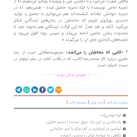
قعی صورت می‌گیرد و با تجاربی غنی و پیچیده روبه‌رو می‌شویم که از
ربه خاص نویسنده با ابژه تجربه حاصل شده - همین‌طور که در
ربه خوانش نقادانه کنشمندانه هم می‌توانیم با حاصل و تولید
یدی رویاروی شویم که حاصلش در زمان‌های آیندگانی شکل
‌گیرد. (نقد و نقدِ نقد). اما این قرائت آیندگانی هم به‌نوبه خود تا
دوده زمانی خاصی ادامه می‌یابد و سپس روبه افول می‌رود و
ربه‌های تازه‌تری جای آن را می‌گیرند.»
*
کاتبی که مخاطبان را می‌کشد
» مجموعه‌مقالاتی است از رضا
مری درباره آثار محمدرضا كاتب، كه در قالب كتاب در نشر نیلوفر در
ت انتشار است.
.
.
...............
..............
تجربه‌ی زندگی دوباره
|
|
|
رفی و نقد کتاب
رمان ایرانی
محمدرضا کاتب
ایما موسی‌زاده
یادداشتی بر این یک چپق نیست | نسیم خلیلی
آیشمن در اورشلیم در گفت‌وگو با امیر خراسانی
نگاهی به سوانح غزالی | محسن آزموده