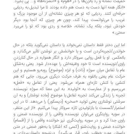
یقت نشانه و رد بالزن‌ها را در «هوم» ‌و «آتشزنه‌ها»‌ و... پی بگیرد.
نگار همه آنها دست به دست هم داده بودند تا مرا تبدیل به رد‌یابی
فه‌ای کنند. رد‌یابی که تو هر چیزی نشانه‌ای از آن موجود بزرگ و
یب را می‌توانست پیدا کند، چون هر چیزی که آنجا بود دیگر
دش نبود، بلکه یک نشانه، خلاصه و ردی بود که تو را می‌برد
تی.»
ا این دختر فقط داستان نمی‌خواند یا داستان نمی‌گوید بلکه در حال
اندن/تجربه‌کردن است و با خوانشش بر نوشتن تاثیر می‌گذارد و
لعکس. او با فعل روایی سروکار دارد و انگار همواره در حال کنارزدنِ
وی/نویسنده است تا خود وظیفه‌اش را عهده‌دار شود. یعنی به‌شکل
م با تفاعل میان سوژه (ذات) و ابژه (‌موضوع) ‌روبه‌رو هستیم و این
کت عام یعنی بالقوه به طرف حرکت دیگری می‌رود، ‌جایی که هم
شی با کنش تازه‌ای همراه می‌شود. یعنی از تفاعل به «فعل»
‌رسیم و از ممارست به «تولید». به این معنا که سوژه نویسنده
ربه را زندگی می‌کند تجربه تفاعل با موضوع (ماده نوشتار) و به آن
شتی نوشتاری یعنی تولید «سخن» (دیسکور) را می‌دهد. تا در این
تمرار/گسست با بازتولیدی تازه سروکار پیدا می‌کنیم. «از این منظر،
ر سویه روایتگری می‌توان نویسنده واقعی را از نویسنده ضمنی و
وی جدا کرد و در سویه روایت‌گری نیز خواننده واقعی را از (‌اقسام)
اننده ضمنی و روایت‌شنو (کسی که آشکارا یا به‌طور ضمنی در متن
ستان مورد خطاب راوی قرار می‌گیرد). درنتیجه داستان‌پردازی و