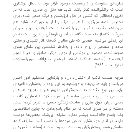
ریه‌ای مقاومت و از وضعیت موجود فراتر رود. یا دنبال نوشتاری
ت که برانگیزاننده تفکر باشد. شاید هم مثل آن مادری است که در
رین لحظاتی که کشتی در حال غرق‌شدن و مرگ حتمی شده، برای
ترش قصه می‌گوید تا هراس مرگ ر ا از او دور کند. شاید هم
‌خواهد بگوید، «اگر رمانی را که به دست گرفته‌ای تو را خوش
ی‌آید، گناه از ما نیست، گناه در فضای فرهنگی و هنری است که در
 زندگی می‌کنیم، فضایی که طی سالیان گذشته آثار تقلیدی و سنتی
ده و سطحی را رواج داده، و به‌خاطر شکستن این فضای هنری
جمدشده، تصمیم بر نوشتنی از نوعی دیگر، صادق و احیانا الم‌بار
فته‌ام.» (مقدمه «تلک‌الرائحه»، ابراهیم صنع‌الله، عیون‌المقالات،
ارالبیضاء، 1986)
چه هست کاتب از «نشان‌دادن» و بازنمایی مستقیم امور احتراز
‌کند، و باید «بالزن‌ها» و «چشم‌هایم آبی بود» را به‌عنوان دفاعیه‌ای
ای این نوع نگاه و به سخره‌گرفتن مفهوم هنر و به‌ویژه هنرهای
سمی به‌عنوان بازنمایی ساده هم تعریف کرد. «به‌عبارتی کاتب،
انی درباره ذوق هنری و ساحت زندگی حسی ما تقریر کرده است.
ئله بر سر هنری است که در مقام پاسخ‌دادن به چنین انتقاد‌هایی
 پاسخ قانع‌کننده بیشتر ندارد: سلیقه. بی‌شک بعضی‌ها دوست
رند در اتاق خواب‌شان تصاویر مرده‌ها را نصب کنند. سلیقه، کلمه
اسکی همه پرستش‌گران وضعیت موجود است.» (مقاله «عکس‌های