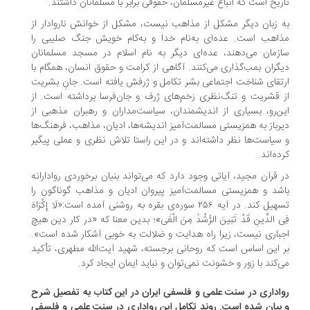
ریخ است که اتباع غیرمسلمان، حقوقی برابر با مسلمانان داشتند.
 زبان دیگر مشکل از مذاهب نیست، مشکل از خوانش ناروادار از
اهب است. عده‌ای به‌نام خدا و به‌کام خویش جنگ صلیبی را
زمان می‌دهند، عده‌ای دیگر به ‌نام اسلام در مسجد مسلمانان
گران بمب‌گذاری می‌کنند. آگاهی از كرامت و حقوق انسان، همگام با
تقای شناخت اجتماعی بشر تکامل و ژرفش یافته است. جانِ بشریت
 قشریت و تنگ‌نظری زخم‌های ژرف و جان‌فرسا برداشته است. از
ن‌رو، بسیاری از اندیشمندان، سیاست‌مداران و رهبران مذهبی از
رباز به همزیستی مسالمت‌آمیز اندیشه‌ها، ادیان، مذاهب، فرهنگ‌ها
سیاست‌ها نظر داشته‌اند و در این راستا تلاش نظری و عملی پیگیر
ده‌اند.
 قرآن مجید، آیاتی وجود دارد كه می‌تواند بنیان برخوردی روادارانه
شد و همزیستی مسالمت‌آمیز پیروان ادیان و مذاهب گوناگون را
تسهیل كند. در آیه‌ ۲۵۶ سوره‌ی بقره به روشنی آمده است:«لَا إِكْرَاهَ
ی الدِّینِ قَدْ تَبَینَ الرُّشْدُ مِنَ الْغَی»؛ بدین معنا كه «در كار دین هیچ
باری نیست، زیرا راه هدایت و ضلالت به خوبی آشکار شده است».
 این اساس است كه روحانی برجسته، شهید آیت‌الله مطهری، تأكید
‌كند با زور و خشونت نمی‌توان و نباید ایمان ایجاد كرد.
اداری در سنت علمی و فلسفی ایران در این کتاب به تفصیل شرح
بیان شده است. روند تکامل این رواداری در سنت علمی و فلسفی