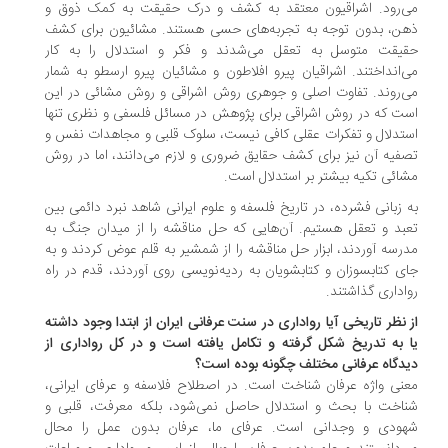
‌رود. اشراقیون معتقد به کشف و درک حقیقت به کمک ذوق و
ن، بدون توجه به تجربه‌های حسی هستند. مشائیون برای کشف
یقت متوسل به تعقل می‌شدند و فکر و استدلال را به کار
‌انداختند. اشراقیان پیرو افلاطون و مشائیان پیرو ارسطو به شمار
‌روند. تفاوت اصلی و جوهری روش اشراقی و روش مشائی در این
ت که در روش اشراقی برای پژوهش در مسائل فلسفی و نظری تنها
تدلال و تفکرات عقلی کافی نیست، سلوک قلبی و مجاهدات نفس و
فیه آن نیز برای کشف حقایق ضروری و لازم می‌دانند، اما در روش
ائی تکیه بیشتر بر استدلال است.
 زبانی فشرده، در تاریخ فلسفه و علوم ایرانی شاهد نبرد دائمی بین
بد و تعقل هستیم. آن‌هایی که حل مناقشه را از میدان جنگ به
رسه آوردند، ابزار حل مناقشه را از شمشیر به قلم عوض کردند و به
ی کتابسوزان و کتابشویان به ردیه‌نویسی روی آوردند، قدم در راه
اداری گذاشتند.
 نظر تاریخی آیا رواداری در سنت عرفانی ایران از ابتدا وجود داشته
 به تدریخ شکل گرفته و تکامل یافته است و در کل رواداری از
دگاه عرفانی مختلف چگونه بوده است؟
نی واژه‌ عرفان شناخت است. در اصطلاح فلاسفه و عرفای ایرانی،
اخت با بحث و استدلال حاصل نمی‌شود، بلکه معرفت، قلبی و
ودی و وجدانی است. عرفای ما، عرفان بدون عمل را محال