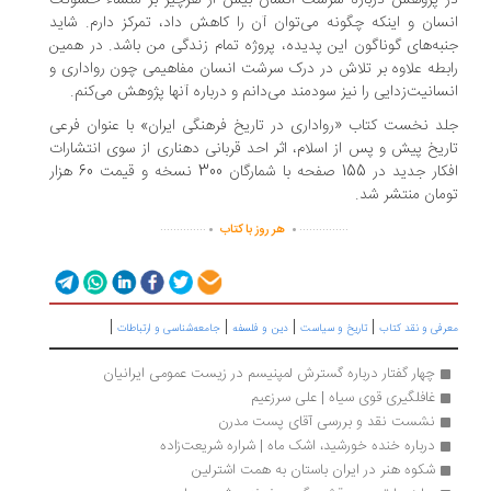
 پژوهش درباره سرشت انسان بیش از هرچیز بر منشاء خشونت
سان و اینکه چگونه می‌توان آن را کاهش داد، تمرکز دارم. شاید
به‌های گوناگون این پدیده، پروژه‌ تمام زندگی من باشد. در همین
بطه علاوه بر تلاش در درک سرشت انسان مفاهیمی چون رواداری و
سانیت‌زدایی را نیز سودمند می‌دانم و درباره آنها پژوهش می‌کنم.
د نخست کتاب «رواداری در تاریخ فرهنگی ایران» با عنوان فرعی
ریخ پیش و پس از اسلام، اثر احد قربانی دهناری از سوی انتشارات
افکار جدید در 155 صفحه با شمارگان 300 نسخه و قیمت 60 هزار
مان منتشر شد.
.
.
..............
...............
هر روز با کتاب
|
|
|
|
رفی و نقد کتاب
تاریخ و سیاست
دین و فلسفه
جامعه‌شناسی و ارتباطات
چهار گفتار درباره گسترش لمپنیسم در زیست عمومی ایرانیان
غافلگیری قوی سیاه | علی سرزعیم
نشست نقد و بررسی آقای پست مدرن
درباره خنده‌ خورشید، اشک ماه | شراره شریعت‌زاده
شکوه هنر در ایران باستان به همت اشترلین