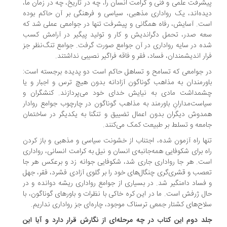
شرفت علمی و فنی و کرامت انسان را، چه در تاریخ، چه در زمان ما،
ده‌اند، یک رواداری مذهبی، سیاسی و فرهنگی بر آن حاکم بوده
ت. آسایش، رفاه همگانی و پیشرفت تنها در جوامعی عملی شد که
ه صدر، تحمل دگراندیش و کار و تولید پیگیر در آرامش کسب
ه در سایه‌ رواداری در آن جوامع صورت گرفت. جوامع تنگ‌نظر جز
ار اندیشمندان، فساد، فقر و فاقه فراگیر نصیبی نداشتند.
 جوامعی که تسامح و تساهل حاکم است دو پدیده برجسته است:
ورمندان به مذاهب گوناگون آزادانه بدون هیچ ترس و اجبار و یا
مداشت مادی به نیایش خدای خود می‌پردازند. کنشگران و
است‌مدارانِ باورمند به مذاهب گوناگون در چارچوب جوامع روادار
دوش دیگران بدون اعمال تضییق و تنگنا به یکدیگر در ساختمان
معه و تسلط بر طبیعت کمک می‌کنند.
ها راه آزمون شده، اجتناب از خشونت سیاسی و مذهبی و باز کردن
ه برای شکوفایی همه‌جانبه‌ی انسان و نیل به کرامت انسانی، رواداری
ت. هر جا رواداری جاری شد، شکوفایی جوانه زد و برعکس هر جا
صب و قشری‌گری چنگال‌های خود را بر گلوی آزادی فشرد، فقر، جهل
فساد دامنگیر شد. در بسیاری از جوامع رواداری ریشه دوانده و در
ل ژرفش است. ما در این کره خاکی با نظرات و باورهای گوناگون، با
اح‌های کشتار جمعی ترسناک موجود، چاره‌ای جز رواداری نداریم.
د دوم این کتاب در چه مرحله‌ای از نگارش قرار دارد و آیا این