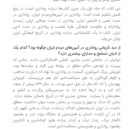
ن کتاب که جلد اول یک سری کتاب‌ها درباره رواداری است، در پنج
ل تنظیم شده است: رواداری‌ در ‌آیین‌های‌مردم ‌ایران، رواداری ‌در‌
ت‌ علمی‌ و ‌فلسفی ‌ایران، رواداری ‌در ‌سنت ‌عرفانی ‌ایران، زیستِ
وادارانه ‌و ‌مقاومت ‌فرهنگی ‌علیه‌ ‌تعصب و رواداری ‌در ‌سنت ‌ادبی
یران. کتاب با یک کتابشناسی درباره رواداری در تاریخ فرهنگی ایران
یان می‌یابد.
 دید تاریخی رواداری در آیین‌های مردم ایران چگونه بود؟ کدام یک
 ادیان تسامح و مدارای بیشتری دارد؟
رانیان در ساختن تمدن بشری نقشی افتخارآفرین دارند. زمانی كه
بریت و توحش حاكم مطلق در روابط بین افراد و دولت‌ها بود،
روش بزرگ امپراتوری گسترده و رواداری بنا نهاد كه ادیان و مذاهب
اقوام گوناگون به طور مسالمت‌آمیز كنار هم می‌زیستند. كوروش
یهودیان را كه ۵۸ سال در بابِل اسیر بودند، در سال ۵۳۹ پیش از میلاد
اد كرد و به آن‌ها اجازه داد به سرزمین‌شان برگردند و كشور و
ابدشان را بسازند. سعه‌ی صدری كه در تاریخ باستان سابقه ندارد.
انی كه جنگ و جهل و بربریت بر بخش عمده‌ جهان حاكمیت مطلق
شت، در ایران اندیشه‌های تابناک زردشت، مزدک و مانی ظهور كرد
 در آن كرامت انسان و همزیستی او جایگاه ویژه دارد و رهنمود
فتار نیک، پندار نیک و كردار نیک» هنوز كوتاه‌ترین و كاراترین
نمود رواداری و همزیستی مسالمت‌آمیز است.