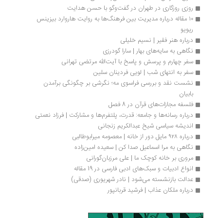
روزی روزگاری در طهران در گفت‌وگو با حسن هدایت
۱۰ مقاله درباره مدیریت بین فرهنگ‌ها به روایت هاروارد بیزینس 
ریویو
درباره هنر فقیر | نسیم خلیلی
نگاهی به سایه‌های بهار | سارا گودرزی
سفر چهارم و پرسش و پاسخ‌ با آیت‌الله مرتضی تهرانی
سفر به انتهای شب | لویی فردینان سلین
نشست نقد و بررسی فراسوی مه؛ نگرشی بر چگونگی برآمدن 
بابیان
فلسفه مجازات‌های قرآن در 8 فصل
درباره رسانه‌ها و جامعه: قدرت، پلتفرم‌ها و مشارکت | فرزاد نعمتی
اندیشه سیاسی شیخ عبدالکریم زنجانی
درباره ۹۲۸ مایل دور از خانه | معصومه میرابوطالبی
نگاهی به مرا اسماعیل صدا کن | سعیده امین‌زاده
مروری بر خانه کوچک ما | علی مرزبان‌گورانی
انواع ادبیات و سبک‌های ادبی فارسی در 19 مقاله
عدالت بازنشسته می‌شود | نادر شهریوری (صدقی)
درباره ملكان عذاب | فرشید قربانپور