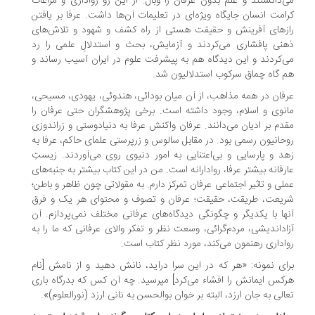
‌دانستند و علم بدون عرفان را وبال. از این رو رواداری و مراعات
امت انسان جایگاه ویژه‌ای در تعلیمات آن‌ها داشت. عرفا بر یافتن
زهای آفرینش و حقیقت هستی از راه کشف و شهود و تلاش‌های
نی پافشاری می‌کردند و آزمایش، بحث و استدلالِ علمی را رد
‌کردند و این دیدگاه هم به پیشرفت علوم در ایران آسیب رساند و
 گاه چماق سرکوب استدلالیون شد.
فان در همه‌ مذاهب، از آن میان بودائی، هندوئی، یهودی، مسیحی،
نوی و اسلام، وجود داشته است. برخی پژوهشگران حتی عرفان را
دم بر ادیان می‌دانند. عرفان واکنش عرفا به دنیادوستی و زراندوزی
حانیون رسمی بود. در مقابل سالوس و زرپرستی علمای حاکم، عرفا به
د و پارسایی و بی‌اعتنایی به امور دنیوی روی می‌آوردند. زیستِ
رفانه‌ بیشتر عرفا، روادارانه است. من در این کتاب بیشتر به جنبه‌های
لی و تاثیر اجتماعی عرفان تمرکز دارم. به مقولاتی چون ظاهر و باطن؛
یعت، طریقت، حقیقت؛ عرفان و تصوف و محتوای هر یک و فرق
ها با یکدیگر و چگونگی دیدگاه‌های عرفانی مختلف نمی‌پردازم. آن
اداندیشی، مردم‌گرائی، وسعت نظر و تفکر والای عرفانی که ما را به
اداری رهنمون می‌کند، مورد نظر کتاب است.
ای نمونه: «هر كه در این سرا درآید، نانش دهید و از نامش [نام
کس ایمانش را افشاء می‌کرد] مپرسید. چه آن كس كه بدرگاه باری
الی به جان ارزد، البته بر خوان بوالحسن به نانی ارزد (نورالعلوم)».