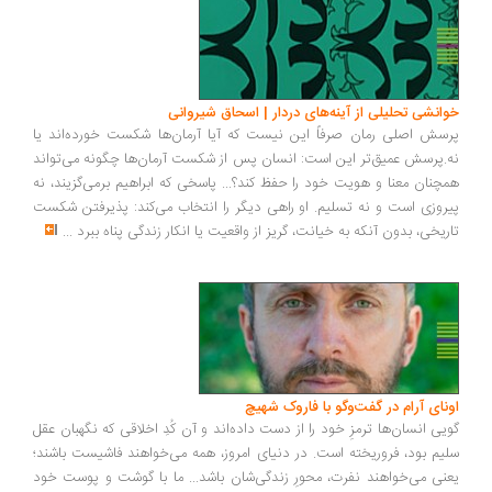
انشی تحلیلی از آینه‌های دردار | اسحاق شیروانی
سش اصلی رمان صرفاً این نیست که آیا آرمان‌ها شکست خورده‌اند یا
.پرسش عمیق‌تر این است: انسان پس از شکست آرمان‌ها چگونه می‌تواند
چنان معنا و هویت خود را حفظ کند؟... پاسخی که ابراهیم برمی‌گزیند، نه
روزی است و نه تسلیم. او راهی دیگر را انتخاب می‌کند: پذیرفتن شکست
ریخی، بدون آنکه به خیانت، گریز از واقعیت یا انکار زندگی پناه ببرد
...
ونای آرام در گفت‌وگو با فاروک شهیچ
یی انسان‌ها ترمزِ خود را از دست داده‌اند و آن کُدِ اخلاقی که نگهبان عقل
یم بود، فروریخته است. در دنیای امروز، همه می‌خواهند فاشیست باشند؛
نی می‌خواهند نفرت، محورِ زندگی‌شان باشد... ما با گوشت و پوست خود