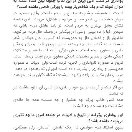
اداری در سنت ادبی ایران در این کتاب چگونه بیان شده است. به
وان نمونه کدام یک شاخص‌تر بوده یا ویژگی خاصی داشته است؟
بیات ما همیشه چشم به اجتماع و مردم داشت. وقتی سعدی در
ران خشک‌سالی «بدر سیمای مردم» را «هلال» می‌بیند، این تشبیه
ان عشق بی‌کران به مردم است. تو باید عاشق مردم باشی که
مای آنها را ماه ببینی. وقتی آذر بیگدلی در وصف حال مردم می‌گوید:
فریق بال و اختلال حال به حدی‌ست كه كسی را حال خواندن شعر
ست تا به گفتن شعر چه رسد»، نشان تپیدن قلب او برای زندگی
دی و معنوی مردم است. بخش بزرگی از ادبیات ما هم بر مشکلات
دگی مادی و هم بر مشکلات زندگی معنوی مردم اشک ریخته است.
ریخ ما همواره نارواداری را تجربه كرده است ولی ادبیات ما همواره
زیستی و رواداری را بشارت داده است. ادبیاتی که رهنمود می‌دهد:
ب رندان مكن، ای زاهد پاكیزه سرشت؛ كه گناه دگران بر تو نخواهند
شت
 اگر نیكم و گر بد، تو برو خود را باش؛ هر كسی آن دِرَوَد عاقبت كار
 كِشت‏
ه كس طالب یارند چه هشیار و چه مست؛ همه جا خانه‌ی
قست چه مسجد چه كنشت‏
ن رواداری برگرفته از تاریخ و ادبیات در جامعه امروز ما چه تاثیری
‌تواند داشته باشد؟
ون استثنا، تمام جوامعی که رنگ آرامش، آسایش، رفاه همگانی،