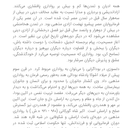
ه‌ ادیان و تمدن‌ها کم و بیش بر رواداری پافشاری می‌کنند.
اداندیشی و بردباری و مدارا نسبت به عقاید مخالف دینی در بیش از
‌هزار سال قبل در تمدن مصر ثبت شده است. در آن عصر یکی از
مانروایان مصر پیشرو نهضت آزادی مذهبی بود. در تمدن هخامنشی
 بیش از دوهزار و پانصد سال قبل نیز فصل درخشانی از آزادی دینی
اهده می‌شود که در دیگر دوره‌های تاریخ ایران بی نظیر است. در
ازِ مسیحیت، پیام برجسته‌ انجیل، دشمنانت را دوست داشته باش،
گران را ببخش و از قضاوت درباره دیگران بپرهیز و درباره دیگران
امح کن، بود. رواداری که مسیحیت توصیه می‌کرد از خودگذشتگی،
ق و پذیرش دیگران سرشار بود.
سوزی در بوداگرایی را می‌توان به رواداری مربوط کرد. در قرن سوم
ش از میلاد آشوکا پادشاه بودائی هند به‌طور رسمی فرمان به رواداری
هبی داد. وی کشتار جانوران را محدود و برای انسان و جانوران
مارستان ساخت. به همه دین‌ها ارج و احترام می‌گذاشت و به دیدار
ورمندان به دین‌های دیگر می‌رفت. مقصد تربیت نفس در آئین بودا،
 کندن از جاه و مقام و رسیدن به آرامش دل و جان است. این آئین
 مهر و همدردی پافشاری می‌کند، و مقصود از همدردی نیز گسترش
صلح و آرامش است. اکبر شاه گورکانی (٩۸۰ - ٩٢۱ ه.ش.) با رواداری
هبی در دوره‌ای باعث آرامش و شکوفایی در شبه قاره هند شد.
ران فرمانروایی او و فرزندانش، تنها حکومت اسلامی ثبت شده در