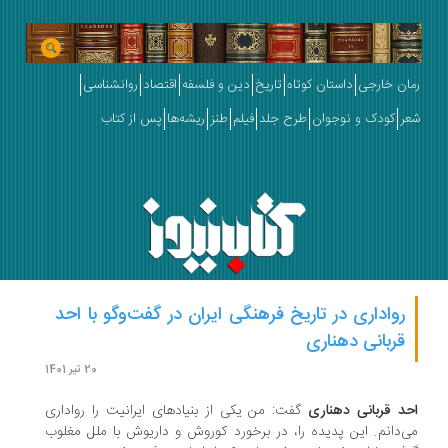
ان خارجی
داستان کوتاه
تاریخ
دین و فلسفه
اقتصاد
روانشناسی
ر
کودک و نوجوان
طرح جلد
فیلم
طنز
ریشه‌ها
پس از کتاب
رواداری در تاریخ فرهنگی ایران در گفت‌وگو با احد
قربانی دهناری
20 تیر 1401
د قربانی دهناری
گفت: من یکی از بنیادهای ایرانیت را رواداری
‌دانم. این پدیده را، در برخورد کوروش و داریوش با ملل مغلوب