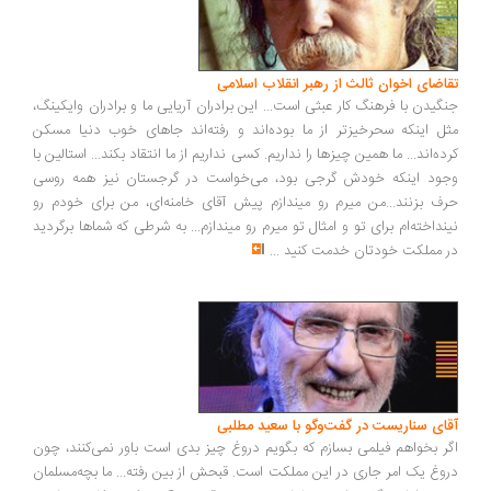
اضای اخوان ثالث از رهبر انقلاب اسلامی
گیدن با فرهنگ کار عبثی است... این برادران آریایی ما و برادران وایکینگ،
ل اینکه سحرخیزتر از ما بوده‌اند و رفته‌اند جاهای خوب دنیا مسکن
ده‌اند... ما همین چیزها را نداریم. کسی نداریم از ما انتقاد بکند... استالین با
ود اینکه خودش گرجی بود، می‌خواست در گرجستان نیز همه روسی
ف بزنند...من میرم رو میندازم پیش آقای خامنه‌ای، من برای خودم رو
نداخته‌ام برای تو و امثال تو میرم رو میندازم... به شرطی که شماها برگردید
 مملکت خودتان خدمت کنید
...
ای سناریست در گفت‌وگو با سعید مطلبی
ر بخواهم فیلمی بسازم که بگویم دروغ چیز بدی است باور نمی‌کنند، چون
وغ یک امر جاری در این مملکت است. قبحش از بین رفته... ما بچه‌مسلمان