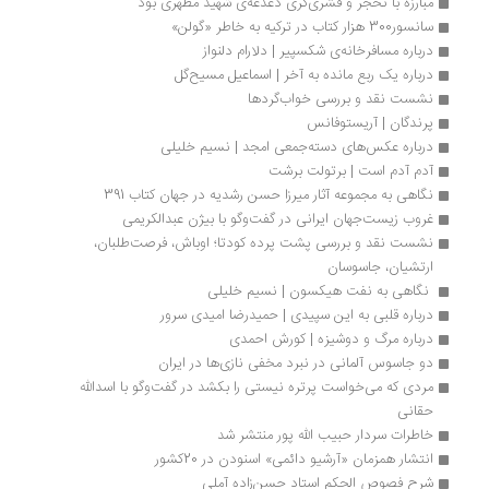
مبارزه با تحجر و قشری‌گری دغدغه‌ی شهید مطهری بود
سانسور300 هزار کتاب در ترکیه به خاطر «گولن»
درباره مسافرخانه‌ی شکسپیر | دلارام دلنواز
درباره یک ربع مانده به آخر | اسماعیل مسیح‌گل
نشست نقد و بررسی خواب‌گردها
پرندگان | آریستوفانس
درباره عکس‌های دسته‌جمعی امجد | نسیم خلیلی
آدم آدم است | برتولت برشت
نگاهی به مجموعه آثار میرزا حسن رشدیه در جهان کتاب 391
غروب زیست‌جهان ایرانی در گفت‌وگو با بیژن عبدالکریمی
نشست نقد و بررسی پشت پرده کودتا؛ اوباش، فرصت‌طلبان، 
ارتشیان، جاسوسان
 نگاهی به نفت هیکسون | نسیم خلیلی
درباره قلبی به این سپیدی | حمیدرضا امیدی سرور
درباره مرگ و دوشیزه | کورش احمدی
دو جاسوس آلمانی در نبرد مخفی نازی‌ها در ایران
مردی که می‌خواست پرتره نیستی را بکشد در گفت‌وگو با اسدالله 
حقانی
خاطرات سردار حبیب الله پور منتشر شد
انتشار همزمان «آرشیو دائمی» اسنودن در 20کشور
شرح فصوص الحکم استاد حسن‌زاده آملی 