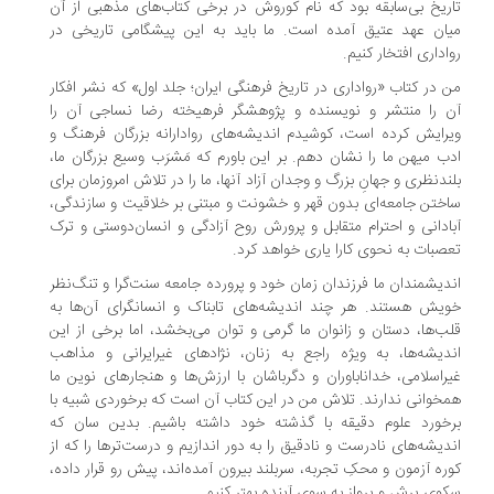
ریخ بی‌سابقه بود که نام کوروش در برخی کتاب‌های مذهبی از آن
ان عهد عتیق آمده است. ما باید به این پیشگامی تاریخی در
اداری افتخار کنیم.
 در کتاب «رواداری در تاریخ فرهنگی ایران؛ جلد اول» که نشر افکار
 را منتشر و نویسنده و پژوهشگر فرهیخته رضا نساجی آن را
رایش کرده است، کوشیدم اندیشه‌های روادارانه‌ بزرگان فرهنگ و
ب میهن ما را نشان دهم. بر این باورم که مَشرَب وسیع بزرگان ما،
ندنظری و جهانِ بزرگ و وجدان آزاد آنها، ما را در تلاش امروزمان برای
ختن جامعه‌ای بدون قهر و خشونت و مبتنی بر خلاقیت و سازندگی،
ادانی و احترام متقابل و پرورش روح آزادگی و انسان‌دوستی و ترک
صبات به نحوی کارا یاری خواهد کرد.
دیشمندان ما فرزندان زمان خود و پرورده‌ جامعه‌ سنت‌گرا و تنگ‌نظر
یش هستند. هر چند اندیشه‌های تابناک و انسانگرای آن‌ها به
ب‌ها، دستان و زانوان ما گرمی و توان می‌بخشد، اما برخی از این
دیشه‌ها، به ویژه راجع به زنان، نژادهای غیرایرانی و مذاهب
راسلامی، خداناباوران و دگرباشان با ارزش‌ها و هنجارهای نوین ما
خوانی ندارند. تلاش من در این کتاب آن است كه برخوردی شبیه با
خورد علوم دقیقه با گذشته‌ خود داشته باشیم. بدین سان كه
دیشه‌های نادرست و نادقیق را به دور اندازیم و درست‌ترها را كه از
ره‌ آزمون و محکِ تجربه، سربلند بیرون آمده‌اند، پیش رو قرار داده،
وی پرش و پرواز به سوی آینده‌ بهتر ‌كنیم.