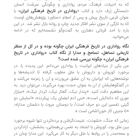
 به ادبیات، فرهنگ مردم، رواداری و چگونگی سرشت انسان
بستگی ژرف دارد و کتاب «
رواداری در تاریخ فرهنگی ایران
» با
وان فرعی تاریخ پیش و پس از اسلام دستاورد پژوهش‌های اوست
 به تازگی از سوی نشر افکار جدید چاپ و روانه بازار نشر شد. در این
ره با احد قربانی دهناری به گفت‌و‌گو نشسته‌ایم که در ادامه
‌خوانید:
اه رواداری در تاریخ فرهنگی ایران چگونه بوده و در کل از منظر
ریخی تساهل، تسامح و مدارا از نگاه کتاب «رواداری در تاریخ
هنگی ایران» چگونه بررسی شده است؟
 یکی از بنیادهای ایرانیت را رواداری می‌دانم. این پدیده را، در
خورد کوروش و داریوش با ملل مغلوب گرفته تا اندیشه‌ها و
شته‌هایی كه ایرانیان به آن عشق می‌ورزند و آن را زمزمه می‌كنند و
 گفتگوهایشان از آن به عنوان حجت بهره می‌گیرند، می‌توان دید. به
ن مفاهیم دقت کنید: «پندار نیک، گفتار نیک، كردار نیک»، «میازار
ری كه دانه‌كش است»، «بنی آدم اعضای یک پیکرند»، «آسایش دو
تی تفسیر این دو حرف است/ با دوستان مروت با دشمنان مدارا»،
ا جنینی کار خون‌آشامی است.».
انی که جنگ، خشونت، غنیمت‌گرفتن و برده‌کردن تنها شیوه برخورد
ن ملل بود، کوروش با اعتماد به نفس بی‌همتایی، بخشش، آزادکردن
سعه‌صدر را در روابط با ملل دیگر به کار می‌گیرد. این مدارا چنان در