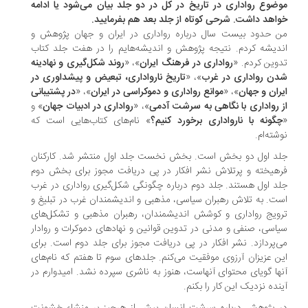
ضوع رواداری در تاریخ در کل در دو جلد بیان می‌شود یا ادامه
اهد داشت. شرحی کوتاه از جلد بعد هم بفرمایید.
 حدود بیست سال درباره رواداری در ایران و جهان پژوهش و
دیشه کردم. نتیجه‌ پژوهش و اندیشه‌هایم را در هفت جلد کتاب
وین کردم. «
رواداری در فرهنگ ایران
»، «
روند شکل‌گیری و نهادینه
ن رواداری در غرب
»، «
تاریخ نارواداری، تبعیض و پیشداوری در
ران و جهان
»، «
موانع رواداری و دموکراسی در ایران
»، «
در پشتیبانی
 رواداری با نگاهی به سرشت آدمی
»، «
رواداری در ادبیات جهان
» و
گونه با نارواداری برخورد کنیم؟
» نام‌های کتاب‌هایی است که
شته‌ام.
د اول دو بخش است. بخش نخست جلد اول منتشر شد. کارکنان
هیخته و پرتلاش نشر افکار در پی دریافت مجوز برای بخش دوم
د اول هستند. جلد دوم درباره چگونگی شکل‌گیری رواداری در غرب
ت. به تلاش رهبران سیاسی، مذهبی و اندیشمندان غرب در تبلیغ و
ویج رواداری و کوشش اندیشمندان، رهبران مذهبی و تشکل‌های
اسی، صنفی و مدنی در تدوین قوانین و نهادهای دموکرات و روادار
‌پردازد. نشر افکار در پی دریافت مجوز برای جلد دوم است. برای
ن عزیزان آرزوی موفقیت می‌کنم. جلدهای سوم تا هفتم که نام‌های
ها گویای محتوای آنهاست، هنوز به ناشری سپرده نشد. امیدوارم در
نده نزدیک این کار را بکنم.