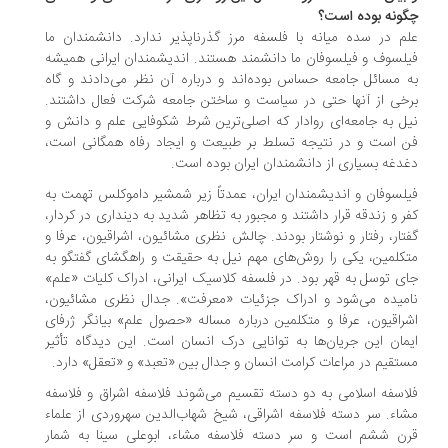
ونه بوده است؟
م در سده‌ میانه با فلسفه مرز گذرناپذیر ندارد. دانشمندان ما
لسوف و فیلسوفان ما دانشمند هستند. اندیشمندان ایرانی همیشه
 مسائل جامعه حساس بوده‌اند و درباره‌ آن نظر می‌دادند و گاه
خی از آنها حتی در سیاست و ساختن جامعه شركت فعال داشتند.
ل به جامعه‌ای روادار كه اصلی‌ترین شرط شکوفایی علم و دانش و
 است و در نتیجه تسلط بر طبیعت و ایجاد رفاه همگانی است،
دغه‌ بسیاری از دانشمندان ایران بوده است.
لسوفان و اندیشمندان ایران، عمدتاً زیر شمشیر داموكلس تهمت به
ر و زندقه قرار داشتند و مجبور به تظاهر شدید به دینداری در كردار،
تار، رفتار و نوشتار بودند. چالش نظری مشائیون، اشراقیون، عرفا و
کلمین، یکی را روش‌های مهم نیل به حقیقت و راهگشای گفتگو به
ی توسل به قهر بود. در فلسفه‌ كلاسیک ایرانی، ادراک كلیات «علم»
میده می‌شود و ادراک جزئیات «معرفت». جدال نظری مشائیون،
راقیون، عرفا و متکلمین درباره‌ مساله‌ «حصول علم» بیانگر ژرفای
مان این جریان‌ها به توانایی درک انسان است. این دیدگاه تأثیر
تقیم در مراعات كرامت انسان و جدال بین «تعبد» و «تعقل» دارد.
اسفه اسلامی به دو دسته تقسیم می‌شوند فلاسفه اشراق و فلاسفه
اء. سر دسته فلاسفه اشراقی، شیخ شهاب‌الدین سهروردی از علماء
ن ششم است و سر دسته فلاسفه مشاء، ابوعلی سینا به شمار