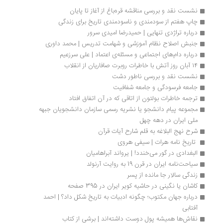
نشست نقد و بررسی مناقشه قره‌باغ از آغاز تا پایان
چاپ هفتم از سودمندی و ناسودمندی تاریخ برای زندگی
درباره تراژدی تنهایی | حمیدرضا امیدی سرور
جنبش اصلاح نظام آموزشی و شهامت تدریس | محمد داوری
درباره دام‏‌های اجتماعی و مسئله‌ی اعتماد | علی سرزعیم
۱۴ آبان روز آتش با خاطرات روبرت صافاریان از انقلاب
نشست نقد و بررسی ناطور دشت
جامعه فرسودگی و جامعه شفافیت
ترجمه خاطرات بولتون از اتاقی که در آن اتفاق افتاد
مجموعه پیام دانشجو یا نشریه رسمی سازمان دانشجویان جبهه 
ملی ایران در دهه چهل
شرح نهج البلاغه به قلم شارح آیات قرآن
 تاریخ ‌نامه هرات | سیفی هروی
البغدادی در گور می‌خندد! | یرواند آبراهامیان
سیاحت‌نامه ایران در قرن 19 به روایت آرنولد
زندگی سالار جا مانده از پسر
کاشان یا نگینی در حاشیه کویر ایران در 395 صفحه
درباره جهان مکتوب؛ چگونه ادبیات به تاریخ شکل داد؟ | احمد 
آفتابی
نقاش‌ها همیشه پول دوست داشته‌اند | برشی از کتاب