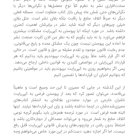
ت‌افزاری نشر به نظرم کلاً نوع معضل‌ها و نگرانی‌ها دیگر با
رانی‌های حتی شش ماه پیش بازار کتاب متفاوت است. مسئله فعلی
گر نه صرفاً اتلاف منابع یا رقابت بلکه بقای نشر است. مثل بقای
لی چیزهای دیگر که البته شاید نشر در برابرشان اهمیت کمتری
شته باشد. در مورد اینکه آیا پیوستن به کپی‌رایت مشکلات بیشتری
اهم می‌آورد یا نه باید بگویم که به نظر من الان کلیت صنعت نشر
 آماده این پیوستن نیست چون یک مشکل عمده و رایج بی‌قانونی،
م رعایت قانون موجود و تقدم سلیقه بر حق و قانون است. در حالی
 اگر قرار باشد مثلاً روزی به کپی‌رایت بپیوندیم باید بدانیم که هر
ارداد کپی‌رایتی در مواضعی کلیدی به قوانین داخلی ارجاع می‌دهد.
 اگر بخواهیم روزی به کپی‌رایت بپیوندیم باید در موقعیتی باشیم
 بتوانیم اجرای آن قراردادها را تضمین کنیم.
 این گذشته در جایی که ممیزی تا این حد وسیع است و ماهیتاً
‌قاعده، می‌توان تصور کرد که بعد از پیوستن فرضی به کپی‌رایت
شران خارجی در موارد متعددی علاقه‌ای به انتشار کتاب‌های
یزی‌شده‌شان در اینجا نداشته باشند و پای این قراردادها نیایند. اینها
بته همه فرض است. در مورد ترجمه همزمان باید بگویم گرچه نوعی
لاف منابع به شمار می‌رود و می‌تواند مصداقی از دوباره‌کاری باشد و
تمالاً بدون رفتن در چارچوب‌های پذیرش قانونی کپی‌رایت قابل رفع
ست، اما اگر اجازه دهید دست‌کم در این مورد خاص می‌خواهم وجه