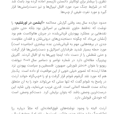
ری را بیشتر برای توتالیتر دانستن نازیسم آماده کرده بود باعث شد
 در شرایط جنگ سرد مورد اقبال لیبرال‌ها و نیز دست‌راستی‌ها قرار
رد و مورد نفرت طیفی از چپ‌ها.
ود دوازده سال بعد وقتی گزارش محاکمه «
آیشمن در اورشلیم
» را
شت که نه‌فقط حاوی نقدهایی بر اسرائیل بود بلکه حتی حاوی
دهایی بر عملکرد یهودیان قربانی‌شده در جریان هالوکاست هم بود
شان می‌داد که چگونه دسته‌بندی‌های درونی‌شان و فقدان مقاومت
ی در برهه‌هایی مهم به قربانی‌شدن عده بیشتری انجامیده است)
رد حمله بسیار شدید طرفداران اسرائیل و دست‌راستی‌ها قرار گرفت
حتی شغلش را از دست داد؛ اینجا چپی‌ها به او اقبال کردند. گابریل
پیتربرگ مقاله‌ای دارد در شماره نوامبر و دسامبر سال ۲۰۰۷ نیولفت
ویو با عنوان «دختر شورشی صهیون: فلسطین و سیاست یهودی نزد
نا آرنت» که تصویر خیلی خوبی از این موقعیت او داده است. یک‌بار
 که مورد نقد گرشوم شولم قرار گرفت و او را «چپ‌گرا» خواند آرنت
 پاسخ به شولم گفت که تنها سنتی که می‌تواند خود را به آن متعلق
اند سنت فلسفه آلمانی است. قدری غریب می‌نماید، ولی شاید این
ست‌ترین وصفی باشد که بتوان برایش کرد. دست‌کم وصفی است
 خودش قبولش دارد.
نت البته با وجود نوشته‌های فوق‌العاده‌ای که مثلاً درباره رزا
کزامبورگ دارد منتقد جدی مارکس است ولی نقد او از موضع لیبرالی