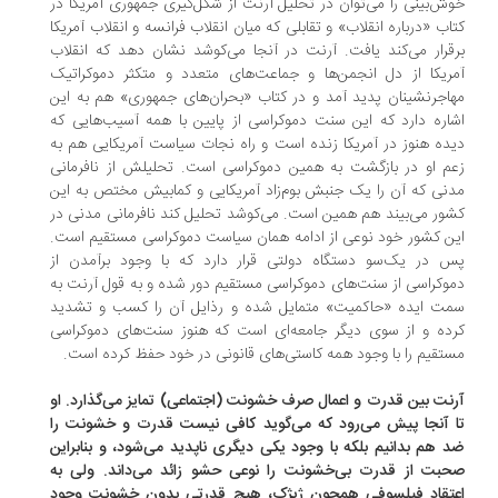
ش‌بینی را می‌توان در تحلیل آرنت از شکل‌گیری جمهوری آمریکا در
اب «درباره انقلاب» و تقابلی که میان انقلاب فرانسه و انقلاب آمریکا
قرار می‌کند یافت. آرنت در آنجا می‌کوشد نشان دهد که انقلاب
ریکا از دل انجمن‌ها و جماعت‌های متعدد و متکثر دموکراتیک
اجرنشینان پدید آمد و در کتاب «بحران‌های جمهوری» هم به این
اره دارد که این سنت دموکراسی از پایین با همه آسیب‌هایی که
ده هنوز در آمریکا زنده است و راه نجات سیاست آمریکایی هم به
م او در بازگشت به همین دموکراسی است. تحلیلش از نافرمانی
نی که آن را یک جنبش بوم‌زاد آمریکایی و کمابیش مختص به این
ور می‌بیند هم همین است. می‌کوشد تحلیل کند نافرمانی مدنی در
ن کشور خود نوعی از ادامه همان سیاست دموکراسی مستقیم است.
 در یک‌سو دستگاه دولتی قرار دارد که با وجود برآمدن از
وکراسی از سنت‌های دموکراسی مستقیم دور شده و به قول آرنت به
ت ایده «حاکمیت» متمایل شده و رذایل آن را کسب و تشدید
ده و از سوی دیگر جامعه‌ای است که هنوز سنت‌های دموکراسی
تقیم را با وجود همه کاستی‌های قانونی در خود حفظ کرده است.
نت بین قدرت و اعمال صرف خشونت (اجتماعی) تمایز می‌گذارد. او
 آنجا پیش می‌رود که می‌گوید کافی نیست قدرت و خشونت را
 هم بدانیم بلکه با وجود یکی دیگری ناپدید می‌شود، و بنابراین
بت از قدرت بی‌خشونت را نوعی حشو زائد می‌داند. ولی به
تقاد فیلسوفی همچون ژیژک، هیچ قدرتی بدون خشونت وجود