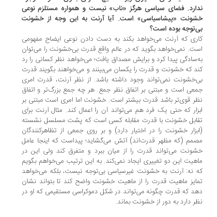
ارد. فضای سیاسی هرگز «ناب» نیست و همواره مستلزم نوعی
ونت «پیشاسیاسی» است. آیا آرنت به این وجه از خشونت
‌توجه بوده است؟
ری که آرنت می‌خواهد بکند به دست دادن نوعی ایضاح مفهومی
ت. نمی‌خواهد بگوید که در عالم واقع قدرت بی‌خشونت را می‌توان
‌سادگی پیدا کرد و برایش مصداق یافت؛ می‌خواهد نظر کسانی را رد
د که خشونت و قدرت را یکسان می‌بینند و می‌خواهند بگویند قدرت
‌خشونت نمی‌تواند وجود داشته باشد. از نظر آرنت، قدرت امری
عی است و مبتنی بر اتفاق نظر جمع. هر چه جمع بزرگ‌تر و اتفاق
ر قوی‌تر باشد قدرت بیشتر است. خشونت اما امری است مبتنی بر
زار که حتی یک فرد هم می‌تواند آن را اعمال کند. مثال آرنت برای
ابل خشونت با قدرت مقابله کسی است که پشت مسلسل نشسته
بزار خشونت را در اختیار دارد) و بر روی جمعی از تظاهرکنندگان
مم (که مظهر قدرت‌اند) آتش می‌گشاید؛ پیداست که اینجا عامل
ونت می‌تواند قدرت را از میان ببرد و متفرق کند ولی این در
هیت این دو تغییری ایجاد نمی‌کند. به این ترتیب می‌خواهم بگویم
 نه: آرنت به خشونت غیرسیاسی بی‌توجه نیست، بلکه می‌خواهد
ایز ماهیت قدرت را از ماهیت خشونت واضح کند تا بتواند نشان
د که قدرت چگونه می‌تواند در شکل دموکراسی مستقیمی که او در
ر دارد به دور از خشونت بماند.