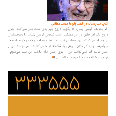
ای سناریست در گفت‌وگو با سعید مطلبی
ر بخواهم فیلمی بسازم که بگویم دروغ چیز بدی است باور نمی‌کنند، چون
وغ یک امر جاری در این مملکت است. قبحش از بین رفته... ما بچه‌مسلمان
دیم. اما می‌گفتند این مسلمان نیست... وقتی به آدمی که در کار سینماست
‌گویند اجازه کار نداری، یعنی با شکنجه او را می‌کشند... می‌توانند من را
ین بزنند اما نمی‌توانند من را روی زمین نگه دارند، من بلند می‌شوم...
دین عاشقانه مردم را دوست داشت
...