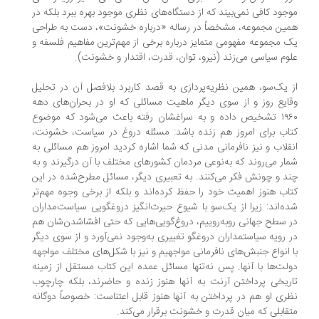
جود کافی نمی‌بیند که از دستگاه‌های نظری موجود بهره ببرد بلکه در
ین مجموعه، مشخصاً در رساله «درباره خشونت»، دست به طراحی
 مجموعه مفهومی متمایز درباره برخی از مهم‌ترین مفاهیم فلسفه و
وم سیاسی می‌زند (نیرو، توان، قدرت، اقتدار و خشونت).
 یک‌سو، همین نظریه‌پردازی به قصد کاربرد بلافصل آن در تحلیل
ایع روز و از سوی دیگر ماهیت مسائلی که او در بحران‌های دهه
۱۹۶۰ تشخیص داده و به سراغشان رفته باعث می‌شود که موضوع
اب برای امروز هم زنده باشد: مسئله دروغ در سیاست، خشونت،
قلاب و نیز نافرمانی مدنی که شما اشاره کردید امروز هم مسائلی به
ار می‌روند که به‌نوعی مردمان کشورهای مختلف با آن درگیرند و به
د و چونش فکر می‌کنند. به تعبیری دیگر، مسائل مطرح‌شده در این
اب هنوز اهمیت خود را حفظ کرده‌اند و بلکه از برخی وجوه مهم‌تر
ه‌اند: زیرا از یک‌سو با شیوع حیرت‌انگیز دروغگویی سیاست‌مداران
 سطح جهانی روبه‌روییم، دروغ‌گویی‌هایی که حتی افشا‌شدن‌شان هم
 رویه سیاستمداران دروغگو تغییری به‌وجود نمی‌آورد و از سوی دیگر
 انواع جنبش‌های نافرمانی مواجهیم و نیز با شکل‌های مختلف مواجهه
لت‌ها با آنها. پس نه‌تنها مسائل عمده این کتاب مستقل از زمینه
ریخی پرداختن آرنت به آنها هنوز زنده و حاضرند، بلکه چارچوب
ری او هم در پرداختن به آنها هنوز قابل اعتناست: خصوصاً دوگانه
قابلی که میان قدرت و خشونت برقرار می‌کند.