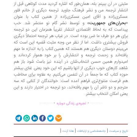
بتی در آن ببینم: بله، همان‌طور که اشاره کردید مدت کوتاهی قبل از
تشار ترجمه من و نشر فرهنگ جاوید ترجمه دیگری از خانم فلور
کری‌زاده و آقای امین عسکری‌زاده از همین کتاب با عنوان
حران‌های جمهوریت
» و توسط نشر گام نو منتشر شد. خب
داست که به لحاظ اقتصادی انتشار تقریباً همزمان این دو ترجمه
ای هر دو طرف ما ضرر بوده است. در غیاب هر ترجمه احتمالاً دیگری
وش بیشتری داشت. اما از نظر من وجه مثبت قضیه این است که
‌بینم دوستان دیگری هم هستند که همین کتاب را به اندازه ما مهم
فته‌اند و زحمت ترجمه و انتشارش را بر خود هموار کرده‌اند و
یدوارم همین حسن انتخاب‌شان در آینده نیز باعث شود باز هم
هد کارهای خوب دیگری از آنها باشیم که این خود یعنی غنای بیشتر
زه کتاب که ما جمعاً در آن تنفس می‌کنیم. به علاوه برای مخاطب
 فرصت متنوع‌تری فراهم آمده است: خوانندگان از کتابی که سه
رجم و دو ناشر آن را مهم یافته‌اند، دو ترجمه در اختیار دارند و این
نی امکان انتخاب بیشتر.
.
.
...............
..............
تجربه‌ی زندگی دوباره
|
|
|
ریخ و سیاست
جامعه‌شناسی و ارتباطات
هانا آرنت