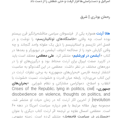
رائیل و دست‌راستی‌ها قرار گرفت و حتی شغلش را از دست داد
مان بوذری | شرق
نا آرنت
همواره یکی از فیلسوفان سیاسی مناقشه‌برانگیز قرن بیستم
ده است، چه وقتی «
خاستگاه‌های توتالیتاریسم
» را نوشت و در
ل آخر نازیسم و استالینیسم را ذیل یک مقوله واحد گنجاند و چه
تی گزارش خود را از محاکمه آدولف آیشمن در نیویورکر و بعدها در
اب «
آیشمن در اورشلیم
» منتشر کرد.
علی معظمی
معتقد است باید
 کاربرد صفت لیبرال برای آرنت محتاط بود و درگیری‌های او را در
ره‌های مختلف در نظر داشت. معظمی در این گفت‌وگو به مناسبت
تشار ترجمه فارسی «بحران‌های جمهوری» به برخی نظرات آرنت در
ن کتاب می‌پردازد: رابطه میان قدرت و خشونت، نسبت خشونت با
قلاب و اصلاح، دموکراسی مشارکتی و نظام شورایی. «
بحران‌های
هوری
» [
Crises of the Republic; lying in politics, civil
disobedience on violence, thoughts on politics, a
revoluti
] از آخرین آثار آرنت که در زمان حیات او منتشر شد،
مجموعه چهار مقاله مرتبط با هم درباره سیاست آمریکا در دهه 60
ت. معظمی امسال علاوه بر ترجمه اثر آرنت کتاب دیگری با عنوان
ستاری در سیاست فاجعه‌بار
» منتشر کرده است. زمینه مفهومی