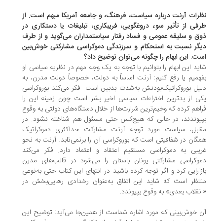
رات آرنت درباره سیاست، فرهنگ، و جامعه آمریکا مبهم است. از
فی از تأثیر سوء دروغگویی، فریبکاری، تبلیغات یا دستکاری در
ق و سلیقه عمومی و فساد رفتار سیاستمداران می‌گوید و از طرف
گر نسبت به استحکام و سرزندگی دموکراسی مشارکتی خوش‌بین
ت. این ابهام را چگونه می‌توان توضیح داد؟
ید این ابهام را بتوانیم با توجه به یک وجه مهم در نظریه سیاسی او
همیم یا رفع کنیم: آرنت اساساً به دولت، خصوصاً دولت مدرن، به
یل بوروکراتیک‌بودنش به‌شدت بدبین است. فکر می‌کند بوروکراسی
ی از بدترین اختراعات سیاسی اخیر بشر است چون زمینه این را
اهم کرده که وخیم‌ترین شرارت‌ها از خلال دستگاه‌های دولتی به وقوع
یوندند، در حالی که هیچ‌کس حتی مسئول هم شناخته نشود. در
ابل، سیاست مورد توجه آرنت مشارکت حداکثری دموکراتیک
گان در شفافیتی است که بوروکراسی آن را برنمی‌تابد. آرنت به نحو
یبی به دموکراسی مستقیم اعتقاد و اعتماد دارد. فکر می‌کند
وکراسی مشارکتی یونان باستان را می‌شود در قالب‌های مدرن
زآرایی کرد و اگر توجه کرده باشید در انتهای این کتاب حتی به‌نوعی
تظر است که شاید این اتفاق به‌عنوان رخدادی رهایی‌بخش در
نقلاب بعدی» به وقوع بپیوندد.
 خوش‌بینی که مورد اشاره شماست از همین‌جا می‌آید: توضیح این