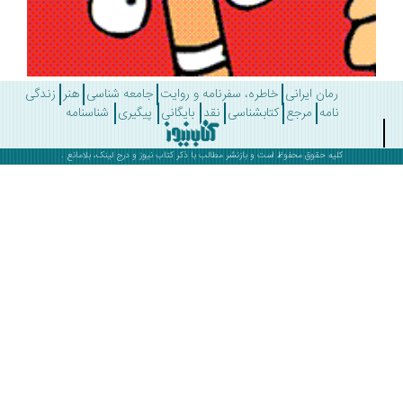
رمان ایرانی
خاطره، سفرنامه و روایت
جامعه شناسی
هنر
زندگی
نامه
مرجع
کتابشناسی
نقد
بایگانی
پیگیری
شناسنامه
کلیه حقوق محفوظ است و بازنشر مطالب با ذکر
کتاب نیوز
و درج لینک، بلامانع .