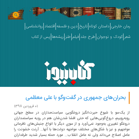
ان خارجی
داستان کوتاه
تاریخ
دین و فلسفه
اقتصاد
روانشناسی
ر
کودک و نوجوان
طرح جلد
فیلم
طنز
ریشه‌ها
پس از کتاب
بحران‌های جمهوری در گفت‌وگو با علی معظمی
01 فروردین 1398
 یک‌سو با شیوع حیرت‌انگیز دروغگویی سیاست‌مداران در سطح جهانی
به‌روییم، دروغ‌گویی‌هایی که حتی افشا‌ شدن‌شان هم در رویه سیاستمداران
وغگو تغییری به‌وجود نمی‌آورد و از سوی دیگر با انواع جنبش‌های نافرمانی
اجهیم و نیز با شکل‌های مختلف مواجهه دولت‌ها با آنها... آرنت خشونت را
مل اصلاح می‌داند ولی نه عامل انقلاب... مورد حمله بسیار شدید طرفداران