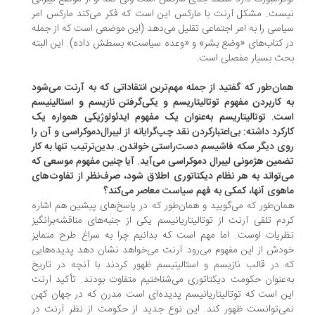
ست. مشکل آرنت با مارکس این است که فکر می‌کند مارکس امر
اسی را به امر اجتماعی تقلیل می‌دهد (این موضعی است که از جمله
 کتاب‌های «وضع بشر» و «وعده سیاست» بسطش داده). این البته
ث بسیار مفصلی است.
ان‌طور که گفتید از جمله مهم‌ترین انتقاداتی که به آرنت می‌شود
 کاربردن مفهوم توتالیتاریسم و یکی‌گرفتن نازیسم و استالینیسم
ت. توتالیتاریسم به‌عنوان یک مفهوم ایدئولوژیکی همواره یک
رکرد داشته: بی‌اعتبارکردن نقد چپ‌گرایانه از لیبرال‌دموکراسی و آن را
ی دیگر سکه فاشیسم دست‌راستی خواندن. بدین‌ترتیب تنها به کار
مین هژمونی لیبرال دموکراسی می‌آید. آیا چنین مفهوم موسعی که
‌تواند به هر نظام دیکتاتوری اطلاق شود، صرف‌نظر از تفاوت‌های
هوی آنها، کمکی به فهم سیاست معاصر می‌کند؟
ان‌طور که می‌گویید و همان‌طور که در پاسخ‌های پیشین هم اشاره
دم تلقی آرنت از توتالیتاریانیسم یکی از جنبه‌های مناقشه‌برانگیز
ریات اوست. اما مهم است که بدانیم چرا به سراغ طرح متمایز
دش از این مفهوم می‌رود: آرنت می‌خواهد نشان دهد پدیده‌هایی
 در قالب نازیسم و استالینیسم ظهور کردند با آنچه در تاریخ
‌عنوان حکومت دیکتاتوری می‌شناختیم متفاوت بودند. تأکید آرنت
ن است که توتالیتاریانیسم پدیده‌ای است مدرن که در جهان کهن
ی‌توانست ظهور کند. این نوع جدید از حکومت از نظر آرنت در