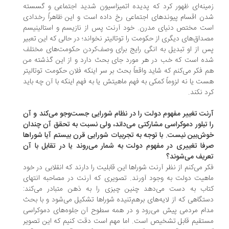
ینه‌ای ظهور کرد که پدیده اتمیزاسیون شدید اجتماعی و گسسته‌
ن اقسام پیوندهای اجتماعی رخ داده است و این ظاهراً رخدادی
ت مختص دنیای مدرن. خود آرنت پس از نازیسم و استالینیسم
داق‌های دیگری از حکومت را توتالیتر نخواند؛ در حالی که این تعبیر
 از او تبدیل به انگی رایج برای وصف‌کردن حکومت‌های مختلف
ه است که خب در هر مورد جای بحث دارد و از این گذشته من
 فکر می‌کنم که شاید واقعاً بحث بر سر اینکه فلان حکومت توتالیتر
ت یا نه لزوماً کمکی به فهم ماهیتش یا به فهم اینکه با آن چه باید
د نکند.
نت تغییر مفهوم دولت را در نظام شورایی جست‌وجو می‌کند و آن
 تبلور دموکراسی مشارکتی می‌داند، ولی نسبت به تحقق آن چندان
ش‌بین نیست. با توجه به تجربیات شورایی قرن بیستم آیا شوراها
فا تغییری در مفهوم دولت به شمار می‌روند یا در تقابل با آن
ریف می‌شوند؟
ر می‌کنم از نظر آرنت شوراها این قابلیت را دارند که انقلابی در خود
هیت دولت به وجود آورند. تصویری که آرنت در مصاحبه انتهای
اب به دست می‌دهد چنین چیزی را به ذهن متبادر می‌کند:
تگاهی که از لایه‌های برهم‌تنیده شوراها تشکیل می‌شود و با بحث
ام مردمی پیش می‌رود و در همه سطوح آن جلوه‌های دموکراسی
تقیم قابل تشخیص است. اما مهم است دقت کنیم که این تصویر