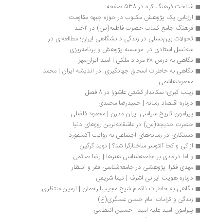
شناخت فرهنگ کره در 538 صفحه
ارزیابی یک پژوهش‌ مکتوب در حوزه جبهه مقاومت
فرهنگ جامع کلمات حضرت فاطمه(س) در 2جلد
تحولات بین‌نسلی در زندگی دانشگاهی ایران؛ مطالعه‌ای در 
سه‌نسل استادی در  موسسه پژوهش و برنامه‌ریزی
نگاهی به درس ۲۸ مرداد ملکی | امید ایران‌مهر
نگاهی به خاطرات اسحاق جهانگیری: در اندیشه ایران | محمد 
محمودهاشمی
زینب کبری؛ سکاندار کشتی عاشورا در 8 فصل
درباره اقتصاد رسانه | حمیدرضا محمدی
پیرامون تاریخ سیاسی ایران مدرن | محمود فاضلی
حضرت خدیجه(س) در عاشقانه‌ترین روزهای دنیا
دستکاری در رسانه‌های اجتماعی به روایت آکسفورد
از کی و کجا آلتوسر ساختارگرا شد؟ | نوید گرگین
و اما درآمدی بر جامعه‌شناسی هنرها | رضا صائمی
مهدی فقرا: پژوهشی در جامعه‌شناسی فقر و انتظار 
درباره هویت ایرانی اشرف | نیما شریفی
نگاهی به خاطرات ناتمام شیخ مجیب‌الرحمان | آرمین منتظری
زندگی و کرامات امام حسن عسگری(ع)
پیرامون امید علیه امید | حسین انتظامی