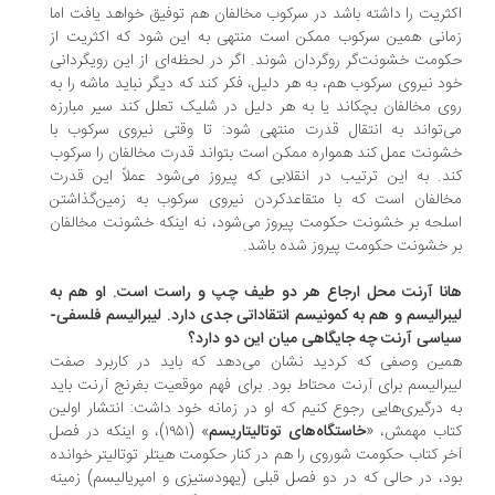
ثریت را داشته باشد در سرکوب مخالفان هم توفیق خواهد یافت اما
انی همین سرکوب ممکن است منتهی به این شود که اکثریت از
ومت خشونت‌گر روگردان شوند. اگر در لحظه‌ای از این رویگردانی
د نیروی سرکوب هم، به هر دلیل، فکر کند که دیگر نباید ماشه را به
ی مخالفان بچکاند یا به هر دلیل در شلیک تعلل کند سیر مبارزه
‌تواند به انتقال قدرت منتهی شود: تا وقتی نیروی سرکوب با
ونت عمل کند همواره ممکن است بتواند قدرت مخالفان را سرکوب
د. به این ترتیب در انقلابی که پیروز می‌شود عملاً این قدرت
الفان است که با متقاعدکردن نیروی سرکوب به زمین‌گذاشتن
لحه بر خشونت حکومت پیروز می‌شود، نه اینکه خشونت مخالفان
 خشونت حکومت پیروز شده باشد.
نا آرنت محل ارجاع هر دو طیف چپ و راست است. او هم به
برالیسم و هم به کمونیسم انتقاداتی جدی دارد. لیبرالیسم فلسفی-
اسی آرنت چه جایگاهی میان این دو دارد؟
ین وصفی که کردید نشان می‌دهد که باید در کاربرد صفت
برالیسم برای آرنت محتاط بود. برای فهم موقعیت بغرنج آرنت باید
 درگیری‌هایی رجوع کنیم که او در زمانه خود داشت: انتشار اولین
اب مهمش، «
خاستگاه‌های توتالیتاریسم
» (۱۹۵۱)، و اینکه در فصل
ر کتاب حکومت شوروی را هم در کنار حکومت هیتلر توتالیتر خوانده
د، در حالی که در دو فصل قبلی (یهودستیزی و امپریالیسم) زمینه