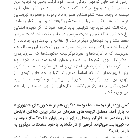
نتی تا حد قابل توجهی آرمانی است. خود آرنت وقتی به تجربه قرن
ستمی شوراها رجوع می‌کند تأکید دارد که شوراها در انقلاب‌های قرن
ستم با وجود همه شکوهشان همواره ناکام بوده و همواره نیروهایی
اسر شوراها ابتکار عمل را از دست‌شان گرفته‌اند و آنها را کنار زده‌اند.
نت البته نمی‌گوید چه شرایطی باید فراهم شود که اگر دوباره انقلابی
 داد شوراها که تجلی قدرت مردمی در خلال انقلاب‌اند قدرت خود را
ظ کنند و به نهادهای دیگر برآمده از انقلاب یا نهادهای به‌جامانده از
ل وا ندهند یا کنار زده نشوند. علاوه بر این آرنت به این مسئله هم
ی‌رسد که با کارکردهای غیردموکراتیک حکومت‌ها که سازوکارهای
وکراتیکی چون شوراها نیز اغلب از همان ناحیه متوقف می‌شوند چه
ید کرد؛ مثلاً با کارکردهای اطلاعاتی و امنیتی حکومت چه باید کرد.
نها کارویژه‌هایی‌اند که اساساً مدعی‌اند تنها با حد قابل توجهی از
هان‌کاری غیردموکراتیک امکان‌پذیر می‌شوند و حکومت‌ها همواره
ورت‌شان را به رخ می‌کشند. مثال‌هایی از این دست را باز هم
‌توان یافت.
ی زودتر از ترجمه شما ترجمه دیگری هم از «بحران‌های جمهوری»
 بازار آمد. معضل ترجمه‌های همزمان در نشر ایران کماکان لاینحل
قی مانده. به نظرتان راه‌حلی برای آن می‌توان یافت؟ مثلا پیوستن
 کپی‌رایت می‌تواند گرهی از کار بگشاید یا خود مشکلات دیگری به
ر می‌آورد؟
 شرایط فعلی و با صعود نجومی قیمت کاغذ و دیگر اقلام