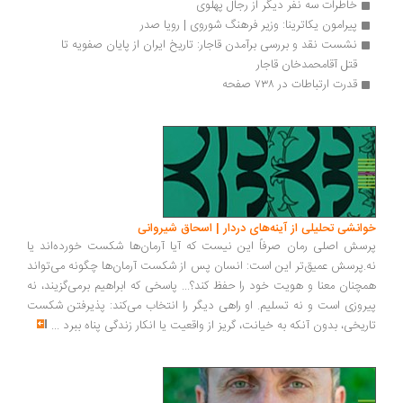
خاطرات سه نفر دیگر از رجال پهلوی
پیرامون یکاترینا: وزیر فرهنگ شوروی | رویا صدر
نشست نقد و بررسی برآمدن قاجار: تاریخ ایران از پایان صفویه تا 
قتل آقامحمدخان قاجار
قدرت ارتباطات در ۷۳۸ صفحه 
انشی تحلیلی از آینه‌های دردار | اسحاق شیروانی
سش اصلی رمان صرفاً این نیست که آیا آرمان‌ها شکست خورده‌اند یا
.پرسش عمیق‌تر این است: انسان پس از شکست آرمان‌ها چگونه می‌تواند
چنان معنا و هویت خود را حفظ کند؟... پاسخی که ابراهیم برمی‌گزیند، نه
روزی است و نه تسلیم. او راهی دیگر را انتخاب می‌کند: پذیرفتن شکست
ریخی، بدون آنکه به خیانت، گریز از واقعیت یا انکار زندگی پناه ببرد
...