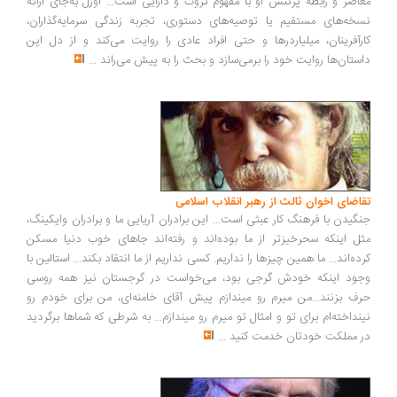
اصر و رابطه پرتنش او با مفهوم ثروت و دارایی است... اوزل به‌جای ارائه
خه‌های مستقیم یا توصیه‌های دستوری، تجربه زندگی سرمایه‌گذاران،
رآفرینان، میلیاردرها و حتی افراد عادی را روایت می‌کند و از دل این
ستان‌ها روایت خود را برمی‌سازد و بحث را به پیش می‌راند
...
اضای اخوان ثالث از رهبر انقلاب اسلامی
گیدن با فرهنگ کار عبثی است... این برادران آریایی ما و برادران وایکینگ،
ل اینکه سحرخیزتر از ما بوده‌اند و رفته‌اند جاهای خوب دنیا مسکن
ده‌اند... ما همین چیزها را نداریم. کسی نداریم از ما انتقاد بکند... استالین با
ود اینکه خودش گرجی بود، می‌خواست در گرجستان نیز همه روسی
ف بزنند...من میرم رو میندازم پیش آقای خامنه‌ای، من برای خودم رو
نداخته‌ام برای تو و امثال تو میرم رو میندازم... به شرطی که شماها برگردید
 مملکت خودتان خدمت کنید
...