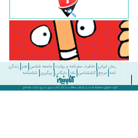
رمان ایرانی
خاطره، سفرنامه و روایت
جامعه شناسی
هنر
زندگی
نامه
مرجع
کتابشناسی
نقد
بایگانی
پیگیری
شناسنامه
کلیه حقوق محفوظ است و بازنشر مطالب با ذکر
کتاب نیوز
و درج لینک، بلامانع .