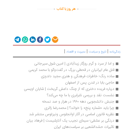
.
.
..............
...............
هر روز با کتاب
|
|
|
گی‌نامه
تاریخ و سیاست
مدیریت و اقتصاد
و اما از سرد و گرم روزگار زیدآبادی | امین شول سیرجانی
قتل عام ایرانیان در قحطی بزرگ در گفت‌وگو با محمد کریمی
ساده رنگ؛ خاطرات فرهنگی و هنری مجید دلدوزی
حاجی بابا در لندن پس از اصفهان
درباره فریده دختری که از چنگ داعش گریخت | شایان اویسی
نشست نقد و بررسی نابرابری با ما چه می‌کند؟
جنبش دانشجویی دهه ۱۹۶۰ در هزار و صد نسخه
چرا باید «شماره پنج» را خواند؟ | محمدرضا زائری
نظریه قانون اساسی در آثار اوانجلوس ونیزلوس منتشر شد
درنگی بر عشقی؛ سیمای نجیب یک آنارشیست | فرهاد بیان
تاثیرات حشدالشعبی بر سیاست‌های ایران