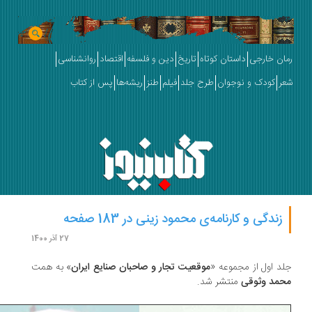
ان خارجی
داستان کوتاه
تاریخ
دین و فلسفه
اقتصاد
روانشناسی
ر
کودک و نوجوان
طرح جلد
فیلم
طنز
ریشه‌ها
پس از کتاب
زندگی و کارنامه‌ی محمود زینی در 183 صفحه
27 آذر 1400
د اول از مجموعه «
موقعیت تجار و صاحبان صنایع ایران
» به همت
مد وثوقی
منتشر شد.