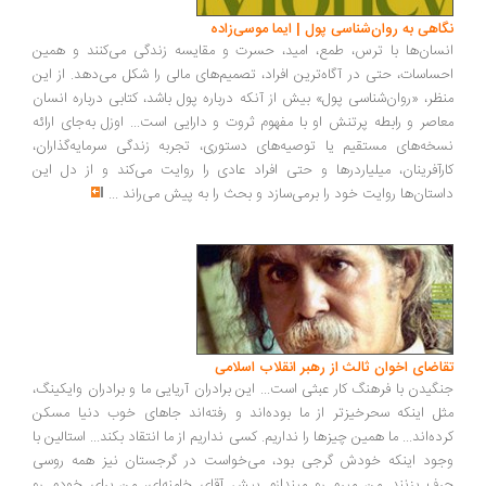
اهی به روان‌شناسی پول | ایما موسی‌زاده
سان‌ها با ترس، طمع، امید، حسرت و مقایسه زندگی می‌کنند و همین
ساسات، حتی در آگاه‌ترین افراد، تصمیم‌های مالی را شکل می‌دهد. از این
ظر، «روان‌شناسی پول» بیش از آنکه درباره پول باشد، کتابی درباره انسان
اصر و رابطه پرتنش او با مفهوم ثروت و دارایی است... اوزل به‌جای ارائه
خه‌های مستقیم یا توصیه‌های دستوری، تجربه زندگی سرمایه‌گذاران،
رآفرینان، میلیاردرها و حتی افراد عادی را روایت می‌کند و از دل این
ستان‌ها روایت خود را برمی‌سازد و بحث را به پیش می‌راند
...
اضای اخوان ثالث از رهبر انقلاب اسلامی
گیدن با فرهنگ کار عبثی است... این برادران آریایی ما و برادران وایکینگ،
ل اینکه سحرخیزتر از ما بوده‌اند و رفته‌اند جاهای خوب دنیا مسکن
ده‌اند... ما همین چیزها را نداریم. کسی نداریم از ما انتقاد بکند... استالین با
ود اینکه خودش گرجی بود، می‌خواست در گرجستان نیز همه روسی
ف بزنند...من میرم رو میندازم پیش آقای خامنه‌ای، من برای خودم رو