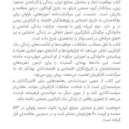
اب موقعیت تجار و صاحبان صنایع ایران، زندگی و کارنامه‌ی محمود
نی، بنیانگذار گروه صنعتی لایکو، به دلایل گوناگون درخور مطالعه و
ارزش است. نخست، این سرگذشت‌نامه آموزه‌هایی فراوان برای
اقه‌مندان به تاریخ اجتماعی و پژوهشگران اقتصاد و کارآفرینی بومی
 بر دارد. دوم این‌که راوی با توصیف جزئیات زندگی شخصی و
نوادگی، چگونگی شکل‌گیری اصول اخلاقی در زندگی اجتماعی و نیز
لاق حرفه‌ای در کسب‌وکار را، به‌تفصیل، شرح داده است.
اب با نقل مصائب، مشکلات، موفقیت‌ها و شکست‌های زندگی یک
رآفرین نشان می‌دهد که فرازوفرودها و گذارهای مهم تجاری همراه با
شینه‌ی خانوادگی و آموزشی چگونه از او انسانی جهان‌دیده ساخته
ت. این داده‌ها پهنه‌ای گسترده را برای آزمون نظریه‌های
معه‌شناسان و تاریخ‌نگاران اقتصادی و اقتصاددانان نهادگرا، که به
گذشت کارآفرینان اهمیت می‌دهند، پیش روی می‌نهد.
ن کتاب از سویی دربردارنده‌ی رهنمودهایی برای قانون‌گذاران و
استمداران است تا با شناخت مشکلات کارآفرینان بتوانند عقلانی‌تر
است‌گذاری کنند و از سوی دیگر، به خواننده‌ی فرهیخته فرصت
‌دهد تا تصوری واقعی از زندگی یک کارآفرین صنعتی داشته باشد.
«موقعیت تجار و صاحبان صنایع ایران» تالیف محمد وثوقی در 183
صفحه و قیمت 60 هزارتومان منتشر شده و در دسترس علاقمندان قرار
فته است.