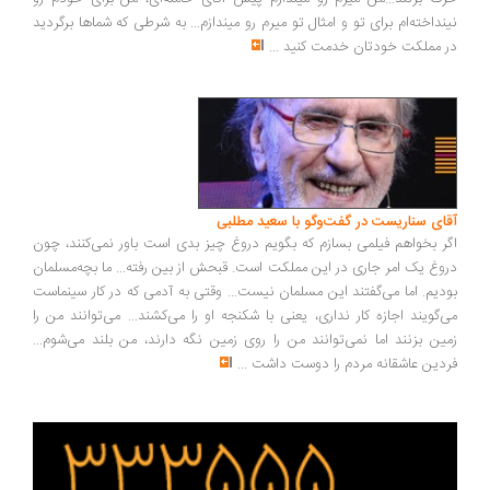
نداخته‌ام برای تو و امثال تو میرم رو میندازم... به شرطی که شماها برگردید
 مملکت خودتان خدمت کنید
...
ای سناریست در گفت‌وگو با سعید مطلبی
ر بخواهم فیلمی بسازم که بگویم دروغ چیز بدی است باور نمی‌کنند، چون
وغ یک امر جاری در این مملکت است. قبحش از بین رفته... ما بچه‌مسلمان
دیم. اما می‌گفتند این مسلمان نیست... وقتی به آدمی که در کار سینماست
‌گویند اجازه کار نداری، یعنی با شکنجه او را می‌کشند... می‌توانند من را
ین بزنند اما نمی‌توانند من را روی زمین نگه دارند، من بلند می‌شوم...
دین عاشقانه مردم را دوست داشت
...