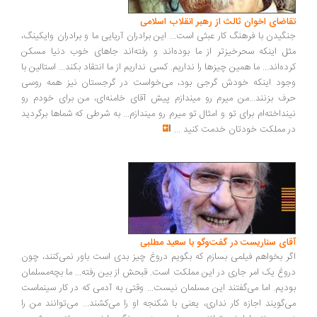
تقاضای اخوان ثالث از رهبر انقلاب اسلامی
جنگیدن با فرهنگ کار عبثی است... این برادران آریایی ما و برادران وایکینگ،
مثل اینکه سحرخیزتر از ما بوده‌اند و رفته‌اند جاهای خوب دنیا مسکن
کرده‌اند... ما همین چیزها را نداریم. کسی نداریم از ما انتقاد بکند... استالین با
وجود اینکه خودش گرجی بود، می‌خواست در گرجستان نیز همه روسی
حرف بزنند...من میرم رو میندازم پیش آقای خامنه‌ای، من برای خودم رو
نینداخته‌ام برای تو و امثال تو میرم رو میندازم... به شرطی که شماها برگردید
در مملکت خودتان خدمت کنید
...
آقای سناریست در گفت‌وگو با سعید مطلبی
اگر بخواهم فیلمی بسازم که بگویم دروغ چیز بدی است باور نمی‌کنند، چون
دروغ یک امر جاری در این مملکت است. قبحش از بین رفته... ما بچه‌مسلمان
بودیم. اما می‌گفتند این مسلمان نیست... وقتی به آدمی که در کار سینماست
می‌گویند اجازه کار نداری، یعنی با شکنجه او را می‌کشند... می‌توانند من را