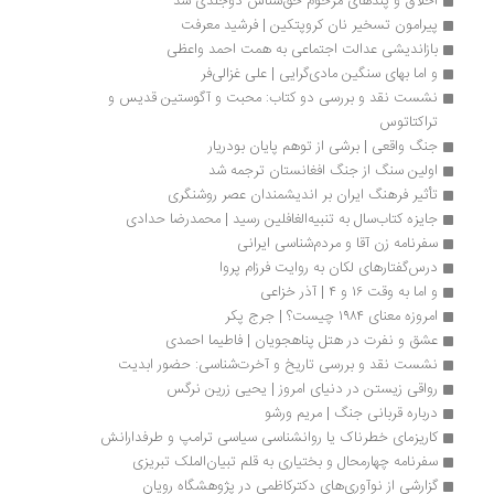
اخلاق و پندهای مرحوم حق‌شناس دوجلدی شد
پیرامون تسخیر نان کروپتکین | فرشید معرفت
بازاندیشی عدالت اجتماعی به همت احمد واعظی
و اما بهای سنگین مادی‌گرایی | علی غزالی‌فر
نشست نقد و بررسی دو کتاب: محبت و آگوستین قدیس و 
تراکتاتوس
جنگ واقعی | برشی از توهم پایان بودریار
اولین سنگ از جنگ افغانستان ترجمه شد
تأثیر فرهنگ ایران بر اندیشمندان عصر روشنگری
جایزه کتاب‌سال به تنبیه‌الغافلین رسید | محمدرضا حدادی
سفرنامه زن آقا و مردم‌شناسی ایرانی
درس‌گفتارهای لکان به روایت فرزام پروا
و اما به وقت ۱۶ و ۴ | آذر خزاعی
امروزه معنای ۱۹۸۴ چیست؟ | جرج پکر
عشق و نفرت در هتل پناهجویان | فاطیما احمدی
نشست نقد و بررسی تاریخ و آخرت‌شناسی: حضور ابدیت
رواقی زیستن در دنیای امروز | یحیی زرین نرگس
درباره قربانی جنگ | مریم ورشو
کاریزمای خطرناک یا روانشناسی سیاسی ترامپ و طرفدارانش
سفرنامه چهارمحال و بختیاری به قلم تبیان‌الملک تبریزی
گزارشی از نوآوری‌های دکترکاظمی در پژوهشگاه رویان