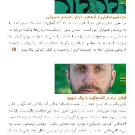
خوانشی تحلیلی از آینه‌های دردار | اسحاق شیروانی
پرسش اصلی رمان صرفاً این نیست که آیا آرمان‌ها شکست خورده‌اند یا
نه.پرسش عمیق‌تر این است: انسان پس از شکست آرمان‌ها چگونه می‌تواند
همچنان معنا و هویت خود را حفظ کند؟... پاسخی که ابراهیم برمی‌گزیند، نه
پیروزی است و نه تسلیم. او راهی دیگر را انتخاب می‌کند: پذیرفتن شکست
تاریخی، بدون آنکه به خیانت، گریز از واقعیت یا انکار زندگی پناه ببرد
...
اونای آرام در گفت‌وگو با فاروک شهیچ‭
گویی انسان‌ها ترمزِ خود را از دست داده‌اند و آن کُدِ اخلاقی که نگهبان عقل
سلیم بود، فروریخته است. در دنیای امروز، همه می‌خواهند فاشیست باشند؛
یعنی می‌خواهند نفرت، محورِ زندگی‌شان باشد... ما با گوشت و پوست خود
احساس کردیم «دیگری» بودن چه معنایی دارد... نوشتن پاسخی است به
بی‌عدالتی‌هایی که ما را احاطه کرده‌اند، و در عین حال، ستایشی است از