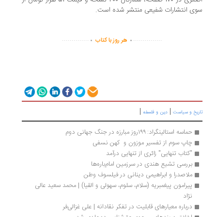
اصغری در 170 صفحه، شمارگان 200 نسخه و قیمت 51 هزار تومان از
سوی انتشارات شفیعی منتشر شده است.
.
.
..............
...............
هر روز با کتاب
|
|
تاریخ و سیاست
دین و فلسفه
حماسه استالینگراد: ۱۹۹روز مبارزه در جنگ جهانی دوم
چاپ سوم از تفسیر موزون و  کهن نسفی
"کتاب تنهایی" زائری از تنهایی درآمد
بررسی تشیع هندی در سرزمین امام‌باره‌ها
ملاصدرا و ابراهیمی دینانی در فیلسوف وطن
پیرامون پیغمبریه (سلام، سلوم، سهولی و القیا) | محمد سعید عالی 
نژاد
درباره معیارهای قابلیت در تفکر نقادانه | علی غزالی‌فر