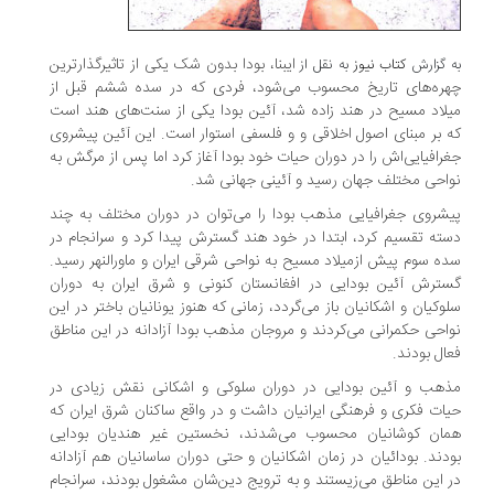
ایبنا، بودا بدون شک یکی از تاثیرگذارترین
به گزارش
کتاب نیوز
به نقل از
چهره‌های تاریخ محسوب می‌شود، فردی که در سده ششم قبل از
میلاد مسیح در هند زاده شد، آئین بودا یکی از سنت‌های هند است
که بر مبنای اصول اخلاقی و و فلسفی استوار است. این آئین پیشروی
جغرافیایی‌اش را در دوران حیات خود بودا آغاز کرد اما پس از مرگش به
نواحی مختلف جهان رسید و آئینی جهانی شد.
پیشروی جغرافیایی مذهب بودا را می‌توان در دوران مختلف به چند
دسته تقسیم کرد، ابتدا در خود هند گسترش پیدا کرد و سرانجام در
سده سوم پیش ازمیلاد مسیح به نواحی شرقی ایران و ماورالنهر رسید.
گسترش آئین بودایی در افغانستان کنونی و شرق ایران به دوران
سلوکیان و اشکانیان باز می‌گردد، زمانی که هنوز یونانیان باختر در این
نواحی حکمرانی می‌کردند و مروجان مذهب بودا آزادانه در این مناطق
فعال بودند.
مذهب و آئین بودایی در دوران سلوکی و اشکانی نقش زیادی در
حیات فکری و فرهنگی ایرانیان داشت و در واقع ساکنان شرق ایران که
همان کوشانیان محسوب می‌شدند، نخستین غیر هندیان بودایی
بودند. بودائیان در زمان اشکانیان و حتی دوران ساسانیان هم آزادانه
در این مناطق می‌زیستند و به ترویج دین‌شان مشغول بودند، سرانجام