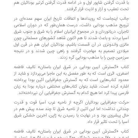
با قدرت گرفتن شاپور اول و در ادامه قدرت گرفتن کرتیر بودائیان هم
تحت تعقیب و آزار و اذیت قرار گرفتند.
جالب اینجاست که رویدادها و اتفاقات تاریخ ایران سهم عمده‌ای در
ترویج مذهب بودایی داشت، درست همان‌طور که در دوران اسلامی
تاجران، دریانوردان و در مجموع ایرانیان اسلام را به شرق و جنوب شرق
آسیا بردند و باعث شدند تا هم اکنون شاهد کشورهای مسلمانی چون
مالزی واندونزی در آن قسمت باشیم، بودائیان ایران هم در قرن اول
میلادی تصمیم به مهاجرت گرفتند و راهی چین شدند و در نتیجه
سرزمین چین را با مذهب بودایی گره زدند.
کتاب «گسترش آیین بودایی در شرق ایران باستان» تالیف فاطمه
اصغری، اثری است که به طور مفصل به این ماجرا می‌پردازد و شاید از
معدود کتاب‌هایی است که به گسترش جغرافیایی آئین بودا پرداخته
اشاره کرده است، شاید بتوان کتاب‌های مختلفی درباره بودا به زبان
فارسی پیدا کرد اما هیچ کدام به گسترش جغرافیایی آن نپرداخته‌اند.
حرکت جغرافیایی بودائیان اگرچه از ناحیه غرب آسیا قوت و قدرت
چندانی نداشت؛ اما این آئین از ناحیه شرق تا چند سده پیش هم در
حال پیشروی بود و در نهایت با رسیدن به ژاپن، آخرین خشکی شرق
آسیا را تحت تاثیر قرار داد.
کتاب «گسترش آیین بودایی در شرق ایران باستان» تالیف فاطمه