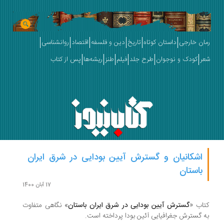
رمان خارجی
داستان کوتاه
تاریخ
دین و فلسفه
اقتصاد
روانشناسی
شعر
کودک و نوجوان
طرح جلد
فیلم
طنز
ریشه‌ها
پس از کتاب
اشکانیان و گسترش آیین بودایی در شرق ایران
باستان
17 آبان 1400
کتاب «
گسترش آیین بودایی در شرق ایران باستان
» نگاهی متفاوت
به گسترش جغرافیایی آئین بودا پرداخته است.