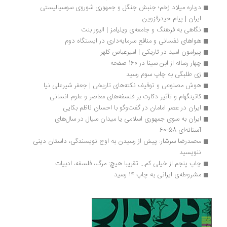
درباره میلاد زخم؛ ج‍ن‍ب‍ش‌ ج‍ن‍گ‍ل‌ و ج‍م‍ه‍وری‌ ش‍وروی‌ س‍وس‍ی‍ال‍ی‍س‍ت‍ی‌ 
ای‍ران‌ | پیام حیدرقزوین
نگاهی به فرهنگ و جامعه‌ی ویلیامز | الیور بنت
هواهای نفسانی و منافع سرمایه‌داری در ایستگاه دوم
پیرامون امید در تاریکی | امیرعباس کلهر
چهار رساله از ابن سینا در 160 صفحه
زی طلبگی به چاپ سوم رسید
هوش مصنوعی و توقیف نکته‌های تاریخی | جعفر شیرعلی نیا
کاتینگهام و تأثیر دکارت بر فلسفه‌های معاصر و علوم انسانی
ایران در عصر امامان در گفت‌وگو با احسان ناظم بکایی
ایران به سوی جمهوری اسلامی یا میدان سیال در سال‌های 
آستانه‌ای 58-60
محمدرضا سرشار: پیش از رسیدن به اوج نویسندگی، داستان دینی 
ننویسید
چاپ پنجم از خیلی کم... تقریبا هیچ: مرگ، فلسفه، ادبیات
مشروطه‌ی ایرانی به چاپ ۱۴ رسید