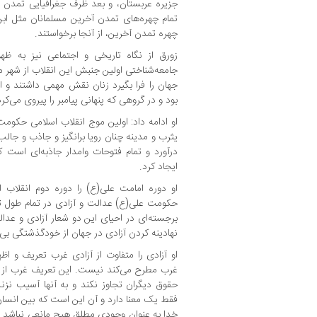
جزیره عربستان، و بعد ظرف جغرافیایی تمدن ا
تمام چهره‌های تمدن آخرین مسلمانان مثل ابن
چهره تمدن آخرین، از آنجا برخواستند.
زورق از نگاه تاریخی و اجتماعی نیز به ظهو
جامعه‌شناختی اولین جنبش این انقلاب از شهر مد
جهان را فرا بگیرد زنان نقش مهمی داشتند و
بود و در گروهی که پنهانی پیامبر را پیروی می‌ک
او ادامه داد: اولین موج انقلاب اسلامی حکومت 
یثرب و مدینه چنان رویا برانگیز و جاذب و جالب 
درآورد و تمام فتوحات وامدار جاذبه‌ای است 
ایجاد کرد.
او دوره امامت علی(ع) را دوره دوم انقلاب 
حکومت علی(ع) عدالت و آزادی در تمام طول تا
برجسته‌ای در احیای این دو شعار آزادی و عدالت 
نهادینه کردن آزادی در جهان از خودگذشتگی بی‌
او آزادی را متفاوت از آزادی غرب تعریف و اظها
غرب مطرح می‌کند نیست. این تعریف غرب از آز
حقوق دیگران تجاوز نکند و به آنها آسیب نز
فقط یک معنا دارد و آن این است که بین انسان
خدا به عنوان وجودی مطلق هیچ مانعی نباشد. 