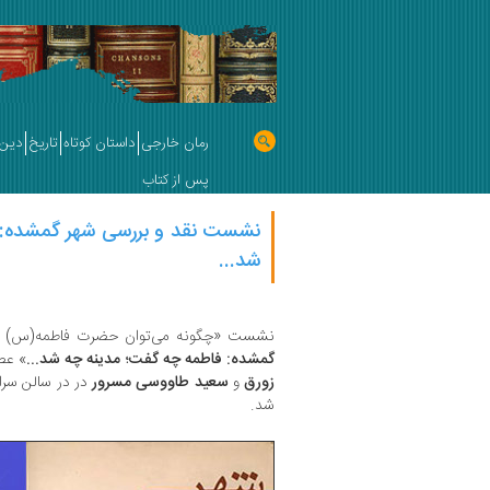
رمان خارجی
داستان کوتاه
تاریخ
دین 
پس از کتاب
نشست نقد و بررسی شهر گمشده: 
شد...
نشست «چگونه می‌توان حضرت فاطمه(س) را 
گمشده: فاطمه چه گفت؛ مدینه چه شد...
» عص
زورق
و
سعید طاووسی مسرور
در در سالن سرای‌
شد.