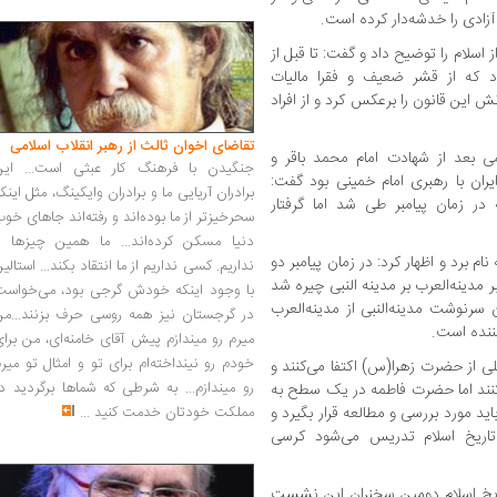
آزادی را خدشه‌دار کرده است.
اسلام را توضیح داد و گفت: تا قبل از
ود که از قشر ضعیف و فقرا مالیات
دنش این قانون را برعکس کرد و از افراد
تقاضای اخوان ثالث از رهبر انقلاب اسلامی
می بعد از شهادت امام محمد باقر و
جنگیدن با فرهنگ کار عبثی است... این
یران با رهبری امام خمینی بود گفت:
برادران آریایی ما و برادران وایکینگ، مثل اینک
در زمان پیامبر طی شد اما گرفتار
سحرخیزتر از ما بوده‌اند و رفته‌اند جاهای خو
دنیا مسکن کرده‌اند... ما همین چیزها را
م برد و اظهار کرد: در زمان پیامبر دو
نداریم. کسی نداریم از ما انتقاد بکند... استالی
 مدینه‌العرب بر مدینه النبی چیره شد
با وجود اینکه خودش گرجی بود، می‌خواست
رنوشت مدینه‌النبی از مدینه‌العرب
در گرجستان نیز همه روسی حرف بزنند...من
ننده است.
میرم رو میندازم پیش آقای خامنه‌ای، من برا
خودم رو نینداخته‌ام برای تو و امثال تو میر
لی از حضرت زهرا(س) اکتفا می‌کنند و
رو میندازم... به شرطی که شماها برگردید د
ی‌کنند اما حضرت فاطمه در یک سطح به
د مورد بررسی و مطالعه قرار بگیرد و
مملکت خودتان خدمت کنید
...
اریخ اسلام تدریس می‌شود کرسی
یخ اسلام دومین سخنران این نشست