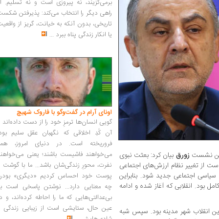
برمی‌گزیند، نه پیروزی است و نه تسلیم. ا
راهی دیگر را انتخاب می‌کند: پذیرفتن شکس
تاریخی، بدون آنکه به خیانت، گریز از واقعی
یا انکار زندگی پناه ببرد
...
اونای آرام در گفت‌وگو با فاروک شهیچ‭
گویی انسان‌ها ترمزِ خود را از دست داده‌اند 
آن کُدِ اخلاقی که نگهبان عقل سلیم بود،
فروریخته است. در دنیای امروز، همه
می‌خواهند فاشیست باشند؛ یعنی می‌خواهند
ی این نشست
زورق
بیان کرد: بعثت نبوی
است از تغییر نظام ارزش‌های اجتماعی
نفرت، محورِ زندگی‌شان باشد... ما با گوشت 
سیاسی اجتماعی جدید شود. بنابراین
پوست خود احساس کردیم «دیگری» بودن
مل بود. انقلابی که آغاز شده و ادامه
چه معنایی دارد... نوشتن پاسخی است به
بی‌عدالتی‌هایی که ما را احاطه کرده‌اند، و د
عین حال، ستایشی است از زیبایی زندگی و
 این انقلاب شهر مدینه بود. سپس شبه