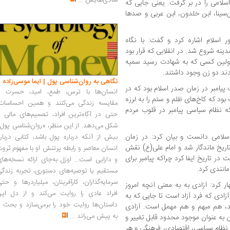
شادی‌هایش
...
سلامی را در بر گرفت. یعنی جایی که
‌سینا، ابن خلدون، ابن عربی و صدها
ر اسلام اشاره کرد و گفت: با نگاه
ینه شروع شد. در انقلابی که قرار بود
 اولین کسی که به شهادت رسید سمیه
ردند دو زن وجود داشتند.
نگاهی به روان‌شناسی پول | ایما موسی‌زاده
پیامبر در زمان صدر اسلام بود که در
انسان‌ها با ترس، طمع، امید، حسرت و
بود که کاخ‌های ظلم و ستم را به لرزه
مقایسه زندگی می‌کنند و همین احساسات،
که نظام سیاسی پیامبر در قلوب مردم
حتی در آگاه‌ترین افراد، تصمیم‌های مالی ر
شکل می‌دهد. از این منظر، «روان‌شناسی پول
اسلامی دانست و بیان کرد: در زمان
بیش از آنکه درباره پول باشد، کتابی دربار
ریخ ماندگار شد و امام علی(ع) نقش
انسان معاصر و رابطه پرتنش او با مفهوم ثرو
در تاریخ ایفا کرد چراکه پیامبر برای
و دارایی است... اوزل به‌جای ارائه نسخه‌ها
مانندی کرد.
مستقیم یا توصیه‌های دستوری، تجربه زندگی
سرمایه‌گذاران، کارآفرینان، میلیاردرها و حت
ر کرد: آزادی به به معنی آنچه امروز
افراد عادی را روایت می‌کند و از دل این
ادی که فرد آزاد است تا جایی که به
داستان‌ها روایت خود را برمی‌سازد و بحث ر
ند، هم مبهم و هم مهمل است. آزادی
به پیش می‌راند
...
 به عنوان موجود محدود قابل تغییر و
نظام سیاسی، اقتصادی، فرهنگی و هر