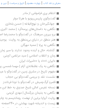
|
|
|
معرفی و نقد کتاب
چهارده معصوم
تاریخ و سیاست
دین و ف
انتقام پری فراموشی از مادر
گفت‌وگوی پاریس‌ریویو با هرتا مولر
 جهانگیرخان و نهج‌البلاغه | حسن بلخاری
نگاهی به داستان‌های پرسه‌گرد | محمد اکبری
برو بیرون سرهنگ در گفت‌وگو با محمدرضا اص
هنر منطق در دنیای بی‌منطق به روایت  یوجین
نگاهی به پرلا | سمیه مهرگان
 گذشته، حال و آینده وجود ندارند یا سیر زمان
رمان و انقلاب اسلامی | سید مرتضی آوینی
«ایران ۱۰۰۱» یا 100میراث ایران
نگاهی به یک عاشقانه‌ی آرام | مهسا شمسی پو
مفهوم تاریخ در مشرق زمین در گفت‌وگو با ع
نشست نقد و بررسی گفت‌وگو بی حجاب
قلمرو گرگ‌ومیش در گفت‌وگو با نونا فرناندز
نسخه نفیس امالی شیخ صدوق به خط ابن 
نگاهی به یتیمان بزرگسال | مهد‌ی کریمی
روایت آیزایا برلین از نهضت رومانتیسم به چا
زیست و اندیشه شهید بهشتی در 240صفحه