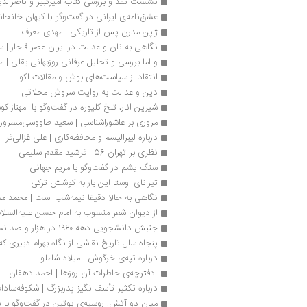
نشست نقد و بررسی کتاب امیرکبیر و ناصرالدی
عشق‌نامه‌ی ایرانی در گفت‌وگو با کیهان خانجا
ژاپن مدرن پس از تاریکی | مهدی معرف
نگاهی به نان و عدالت در ایران عصر قاجار |
و اما بررسی و تحلیل عرفانی روزبهانی بقلی |
انتقاد از سیاست‌های بوش و مقالات اکو
دین و عدالت به روایت سروش محلاتی
شیرین انار، تلخ کلپوره در گفت‌وگو با  مهناز ک
مروری بر عاشوراشناسی | سعید طاووسی‌مسرور
درباره لیبرالیسم و محافظه‌کاری | علی غزالی‌فر
نظری بر تهران 56 | فرشید مقدم سلیمی
سنگ یشم در گفت‌وگو با مریم جهانی
تیرانای اوستا این بار به کوشش ترکی
نگاهی به حالا دقیقا نیمه‌شب است | محمد مع
از دیوان شعر منسوب به امام حسن علیه‌السلا
جنبش دانشجویی دهه ۱۹۶۰ در هزار و صد نسخه
پنجاه سال تاریخ نقاشی از نگاه بهرام دبیری که
درباره تپه‌ی خرگوش | میلاد شاملو
 دفترچه‌ی خاطرات آن روزها | احمد دهقان 
درباره تکثیر تأسف‌انگیز پدر‌بزرگ | شکوفه‌ساد
میان دو آتش: روسیه‌ی پوتین در گفت‌وگو با ن