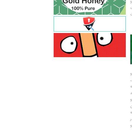
و
ت
ت
و
و
ر