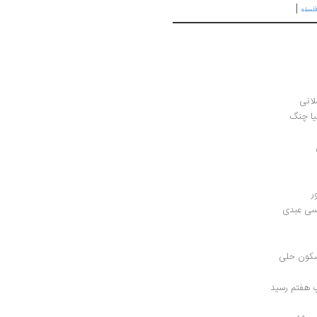
|
لسفه
لانی
یا چنگ
ر
یسی عبدی
سکون حلی
پ هفتم رسید