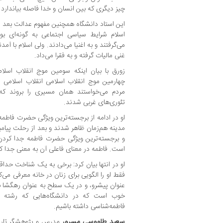
چیز دیگری که بین انسان و خدا فاصله بیاندارد 
این استاد دانشگاه همچنین مفهوم عدالت بعد از 
اسلام شرایط سیاسی اجتماعی به ‌گونه‌ای ب
می‌گرفتند و به اغنیا می‌دادند. ولی اسلام با آم
غنی مالیات گرفته و به فقرا می‌داد.
زورق با بیان اینکه سومین موج انقلاب اسلا
چهارمین موج انقلاب اسلامی انقلاب اسلامی ا
مردم می‌خواستند همان مسیری را بروند که 
تئوری‌های غربی شدند.
او در ادامه از برجسته‌ترین ویژگی حضرت فاطمه نا
مدینه هم‌زمان ظاهر شدند و بعد از رحلت پیامبر
و برجسته‌ترین ویژگی حضرت فاطمه جدا کردن س
است. فاطمه در معنای فاعلی آن به معنی جدا ک
او در انتها بیان کرد: برخی به یک شناخت حداق
فقط او را الگویی برای زنان در خانه معرفی م
عنوان پیشرو، و در یک سطح به عنوان رهگشا بای
خوب است که در دانشگاه‌هایی که رشته ت
فاطمه‌شناسی داشته باشیم.
سعید طاووسی مسرور
مدرس و پژوهشگر تار