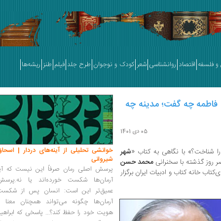
و فلسفه
اقتصاد
روانشناسی
شعر
کودک و نوجوان
طرح جلد
فیلم
طنز
ریشه‌ها
فاطمه چه گفت؛ مدینه چه
05 دی 1401
خوانشی تحلیلی از آینه‌های دردار | اسحاق
شناخت؟» با نگاهی به کتاب «
شهر
شیروانی
ر روز گذشته با سخنرانی
محمد حسن
پرسش اصلی رمان صرفاً این نیست که آیا
کتاب خانه کتاب و ادبیات ایران برگزار
آرمان‌ها شکست خورده‌اند یا نه.پرسش
عمیق‌تر این است: انسان پس از شکست
آرمان‌ها چگونه می‌تواند همچنان معنا و
هویت خود را حفظ کند؟... پاسخی که ابراهی