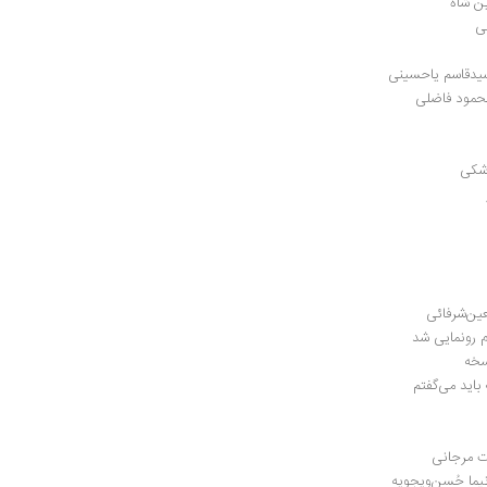
ن شاه
نی
 سیدقاسم یاحسینی
 محمود فاضلی
وشکی
ین‌شرفائی
م رونمایی شد
 باید می‌گفتم
ات مرجانی
یما حُسن‌ویجویه