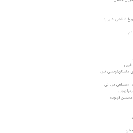
ریخ شفاهی هاروارد
دم
 غیبی
ری داستان‌نویسی نبود
 | مصطفی مردانی
یدرقزوینی
| محسن آزموده
اضلی