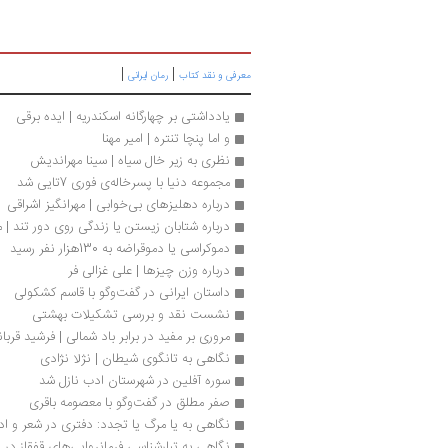
|
|
معرفی و نقد کتاب
رمان ایرانی
یادداشتی بر چهارگانه اسکندریه | ایده برقی
و اما پنچا تنتره | امیر مهنا
نظری به زیر خال سیاه | سینا مهراندیش
مجموعه دنیا با پسرخاله‌ی فوری 7تایی شد
درباره دهلیزهای بی‌خوابی | مهرانگیز اشراقی
درباره شتابان زیستن یا زندگی روی دور تند | م
دموکراسی یا دموقراضه به 130هزار نفر رسید
درباره وزن چیزها | علی غزالی فر
داستان ایرانی در گفت‌وگو با قاسم کشکولی
نشست نقد و بررسی تشکیلات بهشتی
مروری بر مفید در برابر باد شمالی | فرشید قربان
نگاهی به تانگوی شیطان | نژلا نژادی
سوره آفلین در شهرستان ادب نازل شد
صفر مطلق در گفت‌وگو با معصومه باقری
نگاهی به یا مرگ یا تجدد: دفتری در شعر و ا
نگاهی به تبارشناسی فرمانروایی‌های قفقاز در 