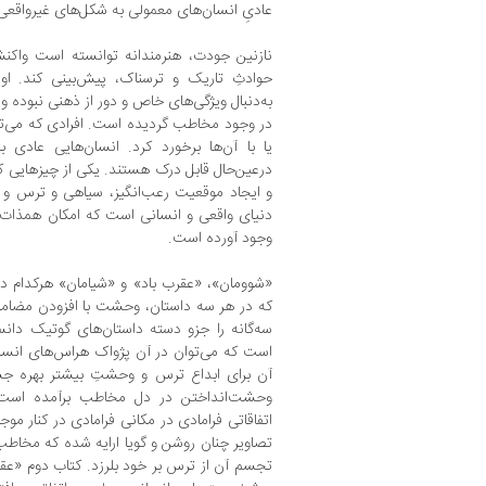
عادیِ انسان‌های معمولی به شکل‌های غیرواقعی و
نازنین جودت، هنرمندانه توانسته است وا
حوادثِ تاریک و ترسناک، پیش‌بینی کند. 
به‌دنبال ویژگی‌های خاص و دور از ذهنی نبوده
در وجود مخاطب گردیده است. افرادی که می‌توا
یا با آن‌ها برخورد کرد. انسان‌هایی عادی ب
در‌عین‌حال قابل درک هستند. یکی از چیزهایی
و ایجاد موقعیت رعب‌انگیز، سیاهی و ترس و
دنیای واقعی و انسانی است که امکان همذات‌پ
وجود آورده است.
«شوومان»، «عقرب باد» و «شیامان» هرکدام داس
که در هر سه داستان‌، وحشت با افزودن مضامین
سه‌گانه را جزو دسته داستان‌های گوتیک دا
است که می‌توان در آن پژواک هراس‌های انسان
آن برای ابداع ترس و وحشتِ بیشتر بهره ج
وحشت‌انداختن در دل مخاطب برآمده است. 
اتفاقاتی فرامادی در مکانی فرامادی در کنار موجو
تصاویر چنان روشن و گویا ارایه‌ شده که مخاط
تجسم آن از ترس بر خود بلرزد. کتاب دوم «عقر