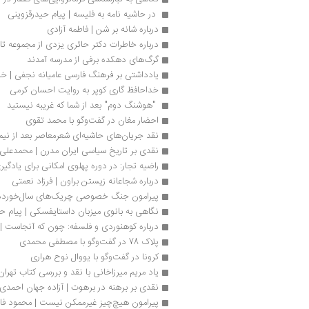
 در حاشیه نامه به فلیسه | پیام حیدرقزوینی
درباره شانه بر شن | فاطمه آزادی
درباره خاطرات دکتر حائری یزدی از مجموعه تا
گرگ‌های دهکده برفی از مدرسه آمدند
یادداشتی بر فرهنگ فارسی عامیانه نجفی | خا
خداحافظ گاری کوپر به روایت احسان کرمی
 "هوشنگ دوم" بعد از شما که غریبه نیستید 
احضار مغان در گفت‌وگو با محمد تقوی
نقد جریان‌های‌ حاشیه‌ای‌ شعرمعاصر بعد از نیما
نقدی بر تاریخ سیاسی ایران مدرن | محمدعلی
راضیه تجار: در دوره پهلوی امکانی برای یادگی
درباره شجاعانه زیستن براون | فرزاد نعمتی
پیرامون جنگ خصوصی چریک‌های سال‌خورده
نگاهی به بانوی میزبان داستایفسکی | پیام ح
درباره کوهنوردی و فلسفه: چون که آنجاست 
پلاک 78 در گفت‌وگو با مصطفی محمدی 
کرونا در گفت‌وگو با یووال نوح هراری
یاد مریم میرزاخانی با نقد و بررسی کتاب تهران
نقدی بر برهنه در برهوت | آزاده جهان احمدی
پیرامون هیچ‌چیز غیرممکن نیست | محمود ف