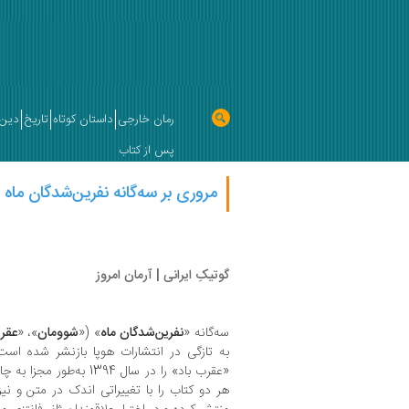
رمان خارجی
داستان کوتاه
تاریخ
دین 
پس از کتاب
مروری بر سه‌گانه نفرین‌شدگان ماه
گوتیکِ ایرانی | آرمان امروز
سه‌گانه «
نفرین‌شدگان ماه
» («
شوومان
»، «
عقرب
به تازگی در انتشارات هوپا بازنشر شده اس
«عقرب باد» را در سال 1394
هر دو کتاب را با تغییراتی اندک در متن و ن