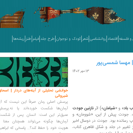
و فلسفه
اقتصاد
روانشناسی
شعر
کودک و نوجوان
طرح جلد
فیلم
طنز
ریشه‌ها
 | مهسا شمسی‌پور
13 مهر 1402
خوانشی تحلیلی از آینه‌های دردار | اسحاق
شیروانی
پرسش اصلی رمان صرفاً این نیست که آیا
 باد
» و «
شیامان
») اثر
نازنین جودت
آرمان‌ها شکست خورده‌اند یا نه.پرسش
ت. جودت پیش از این، «شوومان» و
عمیق‌تر این است: انسان پس از شکست
 به‌طور مجزا به چاپ رسانده بود. جودت در دوسال اخیر
آرمان‌ها چگونه می‌تواند همچنان معنا و
یز تغییر در جلد و شکل ظاهری کتاب،
هویت خود را حفظ کند؟... پاسخی که ابراهی