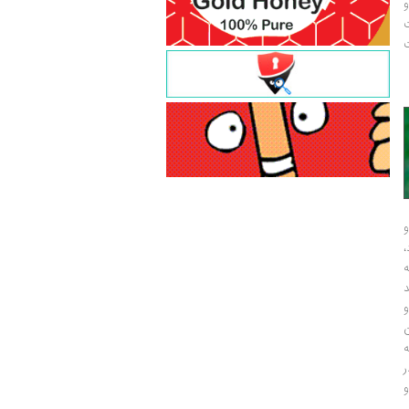
و
ت
ت
و
و
ر