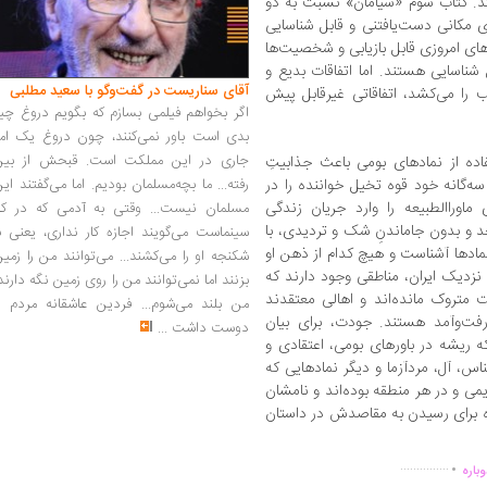
د. کتاب سوم «شیامان» نسبت به دو
ای مکانی دست‌یافتنی و قابل شناسایی
های امروزی قابل بازیابی و شخصیت‌ها
شناسایی‌ هستند. اما اتفاقات بدیع و
آقای سناریست در گفت‌وگو با سعید مطلبی
 را می‌کشد، اتفاقاتی غیرقابل پیش
اگر بخواهم فیلمی بسازم که بگویم دروغ چی
بدی است باور نمی‌کنند، چون دروغ یک امر
جاری در این مملکت است. قبحش از بین
ده از نمادهای بومی باعث جذابیتِ
رفته... ما بچه‌مسلمان بودیم. اما می‌گفتند ای
ه‌گانه خود قوه تخیل خواننده را در
اوراالطبیعه را وارد جریان زندگی
مسلمان نیست... وقتی به آدمی که در کار
د و بدون جاماندنِ شک و تردیدی، با
سینماست می‌گویند اجازه کار نداری، یعنی ب
مادها آشناست و هیچ کدام از ذهن او
شکنجه او را می‌کشند... می‌توانند من را زمی
 نزدیک ایران، مناطقی وجود دارند که
بزنند اما نمی‌توانند من را روی زمین نگه دارند
ست متروک مانده‌اند و اهالی معتقدند
من بلند می‌شوم... فردین عاشقانه مردم را
فت‌وآمد هستند. جودت، برای بیان
دوست داشت
...
ریشه در باورهای بومی، اعتقادی و
س، آل، مردآزما و دیگر نمادهایی که
یمی و در هر منطقه بوده‌اند و نامشان
 برای رسیدن به مقاصدش در داستان
.
...............
باره