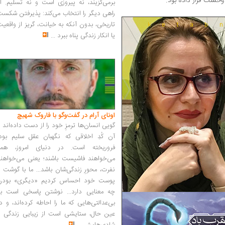
و وحشت قرار داده بود.
برمی‌گزیند، نه پیروزی است و نه تسلیم. ا
راهی دیگر را انتخاب می‌کند: پذیرفتن شکس
تاریخی، بدون آنکه به خیانت، گریز از واقعی
یا انکار زندگی پناه ببرد
...
اونای آرام در گفت‌وگو با فاروک شهیچ‭
گویی انسان‌ها ترمزِ خود را از دست داده‌اند 
آن کُدِ اخلاقی که نگهبان عقل سلیم بود،
فروریخته است. در دنیای امروز، همه
می‌خواهند فاشیست باشند؛ یعنی می‌خواهند
نفرت، محورِ زندگی‌شان باشد... ما با گوشت 
پوست خود احساس کردیم «دیگری» بودن
چه معنایی دارد... نوشتن پاسخی است به
بی‌عدالتی‌هایی که ما را احاطه کرده‌اند، و د
عین حال، ستایشی است از زیبایی زندگی و