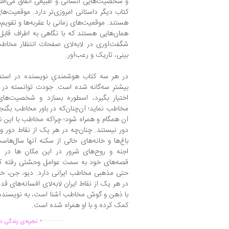
و شخصیت‌هایی انسانی و طبیعی اتفاق می‌افت
کتاب دیگر داستانی امروزی‌تر دارد. موقعیت‌ه
هستند. موقعیت‌های زمانی با عقربه‌ها و تقویم‌
همان‌هایی هستند که با نگاهی به اطراف قابل 
شگفت‌آوری در لابه‌لای صفحات انتظار مخاطب
بینی، تاریک و رعب‌آور.
در هر سه کتاب هوشمندیِ نویسنده در استفا
بیشترِ سه‌گانه شده است. جودت توانسته در س
اختیار بگیرد، اسطوره بسازد و شخصیت‌های م
مخاطب نماید؛ آن‌چنان‌که در باور مخاطب بگنج
آن همگام و همراه شود؛ چراکه مخاطب با این ن
دور نیستند. چنان‌چه در هر یک از نقاط دور و
باغ‌ها و خانه‌های خالی از سکنه آنها سال‌ها
اجنه و روح‌های شرور در این مکان ها در ر
قصه‌های خود به سمت عوامل وحشتی رفته که 
حتی مذهبی مخاطب ایرانی دارد. دیو، جن، خنا
در هر یک از نقاط ایران لابه‌لای افسانه‌های قد
با ذهن و گوش مخاطب آشنا است، به نویسنده
کمک کرده و با او همراه شده است.
.
..............
تجربه‌ی زندگی دو