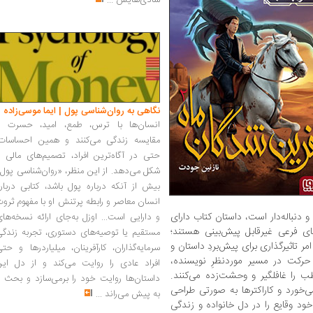
شادی‌هایش
...
نگاهی به روان‌شناسی پول | ایما موسی‌زاده
انسان‌ها با ترس، طمع، امید، حسرت و
مقایسه زندگی می‌کنند و همین احساسات،
حتی در آگاه‌ترین افراد، تصمیم‌های مالی ر
شکل می‌دهد. از این منظر، «روان‌شناسی پول
بیش از آنکه درباره پول باشد، کتابی دربار
انسان معاصر و رابطه پرتنش او با مفهوم ثرو
و دنباله‌دار است، داستان کتاب دارای
و دارایی است... اوزل به‌جای ارائه نسخه‌ها
 فرعی غیرقابل پیش‌بینی هستند؛
مستقیم یا توصیه‌های دستوری، تجربه زندگی
ر تاثیرگذاری برای پیش‌بردِ داستان و
سرمایه‌گذاران، کارآفرینان، میلیاردرها و حت
 حرکت در مسیر موردنظرِ نویسنده،
افراد عادی را روایت می‌کند و از دل این
 را غافلگیر و وحشت‌زده می‌کنند.
داستان‌ها روایت خود را برمی‌سازد و بحث ر
ورد و کاراکترها به صورتی طراحی
به پیش می‌راند
...
 خود وقایع را در دل خانواده و زندگی