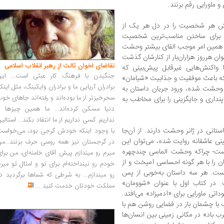
 ماورایی رقم بزنند.
کنش هر شخصیت را در دل هر یک از
او برای ساختن مناسب‌ترین شخصیت
 و همین امر موجب القای بیشتر وحشت
ن هرروز هزاران‌بار از کنارشان گذشت
تقاضای اخوان ثالث از رهبر انقلاب اسلامی
ا واکنش‌هایی غیرقابل پیش‌بینی که
جنگیدن با فرهنگ کار عبثی است... این
 که باعث موفقیت و جذابیت «شیامان»
برادران آریایی ما و برادران وایکینگ، مثل اینک
 وحشت شده، ورود جریان داستان به
سحرخیزتر از ما بوده‌اند و رفته‌اند جاهای خو
نداری و جایگزینی را برای مخاطب به
دنیا مسکن کرده‌اند... ما همین چیزها را
نداریم. کسی نداریم از ما انتقاد بکند... استالی
تانی در ژانر وحشت دارند. از آن‌جا
با وجود اینکه خودش گرجی بود، می‌خواست
ی عاشقانه روایت شده‌، می‌توان این
در گرجستان نیز همه روسی حرف بزنند...من
نست؛ چراکه وحشت الماسی چندچهره
میرم رو میندازم پیش آقای خامنه‌ای، من برا
 را با هر گونه احساسی آمیخت و از
خودم رو نینداخته‌ام برای تو و امثال تو میر
ست. هر سه داستان به‌خوبی از پس
رو میندازم... به شرطی که شماها برگردید د
در کتاب اول با عنوان «شوومان»
مملکت خودتان خدمت کنید
...
داتی ماورایی برای «آدمیزاد» می‌افتد.
ب با چشمان باز در فضایی روشن هم با
ب باد» در مکانی زمینی بین انسان‌ها