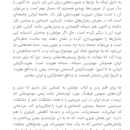
 دلیل اینکه ما نیازها و ضرورت‌هایی برای این امر داریم. ما اکنون با
 سری از ضرورت‌ها روبه‌رو هستیم که بسیار مهم است و می‌توان
 را تحت عنوان ضرورت هویت‌یابی قرار داد. جامعه ایرانی جامعه‌ای
ت که در معرض بحران‌های متعدد تاریخی، اجتماعی و سیاسی قرار
شته و اکنون هم مساله اقتصادی و بحران‌هایی مانند گرانی، فقر و
ره آن را درگیر کرده است. حال اگر مولفان و صاحبان اندیشه این
ران‌ها را مفهوم‌پردازی کرده و نشان دهند چه ساحت خطرناکی
ت و می‌تواند جامعه را به چه سمت و سویی ببرد، حتما فضاهایی باز
‌شود که به توضیح ابعاد این موضوع بپردازد و در ادامه مخاطبانی را
دا کند که بتوانند به پاسخ‌ پرسش‌هایشان برسند. چرا که برای مردم
ران همچنان مهم‌ترین مساله، مساله هویت است. هویت‌گرایان
رانی ما تا امروز، هویت‌گرایان گسستی بوده‌اند یعنی یا مدافع هویت
تاریخ ایران باستان هستند یا مدافع اسلام‌گرایی و ایران معاصر.
 برای قلم زدن و کتاب نوشتن به کسانی نیاز داریم که متن و
اره‌های عمومی فرهنگ مورد توجه‌شان باشد یعنی موضوعاتی که
ست مردم ایران در این سرزمین را با همه مشکلات اعم از مشکلات
زمینی، محیط زیستی، اجتماعی و غیره را امکان‌پذیر کند. مردمانی
 ایرانی‌‌اند، مسلمان‌اند، مدرن‌اند و دغدغه کاهش نابرابری را هم
رند. این همان چیزی است که ما به آن نیازمندیم یعنی پرداختن به
لش‌هایی اساسی که به یک معنا عمومی‌اند ولی پاسخ‌های متفاوت