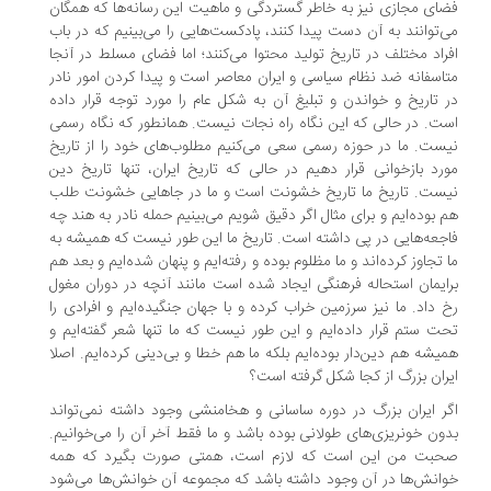
ای مجازی نیز به خاطر گستردگی و ماهیت این رسانه‌ها که همگان
‌توانند به آن دست پیدا کنند، پادکست‌هایی را می‌بینیم که در باب
راد مختلف در تاریخ تولید محتوا می‌کنند؛ اما فضای مسلط در آنجا
اسفانه ضد نظام سیاسی و ایران معاصر است و پیدا کردن امور نادر
 تاریخ و خواندن و تبلیغ آن به شکل عام را مورد توجه قرار داده
ت. در حالی که این نگاه راه نجات نیست. همانطور که نگاه رسمی
ست. ما در حوزه رسمی سعی می‌کنیم مطلوب‌های خود را از تاریخ
رد بازخوانی قرار دهیم در حالی که تاریخ ایران، تنها تاریخ دین
ست. تاریخ ما تاریخ خشونت است و ما در جاهایی خشونت طلب
 بوده‌ایم و برای مثال اگر دقیق شویم می‌بینیم حمله نادر به هند چه
جعه‌هایی در پی داشته است. تاریخ ما این طور نیست که همیشه به
 تجاوز کرده‌اند و ما مظلوم بوده و رفته‌ایم و پنهان شده‌ایم و بعد هم
ایمان استحاله فرهنگی ایجاد شده است مانند آنچه در دوران مغول
 داد. ما نیز سرزمین خراب کرده و با جهان جنگیده‌ایم و افرادی را
ت ستم قرار داده‌ایم و این طور نیست که ما تنها شعر گفته‌ایم و
یشه هم دین‌دار بوده‌ایم بلکه ما هم خطا و بی‌دینی کرده‌ایم. اصلا
ران بزرگ از کجا شکل گرفته است؟
ر ایران بزرگ در دوره ساسانی و هخامنشی وجود داشته نمی‌تواند
ون خونریزی‌های طولانی بوده باشد و ما فقط آخر آن را می‌خوانیم.
بت من این است که لازم است، همتی صورت بگیرد که همه
انش‌ها در آن وجود داشته باشد که مجموعه آن خوانش‌ها می‌شود