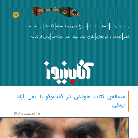
ان خارجی
داستان کوتاه
تاریخ
دین و فلسفه
اقتصاد
روانشناسی
ر
کودک و نوجوان
طرح جلد
فیلم
طنز
ریشه‌ها
پس از کتاب
مساله‌ی کتاب خواندن در گفت‌وگو با تقی آزاد
ارمکی
25 اردیبهشت 1401