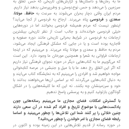
 به رمان‌ها و داستان‌ها و گزارش‌های تاریخی که حس تعلق به
زمین را می‌دهد و حس نوع‌دوستی و وطن‌پرستی بدهد نیاز داریم.
دم ایران وقتی دچار بحران می‌شوند به سرعت به
حافظ
،
مولانا
،
عدی
و
فردوسی
پناه می‌برند. ارجاع به فردوسی از کجا می‌آید؟
نطور نیست که مردم همیشه فردوسی بخوانند اما در دوره‌هایی
لی فردوسی خوانده‌اند و جالب است از نظر تاریخی بیشترین
جاعات به فردوسی در شرایط بحرانی تاریخی مانند دوره صفویه و
جاریه بوده است و یا در جایی که مشکل فرهنگی ایجاد می‌شود،
دم به حافظ و سعدی و مولانا پناه می‌برند. و می‌بینیم که در اینجا
جاعات فراوانی به شعرا و همچنین مورخان ما وجود دارد. این است
 می‌گوییم ما به کتاب‌هایی دیگر در حوزه نجوای فرهنگی نیاز داریم
 اگر این اتفاق رخ دهد ما با با میل و جنبشی در عرصه کتابخوانی
اجه خواهیم شد و افرادی را می‌بینیم که به نمایشگاه کتاب می‌آیند و
 دنبال کتاب‌هایی می‌گردند که بر اساس آن‌ها می‌خواهند بدانند با
د و سرزمینشان چه بکنند، نه این که ما کلیشه‌هایی را در اشکال
ناگون بازتولید کنیم و به پرسشی پاسخ ندهیم.
 گسترش امکانات فضای مجازی ما می‌بینیم رسانه‌هایی چون
دکست‌هایی با موضوع تاریخ و افراد گم شده در آن سعی دارند
ین خلائی را پر کنند شما این تلاش‌ها را چطور می‌بینید و اساسا
بطه فضای مجازی با امر خواندن را چطور می‌دانید؟
 حوزه رسانه از قدیم تلاش‌هایی در این زمینه بوده و اکنون در