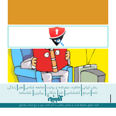
رمان ایرانی
خاطره، سفرنامه و روایت
جامعه شناسی
هنر
زندگی
نامه
مرجع
کتابشناسی
نقد
بایگانی
پیگیری
شناسنامه
کلیه حقوق محفوظ است و بازنشر مطالب با ذکر
کتاب نیوز
و درج لینک، بلامانع .