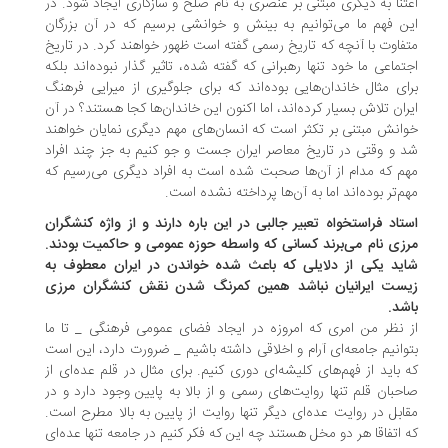
تنا به دیگری مبتنی بر عنصری به نام صلح و سازگاری ایجاد شود. در
ن فهم ما می‌توانیم به بینش و خوانشی برسیم که در آن بزرگان
فاوت با آنچه که تاریخ رسمی گفته است ظهور خواهند کرد. در تاریخ
تماعی ما خود تنها رهبرانی که گفته شده، تاثیر گذار نبوده‌اند بلکه
ای مثال خاندان‌هایی بوده‌اند که برای جلوگیری از میرایی فرهنگ
ران تلاش بسیار کرده‌اند، اما اکنون این خاندان‌ها کجا هستند؟ در آن
انش مبتنی بر تکثر است که انسان‌های مهم دیگری نمایان خواهند
 و وقتی در تاریخ معاصر ایران جست و جو ‌کنیم به جز چند افراد
م که مدام از آن‌ها صحبت شده است به افراد دیگری می‌رسیم که
م‌تر بوده‌اند اما به آن‌ها پرداخته نشده است.
تاد فراستخواه تعبیر جالبی در این باره دارند و از واژه کنشگران
زی نام می‌برند کسانی که واسطه حوزه عمومی و حاکمیت بودند.
ید یکی از دلایلی که باعث شده خواندن در ایران معطوف به
ست ایرانیان نباشد همین کمرنگ شدن نقش کنشگران مرزی
شد.
 نظر من امری که امروزه در ایجاد فضای عمومی فرهنگی _ تا ما
وانیم جامعه‌ای آرام و اخلاقی داشته باشیم _ ضرورت دارد، این است
 باید از فهم‌های کلیشه‌ای دوری کنیم. برای مثال در قلم عده‌ای از
حبان قلم تنها روایت‌های رسمی و از بالا به پایین وجود دارد و در
ابل در روایت عده‌ای دیگر تنها روایت از پایین به بالا مطرح است.
 اتفاقا هر دو مخل هستند چه این که فکر کنیم در جامعه تنها عده‌ای