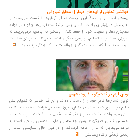
انشی تحلیلی از آینه‌های دردار | اسحاق شیروانی
سش اصلی رمان صرفاً این نیست که آیا آرمان‌ها شکست خورده‌اند یا
.پرسش عمیق‌تر این است: انسان پس از شکست آرمان‌ها چگونه می‌تواند
چنان معنا و هویت خود را حفظ کند؟... پاسخی که ابراهیم برمی‌گزیند، نه
روزی است و نه تسلیم. او راهی دیگر را انتخاب می‌کند: پذیرفتن شکست
ریخی، بدون آنکه به خیانت، گریز از واقعیت یا انکار زندگی پناه ببرد
...
ونای آرام در گفت‌وگو با فاروک شهیچ
یی انسان‌ها ترمزِ خود را از دست داده‌اند و آن کُدِ اخلاقی که نگهبان عقل
یم بود، فروریخته است. در دنیای امروز، همه می‌خواهند فاشیست باشند؛
نی می‌خواهند نفرت، محورِ زندگی‌شان باشد... ما با گوشت و پوست خود
ساس کردیم «دیگری» بودن چه معنایی دارد... نوشتن پاسخی است به
‌عدالتی‌هایی که ما را احاطه کرده‌اند، و در عین حال، ستایشی است از
بایی زندگی و شادی‌هایش
...