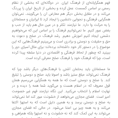
م همگرایانه‌ای از فرهنگ ایران. در دوگانه‌ای که بخشی از نظام
می بر اساس گسست عمل کرده و بخشی از تاریخ ایران را پررنگ
‌کند و در مقابل بخش دیگر هم معارض آن را می‌گویند، نمی‌توان
گرایی فرهنگی و نجوایی دلنشین را ایجاد کرد تا ایرانیان و مسلمانان
 به حرکت وا دارد. ما نیازمند تکثر و در عین حال هم باید از حب و
ض عبور کنیم. ما نمی‌توانیم فرهنگ را بر اساس این که می‌خواهیم
منی ایجاد کنیم آموزش دهیم. رشد فرهنگ در صلح و دعوت به
 و حقیقت و دوستی و برادری است و می‌بینیم فرهنگ‌هایی که این
ضوع را در دستور کار خود داشته‌اند برده‌اند؛ برای مثال آسیای دور را
ینید که چطور از لحاظ فرهنگی و اقتصادی در دنیا سلطه پیدا کرده
ت، چرا که فرهنگ خود را فرهنگ صلح معرفی کرده است.
 مسلمانان باید بحثمان آشتی با فرهنگ‌های دیگر باشد چرا که
هنگ نمی‌تواند مبلغ ستیز باشد و اصولا باید صلح و دوستی را تبلیغ
د. با صلح و دوستی است که ما همه به همگرایی می‌رسیم همان
ل معروف که در اسلام هست و می‌گوید شما همه را دیده و در
ایت اسلام را انتخاب می‌کنید. این نگاه نیازمند فهم غیر خصومت
یز است. فضای مجازی می‌خواهد از خشونت عبور کند اما نمی‌تواند
 صلح و دوستی برسد و به همین دلیل است که به استهزا اکتفا
‌کند و به همه چیز بی اعتنا می‌شود. در حالی که فضای مجازی
‌تواند به این کمک کند که نه خشونت و نه استهزا بلکه همراهی و