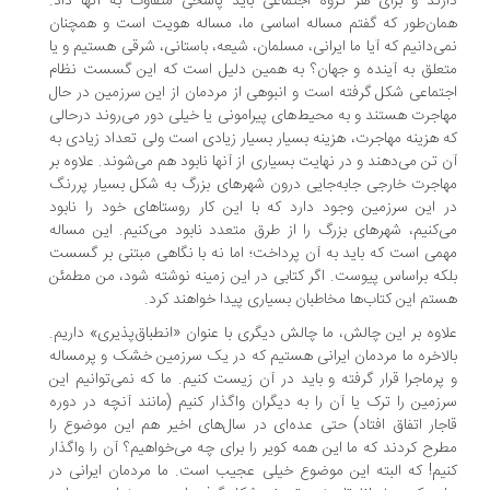
رند و برای هر گروه اجتماعی باید پاسخی متفاوت به آنها داد.
ان‌طور که گفتم مساله اساسی ما، مساله هویت است و همچنان
ی‌دانیم که آیا ما ایرانی، مسلمان، شیعه، باستانی، شرقی هستیم و یا
علق به آینده و جهان؟ به همین دلیل است که این گسست نظام
تماعی شکل گرفته است و انبوهی از مردمان از این سرزمین در حال
اجرت هستند و به محیط‌های پیرامونی یا خیلی دور می‌روند درحالی
 هزینه مهاجرت، هزینه بسیار بسیار زیادی است ولی تعداد زیادی به
 تن می‌دهند و در نهایت بسیاری از آنها نابود هم می‌شوند. علاوه بر
اجرت خارجی جا‌به‌جایی درون شهرهای بزرگ به شکل بسیار پررنگ
 این سرزمین وجود دارد که با این کار روستاهای خود را نابود
‌کنیم، شهرهای بزرگ را از طرق متعدد نابود می‌کنیم. این مساله
می است که باید به آن پرداخت؛ اما نه با نگاهی مبتنی بر گسست
که براساس پیوست. اگر کتابی در این زمینه نوشته شود، من مطمئن
تم این کتاب‌ها مخاطبان بسیاری پیدا خواهند کرد.
اوه بر این چالش، ما چالش دیگری با عنوان «انطباق‌پذیری» داریم.
لاخره ما مردمان ایرانی هستیم که در یک سرزمین خشک و پرمساله
پرماجرا قرار گرفته و باید در آن زیست کنیم. ما که نمی‌توانیم این
زمین را ترک یا آن را به دیگران واگذار کنیم (مانند آنچه در دوره
جار اتفاق افتاد) حتی عده‌ای در سال‌های اخیر هم این موضوع را
رح کردند که ما این همه کویر را برای چه می‌خواهیم؟ آن را واگذار
یم! که البته این موضوع خیلی عجیب است. ما مردمان ایرانی در