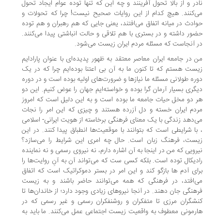
در و از بالا تحول آفرینند و چه این که تنها توده عوام ایجاد تحول
‌کنند. هیچ کدام از این روایات صحیح نیست! چرا که تحولات و
ادث در میانه اتفاق می‌افتند، یعنی جایی که هم رهبران و هم توده
ور داشته و در بستری با هم تلاقی و حالت انباشتی پیدا می‌کنند.
 آنجاست که مسئله مردم ایران زیست می‌شود.
 در جامعه ایران معاصر معتقد به ظهور پدیده‌ای با عنوان پارادایم
ست هستم که تا کنون ما به آن بی اعتنا بوده‌ایم چرا که در یک
ره طولانی مسئله ما نیازها و ضرورت‌های اولیه بوده است و در دوره
گری بسیار آرمان گرا بوده و خواسته‌ایم جهان را عوض کنیم. این دو
 دو مخل حیات جامعه ما بوده است و به این دلیل است که امروز
دم ایران خسته و دل آزرده هستند و چیزی که این امر را نجات
‌دهد زندگی با یک معنای فرهنگی برخاسته از هویت ایرانی- اسلامی
با شرایطی است که بتوانند با موقعیت‌ها انطباق پیدا کنند. در این
ست، فرهنگ زبان است. حال چه امری این شرایط را می‌سازد؟
رویی که من در اینجا به آن اشاره دارم، نه نیروی رسمی و نه نماینده
دیکال توده است. بلکه کسی ست که می‌تواند آن به آنِ روایت‌ها را
ای آدم ها بازگو کند و این امر در بستر دموکراتیک است که اتفاق
‌افتد، در فرهنگی که همه می‌توانند حاضر باشند و به زیست
هنگی جان دهند. در آنجا نیروهای زیادی وجود دارد؛ از خاندان‌ها تا
شگران مرزی تا متفکران و روشنفکران رسمی و غیر رسمی که در
رمونی معطوف به واقعیت زیست اجتماعی عمل می‌کنند. ما باید به