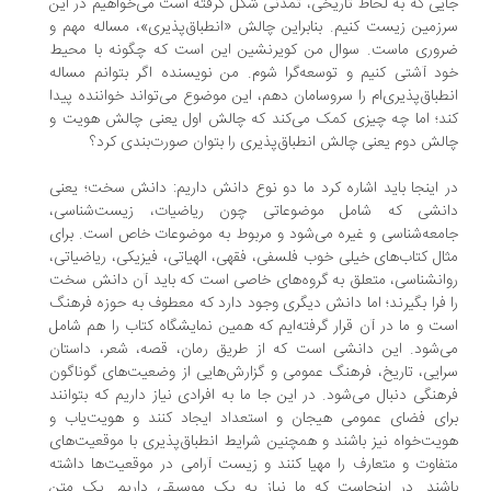
یی که به لحاظ تاریخی، تمدنی شکل گرفته است می‌خواهیم در این
زمین زیست کنیم. بنابراین چالش «انطباق‌پذیری»، مساله مهم و
وری ماست. سوال من کویرنشین این است که چگونه با محیط
د آشتی کنیم و توسعه‌گرا شوم. من نویسنده اگر بتوانم مساله
طباق‌پذیری‌ام را سروسامان دهم، این موضوع می‌تواند خواننده پیدا
د؛ اما چه چیزی کمک می‌کند که چالش اول یعنی چالش هویت و
لش دوم یعنی چالش انطباق‌پذیری را بتوان صورت‌بندی کرد؟
 اینجا باید اشاره کرد ما دو نوع دانش داریم: دانش سخت؛ یعنی
نشی که شامل موضوعاتی چون ریاضیات، زیست‌شناسی،
معه‌شناسی و غیره می‌شود و مربوط به موضوعات خاص است. برای
ال کتاب‌های خیلی خوب فلسفی، فقهی، الهیاتی، فیزیکی، ریاضیاتی،
انشناسی، متعلق به گروه‌های خاصی است که باید آن دانش سخت
 فرا بگیرند؛ اما دانش دیگری وجود دارد که معطوف به حوزه فرهنگ
ت و ما در آن قرار گرفته‌ایم که همین نمایشگاه کتاب را هم شامل
‌شود. این دانشی است که از طریق رمان، قصه، شعر، داستان
ایی، تاریخ، فرهنگ عمومی و گزارش‌هایی از وضعیت‌های گوناگون
هنگی دنبال می‌شود. در این جا ما به افرادی نیاز داریم که بتوانند
ای فضای عمومی هیجان و استعداد ایجاد کنند و هویت‌یاب و
یت‌خواه نیز باشند و همچنین شرایط انطباق‌پذیری با موقعیت‌های
فاوت و متعارف را مهیا کنند و زیست آرامی در موقعیت‌ها داشته
شند. در اینجاست که ما نیاز به یک موسیقی داریم. یک متن