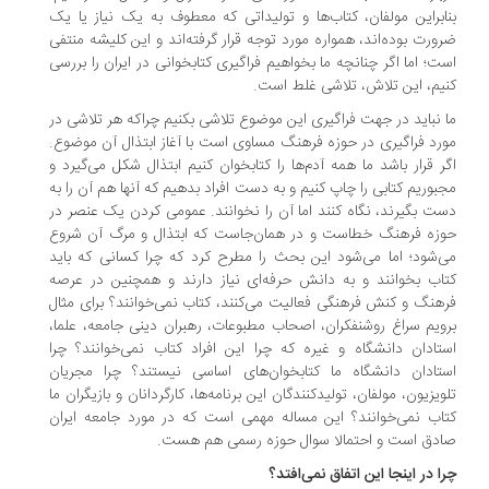
ابراین مولفان، کتاب‌ها و تولیداتی که معطوف به یک نیاز یا یک
ورت بوده‌اند، همواره مورد توجه قرار گرفته‌اند و این کلیشه منتفی
ت؛ اما اگر چنانچه ما بخواهیم فراگیری کتابخوانی در ایران را بررسی
یم، این تلاش، تلاشی غلط است.
 نباید در جهت فراگیری این موضوع تلاشی بکنیم چراکه هر تلاشی در
رد فراگیری در حوزه فرهنگ مساوی است با آغاز ابتذال آن موضوع.
ر قرار باشد ما همه آدم‌ها را کتابخوان کنیم ابتذال شکل می‌گیرد و
بوریم کتابی را چاپ کنیم و به دست افراد بدهیم که آنها هم آن را به
ت بگیرند، نگاه کنند اما آن را نخوانند. عمومی کردن یک عنصر در
زه فرهنگ خطاست و در همان‌جاست که ابتذال و مرگ آن شروع
‌شود؛ اما می‌شود این بحث را مطرح کرد که چرا کسانی که باید
اب بخوانند و به دانش حرفه‌ای نیاز دارند و همچنین در عرصه
هنگ و کنش فرهنگی فعالیت می‌کنند، کتاب نمی‌خوانند؟ برای مثال
ویم سراغ روشنفکران، اصحاب مطبوعات، رهبران دینی جامعه، علما،
تادان دانشگاه و غیره که چرا این افراد کتاب نمی‌خوانند؟ چرا
تادان دانشگاه ما کتابخوان‌های اساسی نیستند؟ چرا مجریان
ویزیون، مولفان، تولیدکنندگان این برنامه‌ها، کارگردانان و بازیگران ما
اب نمی‌خوانند؟ این مساله مهمی است که در مورد جامعه ایران
دق است و احتمالا سوال حوزه رسمی هم هست.
ا در اینجا این اتفاق نمی‌افتد؟