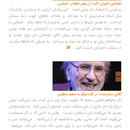
اضای اخوان ثالث از رهبر انقلاب اسلامی
گیدن با فرهنگ کار عبثی است... این برادران آریایی ما و برادران وایکینگ،
ل اینکه سحرخیزتر از ما بوده‌اند و رفته‌اند جاهای خوب دنیا مسکن
ده‌اند... ما همین چیزها را نداریم. کسی نداریم از ما انتقاد بکند... استالین با
ود اینکه خودش گرجی بود، می‌خواست در گرجستان نیز همه روسی
ف بزنند...من میرم رو میندازم پیش آقای خامنه‌ای، من برای خودم رو
نداخته‌ام برای تو و امثال تو میرم رو میندازم... به شرطی که شماها برگردید
 مملکت خودتان خدمت کنید
...
ای سناریست در گفت‌وگو با سعید مطلبی
ر بخواهم فیلمی بسازم که بگویم دروغ چیز بدی است باور نمی‌کنند، چون
وغ یک امر جاری در این مملکت است. قبحش از بین رفته... ما بچه‌مسلمان
دیم. اما می‌گفتند این مسلمان نیست... وقتی به آدمی که در کار سینماست
‌گویند اجازه کار نداری، یعنی با شکنجه او را می‌کشند... می‌توانند من را
ین بزنند اما نمی‌توانند من را روی زمین نگه دارند، من بلند می‌شوم...