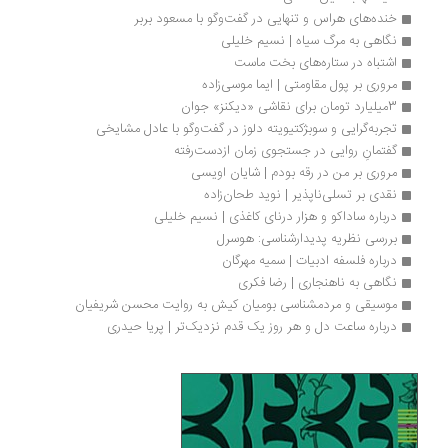
خنده‌های هراس و تنهایی در گفت‌وگو با مسعود بربر
نگاهی به مرگ سیاه | نسیم خلیلی
اشتباه در ستاره‌های بخت ماست
مروری بر پول مقاومتی | ایما موسی‌زاده 
3میلیارد تومان برای نقاشی «دیکنز» جوان
تجربه‌گرایی و سوبژکتیویته دلوز در گفت‌وگو با عادل مشایخی
گفتمانِ روایی در جستجوی زمان ازدست‌رفته
مروری بر من در رقه بودم | شایان اویسی
نقدی بر تسلی‌ناپذیر | نوید طحان‌زاده
درباره ساداکو و هزار درنای کاغذی | نسیم خلیلی
بررسی نظریه پدیدارشناسی: هوسرل
درباره فلسفه ادبیات | سمیه مهرگان
نگاهی به ناهنجاری | رضا فکری
موسیقی و مردم‏شناسی بومیان کیش به روایت محسن شریفیان
درباره ساعت دل و هر روز یک قدم نزدیک‌تر | پریا حیدری