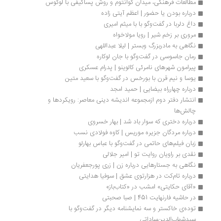
مطالعات فرهنگی، میدان کوانتوم و روش پساکیفی با لوگوس
درباره بودن یا حضور | اعظم آیتی زاده
داغ دلربا در گفت‌وگو با با میثم امیری
مروری بر زخم شیر | رویا مولاخواه
نگاهی به مادربزرگ وبستر | لیلا عبداللهی
رمان جاسوسی در گفت‌وگو با جان لوکاره
پیرامون شهرهای نامرئی کالوینو | پدرام عسکری
یوسا و نیم قرن با بورخس در گفت‌وگو با سعید متین
درباره چهارراه بیضایی | حمید امجد
انتشار دفتر دوم ازمجموعه اندیشه دینی معاصر: رویکردها و 
چالش‌ها
درباره دختری که سوار باد شد | بهار خسروی
درباره مردگان جزیره‌ موریس | کاوه فولادی نسب
زبان فیلم‌های حاتمی در گفت‌وگو با عباس بهارلو
نقدی بر راویان روایت تو | امیر جلالی
نگاهی به جستارهایی درباره‌ زن | زری پورجعفریان
درباره تام‌کت در هزارتوی عشق | سوفیا هدایتی
«آقای حکایتی» امشب در «کتاب‌باز»
در حاشیه فارنهایت 451 | صبا صحبتی
توده‌‌ی خاکستر و سه نمایشنامه‌ دیگر در گفت‌وگو با 
سیدشهاب‌الدین‌ساداتی