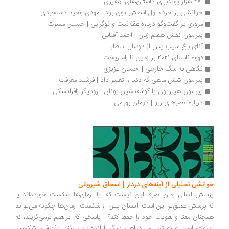
 27 هزار پوندبرای داستان‌های لاهیری
خوانشی بر حرف اولِ اسمش نون بود | مهدی وحید دستجردی
مروری بر گفت‌وگو درباره عقلانیت و نوگرایی | حسین مسرت
پیرامون نقش هفتم زبان | احمد آفتابی
آنای باغ سیب پس از دوسال انتظار!
قهوه کاستای 2021 بر زمین ناآرام ریخت
نگاهی به سگ خارجی | احسان عزیزی
پیرامون شش ماهی که دنیا را تغییر داد | فرشید معرفت
پیرامون هیپریون یا گوشه‌نشین یونان | رودیگر زافرانسکی
درباره عصرهای ریو | دومان بهرامی
انشی تحلیلی از آینه‌های دردار | اسحاق شیروانی
سش اصلی رمان صرفاً این نیست که آیا آرمان‌ها شکست خورده‌اند یا
.پرسش عمیق‌تر این است: انسان پس از شکست آرمان‌ها چگونه می‌تواند
چنان معنا و هویت خود را حفظ کند؟... پاسخی که ابراهیم برمی‌گزیند، نه
روزی است و نه تسلیم. او راهی دیگر را انتخاب می‌کند: پذیرفتن شکست