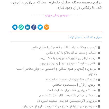
 این مجموعه به‌مثابه‌ خیابانی یک‌طرفه است که می‌توان به آن وارد
، اما برگشتی در آن وجود ندارد.
.
.
...............
..............
تجربه‌ی زندگی دوباره
|
|
رفی و نقد کتاب
داستان کوتاه
کیم جی یونگ متولد 1982 در گفت‌وگو با میثاق خلج
ادبیات و سینما در گفت‌وگو با آندره مکین
ترجمه ایتالیایی «تربیت‌های پدر» با 1200 یورو
نگاهی به کودک، سرباز و دریا | رامین جهان‌پور
پیرامون درآمدی بر علوم‌انسانی و اجتماعی در جهان معاصر | سمیه 
فلاح‌نیا
برگزیدگان جشنواره ملی «سینما و ادبیات»
 پرتوی از قرآن | سیدمحمود طالقانی
«کد 24» بهترین نقد درباره هدایت است
یادداشتی بر آن تک‌درخت انار | طلا نژادحسن
مروری بر آگراندیسمان هدایت | سعیده امین‌زاده
ماجراهای من در ارتش سرخ در گفت‌وگو با داریوش مودبیان