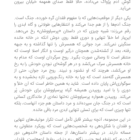
شِ آدم پژواک می‌داده، حالا فقط صدای همهمه‌ خیابان بیرون
‌آید.
ی دیگر از موقعیت‌هایی که با مفهوم فقدان گره خورده، جنگ است.
گ آدم‌ها را از هم جدا می‌کند و انتظارهایی طولانی و گاه ابدی را
م می‌زند؛ شبیه چیزی که در داستان «پرسیاووشان» رخ می‌دهد.
ن‌بار اما خلأ تنهایی و دوری فقط روی دوش آنکه در خانه مانده
گینی نمی‌کند. مرد جوانی که همسرش را تنها گذاشته و به جبهه
ته، بعد از کشته‌شدن همچنان درگیر اوست و انگار اصلا اوست که
تظر است تا وصالی صورت بگیرد. روح سرگردان اوست که مدام به
نه‌ همسرش سرک می‌کشد و در هر گوشه‌ای نبودنِ خودش را به رخ
 می‌کشد، هرچند که او نشنود و نبیند. روح مرد جوان، حتی از
سرش گله‌مند است که چرا به خانه رنگ‌ورویی تازه بخشیده و به
گواری‌اش پایان داده است. شاید به همین خاطر است که آن خلأ و
ری را با امید روییدن همیشه‌ گیاه پرسیاووشان برای خودش پُر
‌کند. روییدن همواره‌ پرسیاووشان نه‌تنها نمادی از ماندگاری کسانی
ت که در جنگ جان سپرده‌اند و مرد داستان هم جزء آنهاست، بلکه
ها چیزی است که برای تسلی تنهایی ابدی مرد باقی مانده.
 این مجموعه، آنچه بیشتر قابل تأمل است تکرار موتیف‌های تنهایی
فقدان با شکل‌دهی به شخصیت‌هایی است که رویکرد متفاوتی به
اله دارند. در بیشتر داستان‌ها، از جمله داستان «اندوهی دور
دن»، که نقطه‌ اوج چنین نگاهی به دنیای روابط آدم‌هاست. فقدان