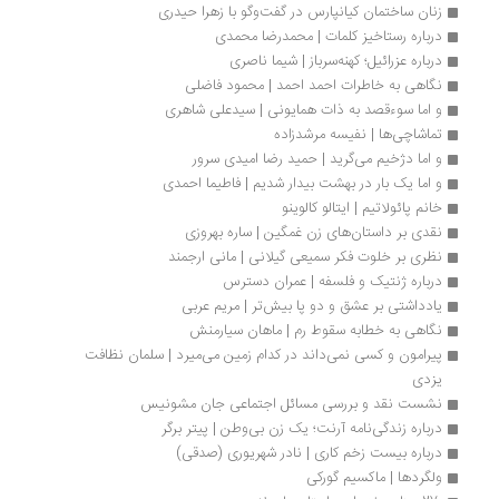
زنان ساختمان کیانپارس در گفت‌وگو با زهرا حیدری 
درباره رستاخیز کلمات | محمدرضا محمدی
درباره عزرائیل؛ کهنه‌سرباز | شیما ناصری
نگاهی به خاطرات احمد احمد | محمود فاضلی
و اما سوءقصد به ذات همایونی | سیدعلی شاهری
تماشاچی‌ها | نفیسه مرشدزاده
و اما دژخیم می‌گرید | حمید رضا امیدی سرور
و اما یک بار در بهشت بیدار شدیم | فاطیما احمدی
خانم پائولاتیم | ایتالو کالوینو 
نقدی بر داستان‌های زن غمگین | ساره بهروزی
نظری بر خلوت فکر سمیعی گیلانی | مانی ارجمند
درباره ژنتیک و فلسفه | عمران دسترس
یادداشتی بر عشق و دو پا بیش‌تر | مریم عربی
نگاهی به خطابه سقوط رم | ماهان سیارمنش
پیرامون و کسی نمی‌داند در کدام زمین می‌میرد | سلمان نظافت 
یزدی
نشست نقد و بررسی مسائل اجتماعی جان مشونیس
درباره زندگی‌نامه آرنت؛ یک زن بی‌وطن | پیتر برگر
درباره بیست زخم کاری | نادر شهریوری (صدقی)
ولگردها | ماکسیم گورکی