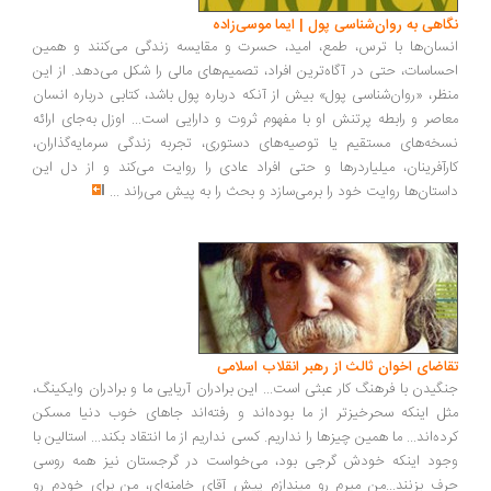
اهی به روان‌شناسی پول | ایما موسی‌زاده
سان‌ها با ترس، طمع، امید، حسرت و مقایسه زندگی می‌کنند و همین
ساسات، حتی در آگاه‌ترین افراد، تصمیم‌های مالی را شکل می‌دهد. از این
ظر، «روان‌شناسی پول» بیش از آنکه درباره پول باشد، کتابی درباره انسان
اصر و رابطه پرتنش او با مفهوم ثروت و دارایی است... اوزل به‌جای ارائه
خه‌های مستقیم یا توصیه‌های دستوری، تجربه زندگی سرمایه‌گذاران،
رآفرینان، میلیاردرها و حتی افراد عادی را روایت می‌کند و از دل این
ستان‌ها روایت خود را برمی‌سازد و بحث را به پیش می‌راند
...
اضای اخوان ثالث از رهبر انقلاب اسلامی
گیدن با فرهنگ کار عبثی است... این برادران آریایی ما و برادران وایکینگ،
ل اینکه سحرخیزتر از ما بوده‌اند و رفته‌اند جاهای خوب دنیا مسکن
ده‌اند... ما همین چیزها را نداریم. کسی نداریم از ما انتقاد بکند... استالین با
ود اینکه خودش گرجی بود، می‌خواست در گرجستان نیز همه روسی
ف بزنند...من میرم رو میندازم پیش آقای خامنه‌ای، من برای خودم رو