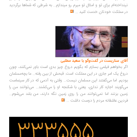
نداخته‌ام برای تو و امثال تو میرم رو میندازم... به شرطی که شماها برگردید
 مملکت خودتان خدمت کنید
...
ای سناریست در گفت‌وگو با سعید مطلبی
ر بخواهم فیلمی بسازم که بگویم دروغ چیز بدی است باور نمی‌کنند، چون
وغ یک امر جاری در این مملکت است. قبحش از بین رفته... ما بچه‌مسلمان
دیم. اما می‌گفتند این مسلمان نیست... وقتی به آدمی که در کار سینماست
‌گویند اجازه کار نداری، یعنی با شکنجه او را می‌کشند... می‌توانند من را
ین بزنند اما نمی‌توانند من را روی زمین نگه دارند، من بلند می‌شوم...
دین عاشقانه مردم را دوست داشت
...