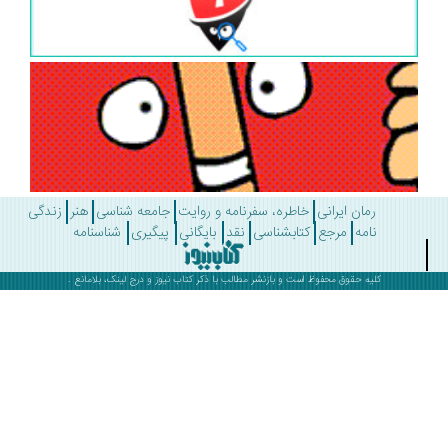
رمان ایرانی
خاطره، سفرنامه و روایت
جامعه شناسی
هنر
زندگی
نامه
مرجع
کتابشناسی
نقد
بایگانی
پیگیری
شناسنامه
کلیه حقوق محفوظ است و بازنشر مطالب با ذکر
کتاب نیوز
و درج لینک، بلامانع .