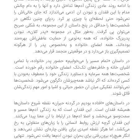
 ادامه‌ روند عادی زندگی آدم‌ها تداخل دارد و آنها را به دام چالش
ام با این فقدان و نبودن آن آدمی می‌اندازد که جای خالی‌اش را
ی‌شود حتی لحظه‌ای با چیزی پر کرد. ردپای چنین نگاهی در
صیت‌ها را حداقل در پنج داستان از این مجموعه، به شکلی صریح
‌توان پی گرفت. به‌طور مثال در مجموعه‌ «پدر کلان»، نبودن
ربزرگ خانواده، که همه به‌نوعی از حمایت عاطفی‌اش بهره‌مند
ده‌اند، همه‌ اعضای خانواده و به‌خصوص پدر را از هرگونه
میم‌گیری باز می‌دارد و در موقعیتی منجمد قرار می‌دهد.
 داستان «تمام مسیر را می‌خوابیم» حضور پدر خانواده، با تمامی
یای خانه و خاطره‌های تک‌تک اعضای خانواده رقم خورده است.
صیت‌ها همه‌ سرمایه و دستاورد زندگی خود را معطوف به‌بودن با
ی کرده‌اند که اگر نباشد همه‌چیزشان دگرگون می‌شود. شخصیت‌ها
ی‌توانند تفکیکی میان آن حضور حیاتی و اشیا و امور مهم زندگی‌شان
ئل شوند.
 داستان‌های «افتاده بودیم در گردنه‌ حیران» نقطه‌ شروع داستان‌ها
یشه فقدان است. این فقدان است که به زندگی آدم‌ها مسیر و
ت‌وسو می‌بخشد و اصلا آدم‌ها در ارتباط با آن معنا پیدا می‌کنند.
ن فقدان گرچه ارزشِ روابط انسانی را با زبان‌های متفاوتی به رخ
‌کشد، اما هرگز نقطه امیدی برای یافتن چاره‌ای نشان نمی‌دهد و
گار هیچ‌راه برون‌رفتی برای بحرانِ نبودنِ آدم‌ها یافت نمی‌شود. تنهایی