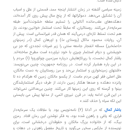
بال شده است.
ینه سیاسی آشفته در زمان انتشار اینجه ممد، قسمتی از علل و اسباب
 را تشکیل می‌­دهد. دموکراتها، که از پنج سال پیش روی کار آمده‌­اند،
کده‌­های عقب‌­مانده آناتولی را تسلیم سلطه خشونت‌­آمیز طبقه
مایه‌­دار می­‌کنند. روستائیان، که سابقاً تحت استثمار خوانین بودند، باز
 تحت تسلط تازه‌­ای درمی‌­آیند که همان قدر غیرانسانی است. پیش از
، روایات محمود ماکال (
روستای ما
) و اورهان کمال (
در زمینهای
صلخیز
) مسئله انفجار جامعه سنتی را زیر ضربات تجددی که جز بی­‌
یشتنی و دوام استثمار چیزی با خود نیاورده است مطرح ساخته‌­اند.
یاشار کمال نخست، با رپرتاژهایش درباره سرزمین چوکورووا (1) مردم را
 این باره هشیار کرده است. در روزنامه
جمهوریت
چنین می­‌نویسد:
شتهای زمین­خواری و استثمار بی­‌حد و مرز روستاییان به دست مالکان،
ل اصلی فقر کهن مردم ماست. از یک­سو مالکان زمین که هرکدام ده تا
نزده دهکده و صدها هکتار زمین دارند، از طرف دیگر استثمارشدگان
نوا و گرسنه که روی این زمینها کار می­‌کنند. چنین بی­‌عدالتی نمی‌­تواند
 این قرن ادامه یابد: در قرن نیروی اتمی، از مدتها پیش می بایستی
ن لکه سیاه را حذف کنند.»
شار کمال
، که در آدانا (2) نامه­‌نویس بود. با ملاقات یک سرمایه­‌دار
اری که یاغی و راهزن شده بود، به فکر نوشتن این رمان افتاد. رمزی
گ، که از خانواده بزرگ مالکان و حقوقدان درخشانی است، برای
یسنده از مارکس سخن می‌­گوید و تاریخ مفصل راهزنی در دهات و