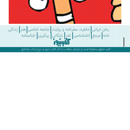
رمان ایرانی
خاطره، سفرنامه و روایت
جامعه شناسی
هنر
زندگی
نامه
مرجع
کتابشناسی
نقد
بایگانی
پیگیری
شناسنامه
کلیه حقوق محفوظ است و بازنشر مطالب با ذکر
کتاب نیوز
و درج لینک، بلامانع .