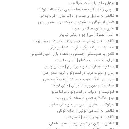
پیتزای داغ برای کنت اشراف‌زاده
بررسی و نقد آثار محمدرضا حکیمی در فصلنامه نوشتار
نگاهی به مارسل پروست و ادراک زمان | غزاله بداقی
5سال از طوفان خورشیدی و حیات در جانشین زمین
هنری و کیتو بعد از دریا دریا!
 اسرار الصلاة | میرزا جواد ملکی تبریزی
نگاهی به بورژوا در میانه‌ی تاریخ و ادبیات | پانیذ تهرانی
هانا آرنت در گفت‌وگو با گریت اشتراسن برگر
نقدی بر همبستگی اجتماعی و اقتصاد بازار | امین آشتیانی
درباره ایده عالی مستدام | مارال مختارزاده
و اما چرا به باورهایمان باور داریم | حسین وفاپور
رمان و ادبیات عرب در گفت‌وگو با کریم اسدی‌اصل 
مروری بر زندگی خوب و بسنده | زینب گل‌محمدی
درباره یک میهن پرست ایرانی | مانی ارجمند
کمونیسم و ادبیات در گفت‌وگو با ماگدا سابو
نوبل 2025 به لاسلو کراسناهورکایی رسید
سرنوشت دختران ایزدی در رمان باکره سنجار
نگاهی به اسماعیل کوئین | حنانه توکلی
نگاهی به پویایی نقد | کاوه رهنما
نگاهی به زنان در تاریخ اروپا | محمود فاضلی