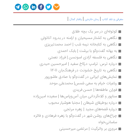
|
|
|
رفی و نقد کتاب
رمان خارجی
یاشار کمال
کوتوله‌ای در سر یک بچه طلاق
نگاهی به کشتار مسیحیان و ارامنه در بدرود آناتولی
نگاهی به کتابخانه نیمه شب | احمد محمدتبریزی
به بهانه گفت‌وگو با برشت | بابک احمدی
نگاهی به فلسفه آزادی اسونسن | فرزاد نعمتی
درباره ترس: ترامپ درکاخ سفید | امیرحسین حیدری
نگاهی به تاریخ خشونت در فرهنگ‌بان 11-12
نمایش‌های ایرانی در گفت‌وگو با صادق عاشورپور
رباعیات خیام به سعی شمس| محمدعلی موحد
فوران عاطفه‌ها | حسن فریدی
سناپور و کلاه‌گردانی میان آس‌وپاس‌ها | سعیده امین‌زاده
درباره بوطیقای شیطان | مجتبا هوشیار محبوب
درباره قصه‌های مجید | زهره مرتجی
چراغ‌های روشن شهر در گفت‌وگو با زهره فرهادی و فائزه 
ساسانی‌خواه
مروری بر واترگیت | مرتضی میرحسینی