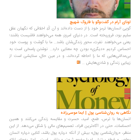
ونای آرام در گفت‌وگو با فاروک شهیچ
یی انسان‌ها ترمزِ خود را از دست داده‌اند و آن کُدِ اخلاقی که نگهبان عقل
یم بود، فروریخته است. در دنیای امروز، همه می‌خواهند فاشیست باشند؛
نی می‌خواهند نفرت، محورِ زندگی‌شان باشد... ما با گوشت و پوست خود
ساس کردیم «دیگری» بودن چه معنایی دارد... نوشتن پاسخی است به
‌عدالتی‌هایی که ما را احاطه کرده‌اند، و در عین حال، ستایشی است از
بایی زندگی و شادی‌هایش
...
اهی به روان‌شناسی پول | ایما موسی‌زاده
سان‌ها با ترس، طمع، امید، حسرت و مقایسه زندگی می‌کنند و همین
ساسات، حتی در آگاه‌ترین افراد، تصمیم‌های مالی را شکل می‌دهد. از این
ظر، «روان‌شناسی پول» بیش از آنکه درباره پول باشد، کتابی درباره انسان
اصر و رابطه پرتنش او با مفهوم ثروت و دارایی است... اوزل به‌جای ارائه