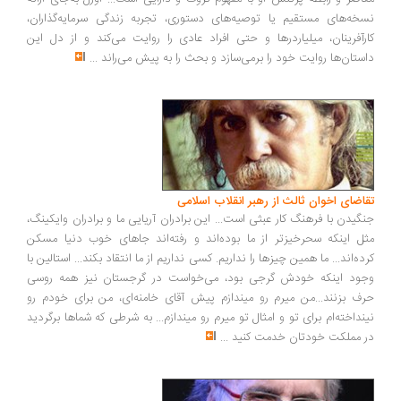
خه‌های مستقیم یا توصیه‌های دستوری، تجربه زندگی سرمایه‌گذاران،
رآفرینان، میلیاردرها و حتی افراد عادی را روایت می‌کند و از دل این
ستان‌ها روایت خود را برمی‌سازد و بحث را به پیش می‌راند
...
اضای اخوان ثالث از رهبر انقلاب اسلامی
گیدن با فرهنگ کار عبثی است... این برادران آریایی ما و برادران وایکینگ،
ل اینکه سحرخیزتر از ما بوده‌اند و رفته‌اند جاهای خوب دنیا مسکن
ده‌اند... ما همین چیزها را نداریم. کسی نداریم از ما انتقاد بکند... استالین با
ود اینکه خودش گرجی بود، می‌خواست در گرجستان نیز همه روسی
ف بزنند...من میرم رو میندازم پیش آقای خامنه‌ای، من برای خودم رو
نداخته‌ام برای تو و امثال تو میرم رو میندازم... به شرطی که شماها برگردید
 مملکت خودتان خدمت کنید
...