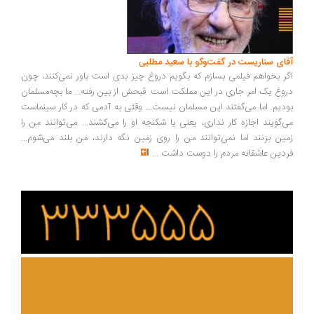
ای سناریست در گفت‌وگو با سعید مطلبی
ر بخواهم فیلمی بسازم که بگویم دروغ چیز بدی است باور نمی‌کنند، چون
وغ یک امر جاری در این مملکت است. قبحش از بین رفته... ما بچه‌مسلمان
دیم. اما می‌گفتند این مسلمان نیست... وقتی به آدمی که در کار سینماست
‌گویند اجازه کار نداری، یعنی با شکنجه او را می‌کشند... می‌توانند من را
ین بزنند اما نمی‌توانند من را روی زمین نگه دارند، من بلند می‌شوم...
دین عاشقانه مردم را دوست داشت
...