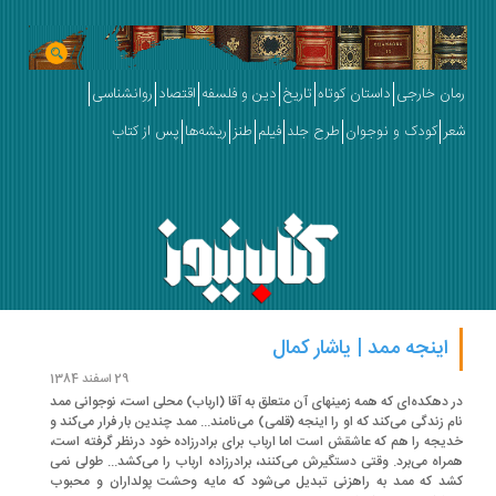
ان خارجی
داستان کوتاه
تاریخ
دین و فلسفه
اقتصاد
روانشناسی
ر
کودک و نوجوان
طرح جلد
فیلم
طنز
ریشه‌ها
پس از کتاب
اینجه ممد | یاشار کمال
29 اسفند 1384
 دهکده­‌ای که همه زمینهای آن متعلق به آقا (ارباب) محلی است، نوجوانی ممد
م زندگی می‌کند که او را اینجه (قلمی) می­‌نامند... ممد چندین بار فرار می­‌کند و
یجه را هم که عاشقش است اما ارباب برای برادرزاده خود درنظر گرفته است،
راه می­‌برد. وقتی دستگیرش می­‌کنند، برادرزاده ارباب را می­‌کشد... طولی نمی­‌
د که ممد به راهزنی تبدیل می­‌شود که مایه وحشت پول­داران و محبوب