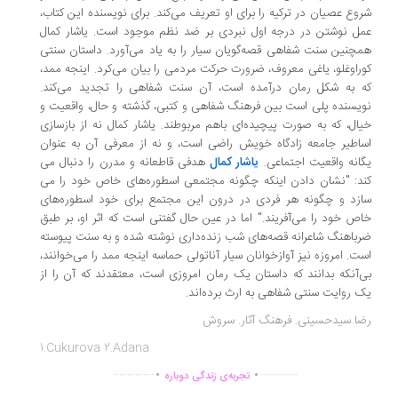
وع عصیان در ترکیه را برای او تعریف می­‌کند. برای نویسنده این کتاب،
ل نوشتن در درجه اول نبردی بر ضد نظم موجود است. یاشار کمال
چنین سنت شفاهی قصه­‌گویان سیار را به یاد می‌­آورد. داستان سنتی
راوغلو، یاغی معروف، ضرورت حرکت مردمی را بیان می­‌کرد. اینجه ممد،
 به شکل رمان درآمده است، آن سنت شفاهی را تجدید می­‌کند.
یسنده پلی است بین فرهنگ شفاهی و کتبی، گذشته و حال، واقعیت و
ال، که به صورت پیچیده‌­ای باهم مربوطند. یاشار کمال نه از بازسازی
اطیر جامعه زادگاه خویش راضی است، و نه از معرفی آن به عنوان
انه واقعیت اجتماعی.
یاشار کمال
هدفی قاطعانه و مدرن را دنبال می­‌
د: "نشان دادن اینکه چگونه مجتمعی اسطوره‌­های خاص خود را می­‌
زد و چگونه هر فردی در درون این مجتمع برای خود اسطوره‌­های
ص خود را می‌­آفریند." اما در عین حال گفتنی است که اثر او، بر طبق
باهنگ شاعرانه قصه‌­های شب زنده­‌داری نوشته شده و به سنت پیوسته
ت. امروزه نیز آوازخوانان سیار آناتولی حماسه اینجه ممد را می­‌خوانند،
­‌آنکه بدانند که داستان یک رمان امروزی است، معتقدند که آن را از
 روایت سنتی شفاهی به ارث برده‌­اند.
ا سیدحسینی. فرهنگ آثار. سروش
1.Cukurova 2.Adana
.
.
...............
..............
تجربه‌ی زندگی دوباره