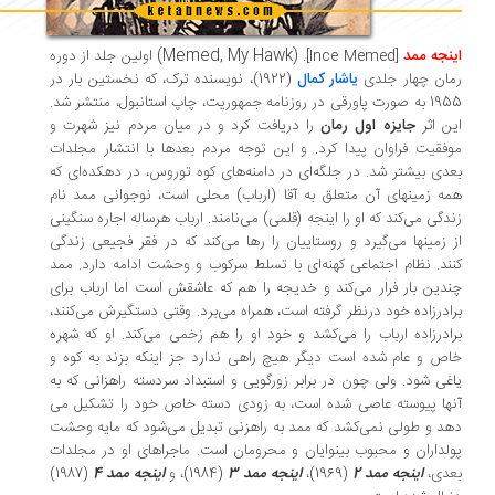
(Memed, My Hawk)
نجه ممد
[Ince Memed]
.
اولین جلد از دوره
ان چهار جلدی
یاشار کمال
(1922)، نویسنده ترک، که نخستین بار در
1955 به صورت پاورقی در روزنامه جمهوریت، چاپ استانبول، منتشر شد.
ن اثر
جایزه اول رمان
را دریافت کرد و در میان مردم نیز شهرت و
فقیت فراوان پیدا کرد. و این توجه مردم بعدها با انتشار مجلدات
دی بیشتر شد. در جلگه‌­ای در دامنه‌­های کوه توروس، در دهکده­‌ای که
ه زمینهای آن متعلق به آقا (ارباب) محلی است، نوجوانی ممد نام
دگی می‌کند که او را اینجه (قلمی) می­‌نامند. ارباب هرساله اجاره سنگینی
 زمینها می‌گیرد و روستاییان را رها می‌­کند که در فقر فجیعی زندگی
ند. نظام اجتماعی کهنه‌­ای با تسلط سرکوب و وحشت ادامه دارد. ممد
دین بار فرار می­‌کند و خدیجه را هم که عاشقش است اما ارباب برای
ادرزاده خود درنظر گرفته است، همراه می­‌برد. وقتی دستگیرش می­‌کنند،
ادرزاده ارباب را می­‌کشد و خود او را هم زخمی می­‌کند. او که شهره
ص و عام شده است دیگر هیچ راهی ندارد جز اینکه بزند به کوه و
غی شود. ولی چون در برابر زورگویی و استبداد سردسته راهزانی که به
ها پیوسته عاصی شده است، به زودی دسته خاص خود را تشکیل می­‌
د و طولی نمی­‌کشد که ممد به راهزنی تبدیل می­‌شود که مایه وحشت
ل­داران و محبوب بینوایان و محرومان است. ماجراهای او در مجلدات
عدی،
اینجه ممد 2
(1969)،
اینجه ممد 3
(1984)، و
اینجه ممد 4
(1987)